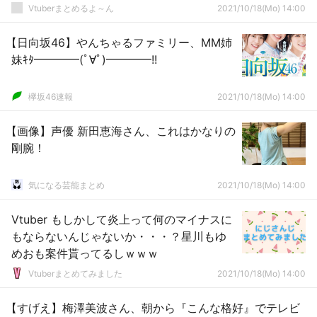
するようなツイートのほうがダメージくる
Vtuberまとめるよ～ん
2021/10/18(Mo) 14:00
よね
【日向坂46】やんちゃるファミリー、MM姉
妹ｷﾀ━━━━(ﾟ∀ﾟ)━━━━!!
欅坂46速報
2021/10/18(Mo) 14:00
【画像】声優 新田恵海さん、これはかなりの
剛腕！
気になる芸能まとめ
2021/10/18(Mo) 14:00
Vtuber もしかして炎上って何のマイナスに
もならないんじゃないか・・・？星川もゆ
めおも案件貰ってるしｗｗｗ
Vtuberまとめてみました
2021/10/18(Mo) 14:00
【すげえ】梅澤美波さん、朝から『こんな格好』でテレビ