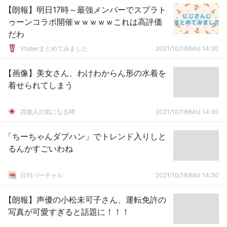
【朗報】明日17時～最強メンバーでスプラト
ゥーンコラボ開催ｗｗｗｗｗこれは高評価
だわ
Vtuberまとめてみました
2021/10/18(Mo) 14:30
【画像】美女さん、わけわからん形の水着を
着せられてしまう
芸能人の気になる噂
2021/10/18(Mo) 14:30
「ちーちゃんダブハン」でトレンド入りしと
るんかすごいわね
日刊バーチャル
2021/10/18(Mo) 14:30
【朗報】声優の小松未可子さん、運転免許の
写真が可愛すぎると話題に！！！