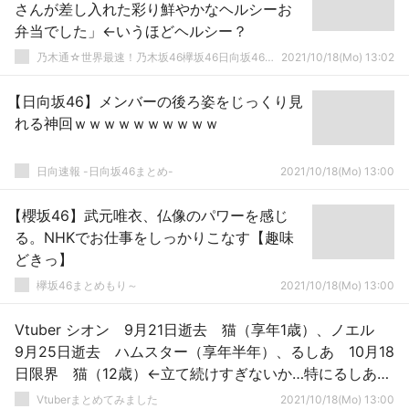
さんが差し入れた彩り鮮やかなヘルシーお
弁当でした」←いうほどヘルシー？
乃木通☆世界最速！乃木坂46欅坂46日向坂46速報まとめ
2021/10/18(Mo) 13:02
【日向坂46】メンバーの後ろ姿をじっくり見
れる神回ｗｗｗｗｗｗｗｗｗｗ
日向速報 -日向坂46まとめ-
2021/10/18(Mo) 13:00
【櫻坂46】武元唯衣、仏像のパワーを感じ
る。NHKでお仕事をしっかりこなす【趣味
どきっ】
欅坂46まとめもり～
2021/10/18(Mo) 13:00
Vtuber シオン 9月21日逝去 猫（享年1歳）、ノエル
9月25日逝去 ハムスター（享年半年）、るしあ 10月18
日限界 猫（12歳）←立て続けすぎないか…特にるしあは
メンタルにきそうだな
Vtuberまとめてみました
2021/10/18(Mo) 13:00