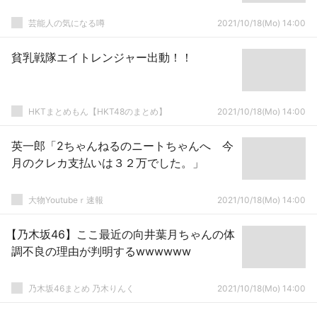
芸能人の気になる噂
2021/10/18(Mo) 14:00
貧乳戦隊エイトレンジャー出動！！
HKTまとめもん【HKT48のまとめ】
2021/10/18(Mo) 14:00
英一郎「2ちゃんねるのニートちゃんへ 今
月のクレカ支払いは３２万でした。」
大物Youtubeｒ速報
2021/10/18(Mo) 14:00
【乃木坂46】ここ最近の向井葉月ちゃんの体
調不良の理由が判明するwwwwww
乃木坂46まとめ 乃木りんく
2021/10/18(Mo) 14:00