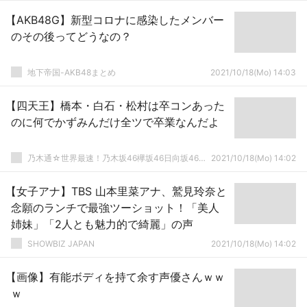
【AKB48G】新型コロナに感染したメンバー
のその後ってどうなの？
地下帝国-AKB48まとめ
2021/10/18(Mo) 14:03
【四天王】橋本・白石・松村は卒コンあった
のに何でかずみんだけ全ツで卒業なんだよ
乃木通☆世界最速！乃木坂46欅坂46日向坂46速報まとめ
2021/10/18(Mo) 14:02
【女子アナ】TBS 山本里菜アナ、鷲見玲奈と
念願のランチで最強ツーショット！「美人
姉妹」「2人とも魅力的で綺麗」の声
SHOWBIZ JAPAN
2021/10/18(Mo) 14:02
【画像】有能ボディを持て余す声優さんｗｗ
ｗ