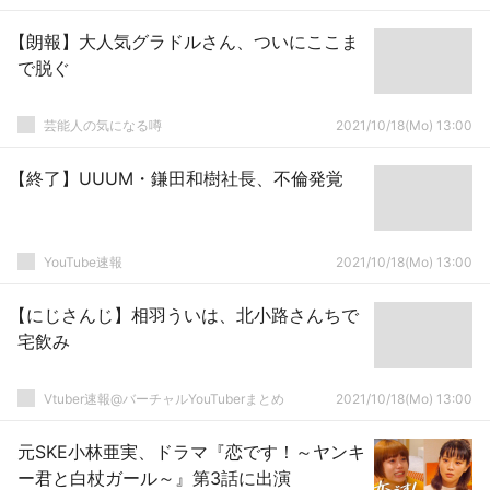
【朗報】大人気グラドルさん、ついにここま
で脱ぐ
芸能人の気になる噂
2021/10/18(Mo) 13:00
【終了】UUUM・鎌田和樹社長、不倫発覚
YouTube速報
2021/10/18(Mo) 13:00
【にじさんじ】相羽ういは、北小路さんちで
宅飲み
Vtuber速報@バーチャルYouTuberまとめ
2021/10/18(Mo) 13:00
元SKE小林亜実、ドラマ『恋です！～ヤンキ
ー君と白杖ガール～』第3話に出演