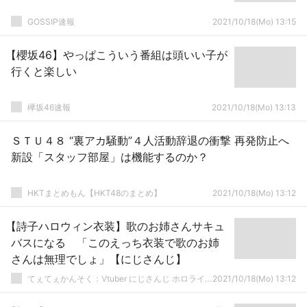
GOSSIP速報
2021/10/18(Mo) 13:15
【櫻坂46】やっぱこういう番組は頭いい子が
行くと楽しい
欅坂46速報
2021/10/18(Mo) 13:13
ＳＴＵ４８ “裏アカ騒動”４人活動辞退の衝撃 再発防止へ
新設「スタッフ部屋」は機能するのか？
HKTまとめもん【HKT48のまとめ】
2021/10/18(Mo) 13:12
【詩子ハロウィン衣装】歌のお姉さんサキュ
バスになる 「このえっち衣装で歌のお姉
さんは無理でしょ」【にじさんじ】
てぇてぇかんそく：Vtuber にじさんじ ホロライブまとめ
2021/10/18(Mo) 13:12