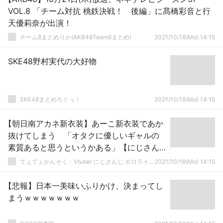
VOL.8 「チーム対抗 桃鉄決戦！ 後編」に髙橋彩音と行
天優莉奈が出演！
チーム8まとめりか(AKB48Team8まとめ)
2021/10/18(Mo) 14:15
SKE48野村実代の大好物
SKE48まとめろぐっ！
2021/10/18(Mo) 14:15
【朝日南アカネ新衣装】あーこ新衣装であか
抜けてしまう 「オタクに優しいギャルの
素質あると思うというかある」【にじさん
じ】
てぇてぇかんそく：Vtuber にじさんじ ホロライブまとめ
2021/10/18(Mo) 14:15
【悲報】日本一美味いふりかけ、決まってし
まうｗｗｗｗｗｗｗ