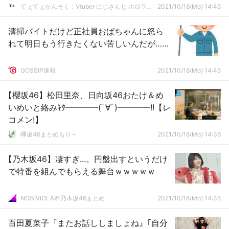
さんじ】
てぇてぇかんそく：Vtuber にじさんじ ホロライブまとめ
2021/10/18(Mo) 14:45
清掃バイトだけど正社員おばちゃんに怒ら
れて明日もう行きたくない苦しいんだが……
GOSSIP速報
2021/10/18(Mo) 14:45
【櫻坂46】松田里奈、日向坂46おたけ＆め
いめいと絡みｷﾀ━━━━(ﾟ∀ﾟ)━━━━!!【レ
コメン!】
欅坂46まとめもり～
2021/10/18(Mo) 14:36
【乃木坂46】凄すぎ...。円盤出すというだけ
で特番を組んでもらえる舞台ｗｗｗｗｗ
NOGIVIOLA＠乃木坂46まとめ
2021/10/18(Mo) 14:35
百田夏菜子『またお話ししましょね』｢自分