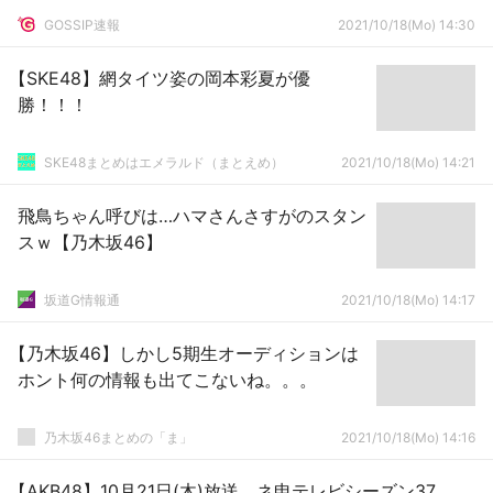
GOSSIP速報
2021/10/18(Mo) 14:30
【SKE48】網タイツ姿の岡本彩夏が優
勝！！！
SKE48まとめはエメラルド（まとえめ）
2021/10/18(Mo) 14:21
飛鳥ちゃん呼びは…ハマさんさすがのスタン
スｗ【乃木坂46】
坂道G情報通
2021/10/18(Mo) 14:17
【乃木坂46】しかし5期生オーディションは
ホント何の情報も出てこないね。。。
乃木坂46まとめの「ま」
2021/10/18(Mo) 14:16
【AKB48】10月21日(木)放送、ネ申テレビシーズン37