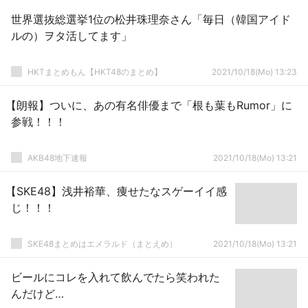
世界選抜総選挙1位の松井珠理奈さん「毎日（韓国アイド
ルの）ヲタ活してます」
HKTまとめもん【HKT48のまとめ】
2021/10/18(Mo) 13:23
【朗報】ついに、あの有名俳優まで「根も葉もRumor」に
参戦！！！
AKB48地下速報
2021/10/18(Mo) 13:21
【SKE48】浅井裕華、痩せたなスゲーイイ感
じ！！！
SKE48まとめはエメラルド（まとえめ）
2021/10/18(Mo) 13:21
ビールにコレを入れて飲んでたら笑われた
んだけど…