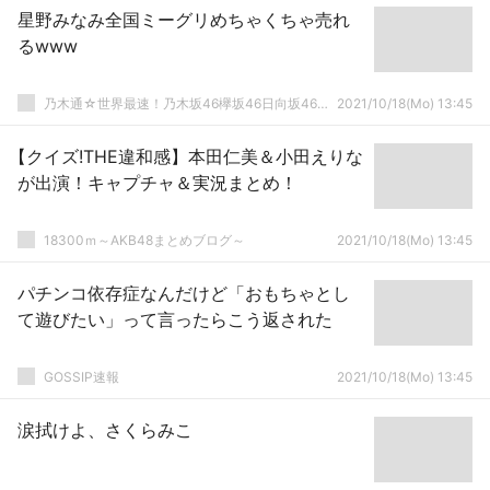
星野みなみ全国ミーグリめちゃくちゃ売れ
るwww
乃木通☆世界最速！乃木坂46欅坂46日向坂46速報まとめ
2021/10/18(Mo) 13:45
【クイズ!THE違和感】本田仁美＆小田えりな
が出演！キャプチャ＆実況まとめ！
18300ｍ～AKB48まとめブログ～
2021/10/18(Mo) 13:45
パチンコ依存症なんだけど「おもちゃとし
て遊びたい」って言ったらこう返された
GOSSIP速報
2021/10/18(Mo) 13:45
涙拭けよ、さくらみこ