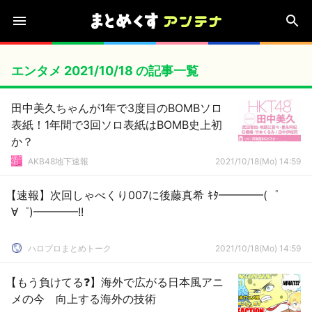
エンタメ 2021/10/18 の記事一覧
田中美久ちゃんが1年で3度目のBOMBソロ
表紙！1年間で3回ソロ表紙はBOMB史上初
か？
AKB48地下速報
2021/10/18(Mo) 14:59
【速報】次回しゃべくり007に後藤真希 ｷﾀ━━━━(゜
∀゜)━━━━!!
ハロプロまとめトーク
2021/10/18(Mo) 14:59
【もう負けてる❓】海外で広がる日本風アニ
メの今 向上する海外の技術