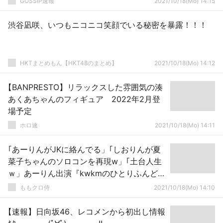
GOSSIP速報
2021/10/18(Mo) 14:15
渋谷凪咲、いつもニコニコ笑顔でいる秘密を暴露！！！
HKTまとめもん【HKT48のまとめ】
2021/10/18(Mo) 14:12
【BANPRESTO】リラックスした雰囲気の湊
あくあちゃんのフィギュア 2022年2月登
場予定
ホロ速
2021/10/18(Mo) 14:11
｢あーりんがJKに絡んでる」｢しおりんが夏
菜子ちゃんのソロコンを再現w」｢土台人生
ｗ」あーりん出演『kwkmのひとりふんど
し』実況まとめ！
ももクロ侍
2021/10/18(Mo) 14:10
【速報】日向坂46、レコメンから初出し情報