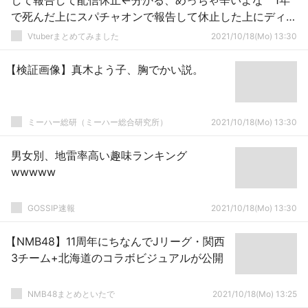
して報告して配信休止←分かる、めっちゃ辛いよな 1年
で死んだ上にスパチャオンで報告して休止した上にディズ
ニーで遊ぶ←＾＾；
Vtuberまとめてみました
2021/10/18(Mo) 13:30
【検証画像】真木よう子、胸でかい説。
ミーハー総研（ミーハー総合研究所）
2021/10/18(Mo) 13:30
男女別、地雷率高い趣味ランキング
wwwww
GOSSIP速報
2021/10/18(Mo) 13:30
【NMB48】11周年にちなんでJリーグ・関西
3チーム+北海道のコラボビジュアルが公開
NMB48まとめといたで
2021/10/18(Mo) 13:25