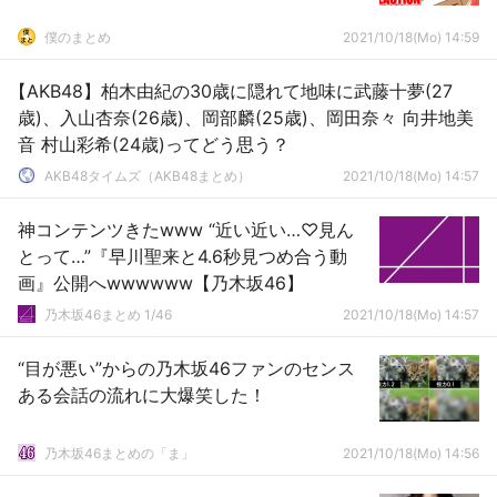
僕のまとめ
2021/10/18(Mo) 14:59
【AKB48】柏木由紀の30歳に隠れて地味に武藤十夢(27
歳)、入山杏奈(26歳)、岡部麟(25歳)、岡田奈々 向井地美
音 村山彩希(24歳)ってどう思う？
AKB48タイムズ（AKB48まとめ）
2021/10/18(Mo) 14:57
神コンテンツきたwww “近い近い…♡見ん
とって…”『早川聖来と4.6秒見つめ合う動
画』公開へwwwwww【乃木坂46】
乃木坂46まとめ 1/46
2021/10/18(Mo) 14:57
“目が悪い”からの乃木坂46ファンのセンス
ある会話の流れに大爆笑した！
乃木坂46まとめの「ま」
2021/10/18(Mo) 14:56