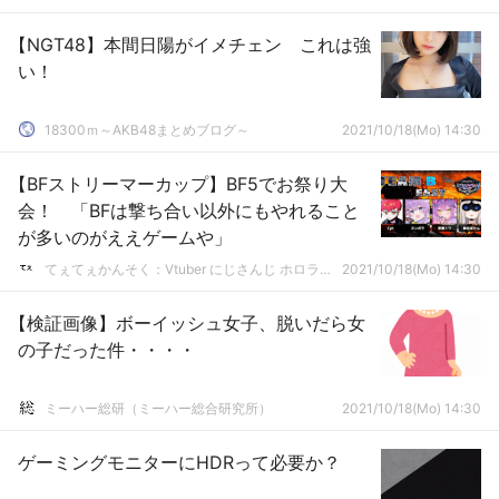
【NGT48】本間日陽がイメチェン これは強
い！
18300ｍ～AKB48まとめブログ～
2021/10/18(Mo) 14:30
【BFストリーマーカップ】BF5でお祭り大
会！ 「BFは撃ち合い以外にもやれること
が多いのがええゲームや」
てぇてぇかんそく：Vtuber にじさんじ ホロライブまとめ
2021/10/18(Mo) 14:30
【検証画像】ボーイッシュ女子、脱いだら女
の子だった件・・・・
ミーハー総研（ミーハー総合研究所）
2021/10/18(Mo) 14:30
ゲーミングモニターにHDRって必要か？