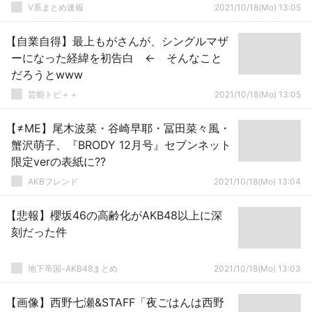
V系まとめ速報
2021/10/18(Mo) 13:05
【自業自得】最上もがさんが、シングルマザ
ーになった経緯を初告白 ← そんなこと
だろうとwww
芸能トピ＋＋
2021/10/18(Mo) 13:05
【≠ME】尾木波菜・谷崎早耶・冨田菜々風・
蟹沢萌子、『BRODY 12月号』セブンネット
限定verの表紙に??
AKBフレンド
2021/10/18(Mo) 13:04
【悲報】櫻坂46の高齢化がAKB48以上に深
刻だった件
地下帝国-AKB48まとめ
2021/10/18(Mo) 13:03
【画像】西野七瀬&STAFF「夜ごはんは西野