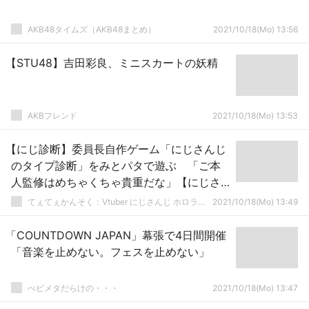
AKB48タイムズ（AKB48まとめ）
2021/10/18(Mo) 13:56
【STU48】吉田彩良、ミニスカートの妖精
AKBフレンド
2021/10/18(Mo) 13:53
【にじ診断】委員長自作ゲーム「にじさんじ
のタイプ診断」をみとパタで遊ぶ 「ご本
人監修はめちゃくちゃ貴重だな」【にじさ
んじ】
てぇてぇかんそく：Vtuber にじさんじ ホロライブまとめ
2021/10/18(Mo) 13:49
「COUNTDOWN JAPAN」幕張で4日間開催
「音楽を止めない。フェスを止めない」
べビメタだらけの・・・
2021/10/18(Mo) 13:47