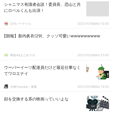
シャニマス有識者会談！委員長、恐山と共
にロベルくんも出演！
日刊バーチャル
2021/10/18(Mo) 13:00
【朗報】新内眞衣(29)、クッソ可愛いwwwwwwwww
欅坂46まとめラボ
2021/10/18(Mo) 13:00
ウーバーイーツ配達員だけど最近仕事なく
てワロエナイ
大物Youtubeｒ速報
2021/10/18(Mo) 13:00
顔を交換する系の映画っていいよな