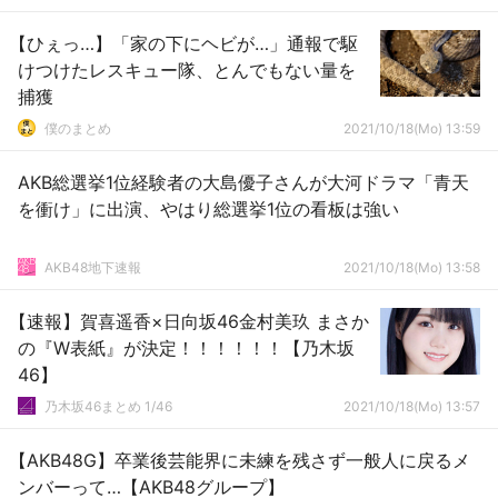
【ひぇっ…】「家の下にヘビが…」通報で駆
けつけたレスキュー隊、とんでもない量を
捕獲
僕のまとめ
2021/10/18(Mo) 13:59
AKB総選挙1位経験者の大島優子さんが大河ドラマ「青天
を衝け」に出演、やはり総選挙1位の看板は強い
AKB48地下速報
2021/10/18(Mo) 13:58
【速報】賀喜遥香×日向坂46金村美玖 まさか
の『W表紙』が決定！！！！！！【乃木坂
46】
乃木坂46まとめ 1/46
2021/10/18(Mo) 13:57
【AKB48G】卒業後芸能界に未練を残さず一般人に戻るメ
ンバーって…【AKB48グループ】