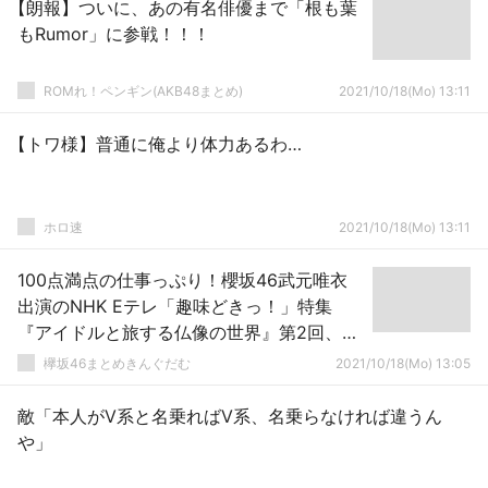
【朗報】ついに、あの有名俳優まで「根も葉
もRumor」に参戦！！！
ROMれ！ペンギン(AKB48まとめ)
2021/10/18(Mo) 13:11
【トワ様】普通に俺より体力あるわ…
ホロ速
2021/10/18(Mo) 13:11
100点満点の仕事っぷり！櫻坂46武元唯衣
出演のNHK Eテレ「趣味どきっ！」特集
『アイドルと旅する仏像の世界』第2回、
NHKプラスで見逃し配信スタート
欅坂46まとめきんぐだむ
2021/10/18(Mo) 13:05
敵「本人がV系と名乗ればV系、名乗らなければ違うん
や」