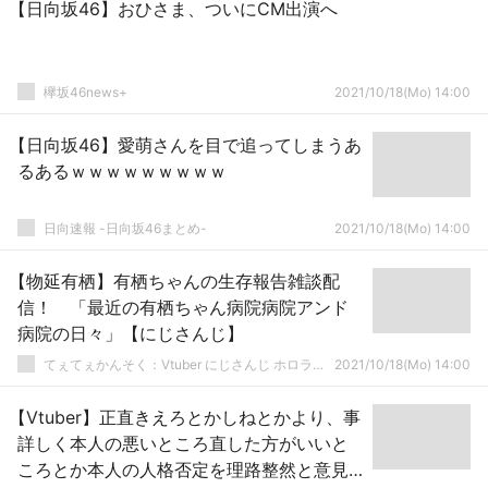
【日向坂46】おひさま、ついにCM出演へ
欅坂46news+
2021/10/18(Mo) 14:00
【日向坂46】愛萌さんを目で追ってしまうあ
るあるｗｗｗｗｗｗｗｗｗ
日向速報 -日向坂46まとめ-
2021/10/18(Mo) 14:00
【物延有栖】有栖ちゃんの生存報告雑談配
信！ 「最近の有栖ちゃん病院病院アンド
病院の日々」【にじさんじ】
てぇてぇかんそく：Vtuber にじさんじ ホロライブまとめ
2021/10/18(Mo) 14:00
【Vtuber】正直きえろとかしねとかより、事
詳しく本人の悪いところ直した方がいいと
ころとか本人の人格否定を理路整然と意見