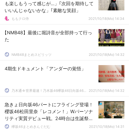
も楽しもうって感じが…」｢次回を期待して
いいんじゃないかな」｢素敵な笑顔」
ももクロ侍
2021/10/18(Mo) 14:34
【NMB48】最後に堀詩音が全部持って行っ
た
NMB48まとめスピリッツ
2021/10/18(Mo) 14:32
4期生ドキュメント「アンダーの覚悟」
乃木通☆世界最速！乃木坂46欅坂46日向坂46速報まとめ
2021/10/18(Mo) 14:32
急きょ日向坂46パートにフライング登場！
櫻坂46松田里奈「レコメン！」Wパーソナ
リティ実質デビュー戦。24時台は生誕祭企
画もお届け
欅坂46まとめきんぐだむ
2021/10/18(Mo) 14:31