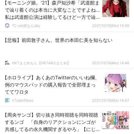
【モーニング娘。'21】森戸知沙希「武道館ま
で辿り着くのは本当に大変なことですよね…
私は武道館公演は経験してるけど一方で辿
り着けなかった道でもあるので」
℃-ute派なんday
2021/10/18(Mo) 14:49
【悲報】前田敦子さん、世界の本田仁美を知らない
HKTまとめもん【HKT48のまとめ】
2021/10/18(Mo) 14:48
【ホロライブ】あくあのTwitterのいいね欄、
例のマウスパッドの購入報告で全部埋まっ
ててワロタ
VTuberNews
2021/10/18(Mo) 14:47
【周央サンゴ】切り抜き同時視聴を同時視聴
するンゴ 「自身のリアクションにンゴが
共感してるの永久機関すぎるやろ」【にじ