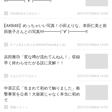
ｷﾀ━━━━(ﾟ∀ﾟ)━━━━!!
日向坂46まとめもり～
2021/10/18(Mo) 14:09
【AKB48】めっちゃいい写真！小田えりな、本田仁美と前
田敦子さんとの写真ｷﾀ━━━━(ﾟ∀ﾟ)━━━━!!
チーム8まとめりか(AKB48Team8まとめ)
2021/10/18(Mo) 14:09
浜田雅功「変な噂が流れてんねん！」収録
早く終わらせたがる説に見解！！
ちまたのアラカルト
2021/10/18(Mo) 14:06
中居正広「生まれて初めて触りました」衝
撃事実を公表！大袈裟じゃなく本当に初め
て
芸能トピ＋＋
2021/10/18(Mo) 14:05