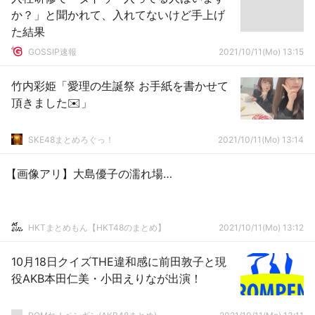
か？」と聞かれて、入れてないけど手上げ
た結果
GOSSIP速報
2021/10/11(Mo) 13:15
竹内彩姫「愛理の生誕祭 お手紙を書かせて
頂きました✉️」
SKE48まとめろぐっ！
2021/10/11(Mo) 13:14
【画像アリ】大島優子の濡れ場…
HKTまとめもん【HKT48のまとめ】
2021/10/11(Mo) 13:12
10月18日クイズTHE違和感に前田敦子と現
役AKB本田仁美・小田えりなが出演！