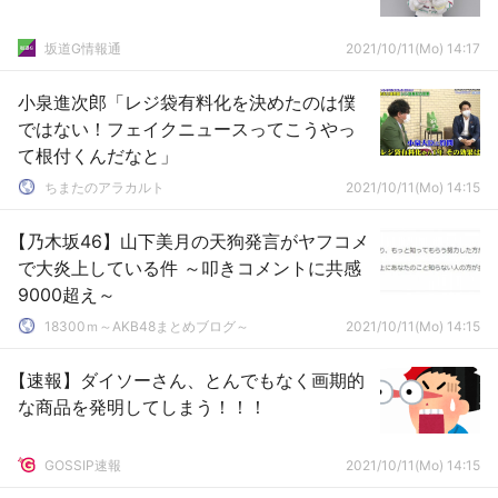
坂道G情報通
2021/10/11(Mo) 14:17
小泉進次郎「レジ袋有料化を決めたのは僕
ではない！フェイクニュースってこうやっ
て根付くんだなと」
ちまたのアラカルト
2021/10/11(Mo) 14:15
【乃木坂46】山下美月の天狗発言がヤフコメ
で大炎上している件 ～叩きコメントに共感
9000超え～
18300ｍ～AKB48まとめブログ～
2021/10/11(Mo) 14:15
【速報】ダイソーさん、とんでもなく画期的
な商品を発明してしまう！！！
GOSSIP速報
2021/10/11(Mo) 14:15