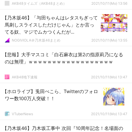
AKB48タイムズ（AKB48まとめ）
2021/10/11(Mo) 13:56
【乃木坂46】「与田ちゃんはレタスちぎって
馬刺しスライスしただけじゃん」とか言っ
てる奴、マジでムカつくんだが...
NOGIVIOLA＠乃木坂46まとめ
2021/10/11(Mo) 13:55
【悲報】大手マスコミ「白石麻衣は第2の指原莉乃になる
のは無理」ｗｗｗｗｗｗｗｗｗｗｗｗｗｗｗｗｗｗ
AKB48地下速報
2021/10/11(Mo) 13:47
【ホロライブ】兎田ぺこら、Twitterのフォロ
ワー数100万人突破！！
VTuberNews
2021/10/11(Mo) 13:47
【乃木坂46】乃木坂工事中 次回『10周年記念！名場面の