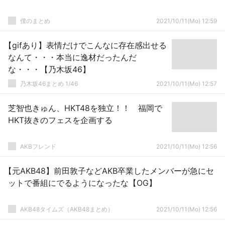
僕のまとめ
2021/10/11(Mo) 12:59
【gifあり】表情だけでこんなに存在感出せる
なんて・・・本当に逸材だったんだ
な・・・【乃木坂46】
乃木坂46まとめ 1/46
2021/10/11(Mo) 12:57
芝智也きゅん、HKT48を独立！！ 福岡で
HKT抜きのフェスを企画する
AKBフレンド
2021/10/11(Mo) 12:56
【元AKB48】前田敦子などAKB卒業したメンバーが急にセ
ットで番組にでるようになったな【OG】
AKB48タイムズ（AKB48まとめ）
2021/10/11(Mo) 12:56