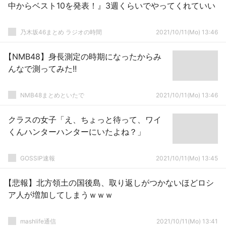
中からベスト10を発表！』3週くらいでやってくれていい
乃木坂46まとめ ラジオの時間
2021/10/11(Mo) 13:46
【NMB48】身長測定の時期になったからみ
んなで測ってみた!!
NMB48まとめといたで
2021/10/11(Mo) 13:46
クラスの女子「え、ちょっと待って、ワイ
くんハンターハンターにいたよね？」
GOSSIP速報
2021/10/11(Mo) 13:45
【悲報】北方領土の国後島、取り返しがつかないほどロシ
ア人が増加してしまうｗｗｗ
mashlife通信
2021/10/11(Mo) 13:41