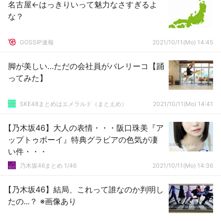
名古屋←はっきりいって魅力なさすぎるよ
な？
GOSSIP速報
2021/10/11(Mo) 14:45
脚が美しい…ただの会社員がバレリーコ【踊
ってみた】
SKE48まとめはエメラルド（まとえめ）
2021/10/11(Mo) 14:41
【乃木坂46】大人の表情・・・阪口珠美『ア
ップトゥボーイ』特典グラビアの色気が凄
い件・・・
乃木坂46まとめ 1/46
2021/10/11(Mo) 14:36
【乃木坂46】結局、これって誰なのか判明し
たの...？ ※画像あり