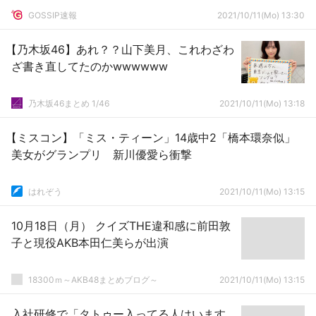
GOSSIP速報
2021/10/11(Mo) 13:30
【乃木坂46】あれ？？山下美月、これわざわ
ざ書き直してたのかwwwwww
乃木坂46まとめ 1/46
2021/10/11(Mo) 13:18
【ミスコン】「ミス・ティーン」14歳中2「橋本環奈似」
美女がグランプリ 新川優愛ら衝撃
はれぞう
2021/10/11(Mo) 13:15
10月18日（月） クイズTHE違和感に前田敦
子と現役AKB本田仁美らが出演
18300ｍ～AKB48まとめブログ～
2021/10/11(Mo) 13:15
入社研修で「タトゥー入ってる人はいます