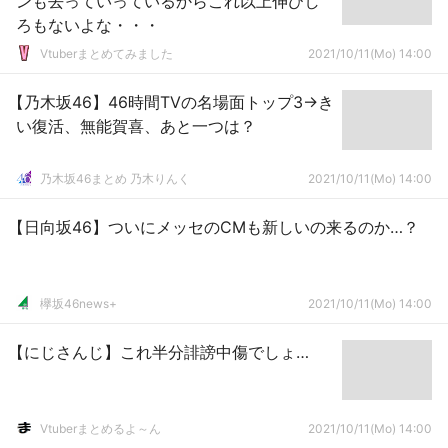
ンも去っていっているからこれ以上伸びし
ろもないよな・・・
Vtuberまとめてみました
2021/10/11(Mo) 14:00
【乃木坂46】46時間TVの名場面トップ3→き
い復活、無能賀喜、あと一つは？
乃木坂46まとめ 乃木りんく
2021/10/11(Mo) 14:00
【日向坂46】ついにメッセのCMも新しいの来るのか…？
欅坂46news+
2021/10/11(Mo) 14:00
【にじさんじ】これ半分誹謗中傷でしょ…
Vtuberまとめるよ～ん
2021/10/11(Mo) 14:00