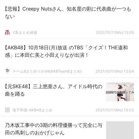
【悲報】Creepy Nutsさん、知名度の割に代表曲が一つも
ない
V系まとめ速報
2021/10/11(Mo) 13:05
【AKB48】10月18日(月)放送 のTBS「クイズ！THE違和
感」に本田仁美と小田えりなが出演！
チーム8まとめりか(AKB48Team8まとめ)
2021/10/11(Mo) 13:04
【元SKE48】三上悠亜さん、アイドル時代の
曲を踊る
地下帝国-AKB48まとめ
2021/10/11(Mo) 13:03
乃木坂工事中の3期の料理優勝って完全に与
田の馬刺しのおかげじゃん