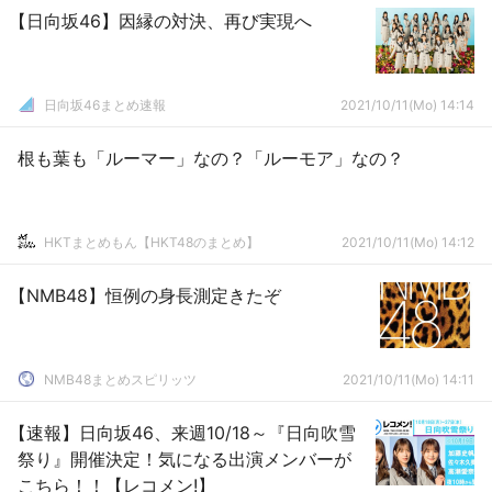
【日向坂46】因縁の対決、再び実現へ
日向坂46まとめ速報
2021/10/11(Mo) 14:14
根も葉も「ルーマー」なの？「ルーモア」なの？
HKTまとめもん【HKT48のまとめ】
2021/10/11(Mo) 14:12
【NMB48】恒例の身長測定きたぞ
NMB48まとめスピリッツ
2021/10/11(Mo) 14:11
【速報】日向坂46、来週10/18～『日向吹雪
祭り』開催決定！気になる出演メンバーが
こちら！！【レコメン!】