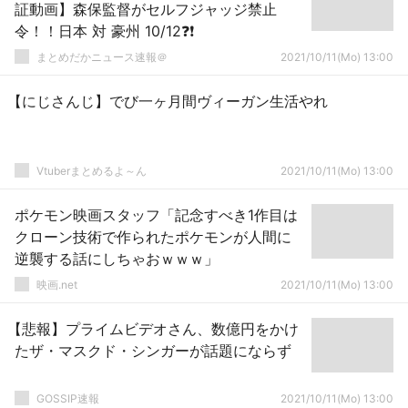
証動画】森保監督がセルフジャッジ禁止
令！！日本 対 豪州 10/12❓❗
まとめだかニュース速報＠
2021/10/11(Mo) 13:00
【にじさんじ】でび一ヶ月間ヴィーガン生活やれ
Vtuberまとめるよ～ん
2021/10/11(Mo) 13:00
ポケモン映画スタッフ「記念すべき1作目は
クローン技術で作られたポケモンが人間に
逆襲する話にしちゃおｗｗｗ」
映画.net
2021/10/11(Mo) 13:00
【悲報】プライムビデオさん、数億円をかけ
たザ・マスクド・シンガーが話題にならず
GOSSIP速報
2021/10/11(Mo) 13:00