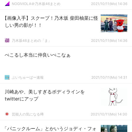
NOGIVIOLA＠乃木坂46まとめ
2021/10/11(Mo) 14:36
【画像入手】スクープ！乃木坂 柴田柚菜に怪
しい男の影が！！
乃木坂46まとめの「ま」
2021/10/11(Mo) 14:36
ぺこるし本当に仲良いぺこなぁ
ぶいちゅーばー速報
2021/10/11(Mo) 14:31
川崎あや、美しすぎるボディラインを
twitterにアップ
芸能人の気になる噂
2021/10/11(Mo) 14:30
「パニックルーム」とかいうジョディ・フォ