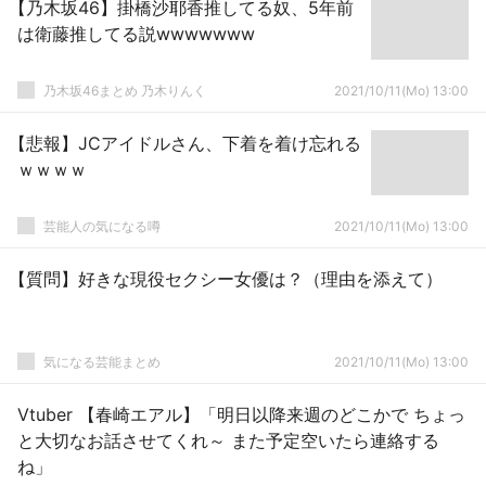
【乃木坂46】掛橋沙耶香推してる奴、5年前
は衛藤推してる説wwwwwww
乃木坂46まとめ 乃木りんく
2021/10/11(Mo) 13:00
【悲報】JCアイドルさん、下着を着け忘れる
ｗｗｗｗ
芸能人の気になる噂
2021/10/11(Mo) 13:00
【質問】好きな現役セクシー女優は？（理由を添えて）
気になる芸能まとめ
2021/10/11(Mo) 13:00
Vtuber 【春崎エアル】「明日以降来週のどこかで ちょっ
と大切なお話させてくれ～ また予定空いたら連絡する
ね」