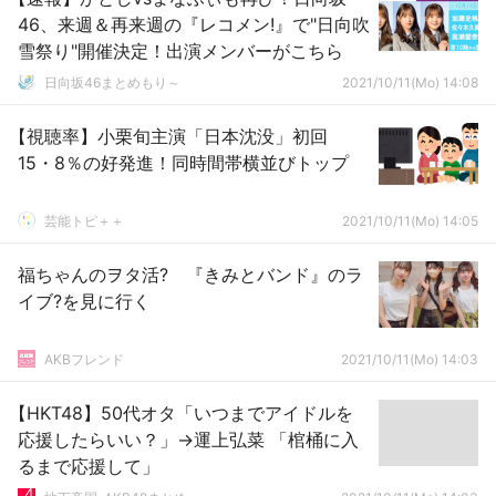
46、来週＆再来週の『レコメン!』で"日向吹
雪祭り"開催決定！出演メンバーがこちら
日向坂46まとめもり～
2021/10/11(Mo) 14:08
【視聴率】小栗旬主演「日本沈没」初回
15・8％の好発進！同時間帯横並びトップ
芸能トピ＋＋
2021/10/11(Mo) 14:05
福ちゃんのヲタ活? 『きみとバンド』のラ
イブ?を見に行く
AKBフレンド
2021/10/11(Mo) 14:03
【HKT48】50代オタ「いつまでアイドルを
応援したらいい？」→運上弘菜 「棺桶に入
るまで応援して」