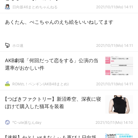
日向坂46まとめちゃんねる
2021/10/11(Mo) 14:11
あくたん、ぺこちゃんのえち絵をいいねしてます
ホロ速
2021/10/11(Mo) 14:11
AKB劇場「何回だって恋をする」公演の当
選率がおかしい件
ROMれ！ペンギン(AKB48まとめ)
2021/10/11(Mo) 14:11
【つばきファクトリー】新沼希空、深夜に寝
ぼけて購入した猫耳を装着
℃-ute派なんday
2021/10/11(Mo) 14:10
【速報】かとしvsまなふぃも再び！日向坂