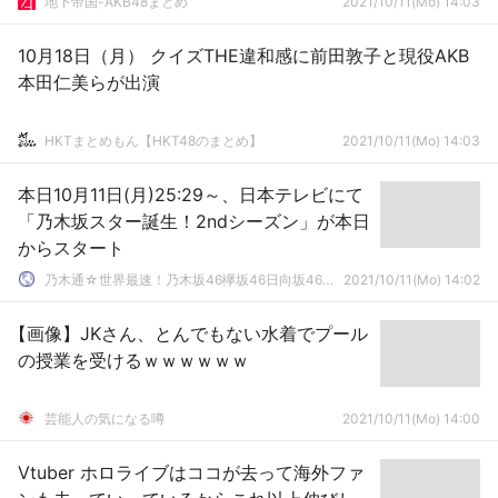
地下帝国-AKB48まとめ
2021/10/11(Mo) 14:03
10月18日（月） クイズTHE違和感に前田敦子と現役AKB
本田仁美らが出演
HKTまとめもん【HKT48のまとめ】
2021/10/11(Mo) 14:03
本日10月11日(月)25:29～、日本テレビにて
「乃木坂スター誕生！2ndシーズン」が本日
からスタート
乃木通☆世界最速！乃木坂46欅坂46日向坂46速報まとめ
2021/10/11(Mo) 14:02
【画像】JKさん、とんでもない水着でプール
の授業を受けるｗｗｗｗｗｗ
芸能人の気になる噂
2021/10/11(Mo) 14:00
Vtuber ホロライブはココが去って海外ファ