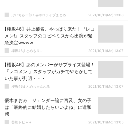
ぶいちゅー部！@ホロライブまとめ
2021/10/11(Mo) 13:08
【櫻坂46】井上梨名、やっぱり来た！『レコ
メン!』スタッフのコピペミスから出演が緊
急決定wwww
欅坂46まとめもり～
2021/10/11(Mo) 13:07
【櫻坂46】あのメンバーがサプライズ登場！
『レコメン!』スタッフがガチでやらかして
いた事が判明・・・
櫻坂46まとめちゃんねる
2021/10/11(Mo) 13:07
優木まおみ ジェンダー論に言及、女の子
は「最終的に結婚したらいいよね」に違和
感
芸能トピ＋＋
2021/10/11(Mo) 13:05