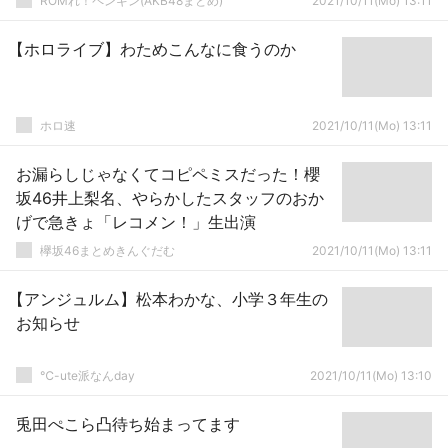
ROMれ！ペンギン(AKB48まとめ)
2021/10/11(Mo) 13:11
【ホロライブ】わためこんなに食うのか
ホロ速
2021/10/11(Mo) 13:11
お漏らしじゃなくてコピペミスだった！櫻
坂46井上梨名、やらかしたスタッフのおか
げで急きょ「レコメン！」生出演
欅坂46まとめきんぐだむ
2021/10/11(Mo) 13:11
【アンジュルム】松本わかな、小学３年生の
お知らせ
℃-ute派なんday
2021/10/11(Mo) 13:10
兎田ぺこら凸待ち始まってます