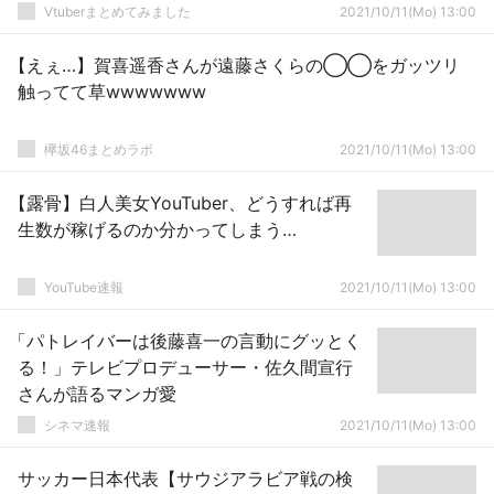
Vtuberまとめてみました
2021/10/11(Mo) 13:00
【えぇ…】賀喜遥香さんが遠藤さくらの◯◯をガッツリ
触ってて草wwwwwww
欅坂46まとめラボ
2021/10/11(Mo) 13:00
【露骨】白人美女YouTuber、どうすれば再
生数が稼げるのか分かってしまう…
YouTube速報
2021/10/11(Mo) 13:00
「パトレイバーは後藤喜一の言動にグッとく
る！」テレビプロデューサー・佐久間宣行
さんが語るマンガ愛
シネマ速報
2021/10/11(Mo) 13:00
サッカー日本代表【サウジアラビア戦の検