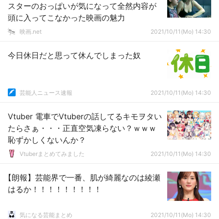
スターのおっぱいが気になって全然内容が
頭に入ってこなかった映画の魅力
映画.net
2021/10/11(Mo) 14:30
今日休日だと思って休んでしまった奴
芸能人ニュース速報
2021/10/11(Mo) 14:30
Vtuber 電車でVtuberの話してるキモヲタい
たらさぁ・・・正直空気凍らない？ｗｗｗ
恥ずかしくないんか？
Vtuberまとめてみました
2021/10/11(Mo) 14:30
【朗報】芸能界で一番、肌が綺麗なのは綾瀬
はるか！！！！！！！！！
気になる芸能まとめ
2021/10/11(Mo) 14:30