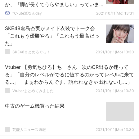
か、『脚が長くてうらやましい』っていま
だに思います（笑）」
℃-ute派なんday
2021/10/11(Mo) 13:31
SKE48倉島杏実がメイド衣装でトーク会
「これもう優勝やろ」「これもう最高だっ
た」
SKE48まとめろぐっ！
2021/10/11(Mo) 13:30
Vtuber 【勇気ちひろ】ちーさん「次のCR出るか迷って
る」「自分のレベルがでるに値するのかってレベルに来て
る…」「まぁわからんです、誘われなきゃ出れないし…」
Vtuberまとめてみました
2021/10/11(Mo) 13:30
中古のゲーム機買った結果
芸能人ニュース速報
2021/10/11(Mo) 13:30