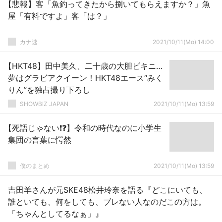
【悲報】客「魚釣ってきたから捌いてもらえますか？」魚
屋「有料ですよ」客「は？」
カナ速
2021/10/11(Mo) 14:00
【HKT48】田中美久、二十歳の大胆ビキニ…
夢はグラビアクイーン！HKT48エース“みく
りん”を独占撮り下ろし
SHOWBIZ JAPAN
2021/10/11(Mo) 13:59
【死語じゃない❗❓】令和の時代なのに小学生
集団の言葉に愕然
僕のまとめ
2021/10/11(Mo) 13:59
吉田羊さんが元SKE48松井玲奈を語る『どこにいても、
誰といても、何をしても、ブレない人なのだこの方は。
「ちゃんとしてるなぁ」』