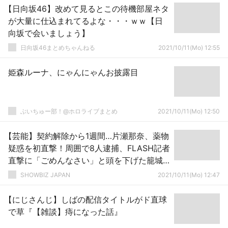
【日向坂46】改めて見るとこの待機部屋ネタ
が大量に仕込まれてるよな・・・ｗｗ【日
向坂で会いましょう】
日向坂46まとめちゃんねる
2021/10/11(Mo) 12:55
姫森ルーナ、にゃんにゃんお披露目
ぶいちゅー部！@ホロライブまとめ
2021/10/11(Mo) 12:50
【芸能】契約解除から1週間…片瀬那奈、薬物
疑惑を初直撃！周囲で8人逮捕、FLASH記者
直撃に「ごめんなさい」と頭を下げた籠城
生活の今
SHOWBIZ JAPAN
2021/10/11(Mo) 12:47
【にじさんじ】しばの配信タイトルがド直球
で草『【雑談】痔になった話』