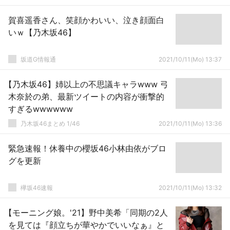
賀喜遥香さん、笑顔かわいい、泣き顔面白
いｗ【乃木坂46】
坂道G情報通
2021/10/11(Mo) 13:37
【乃木坂46】姉以上の不思議キャラwww 弓
木奈於の弟、最新ツイートの内容が衝撃的
すぎるwwwwww
乃木坂46まとめ 1/46
2021/10/11(Mo) 13:36
緊急速報！休養中の櫻坂46小林由依がブロ
グを更新
欅坂46速報
2021/10/11(Mo) 13:32
【モーニング娘。'21】野中美希「同期の2人
を見ては『顔立ちが華やかでいいなぁ』と