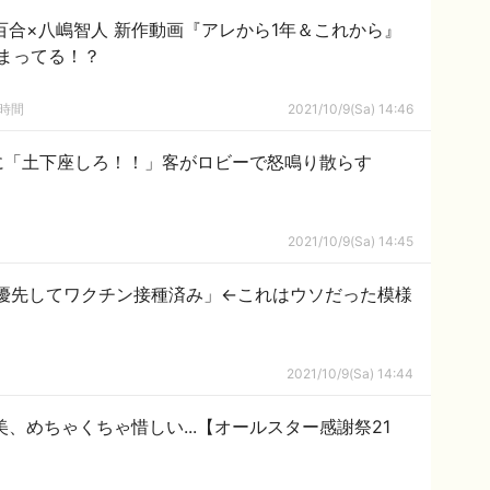
百合×八嶋智人 新作動画『アレから1年＆これから』
まってる！？
の時間
2021/10/9(Sa) 14:46
に「土下座しろ！！」客がロビーで怒鳴り散らす
2021/10/9(Sa) 14:45
優先してワクチン接種済み」←これはウソだった模様
2021/10/9(Sa) 14:44
、めちゃくちゃ惜しい...【オールスター感謝祭21