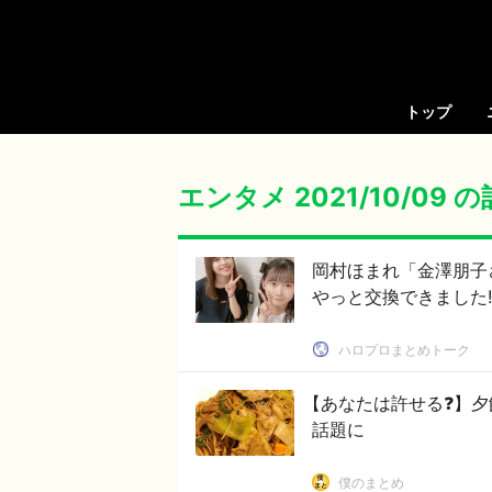
トップ
エンタメ 2021/10/09 
岡村ほまれ「金澤朋子
やっと交換できました!!
ハロプロまとめトーク
【あなたは許せる❓】
話題に
僕のまとめ