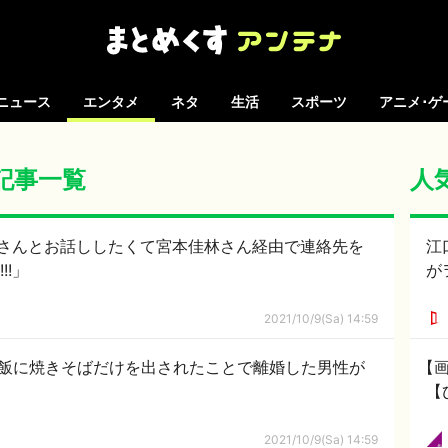
ニュース
エンタメ
ネタ
生活
スポーツ
アニメ･ゲ
の記事一覧
人
さんとお話ししたくて宮本佳林さん経由で連絡先を
江
!!」
が
2021/10/9(Sa) 14:59
夕飯に焼きそばだけを出されたことで離婚した男性が
【
【
2021/10/9(Sa) 14:59