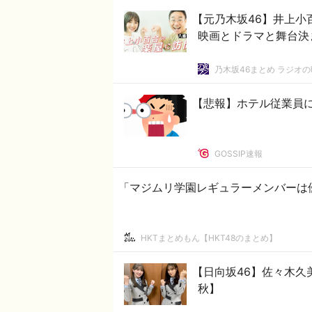
【元乃木坂46】井上小
映画とドラマと舞台決
乃木坂46まとめ ラジオ
【悲報】ホテル従業員
GOSSIP速報
「マジムリ学園レギュラーメンバーは
HKTまとめもん【HKT48のまとめ】
【日向坂46】佐々木久美
秋】