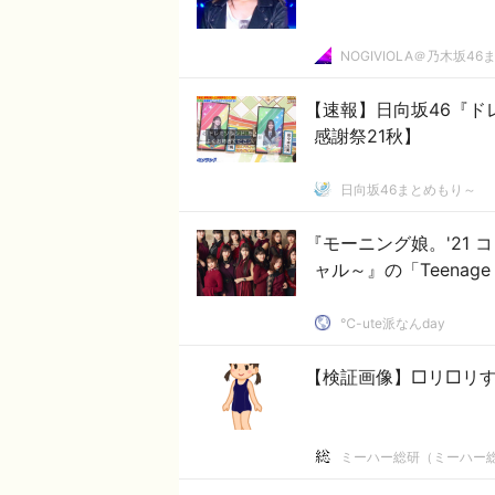
NOGIVIOLA＠乃木坂46
【速報】日向坂46『ドレ
感謝祭21秋】
日向坂46まとめもり～
『モーニング娘。'21 コン
ャル～』の「Teenage
℃-ute派なんday
【検証画像】□リ□リ
ミーハー総研（ミーハー