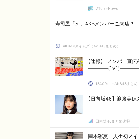
VTuberNews
寿司屋「え、AKBメンバーご来店？！
AKB48タイムズ（AKB48まとめ）
【速報】 メンバー直伝AK
━━━━(ﾟ∀ﾟ)━━━━!
18300ｍ～AKB48まと
【日向坂46】渡邉美穂
日向坂46まとめ速報
岡本彩夏「人生初メイ