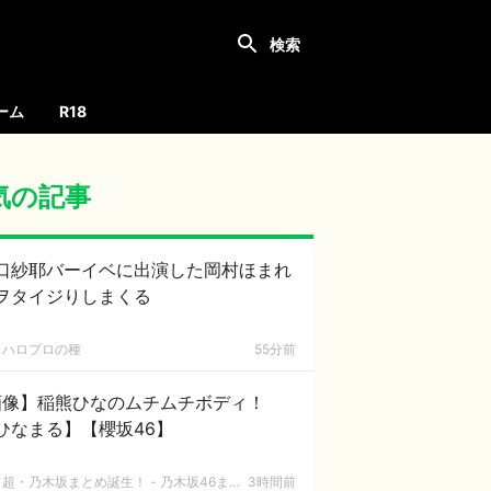
ーム
R18
気の記事
口紗耶バーイベに出演した岡村ほまれ
ヲタイジりしまくる
ハロプロの種
55分前
画像】稲熊ひなのムチムチボディ！
ひなまる】【櫻坂46】
超・乃木坂まとめ誕生！ - 乃木坂46まとめ
3時間前