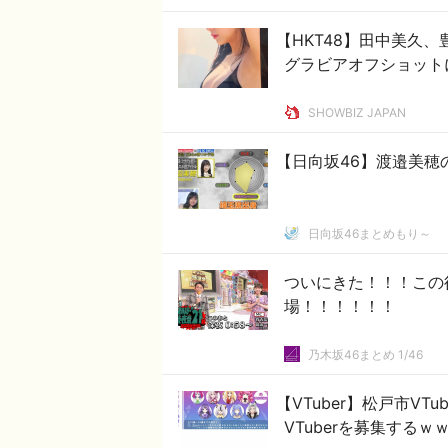
【HKT48】田中美久、
グラビアオフショット
SHOWBIZ JAPAN
【日向坂46】渡邉美穂
日向坂46まとめもり～
ついにきた！！！この
場！！！！！！
乃木坂46まとめ 1/46
【VTuber】松戸市V
VTuberを募集するｗ