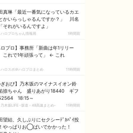
田真琳「最近一番気になっているカエ
とかいらっしゃるんですか？」 川名
「それがいるんですよ」
ハロプロちゃん情報局
1時間前
ハロプロ】事務所「新曲は年1リリー
、これで1年頑張って」 ← これ
ハロスポ＠ハロプロまとめ
11時間前
のぎおび】乃木坂のマイナスイオン鈴
佑捺ちゃん 盛りあがり18440 ギフ
2564 18:15～
乃木坂LIFE -坂道・48高速まとめ-
11時間前
田望結、久しぶりにセクシーﾃﾞｶﾊﾟｲ投
！やっぱりお◯ぱいでかかった！