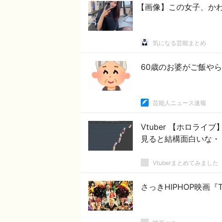
【画像】この女子、か
気になる芸能まとめ
60歳のお婆がご飯や
芸能人ニュース速報
Vtuber 【ホロラ
見ると結構面白いな・
Vtuberまとめてみました
さっきHIPHOP映画『T