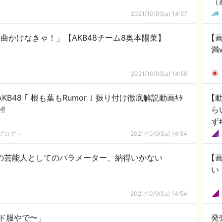
（
2021/10/9(Sa) 14:57
曲かけなきゃ！」【AKB48チーム8奥本陽菜】
【
満
2021/10/9(Sa) 14:56
B48 ｢ 根も葉もRumor ｣ 振り付け徹底解説動画ｷﾀ
【
!
ら
ず
めブログ～
2021/10/9(Sa) 14:54
の芸能人としてのパラメーター、納得いかない
【
い
2021/10/9(Sa) 14:54
ド服やで〜」
発