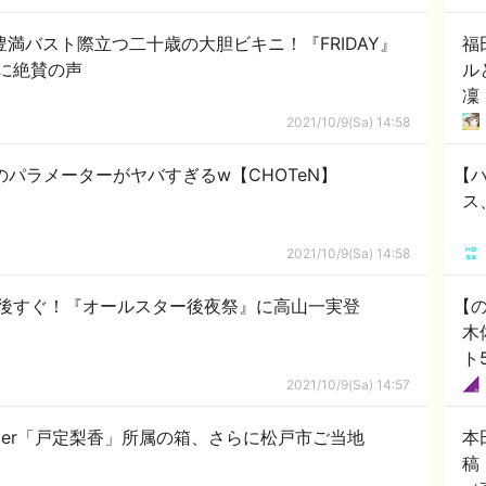
豊満バスト際立つ二十歳の大胆ビキニ！『FRIDAY』
福
に絶賛の声
ル
凜
2021/10/9(Sa) 14:58
のパラメーターがヤバすぎるw【CHOTeN】
【
ス
2021/10/9(Sa) 14:58
後すぐ！『オールスター後夜祭』に高山一実登
【
木
ト5
2021/10/9(Sa) 14:57
Tuber「戸定梨香」所属の箱、さらに松戸市ご当地
本
ｗ
稿