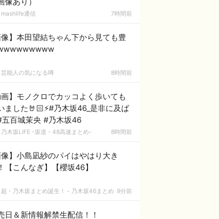
画像あり）
mashlife通信
7時間前
画像】本田望結ちゃん下から見ても豊
wwwwwwwww
芸能人の気になる噂
8時間前
動画】モノクロでカッコよく歩いても
いました🤘🏻⚡️#乃木坂46_是非に及ば
#五百城茉央 #乃木坂46
乃木坂LIFE -坂道・48高速まとめ-
8時間前
画像】小島凪紗のパイはやはり大き
！【こんなぎ】【櫻坂46】
超・乃木坂まとめ誕生！ - 乃木坂46まとめ
9分前
売日＆新情報解禁生配信！！