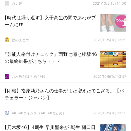
カナ速
2021/10/5(Tu) 14:00
【時代は繰り返す】女子高生の間であれがブ
ームに❗❓
僕のまとめ
2021/10/5(Tu) 13:59
『芸能人格付けチェック』西野七瀬と櫻坂46
の最終結果がこちら・・・
乃木坂46まとめ 1/46
2021/10/5(Tu) 13:57
【朗報】指原莉乃さんの仕事がまた増えたでござる。【バ
チェラー・ジャパン】
AKB48タイムズ（AKB48まとめ）
2021/10/5(Tu) 13:56
【乃木坂46】4期生 早川聖来が1期生 樋口日