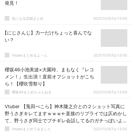
発見！
気になる芸能まとめ
2021/10/5(Tu) 13:00
【にじさんじ】力一だけちょっと喜んでな
い？
Vtuberまとめるよ～ん
2021/10/5(Tu) 13:00
櫻坂46小池美波×大園玲、まもなく『レコ
メン！』生出演！直前オフショットがこち
ら！【櫻吹雪祭り】
櫻坂46まとめちゃんねる
2021/10/5(Tu) 13:00
Vtuber 【兎田ぺこら】神木隆之介との２ショット写真に
野うさぎキレてますｗｗｗ←直接のリプライでは仄めかし
て、野うさぎ同士でブチギレ会話してるのガチっぽいよな
ｗｗｗ
Vtuberまとめてみました
2021/10/5(Tu) 13:00