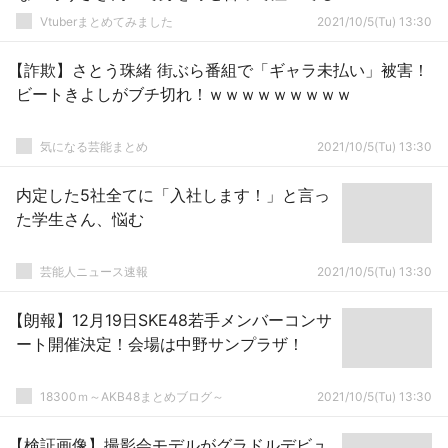
Vtuberまとめてみました
2021/10/5(Tu) 13:30
【詐欺】さとう珠緒 街ぶら番組で「ギャラ未払い」被害！
ビートきよしがブチ切れ！ｗｗｗｗｗｗｗｗｗ
気になる芸能まとめ
2021/10/5(Tu) 13:30
内定した5社全てに「入社します！」と言っ
た学生さん、悩む
芸能人ニュース速報
2021/10/5(Tu) 13:30
【朗報】12月19日SKE48若手メンバーコンサ
ート開催決定！会場は中野サンプラザ！
18300ｍ～AKB48まとめブログ～
2021/10/5(Tu) 13:30
【検証画像】撮影会モデルがグラドルデビュ