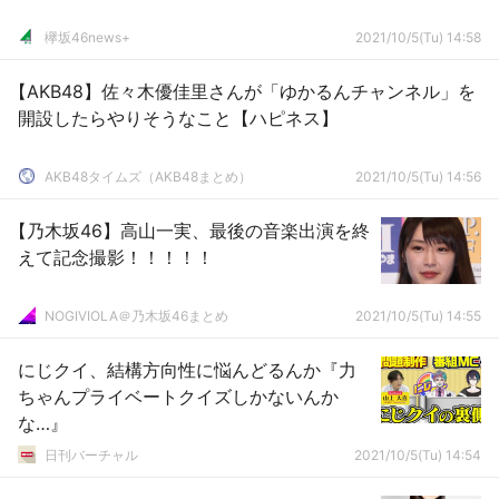
欅坂46news+
2021/10/5(Tu) 14:58
【AKB48】佐々木優佳里さんが「ゆかるんチャンネル」を
開設したらやりそうなこと【ハピネス】
AKB48タイムズ（AKB48まとめ）
2021/10/5(Tu) 14:56
【乃木坂46】高山一実、最後の音楽出演を終
えて記念撮影！！！！！
NOGIVIOLA＠乃木坂46まとめ
2021/10/5(Tu) 14:55
にじクイ、結構方向性に悩んどるんか『力
ちゃんプライベートクイズしかないんか
な…』
日刊バーチャル
2021/10/5(Tu) 14:54