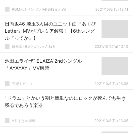
ROMれ！ペンギン(AKB48まとめ)
2021/10/5(Tu) 13:11
日向坂46 埼玉3人組のユニット曲『あくび
Letter』MVがプレミア解禁！【6thシング
ル『ってか』】
日向坂46まとめちゃんねる
2021/10/5(Tu) 13:10
池田エライザ“ ELAIZA“2ndシングル
「AYAYAY」MV解禁
芸能トピ＋＋
2021/10/5(Tu) 13:05
「ドラム」とかいう割と簡単なのにロックが死んでも生き
残るであろう楽器
V系まとめ速報
2021/10/5(Tu) 13:05