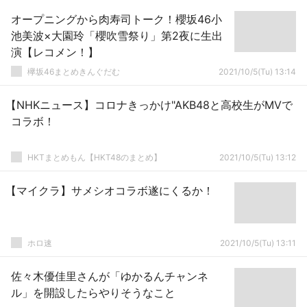
オープニングから肉寿司トーク！櫻坂46小
池美波×大園玲「櫻吹雪祭り」第2夜に生出
演【レコメン！】
欅坂46まとめきんぐだむ
2021/10/5(Tu) 13:14
【NHKニュース】コロナきっかけ"AKB48と高校生がMVで
コラボ！
HKTまとめもん【HKT48のまとめ】
2021/10/5(Tu) 13:12
【マイクラ】サメシオコラボ遂にくるか！
ホロ速
2021/10/5(Tu) 13:11
佐々木優佳里さんが「ゆかるんチャンネ
ル」を開設したらやりそうなこと