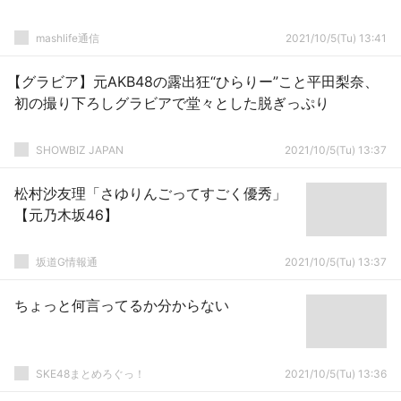
mashlife通信
2021/10/5(Tu) 13:41
【グラビア】元AKB48の露出狂“ひらりー”こと平田梨奈、
初の撮り下ろしグラビアで堂々とした脱ぎっぷり
SHOWBIZ JAPAN
2021/10/5(Tu) 13:37
松村沙友理「さゆりんごってすごく優秀」
【元乃木坂46】
坂道G情報通
2021/10/5(Tu) 13:37
ちょっと何言ってるか分からない
SKE48まとめろぐっ！
2021/10/5(Tu) 13:36