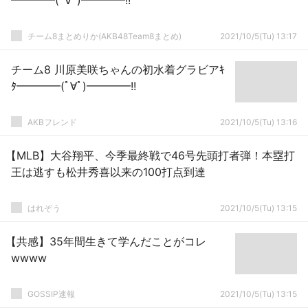
━━━━(ﾟ∀ﾟ)━━━━!!
チーム8まとめりか(AKB48Team8まとめ)
2021/10/5(Tu) 13:17
チーム8 川原美咲ちゃんの初水着グラビアｷ
ﾀ━━━━(ﾟ∀ﾟ)━━━━!!
AKBフレンド
2021/10/5(Tu) 13:16
【MLB】大谷翔平、今季最終戦で46号先頭打者弾！本塁打
王は逃すも松井秀喜以来の100打点到達
はれぞう
2021/10/5(Tu) 13:15
【共感】35年間生きて学んだことがコレ
wwww
GOSSIP速報
2021/10/5(Tu) 13:15