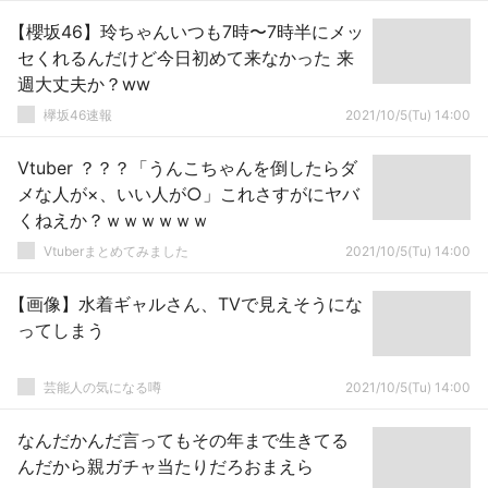
【櫻坂46】玲ちゃんいつも7時〜7時半にメッ
セくれるんだけど今日初めて来なかった 来
週大丈夫か？ww
欅坂46速報
2021/10/5(Tu) 14:00
Vtuber ？？？「うんこちゃんを倒したらダ
メな人が×、いい人が○」これさすがにヤバ
くねえか？ｗｗｗｗｗｗ
Vtuberまとめてみました
2021/10/5(Tu) 14:00
【画像】水着ギャルさん、TVで見えそうにな
ってしまう
芸能人の気になる噂
2021/10/5(Tu) 14:00
なんだかんだ言ってもその年まで生きてる
んだから親ガチャ当たりだろおまえら