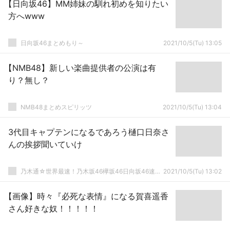
【日向坂46】MM姉妹の馴れ初めを知りたい
方へwww
日向坂46まとめもり～
2021/10/5(Tu) 13:05
【NMB48】新しい楽曲提供者の公演は有
り？無し？
NMB48まとめスピリッツ
2021/10/5(Tu) 13:04
3代目キャプテンになるであろう樋口日奈さ
んの挨拶聞いていけ
乃木通☆世界最速！乃木坂46欅坂46日向坂46速報まとめ
2021/10/5(Tu) 13:02
【画像】時々『必死な表情』になる賀喜遥香
さん好きな奴！！！！！