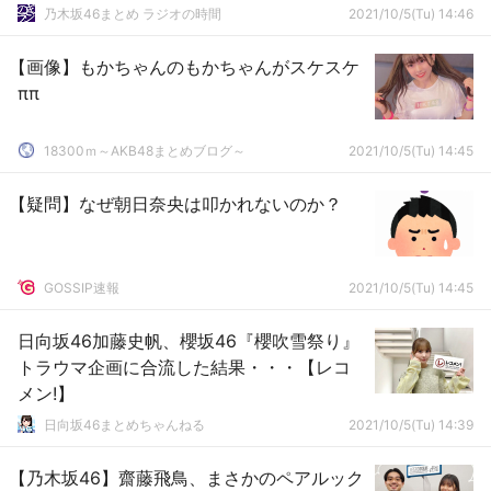
乃木坂46まとめ ラジオの時間
2021/10/5(Tu) 14:46
【画像】もかちゃんのもかちゃんがスケスケ
ππ
18300ｍ～AKB48まとめブログ～
2021/10/5(Tu) 14:45
【疑問】なぜ朝日奈央は叩かれないのか？
GOSSIP速報
2021/10/5(Tu) 14:45
日向坂46加藤史帆、櫻坂46『櫻吹雪祭り』
トラウマ企画に合流した結果・・・【レコ
メン!】
日向坂46まとめちゃんねる
2021/10/5(Tu) 14:39
【乃木坂46】齋藤飛鳥、まさかのペアルック