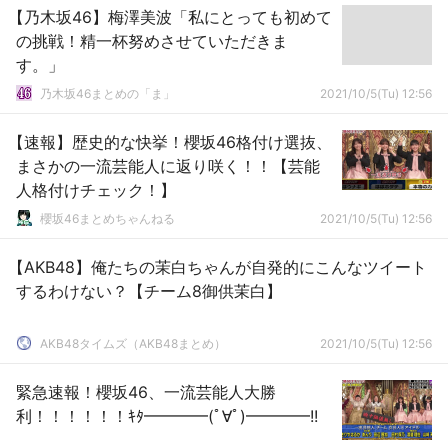
【乃木坂46】梅澤美波「私にとっても初めて
の挑戦！精一杯努めさせていただきま
す。」
乃木坂46まとめの「ま」
2021/10/5(Tu) 12:56
【速報】歴史的な快挙！櫻坂46格付け選抜、
まさかの一流芸能人に返り咲く！！【芸能
人格付けチェック！】
櫻坂46まとめちゃんねる
2021/10/5(Tu) 12:56
【AKB48】俺たちの茉白ちゃんが自発的にこんなツイート
するわけない？【チーム8御供茉白】
AKB48タイムズ（AKB48まとめ）
2021/10/5(Tu) 12:56
緊急速報！櫻坂46、一流芸能人大勝
利！！！！！！ｷﾀ━━━━(ﾟ∀ﾟ)━━━━!!