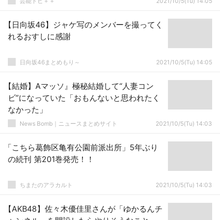
芸能トピ＋＋
2021/10/5(Tu) 14:05
【日向坂46】ジャケ写のメンバーを撮ってく
れるおすしに感謝
日向坂46まとめもり～
2021/10/5(Tu) 14:05
【結婚】Aマッソ』極秘結婚して“人妻コン
ビ”になっていた「おもんないと思われたく
なかった」
News Bomb｜ニュースまとめサイト
2021/10/5(Tu) 14:03
「こちら葛飾区亀有公園前派出所」5年ぶり
の続刊 第201巻発売！！
ちまたのアラカルト
2021/10/5(Tu) 14:03
【AKB48】佐々木優佳里さんが「ゆかるんチ