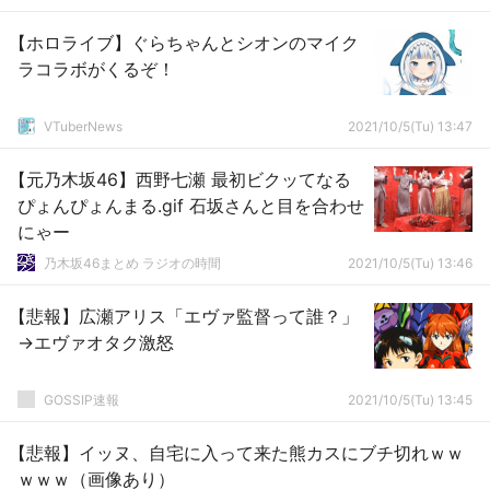
【ホロライブ】ぐらちゃんとシオンのマイク
ラコラボがくるぞ！
VTuberNews
2021/10/5(Tu) 13:47
【元乃木坂46】西野七瀬 最初ビクッてなる
ぴょんぴょんまる.gif 石坂さんと目を合わせ
にゃー
乃木坂46まとめ ラジオの時間
2021/10/5(Tu) 13:46
【悲報】広瀬アリス「エヴァ監督って誰？」
→エヴァオタク激怒
GOSSIP速報
2021/10/5(Tu) 13:45
【悲報】イッヌ、自宅に入って来た熊カスにブチ切れｗｗ
ｗｗｗ（画像あり）