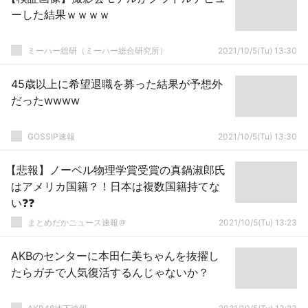
ーした結果ｗｗｗｗ
ミーハー総研（ミーハー総合研究所）
2021/10/5(Tu) 13:30
45歳以上に希望退職を募った結果が予想外
だったwwww
GOSSIP速報
2021/10/5(Tu) 13:30
【悲報】ノーベル物理学賞受賞の真鍋淑郎氏
はアメリカ国籍？！日本は複数国籍持てな
い❓❓
まとめだかニュース速報＠
2021/10/5(Tu) 13:23
AKBのセンターに本田仁美ちゃんを抜擢し
たらガチで人気復活するんじゃないか？