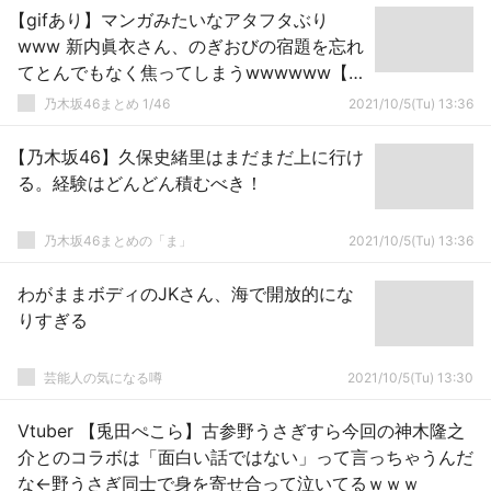
【gifあり】マンガみたいなアタフタぶり
www 新内眞衣さん、のぎおびの宿題を忘れ
てとんでもなく焦ってしまうwwwwww【乃
木坂46】
乃木坂46まとめ 1/46
2021/10/5(Tu) 13:36
【乃木坂46】久保史緒里はまだまだ上に行け
る。経験はどんどん積むべき！
乃木坂46まとめの「ま」
2021/10/5(Tu) 13:36
わがままボディのJKさん、海で開放的にな
りすぎる
芸能人の気になる噂
2021/10/5(Tu) 13:30
Vtuber 【兎田ぺこら】古参野うさぎすら今回の神木隆之
介とのコラボは「面白い話ではない」って言っちゃうんだ
な←野うさぎ同士で身を寄せ合って泣いてるｗｗｗ