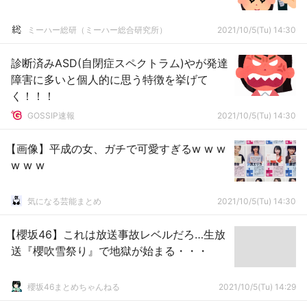
ミーハー総研（ミーハー総合研究所）
2021/10/5(Tu) 14:30
診断済みASD(自閉症スペクトラム)やが発達
障害に多いと個人的に思う特徴を挙げて
く！！！
GOSSIP速報
2021/10/5(Tu) 14:30
【画像】平成の女、ガチで可愛すぎるw w w
w w w
気になる芸能まとめ
2021/10/5(Tu) 14:30
【櫻坂46】これは放送事故レベルだろ…生放
送『櫻吹雪祭り』で地獄が始まる・・・
櫻坂46まとめちゃんねる
2021/10/5(Tu) 14:29