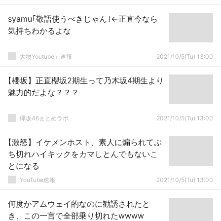
syamu｢敬語使うべきじゃん｣←正直今なら
気持ちわかるよな
大物Youtubeｒ速報
2021/10/5(Tu) 13:00
【櫻坂】正直櫻坂2期生って乃木坂4期生より
魅力的だよな？？？
欅坂46まとめラボ
2021/10/5(Tu) 13:00
【激怒】イケメンホスト、素人に煽られてぶ
ち切れハイキックをカマしとんでもないこ
とになる
YouTube速報
2021/10/5(Tu) 13:00
何度かアムウェイ的なのに勧誘されたと
き、この一言で全部乗り切れたwwww