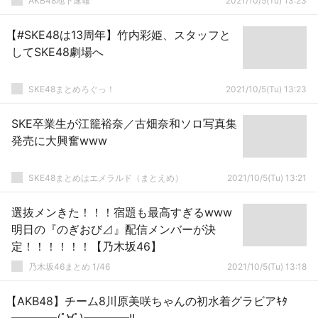
AKB48地下速報
2021/10/5(Tu) 13:23
【#SKE48は13周年】竹内彩姫、スタッフと
してSKE48劇場へ
SKE48まとめろぐっ！
2021/10/5(Tu) 13:23
SKE卒業生が江籠裕奈／古畑奈和ソロ写真集
発売に大興奮www
SKE48まとめはエメラルド（まとえめ）
2021/10/5(Tu) 13:21
選抜メンきた！！！宿題も最高すぎるwww
明日の『のぎおび⊿』配信メンバーが決
定！！！！！！【乃木坂46】
乃木坂46まとめ 1/46
2021/10/5(Tu) 13:18
【AKB48】チーム8川原美咲ちゃんの初水着グラビアｷﾀ