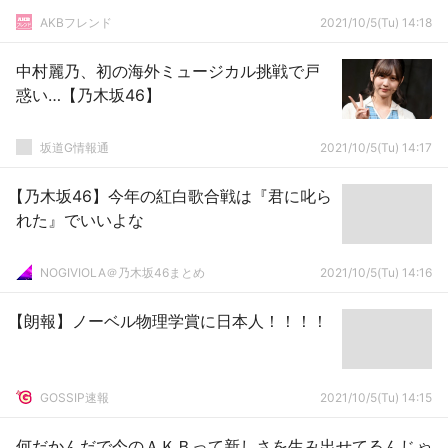
AKBフレンド
2021/10/5(Tu) 14:18
中村麗乃、初の海外ミュージカル挑戦で戸
惑い…【乃木坂46】
坂道G情報通
2021/10/5(Tu) 14:17
【乃木坂46】今年の紅白歌合戦は『君に叱ら
れた』でいいよな
NOGIVIOLA＠乃木坂46まとめ
2021/10/5(Tu) 14:16
【朗報】ノーベル物理学賞に日本人！！！！
GOSSIP速報
2021/10/5(Tu) 14:15
何だかんだで今のＡＫＢって新しさを生み出せてるんじゃ