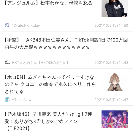
【アンジュルム】松本わかな、母親を怒る
℃-ute派なんday
2021/10/5(Tu) 14:50
【衝撃】 AKB48本田仁美さん、TikTok開設1日で100万回
再生の大反響ｗｗｗｗｗｗｗｗｗｗｗｗ
HKTまとめもん【HKT48のまとめ】
2021/10/5(Tu) 14:48
【ホロEN】ムメイちゃんってベリーすきな
の？← クロニーの命令で永久にベリー作ら
されてる
VTuberNews
2021/10/5(Tu) 14:47
【乃木坂46】早川聖来 美人だった.gif 7連
発！ありがち×君しか×ごめフィン
【TIF2021】