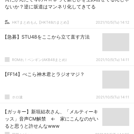
ないか？逆に坂道はマンネリ化してきてる
HKTまとめもん【HKT48のまとめ】
2021/10/5(Tu) 14:12
【急募】STU48をここから立て直す方法
ROMれ！ペンギン(AKB48まとめ)
2021/10/5(Tu) 14:11
【FF14】ぺこら神木君とラジオマジ？
ホロ速
2021/10/5(Tu) 14:11
【ガッキー】新垣結衣さん、「メルティーキ
ッス」音声CM解禁 ← 家にこんなのがい
ると思うと許せんなwww