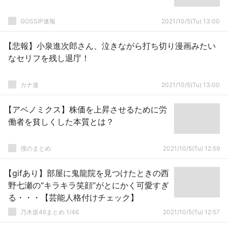
GOSSIP速報
2021/10/5(Tu) 13:00
【悲報】小泉進次郎さん、泣きながら打ち切り漫画みたい
なセリフを残し退庁！
カナ速
2021/10/5(Tu) 13:00
【アベノミクス】株価を上昇させるために労
働者を貧しくした本質とは？
僕のまとめ
2021/10/5(Tu) 12:59
【gifあり】部屋に鬼龍院を見つけたときの西
野七瀬の“キラキラ笑顔”がとにかく可愛すぎ
る・・・【芸能人格付けチェック】
乃木坂46まとめ 1/46
2021/10/5(Tu) 12:57