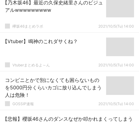
【乃木坂46】最近の久保史緒里さんのビジュ
アルwwwwwwwww
欅坂46まとめラボ
2021/10/5(Tu) 14:00
【Vtuber】鳴神のこれダサくね？
Vtuberまとめるよ～ん
2021/10/5(Tu) 14:00
コンビニとかで別になくても困らないもの
を5000円分くらいカゴに放り込んでしまう
人は危険！
GOSSIP速報
2021/10/5(Tu) 14:00
【悲報】櫻坂46さんのダンスなぜか叩かれまくってしまう