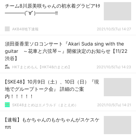
チーム8川原美咲ちゃんの初水着グラビアｷﾀ
━━━━(ﾟ∀ﾟ)━━━━!!
AKB48地下速報
2021/10/5(Tu) 14:27
須田亜香里ソロコンサート『Akari Suda sing with the
guitar ～花車と六弦琴～』開催決定のお知らせ【11/22
渋谷】
HKTまとめもん【HKT48のまとめ】
2021/10/5(Tu) 14:23
【SKE48】10月9日（土）、10日（日）『現
地でグループトーク会』 詳細のご案
内！！！！！
SKE48まとめはエメラルド（まとえめ）
2021/10/5(Tu) 14:21
【速報】もかちゃんのもかちゃんがスケスケ
ππ