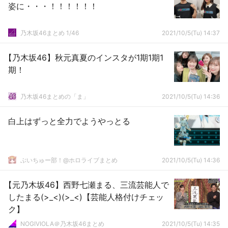
姿に・・・！！！！！！
乃木坂46まとめ 1/46
2021/10/5(Tu) 14:37
【乃木坂46】秋元真夏のインスタが1期1期1
期！
乃木坂46まとめの「ま」
2021/10/5(Tu) 14:36
白上はずっと全力でようやっとる
ぶいちゅー部！@ホロライブまとめ
2021/10/5(Tu) 14:36
【元乃木坂46】西野七瀬まる、三流芸能人で
したまる(>_<)(>_<)【芸能人格付けチェッ
ク】
NOGIVIOLA＠乃木坂46まとめ
2021/10/5(Tu) 14:35