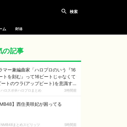
ーム
R18
気の記事
ラマー兼編曲家「ハロプロのいう『16
ートを刻む』って16ビートじゃなくて
ビートのウラ(アップビート)を意識す
意味なのでは？」
ハロスポ＠ハロプロまとめ
3時間前
MB48】西住美咲妃が困ってる
NMB48まとめスピリッツ
5時間前