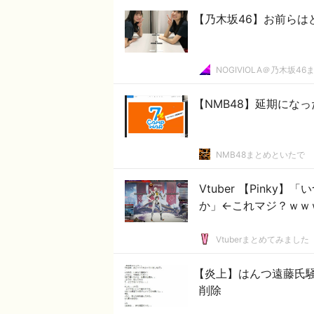
【乃木坂46】お前らは
NOGIVIOLA＠乃木坂46
【NMB48】延期になった
NMB48まとめといたで
Vtuber 【Pink
か」←これマジ？ｗｗ
Vtuberまとめてみました
【炎上】はんつ遠藤氏
削除