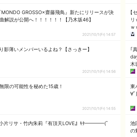
ONDO GROSSO×齋藤飛鳥』新たにリリースが決
【
楽曲解説が公開へ！！！！！！【乃木坂46】
リ
ｗ
2021/10/1(Fr) 14:57
より影薄いメンバーいるよね？【さっきー】
｢
d
木
2021/10/1(Fr) 14:56
！無限の可能性を秘めた15歳！
東
∀
2021/10/1(Fr) 14:55
片リサ・竹内朱莉『有頂天LOVE』ｷﾀ━━━━(ﾟ
池
の