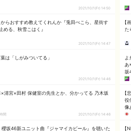
2021/10/1(Fr) 14:50
げるからおすすめ教えてくれんか『兎田ぺこら、星街す
【
止める、秋雪こはく』
た
2021/10/1(Fr) 14:47
言葉は「しがみついてる」
よ
あ
坂
2021/10/1(Fr) 14:46
本×清宮×田村 保健室の先生とか、分かってる 乃木坂
【
役
像
の時間
2021/10/1(Fr) 14:46
.. 櫻坂46新ユニット曲『ジャマイカビール』を聴いた
【N