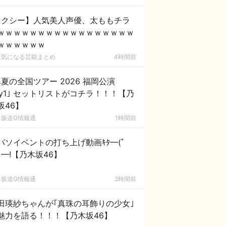
セクシー】人気美人声優、太ももチラ
ｗｗｗｗｗｗｗｗｗｗｗｗｗｗｗｗｗ
ｗｗｗｗｗｗ
気になる芸能まとめ
4時間前
真夏の全国ツアー 2026 福岡公演
ay1｣ セットリストがコチラ！！！【乃
坂46】
坂道G情報通
1時間前
パソイベントの打ち上げ動画ｷﾀ━(ﾟ
ﾟ)━!【乃木坂46】
坂道G情報通
2時間前
田瑛紗ちゃんが｢真珠の耳飾りの少女｣
魅力を語る！！！【乃木坂46】