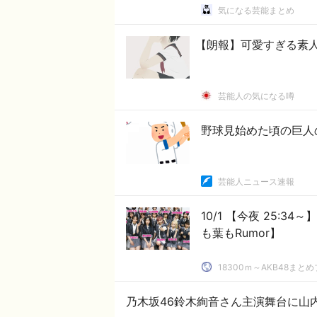
気になる芸能まとめ
【朗報】可愛すぎる素人
芸能人の気になる噂
野球見始めた頃の巨人
芸能人ニュース速報
10/1 【今夜 25:3
も葉もRumor】
18300ｍ～AKB48まと
乃木坂46鈴木絢音さん主演舞台に山