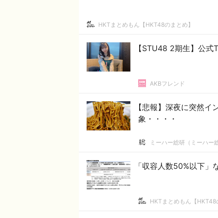
HKTまとめもん【HKT48のまとめ】
【STU48 2期生】公式
AKBフレンド
【悲報】深夜に突然イ
象・・・・
ミーハー総研（ミーハー
「収容人数50%以下」
HKTまとめもん【HKT4