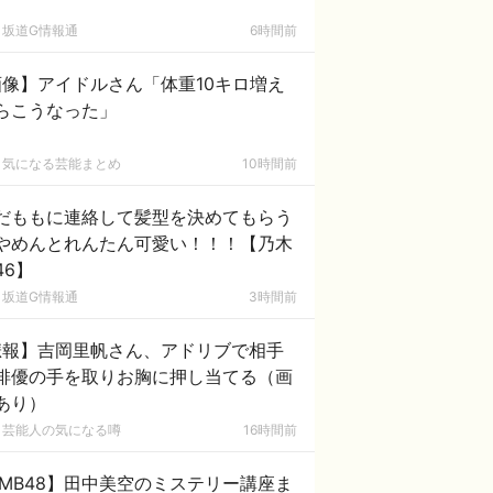
坂道G情報通
6時間前
画像】アイドルさん「体重10キロ増え
らこうなった」
気になる芸能まとめ
10時間前
だももに連絡して髪型を決めてもらう
やめんとれんたん可愛い！！！【乃木
46】
坂道G情報通
3時間前
悲報】吉岡里帆さん、アドリブで相手
俳優の手を取りお胸に押し当てる（画
あり）
芸能人の気になる噂
16時間前
MB48】田中美空のミステリー講座ま