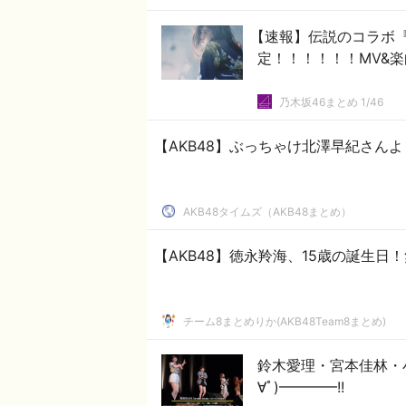
【速報】伝説のコラボ『M
定！！！！！！MV&
乃木坂46まとめ 1/46
【AKB48】ぶっちゃけ北澤早紀さん
AKB48タイムズ（AKB48まとめ）
【AKB48】徳永羚海、15歳の誕生日
チーム8まとめりか(AKB48Team8まとめ)
鈴木愛理・宮本佳林・小
∀ﾟ)━━━━!!