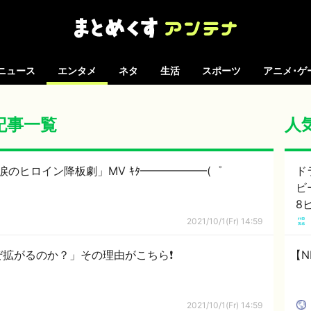
ニュース
エンタメ
ネタ
生活
スポーツ
アニメ･ゲ
の記事一覧
人
のヒロイン降板劇」MV ｷﾀ━━━━━━(゜
ド
ビ
8
る
2021/10/1(Fr) 14:59
拡がるのか？」その理由がこちら❗
【N
2021/10/1(Fr) 14:59