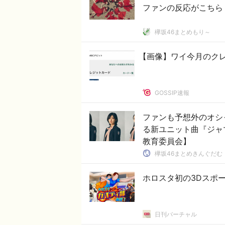
ファンの反応がこちら
欅坂46まとめもり～
【画像】ワイ今月のク
GOSSIP速報
ファンも予想外のオシ
る新ユニット曲『ジャマイ
教育委員会】
欅坂46まとめきんぐだむ
ホロスタ初の3Dスポー
日刊バーチャル