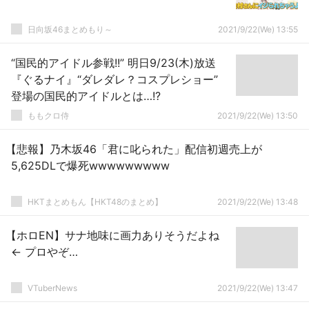
日向坂46まとめもり～
2021/9/22(We) 13:55
“国民的アイドル参戦!!” 明日9/23(木)放送
『ぐるナイ』“ダレダレ？コスプレショー”
登場の国民的アイドルとは…!?
ももクロ侍
2021/9/22(We) 13:50
【悲報】乃木坂46「君に叱られた」配信初週売上が
5,625DLで爆死wwwwwwwww
HKTまとめもん【HKT48のまとめ】
2021/9/22(We) 13:48
【ホロEN】サナ地味に画力ありそうだよね
← プロやぞ…
VTuberNews
2021/9/22(We) 13:47