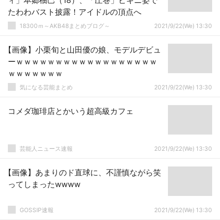
ィ」本郷柚巴（18）、「圧巻」ビキニ姿で
たわわバスト披露！アイドルの頂点へ
18300ｍ～AKB48まとめブログ～
2021/9/22(We) 13:30
【画像】小栗旬と山田優の娘、モデルデビュ
ーｗｗｗｗｗｗｗｗｗｗｗｗｗｗｗｗｗｗ
ｗｗｗｗｗｗｗ
気になる芸能まとめ
2021/9/22(We) 13:30
コメダ珈琲店とかいう超高級カフェ
芸能人ニュース速報
2021/9/22(We) 13:30
【画像】あまりのド直球に、不謹慎ながら笑
ってしまったwwww
GOSSIP速報
2021/9/22(We) 13:30