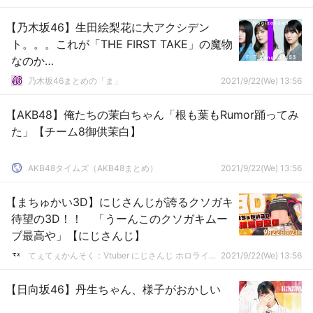
【乃木坂46】生田絵梨花に大アクシデン
ト。。。これが「THE FIRST TAKE」の魔物
なのか…
乃木坂46まとめの「ま」
2021/9/22(We) 13:56
【AKB48】俺たちの茉白ちゃん「根も葉もRumor踊ってみ
た」【チーム8御供茉白】
AKB48タイムズ（AKB48まとめ）
2021/9/22(We) 13:56
【まちゅかい3D】にじさんじが誇るクソガキ
待望の3D！！ 「うーんこのクソガキムー
ブ最高や」【にじさんじ】
てぇてぇかんそく：Vtuber にじさんじ ホロライブまとめ
2021/9/22(We) 13:56
【日向坂46】丹生ちゃん、様子がおかしい