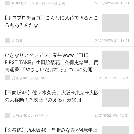
ROMれ！ペンギン(AKB48まとめ)
2021/9/22(We) 13:11
【ホロプロチョコ】こんなに入荷できるとこ
ろもあるんだな
ホロ速
2021/9/22(We) 13:11
いきなりアクシデント発生www『THE
FIRST TAKE』生田絵梨花、久保史緒里、賀
喜遥香 『やさしいだけなら』ついに公開
へ！！！！！！！！！！！！
乃木坂46まとめ 1/46
2021/9/22(We) 13:09
【日向坂46】佐々木久美、大阪→東京→大阪
の大移動！？次回『みえる』最終回
日向坂46まとめもり～
2021/9/22(We) 13:07
【文春砲】乃木坂46・星野みなみが4歳年上