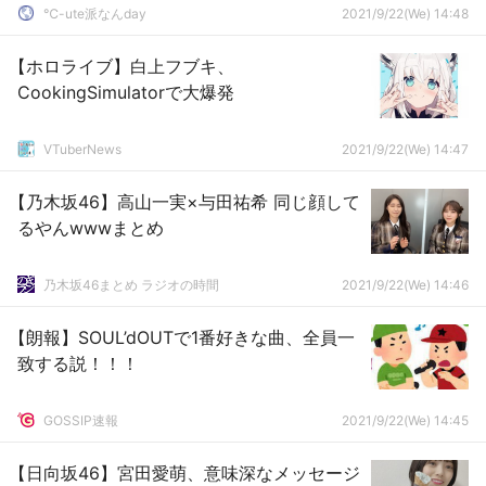
℃-ute派なんday
2021/9/22(We) 14:48
【ホロライブ】白上フブキ、
CookingSimulatorで大爆発
VTuberNews
2021/9/22(We) 14:47
【乃木坂46】高山一実×与田祐希 同じ顔して
るやんwwwまとめ
乃木坂46まとめ ラジオの時間
2021/9/22(We) 14:46
【朗報】SOUL’dOUTで1番好きな曲、全員一
致する説！！！
GOSSIP速報
2021/9/22(We) 14:45
【日向坂46】宮田愛萌、意味深なメッセージ