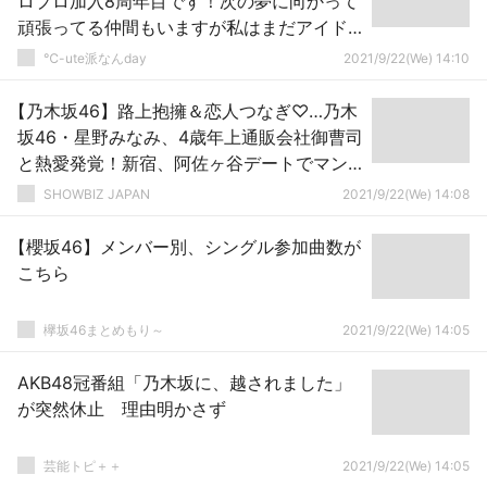
ロプロ加入8周年目です！次の夢に向かって
頑張ってる仲間もいますが私はまだアイド
ル続けますよ！！！笑」
℃-ute派なんday
2021/9/22(We) 14:10
【乃木坂46】路上抱擁＆恋人つなぎ♡…乃木
坂46・星野みなみ、4歳年上通販会社御曹司
と熱愛発覚！新宿、阿佐ヶ谷デートでマン
ション2連泊
SHOWBIZ JAPAN
2021/9/22(We) 14:08
【櫻坂46】メンバー別、シングル参加曲数が
こちら
欅坂46まとめもり～
2021/9/22(We) 14:05
AKB48冠番組「乃木坂に、越されました」
が突然休止 理由明かさず
芸能トピ＋＋
2021/9/22(We) 14:05