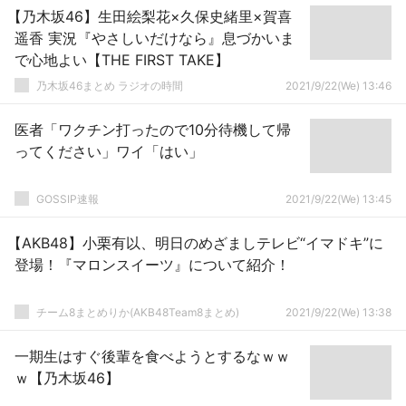
【乃木坂46】生田絵梨花×久保史緒里×賀喜
遥香 実況『やさしいだけなら』息づかいま
で心地よい【THE FIRST TAKE】
乃木坂46まとめ ラジオの時間
2021/9/22(We) 13:46
医者「ワクチン打ったので10分待機して帰
ってください」ワイ「はい」
GOSSIP速報
2021/9/22(We) 13:45
【AKB48】小栗有以、明日のめざましテレビ“イマドキ”に
登場！『マロンスイーツ』について紹介！
チーム8まとめりか(AKB48Team8まとめ)
2021/9/22(We) 13:38
一期生はすぐ後輩を食べようとするなｗｗ
ｗ【乃木坂46】