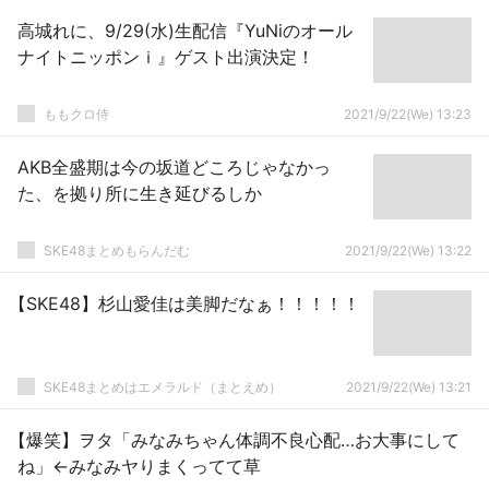
高城れに、9/29(水)生配信『YuNiのオール
ナイトニッポンｉ』ゲスト出演決定！
ももクロ侍
2021/9/22(We) 13:23
AKB全盛期は今の坂道どころじゃなかっ
た、を拠り所に生き延びるしか
SKE48まとめもらんだむ
2021/9/22(We) 13:22
【SKE48】杉山愛佳は美脚だなぁ！！！！！
SKE48まとめはエメラルド（まとえめ）
2021/9/22(We) 13:21
【爆笑】ヲタ「みなみちゃん体調不良心配…お大事にして
ね」←みなみヤりまくってて草