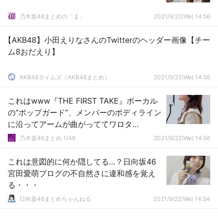
乃木坂46まとめの「ま」
2021/9/22(We) 14:56
【AKB48】小田えりなさんのTwitterのヘッダー画像【チー
ム8おだえり】
AKB48タイムズ（AKB48まとめ）
2021/9/22(We) 14:56
これはwww『THE FIRST TAKE』ボーカル
の“ポップガード”、メンバーのボディライン
に沿ってアームが曲がっててワロタ
wwwwww【乃木坂46】
乃木坂46まとめ 1/46
2021/9/22(We) 14:56
これは意図的に何か隠してる…？日向坂46
宮田愛萌ブログの不自然さに違和感を覚え
る・・・
日向坂46まとめちゃんねる
2021/9/22(We) 14:54