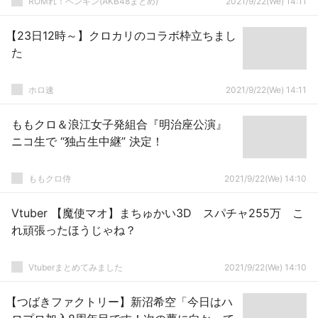
ROMれ！ペンギン(AKB48まとめ)
2021/9/22(We) 14:11
【23日12時～】クロカリのコラボ枠立ちまし
た
ホロ速
2021/9/22(We) 14:11
ももクロ＆浪江女子発組合『明治座公演』
ニコ生で “独占生中継” 決定！
ももクロ侍
2021/9/22(We) 14:10
Vtuber 【魔使マオ】まちゅかい3D スパチャ255万 こ
れ頑張ったほうじゃね？
Vtuberまとめてみました
2021/9/22(We) 14:10
【つばきファクトリー】新沼希空「今日はハ