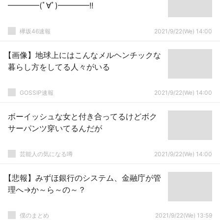
━━━━(ﾟ∀ﾟ)━━━━!!
欅坂46速報
2021/9/22(We) 14:00
【画像】地球上にはこんなメルヘンチックな
暮らし方をしてる人々がいる
GOSSIP速報
2021/9/22(We) 14:00
ボーイッシュな女と付き合ってるけどボク
サーパンツ穿いてるんだが
芸能人の気になる噂
2021/9/22(We) 14:00
【悲報】みずほ銀行のシステム、金融庁が管
理へ→か～ら～の～？
僕のまとめ
2021/9/22(We) 13:59