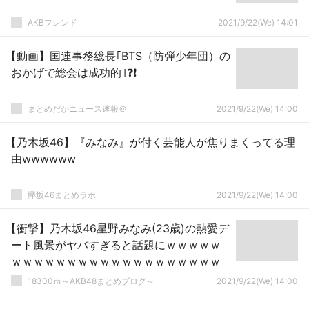
AKBフレンド
2021/9/22(We) 14:01
【動画】国連事務総長｢BTS（防弾少年団）の
おかげで総会は成功的｣❓❗
まとめだかニュース速報＠
2021/9/22(We) 14:00
【乃木坂46】『みなみ』が付く芸能人が焦りまくってる理
由wwwwww
欅坂46まとめラボ
2021/9/22(We) 14:00
【衝撃】乃木坂46星野みなみ(23歳)の熱愛デ
ート風景がヤバすぎると話題にｗｗｗｗｗ
ｗｗｗｗｗｗｗｗｗｗｗｗｗｗｗｗｗｗｗ
18300ｍ～AKB48まとめブログ～
2021/9/22(We) 14:00