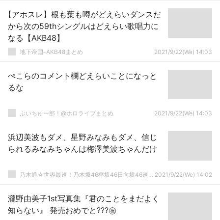
【アホスレ】根も葉も噂がどえらいダンスだ
から次の59thシングルはどえらい歌唱力に
なる【AKB48】
地下帝国-AKB48まとめ
2021/9/22(We) 14:03
ぺこらのコメント欄どえらいことになっと
るな
ぶいちゅー部！@ホロライブまとめ
2021/9/22(We) 14:03
浜辺美波もダメ、星野みなみもダメ、信じ
られるみなみちゃんは梅澤美波ちゃんだけ
乃木通☆世界最速！乃木坂46欅坂46日向坂46速報まとめ
2021/9/22(We) 14:02
瀧野由美子1st写真集『君のことをまだよく
知らない』 発売おめでと???㊗