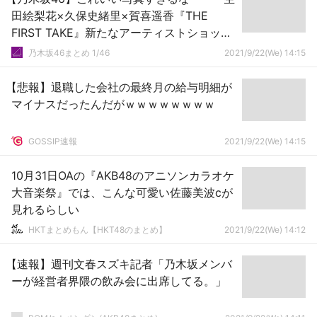
田絵梨花×久保史緒里×賀喜遥香『THE
FIRST TAKE』新たなアーティストショット
が公開に！！！！！！
乃木坂46まとめ 1/46
2021/9/22(We) 14:15
【悲報】退職した会社の最終月の給与明細が
マイナスだったんだがｗｗｗｗｗｗｗｗ
GOSSIP速報
2021/9/22(We) 14:15
10月31日OAの『AKB48のアニソンカラオケ
大音楽祭』では、こんな可愛い佐藤美波cが
見れるらしい
HKTまとめもん【HKT48のまとめ】
2021/9/22(We) 14:12
【速報】週刊文春スズキ記者「乃木坂メンバ
ーが経営者界隈の飲み会に出席してる。」