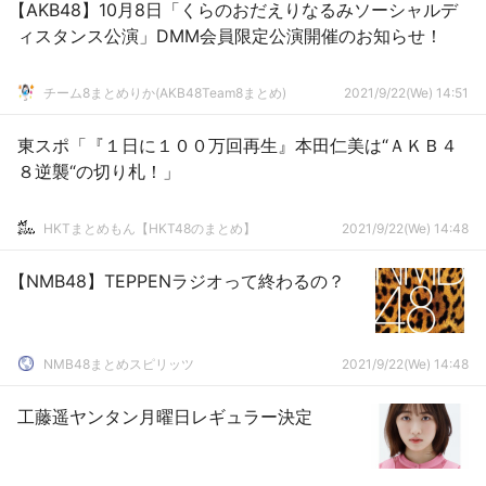
【AKB48】10月8日「くらのおだえりなるみソーシャルデ
ィスタンス公演」DMM会員限定公演開催のお知らせ！
チーム8まとめりか(AKB48Team8まとめ)
2021/9/22(We) 14:51
東スポ「『１日に１００万回再生』本田仁美は“ＡＫＢ４
８逆襲“の切り札！」
HKTまとめもん【HKT48のまとめ】
2021/9/22(We) 14:48
【NMB48】TEPPENラジオって終わるの？
NMB48まとめスピリッツ
2021/9/22(We) 14:48
工藤遥ヤンタン月曜日レギュラー決定