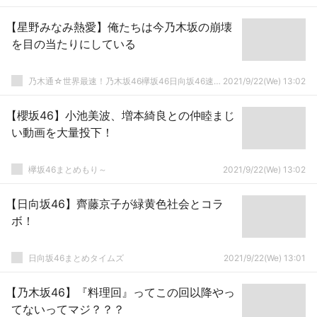
【星野みなみ熱愛】俺たちは今乃木坂の崩壊
を目の当たりにしている
乃木通☆世界最速！乃木坂46欅坂46日向坂46速報まとめ
2021/9/22(We) 13:02
【櫻坂46】小池美波、増本綺良との仲睦まじ
い動画を大量投下！
欅坂46まとめもり～
2021/9/22(We) 13:02
【日向坂46】齊藤京子が緑黄色社会とコラ
ボ！
日向坂46まとめタイムズ
2021/9/22(We) 13:01
【乃木坂46】『料理回』ってこの回以降やっ
てないってマジ？？？