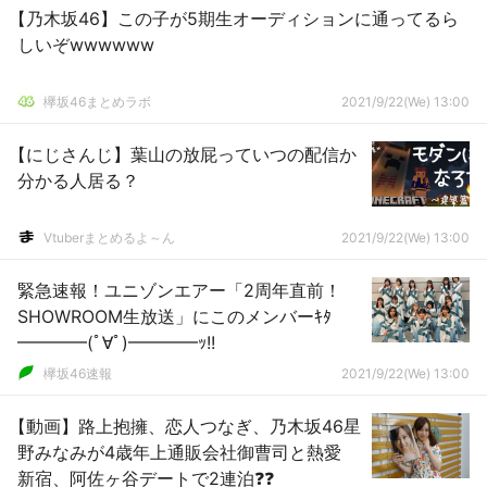
【乃木坂46】この子が5期生オーディションに通ってるら
しいぞwwwwww
欅坂46まとめラボ
2021/9/22(We) 13:00
【にじさんじ】葉山の放屁っていつの配信か
分かる人居る？
Vtuberまとめるよ～ん
2021/9/22(We) 13:00
緊急速報！ユニゾンエアー「2周年直前！
SHOWROOM生放送」にこのメンバーｷﾀ
━━━━(ﾟ∀ﾟ)━━━━ｯ!!
欅坂46速報
2021/9/22(We) 13:00
【動画】路上抱擁、恋人つなぎ、乃木坂46星
野みなみが4歳年上通販会社御曹司と熱愛
新宿、阿佐ヶ谷デートで2連泊❓❓