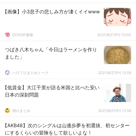
【画像】小3息子の悲しみ方が凄くイイwww
GOSSIP速報
2021/8/27(Fr) 13:00
つばき八木ちゃん「今日はラーメンを作り
ました」
ハロプロまとめトーク
2021/8/27(Fr) 12:59
【低賃金】大江千里が語る米国と比べた安い
日本の深刻問題
僕のまとめ
2021/8/27(Fr) 12:59
【AKB48】次のシングルは山邊歩夢を初選抜、初センター
にするくらいの冒険をして欲しいよな！