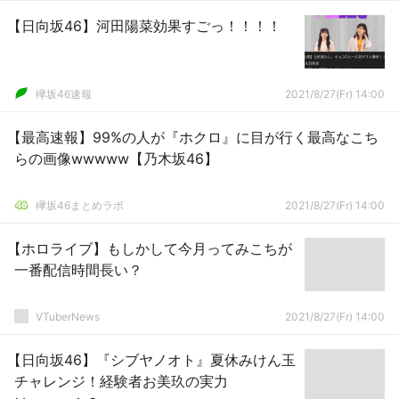
【日向坂46】河田陽菜効果すごっ！！！！
欅坂46速報
2021/8/27(Fr) 14:00
【最高速報】99%の人が『ホクロ』に目が行く最高なこち
らの画像wwwww【乃木坂46】
欅坂46まとめラボ
2021/8/27(Fr) 14:00
【ホロライブ】もしかして今月ってみこちが
一番配信時間長い？
VTuberNews
2021/8/27(Fr) 14:00
【日向坂46】『シブヤノオト』夏休みけん玉
チャレンジ！経験者お美玖の実力