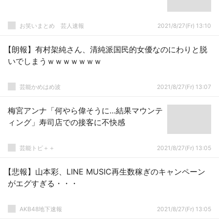
お笑いまとめ 芸人速報
2021/8/27(Fr) 13:10
【朗報】有村架純さん、清純派国民的女優なのにわりと脱
いでしまうｗｗｗｗｗｗｗ
芸能かめはめ波
2021/8/27(Fr) 13:07
梅宮アンナ「何やら偉そうに…結果マウンテ
ィング」寿司店での接客に不快感
芸能トピ＋＋
2021/8/27(Fr) 13:05
【悲報】山本彩、LINE MUSIC再生数稼ぎのキャンペーン
がエグすぎる・・・
AKB48地下速報
2021/8/27(Fr) 13:05