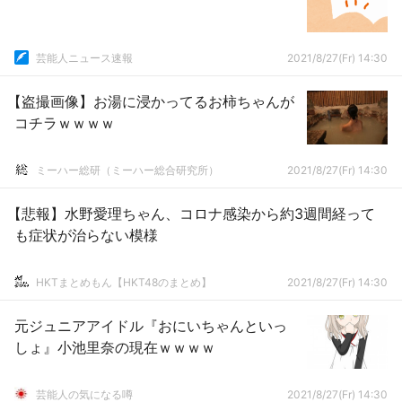
芸能人ニュース速報
2021/8/27(Fr) 14:30
【盗撮画像】お湯に浸かってるお柿ちゃんが
コチラｗｗｗｗ
ミーハー総研（ミーハー総合研究所）
2021/8/27(Fr) 14:30
【悲報】水野愛理ちゃん、コロナ感染から約3週間経って
も症状が治らない模様
HKTまとめもん【HKT48のまとめ】
2021/8/27(Fr) 14:30
元ジュニアアイドル『おにいちゃんといっ
しょ』小池里奈の現在ｗｗｗｗ
芸能人の気になる噂
2021/8/27(Fr) 14:30