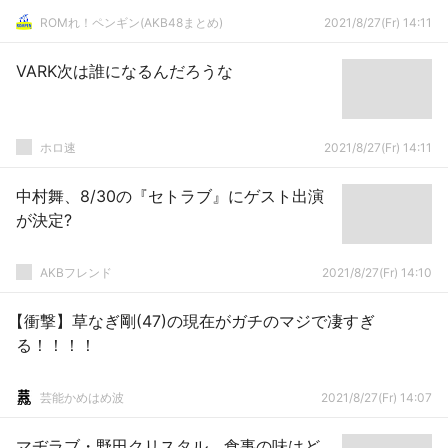
ROMれ！ペンギン(AKB48まとめ)
2021/8/27(Fr) 14:11
VARK次は誰になるんだろうな
ホロ速
2021/8/27(Fr) 14:11
中村舞、8/30の『セトラブ』にゲスト出演
が決定?
AKBフレンド
2021/8/27(Fr) 14:10
【衝撃】草なぎ剛(47)の現在がガチのマジで凄すぎ
る！！！！
芸能かめはめ波
2021/8/27(Fr) 14:07
マヂラブ・野田クリスタル、食事の味はど