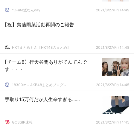
℃-ute派なんday
2021/8/27(Fr) 14:49
【祝】齋藤陽菜活動再開のご報告
HKTまとめもん【HKT48のまとめ】
2021/8/27(Fr) 14:48
【チーム8】行天谷間ありがてんてんで
す・・・
18300ｍ～AKB48まとめブログ～
2021/8/27(Fr) 14:45
手取り15万何だが人生辛すぎる……
GOSSIP速報
2021/8/27(Fr) 14:45