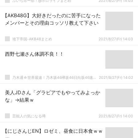
ぶいちゅー部！@ホロライブまとめ
2021/8/27(Fr) 14:03
【AKB48G】大好きだったのに苦手になった
メンバーとその理由コッソリ教えて下さい
地下帝国-AKB48まとめ
2021/8/27(Fr) 14:03
西野七瀬さん体調不良！！
乃木通☆世界最速！乃木坂46欅坂46日向坂46速報まとめ
2021/8/27(Fr) 14:02
美人JDさん「グラビアでもやってみよっか
な」→結果ｗ
芸能人の気になる噂
2021/8/27(Fr) 14:00
【にじさんじEN】ロゼミ、昼食に日本食ｗｗ