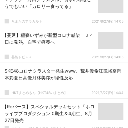
うでもいい「カロリー食ってる」
ちまたのアラカルト
2021/8/27(Fr) 14:05
【蔓延】稲森いずみが新型コロナ感染 ２４
日に発熱、自宅で療養へ
芸能トピ＋＋
2021/8/27(Fr) 14:05
SKE48コロナクラスター発生www、荒井優希江籠裕奈岡
本彩夏日高優月林美澪が陽性反応
HKTまとめもん【HKT48のまとめ】
2021/8/27(Fr) 14:04
【Reバース】スペシャルデッキセット「ホロ
ライブプロダクション 0期生＆4期生」8月
27日発売