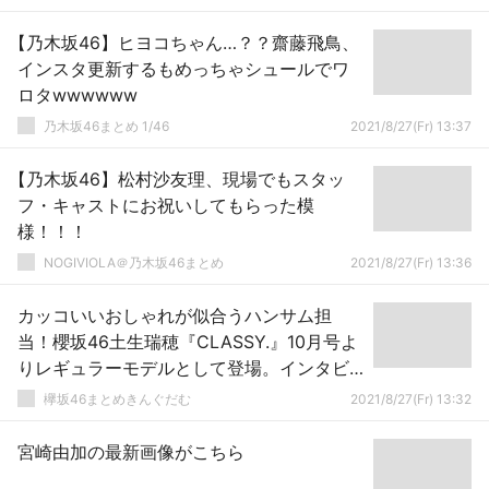
【乃木坂46】ヒヨコちゃん…？？齋藤飛鳥、
インスタ更新するもめっちゃシュールでワ
ロタwwwwww
乃木坂46まとめ 1/46
2021/8/27(Fr) 13:37
【乃木坂46】松村沙友理、現場でもスタッ
フ・キャストにお祝いしてもらった模
様！！！
NOGIVIOLA＠乃木坂46まとめ
2021/8/27(Fr) 13:36
カッコいいおしゃれが似合うハンサム担
当！櫻坂46土生瑞穂『CLASSY.』10月号よ
りレギュラーモデルとして登場。インタビ
ュー配信中
欅坂46まとめきんぐだむ
2021/8/27(Fr) 13:32
宮崎由加の最新画像がこちら