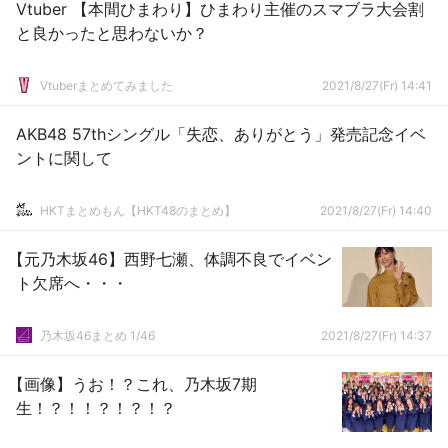
Vtuber 【本間ひまわり】ひまわり主催のスマブラ大会割
と良かったと思わないか？
Vtuberまとめてみました
2021/8/27(Fr) 14:41
AKB48 57thシングル「失恋、ありがとう」発売記念イベ
ントに関して
HKTまとめもん【HKT48のまとめ】
2021/8/27(Fr) 14:40
【元乃木坂46】西野七瀬、体調不良でイベン
ト欠席へ・・・
乃木坂46まとめ 1/46
2021/8/27(Fr) 14:37
【画像】うお！？これ、乃木坂7期
生！？！！？！？！？