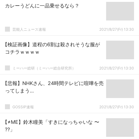
カレーうどんに一品乗せるなら？
芸能人ニュース速報
2021/8/27(Fr) 13:30
【検証画像】道程の6割は殺されそうな服が
コチラｗｗｗｗ
ミーハー総研（ミーハー総合研究所）
2021/8/27(Fr) 13:30
【悲報】NHKさん、24時間テレビに喧嘩を売
ってしまう…
GOSSIP速報
2021/8/27(Fr) 13:30
【≠ME】鈴木瞳美「すきになっちゃいな 〜
??」