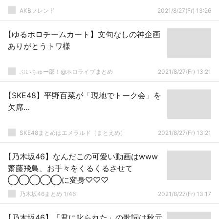
AKBフレンド
2021/8/27(Fr) 13:26
【ゆるホロチームカート】文句なしの神企画
ありがとうトワ様
ぶいちゅー部！@ホロライブまとめ
2021/8/27(Fr) 13:21
【SKE48】平野百菜が「現地でトーク会」を
欠席…
SKE48まとめはエメラルド（まとえめ）
2021/8/27(Fr) 13:21
【乃木坂46】なんだこの可愛い動画はwww
齋藤飛鳥、お手々をくるくるさせて
◯◯◯◯◯に変身♡♡♡
乃木坂46まとめ 1/46
2021/8/27(Fr) 13:17
【乃木坂46】「君に叱られた」の歌詞は秋元