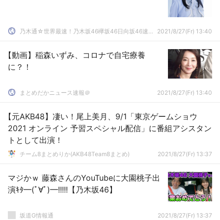
乃木通☆世界最速！乃木坂46欅坂46日向坂46速報まとめ
2021/8/27(Fr) 13:40
【動画】稲森いずみ、コロナで自宅療養
に？！
まとめだかニュース速報＠
2021/8/27(Fr) 13:40
【元AKB48】凄い！尾上美月、9/1「東京ゲームショウ
2021 オンライン 予習スペシャル配信」に番組アシスタン
トとして出演！
チーム8まとめりか(AKB48Team8まとめ)
2021/8/27(Fr) 13:37
マジかｗ 藤森さんのYouTubeに大園桃子出
演ｷﾀ━(ﾟ∀ﾟ)━!!!!!【乃木坂46】
坂道G情報通
2021/8/27(Fr) 13:37