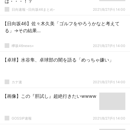
は・・・！？
日向速報 -日向坂46まとめ-
2021/8/27(Fr) 14:00
【日向坂46】佐々木久美「ゴルフをやろうかなと考えて
る」→その結果…
欅坂46news+
2021/8/27(Fr) 14:00
【卓球】水谷隼、卓球部の闇を語る「めっちゃ嫌い」
カナ速
2021/8/27(Fr) 14:00
【画像】この『肝試し』超絶行きたいwwww
GOSSIP速報
2021/8/27(Fr) 14:00