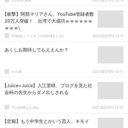
GOSSIP速報
2021/8/27(Fr) 13:15
【衝撃】阿部マリアさん、YouTube登録者数
20万人突破！ 台湾で大成功ｗｗｗｗｗｗ
ｗｗｗ\
ROMれ！ペンギン(AKB48まとめ)
2021/8/27(Fr) 13:11
あくしお期待してもええんか？
ホロ速
2021/8/27(Fr) 13:11
【Juice=Juice】入江里咲、ブログを見た社
会科の先生からダメ出しされる
℃-ute派なんday
2021/8/27(Fr) 13:10
【悲報】もう中学生とかいう芸人、キモイ