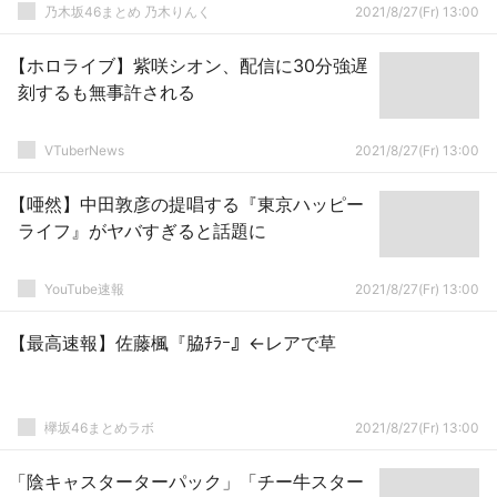
乃木坂46まとめ 乃木りんく
2021/8/27(Fr) 13:00
【ホロライブ】紫咲シオン、配信に30分強遅
刻するも無事許される
VTuberNews
2021/8/27(Fr) 13:00
【唖然】中田敦彦の提唱する『東京ハッピー
ライフ』がヤバすぎると話題に
YouTube速報
2021/8/27(Fr) 13:00
【最高速報】佐藤楓『脇ﾁﾗｰ』←レアで草
欅坂46まとめラボ
2021/8/27(Fr) 13:00
「陰キャスターターパック」「チー牛スター