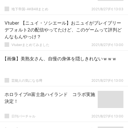
地下帝国-AKB48まとめ
2021/8/27(Fr) 13:03
Vtuber 【ニュイ・ソシエール】おニュイがブレイブリー
デフォルト2の配信やってたけど、このゲームって評判ど
んなもんやっけ？
Vtuberまとめてみました
2021/8/27(Fr) 13:00
【画像】美熟女さん、自慢の身体を隠しきれないｗｗｗ
芸能人の気になる噂
2021/8/27(Fr) 13:00
ホロライブin富士急ハイランド コラボ実施
決定！
日刊バーチャル
2021/8/27(Fr) 13:00