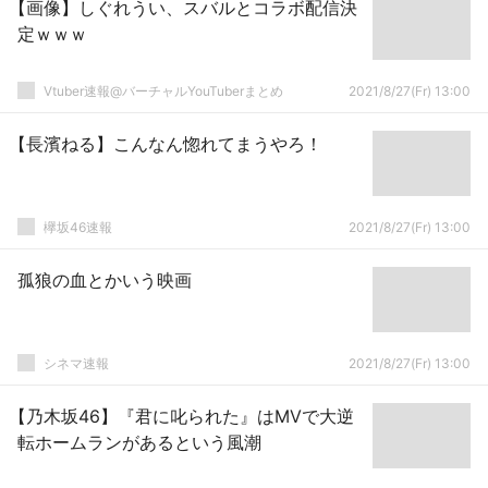
【画像】しぐれうい、スバルとコラボ配信決
定ｗｗｗ
Vtuber速報@バーチャルYouTuberまとめ
2021/8/27(Fr) 13:00
【長濱ねる】こんなん惚れてまうやろ！
欅坂46速報
2021/8/27(Fr) 13:00
孤狼の血とかいう映画
シネマ速報
2021/8/27(Fr) 13:00
【乃木坂46】『君に叱られた』はMVで大逆
転ホームランがあるという風潮