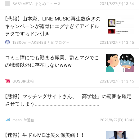
BABYMETALまとめニュース
2021/8/27(Fr) 13:54
【悲報】山本彩、LINE MUSIC再生数稼ぎの
キャンペーンが露骨にエグすぎてアイドル
ヲタですらドン引き
18300ｍ～AKB48まとめブログ～
2021/8/27(Fr) 13:45
コミュ障にでも勤まる職業、割とマジでこ
の職業以外に存在しないwww
GOSSIP速報
2021/8/27(Fr) 13:45
【悲報】マッチングサイトさん、「高学歴」の範囲を確定
させてしまう…………………………………………
mashlife通信
2021/8/27(Fr) 13:41
【速報】生ドルMCは矢久保美緒！！