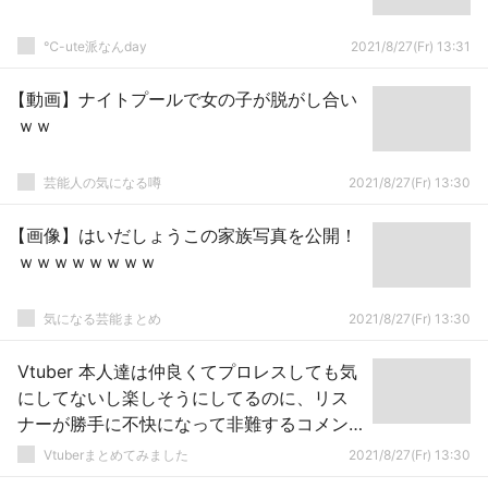
℃-ute派なんday
2021/8/27(Fr) 13:31
【動画】ナイトプールで女の子が脱がし合い
ｗｗ
芸能人の気になる噂
2021/8/27(Fr) 13:30
【画像】はいだしょうこの家族写真を公開！
ｗｗｗｗｗｗｗｗ
気になる芸能まとめ
2021/8/27(Fr) 13:30
Vtuber 本人達は仲良くてプロレスしても気
にしてないし楽しそうにしてるのに、リス
ナーが勝手に不快になって非難するコメン
トするやつがいるのなんとかならんか？
Vtuberまとめてみました
2021/8/27(Fr) 13:30