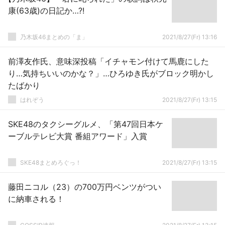
康(63歳)の日記か…?!
乃木坂46まとめの「ま」
2021/8/27(Fr) 13:16
前澤友作氏、意味深投稿「イチャモン付けて馬鹿にした
り…気持ちいいのかな？」…ひろゆき氏がブロック明かし
たばかり
はれぞう
2021/8/27(Fr) 13:15
SKE48のタクシーグルメ、「第47回日本ケ
ーブルテレビ大賞 番組アワード」入賞
SKE48まとめろぐっ！
2021/8/27(Fr) 13:15
藤田ニコル（23）の700万円ベンツがつい
に納車される！