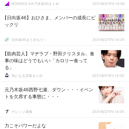
NOGIVIOLA＠乃木坂46まとめ
2021/8/27(Fr) 14:36
【日向坂46】おひさま、メンバーの成長にビ
ックリ
日向坂46まとめもり～
2021/8/27(Fr) 14:35
【筋肉芸人】マヂラブ・野田クリスタル、食
事の味はどうでもいい「カロリー食って
る」
気になる芸能まとめ
2021/8/27(Fr) 14:30
元乃木坂46西野七瀬、ダウン・・・イベン
トを欠席する事態に・・・
ナレッジ速報
2021/8/27(Fr) 14:30
力こそパワーだよな