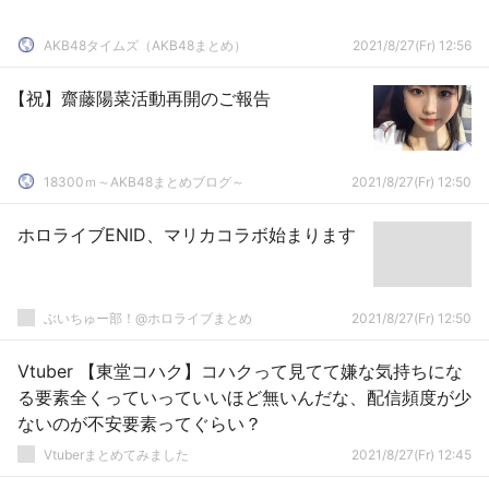
AKB48タイムズ（AKB48まとめ）
2021/8/27(Fr) 12:56
【祝】齋藤陽菜活動再開のご報告
18300ｍ～AKB48まとめブログ～
2021/8/27(Fr) 12:50
ホロライブENID、マリカコラボ始まります
ぶいちゅー部！@ホロライブまとめ
2021/8/27(Fr) 12:50
Vtuber 【東堂コハク】コハクって見てて嫌な気持ちにな
る要素全くっていっていいほど無いんだな、配信頻度が少
ないのが不安要素ってぐらい？
Vtuberまとめてみました
2021/8/27(Fr) 12:45