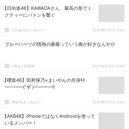
【日向坂46】KAWADAさん、最高の形でミ
クティーにバトンを繋ぐ
日向坂46まとめもり～
2021/8/27(Fr) 13:05
ブルーハーツの情熱の薔薇っていう曲が好きなんやが
V系まとめ速報
2021/8/27(Fr) 13:05
【櫻坂46】田村保乃×まいやんの共演ｷﾀ
━━━━(ﾟ∀ﾟ)━━━━!!
欅坂46まとめもり～
2021/8/27(Fr) 13:05
【AKB48】iPhoneではなくAndroidを使って
いるメンバー！