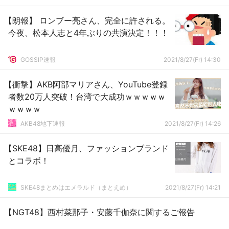
【朗報】 ロンブー亮さん、完全に許される。
今夜、松本人志と4年ぶりの共演決定！！！
GOSSIP速報
2021/8/27(Fr) 14:30
【衝撃】AKB阿部マリアさん、YouTube登録
者数20万人突破！台湾で大成功ｗｗｗｗｗ
ｗｗｗｗ
AKB48地下速報
2021/8/27(Fr) 14:26
【SKE48】日高優月、ファッションブランド
とコラボ！
SKE48まとめはエメラルド（まとえめ）
2021/8/27(Fr) 14:21
【NGT48】西村菜那子・安藤千伽奈に関するご報告