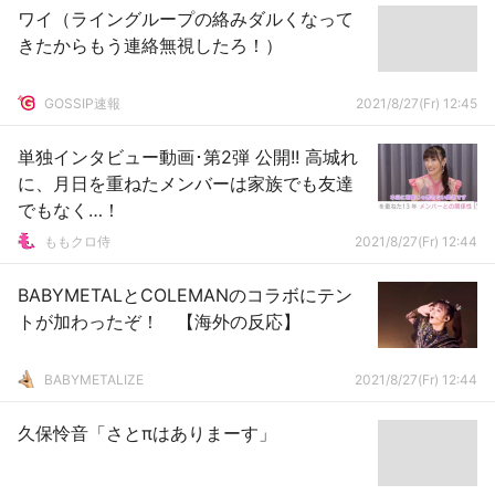
ワイ（ライングループの絡みダルくなって
きたからもう連絡無視したろ！）
GOSSIP速報
2021/8/27(Fr) 12:45
単独インタビュー動画･第2弾 公開!! 高城れ
に、月日を重ねたメンバーは家族でも友達
でもなく…！
ももクロ侍
2021/8/27(Fr) 12:44
BABYMETALとCOLEMANのコラボにテン
トが加わったぞ！ 【海外の反応】
BABYMETALIZE
2021/8/27(Fr) 12:44
久保怜音「さとπはありまーす」