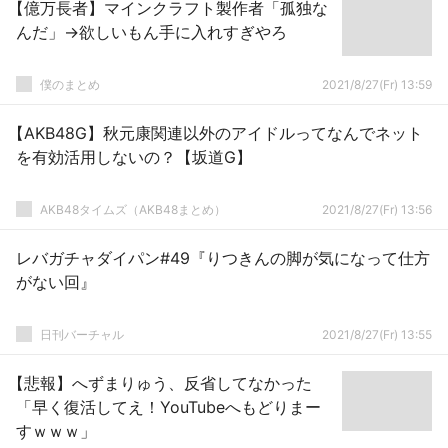
【億万長者】マインクラフト製作者「孤独な
んだ」→欲しいもん手に入れすぎやろ
僕のまとめ
2021/8/27(Fr) 13:59
【AKB48G】秋元康関連以外のアイドルってなんでネット
を有効活用しないの？【坂道G】
AKB48タイムズ（AKB48まとめ）
2021/8/27(Fr) 13:56
レバガチャダイパン#49『りつきんの脚が気になって仕方
がない回』
日刊バーチャル
2021/8/27(Fr) 13:55
【悲報】へずまりゅう、反省してなかった
「早く復活してえ！YouTubeへもどりまー
すｗｗｗ」