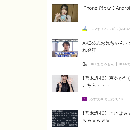
iPhoneではなくAn
ROMれ！ペンギン(AKB4
AKB公式お兄ちゃん
れ発狂
HKTまとめもん【HKT4
【乃木坂46】爽やかだ
こちら・・・
乃木坂46まとめ 1/46
【乃木坂46】これは
ｗｗｗｗｗｗ