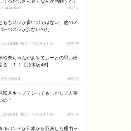
してるおじさん見てなんか感動する』
VTuberNews
1時間前
とももスレが多いのではない、他のメ
バーのスレが少ないのだ
乃木坂LIFE -坂道・48高速まとめ-
1時間前
津玲奈ちゃんがあやてぃーとの思い出
語る！！！【乃木坂46】
坂道G情報通
1時間前
原咲月キャプテンってもしかして人望
いの？
乃木坂LIFE -坂道・48高速まとめ-
2時間前
タルバンドが日本から死滅した理由っ