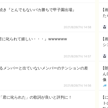
続き『とんでもないバカ勝ちで甲子園出場』
【
た
2021/8/26(Th) 14:58
君に叱られて嬉しい・・・』wwwwww
【画
シ
2021/8/26(Th) 14:57
いるメンバーと出ていないメンバーのテンションの差
【
ん
像
2021/8/26(Th) 14:56
th「君に叱られた」の歌詞が良いと評判に！
【
ト