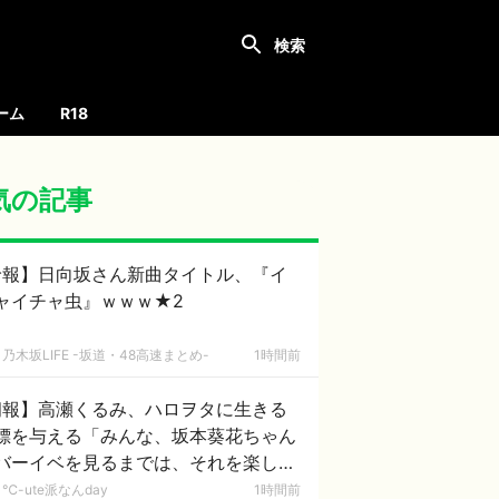
ーム
R18
気の記事
珍報】日向坂さん新曲タイトル、『イ
ャイチャ虫』ｗｗｗ★2
乃木坂LIFE -坂道・48高速まとめ-
1時間前
朗報】高瀬くるみ、ハロヲタに生きる
標を与える「みんな、坂本葵花ちゃん
バーイベを見るまでは、それを楽しみ
頑張って生きようね」
℃-ute派なんday
1時間前