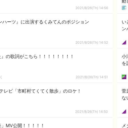
動
2021/8/26(Th) 14:56
ンハーツ』に出演するくみてんのポジション
い
ン
2021/8/26(Th) 14:52
た』の歌詞がこちら！！！！！！！！
小
を
く
2021/8/26(Th) 14:51
葉テレビ「市町村てくてく散歩」のロケ！
菅
な
2021/8/26(Th) 14:50
祝祭」MV公開！！！！！
メ