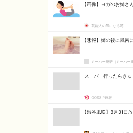
【画像】ヨガのお姉さ
芸能人の気になる噂
【悲報】姉の後に風呂
ミーハー総研（ミーハー
スーパー行ったらきゅ
GOSSIP速報
【渋谷凪咲】8月31日