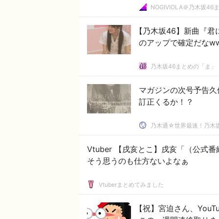
NOGIVIOLA＠乃木坂46
【乃木坂46】新曲『君
のアップで確定だなw
乃木坂46まとめの「ま」
マガジンの次号予告久
訂正くるか！？
乃木通☆世界最速！乃木坂
Vtuber 【戌亥とこ】戌亥「（公
そう思うのも仕方ないよなぁ
Vtuberまとめてみました
【祝】宮迫さん、YouT