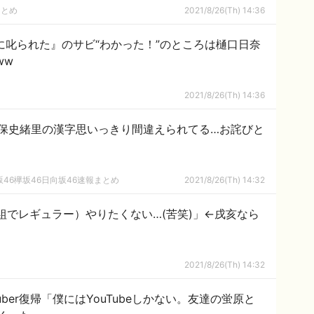
まとめ
2021/8/26(Th) 14:36
に叱られた』のサビ“わかった！”のところは樋口日奈
ww
2021/8/26(Th) 14:36
保史緒里の漢字思いっきり間違えられてる…お詫びと
46欅坂46日向坂46速報まとめ
2021/8/26(Th) 14:32
式番組でレギュラー）やりたくない…(苦笑)」←戌亥なら
2021/8/26(Th) 14:32
uber復帰「僕にはYouTubeしかない。友達の蛍原と