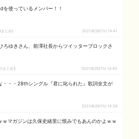
droidを使っているメンバー！！
8まとめ)
2021/8/26(Th) 14:41
・ひろゆきさん、前澤社長からツイッターブロックさ
8のまとめ】
2021/8/26(Th) 14:40
な・・・28thシングル『君に叱られた』歌詞全文が
2021/8/26(Th) 14:39
ｗｗｗマガジンは久保史緒里に恨みでもあんのかよｗｗ