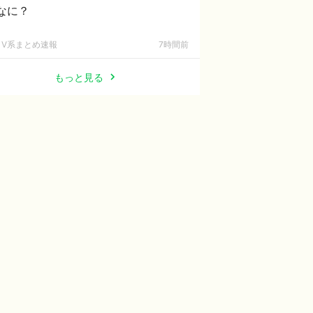
なに？
V系まとめ速報
7時間前
もっと見る