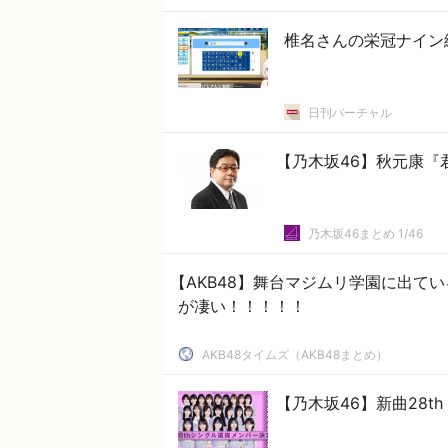
椎名さんの栄冠ナイン
日刊バーチャル
【乃木坂46】秋元康『
乃木坂46まとめ 1/46
【AKB48】舞台マジムリ学園に出て
が凄い！！！！！
AKB48タイムズ（AKB48まとめ）
【乃木坂46】新曲28