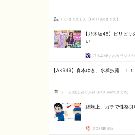
HKTまとめもん【HKT48のまとめ】
【乃木坂46】ビリビリの
い
乃木坂46まとめ ラジオ
【AKB48】春本ゆき、水着披露！！！
チーム8まとめりか(AKB48Team8まとめ)
経験上、ガチで性格良
GOSSIP速報