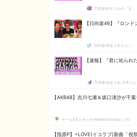
乃木坂46まとめの「ま」
【日向坂46】『ロンド
日向坂46まとめもり～
【速報】『君に叱られ
乃木坂46まとめ 乃木りん
【AKB48】吉川七瀬＆坂口渚沙が千
チーム8まとめりか(AKB48Team8まとめ)
【指原P】=LOVE(イコラブ)新曲「