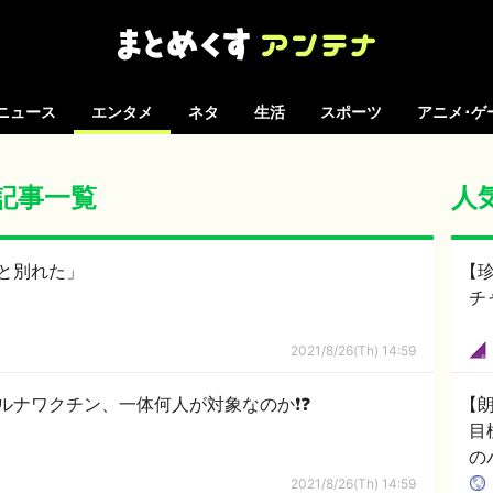
ニュース
エンタメ
ネタ
生活
スポーツ
アニメ･ゲ
の記事一覧
人
と別れた」
【
チ
2021/8/26(Th) 14:59
ルナワクチン、一体何人が対象なのか❗❓
【
目
の
に
2021/8/26(Th) 14:59