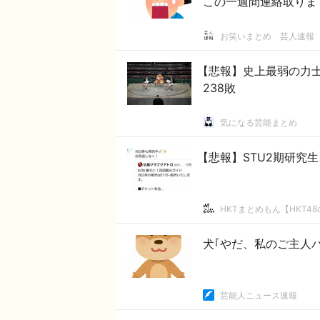
この一週間連絡取りま
お笑いまとめ 芸人速報
【悲報】史上最弱の力
238敗
気になる芸能まとめ
【悲報】STU2期研究
HKTまとめもん【HKT4
犬｢やだ、私のご主人バ
芸能人ニュース速報