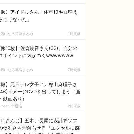
画像】アイドルさん「体重10キロ増え
らこうなった」
気になる芸能まとめ
1時間前
像10枚】佐倉綾音さん(32)、自分の
コポイントに気がつくwwwwwww
気になる芸能まとめ
7時間前
朗報】元日テレ女子アナ脊山麻理子さ
(46)イメージDVDを出してしまう（画
・動画あり）
mashlife通信
2時間前
にじさんじ】五木、長尾に表計算ソフ
の便利さを理解らせる『エクセルに感