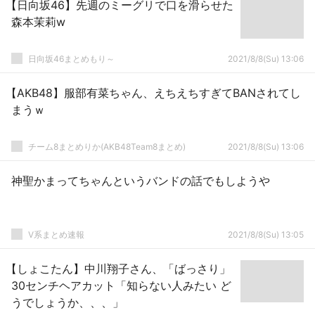
【日向坂46】先週のミーグリで口を滑らせた
森本茉莉w
日向坂46まとめもり～
2021/8/8(Su) 13:06
【AKB48】服部有菜ちゃん、えちえちすぎてBANされてし
まうｗ
チーム8まとめりか(AKB48Team8まとめ)
2021/8/8(Su) 13:06
神聖かまってちゃんというバンドの話でもしようや
V系まとめ速報
2021/8/8(Su) 13:05
【しょこたん】中川翔子さん、「ばっさり」
30センチヘアカット「知らない人みたい ど
うでしょうか、、、」