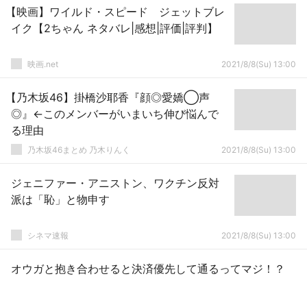
【映画】ワイルド・スピード ジェットブレ
イク【2ちゃん ネタバレ|感想|評価|評判】
映画.net
2021/8/8(Su) 13:00
【乃木坂46】掛橋沙耶香『顔◎愛嬌◯声
◎』←このメンバーがいまいち伸び悩んで
る理由
乃木坂46まとめ 乃木りんく
2021/8/8(Su) 13:00
ジェニファー・アニストン、ワクチン反対
派は「恥」と物申す
シネマ速報
2021/8/8(Su) 13:00
オウガと抱き合わせると決済優先して通るってマジ！？