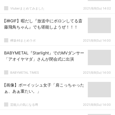
Vtuberまとめてみました
2021/8/8(Su) 14:02
【神GIF】暇だし『放送中にボロンしてる斎
藤飛鳥ちゃん』でも堪能しようぜ！！！
欅坂46まとめラボ
2021/8/8(Su) 14:00
BABYMETAL『Starlight』でのMVダンサー
「アオイヤマダ」さんが閉会式に出演
BABYMETAL TIMES
2021/8/8(Su) 14:00
【画像】ボーイッシュ女子「肩こっちゃった
ぁ、あぁ重たい。」
芸能人の気になる噂
2021/8/8(Su) 14:00