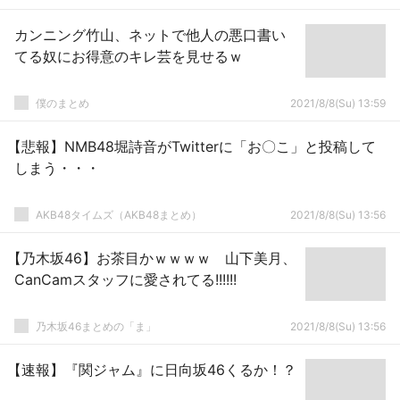
カンニング竹山、ネットで他人の悪口書い
てる奴にお得意のキレ芸を見せるｗ
僕のまとめ
2021/8/8(Su) 13:59
【悲報】NMB48堀詩音がTwitterに「お〇こ」と投稿して
しまう・・・
AKB48タイムズ（AKB48まとめ）
2021/8/8(Su) 13:56
【乃木坂46】お茶目かｗｗｗｗ 山下美月、
CanCamスタッフに愛されてる!!!!!!
乃木坂46まとめの「ま」
2021/8/8(Su) 13:56
【速報】『関ジャム』に日向坂46くるか！？