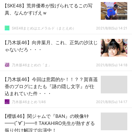
【SKE48】荒井優希が投げられてるこの写
真、なんかすげえｗ
SKE48まとめはエメラルド（まとえめ）
2021/8/8(Su) 14:21
【乃木坂46】向井葉月、これ、正気の沙汰じ
ゃないだろ・・・
乃木坂46まとめの「ま」
2021/8/8(Su) 14:18
【乃木坂46】今回は意図的か！！？？賀喜遥
香のブログにまたも『謎の隠し文字』が仕
込まれていた件・・・
乃木坂46まとめ 1/46
2021/8/8(Su) 14:17
【櫻坂46】関ジャムで『BAN』の映像ｷﾀ
━━(ﾟ∀ﾟ)━━!! TAKAHIRO先生が熱すぎる
振り付け解説で出演中！