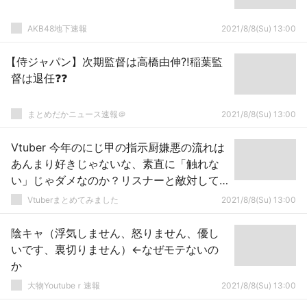
AKB48地下速報
2021/8/8(Su) 13:00
【侍ジャパン】次期監督は高橋由伸⁈稲葉監
督は退任❓❓
まとめだかニュース速報＠
2021/8/8(Su) 13:00
Vtuber 今年のにじ甲の指示厨嫌悪の流れは
あんまり好きじゃないな、素直に「触れな
い」じゃダメなのか？リスナーと敵対して
るみたいじゃん
Vtuberまとめてみました
2021/8/8(Su) 13:00
陰キャ（浮気しません、怒りません、優し
いです、裏切りません）←なぜモテないの
か
大物Youtubeｒ速報
2021/8/8(Su) 13:00