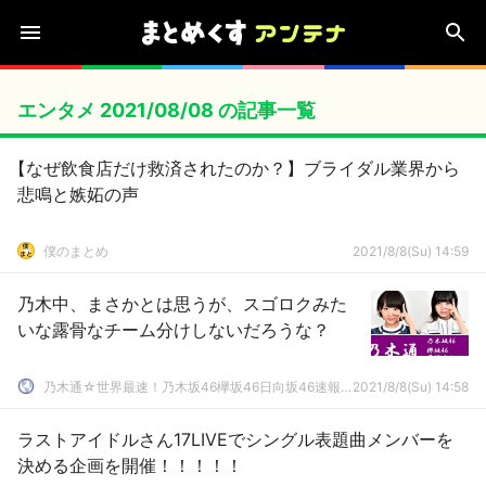
エンタメ 2021/08/08 の記事一覧
【なぜ飲食店だけ救済されたのか？】ブライダル業界から
悲鳴と嫉妬の声
僕のまとめ
2021/8/8(Su) 14:59
乃木中、まさかとは思うが、スゴロクみた
いな露骨なチーム分けしないだろうな？
乃木通☆世界最速！乃木坂46欅坂46日向坂46速報まとめ
2021/8/8(Su) 14:58
ラストアイドルさん17LIVEでシングル表題曲メンバーを
決める企画を開催！！！！！