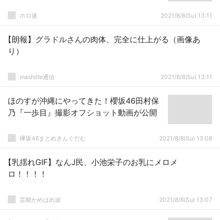
ホロ速
2021/8/8(Su) 13:11
【朗報】グラドルさんの肉体、完全に仕上がる（画像あ
り）
mashlife通信
2021/8/8(Su) 13:11
ほのすが沖縄にやってきた！櫻坂46田村保
乃『一歩目』撮影オフショット動画が公開
欅坂46まとめきんぐだむ
2021/8/8(Su) 13:08
【乳揺れGIF】なんJ民、小池栄子のお乳にメロメ
ロ！！！！
芸能かめはめ波
2021/8/8(Su) 13:07