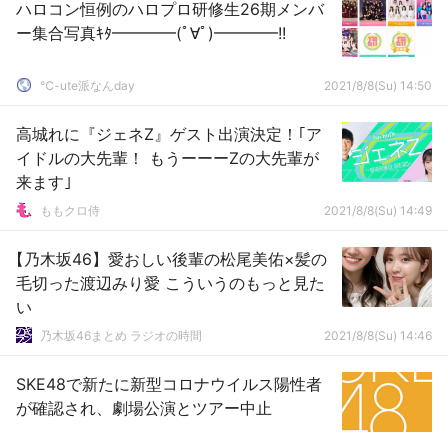
ハロコン恒例のハロプロ研修生26期メンバ
ー集合写真ｷﾀ━━━━(ﾟ∀ﾟ)━━━━!!
℃-ute派なんday
2021/8/8(Su) 14:50
高城れに『ジェネZ』ゲスト出演決定！｢ア
イドルの大先輩！ もうーーーZの大先輩が
来ます｣
ももクロ侍
2021/8/8(Su) 14:49
【乃木坂46】愛おしい後輩の松尾美佑×髪の
毛切った渡辺みり愛 こういうのもっと見た
い
乃木坂46まとめ ラジオの時間
2021/8/8(Su) 14:46
SKE48で新たに新型コロナウイルス陽性者
が確認され、劇場公演とツアー中止