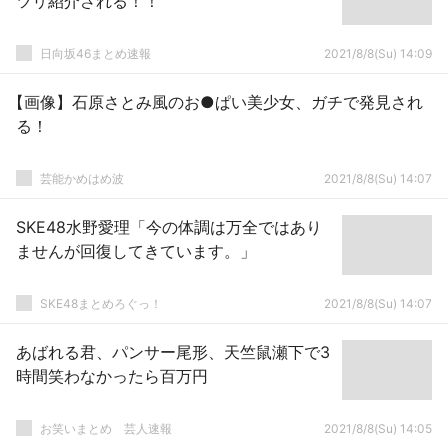
ツリ紹介される！！
日向坂46まとめ速報
2021/8/8(Su) 14:09
【画像】石原さとみ風のお●ぱい美少女、ガチで発見され
る！
芸能かめはめ波
2021/8/8(Su) 14:07
SKE48水野愛理「今の体調は万全ではあり
ませんが回復してきています。」
SKE48まとめろぐっ！
2021/8/8(Su) 14:07
あばれる君、パンサー尾形、天竺鼠瀬下で3
時間笑わなかったら百万円
お笑いまとめ 芸人速報
2021/8/8(Su) 14:05