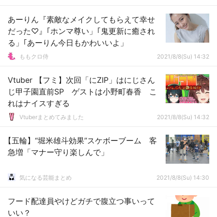
あーりん『素敵なメイクしてもらえて幸せ
だった♡』｢ホンマ尊い」｢鬼更新に癒され
る」｢あーりん今日もかわいいよ」
ももクロ侍
2021/8/8(Su) 14:32
Vtuber 【フミ】次回「にZIP」はにじさん
じ甲子園直前SP ゲストは小野町春香 こ
れはナイスすぎる
Vtuberまとめてみました
2021/8/8(Su) 14:32
【五輪】“堀米雄斗効果”スケボーブーム 客
急増「マナー守り楽しんで」
気になる芸能まとめ
2021/8/8(Su) 14:30
フード配達員やけどガチで腹立つ事いって
いい？