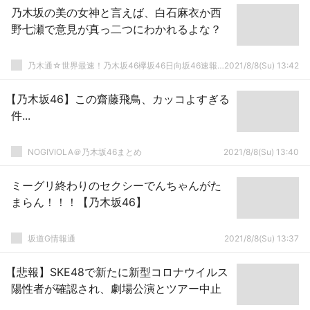
乃木坂の美の女神と言えば、白石麻衣か西
野七瀬で意見が真っ二つにわかれるよな？
乃木通☆世界最速！乃木坂46欅坂46日向坂46速報まとめ
2021/8/8(Su) 13:42
【乃木坂46】この齋藤飛鳥、カッコよすぎる
件...
NOGIVIOLA＠乃木坂46まとめ
2021/8/8(Su) 13:40
ミーグリ終わりのセクシーでんちゃんがた
まらん！！！【乃木坂46】
坂道G情報通
2021/8/8(Su) 13:37
【悲報】SKE48で新たに新型コロナウイルス
陽性者が確認され、劇場公演とツアー中止