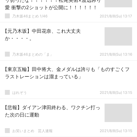
リ切ったな！！！！！！松尾美佑×渡辺みり
愛 衝撃の2ショットが公開に！！！！！！
乃木坂46まとめ 1/46
2021/8/8(Su) 13:17
【元乃木坂】中田花奈、これ大丈夫
か・・・・。
乃木坂46まとめの「ま」
2021/8/8(Su) 13:16
【東京五輪】田中将大、金メダルは誇りも「ものすごくフ
ラストレーションは溜まっている」
はれぞう
2021/8/8(Su) 13:15
【悲報】ダイアン津田終わる、ワクチン打っ
た次の日に運動
お笑いまとめ 芸人速報
2021/8/8(Su) 13:15