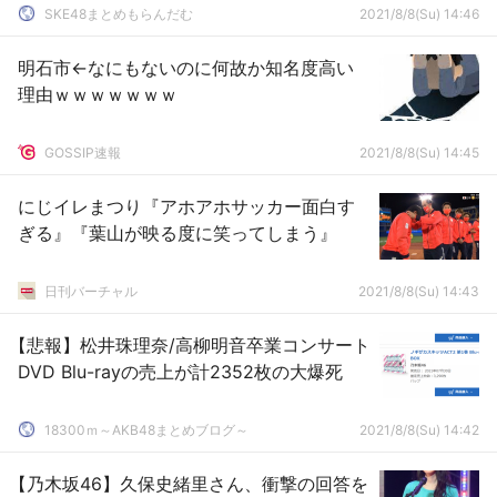
SKE48まとめもらんだむ
2021/8/8(Su) 14:46
明石市←なにもないのに何故か知名度高い
理由ｗｗｗｗｗｗｗ
GOSSIP速報
2021/8/8(Su) 14:45
にじイレまつり『アホアホサッカー面白す
ぎる』『葉山が映る度に笑ってしまう』
日刊バーチャル
2021/8/8(Su) 14:43
【悲報】松井珠理奈/高柳明音卒業コンサート
DVD Blu-rayの売上が計2352枚の大爆死
18300ｍ～AKB48まとめブログ～
2021/8/8(Su) 14:42
【乃木坂46】久保史緒里さん、衝撃の回答を