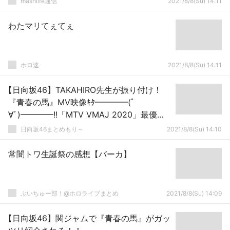
mashlife通信
2021/8/8(Su) 14:11
わたマリてぇてぇ
ホロ速
2021/8/8(Su) 14:11
【日向坂46】TAKAHIRO先生が振り付け！
『青春の馬』MV映像ｷﾀ━━━━(ﾟ
∀ﾟ)━━━━!!「MTV VMAJ 2020」最優秀
振り付け賞を受賞【関ジャム】
日向坂46まとめもり～
2021/8/8(Su) 14:10
常闇トワ生誕祭の感想【バーカ】
ぶいちゅー部！@ホロライブまとめ
2021/8/8(Su) 14:09
【日向坂46】関ジャムで『青春の馬』がガッ