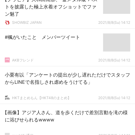
トを披露した極上水着オフショットでファ
ン魅了
SHOWBIZ JAPAN
2021/8/8(Su) 14:12
#楓がいたこと メンバーツイート
AKBフレンド
2021/8/8(Su) 14:12
小栗有以「アンケートの提出が少し遅れただけでスタッフ
からLINEで名指しされ虐めをうけてる」
HKTまとめもん【HKT48のまとめ】
2021/8/8(Su) 14:12
【画像】アジア人さん、道を歩くだけで差別言動を滝の様
に浴びせられるwwww