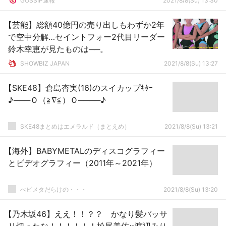
GOSSIP速報
2021/8/8(Su) 13:30
【芸能】総額40億円の売り出しもわずか2年
で空中分解…セイントフォー2代目リーダー
鈴木幸恵が見たものは──。
SHOWBIZ JAPAN
2021/8/8(Su) 13:27
【SKE48】倉島杏実(16)のスイカップｷﾀｰ
♪───Ｏ（≧∇≦）Ｏ────♪
SKE48まとめはエメラルド（まとえめ）
2021/8/8(Su) 13:21
【海外】BABYMETALのディスコグラフィー
とビデオグラフィー（2011年～2021年）
べビメタだらけの・・・
2021/8/8(Su) 13:20
【乃木坂46】ええ！！？？ かなり髪バッサ