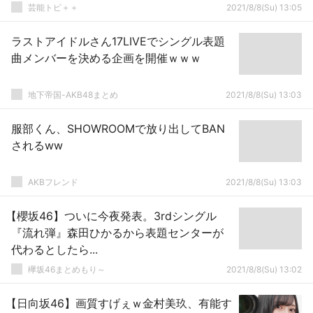
芸能トピ＋＋
2021/8/8(Su) 13:05
ラストアイドルさん17LIVEでシングル表題
曲メンバーを決める企画を開催ｗｗｗ
地下帝国-AKB48まとめ
2021/8/8(Su) 13:03
服部くん、SHOWROOMで放り出してBAN
されるww
AKBフレンド
2021/8/8(Su) 13:03
【櫻坂46】ついに今夜発表。3rdシングル
『流れ弾』森田ひかるから表題センターが
代わるとしたら...
欅坂46まとめもり～
2021/8/8(Su) 13:02
【日向坂46】画質すげぇｗ金村美玖、有能す