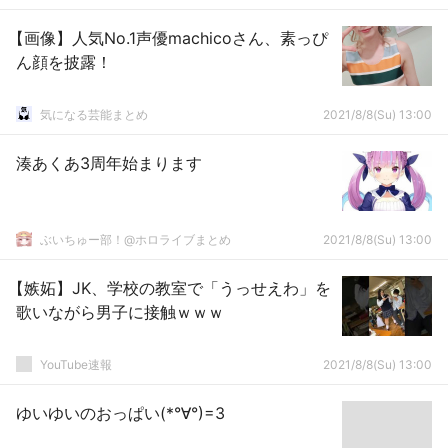
【画像】人気No.1声優machicoさん、素っぴ
ん顔を披露！
気になる芸能まとめ
2021/8/8(Su) 13:00
湊あくあ3周年始まります
ぶいちゅー部！@ホロライブまとめ
2021/8/8(Su) 13:00
【嫉妬】JK、学校の教室で「うっせえわ」を
歌いながら男子に接触ｗｗｗ
YouTube速報
2021/8/8(Su) 13:00
ゆいゆいのおっぱい(*°∀°)=3