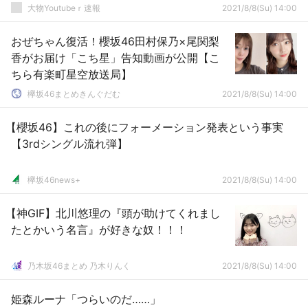
大物Youtubeｒ速報
2021/8/8(Su) 14:00
おぜちゃん復活！櫻坂46田村保乃×尾関梨
香がお届け「こち星」告知動画が公開【こ
ちら有楽町星空放送局】
欅坂46まとめきんぐだむ
2021/8/8(Su) 14:00
【櫻坂46】これの後にフォーメーション発表という事実
【3rdシングル流れ弾】
欅坂46news+
2021/8/8(Su) 14:00
【神GIF】北川悠理の『頭が助けてくれまし
たとかいう名言』が好きな奴！！！
乃木坂46まとめ 乃木りんく
2021/8/8(Su) 14:00
姫森ルーナ「つらいのだ……」