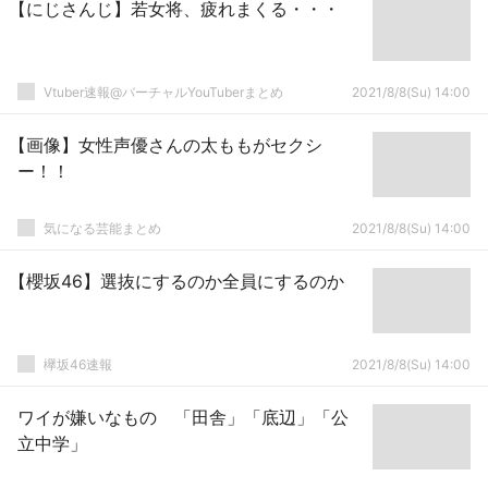
【にじさんじ】若女将、疲れまくる・・・
Vtuber速報@バーチャルYouTuberまとめ
2021/8/8(Su) 14:00
【画像】女性声優さんの太ももがセクシ
ー！！
気になる芸能まとめ
2021/8/8(Su) 14:00
【櫻坂46】選抜にするのか全員にするのか
欅坂46速報
2021/8/8(Su) 14:00
ワイが嫌いなもの 「田舎」「底辺」「公
立中学」