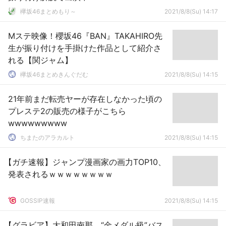
欅坂46まとめもり～
2021/8/8(Su) 14:17
Mステ映像！櫻坂46『BAN』TAKAHIRO先
生が振り付けを手掛けた作品として紹介さ
れる【関ジャム】
欅坂46まとめきんぐだむ
2021/8/8(Su) 14:15
21年前まだ転売ヤーが存在しなかった頃の
プレステ2の販売の様子がこちら
wwwwwwwww
ちまたのアラカルト
2021/8/8(Su) 14:15
【ガチ速報】ジャンプ漫画家の画力TOP10、
発表されるｗｗｗｗｗｗｗｗ
GOSSIP速報
2021/8/8(Su) 14:15
【グラビア】大和田南那、“金メダル級”バス