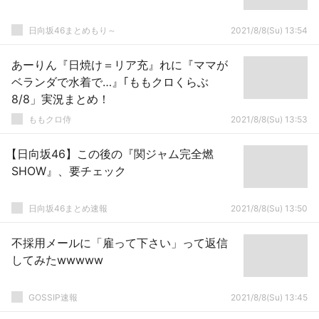
日向坂46まとめもり～
2021/8/8(Su) 13:54
あーりん『日焼け＝リア充』れに『ママが
ベランダで水着で…』｢ももクロくらぶ
8/8」実況まとめ！
ももクロ侍
2021/8/8(Su) 13:53
【日向坂46】この後の『関ジャム完全燃
SHOW』、要チェック
日向坂46まとめ速報
2021/8/8(Su) 13:50
不採用メールに「雇って下さい」って返信
してみたwwwww
GOSSIP速報
2021/8/8(Su) 13:45