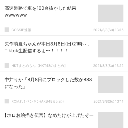
高速道路で車を100台抜かした結果
wwwwww
GOSSIP速報
2021/8/8(Su) 13:15
矢作萌夏ちゃんが本日8月8日(日)21時～、
Tiktok生配信するよ〜！！！！
HKTまとめもん【HKT48のまとめ】
2021/8/8(Su) 13:12
中井りか「8月8日にブロックした数が888
になった」
ROMれ！ペンギン(AKB48まとめ)
2021/8/8(Su) 13:11
【ホロお絵描き伝言】なめたけが上げたぞー