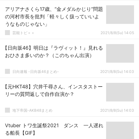
アリアナさくら17歳、“金メダルかじり”問題
の河村市長を批判「軽々しく扱っていいよ
うなものじゃない」
芸能トピ＋＋
2021/8/8(Su) 14:05
【日向坂46】明日は『ラヴィット！』見れる
おひさま多いのか？（このちゃん出演）
日向速報 -日向坂46まとめ-
2021/8/8(Su) 14:03
【元HKT48】穴井千尋さん、インスタストー
リーの質問返しで自作自演か？
地下帝国-AKB48まとめ
2021/8/8(Su) 14:03
Vtuber トワ生誕祭2021 ダンス 一人遅れ
る船長【GIF】