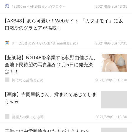
18300ｍ～AKB48まとめブログ～
2021/8/8(Su) 13:35
【AKB48】あら可愛い！Webサイト 「カタオモイ」に坂
口渚沙のグラビアが掲載！
チーム8まとめりか(AKB48Team8まとめ)
2021/8/8(Su) 13:35
【超朗報】NGT48を卒業する荻野由佳さん、
全地下民待望の写真集が10月5日に発売決
定！！
気になる芸能まとめ
2021/8/8(Su) 13:30
【画像】吉岡里帆さん、揉まれて感じてしま
うｗｗ
芸能人の気になる噂
2021/8/8(Su) 13:30
子供には中学受験させた方がええんか？