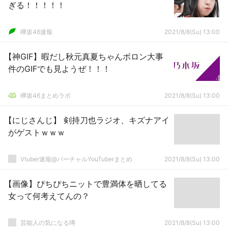
ぎる！！！！！
欅坂46速報
2021/8/8(Su) 13:00
【神GIF】暇だし秋元真夏ちゃんボロン大事
件のGIFでも見ようぜ！！！
欅坂46まとめラボ
2021/8/8(Su) 13:00
【にじさんじ】 剣持刀也ラジオ、キズナアイ
がゲストｗｗｗ
Vtuber速報@バーチャルYouTuberまとめ
2021/8/8(Su) 13:00
【画像】ぴちぴちニットで豊満体を晒してる
女って何考えてんの？
芸能人の気になる噂
2021/8/8(Su) 13:00