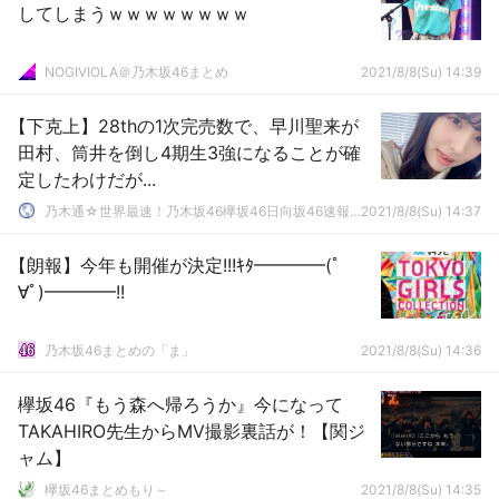
してしまうｗｗｗｗｗｗｗｗ
NOGIVIOLA＠乃木坂46まとめ
2021/8/8(Su) 14:39
【下克上】28thの1次完売数で、早川聖来が
田村、筒井を倒し4期生3強になることが確
定したわけだが...
乃木通☆世界最速！乃木坂46欅坂46日向坂46速報まとめ
2021/8/8(Su) 14:37
【朗報】今年も開催が決定!!!ｷﾀ━━━━(ﾟ
∀ﾟ)━━━━!!
乃木坂46まとめの「ま」
2021/8/8(Su) 14:36
欅坂46『もう森へ帰ろうか』今になって
TAKAHIRO先生からMV撮影裏話が！【関ジ
ャム】
欅坂46まとめもり～
2021/8/8(Su) 14:35