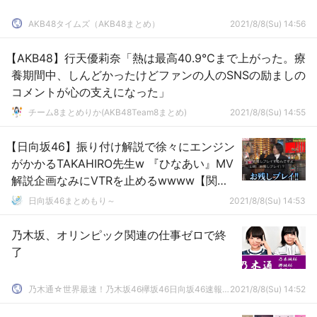
AKB48タイムズ（AKB48まとめ）
2021/8/8(Su) 14:56
【AKB48】行天優莉奈「熱は最高40.9℃まで上がった。療
養期間中、しんどかったけどファンの人のSNSの励ましの
コメントが心の支えになった」
チーム8まとめりか(AKB48Team8まとめ)
2021/8/8(Su) 14:55
【日向坂46】振り付け解説で徐々にエンジン
がかかるTAKAHIRO先生w 『ひなあい』MV
解説企画なみにVTRを止めるwwww【関ジ
ャム】
日向坂46まとめもり～
2021/8/8(Su) 14:53
乃木坂、オリンピック関連の仕事ゼロで終
了
乃木通☆世界最速！乃木坂46欅坂46日向坂46速報まとめ
2021/8/8(Su) 14:52