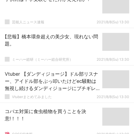
芸能人ニュース速報
2021/8/8(Su) 13:30
【悲報】橋本環奈超えの美少女、現れない問
題。
ミーハー総研（ミーハー総合研究所）
2021/8/8(Su) 13:30
Vtuber 【ダンディジョージ】ドル部リスナ
ー、アイドル部をぶっ叩いたけどec騒動は
無視し続けるダンディジョージにブチギレ
ｗｗｗｗｗ←こんな無名な物申す系Vにわざ
Vtuberまとめてみました
2021/8/8(Su) 13:30
わざ噛み付くやつおるんだな
コバエ対策に食虫植物を買うことを決
意!！！！