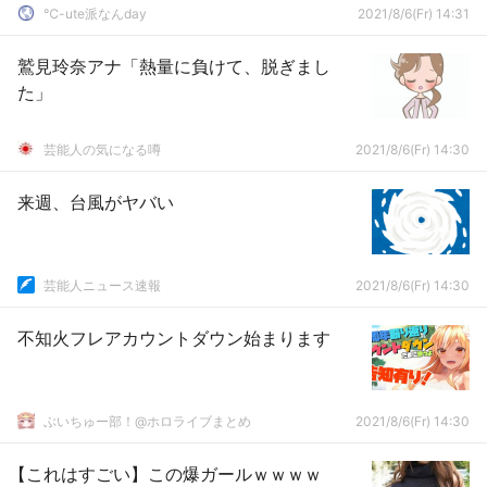
℃-ute派なんday
2021/8/6(Fr) 14:31
鷲見玲奈アナ「熱量に負けて、脱ぎまし
た」
芸能人の気になる噂
2021/8/6(Fr) 14:30
来週、台風がヤバい
芸能人ニュース速報
2021/8/6(Fr) 14:30
不知火フレアカウントダウン始まります
ぶいちゅー部！@ホロライブまとめ
2021/8/6(Fr) 14:30
【これはすごい】この爆ガールｗｗｗｗ