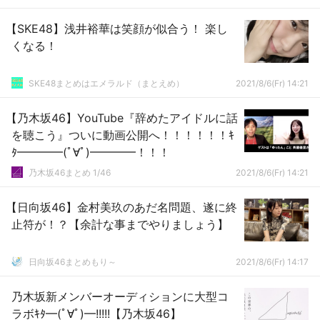
【SKE48】浅井裕華は笑顔が似合う！ 楽し
くなる！
SKE48まとめはエメラルド（まとえめ）
2021/8/6(Fr) 14:21
【乃木坂46】YouTube『辞めたアイドルに話
を聴こう』ついに動画公開へ！！！！！！ｷ
ﾀ━━━━(ﾟ∀ﾟ)━━━━！！！
乃木坂46まとめ 1/46
2021/8/6(Fr) 14:21
【日向坂46】金村美玖のあだ名問題、遂に終
止符が！？【余計な事までやりましょう】
日向坂46まとめもり～
2021/8/6(Fr) 14:17
乃木坂新メンバーオーディションに大型コ
ラボｷﾀ━(ﾟ∀ﾟ)━!!!!!【乃木坂46】