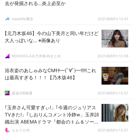
去が発掘される…炎上必至か
mashlife通信
2021/8/6(Fr) 13:41
【元乃木坂46】今の山下美月と同い年だけど
大人っぽいな... ※画像あり
NOGIVIOLA＠乃木坂46まとめ
2021/8/6(Fr) 13:38
浴衣姿のあしゅみなCMｷﾀ━(ﾟ∀ﾟ)━!!!!!これ
は最高すぎる！！！【乃木坂46】
坂道G情報通
2021/8/6(Fr) 13:37
｢玉井さん可愛すぎぃ!」｢今週のジュリアス
TVきた!」｢しおりんコメント冷静w」玉井詩
織出演 ABEMAドラマ『都会のトム＆ソーヤ
第４話』実況まとめ！
ももクロ侍
2021/8/6(Fr) 13:37