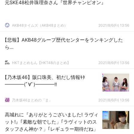
元SKE48松井珠理奈さん『世界チャンピオン』
AKB48タイムズ（AKB48まとめ）
2021/8/6(Fr) 13:56
【悲報】AKB48グループ歴代センターをランキングした
ら…
HKTまとめもん【HKT48のまとめ】
2021/8/6(Fr) 13:56
【乃木坂46】阪口珠美、初だし情報ｷﾀ
━━━━(ﾟ∀ﾟ)━━━━!!
乃木坂46まとめの「ま」
2021/8/6(Fr) 13:56
高城れに『ありがとうございました! ラヴィ
ット!』｢素敵な朝でした」｢ラヴィットのス
タッフさん神か？」｢レギュラー期待だね」