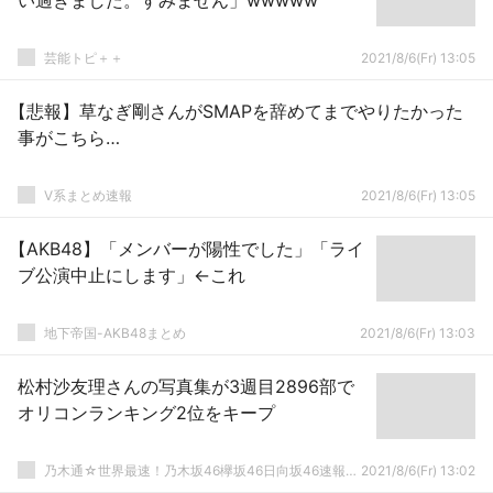
い過ぎました。すみません」wwwww
芸能トピ＋＋
2021/8/6(Fr) 13:05
【悲報】草なぎ剛さんがSMAPを辞めてまでやりたかった
事がこちら…
V系まとめ速報
2021/8/6(Fr) 13:05
【AKB48】「メンバーが陽性でした」「ライ
ブ公演中止にします」←これ
地下帝国-AKB48まとめ
2021/8/6(Fr) 13:03
松村沙友理さんの写真集が3週目2896部で
オリコンランキング2位をキープ
乃木通☆世界最速！乃木坂46欅坂46日向坂46速報まとめ
2021/8/6(Fr) 13:02