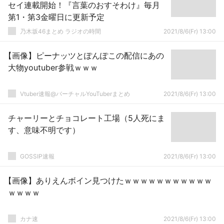
セイ連載開始！『言葉のおすそわけ』毎月
第1・第3金曜日に更新予定
乃木坂46まとめ ラジオの時間
2021/8/6(Fr) 13:00
【画像】ピーナッツとぽんぽこの配信にあの
大物youtuber参戦ｗｗｗ
Vtuber速報@バーチャルYouTuberまとめ
2021/8/6(Fr) 13:00
チャーリーとチョコレート工場（5人死にま
す、意味不明です）
GOSSIP速報
2021/8/6(Fr) 13:00
【画像】ありえんボイン見つけたｗｗｗｗｗｗｗｗｗｗｗ
ｗｗｗｗ
カナ速
2021/8/6(Fr) 13:00