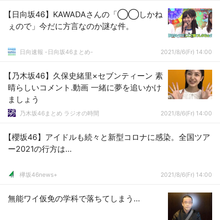
【日向坂46】KAWADAさんの「◯◯しかね
ぇので」今だに方言なのか謎な件。
日向速報 -日向坂46まとめ-
2021/8/6(Fr) 14:00
【乃木坂46】久保史緒里×セブンティーン 素
晴らしいコメント.動画 一緒に夢を追いかけ
ましょう
乃木坂46まとめ ラジオの時間
2021/8/6(Fr) 14:00
【櫻坂46】アイドルも続々と新型コロナに感染。全国ツア
ー2021の行方は…
欅坂46news+
2021/8/6(Fr) 14:00
無能ワイ仮免の学科で落ちてしまう…