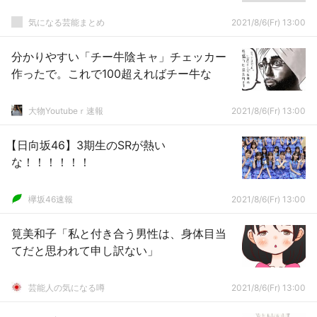
気になる芸能まとめ
2021/8/6(Fr) 13:00
分かりやすい「チー牛陰キャ」チェッカー
作ったで。これで100超えればチー牛な
大物Youtubeｒ速報
2021/8/6(Fr) 13:00
【日向坂46】3期生のSRが熱い
な！！！！！！
欅坂46速報
2021/8/6(Fr) 13:00
筧美和子「私と付き合う男性は、身体目当
てだと思われて申し訳ない」
芸能人の気になる噂
2021/8/6(Fr) 13:00