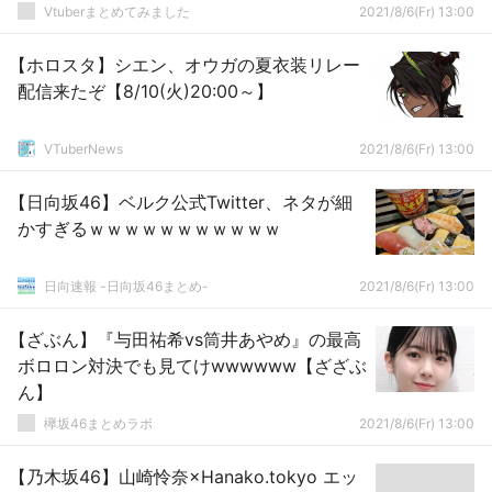
Vtuberまとめてみました
2021/8/6(Fr) 13:00
【ホロスタ】シエン、オウガの夏衣装リレー
配信来たぞ【8/10(火)20:00～】
VTuberNews
2021/8/6(Fr) 13:00
【日向坂46】ベルク公式Twitter、ネタが細
かすぎるｗｗｗｗｗｗｗｗｗｗｗ
日向速報 -日向坂46まとめ-
2021/8/6(Fr) 13:00
【ざぶん】『与田祐希vs筒井あやめ』の最高
ボロロン対決でも見てけwwwwww【ざざぶ
ん】
欅坂46まとめラボ
2021/8/6(Fr) 13:00
【乃木坂46】山崎怜奈×Hanako.tokyo エッ