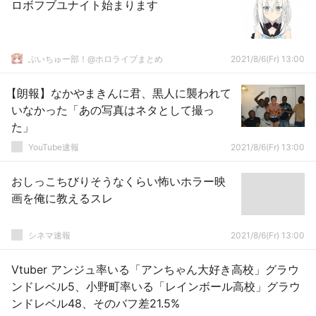
ロボフブユナイト始まります
ぶいちゅー部！@ホロライブまとめ
2021/8/6(Fr) 13:00
【朗報】なかやまきんに君、黒人に襲われて
いなかった「あの写真はネタとして撮っ
た」
YouTube速報
2021/8/6(Fr) 13:00
おしっこちびりそうなくらい怖いホラー映
画を俺に教えるスレ
シネマ速報
2021/8/6(Fr) 13:00
Vtuber アンジュ率いる「アンちゃん大好き高校」グラウ
ンドレベル5、小野町率いる「レインボール高校」グラウ
ンドレベル48、そのバフ差21.5%