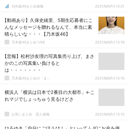
日向坂46まとめ速報
2021/8/6(Fr) 13:21
【動画あり】久保史緒里、5期生応募者にこ
んなメッセージを贈れるなんて、本当に素
晴らしいな・・・【乃木坂46】
乃木坂46まとめ 1/46
2021/8/6(Fr) 13:18
【悲報】松村沙友理の写真集売り上げ、まさ
かのこの写真集い負けると
は・・・・・・・
乃木坂46まとめの「ま」
2021/8/6(Fr) 13:16
横浜人「横浜は日本で2番目の大都市」←こ
れマジでしょっちゅう見るけどさ
お笑いまとめ 芸人速報
2021/8/6(Fr) 13:15
ひろゆき「自分にごほうび！」といってムダにお金を使