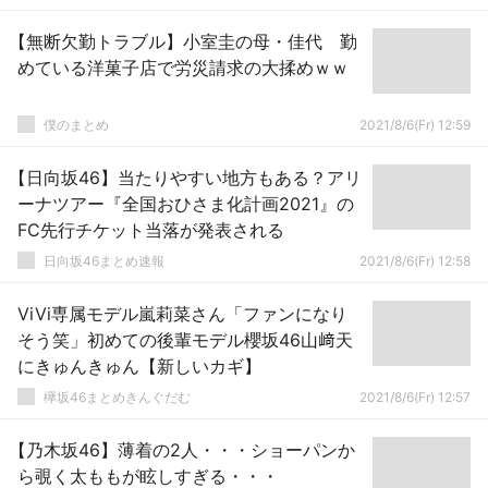
【無断欠勤トラブル】小室圭の母・佳代 勤
めている洋菓子店で労災請求の大揉めｗｗ
僕のまとめ
2021/8/6(Fr) 12:59
【日向坂46】当たりやすい地方もある？アリ
ーナツアー『全国おひさま化計画2021』の
FC先行チケット当落が発表される
日向坂46まとめ速報
2021/8/6(Fr) 12:58
ViVi専属モデル嵐莉菜さん「ファンになり
そう笑」初めての後輩モデル櫻坂46山﨑天
にきゅんきゅん【新しいカギ】
欅坂46まとめきんぐだむ
2021/8/6(Fr) 12:57
【乃木坂46】薄着の2人・・・ショーパンか
ら覗く太ももが眩しすぎる・・・