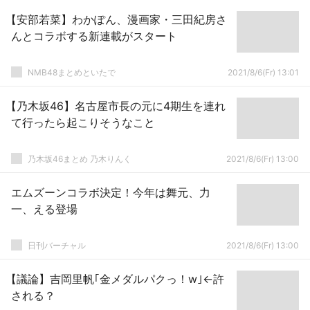
【安部若菜】わかぽん、漫画家・三田紀房さ
んとコラボする新連載がスタート
NMB48まとめといたで
2021/8/6(Fr) 13:01
【乃木坂46】名古屋市長の元に4期生を連れ
て行ったら起こりそうなこと
乃木坂46まとめ 乃木りんく
2021/8/6(Fr) 13:00
エムズーンコラボ決定！今年は舞元、力
一、える登場
日刊バーチャル
2021/8/6(Fr) 13:00
【議論】吉岡里帆｢金メダルパクっ！w｣←許
される？