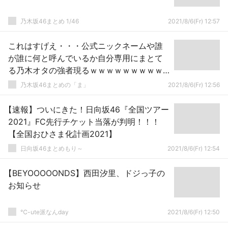
乃木坂46まとめ 1/46
2021/8/6(Fr) 12:57
これはすげえ・・・公式ニックネームや誰
が誰に何と呼んでいるか自分専用にまとて
る乃木オタの強者現るｗｗｗｗｗｗｗｗｗ
ｗ
乃木坂46まとめの「ま」
2021/8/6(Fr) 12:56
【速報】ついにきた！日向坂46『全国ツアー
2021』FC先行チケット当落が判明！！！
【全国おひさま化計画2021】
日向坂46まとめもり～
2021/8/6(Fr) 12:54
【BEYOOOOONDS】西田汐里、ドジっ子の
お知らせ
℃-ute派なんday
2021/8/6(Fr) 12:50