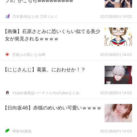
プ5』がこちらwwwwwwwww
乃木坂46まとめ 乃木りんく
2021/8/6(Fr) 14:00
【画像】石原さとみに恐いくらい似てる美少
女が発見されるｗｗｗｗ
芸能人の気になる噂
2021/8/6(Fr) 14:00
【にじさんじ】葛葉、におわせか！？
Vtuber速報@バーチャルYouTuberまとめ
2021/8/6(Fr) 14:00
【日向坂46】赤猫のめいめい可愛いｗｗｗｗ
欅坂46速報
2021/8/6(Fr) 14:00