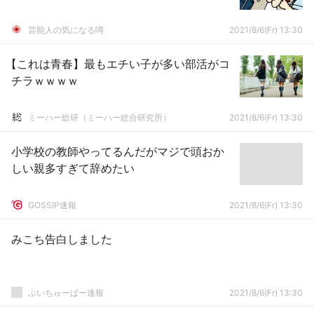
芸能人の気になる噂
2021/8/6(Fr) 13:30
【これは青春】最もエチい子が多い部活がコ
チラｗｗｗｗ
ミーハー総研（ミーハー総合研究所）
2021/8/6(Fr) 13:30
小学校の教師やってるんだがマジで頭おか
しい親多すぎて辞めたい
GOSSIP速報
2021/8/6(Fr) 13:30
みこち告白しました
ぶいちゅーばー速報
2021/8/6(Fr) 13:30