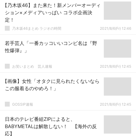
【乃木坂46】また来た！新メンバーオーディ
ション×メディアいっぱい コラボ企画決
定！
乃木坂46まとめ ラジオの時間
2021/8/6(Fr) 12:46
若手芸人「一番カッコいいコンビ名は『野
性爆弾』」
お笑いまとめ 芸人速報
2021/8/6(Fr) 12:45
【画像】女性「オタクに見られたくないなら
この服着るのやめろ！」
GOSSIP速報
2021/8/6(Fr) 12:45
日本のテレビ番組ZIPによると、
BABYMETALは解散しない！ 【海外の反
応】