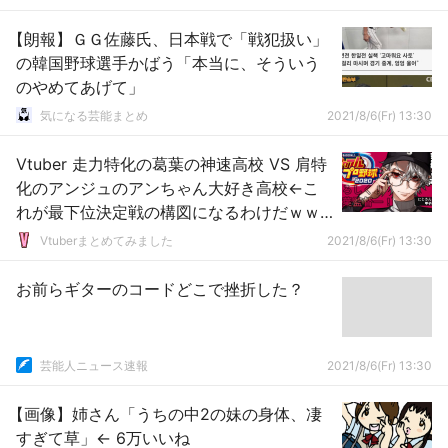
【朗報】ＧＧ佐藤氏、日本戦で「戦犯扱い」
の韓国野球選手かばう「本当に、そういう
のやめてあげて」
気になる芸能まとめ
2021/8/6(Fr) 13:30
Vtuber 走力特化の葛葉の神速高校 VS 肩特
化のアンジュのアンちゃん大好き高校←こ
れが最下位決定戦の構図になるわけだｗｗ
ｗ
Vtuberまとめてみました
2021/8/6(Fr) 13:30
お前らギターのコードどこで挫折した？
芸能人ニュース速報
2021/8/6(Fr) 13:30
【画像】姉さん「うちの中2の妹の身体、凄
すぎて草」← 6万いいね