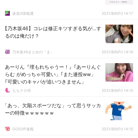
坂道G情報通
2021/8/6(Fr) 14:17
【乃木坂46】コレは修正キツすぎる気が…す
るのは俺だけ？
乃木坂46まとめの「ま」
2021/8/6(Fr) 14:16
あーりん『埋もれちゃうー！』｢あーりんぐ
らむ がめっちゃ可愛い」｢また連投ww」
｢可愛いのキャパが追いつきません」
ももクロ侍
2021/8/6(Fr) 14:15
「あっ、欠陥スポーツだな」って思うサッカ
ーの特徴ｗｗｗｗｗｗ
GOSSIP速報
2021/8/6(Fr) 14:15