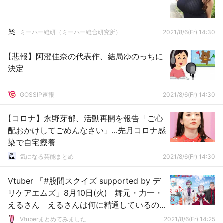
ミーハー総研（ミーハー総合研究所）
2021/8/6(Fr) 14:30
【悲報】阿澄佳奈の代表作、結局ゆのっちに
決定
GOSSIP速報
2021/8/6(Fr) 14:30
【コロナ】永野芽郁、活動再開を報告「ご心
配おかけしてごめんなさい」…先月コロナ感
染で自宅療養
気になる芸能まとめ
2021/8/6(Fr) 14:30
Vtuber 「#股間スクイズ supported by デ
リケアエムズ」8月10日(火) 舞元・力一・
えるさん えるさんは何に精通しているの
か…
Vtuberまとめてみました
2021/8/6(Fr) 14:25