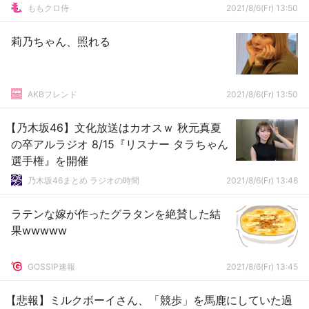
ももクロ侍
2021/8/6(Fr) 13:50
莉乃ちゃん、照れる
AKBフレンド
2021/8/6(Fr) 13:50
【乃木坂46】文化放送はカオスｗ 秋元真夏
の卒アルラジオ 8/15『リスナー タラちゃん
選手権』を開催
乃木坂46まとめ ラジオの時間
2021/8/6(Fr) 13:46
ラテンな嫁が作ったグラタンを絶賛した結
果wwwww
GOSSIP速報
2021/8/6(Fr) 13:45
【悲報】ミルクボーイさん、「競歩」を馬鹿にしていた過