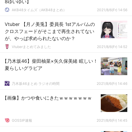
8ゆいゆい】
AKB48タイムズ（AKB48まとめ）
2021/8/6(Fr) 14:56
Vtuber 【月ノ美兎】委員長 1stアルバムの
クロスフェードがそこまで再生されてない
が、やっぱ求められたないのか？
Vtuberまとめてみました
2021/8/6(Fr) 14:52
【乃木坂46】柴田柚菜×矢久保美緒 眩しい！
夏らしいグラビア
乃木坂46まとめ ラジオの時間
2021/8/6(Fr) 14:46
【画像】かつや食いにきたｗｗｗｗｗｗｗ
GOSSIP速報
2021/8/6(Fr) 14:45