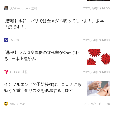
大物Youtubeｒ速報
2021/8/6(Fr) 14:00
【悲報】水谷「パリでは金メダル取ってこいよ！」張本
「嫌です！」
カナ速
2021/8/6(Fr) 14:00
【悲報】ラムダ変異株の致死率が公表され
る…日本上陸済み
GOSSIP速報
2021/8/6(Fr) 14:00
インフルエンザの予防接種は、コロナにも
効く？重症化リスクを低減する可能性
僕のまとめ
2021/8/6(Fr) 13:59