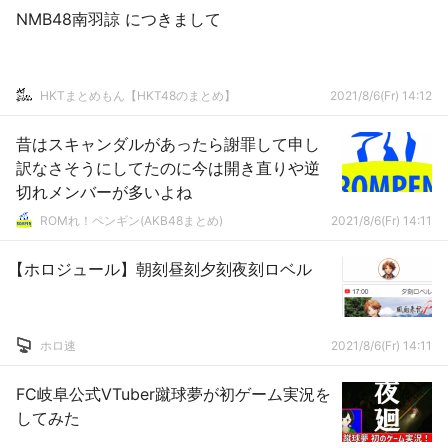
NMB48南羽諒 につきまして
HKTまとめもん【HKT48のまとめ】
2021/8/6(Fr) 14:12
昔はスキャンダルがあったら謝罪して申し
訳なさそうにしてたのに今は開き直りや逆
切れメンバーが多いよね
ROMれ！ペンギン(AKB48まとめ)
2021/8/6(Fr) 14:11
【ホロジュール】朝刻昼刻夕刻夜刻ロベル
ホロ速
2021/8/6(Fr) 14:11
FC岐阜公式VTuber蹴球夢が初ゲーム実況を
してみた