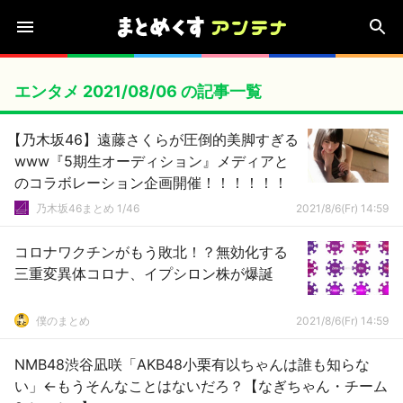
エンタメ 2021/08/06 の記事一覧
【乃木坂46】遠藤さくらが圧倒的美脚すぎる
www『5期生オーディション』メディアと
のコラボレーション企画開催！！！！！！
乃木坂46まとめ 1/46
2021/8/6(Fr) 14:59
コロナワクチンがもう敗北！？無効化する
三重変異体コロナ、イプシロン株が爆誕
僕のまとめ
2021/8/6(Fr) 14:59
NMB48渋谷凪咲「AKB48小栗有以ちゃんは誰も知らな
い」←もうそんなことはないだろ？【なぎちゃん・チーム