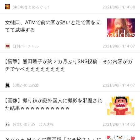
SKE48まとめろぐっ！
2021/8/6(Fr) 14:09
女樋口、ATMで前の客が遅いと足で音を立
てて威嚇する
日刊バーチャル
2021/8/6(Fr) 14:07
【衝撃】熊田曜子が約２カ月ぶりSNS投稿！その内容がガ
チでヤベええええええええ
芸能かめはめ波
2021/8/6(Fr) 14:07
【画像】撮り鉄が謎外国人に撮影を邪魔され
た結果ｗｗｗｗｗｗｗｗｗｗ
お笑いまとめ 芸人速報
2021/8/6(Fr) 14:05
Ｓｎｏｗ Ｍａｎの実写版「おそ松さん」に