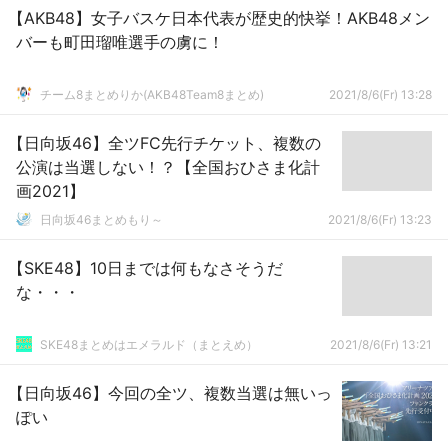
【AKB48】女子バスケ日本代表が歴史的快挙！AKB48メン
バーも町田瑠唯選手の虜に！
チーム8まとめりか(AKB48Team8まとめ)
2021/8/6(Fr) 13:28
【日向坂46】全ツFC先行チケット、複数の
公演は当選しない！？【全国おひさま化計
画2021】
日向坂46まとめもり～
2021/8/6(Fr) 13:23
【SKE48】10日までは何もなさそうだ
な・・・
SKE48まとめはエメラルド（まとえめ）
2021/8/6(Fr) 13:21
【日向坂46】今回の全ツ、複数当選は無いっ
ぽい