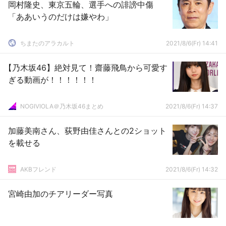
岡村隆史、東京五輪、選手への誹謗中傷
「ああいうのだけは嫌やわ」
ちまたのアラカルト
2021/8/6(Fr) 14:41
【乃木坂46】絶対見て！齋藤飛鳥から可愛す
ぎる動画が！！！！！！
NOGIVIOLA＠乃木坂46まとめ
2021/8/6(Fr) 14:37
加藤美南さん、荻野由佳さんとの2ショット
を載せる
AKBフレンド
2021/8/6(Fr) 14:32
宮崎由加のチアリーダー写真