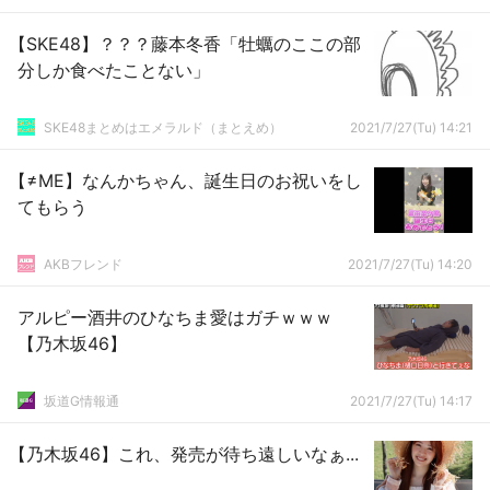
【SKE48】？？？藤本冬香「牡蠣のここの部
分しか食べたことない」
SKE48まとめはエメラルド（まとえめ）
2021/7/27(Tu) 14:21
【≠ME】なんかちゃん、誕生日のお祝いをし
てもらう
AKBフレンド
2021/7/27(Tu) 14:20
アルピー酒井のひなちま愛はガチｗｗｗ
【乃木坂46】
坂道G情報通
2021/7/27(Tu) 14:17
【乃木坂46】これ、発売が待ち遠しいなぁ...