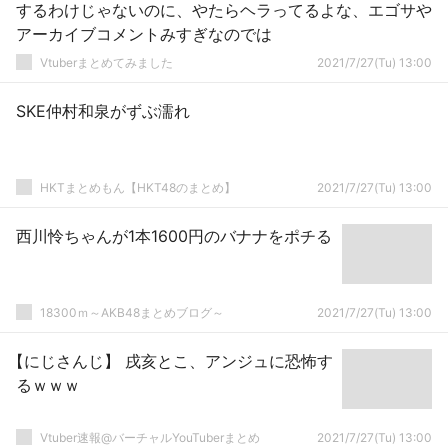
するわけじゃないのに、やたらヘラってるよな、エゴサや
アーカイブコメントみすぎなのでは
Vtuberまとめてみました
2021/7/27(Tu) 13:00
SKE仲村和泉がずぶ濡れ
HKTまとめもん【HKT48のまとめ】
2021/7/27(Tu) 13:00
西川怜ちゃんが1本1600円のバナナをポチる
18300ｍ～AKB48まとめブログ～
2021/7/27(Tu) 13:00
【にじさんじ】 戌亥とこ、アンジュに恐怖す
るｗｗｗ
Vtuber速報@バーチャルYouTuberまとめ
2021/7/27(Tu) 13:00