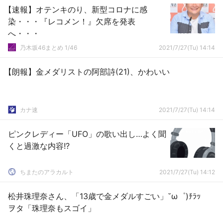
【速報】オテンキのり、新型コロナに感
染・・・『レコメン！』欠席を発表
へ・・・
乃木坂46まとめ 1/46
2021/7/27(Tu) 14:14
【朗報】金メダリストの阿部詩(21)、かわいい
カナ速
2021/7/27(Tu) 14:14
ピンクレディー「UFO」の歌い出し…よく聞
くと過激な内容!?
ちまたのアラカルト
2021/7/27(Tu) 14:12
松井珠理奈さん、「13歳で金メダルすごい」˘ω゜)ﾁﾗｯ
ヲタ「珠理奈もスゴイ」