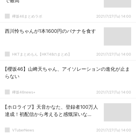
で最高
欅坂46まとめラボ
2021/7/27(Tu) 14:00
西川怜ちゃんが1本1600円のバナナを食す
HKTまとめもん【HKT48のまとめ】
2021/7/27(Tu) 14:00
【櫻坂46】山﨑天ちゃん、アイソレーションの進化が止ま
らない
欅坂46news+
2021/7/27(Tu) 14:00
【ホロライブ】天音かなた、登録者100万人
達成！初配信から考えると感慨深いな…
VTuberNews
2021/7/27(Tu) 14:00