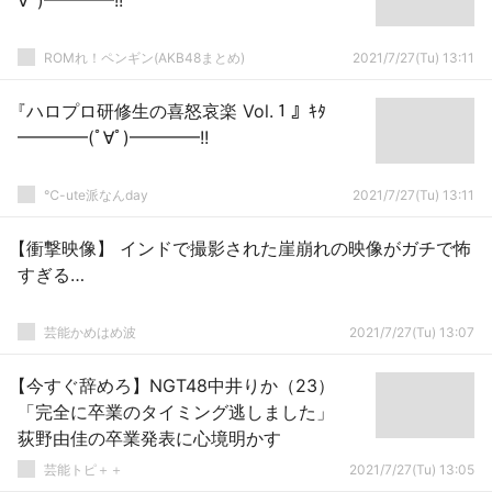
∀ﾟ)━━━━!!
ROMれ！ペンギン(AKB48まとめ)
2021/7/27(Tu) 13:11
『ハロプロ研修生の喜怒哀楽 Vol.１』ｷﾀ
━━━━(ﾟ∀ﾟ)━━━━!!
℃-ute派なんday
2021/7/27(Tu) 13:11
【衝撃映像】 インドで撮影された崖崩れの映像がガチで怖
すぎる…
芸能かめはめ波
2021/7/27(Tu) 13:07
【今すぐ辞めろ】NGT48中井りか（23）
「完全に卒業のタイミング逃しました」
荻野由佳の卒業発表に心境明かす
芸能トピ＋＋
2021/7/27(Tu) 13:05