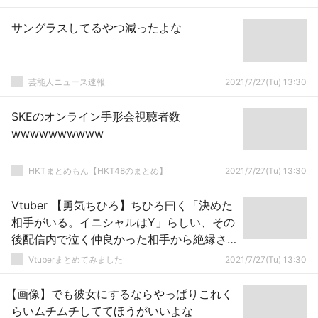
サングラスしてるやつ減ったよな
芸能人ニュース速報
2021/7/27(Tu) 13:30
SKEのオンライン手形会視聴者数
wwwwwwwwww
HKTまとめもん【HKT48のまとめ】
2021/7/27(Tu) 13:30
Vtuber 【勇気ちひろ】ちひろ曰く「決めた
相手がいる。イニシャルはY」らしい、その
後配信内で泣く仲良かった相手から絶縁さ
れた「1ヶ月近く、それ以上話し合った」←
Vtuberまとめてみました
2021/7/27(Tu) 13:30
ゆきおのことじゃね？
【画像】でも彼女にするならやっぱりこれく
らいムチムチしててほうがいいよな