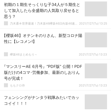
初期の１期生そっくりな子34人が５期生と
して加入したら全盛期の人気取り戻せると
思う？
乃木通☆世界最速！乃木坂46欅坂46日向坂46速報まとめ
2021/7/27(Tu) 13:25
【櫻坂46】オテンキのりさん、新型コロナ陽
性に【レコメン!】
欅坂46まとめもり～
2021/7/27(Tu) 13:23
『マンスリーAE 6月号』“PDF版” 公開！PDF
版だけの4コマ･労働参加、最新のしおりん
号が完成！
ももクロ侍
2021/7/27(Tu) 13:23
フェンシングがナンタラ戦隊みたいでカッ
コイイ！！！