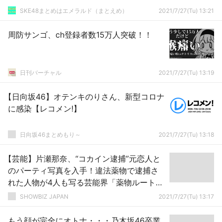
SKE48まとめはエメラルド（まとえめ）
2021/7/27(Tu) 13:21
周防サンゴ、ch登録者数15万人突破！！
日刊バーチャル
2021/7/27(Tu) 13:19
【日向坂46】オテンキのりさん、新型コロナ
に感染【レコメン!】
日向坂46まとめもり～
2021/7/27(Tu) 13:18
【芸能】片瀬那奈、“コカイン逮捕”元恋人と
のパーティ写真を入手！違法薬物で逮捕さ
れた人物が4人も写る芸能界「薬物ルート」
の一端を明らかにする一枚
SHOWBIZ JAPAN
2021/7/27(Tu) 13:17
もう顔が完全にオトナ・・・乃木坂46卒業