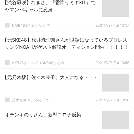
【渋谷凪咲】なぎさ、『霜降りミキXIT』で
ヤマンバギャルに変身
NMB48まとめといたで
2021/7/27(Tu) 13:57
【元SKE48】松井珠理奈さんが世話になっているプロレス
リングNOAHがゲスト解説オーディション開催！！！！！
AKB48タイムズ（AKB48まとめ）
2021/7/27(Tu) 13:56
【元乃木坂】佐々木琴子、大人になる・・・
乃木坂46まとめの「ま」
2021/7/27(Tu) 13:56
オテンキのりさん、新型コロナ感染