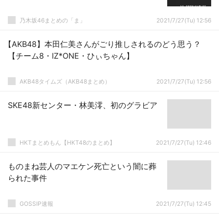
乃木坂46まとめの「ま」
2021/7/27(Tu) 12:56
【AKB48】本田仁美さんがごり推しされるのどう思う？
【チーム8・IZ*ONE・ひぃちゃん】
AKB48タイムズ（AKB48まとめ）
2021/7/27(Tu) 12:56
SKE48新センター・林美澪、初のグラビア
HKTまとめもん【HKT48のまとめ】
2021/7/27(Tu) 12:46
ものまね芸人のマエケン死亡という闇に葬
られた事件
GOSSIP速報
2021/7/27(Tu) 12:45