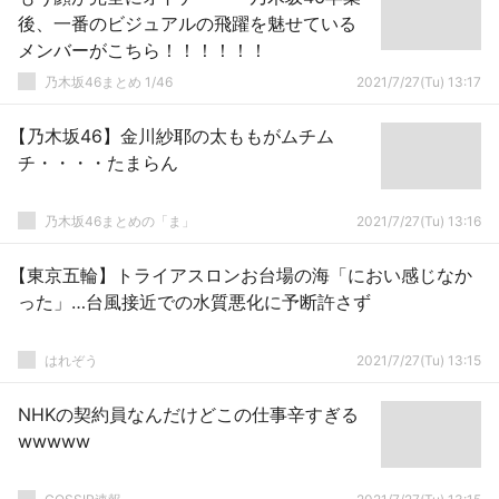
後、一番のビジュアルの飛躍を魅せている
メンバーがこちら！！！！！！
乃木坂46まとめ 1/46
2021/7/27(Tu) 13:17
【乃木坂46】金川紗耶の太ももがムチム
チ・・・・たまらん
乃木坂46まとめの「ま」
2021/7/27(Tu) 13:16
【東京五輪】トライアスロンお台場の海「におい感じなか
った」…台風接近での水質悪化に予断許さず
はれぞう
2021/7/27(Tu) 13:15
NHKの契約員なんだけどこの仕事辛すぎる
wwwww