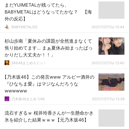
まだYUIMETALが残ってたら、
BABYMETALはどうなってたかな？ 【海
外の反応】
BABYMETALIZE
2021/7/27(Tu) 12:44
杉山歩南「夏休みの課題が全然進まなくて
焦り始めてます… まぁ夏休み始まったばっ
かりだし大丈夫か！！」
SKE48まとめろぐっ！
2021/7/27(Tu) 12:40
【乃木坂46】この発言www アルピー酒井の
『ひなちま愛』はマジなんだろうな
wwwwww
乃木坂46まとめ 1/46
2021/7/27(Tu) 12:38
流石すぎるｗ 桜井玲香さんが一生懸命かき
氷を紹介した結果ｗｗｗ【元乃木坂46】