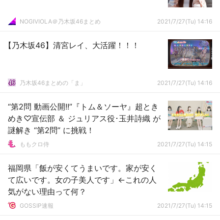
NOGIVIOLA＠乃木坂46まとめ
2021/7/27(Tu) 14:16
【乃木坂46】清宮レイ、大活躍！！！
乃木坂46まとめの「ま」
2021/7/27(Tu) 14:16
“第2問 動画公開!!”『トム＆ソーヤ』超とき
めき♡宣伝部 ＆ ジュリアス役･玉井詩織 が
謎解き “第2問” に挑戦！
ももクロ侍
2021/7/27(Tu) 14:15
福岡県「飯が安くてうまいです。家が安く
て広いです。女の子美人です」←これの人
気がない理由って何？
GOSSIP速報
2021/7/27(Tu) 14:15