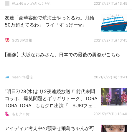
欅坂46まとめきんぐだむ
2021/7/27(Tu) 13:49
友達「豪華客船で航海士やっとるわ。月給
50万超えてるわ」 ワイ「すっげーw」
GOSSIP速報
2021/7/27(Tu) 13:45
【画像】大坂なおみさん、日本での最後の勇姿がこちら
mashlife通信
2021/7/27(Tu) 13:41
“明日7/28(水)より2夜連続放送!!” 前代未聞
コラボ、爆笑問題とギリギリトーク、TORA
TORA TORA…ももクロ出演『ITSUKIフェ
ス』放送！
ももクロ侍
2021/7/27(Tu) 13:40
アイディア考え中の顎乗せ飛鳥ちゃんが可