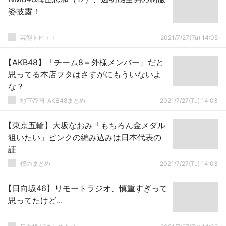
姿披露！
芸能トピ＋＋
2021/7/27(Tu) 14:05
【AKB48】「チーム8＝外様メンバー」だと
思ってる本店ヲタはさすがにもういないよ
な？
地下帝国-AKB48まとめ
2021/7/27(Tu) 14:03
【東京五輪】大坂なおみ「もちろん金メダル
狙いたい」ピンクの編み込みは日本代表の
証
僕のまとめ
2021/7/27(Tu) 14:03
【日向坂46】リモートラジオ、慎重すぎって
思ってたけど...