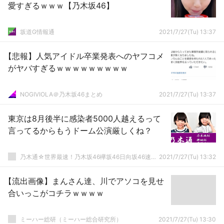
愛すぎるｗｗｗ【乃木坂46】
坂道G情報通
2021/7/27(Tu) 13:37
【悲報】人気アイドル卒業発表へのヤフコメ
がヤバすぎるｗｗｗｗｗｗｗｗｗ
NOGIVIOLA＠乃木坂46まとめ
2021/7/27(Tu) 13:37
東京は8月後半に感染者5000人越えるって
言ってるからもうドーム公演厳しくね？
乃木通☆世界最速！乃木坂46欅坂46日向坂46速報まとめ
2021/7/27(Tu) 13:32
【流出画像】まんさん達、川でアソコを見せ
合いっこがコチラｗｗｗｗ
ミーハー総研（ミーハー総合研究所）
2021/7/27(Tu) 13:30