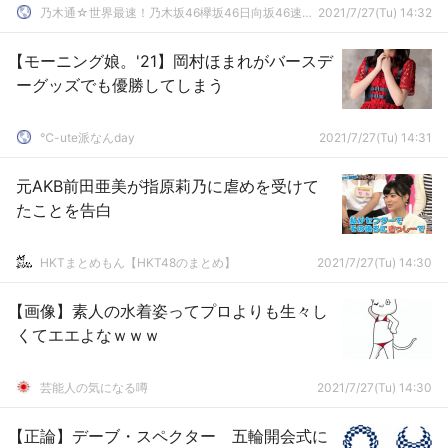
乃木通☆世界最速！乃木坂46欅坂46日向坂46速報まとめ
2021/7/27(Tu) 14:32
【モーニング娘。'21】岡村ほまれがバースデ
ーグッズでも優勝してしまう
℃-ute派なんday
2021/7/27(Tu) 14:31
元AKB前田亜美が指原莉乃に虐めを受けて
たことを告白
HKTまとめもん【HKT48のまとめ】
2021/7/27(Tu) 14:30
【画像】素人の水着姿ってプロよりも生々し
くてエエよなｗｗｗ
芸能人の気になる噂
2021/7/27(Tu) 14:30
【正論】デーブ・スペクター 五輪開会式に