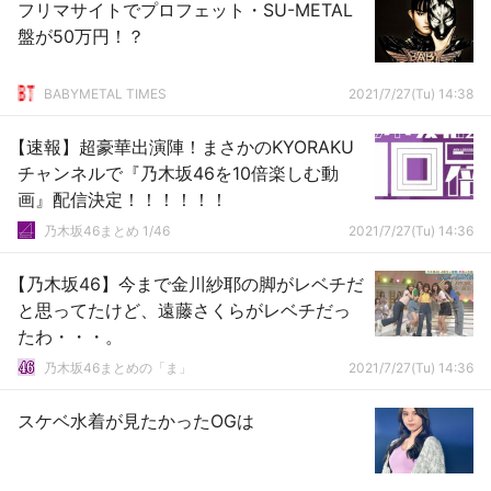
フリマサイトでプロフェット・SU-METAL
盤が50万円！？
BABYMETAL TIMES
2021/7/27(Tu) 14:38
【速報】超豪華出演陣！まさかのKYORAKU
チャンネルで『乃木坂46を10倍楽しむ動
画』配信決定！！！！！！
乃木坂46まとめ 1/46
2021/7/27(Tu) 14:36
【乃木坂46】今まで金川紗耶の脚がレベチだ
と思ってたけど、遠藤さくらがレベチだっ
たわ・・・。
乃木坂46まとめの「ま」
2021/7/27(Tu) 14:36
スケベ水着が見たかったOGは