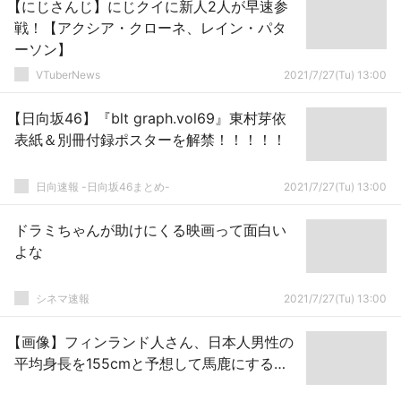
【にじさんじ】にじクイに新人2人が早速参
戦！【アクシア・クローネ、レイン・パタ
ーソン】
VTuberNews
2021/7/27(Tu) 13:00
【日向坂46】『blt graph.vol69』東村芽依
表紙＆別冊付録ポスターを解禁！！！！！
日向速報 -日向坂46まとめ-
2021/7/27(Tu) 13:00
ドラミちゃんが助けにくる映画って面白い
よな
シネマ速報
2021/7/27(Tu) 13:00
【画像】フィンランド人さん、日本人男性の
平均身長を155cmと予想して馬鹿にする…