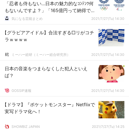
「忍者も侍もない…日本の魅力的なｺﾝﾃﾝﾂ何
もないんですよ？」「165億円って納得でき
ます？」
気になる芸能まとめ
2021/7/27(Tu) 14:30
【グラビアアイドル】合法すぎる□リがコチ
ラｗｗｗｗ
ミーハー総研（ミーハー総合研究所）
2021/7/27(Tu) 14:30
日本の音楽をつまらなくした犯人といえ
ば？
GOSSIP速報
2021/7/27(Tu) 14:30
【ドラマ】『ポケットモンスター』Netflixで
実写ドラマ化へ！
SHOWBIZ JAPAN
2021/7/27(Tu) 14:25