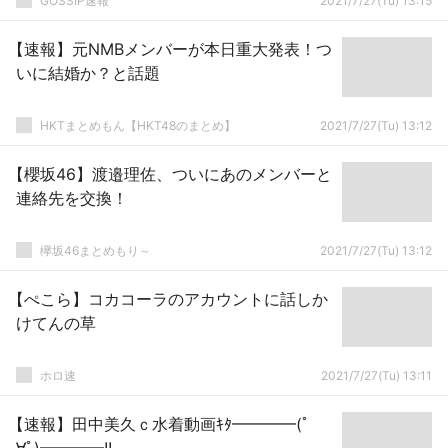
GOSSIP速報
2021/7/27(Tu) 13:15
【速報】元NMBメンバーが本日重大発表！つ
いに結婚か？と話題
HKTまとめもん【HKT48のまとめ】
2021/7/27(Tu) 13:12
【櫻坂46】渡邉理佐、ついにあのメンバーと
連絡先を交換！
欅坂46まとめもり～
2021/7/27(Tu) 13:12
【ぺこら】コカコーラのアカウントに話しか
けてんの草
ホロ速
2021/7/27(Tu) 13:11
【速報】田中美久ｃ水着動画ｷﾀ━━━━(ﾟ