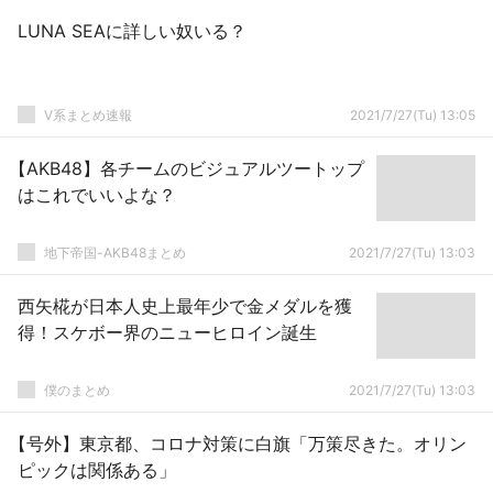
LUNA SEAに詳しい奴いる？
V系まとめ速報
2021/7/27(Tu) 13:05
【AKB48】各チームのビジュアルツートップ
はこれでいいよな？
地下帝国-AKB48まとめ
2021/7/27(Tu) 13:03
西矢椛が日本人史上最年少で金メダルを獲
得！スケボー界のニューヒロイン誕生
僕のまとめ
2021/7/27(Tu) 13:03
【号外】東京都、コロナ対策に白旗「万策尽きた。オリン
ピックは関係ある」