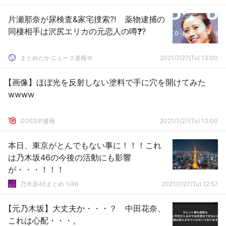
片瀬那奈が尿検査&家宅捜索⁈ 薬物逮捕の
同棲相手は沢尻エリカの元恋人の噂❓?
まとめだかニュース速報＠
2021/7/27(Tu) 13:00
【画像】ほぼ光を反射しない塗料で手に穴を開けてみた
wwww
GOSSIP速報
2021/7/27(Tu) 13:00
本日、東京がとんでもない事に！！！これ
は乃木坂46の今後の活動にも影響
が・・・！！！
乃木坂46まとめ 1/46
2021/7/27(Tu) 12:57
【元乃木坂】大丈夫か・・・？ 中田花奈、
これは心配・・・。