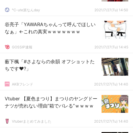
℃-ute派なんday
2021/7/27(Tu) 14:50
谷亮子「YAWARAちゃんって呼んでほしい
なぁ」←これの真実ｗｗｗｗｗｗｗ
GOSSIP速報
2021/7/27(Tu) 14:45
薮下楓「#さよならの余韻 オフショットた
ちです❤‍?」
AKBフレンド
2021/7/27(Tu) 14:40
Vtuber 【夏色まつり】まつりのヤングドー
ナツが売れない理由”箱でバレる”ｗｗｗｗ
Vtuberまとめてみました
2021/7/27(Tu) 14:40