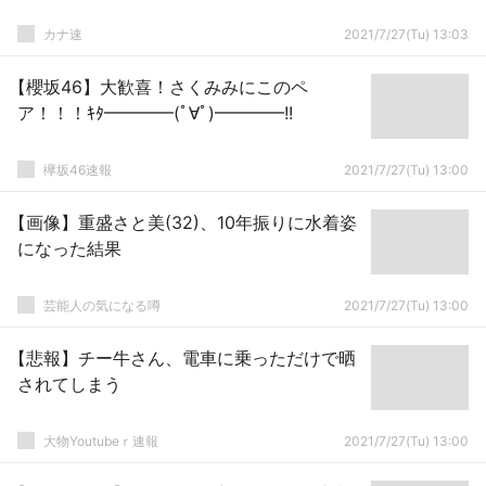
カナ速
2021/7/27(Tu) 13:03
【櫻坂46】大歓喜！さくみみにこのペ
ア！！！ｷﾀ━━━━(ﾟ∀ﾟ)━━━━!!
欅坂46速報
2021/7/27(Tu) 13:00
【画像】重盛さと美(32)、10年振りに水着姿
になった結果
芸能人の気になる噂
2021/7/27(Tu) 13:00
【悲報】チー牛さん、電車に乗っただけで晒
されてしまう
大物Youtubeｒ速報
2021/7/27(Tu) 13:00