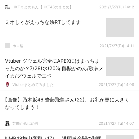
HKTまとめもん【HKT48のまとめ】
2021/7/27(Tu) 14:12
ミオしゃがえっちな絵RTしてます
ホロ速
2021/7/27(Tu) 14:11
Vtuber グウェル完全にAPEXにはまっちま
ったのか？7/28(水)20時 酢酸かのん/歌衣メ
イカ/グウェルでエペ
Vtuberまとめてみました
2021/7/27(Tu) 14:08
【画像】乃木坂46 齋藤飛鳥さん(22)、お乳が更に大きく
なってしまう！
芸能かめはめ波
2021/7/27(Tu) 14:07
NMB48梅山恋和（17）、透明感全開の制服