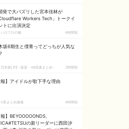
I開発で大バズリした宮本佳林が
loudflare Workers Tech」トークイ
ントに出演決定
ハロプロの種
4時間前
木坂6期生と僕青ってどっちが人気な
？
乃木坂LIFE -坂道・48高速まとめ-
2時間前
悲報】アイドルが歌下手な理由
V系まとめ速報
4時間前
報】BEYOOOOONDS、
HICA#TETSUの新リーダーに西田汐