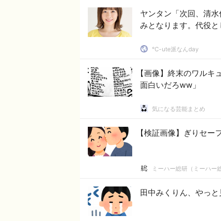
ヤンタン「次回、清水
みとなります。代役と
℃-ute派なんday
【画像】終末のワルキ
面白いだろww」
気になる芸能まとめ
【検証画像】ぎりセー
ミーハー総研（ミーハー
田中みくりん、やっと