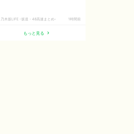
乃木坂LIFE -坂道・48高速まとめ-
1時間前
もっと見る