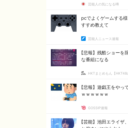
芸能人の気になる噂
pcでよくゲームする
すすめ教えて
芸能人ニュース速報
【悲報】残酷ショーを
な番組になる
HKTまとめもん【HKT4
【悲報】遊戯王をやっ
ｗｗｗｗｗｗ
GOSSIP速報
【芸能】池田エライザ、