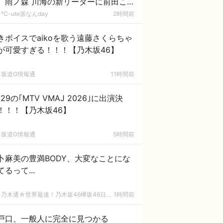
、雨ノ森 川海の新リーダーに前田こ
ろｷﾀ━━━━(ﾟ∀ﾟ)━━━━!!
℃-ute派なんday
2時間前
きボイスでaikoを歌う遠藤さくらちゃ
が可愛すぎる！！！【乃木坂46】
坂道G情報通
11時間前
/29の｢MTV VMAJ 2026｣に出演決
！！！【乃木坂46】
坂道G情報通
5時間前
卜麻美の豊満BODY、大変なことにな
てるって...
乃木通☆世界最速！乃木坂46欅坂46日向坂46速報まとめ
1時間前
戸口、一般人に完全に見つかる