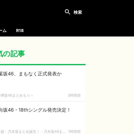
ーム
R18
気の記事
葉坂46、まもなく正式発表か
欅坂46まとめもり～
5時間前
向坂46・18thシングル発売決定！
超・乃木坂まとめ誕生！ - 乃木坂46まとめ
1時間前