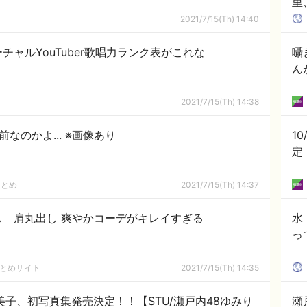
里
こ
2021/7/15(Th) 14:40
バーチャルYouTuber歌唱力ランク表がこれな
囁
ん
2021/7/15(Th) 14:38
なのかよ... ※画像あり
10
定
まとめ
2021/7/15(Th) 14:37
 肩丸出し 爽やかコーデがキレイすぎる
水
っ
まとめサイト
2021/7/15(Th) 14:35
美子、初写真集発売決定！！【STU/瀬戸内48ゆみり
瀬