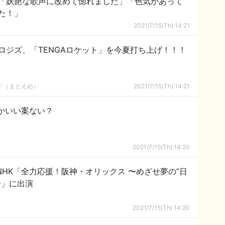
「妖艶な歌声に改めて惚れました」「色気があって
た！」
2021/7/15(Th) 14:21
ロジズ、「TENGAロケット」を今夏打ち上げ！！！
ルド（まとえめ）
2021/7/15(Th) 14:21
かいい案ない？
2021/7/15(Th) 14:20
 NHK「全力応援！阪神・オリックス 〜めざせ夢の”日
〜」に出演
2021/7/15(Th) 14:20