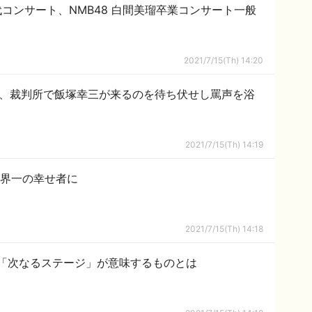
 次世代コンサート、NMB48 白間美瑠卒業コンサート一般
2021/7/15(Th) 14:20
rさん、裁判所で飯塚幸三が来るのを待ち伏せし罵声を浴
2021/7/15(Th) 14:19
世界一の幸せ者に
2021/7/15(Th) 14:18
った「次なるステージ」が意味するものとは