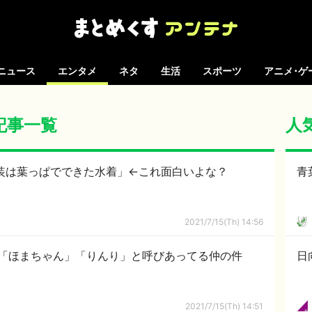
ニュース
エンタメ
ネタ
生活
スポーツ
アニメ･ゲ
の記事一覧
人
曲衣装は葉っぱでできた水着」←これ面白いよな？
青
2021/7/15(Th) 14:56
「ほまちゃん」「りんり」と呼びあってる仲の件
日
2021/7/15(Th) 14:51