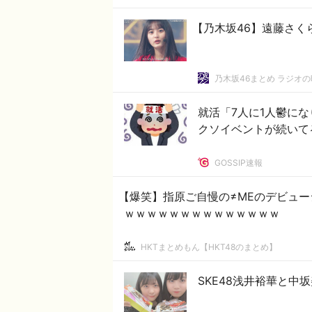
【乃木坂46】遠藤さくら
乃木坂46まとめ ラジオ
就活「7人に1人鬱に
クソイベントが続いて
GOSSIP速報
【爆笑】指原ご自慢の≠MEのデビュー
ｗｗｗｗｗｗｗｗｗｗｗｗｗｗ
HKTまとめもん【HKT48のまとめ】
SKE48浅井裕華と中