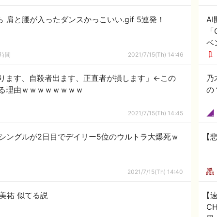
 肩と腰が入ったダンスかっこいい.gif 5連発！
A
「C
ベ
の時間
2021/7/15(Th) 14:46
なります、自殺者出ます、正直者が損します」←この
乃
る理由ｗｗｗｗｗｗｗｗ
の
2021/7/15(Th) 14:45
シングルが2日目でデイリー5位のウルトラ大爆死ｗ
【
2021/7/15(Th) 14:40
坂美祐 似てる説
【速
C