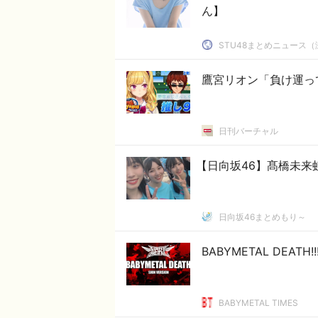
ん】
STU48まとめニュース（
鷹宮リオン「負け運っ
日刊バーチャル
【日向坂46】髙橋未来
日向坂46まとめもり～
BABYMETAL DEATH
BABYMETAL TIMES