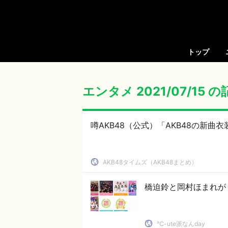
トップ
エンタメ 2021/07/15 
噂AKB48（公式）「AKB48の新
AKB48タイムズ（AKB48まとめ）
橋迫鈴と岡村ほまれが
℃-ute派なんday