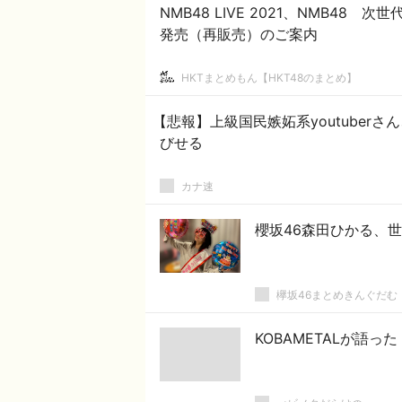
NMB48 LIVE 2021、NMB48
発売（再販売）のご案内
HKTまとめもん【HKT48のまとめ】
【悲報】上級国民嫉妬系youtube
びせる
カナ速
櫻坂46森田ひかる、
欅坂46まとめきんぐだむ
KOBAMETALが語