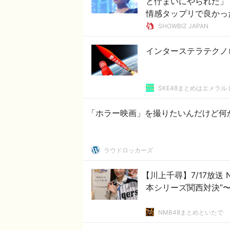
と佇まいにやられた」
情感タップリで良かっ
SHOWBIZ JAPAN
インターステラテクノ
SKE48まとめはエメラ
「ホラー映画」を撮りたいんだけど何
ラウドロッカーズ
【川上千尋】7/17放送
本シリーズ関西対決”
NMB48まとめといたで