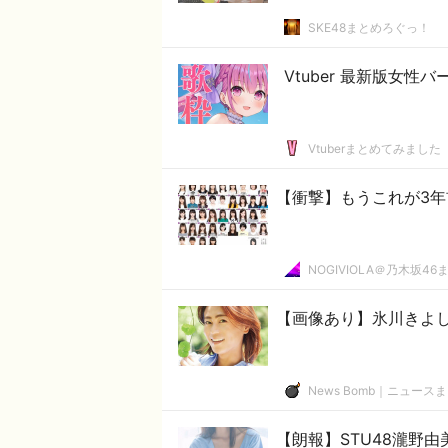
SKE48まとめろぐっ！
Vtuber 最新版女性
Vtuberまとめてみました
【衝撃】もうこれが3年前
NOGIVIOLA＠乃木坂46
【画像あり】氷川きよし
News Bomb｜ニュース
【朗報】STU48瀧野由