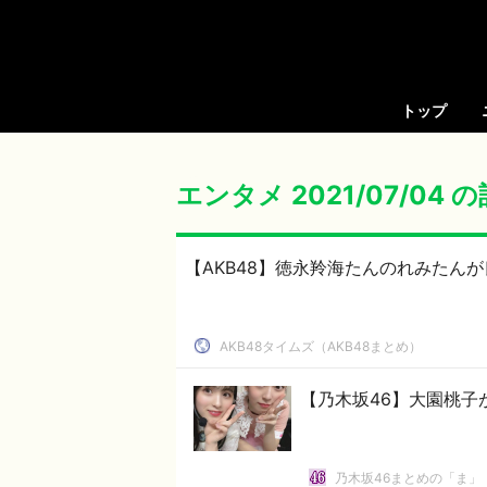
トップ
エンタメ 2021/07/04 
【AKB48】徳永羚海たんのれみたん
AKB48タイムズ（AKB48まとめ）
【乃木坂46】大園桃子
乃木坂46まとめの「ま」