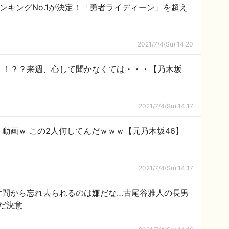
ンキングNo.1が決定！「勇者ライディーン」を超え
2021/7/4(Su) 14:20
！！？？来週、心して聞かなくては・・・【乃木坂
2021/7/4(Su) 14:17
動画ｗ この2人何してんだｗｗｗ【元乃木坂46】
2021/7/4(Su) 14:17
世間から忘れ去られるのは嫌だな…古尾谷雅人の長男
だ決意