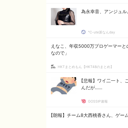
為永幸音、アンジュル
℃-ute派なんday
えなこ、年収5000万プロゲーマー
なので」
HKTまとめもん【HKT48のまとめ】
【悲報】ワイ二一ト、
んだが……
GOSSIP速報
【朗報】チーム8大西桃香さん、ゲー