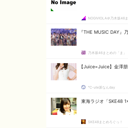
NOGIVIOLA＠乃木坂46
『THE MUSIC DA
乃木坂46まとめの「ま」
【Juice=Juice
℃-ute派なんday
東海ラジオ「SKE48 
SKE48まとめろぐっ！