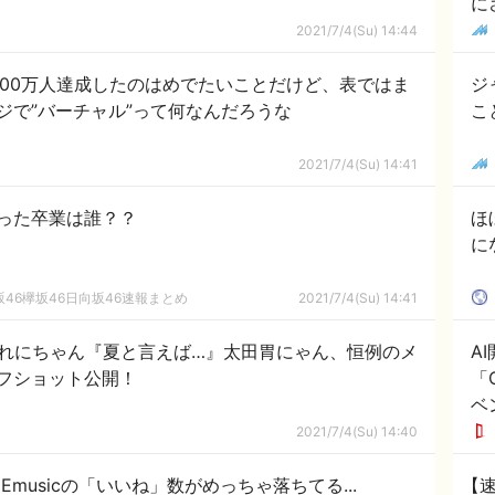
に
2021/7/4(Su) 14:44
Guraが300万人達成したのはめでたいことだけど、表ではま
ジ
ジで”バーチャル”って何なんだろうな
こ
2021/7/4(Su) 14:41
った卒業は誰？？
ほ
に
46欅坂46日向坂46速報まとめ
2021/7/4(Su) 14:41
ん＆れにちゃん『夏と言えば…』太田胃にゃん、恒例のメ
A
フショット公開！
「C
ベ
2021/7/4(Su) 14:40
Emusicの「いいね」数がめっちゃ落ちてる...
【速