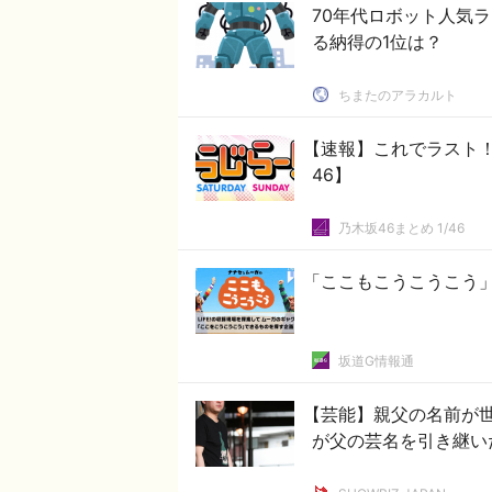
70年代ロボット人気ラ
る納得の1位は？
ちまたのアラカルト
【速報】これでラスト
46】
乃木坂46まとめ 1/46
「ここもこうこうこう」
坂道G情報通
【芸能】親父の名前が
が父の芸名を引き継い