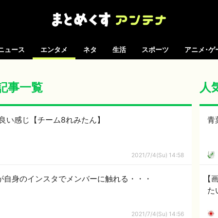
ニュース
エンタメ
ネタ
生活
スポーツ
アニメ･ゲ
の記事一覧
人
が良い感じ【チーム8れみたん】
青
2021/7/4(Su) 14:58
が自身のインスタでメンバーに触れる・・・
【
た
2021/7/4(Su) 14:56