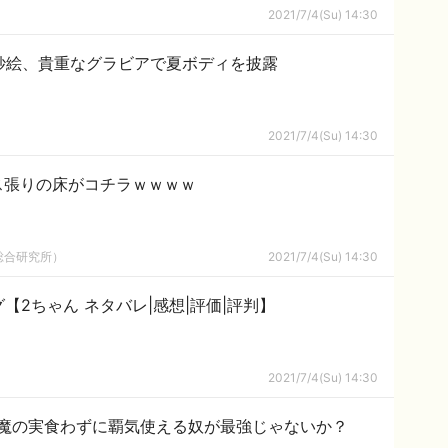
2021/7/4(Su) 14:30
紗絵、貴重なグラビアで夏ボディを披露
2021/7/4(Su) 14:30
ス張りの床がコチラｗｗｗｗ
総合研究所）
2021/7/4(Su) 14:30
【2ちゃん ネタバレ|感想|評価|評判】
2021/7/4(Su) 14:30
局悪魔の実食わずに覇気使える奴が最強じゃないか？