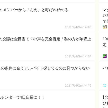
ムメンバーから「んぬ」と呼ばれ始める
マ
萌
で
2021/7/4(Su) 14:48
との交際は金目当て？の声を完全否定「私の方が年収上
10
定
2021/7/4(Su) 14:48
この条件に合うアルバイト探してるのに見つからない
ハ
2021/7/4(Su) 14:45
ムセンターで1日店長に！！
【
ひ