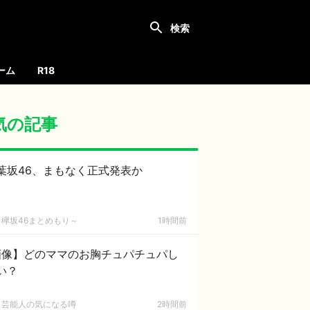
ーム
R18
気の記事
葉坂46、まもなく正式発表か
欅坂46まとめもり～
1時間前
画像】どのママのお胸チュパチュパし
い？
芸能人の気になる噂
2時間前