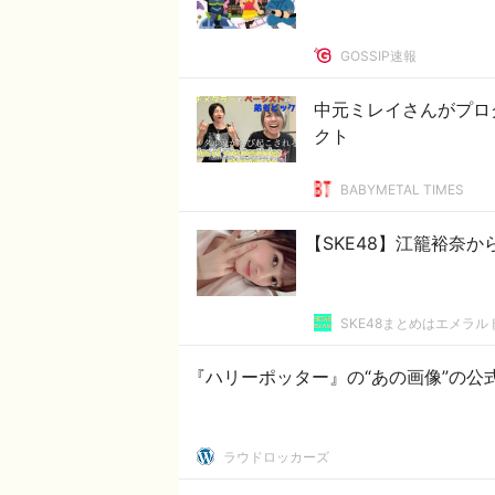
GOSSIP速報
中元ミレイさんがプログレ好
クト
BABYMETAL TIMES
【SKE48】江籠裕奈から匂
SKE48まとめはエメラ
『ハリーポッター』の“あの画像”の公
ラウドロッカーズ