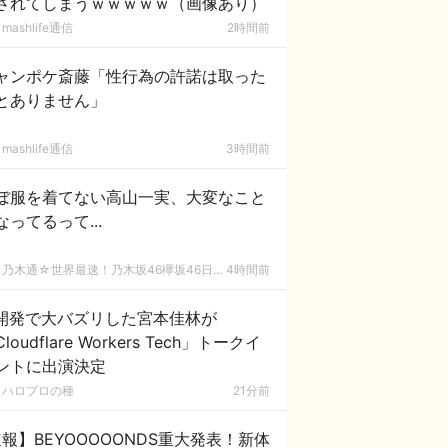
されてしまうｗｗｗｗｗ（画像あり）
mashlife通信
2時間前
ャンポケ斎藤「性行為の許諾は取った
とありません」
mashlife通信
3時間前
ぼ服を着てない高山一実、大変なこと
なってるって...
乃木通☆世界最速！乃木坂46欅坂46日向坂46速報まとめ
4時間前
I開発で大バズリした宮本佳林が
loudflare Workers Tech」トークイ
ントに出演決定
ハロプロの種
21分前
報】BEYOOOOONDS重大発表！新体