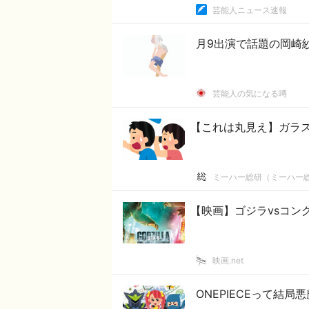
芸能人ニュース速報
月9出演で話題の岡崎
芸能人の気になる噂
【これは丸見え】ガラ
ミーハー総研（ミーハー
【映画】ゴジラvsコング
映画.net
ONEPIECEって結