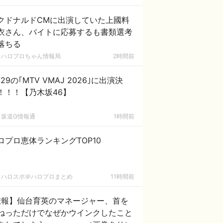
クドナルドCMに出演していた上國料
衣さん、バイトに応募するも書類選考
落ちる
ハロプロちゃん情報局
2時間前
/29の｢MTV VMAJ 2026｣に出演決
！！！【乃木坂46】
坂道G情報通
1時間前
ロプロ恵体ランキングTOP10
ハロスポ＠ハロプロまとめ
11時間前
悲報】仙台育英のマネージャー、首を
ねっただけでなぜかウインクしたこと