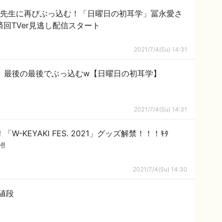
修先生に再びぶっ込む！「日曜日の初耳学」冨永愛さ
回TVer見逃し配信スタート
2021/7/4(Su) 14:31
、最後の最後でぶっ込むw【日曜日の初耳学】
2021/7/4(Su) 14:31
-KEYAKI FES. 2021」グッズ解禁！！！ｷﾀ
!
2021/7/4(Su) 14:30
値段