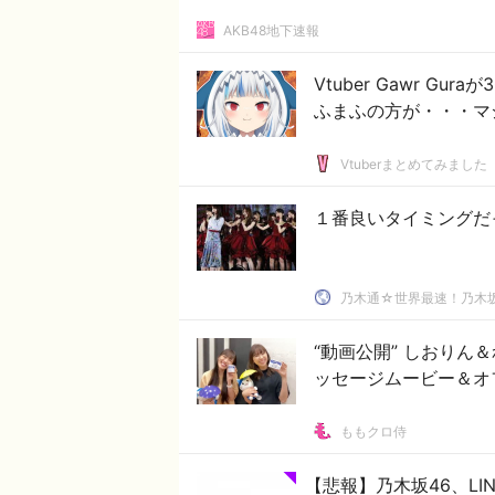
AKB48地下速報
Vtuber Gawr 
ふまふの方が・・・マ
Vtuberまとめてみました
１番良いタイミングだ
乃木通☆世界最速！乃木坂
“動画公開” しおり
ッセージムービー＆オ
ももクロ侍
【悲報】乃木坂46、LIN