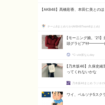
【AKB48】髙橋彩香、本田仁美との
チーム8まとめりか(AKB48Team8まとめ)
【モーニング娘。'21
頭グラビアｷﾀ━━━━(ﾟ
℃-ute派なんday
【乃木坂46】久保史緒
ってくれないかな
乃木坂46まとめ ラジオ
ワイ、ペルソナ5スク