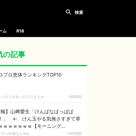
ーム
R18
気の記事
ロプロ恵体ランキングTOP10
ハロスポ＠ハロプロまとめ
4時間前
朗報】山﨑愛生「けんぱなぱっぱぱ
！」 ← けん玉やる気無さすぎて草
ｗｗｗｗｗｗｗ【モーニング
。'26】
℃-ute派なんday
14時間前