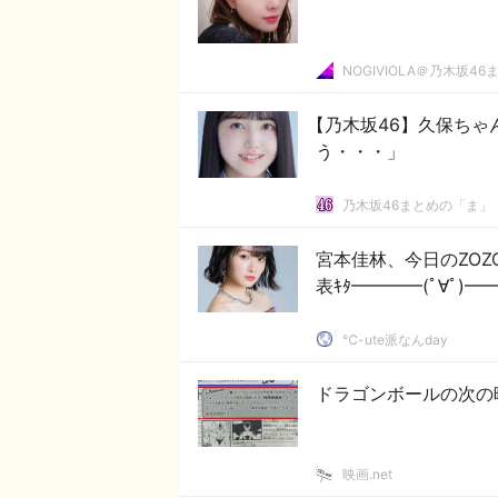
NOGIVIOLA＠乃木坂46
【乃木坂46】久保ちゃ
う・・・」
乃木坂46まとめの「ま」
宮本佳林、今日のZO
表ｷﾀ━━━━(ﾟ∀ﾟ)━━
℃-ute派なんday
ドラゴンボールの次の
映画.net