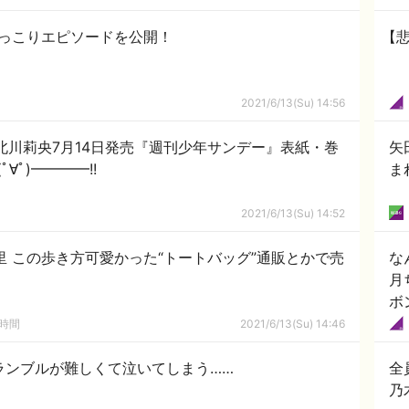
ほっこりエピソードを公開！
【
2021/6/13(Su) 14:56
】北川莉央7月14日発売『週刊少年サンデー』表紙・巻
矢
∀ﾟ)━━━━!!
ま
2021/6/13(Su) 14:52
里 この歩き方可愛かった“トートバッグ”通販とかで売
な
月
ボ
の時間
2021/6/13(Su) 14:46
ランブルが難しくて泣いてしまう……
全
乃