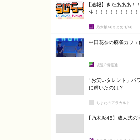
【速報】きたあああ！
生！！！！！！！！！
乃木坂46まとめ 1/46
中田花奈の麻雀カフェ
坂道G情報通
「お笑いタレント」パワ
に輝いたのは？
ちまたのアラカルト
【乃木坂46】成人式の