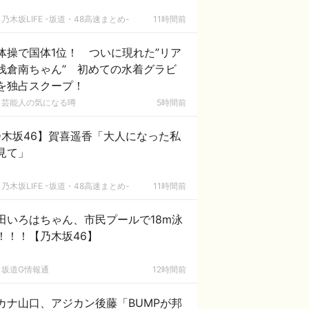
乃木坂LIFE -坂道・48高速まとめ-
11時間前
体操で国体1位！ ついに現れた”リア
浅倉南ちゃん” 初めての水着グラビ
を独占スクープ！
芸能人の気になる噂
5時間前
乃木坂46】賀喜遥香「大人になった私
見て」
乃木坂LIFE -坂道・48高速まとめ-
11時間前
田いろはちゃん、市民プールで18m泳
！！！【乃木坂46】
坂道G情報通
12時間前
カナ山口、アジカン後藤「BUMPが邦