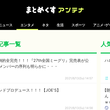
ニュース
エンタメ
ネタ
生活
スポーツ
アニメ･ゲ
の記事一覧
人
倒的全完売！！！『27th全国ミーグリ』完売表が公
ハ
メンバーの序列も明らかに・・・
2021/6/13(Su) 14:57
ンドプロデュース！！！【JOE'S】
【
ん
ｗ
娘
2021/6/13(Su) 14:56