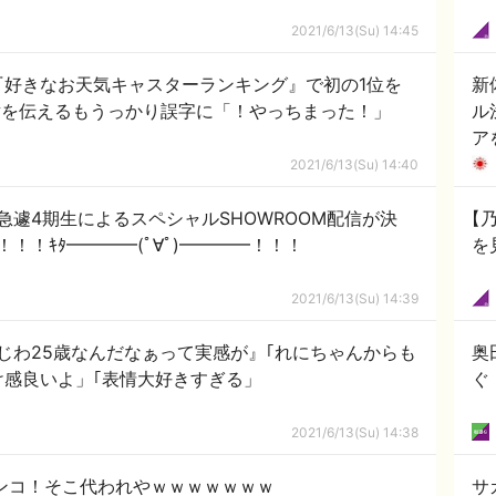
2021/6/13(Su) 14:45
『好きなお天気キャスターランキング』で初の1位を
新
て感謝を伝えるもうっかり誤字に「！やっちまった！」
ル
ア
2021/6/13(Su) 14:40
急遽4期生によるスペシャルSHOWROOM配信が決
【
！！ｷﾀ━━━━(ﾟ∀ﾟ)━━━━！！！
を
2021/6/13(Su) 14:39
じわ25歳なんだなぁって実感が』｢れにちゃんからも
奥
け感良いよ」｢表情大好きすぎる」
ぐ
2021/6/13(Su) 14:38
ンコ！そこ代われやｗｗｗｗｗｗｗ
サ