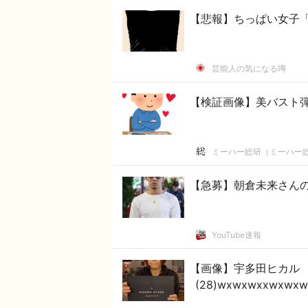
【悲報】ちっぱい女子
芸能人の気になる噂
【検証画像】美バスト
ミーハー総研（ミーハー
【急募】朝倉未来さん
YouTube速報
【画像】宇多田ヒカル
(28)wxwxwxxwxwx