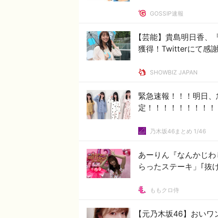
GOSSIP速報
【芸能】貴島明日香、
獲得！Twitterに
SHOWBIZ JAPAN
緊急速報！！！明日、
定！！！！！！！！！！
乃木坂46まとめ 1/46
あーりん『なんかじわ
らったステーキ」｢抜
ももクロ侍
【元乃木坂46】おいワ