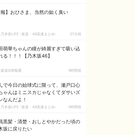
悲報】おひさま、当然の如く臭い
乃木坂LIFE -坂道・48高速まとめ-
57分前
田萌華ちゃんの瞳が綺麗すぎて吸い込
れる！！！【乃木坂46】
坂道G情報通
9時間前
んで今日の始球式に限って、瀬戸口心
ちゃんはミニスカじゃなくてダサいズ
ンなんだよ！
乃木坂LIFE -坂道・48高速まとめ-
5時間前
員黒髪・清楚・おしとやかだった頃の
木坂に戻りたい