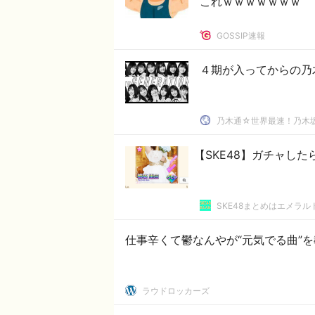
これｗｗｗｗｗｗｗ
GOSSIP速報
４期が入ってからの乃
乃木通☆世界最速！乃木坂
【SKE48】ガチャし
SKE48まとめはエメラ
仕事辛くて鬱なんやが“元気でる曲”
ラウドロッカーズ