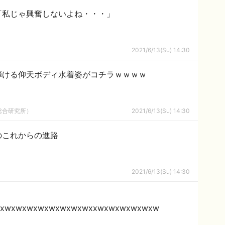
「私じゃ興奮しないよね・・・」
2021/6/13(Su) 14:30
弾ける仰天ボディ水着姿がコチラｗｗｗｗ
総合研究所）
2021/6/13(Su) 14:30
のこれからの進路
2021/6/13(Su) 14:30
wxwxwxwxwxwxwxwxwxxwxwxwxwxwxw