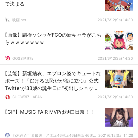
で決まる
映画.net
2021/6/12(Sa) 14:30
【画像】覇権ソシャゲFGOの新キャラがこち
らｗｗｗｗｗｗｗ
GOSSIP速報
2021/6/12(Sa) 14:30
【芸能】新垣結衣、エプロン姿でキュートな
ポーズ！『逃げるは恥だが役に立つ』公式
Twitterが33歳の誕生日に“初出しショッ
ト”を公開
SHOWBIZ JAPAN
2021/6/12(Sa) 14:30
【GIF】MUSIC FAIR MVPは樋口日奈！！！
乃木通☆世界最速！乃木坂46欅坂46日向坂46速報まとめ
2021/6/12(Sa) 14:28