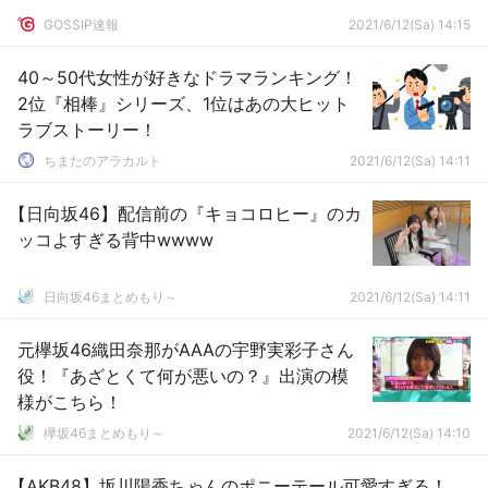
GOSSIP速報
2021/6/12(Sa) 14:15
40～50代女性が好きなドラマランキング！
2位『相棒』シリーズ、1位はあの大ヒット
ラブストーリー！
ちまたのアラカルト
2021/6/12(Sa) 14:11
【日向坂46】配信前の『キョコロヒー』のカ
ッコよすぎる背中wwww
日向坂46まとめもり～
2021/6/12(Sa) 14:11
元欅坂46織田奈那がAAAの宇野実彩子さん
役！『あざとくて何が悪いの？』出演の模
様がこちら！
欅坂46まとめもり～
2021/6/12(Sa) 14:10
【AKB48】坂川陽香ちゃんのポニーテール可愛すぎる！