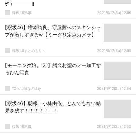
∀ﾟ)━━━━!!
欅坂46速報
2021/6/12(Sa) 12:56
【櫻坂46】増本綺良、守屋茜へのスキンシッ
プが激しすぎるw【ミーグリ定点カメラ】
欅坂46まとめもり～
2021/6/12(Sa) 12:55
【モーニング娘。'21】譜久村聖のノー加工す
っぴん写真
℃-ute派なんday
2021/6/12(Sa) 12:54
【櫻坂46】朗報！小林由依、とんでもない結
果を残す！！！！！！！
欅坂46速報
2021/6/12(Sa) 12:53