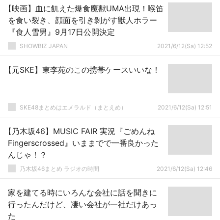
【映画】血に飢えた爆食魔獣UMA出現！喉笛
を食い裂き、顔面を引き剝がす獣人ホラー
『食人雪男』9月17日公開決定
SHOWBIZ JAPAN
2021/6/12(Sa) 12:52
【元SKE】東李苑のこの携帯ケースいいな！
SKE48まとめはエメラルド（まとえめ）
2021/6/12(Sa) 12:51
【乃木坂46】MUSIC FAIR 実況『ごめんね
Fingerscrossed』いままでで一番良かった
んじゃ！？
乃木坂46まとめ ラジオの時間
2021/6/12(Sa) 12:46
家を建てる時にいろんな会社に話を聞きに
行ったんだけど、凄い会社が一社だけあっ
た