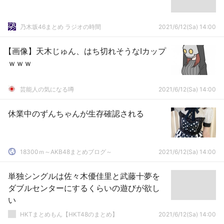
乃木坂46まとめ ラジオの時間
2021/6/12(Sa) 14:00
【画像】天木じゅん、はち切れそうなIカップ
ｗｗｗ
芸能人の気になる噂
2021/6/12(Sa) 14:00
休業中のずんちゃんが生存確認される
18300ｍ～AKB48まとめブログ～
2021/6/12(Sa) 14:00
単独シングルは佐々木優佳里と武藤十夢を
ダブルセンターにするくらいの遊びが欲し
い
HKTまとめもん【HKT48のまとめ】
2021/6/12(Sa) 14:00