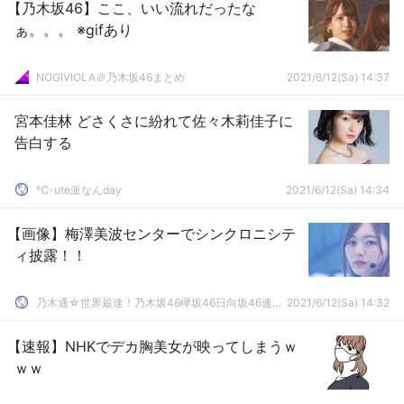
【乃木坂46】ここ、いい流れだったな
ぁ。。。 ※gifあり
NOGIVIOLA＠乃木坂46まとめ
2021/6/12(Sa) 14:37
宮本佳林 どさくさに紛れて佐々木莉佳子に
告白する
℃-ute派なんday
2021/6/12(Sa) 14:34
【画像】梅澤美波センターでシンクロニシテ
ィ披露！！
乃木通☆世界最速！乃木坂46欅坂46日向坂46速報まとめ
2021/6/12(Sa) 14:32
【速報】NHKでデカ胸美女が映ってしまうｗ
ｗｗ