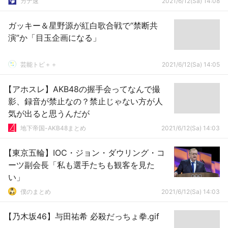
カナ速
2021/6/12(Sa) 14:08
ガッキー＆星野源が紅白歌合戦で“禁断共
演”か「目玉企画になる」
芸能トピ＋＋
2021/6/12(Sa) 14:05
【アホスレ】AKB48の握手会ってなんで撮
影、録音が禁止なの？禁止じゃない方が人
気が出ると思うんだが
地下帝国-AKB48まとめ
2021/6/12(Sa) 14:03
【東京五輪】IOC・ジョン・ダウリング・コ
ーツ副会長「私も選手たちも観客を見た
い」
僕のまとめ
2021/6/12(Sa) 14:03
【乃木坂46】与田祐希 必殺だっちょ拳.gif