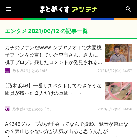
エンタメ 2021/06/12 の記事一覧
ガチのファンだwww シブヤノオトで大園桃
子ファンを公言していた空音さん、過去に
桃子ブログに残したコメントが発見される
wwwwww【乃木坂46】
乃木坂46まとめ 1/46
2021/6/12(Sa) 14:57
【乃木坂46】一番リスペクトしてなさそうな
団員が残った２人だけの軍団・・・
乃木坂46まとめの「ま」
2021/6/12(Sa) 14:56
AKB48グループの握手会ってなんで撮影、録音が禁止な
の？禁止じゃない方が人気が出ると思うんだが