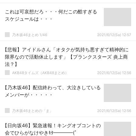
これは可哀想だろ・・・何だこの酷すぎる
スケジュールは・・・
乃木坂46まとめ 1/46
2021/6/12(Sa) 12:57
【悲報】アイドルさん「オタクが気持ち悪すぎて精神的に
限界なので活動休止します」【プランクスターズ 炎上商
法？】
AKB48タイムズ（AKB48まとめ）
2021/6/12(Sa) 12:56
【乃木坂46】配信終わって、大泣きしている
メンバーが・・・・・
乃木坂46まとめの「ま」
2021/6/12(Sa) 12:56
【日向坂46】緊急速報！キングオブコントの
会でひらがなけやきｷﾀ━━━━(ﾟ