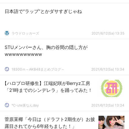
日本語で“ラップ”とかダサすぎじゃね
ラウドロッカーズ
2021/6/12(Sa) 13:35
STUメンバーさん、胸の谷間の隠し方が
wwwwwwwwww
18300ｍ～AKB48まとめブログ～
2021/6/12(Sa) 13:34
【ハロプロ研修生】江端妃咲がBerryz工房
「21時までのシンデレラ」を踊ってみた！
℃-ute派なんday
2021/6/12(Sa) 13:34
菅原茉椰「今日は（ドラフト2期生が）お披
露目されてから6年経ちました！」