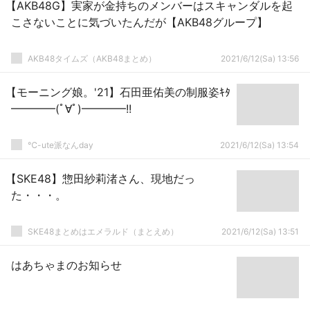
【AKB48G】実家が金持ちのメンバーはスキャンダルを起
こさないことに気づいたんだが【AKB48グループ】
AKB48タイムズ（AKB48まとめ）
2021/6/12(Sa) 13:56
【モーニング娘。'21】石田亜佑美の制服姿ｷﾀ
━━━━(ﾟ∀ﾟ)━━━━!!
℃-ute派なんday
2021/6/12(Sa) 13:54
【SKE48】惣田紗莉渚さん、現地だっ
た・・・。
SKE48まとめはエメラルド（まとえめ）
2021/6/12(Sa) 13:51
はあちゃまのお知らせ