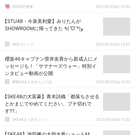
GOSSIP速報
2021/6/12(Sa) 13:30
【STU48・今泉美利愛】みりたんが
SHOWROOMに帰ってきた ٩(ˊᗜˋ*)و
AKBフレンド
2021/6/12(Sa) 13:23
櫻坂46キャプテン菅井友香から新成人にメ
ッセージも！「サマナーズウォー」特別イ
ンタビュー動画が公開
欅坂46まとめきんぐだむ
2021/6/12(Sa) 13:22
【SKE48の大富豪】青木詩織「都落ちさせる
とかまじでやめてください。ブチ切れで
す??」
SKE48まとめろぐっ！
2021/6/12(Sa) 13:22
【SKE48】池田楓の大胆水着ショットｷﾀ