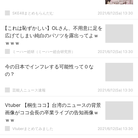
SKE48まとめもらんだむ
2021/6/12(Sa) 13:30
【これは恥ずかしい】OLさん、不用意に足を
広げてしまい純白のパソツを露出ってよｗ
ｗｗｗ
ミーハー総研（ミーハー総合研究所）
2021/6/12(Sa) 13:30
今の日本でインフレする可能性って０な
の？
芸能人ニュース速報
2021/6/12(Sa) 13:30
Vtuber 【桐生ココ】台湾のニュースの背景
画像がココ会長の卒業ライブの告知画像ｗ
ｗｗ
Vtuberまとめてみました
2021/6/12(Sa) 13:30