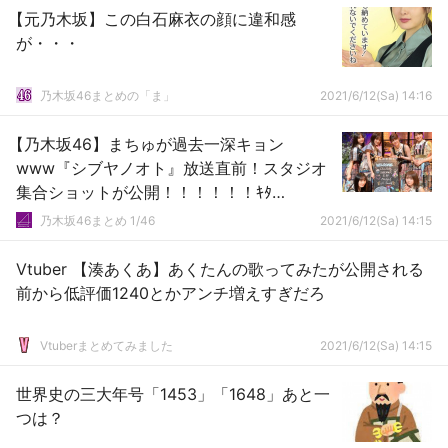
【元乃木坂】この白石麻衣の顔に違和感
が・・・
乃木坂46まとめの「ま」
2021/6/12(Sa) 14:16
【乃木坂46】まちゅが過去一深キョン
www『シブヤノオト』放送直前！スタジオ
集合ショットが公開！！！！！！ｷﾀ
━━━━(ﾟ∀ﾟ)━━━━！！！
乃木坂46まとめ 1/46
2021/6/12(Sa) 14:15
Vtuber 【湊あくあ】あくたんの歌ってみたが公開される
前から低評価1240とかアンチ増えすぎだろ
Vtuberまとめてみました
2021/6/12(Sa) 14:15
世界史の三大年号「1453」「1648」あと一
つは？