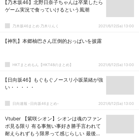
【乃木坂46】北野日奈子ちゃんは卒業したら
ゲーム実況で食っていけるという風潮
乃木坂46まとめ 乃木りんく
2021/6/12(Sa) 13:00
【神乳】本郷柚巴さん圧倒的おっぱいを披露
HKTまとめもん【HKT48のまとめ】
2021/6/12(Sa) 13:00
【日向坂46】もぐもぐノースリ小坂菜緒が強
い・・・・・
日向速報 -日向坂46まとめ-
2021/6/12(Sa) 13:00
Vtuber 【紫咲シオン】シオンは魂のファン
ボ見る限り 有る事無い事好き勝手言われて
耐えられずもう限界って感じらしい 最後に