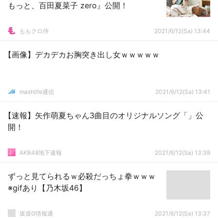
もっと、百田夏菜子 zero』公開！
ももクロ侍
2021/6/12(Sa) 13:44
【画像】デカデカお胸突き出し女ｗｗｗｗｗ
mashlife通信
2021/6/12(Sa) 13:41
【速報】矢作萌夏ちゃん3曲目のオリジナルソング「」公
開！
AKB48地下速報
2021/6/12(Sa) 13:39
ずっと見てられるｗ必殺だっちょ拳ｗｗｗ
※gifあり【乃木坂46】
坂道G情報通
2021/6/12(Sa) 13:37