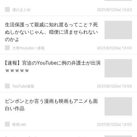
僕のまとめ
2021/6/12(Sa) 13:03
生活保護って親戚に知れ渡るってこと？死
ぬしかないじゃん、穏便に済ませられない
のかよ
大物Youtubeｒ速報
2021/6/12(Sa) 13:00
【速報】宮迫のYouTubeに例の弁護士が出演
ｗｗｗｗｗ
YouTube速報
2021/6/12(Sa) 13:00
ピンポンとか言う漫画も映画もアニメも面
白い作品
映画.net
2021/6/12(Sa) 13:00