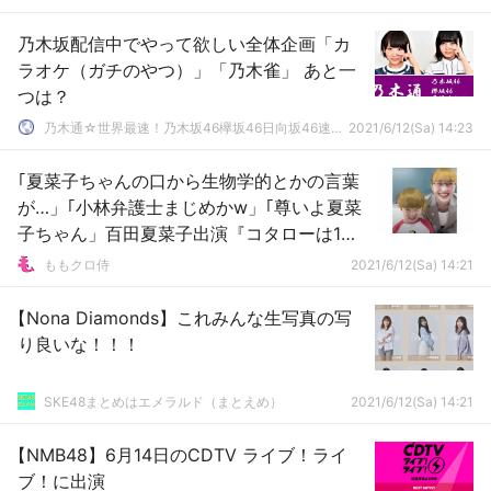
乃木坂配信中でやって欲しい全体企画「カ
ラオケ（ガチのやつ）」「乃木雀」 あと一
つは？
乃木通☆世界最速！乃木坂46欅坂46日向坂46速報まとめ
2021/6/12(Sa) 14:23
｢夏菜子ちゃんの口から生物学的とかの言葉
が…」｢小林弁護士まじめかw」｢尊いよ夏菜
子ちゃん」百田夏菜子出演『コタローは1人
暮らし 第８話』実況まとめ！
ももクロ侍
2021/6/12(Sa) 14:21
【Nona Diamonds】これみんな生写真の写
り良いな！！！
SKE48まとめはエメラルド（まとえめ）
2021/6/12(Sa) 14:21
【NMB48】6月14日のCDTV ライブ！ライ
ブ！に出演