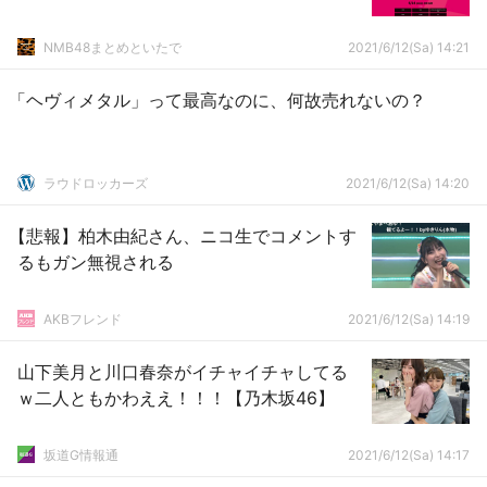
NMB48まとめといたで
2021/6/12(Sa) 14:21
「ヘヴィメタル」って最高なのに、何故売れないの？
ラウドロッカーズ
2021/6/12(Sa) 14:20
【悲報】柏木由紀さん、ニコ生でコメントす
るもガン無視される
AKBフレンド
2021/6/12(Sa) 14:19
山下美月と川口春奈がイチャイチャしてる
ｗ二人ともかわええ！！！【乃木坂46】
坂道G情報通
2021/6/12(Sa) 14:17