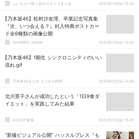
ぶいちゅー部！@ホロライブまとめ
2021/6/12(Sa) 13:50
【乃木坂46】松村沙友理、卒業記念写真集
『次、いつ会える？』封入特典ポストカー
ド全6種類の画像公開
SHOWBIZ JAPAN
2021/6/12(Sa) 13:46
【乃木坂46】1期生 シンクロニシティのいい
流れ.gif
乃木坂46まとめ ラジオの時間
2021/6/12(Sa) 13:46
北川景子さんが成功したという「1日9食ダ
イエット」を実践してみた結果
GOSSIP速報
2021/6/12(Sa) 13:45
“新撮ビジュアル公開” ハッスルプレス『も