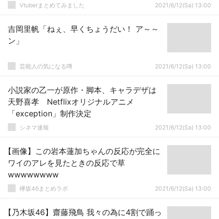
世界中のみんなの記憶から消えていなくな
Vtuberまとめてみました
2021/6/12(Sa) 13:00
りたいと書いて終了
吉岡里帆「ねぇ、早くちょうだい！ ア～～
ン」
芸能人の気になる噂
2021/6/12(Sa) 13:00
小説家の乙一が原作・脚本、キャラデザは
天野喜孝 Netflixオリジナルアニメ
「exception」制作決定
シネマ速報
2021/6/12(Sa) 13:00
【画像】この岩本蓮加ちゃんの反応が完全に
ワイのアレを見たときの反応で草
wwwwwwww
欅坂46まとめラボ
2021/6/12(Sa) 13:00
【乃木坂46】齋藤飛鳥 我々の為に4割で踊っ