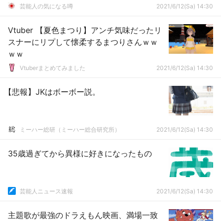
芸能人の気になる噂
2021/6/12(Sa) 14:30
Vtuber 【夏色まつり】アンチ気味だったリ
スナーにリプして懐柔するまつりさんｗｗ
ｗｗ
Vtuberまとめてみました
2021/6/12(Sa) 14:30
【悲報】JKはボーボー説。
ミーハー総研（ミーハー総合研究所）
2021/6/12(Sa) 14:30
35歳過ぎてから異様に好きになったもの
芸能人ニュース速報
2021/6/12(Sa) 14:30
主題歌が最強のドラえもん映画、満場一致