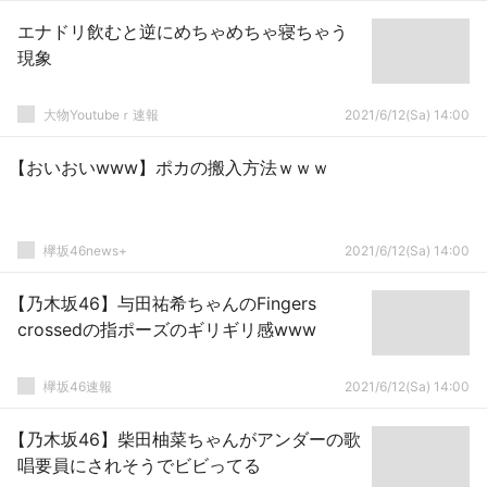
エナドリ飲むと逆にめちゃめちゃ寝ちゃう
現象
大物Youtubeｒ速報
2021/6/12(Sa) 14:00
【おいおいwww】ポカの搬入方法ｗｗｗ
欅坂46news+
2021/6/12(Sa) 14:00
【乃木坂46】与田祐希ちゃんのFingers
crossedの指ポーズのギリギリ感www
欅坂46速報
2021/6/12(Sa) 14:00
【乃木坂46】柴田柚菜ちゃんがアンダーの歌
唱要員にされそうでビビってる