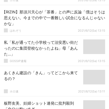
ホロ速
2021/6/12(Sa) 13:15
【RIZIN】那須川天心が「茶番」との声に反論「僕はそうは
思えない。今までの中で一番難しい試合になるんじゃない
かな」
はれぞう
2021/6/12(Sa) 13:15
私「私が通ってた小学校って治安悪い街だ
ったのに集団登校なかったよね」母「あん
た…」
GOSSIP速報
2021/6/12(Sa) 13:15
あくきん建設の「きん」ってどこから来て
るの？
ホロ速
2021/6/12(Sa) 13:11
板野友美、妊婦ショット連発に批判殺到