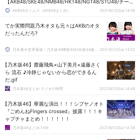
【AKB48/SKE48/NMB48/HKT48/NGT48/STU48/チーム
8】
AKB48タイムズ（AKB48まとめ）
2021/6/12(Sa) 14:56
てか実際問題乃木オタも元々はAKBのオタ
だったんだろ?
乃木通☆世界最速！乃木坂46欅坂46日向坂46速報まとめ
2021/6/12(Sa) 14:52
【乃木坂46】齋藤飛鳥×山下美月×遠藤さく
ら 流石 ♪冷静じゃないから恋ができるん
だ.gif
乃木坂46まとめ ラジオの時間
2021/6/12(Sa) 14:46
【乃木坂46】華麗な演出！！！シブヤノオト
『ごめんねFingers crossed』披露！！！キ
ャプチャまとめ！！！！！！
乃木坂46まとめ 1/46
2021/6/12(Sa) 14:39