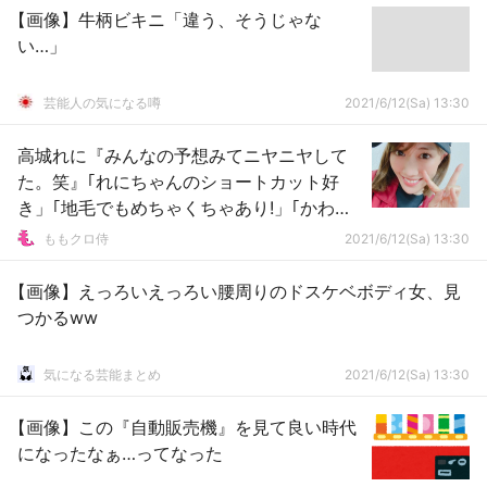
【画像】牛柄ビキニ「違う、そうじゃな
い…」
芸能人の気になる噂
2021/6/12(Sa) 13:30
高城れに『みんなの予想みてニヤニヤして
た。笑』｢れにちゃんのショートカット好
き」｢地毛でもめちゃくちゃあり!」｢かわい
い」
ももクロ侍
2021/6/12(Sa) 13:30
【画像】えっろいえっろい腰周りのドスケベボディ女、見
つかるww
気になる芸能まとめ
2021/6/12(Sa) 13:30
【画像】この『自動販売機』を見て良い時代
になったなぁ…ってなった