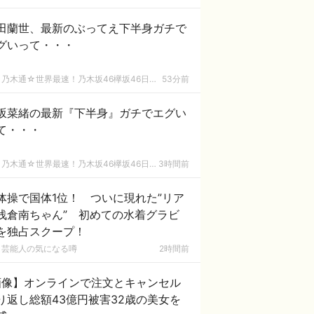
田蘭世、最新のぶってえ下半身ガチで
グいって・・・
乃木通☆世界最速！乃木坂46欅坂46日向坂46速報まとめ
53分前
坂菜緒の最新『下半身』ガチでエグい
て・・・
乃木通☆世界最速！乃木坂46欅坂46日向坂46速報まとめ
3時間前
体操で国体1位！ ついに現れた”リア
浅倉南ちゃん” 初めての水着グラビ
を独占スクープ！
芸能人の気になる噂
2時間前
画像】オンラインで注文とキャンセル
り返し総額43億円被害32歳の美女を