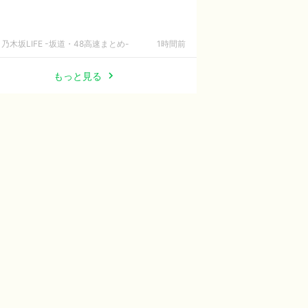
乃木坂LIFE -坂道・48高速まとめ-
1時間前
もっと見る