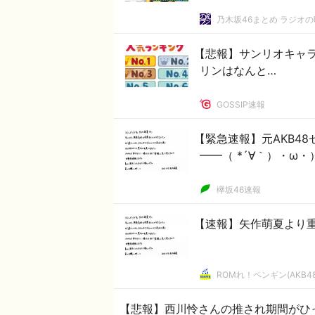
乃木坂46まとめ ラジオ
【悲報】サンリオキャラ
リンはなんと…
GOSSIP速報
【緊急速報】元AKB48
━━（ *´∀｀）・ω・）ﾟ
欅坂46速報
【速報】矢作萌夏より重大
ROMれ！ペンギン(AKB4
【悲報】西川怜さんの推され期間がひ