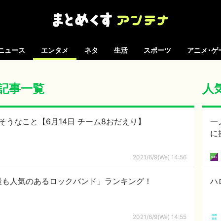
ニュース
エンタメ
ネタ
生活
スポーツ
アニメ･ゲ
 の記事一覧
人
そうなこと【6月14日 チーム8おだえり】
一
に
2021/6/9(We) 14:56
最も人気のあるロックバンド」ランキング！
ハ
2021/6/9(We) 14:55