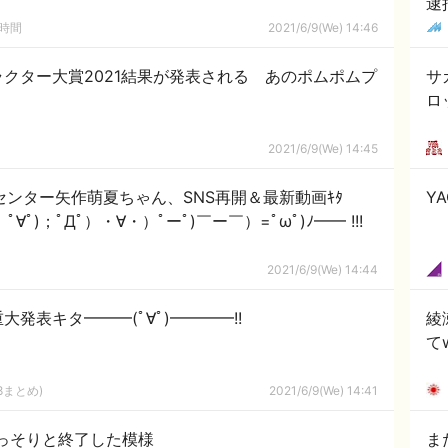
逮
の時間
2021/6/9(We) 14:46
クター大賞2021結果が発表される あのポムポムプ
サ
ロ
2021/6/9(We) 14:45
センター矢作萌夏ちゃん、SNS再開＆最新動画ｷﾀ
Y
∀ﾟ)；ﾟДﾟ）・∀・）ﾟーﾟ)￣ー￣）=ﾟωﾟ)ﾉ━━ !!!
2021/6/9(We) 14:44
発表キタ━━━(ﾟ∀ﾟ)━━━━!!
綾
て
8まとめ)
2021/6/9(We) 14:41
っそりと終了した模様
ま