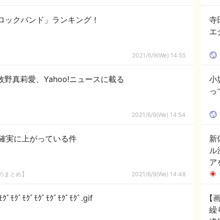
ロックバンド」ランキング！
寺
エ
2021/6/9(We) 14:55
牧野真莉愛、Yahoo!ニュースに載る
小
っ
2021/6/9(We) 14:54
確実に上がっている件
新
ル
ア
8のまとめ】
2021/6/9(We) 14:48
ﾞﾓｸﾞﾓｸﾞﾓｸﾞﾓｸﾞﾓｸﾞ.gif
【
繰