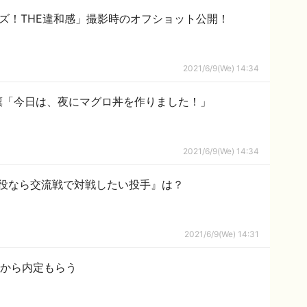
クイズ！THE違和感」撮影時のオフショット公開！
2021/6/9(We) 14:34
凜「今日は、夜にマグロ丼を作りました！」
2021/6/9(We) 14:34
役なら交流戦で対戦したい投手』は？
2021/6/9(We) 14:31
社から内定もらう