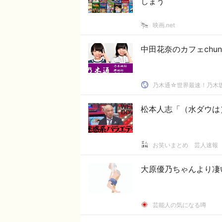
しまう
映画.net
中田花奈のカフェchu
乃木通☆世界最速！乃木坂
松本人志「（水ダウは
お笑いまとめ 芸人速報
大原優乃ちゃんより凄
芸能人の気になる噂