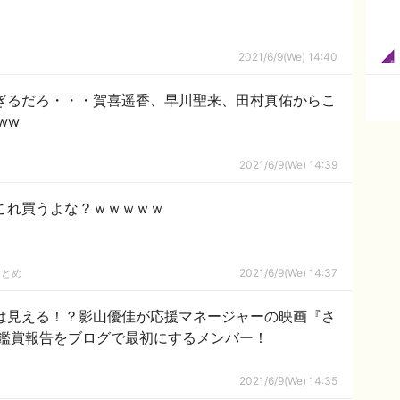
2021/6/9(We) 14:40
すぎるだろ・・・賀喜遥香、早川聖来、田村真佑からこ
ww
2021/6/9(We) 14:39
これ買うよな？ｗｗｗｗｗ
まとめ
2021/6/9(We) 14:37
まは見える！？影山優佳が応援マネージャーの映画『さ
鑑賞報告をブログで最初にするメンバー！
2021/6/9(We) 14:35