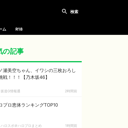
ーム
R18
気の記事
ノ瀬美空ちゃん、イワシの三枚おろし
挑戦！！！【乃木坂46】
坂道G情報通
2時間前
ロプロ恵体ランキングTOP10
ハロスポ＠ハロプロまとめ
1時間前