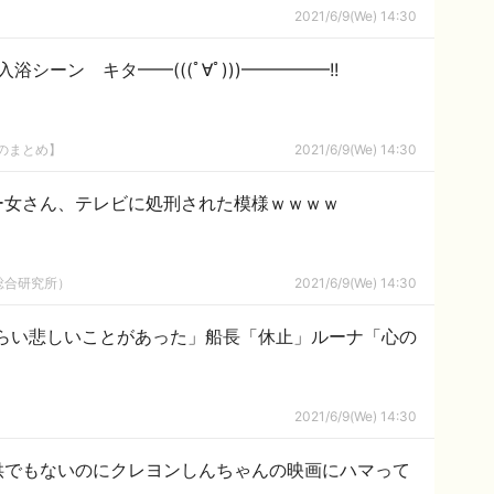
2021/6/9(We) 14:30
浴シーン キタ━━(((ﾟ∀ﾟ)))━━━━━!!
8のまとめ】
2021/6/9(We) 14:30
ー女さん、テレビに処刑された模様ｗｗｗｗ
総合研究所）
2021/6/9(We) 14:30
いくらい悲しいことがあった」船長「休止」ルーナ「心の
2021/6/9(We) 14:30
供でもないのにクレヨンしんちゃんの映画にハマって