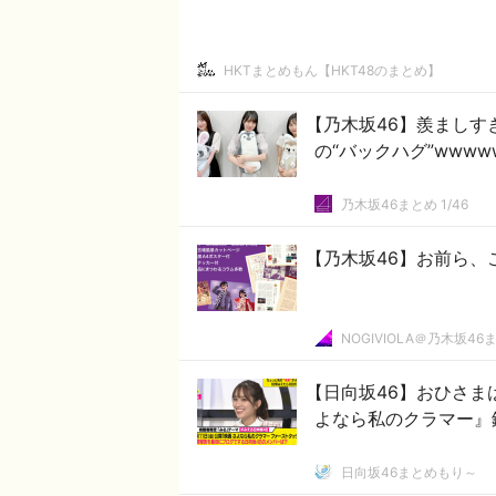
HKTまとめもん【HKT48のまとめ】
【乃木坂46】羨まし
の“バックハグ”wwww
乃木坂46まとめ 1/46
【乃木坂46】お前ら、
NOGIVIOLA＠乃木坂46
【日向坂46】おひさ
よなら私のクラマー』
日向坂46まとめもり～