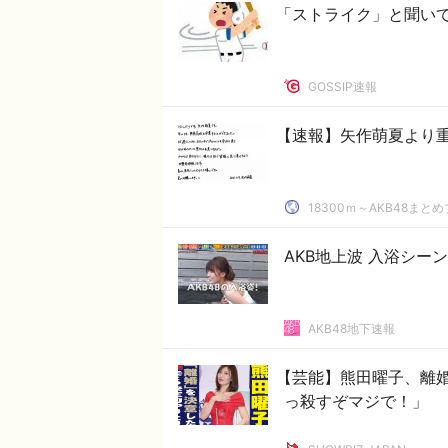
「ストライク」と聞い
GOSSIP速報
【速報】矢作萌夏より重大
18300ｍ～AKB48まと
AKB地上波 入浴シーン キ
AKB48地下速報
【芸能】熊田曜子、離
っ殺すぞマジで！」