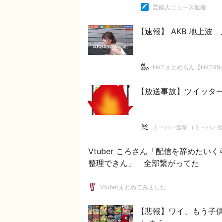
芸能人ニュース速報
【速報】 AKB 地上波 入
HKTまとめもん【HKT4
【放送事故】ツイッタ
ミーハー総研（ミーハー
Vtuber ころさん「配信を辞めた
整理できん」 全部繋がってた
Vtuberまとめてみました
【悲報】ワイ、もう子