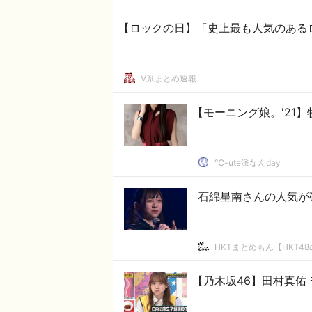
【ロックの日】「史上最も人気のある
V系まとめ速報
【モーニング娘。'21】
℃-ute派なんday
石綿星南さんの人気が
HKTまとめもん【HKT4
【乃木坂46】田村真佑 ﾓｸﾞﾓｸ