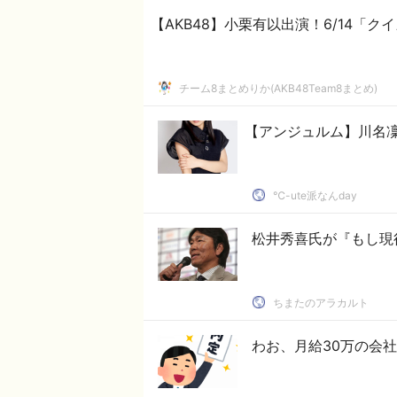
【AKB48】小栗有以出演！6/14「
チーム8まとめりか(AKB48Team8まとめ)
【アンジュルム】川名
℃-ute派なんday
松井秀喜氏が『もし現
ちまたのアラカルト
わお、月給30万の会