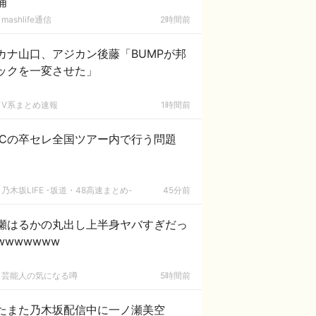
捕
mashlife通信
2時間前
カナ山口、アジカン後藤「BUMPが邦
ックを一変させた」
V系まとめ速報
1時間前
ACの卒セレ全国ツアー内で行う問題
乃木坂LIFE -坂道・48高速まとめ-
45分前
瀬はるかの丸出し上半身ヤバすぎだっ
wwwwwww
芸能人の気になる噂
5時間前
たまた乃木坂配信中に一ノ瀬美空