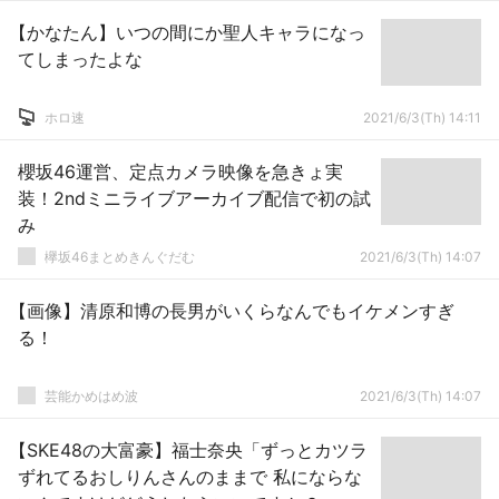
【かなたん】いつの間にか聖人キャラになっ
てしまったよな
ホロ速
2021/6/3(Th) 14:11
櫻坂46運営、定点カメラ映像を急きょ実
装！2ndミニライブアーカイブ配信で初の試
み
欅坂46まとめきんぐだむ
2021/6/3(Th) 14:07
【画像】清原和博の長男がいくらなんでもイケメンすぎ
る！
芸能かめはめ波
2021/6/3(Th) 14:07
【SKE48の大富豪】福士奈央「ずっとカツラ
ずれてるおしりんさんのままで 私にならな