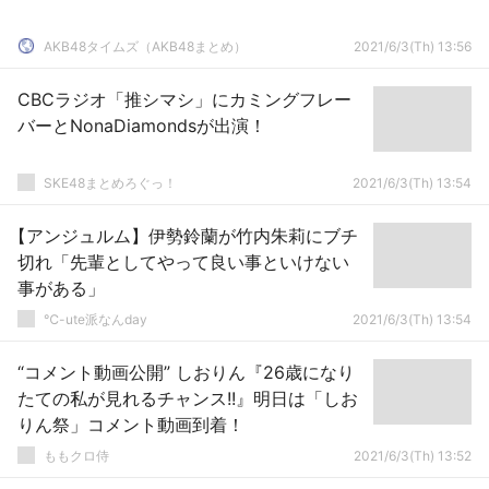
AKB48タイムズ（AKB48まとめ）
2021/6/3(Th) 13:56
CBCラジオ「推シマシ」にカミングフレー
バーとNonaDiamondsが出演！
SKE48まとめろぐっ！
2021/6/3(Th) 13:54
【アンジュルム】伊勢鈴蘭が竹内朱莉にブチ
切れ「先輩としてやって良い事といけない
事がある」
℃-ute派なんday
2021/6/3(Th) 13:54
“コメント動画公開” しおりん『26歳になり
たての私が見れるチャンス!!』明日は「しお
りん祭」コメント動画到着！
ももクロ侍
2021/6/3(Th) 13:52