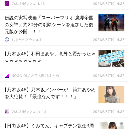
乃木坂46まとめ 1/46
2021/6/3(Th) 14:38
伝説の実写映画「スーパーマリオ 魔界帝国
の女神」約20分の削除シーンを追加した復
元版が公開！！！
ちまたのアラカルト
2021/6/3(Th) 14:38
【乃木坂46】和田まあや、意外と賢かったｗ
ｗｗｗｗｗｗｗｗ
NOGIVIOLA＠乃木坂46まとめ
2021/6/3(Th) 14:37
【乃木坂46】乃木坂メンバーが、筒井あやめ
を大絶賛！「最強なんです！！！」
乃木坂46まとめの「ま」
2021/6/3(Th) 14:36
【日向坂46】くみてん、キャプテン就任3周