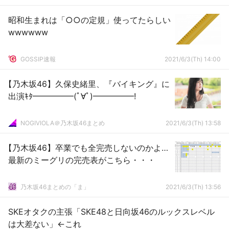
昭和生まれは「○○の定規」使ってたらしい
wwwwww
GOSSIP速報
2021/6/3(Th) 14:00
【乃木坂46】久保史緒里、『バイキング』に
出演ｷﾀ━━━━━(ﾟ∀ﾟ)━━━━━!
NOGIVIOLA＠乃木坂46まとめ
2021/6/3(Th) 13:58
【乃木坂46】卒業でも全完売しないのかよ…
最新のミーグリの完売表がこちら・・・
乃木坂46まとめの「ま」
2021/6/3(Th) 13:56
SKEオタクの主張「SKE48と日向坂46のルックスレベル
は大差ない」←これ