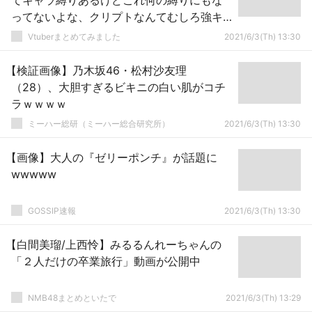
てキャラ縛りあるけどこれ何の縛りにもな
ってないよな、クリプトなんてむしろ強キ
ャラじゃね？
Vtuberまとめてみました
2021/6/3(Th) 13:30
【検証画像】乃木坂46・松村沙友理
（28）、大胆すぎるビキニの白い肌がコチ
ラｗｗｗｗ
ミーハー総研（ミーハー総合研究所）
2021/6/3(Th) 13:30
【画像】大人の『ゼリーポンチ』が話題に
wwwww
GOSSIP速報
2021/6/3(Th) 13:30
【白間美瑠/上西怜】みるるんれーちゃんの
「２人だけの卒業旅行」動画が公開中
NMB48まとめといたで
2021/6/3(Th) 13:29