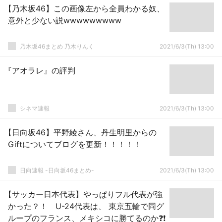
【乃木坂46】この画像左から全員わかる奴、
意外と少ない説wwwwwwwww
乃木坂46まとめ 乃木りんく
2021/6/3(Th) 13:00
『アオラレ』の評判
シネマ速報
2021/6/3(Th) 13:00
【日向坂46】平野綾さん、丹生明里からの
Giftについてブログを更新！！！！！
日向速報 -日向坂46まとめ-
2021/6/3(Th) 13:00
【サッカー日本代表】やっぱりフル代表が強
かった？！ U-24代表は、 東京五輪で同グ
ループのフランス、メキシコに勝てるのか❓❗