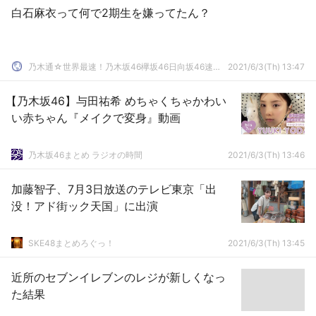
白石麻衣って何で2期生を嫌ってたん？
乃木通☆世界最速！乃木坂46欅坂46日向坂46速報まとめ
2021/6/3(Th) 13:47
【乃木坂46】与田祐希 めちゃくちゃかわい
い赤ちゃん『メイクで変身』動画
乃木坂46まとめ ラジオの時間
2021/6/3(Th) 13:46
加藤智子、7月3日放送のテレビ東京「出
没！アド街ック天国」に出演
SKE48まとめろぐっ！
2021/6/3(Th) 13:45
近所のセブンイレブンのレジが新しくなっ
た結果