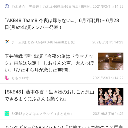
乃木通☆世界最速！乃木坂46欅坂46日向坂46速報まとめ
2021/6/3(Th) 14:25
「AKB48 Team8 今夜は帰らない...」6月7日(月)～6月28
日(月)の出演メンバー発表！
チーム8まとめりか(AKB48Team8まとめ)
2021/6/3(Th) 14:23
玉井詩織 “声” 出演『今夜の旅はドラマチッ
ク』再放送決定！｢しおりんの声、大人っぽ
い」｢ひたすら耳が恋した1時間」
ももクロ侍
2021/6/3(Th) 14:22
【SKE48】藤本冬香「生き物のおしごと沢山
できるようにふさんも願うね」
SKE48まとめはエメラルド（まとえめ）
2021/6/3(Th) 14:21
キングギドラ(158m7万トン)「お前ネットで俺のこと馬鹿