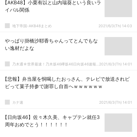
【AKB48】小栗有以と山内瑞葵という良いラ
イバル関係
地下帝国-AKB48まとめ
2021/6/3(Th) 14:03
やっぱり掛橋沙耶香ちゃんってとんでもな
い逸材だよな
乃木通☆世界最速！乃木坂46欅坂46日向坂46速報まとめ
2021/6/3(Th) 14:01
【悲報】弁当屋を恫喝したおっさん、テレビで放送されビ
ビって菓子持参で謝罪し自首へｗｗｗｗｗｗ
カナ速
2021/6/3(Th) 14:01
【日向坂46】佐々木久美、キャプテン就任3
周年おめでとう！！！！！！