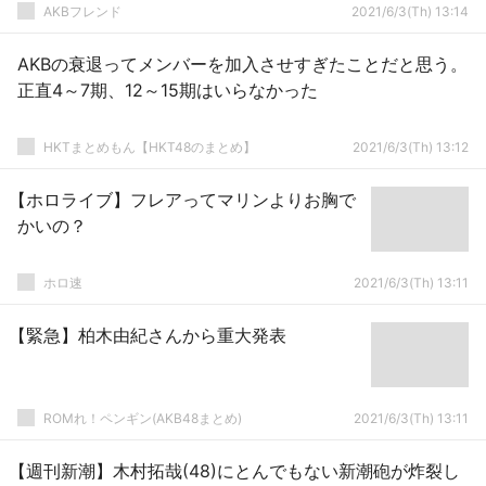
AKBフレンド
2021/6/3(Th) 13:14
AKBの衰退ってメンバーを加入させすぎたことだと思う。
正直4～7期、12～15期はいらなかった
HKTまとめもん【HKT48のまとめ】
2021/6/3(Th) 13:12
【ホロライブ】フレアってマリンよりお胸で
かいの？
ホロ速
2021/6/3(Th) 13:11
【緊急】柏木由紀さんから重大発表
ROMれ！ペンギン(AKB48まとめ)
2021/6/3(Th) 13:11
【週刊新潮】木村拓哉(48)にとんでもない新潮砲が炸裂し