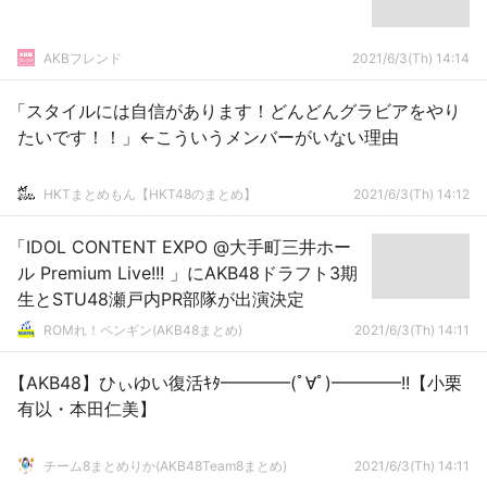
AKBフレンド
2021/6/3(Th) 14:14
「スタイルには自信があります！どんどんグラビアをやり
たいです！！」←こういうメンバーがいない理由
HKTまとめもん【HKT48のまとめ】
2021/6/3(Th) 14:12
「IDOL CONTENT EXPO @大手町三井ホー
ル Premium Live!!! 」にAKB48ドラフト3期
生とSTU48瀬戸内PR部隊が出演決定
ROMれ！ペンギン(AKB48まとめ)
2021/6/3(Th) 14:11
【AKB48】ひぃゆい復活ｷﾀ━━━━(ﾟ∀ﾟ)━━━━!!【小栗
有以・本田仁美】
チーム8まとめりか(AKB48Team8まとめ)
2021/6/3(Th) 14:11