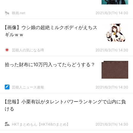
映画.net
2021/6/3(Th) 14:30
【画像】ウシ娘の超絶ミルクボディがえちス
ギルｗｗ
芸能人の気になる噂
2021/6/3(Th) 14:30
拾った財布に10万円入ってたらどうする？
芸能人ニュース速報
2021/6/3(Th) 14:30
【悲報】小栗有以がタレントパワーランキングで山内に負
ける
HKTまとめもん【HKT48のまとめ】
2021/6/3(Th) 14:30