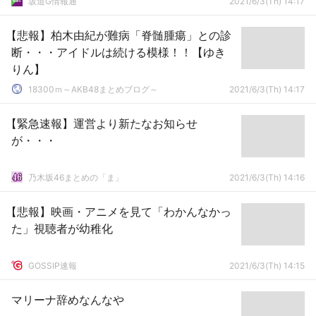
坂道G情報通
2021/6/3(Th) 14:17
【悲報】柏木由紀が難病「脊髄腫瘍」との診
断・・・アイドルは続ける模様！！【ゆき
りん】
18300ｍ～AKB48まとめブログ～
2021/6/3(Th) 14:17
【緊急速報】運営より新たなお知らせ
が・・・
乃木坂46まとめの「ま」
2021/6/3(Th) 14:16
【悲報】映画・アニメを見て「わかんなかっ
た」視聴者が幼稚化
GOSSIP速報
2021/6/3(Th) 14:15
マリーナ辞めなんなや