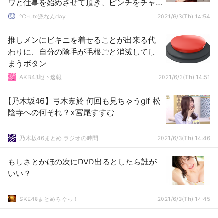
ワと仕事を始めさせて頂き、ピンチをチャ
ンスに変えたいと思っています」
℃-ute派なんday
2021/6/3(Th) 14:54
推しメンにビキニを着せることが出来る代
わりに、自分の陰毛が毛根ごと消滅してし
まうボタン
AKB48地下速報
2021/6/3(Th) 14:51
【乃木坂46】弓木奈於 何回も見ちゃうgif 松
陰寺への何それ？×宮尾すすむ
乃木坂46まとめ ラジオの時間
2021/6/3(Th) 14:46
もしさとかほの次にDVD出るとしたら誰が
いい？
SKE48まとめろぐっ！
2021/6/3(Th) 14:45