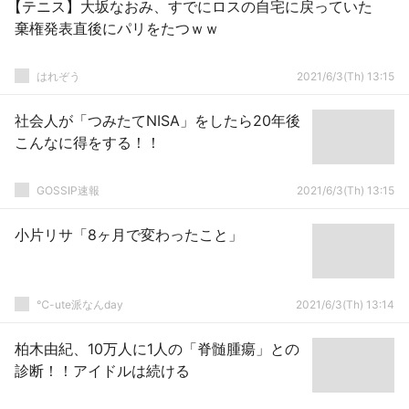
【テニス】大坂なおみ、すでにロスの自宅に戻っていた
棄権発表直後にパリをたつｗｗ
はれぞう
2021/6/3(Th) 13:15
社会人が「つみたてNISA」をしたら20年後
こんなに得をする！！
GOSSIP速報
2021/6/3(Th) 13:15
小片リサ「8ヶ月で変わったこと」
℃-ute派なんday
2021/6/3(Th) 13:14
柏木由紀、10万人に1人の「脊髄腫瘍」との
診断！！アイドルは続ける