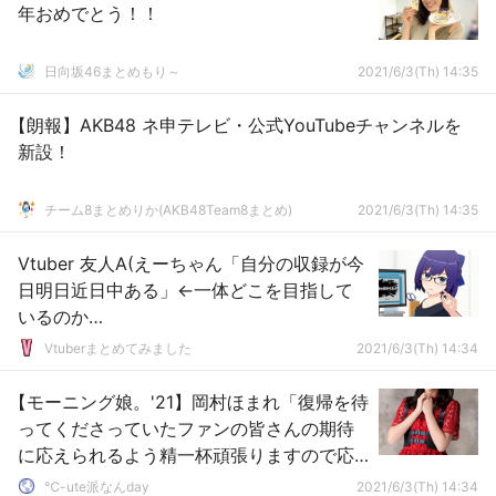
年おめでとう！！
日向坂46まとめもり～
2021/6/3(Th) 14:35
【朗報】AKB48 ネ申テレビ・公式YouTubeチャンネルを
新設！
チーム8まとめりか(AKB48Team8まとめ)
2021/6/3(Th) 14:35
Vtuber 友人A(えーちゃん「自分の収録が今
日明日近日中ある」←一体どこを目指して
いるのか…
Vtuberまとめてみました
2021/6/3(Th) 14:34
【モーニング娘。'21】岡村ほまれ「復帰を待
ってくださっていたファンの皆さんの期待
に応えられるよう精一杯頑張りますので応
援よろしくお願いします！」
℃-ute派なんday
2021/6/3(Th) 14:34