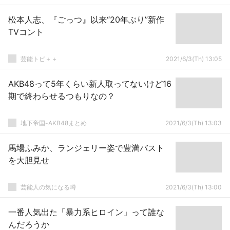
松本人志、『ごっつ』以来“20年ぶり”新作
TVコント
芸能トピ＋＋
2021/6/3(Th) 13:05
AKB48って5年くらい新人取ってないけど16
期で終わらせるつもりなの？
地下帝国-AKB48まとめ
2021/6/3(Th) 13:03
馬場ふみか、ランジェリー姿で豊満バスト
を大胆見せ
芸能人の気になる噂
2021/6/3(Th) 13:00
一番人気出た「暴力系ヒロイン」って誰な
んだろうか