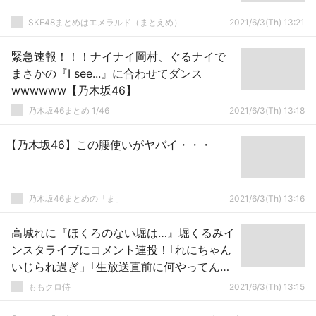
SKE48まとめはエメラルド（まとえめ）
2021/6/3(Th) 13:21
緊急速報！！！ナイナイ岡村、ぐるナイで
まさかの『I see...』に合わせてダンス
wwwwww【乃木坂46】
乃木坂46まとめ 1/46
2021/6/3(Th) 13:18
【乃木坂46】この腰使いがヤバイ・・・
乃木坂46まとめの「ま」
2021/6/3(Th) 13:16
高城れに『ほくろのない堀は…』堀くるみイ
ンスタライブにコメント連投！｢れにちゃん
いじられ過ぎ」｢生放送直前に何やってんだ
w」｢キュウリ食べながら対応」
ももクロ侍
2021/6/3(Th) 13:15