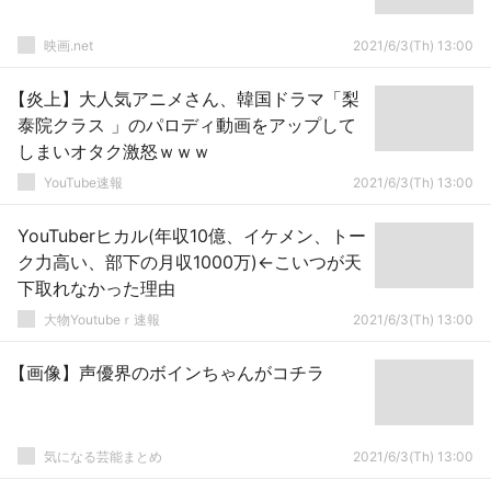
映画.net
2021/6/3(Th) 13:00
【炎上】大人気アニメさん、韓国ドラマ「梨
泰院クラス 」のパロディ動画をアップして
しまいオタク激怒ｗｗｗ
YouTube速報
2021/6/3(Th) 13:00
YouTuberヒカル(年収10億、イケメン、トー
ク力高い、部下の月収1000万)←こいつが天
下取れなかった理由
大物Youtubeｒ速報
2021/6/3(Th) 13:00
【画像】声優界のボインちゃんがコチラ
気になる芸能まとめ
2021/6/3(Th) 13:00