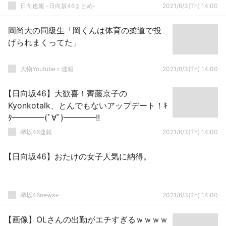
日向速報 -日向坂46まとめ-
2021/6/3(Th) 14:00
岡尚大の同級生「岡くんは体育の柔道で投
げられまくってた」
大物Youtubeｒ速報
2021/6/3(Th) 14:00
【日向坂46】大歓喜！齊藤京子の
Kyonkotalk、とんでもないアップデート！ｷ
ﾀ━━━━(ﾟ∀ﾟ)━━━━!!
欅坂46速報
2021/6/3(Th) 14:00
【日向坂46】おたけの女子人気に納得。
欅坂46news+
2021/6/3(Th) 14:00
【画像】OLさんの出勤がエチすぎるｗｗｗｗ