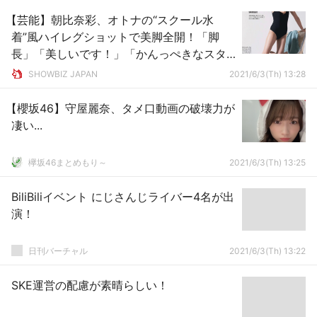
【芸能】朝比奈彩、オトナの“スクール水
着”風ハイレグショットで美脚全開！「脚
長」「美しいです！」「かんっぺきなスタ
イルすね！」とファン絶賛
SHOWBIZ JAPAN
2021/6/3(Th) 13:28
【櫻坂46】守屋麗奈、タメ口動画の破壊力が
凄い...
欅坂46まとめもり～
2021/6/3(Th) 13:25
BiliBiliイベント にじさんじライバー4名が出
演！
日刊バーチャル
2021/6/3(Th) 13:22
SKE運営の配慮が素晴らしい！