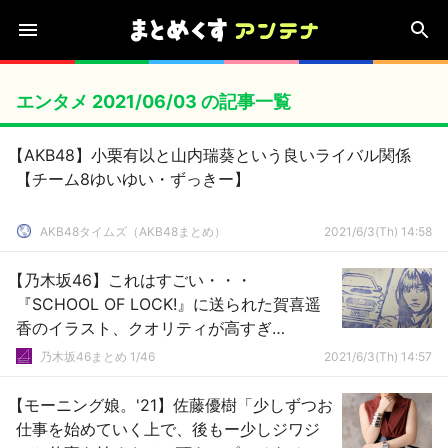
エンタメ 2021/06/03 の記事一覧
【AKB48】小栗有以と山内瑞葵という良いライバル関係
【チーム8ゆいゆい・ずっきー】
AKB48タイムズ（AKB48まとめ）
2021/6/3(Th) 14:58
【乃木坂46】これはすごい・・・
『SCHOOL OF LOCK!』に送られた賀喜遥
香のイラスト、クオリティが高すぎ
る・・・
乃木坂46まとめ 1/46
2021/6/3(Th) 14:57
【モーニング娘。'21】佐藤優樹「少しずつお
仕事を始めていく上で、後もー少しジワジ