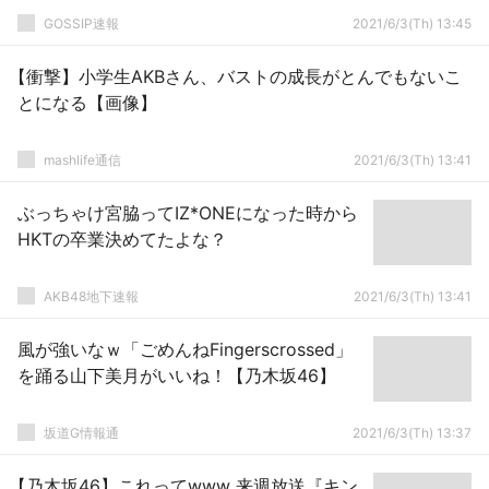
GOSSIP速報
2021/6/3(Th) 13:45
【衝撃】小学生AKBさん、バストの成長がとんでもないこ
とになる【画像】
mashlife通信
2021/6/3(Th) 13:41
ぶっちゃけ宮脇ってIZ*ONEになった時から
HKTの卒業決めてたよな？
AKB48地下速報
2021/6/3(Th) 13:41
風が強いなｗ「ごめんねFingerscrossed」
を踊る山下美月がいいね！【乃木坂46】
坂道G情報通
2021/6/3(Th) 13:37
【乃木坂46】これってwww 来週放送『キン