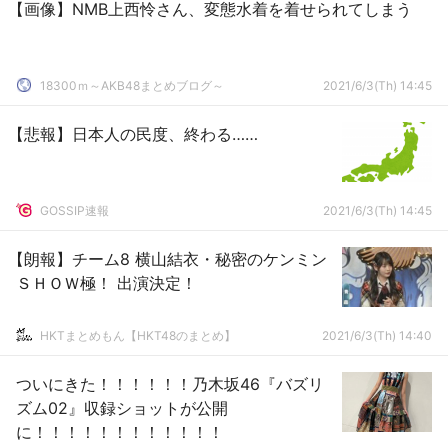
【画像】NMB上西怜さん、変態水着を着せられてしまう
18300ｍ～AKB48まとめブログ～
2021/6/3(Th) 14:45
【悲報】日本人の民度、終わる……
GOSSIP速報
2021/6/3(Th) 14:45
【朗報】チーム8 横山結衣・秘密のケンミン
ＳＨＯＷ極！ 出演決定！
HKTまとめもん【HKT48のまとめ】
2021/6/3(Th) 14:40
ついにきた！！！！！！乃木坂46『バズリ
ズム02』収録ショットが公開
に！！！！！！！！！！！！