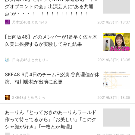
グオブコントの会』出演芸人に“ある共通
点”が・・・！！！！！！！！！！！！
乃木坂46まとめ 1/46
2021/6/3(Th) 13:37
【日向坂46】どのメンバーが1番早く佐々木
久美に挨拶するか実験してみた結果
日向坂46まとめもり～
2021/6/3(Th) 13:35
SKE48 6月4日のチームE公演 谷真理佳が休
演、相川暖花が出演に変更
SKE48まとめろぐっ！
2021/6/3(Th) 13:35
あーりん『とっておきのあーりんワールド
作って待ってるから』｢お美しい」｢このク
シャ顔が好き」｢一枚とか無理｣