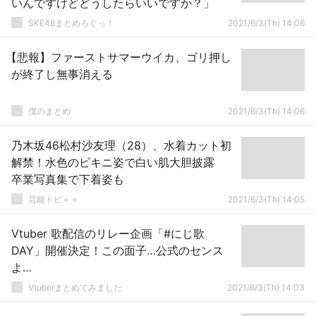
いんですけどどうしたらいいですか？」
SKE48まとめろぐっ！
2021/6/3(Th) 14:06
【悲報】ファーストサマーウイカ、ゴリ押し
が終了し無事消える
僕のまとめ
2021/6/3(Th) 14:06
乃木坂46松村沙友理（28）、水着カット初
解禁！水色のビキニ姿で白い肌大胆披露
卒業写真集で下着姿も
芸能トピ＋＋
2021/6/3(Th) 14:05
Vtuber 歌配信のリレー企画「#にじ歌
DAY」開催決定！この面子…公式のセンス
よ…
Vtuberまとめてみました
2021/6/3(Th) 14:03