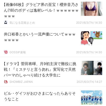
【画像66枚】グラビア界の至宝！櫻井音乃さ
ん(18)のボディは逸材レベル！ｗｗｗｗｗｗ
ｗｗｗ
気になる芸能まとめ
2021/6/3(Th) 14:30
井口裕香とかいう一流声優についてｗｗｗ
ｗｗｗｗ
GOSSIP速報
2021/6/3(Th) 14:30
【ドラマ】菅田将暉、月9初主演で難役に挑
戦！『ミステリと言う勿れ』実写化で天然
パーマのしゃべり続ける大学生に
SHOWBIZ JAPAN
2021/6/3(Th) 14:27
ビル・ゲイツがおひさまになったらありそ
うなこと