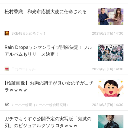
松村香織、和光市応援大使に任命される
SKE48まとめろぐっ！
2021/6/3(Th) 14:30
Rain Dropsワンマンライブ開催決定！フル
アルバムもリリース決定！
日刊バーチャル
2021/6/3(Th) 14:30
【検証画像】お胸の調子が良い女の子がコチ
ラｗｗｗｗ
ミーハー総研（ミーハー総合研究所）
2021/6/3(Th) 14:30
ガチでもうすぐ公開予定の実写版「鬼滅の
刃」のビジュアルクソワロタｗｗｗ