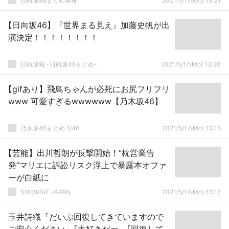
日向坂46まとめ速報
2021/5/17(Mo) 13:21
【日向坂46】『世界まる見え』加藤史帆が出
演決定！！！！！！！！
日向速報 -日向坂46まとめ-
2021/5/17(Mo) 13:20
【gifあり】飛鳥ちゃんが必死にお尻フリフリ
www 可愛すぎるwwwwww【乃木坂46】
乃木坂46まとめ 1/46
2021/5/17(Mo) 13:18
【芸能】出川哲朗が反撃開始！“枕営業告
発”マリエに訴訟リスク浮上で暴露本オファ
ーが白紙に
SHOWBIZ JAPAN
2021/5/17(Mo) 13:17
玉井詩織『だいぶ回復してきていますので