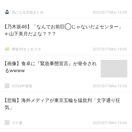
気になる芸能まとめ
2021/5/17(Mo) 13:00
【乃木坂46】「なんでお前巨◯じゃないだよセンター」
←山下美月だよな？？？
欅坂46まとめラボ
2021/5/17(Mo) 13:00
【画像】食卓に『緊急事態宣言』が発令され
るwwww
GOSSIP速報
2021/5/17(Mo) 13:00
【悲報】海外メディアが東京五輪を猛批判「文字通り狂
気」
カナ速
2021/5/17(Mo) 13:00