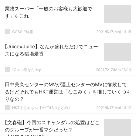
業務スーパー「一般のお客様も大歓迎で
す」←これ
GOSSIP速報
2021/5/17(Mo) 13:15
【Juice=Juice】なんか盛れただけでニュー
スになる稲場愛香
℃-ute派なんday
2021/5/17(Mo) 13:13
田中美久センターのMVが運上センターのMVに惨敗して
るけどそれでもHKT運営は「なこみく」を推していくつも
りなの？
HKTまとめもん【HKT48のまとめ】
2021/5/17(Mo) 13:12
【文春砲】今回のスキャンダルの処置はどこ
のグループが一番マシだった？