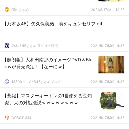
僕のまとめ
2021/5/17(Mo) 14:56
【乃木坂46】矢久保美緒 萌えキュンセリフ.gif
乃木坂46まとめ ラジオの時間
2021/5/17(Mo) 14:46
【超朗報】大和田南那のイメージDVD＆Blu-
rayが発売決定！【なーにゃ】
18300ｍ～AKB48まとめブログ～
2021/5/17(Mo) 14:46
【悲報】マスターキートンの1番使える豆知
識、犬の対処法説ｗｗｗｗｗｗｗｗ
GOSSIP速報
2021/5/17(Mo) 14:45