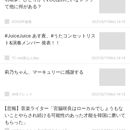
て他に何がある？
GOSSIP速報
2021/5/17(Mo) 14:15
#JuiceJuice あす夜、#うたコンセットリス
ト&演奏メンバー 発表！！
℃-ute派なんday
2021/5/17(Mo) 14:14
莉乃ちゃん、マーキュリーに感謝する
AKBフレンド
2021/5/17(Mo) 14:13
【悲報】音楽ライター「宮脇咲良はローカルでしょうもな
いことやらされ続ける可能性のあった才能を韓国に磨いて
もらった」