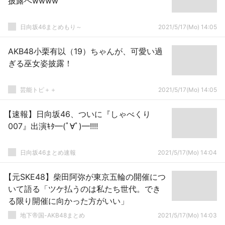
披露へwwww
日向坂46まとめもり～
2021/5/17(Mo) 14:05
AKB48小栗有以（19）ちゃんが、可愛い過
ぎる巫女姿披露！
芸能トピ＋＋
2021/5/17(Mo) 14:05
【速報】日向坂46、ついに『しゃべくり
007』出演ｷﾀ━(ﾟ∀ﾟ)━!!!!
日向坂46まとめ速報
2021/5/17(Mo) 14:04
【元SKE48】柴田阿弥が東京五輪の開催につ
いて語る「ツケ払うのは私たち世代。でき
る限り開催に向かった方がいい」
地下帝国-AKB48まとめ
2021/5/17(Mo) 14:03