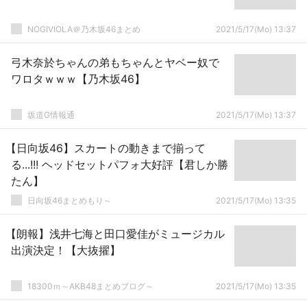
NOGIVIOLA＠乃木坂46まとめ
2021/5/17(Mo) 13:37
弓木奈於ちゃんの弟もちゃんとヤベー奴で
ワロタｗｗｗ【乃木坂46】
坂道G情報通
2021/5/17(Mo) 13:37
【日向坂46】スカートの動きまで揃って
る...!!! ヘッドセットパフォ大好評【君しか勝
たん】
日向坂46まとめもり～
2021/5/17(Mo) 13:35
【朗報】浅井七海と田口愛佳がミュージカル
出演決定！【大抜擢】
18300ｍ～AKB48まとめブログ～
2021/5/17(Mo) 13:35