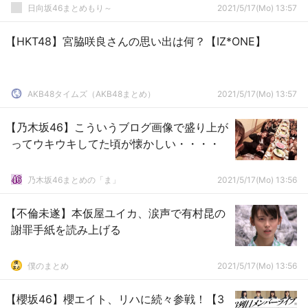
日向坂46まとめもり～
2021/5/17(Mo) 13:57
【HKT48】宮脇咲良さんの思い出は何？【IZ*ONE】
AKB48タイムズ（AKB48まとめ）
2021/5/17(Mo) 13:57
【乃木坂46】こういうブログ画像で盛り上が
ってウキウキしてた頃が懐かしい・・・・
乃木坂46まとめの「ま」
2021/5/17(Mo) 13:56
【不倫未遂】本仮屋ユイカ、涙声で有村昆の
謝罪手紙を読み上げる
僕のまとめ
2021/5/17(Mo) 13:56
【櫻坂46】櫻エイト、リハに続々参戦！【3