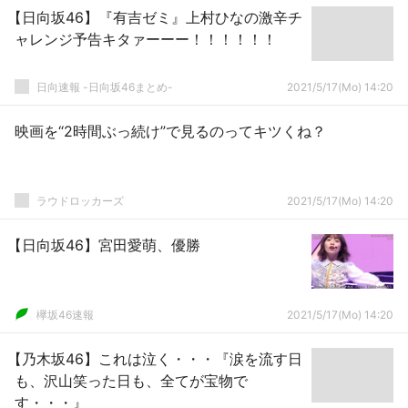
【日向坂46】『有吉ゼミ』上村ひなの激辛チ
ャレンジ予告キタァーーー！！！！！！
日向速報 -日向坂46まとめ-
2021/5/17(Mo) 14:20
映画を“2時間ぶっ続け”で見るのってキツくね？
ラウドロッカーズ
2021/5/17(Mo) 14:20
【日向坂46】宮田愛萌、優勝
欅坂46速報
2021/5/17(Mo) 14:20
【乃木坂46】これは泣く・・・『涙を流す日
も、沢山笑った日も、全てが宝物で
す・・・』