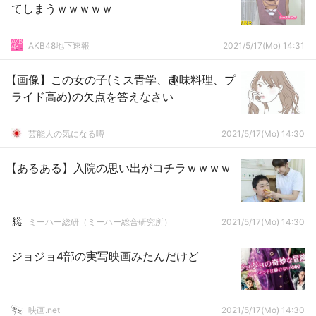
てしまうｗｗｗｗｗ
AKB48地下速報
2021/5/17(Mo) 14:31
【画像】この女の子(ミス青学、趣味料理、プ
ライド高め)の欠点を答えなさい
芸能人の気になる噂
2021/5/17(Mo) 14:30
【あるある】入院の思い出がコチラｗｗｗｗ
ミーハー総研（ミーハー総合研究所）
2021/5/17(Mo) 14:30
ジョジョ4部の実写映画みたんだけど
映画.net
2021/5/17(Mo) 14:30