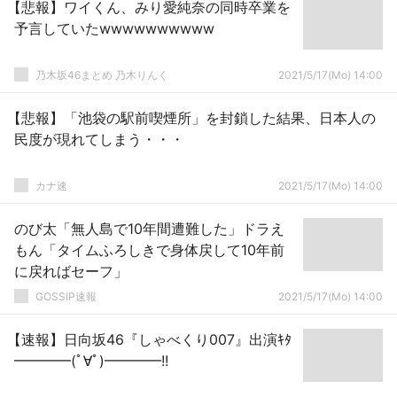
【悲報】ワイくん、みり愛純奈の同時卒業を
予言していたwwwwwwwwww
乃木坂46まとめ 乃木りんく
2021/5/17(Mo) 14:00
【悲報】「池袋の駅前喫煙所」を封鎖した結果、日本人の
民度が現れてしまう・・・
カナ速
2021/5/17(Mo) 14:00
のび太「無人島で10年間遭難した」ドラえ
もん「タイムふろしきで身体戻して10年前
に戻ればセーフ」
GOSSIP速報
2021/5/17(Mo) 14:00
【速報】日向坂46『しゃべくり007』出演ｷﾀ
━━━━(ﾟ∀ﾟ)━━━━!!