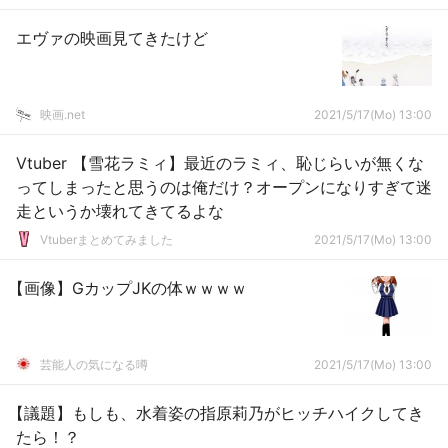
エヴァの映画見てきたけど
映画.net
2021/5/17(Mo) 13:00
Vtuber 【雪花ラミィ】最近のラミィ、恥じらいが無くな
ってしまったと思うのは俺だけ？オープンになりすぎて迷
走というか壊れてきてるよな
Vtuberまとめてみました
2021/5/17(Mo) 13:00
【画像】GカップJKの体ｗｗｗｗ
芸能人の気になる噂
2021/5/17(Mo) 13:00
【議題】もしも、水着姿の指原莉乃がヒッチハイクしてき
たら！？