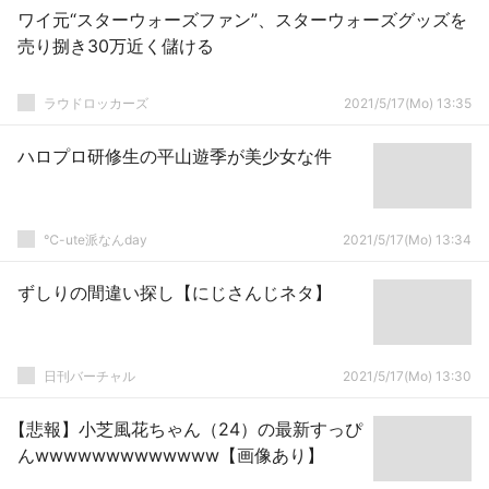
ワイ元“スターウォーズファン”、スターウォーズグッズを
売り捌き30万近く儲ける
ラウドロッカーズ
2021/5/17(Mo) 13:35
ハロプロ研修生の平山遊季が美少女な件
℃-ute派なんday
2021/5/17(Mo) 13:34
ずしりの間違い探し【にじさんじネタ】
日刊バーチャル
2021/5/17(Mo) 13:30
【悲報】小芝風花ちゃん（24）の最新すっぴ
んwwwwwwwwwwwww【画像あり】