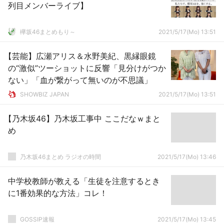
列目メンバーライブ】
欅坂46まとめもり～
2021/5/17(Mo) 13:51
【芸能】広瀬アリス＆水野美紀、黒縁眼鏡
の“激似”ツーショットに反響「見分けがつか
ない」「血が繋がって無いのが不思議」
SHOWBIZ JAPAN
2021/5/17(Mo) 13:51
【乃木坂46】乃木坂工事中 ここだなｗまと
め
乃木坂46まとめ ラジオの時間
2021/5/17(Mo) 13:46
中学校教師が教える「生徒を注意するとき
に1番効果的な方法」コレ！
GOSSIP速報
2021/5/17(Mo) 13:45