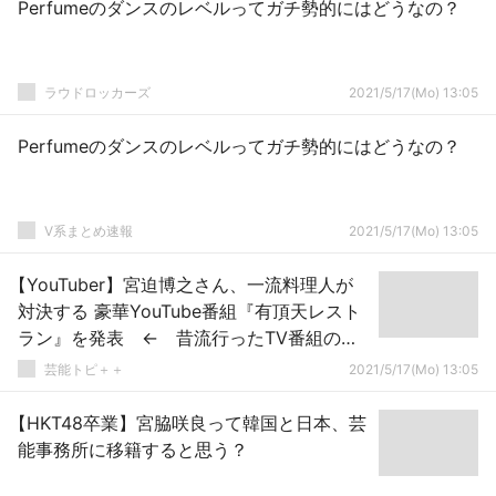
Perfumeのダンスのレベルってガチ勢的にはどうなの？
ラウドロッカーズ
2021/5/17(Mo) 13:05
Perfumeのダンスのレベルってガチ勢的にはどうなの？
V系まとめ速報
2021/5/17(Mo) 13:05
【YouTuber】宮迫博之さん、一流料理人が
対決する 豪華YouTube番組『有頂天レスト
ラン』を発表 ← 昔流行ったTV番組の焼
き直しだなwww
芸能トピ＋＋
2021/5/17(Mo) 13:05
【HKT48卒業】宮脇咲良って韓国と日本、芸
能事務所に移籍すると思う？