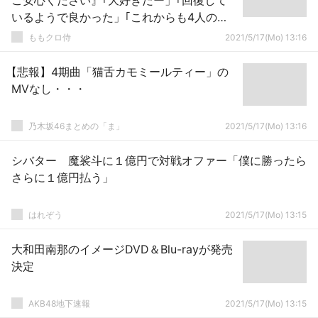
ご安心ください』｢大好きだー」｢回復して
いるようで良かった」｢これからも4人の笑
顔を」
ももクロ侍
2021/5/17(Mo) 13:16
【悲報】4期曲「猫舌カモミールティー」の
MVなし・・・
乃木坂46まとめの「ま」
2021/5/17(Mo) 13:16
シバター 魔裟斗に１億円で対戦オファー「僕に勝ったら
さらに１億円払う」
はれぞう
2021/5/17(Mo) 13:15
大和田南那のイメージDVD＆Blu-rayが発売
決定
AKB48地下速報
2021/5/17(Mo) 13:15