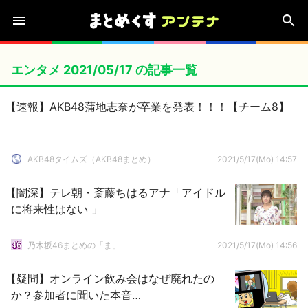
エンタメ 2021/05/17 の記事一覧
【速報】AKB48蒲地志奈が卒業を発表！！！【チーム8】
AKB48タイムズ（AKB48まとめ）
2021/5/17(Mo) 14:57
【闇深】テレ朝・斎藤ちはるアナ「アイドル
に将来性はない 」
乃木坂46まとめの「ま」
2021/5/17(Mo) 14:56
【疑問】オンライン飲み会はなぜ廃れたの
か？参加者に聞いた本音…