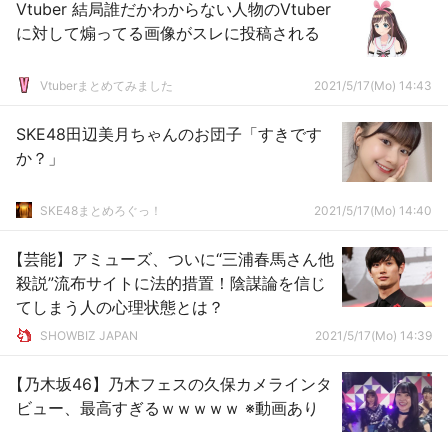
Vtuber 結局誰だかわからない人物のVtuber
に対して煽ってる画像がスレに投稿される
Vtuberまとめてみました
2021/5/17(Mo) 14:43
SKE48田辺美月ちゃんのお団子「すきです
か？」
SKE48まとめろぐっ！
2021/5/17(Mo) 14:40
【芸能】アミューズ、ついに“三浦春馬さん他
殺説”流布サイトに法的措置！陰謀論を信じ
てしまう人の心理状態とは？
SHOWBIZ JAPAN
2021/5/17(Mo) 14:39
【乃木坂46】乃木フェスの久保カメラインタ
ビュー、最高すぎるｗｗｗｗｗ ※動画あり