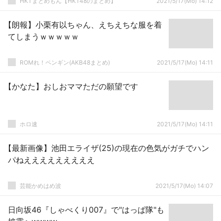
HKTまとめもん【HKT48のまとめ】
2021/5/17(Mo) 14:12
【朗報】小栗有以ちゃん、えちえちな服を着
てしまうｗｗｗｗｗ
ROMれ！ペンギン(AKB48まとめ)
2021/5/17(Mo) 14:11
【かなた】おしおママただの願望です
ホロ速
2021/5/17(Mo) 14:11
【最新画像】池田エライザ(25)の現在の色気がガチでハン
パねえええええええええ
芸能かめはめ波
2021/5/17(Mo) 14:07
日向坂46『しゃべくり007』で"はっぱ隊"も