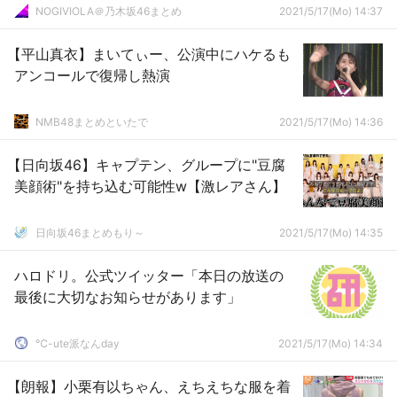
NOGIVIOLA＠乃木坂46まとめ
2021/5/17(Mo) 14:37
【平山真衣】まいてぃー、公演中にハケるも
アンコールで復帰し熱演
NMB48まとめといたで
2021/5/17(Mo) 14:36
【日向坂46】キャプテン、グループに"豆腐
美顔術"を持ち込む可能性w【激レアさん】
日向坂46まとめもり～
2021/5/17(Mo) 14:35
ハロドリ。公式ツイッター「本日の放送の
最後に大切なお知らせがあります」
℃-ute派なんday
2021/5/17(Mo) 14:34
【朗報】小栗有以ちゃん、えちえちな服を着