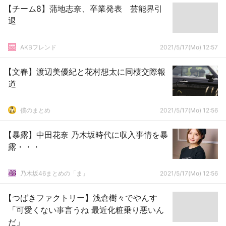
【チーム8】蒲地志奈、卒業発表 芸能界引
退
AKBフレンド
2021/5/17(Mo) 12:57
【文春】渡辺美優紀と花村想太に同棲交際報
道
僕のまとめ
2021/5/17(Mo) 12:56
【暴露】中田花奈 乃木坂時代に収入事情を暴
露・・・
乃木坂46まとめの「ま」
2021/5/17(Mo) 12:56
【つばきファクトリー】浅倉樹々でやんす
「可愛くない事言うね 最近化粧乗り悪いん
だ」