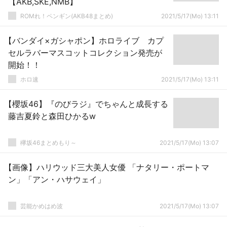
【AKB,SKE,NMB】
ROMれ！ペンギン(AKB48まとめ)
2021/5/17(Mo) 13:11
【バンダイ×ガシャポン】ホロライブ カプ
セルラバーマスコットコレクション発売が
開始！！
ホロ速
2021/5/17(Mo) 13:11
【櫻坂46】『のびラジ』でちゃんと成長する
藤吉夏鈴と森田ひかるw
欅坂46まとめもり～
2021/5/17(Mo) 13:07
【画像】ハリウッド三大美人女優 「ナタリー・ポートマ
ン」「アン・ハサウェイ」
芸能かめはめ波
2021/5/17(Mo) 13:07