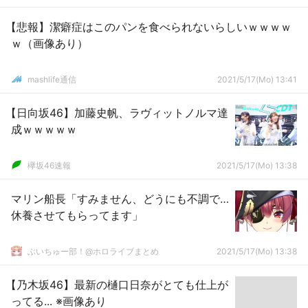
【悲報】潔癖症はこのパンを食べられないらしいｗｗｗｗ
ｗ（画像あり）
mashlife通信
2021/5/17(Mo) 13:41
【日向坂46】加藤史帆、ラヴィットノルマ達
成ｗｗｗｗｗ
欅坂46速報
2021/5/17(Mo) 13:38
マリン船長「すみません、どうにも不調で…
休養させてもらってます」
ぶいちゅー部！@ホロライブまとめ
2021/5/17(Mo) 13:38
【乃木坂46】最新の樋口日奈がとても仕上が
ってる... ※画像あり