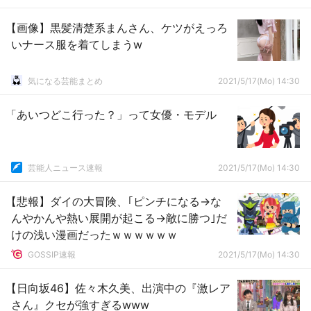
【画像】黒髪清楚系まんさん、ケツがえっろ
いナース服を着てしまうw
気になる芸能まとめ
2021/5/17(Mo) 14:30
「あいつどこ行った？」って女優・モデル
芸能人ニュース速報
2021/5/17(Mo) 14:30
【悲報】ダイの大冒険、｢ピンチになる→な
んやかんや熱い展開が起こる→敵に勝つ｣だ
けの浅い漫画だったｗｗｗｗｗｗ
GOSSIP速報
2021/5/17(Mo) 14:30
【日向坂46】佐々木久美、出演中の『激レア
さん』クセが強すぎるwww