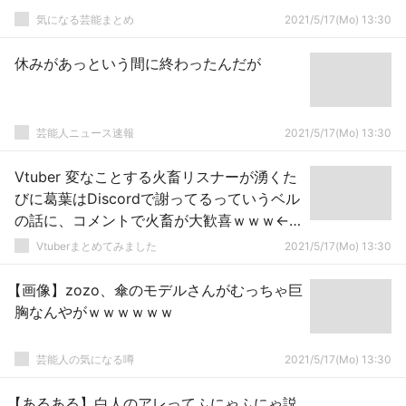
気になる芸能まとめ
2021/5/17(Mo) 13:30
休みがあっという間に終わったんだが
芸能人ニュース速報
2021/5/17(Mo) 13:30
Vtuber 変なことする火畜リスナーが湧くた
びに葛葉はDiscordで謝ってるっていうベル
の話に、コメントで火畜が大歓喜ｗｗｗ←
反省する気ゼロなんだな…
Vtuberまとめてみました
2021/5/17(Mo) 13:30
【画像】zozo、傘のモデルさんがむっちゃ巨
胸なんやがｗｗｗｗｗｗ
芸能人の気になる噂
2021/5/17(Mo) 13:30
【あるある】白人のアレってふにゃふにゃ説。