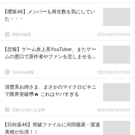
【櫻坂46】メンバーも再生数を気にしてい
た・・・
欅坂46速報
2021/5/6(Th) 13:00
【悲報】ゲーム炎上系YouTuber、またゲー
ムの悪口で原作者やファンを悲しませる…
YouTube速報
2021/5/6(Th) 13:00
清楚系お姉さま、まさかのマイクロビキニ
で限界突破😳🔥 これはヤバすぎる
芸能人の気になる噂
2021/5/6(Th) 13:00
【日向坂46】突破ファイルに河田陽菜・渡邉
美穂が出演！！