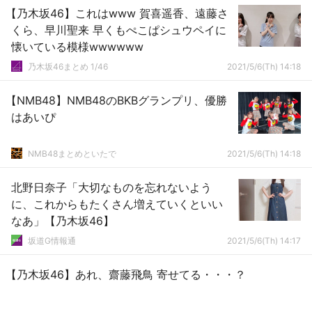
【乃木坂46】これはwww 賀喜遥香、遠藤さ
くら、早川聖来 早くもぺこぱシュウペイに
懐いている模様wwwwww
乃木坂46まとめ 1/46
2021/5/6(Th) 14:18
【NMB48】NMB48のBKBグランプリ、優勝
はあいぴ
NMB48まとめといたで
2021/5/6(Th) 14:18
北野日奈子「大切なものを忘れないよう
に、これからもたくさん増えていくといい
なあ」【乃木坂46】
坂道G情報通
2021/5/6(Th) 14:17
【乃木坂46】あれ、齋藤飛鳥 寄せてる・・・？