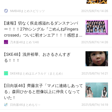
NMB48まとめスピリッツ
2021/5/6(Th) 14:26
【速報】切なく疾走感溢れるダンスナンバ
ー！！！27thシングル『ごめんねFingers
crossed』ついに初オンエア！！！感想まと
め！！！【乃木坂46】
乃木坂46まとめ 1/46
2021/5/6(Th) 14:26
【SKE48】浅井裕華、おさるさんすぎ
る！！！
SKE48まとめはエメラルド（まとえめ）
2021/5/6(Th) 14:21
【日向坂46】齊藤京子「マメに連絡しあって
る」森田ひかると想像以上に仲良くなって
いた！
日向坂46まとめもり～
2021/5/6(Th) 14:19