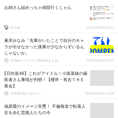
お姉さん組めっちゃ病院行くじゃん
ホロ速
2021/5/6(Th) 13:11
峯岸みなみ「先輩がいたことで自分のキャ
ラが出せなかった後輩が少なからずいるん
じゃないか」
ROMれ！ペンギン(AKB48まとめ)
2021/5/6(Th) 13:11
【日向坂46】これがアイドル！小坂菜緒の歯
医者さん事情が判明！【櫻井・有吉ＴＨＥ
夜会】
日向坂46まとめもり～
2021/5/6(Th) 13:09
福原愛のイメージ失墜！ 不倫報道で転落人
生を歩む芸能人たちの今