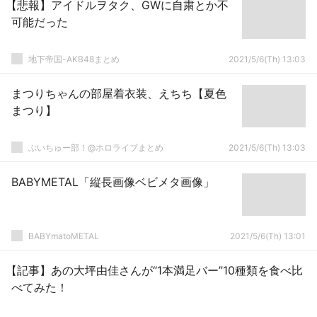
【悲報】アイドルヲタク、GWに自粛とか不
可能だった
地下帝国-AKB48まとめ
2021/5/6(Th) 13:03
まつりちゃんの部屋着衣装、えちち【夏色
まつり】
ぶいちゅー部！@ホロライブまとめ
2021/5/6(Th) 13:03
BABYMETAL「縦長画像ベビメタ画像」
BABYmatoMETAL
2021/5/6(Th) 13:01
【記事】あの大坪由佳さんが“1本満足バー”10種類を食べ比
べてみた！