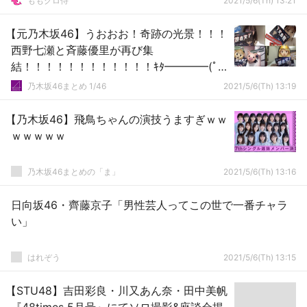
ももクロ侍
2021/5/6(Th) 13:21
【元乃木坂46】うおおお！奇跡の光景！！！
西野七瀬と斉藤優里が再び集
結！！！！！！！！！！！！ｷﾀ━━━━(ﾟ
∀ﾟ)━━━━！！！
乃木坂46まとめ 1/46
2021/5/6(Th) 13:19
【乃木坂46】飛鳥ちゃんの演技うますぎｗｗ
ｗｗｗｗｗ
乃木坂46まとめの「ま」
2021/5/6(Th) 13:16
日向坂46・齊藤京子「男性芸人ってこの世で一番チャラ
い」
はれぞう
2021/5/6(Th) 13:15
【STU48】吉田彩良・川又あん奈・田中美帆