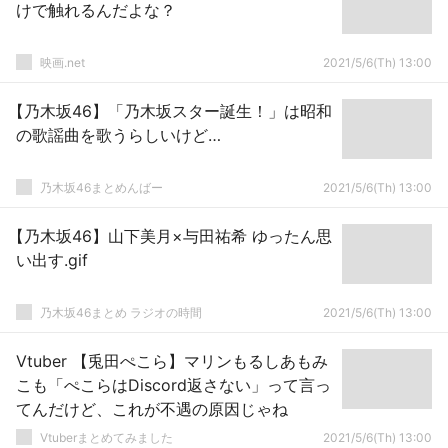
けで触れるんだよな？
映画.net
2021/5/6(Th) 13:00
【乃木坂46】「乃木坂スター誕生！」は昭和
の歌謡曲を歌うらしいけど…
乃木坂46まとめんばー
2021/5/6(Th) 13:00
【乃木坂46】山下美月×与田祐希 ゆったん思
い出す.gif
乃木坂46まとめ ラジオの時間
2021/5/6(Th) 13:00
Vtuber 【兎田ぺこら】マリンもるしあもみ
こも「ぺこらはDiscord返さない」って言っ
てんだけど、これが不遇の原因じゃね
Vtuberまとめてみました
2021/5/6(Th) 13:00