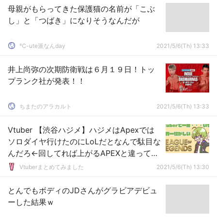
母親がもらってきた保護猫の名前が「こぶ
し」と「つばき」になりそうなんだが
℃-ute派なんday
2021/5/6(Th) 13:33
井上尚弥の次期防衛戦は６月１９日！トッ
プランク社が発表！！
ちまたのアラカルト
2021/5/6(Th) 13:33
Vtuber 【渋谷ハジメ】ハジメはApexでは
ソロダイヤ行けたのにLoLだとなんで駄目な
んだろ←回してれば上がるAPEXと違って頭
使うし実力大事だから
Vtuberまとめてみました
2021/5/6(Th) 13:30
とんでもボディのJDさんがグラビアデビュ
ーした結果ｗ