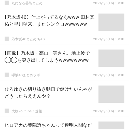
気になる芸能まとめ
2021/5/6(Th) 13:00
【乃木坂46】仕上がってるなあwww 田村真
佑と早川聖来、またシンクロwwwwww
乃木坂46まとめ 1/46
2021/5/6(Th) 13:00
【画像】乃木坂・高山一実さん、地上波で
◯◯を突き出してしまうwwwwwwww
欅坂46まとめラボ
2021/5/6(Th) 13:00
ひろゆきの切り抜き動画で儲けたいんやが
どうしたらええんや？
大物Youtubeｒ速報
2021/5/6(Th) 13:00
ヒロアカの葉隠透ちゃんって透明人間なだ