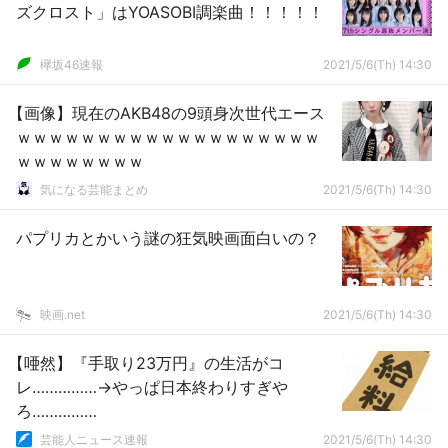
ズクロスト」はYOASOBI調楽曲！！！！！
欅坂46速報
2021/5/6(Th) 14:30
【画像】現在のAKB48の9頭身次世代エース
ｗｗｗｗｗｗｗｗｗｗｗｗｗｗｗｗｗｗｗ
ｗｗｗｗｗｗｗｗ
気になる芸能まとめ
2021/5/6(Th) 14:30
パプリカとかいう謎の狂気映画面白いの？
映画.net
2021/5/6(Th) 14:30
【唖然】『手取り23万円』の生活がコ
レ……………→やっぱ日本終わりすぎや
ろ……………
芸能人ニュース速報
2021/5/6(Th) 14:30