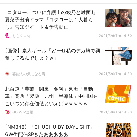
｢コタロー、ついに弁護士の綾乃と対面!!」
夏菜子出演ドラマ『コタローは１人暮ら
し』告知ツイート＆予告動画！
ももクロ侍
2021/5/6(Th) 14:30
【画像】素人ギャル「どーせ私のデカ胸で興
奮してるんでしょ？ｗ」
芸能人の気になる噂
2021/5/6(Th) 14:30
北海道「農業」関東「金融」東海「自動
車」関西「製薬」九州「半導体」中四国←
こいつの存在価値といえばｗｗｗｗｗ
GOSSIP速報
2021/5/6(Th) 14:30
【NMB48】「CHUCHU BY DAYLIGHT」
GW生配信SPきたあああああ