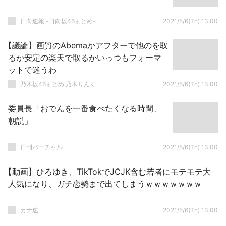
日向速報 -日向坂46まとめ-
2021/5/6(Th) 13:00
【議論】画質のAbemaかアフターで他のを取
るか安定の楽天で取るかいっつもフォーマ
ットで迷うわ
乃木坂46まとめ 乃木りんく
2021/5/6(Th) 13:00
委員長「おでんを一番食べたくなる時間、
朝説」
日刊バーチャル
2021/5/6(Th) 13:00
【動画】ひろゆき、TikTokでJCJK含む若者にモテモテ大
人気になり、ガチ恋勢まで出てしまうｗｗｗｗｗｗｗ
カナ速
2021/5/6(Th) 13:00