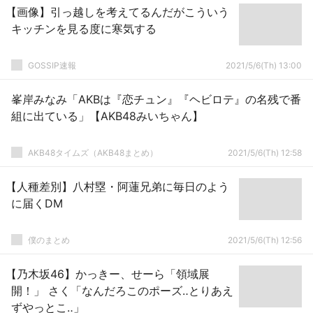
【画像】引っ越しを考えてるんだがこういう
キッチンを見る度に寒気する
GOSSIP速報
2021/5/6(Th) 13:00
峯岸みなみ「AKBは『恋チュン』『ヘビロテ』の名残で番
組に出ている」【AKB48みいちゃん】
AKB48タイムズ（AKB48まとめ）
2021/5/6(Th) 12:58
【人種差別】八村塁・阿蓮兄弟に毎日のよう
に届くDM
僕のまとめ
2021/5/6(Th) 12:56
【乃木坂46】かっきー、せーら「領域展
開！」 さく「なんだろこのポーズ‥とりあえ
ずやっとこ‥」