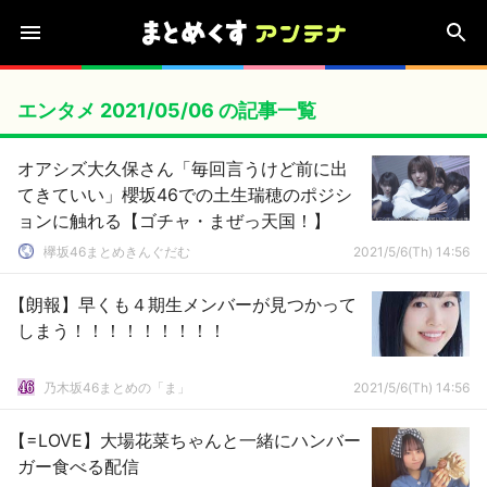
エンタメ 2021/05/06 の記事一覧
オアシズ大久保さん「毎回言うけど前に出
てきていい」櫻坂46での土生瑞穂のポジシ
ョンに触れる【ゴチャ・まぜっ天国！】
欅坂46まとめきんぐだむ
2021/5/6(Th) 14:56
【朗報】早くも４期生メンバーが見つかって
しまう！！！！！！！！！
乃木坂46まとめの「ま」
2021/5/6(Th) 14:56
【=LOVE】大場花菜ちゃんと一緒にハンバー
ガー食べる配信