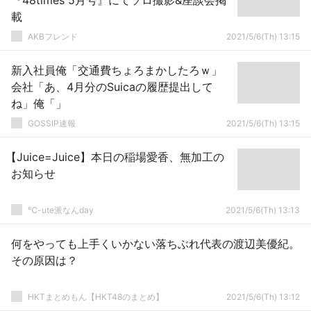
『48times 5月号』にてソロ撮影&座談会掲
載
AKBフレンド
2021/5/6(Th) 13:15
新入社員俺「交通費ちょろまかしたろｗ」
会社「あ、4月分のSuicaの履歴提出して
ね」俺「」
GOSSIP速報
2021/5/6(Th) 13:15
【Juice=Juice】本日の稲場愛香、無加工の
お知らせ
℃-ute派なんday
2021/5/6(Th) 13:13
何をやっても上手くいかない落ちぶれ代表の渡辺美優紀。
その原因は？
HKTまとめもん【HKT48のまとめ】
2021/5/6(Th) 13:12