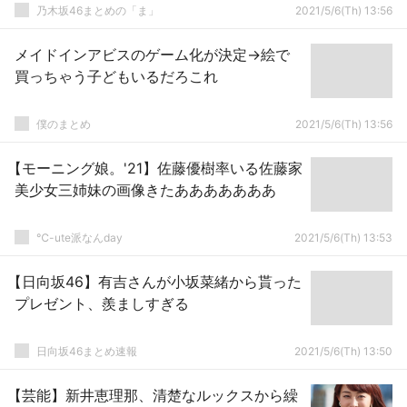
乃木坂46まとめの「ま」
2021/5/6(Th) 13:56
メイドインアビスのゲーム化が決定→絵で
買っちゃう子どもいるだろこれ
僕のまとめ
2021/5/6(Th) 13:56
【モーニング娘。'21】佐藤優樹率いる佐藤家
美少女三姉妹の画像きたあああああああ
℃-ute派なんday
2021/5/6(Th) 13:53
【日向坂46】有吉さんが小坂菜緒から貰った
プレゼント、羨ましすぎる
日向坂46まとめ速報
2021/5/6(Th) 13:50
【芸能】新井恵理那、清楚なルックスから繰