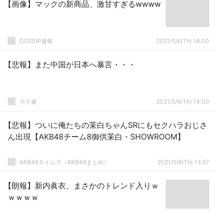
【画像】マックの新商品、激甘すぎるwwww
GOSSIP速報
2021/5/6(Th) 14:00
【悲報】また中国が日本へ暴言・・・
カナ速
2021/5/6(Th) 14:00
【悲報】ついに俺たちの茉白ちゃんSRにもセクハラおじさ
ん出現【AKB48チーム8御供茉白・SHOWROOM】
AKB48タイムズ（AKB48まとめ）
2021/5/6(Th) 13:57
【朗報】新内眞衣、まさかのトレンド入りｗ
ｗｗｗｗ