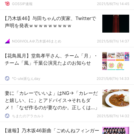
GOSSIP速報
2021/5/6(Th) 14:45
【乃木坂46】与田ちゃんの実家、Twitterで
声明を発表ｗｗｗｗｗｗｗｗｗ
NOGIVIOLA＠乃木坂46まとめ
2021/5/6(Th) 14:37
【花鳥風月】堂島孝平さん、チーム「月」・
チーム「風」千葉公演見たよのお知らせ
℃-ute派なんday
2021/5/6(Th) 14:33
妻に「カレーでいいよ」はNG→「カレーだ
と嬉しい、に」とアドバイス→それもダ
メ！「なぜ作るのが妻なのか。正しくは…」
ちまたのアラカルト
2021/5/6(Th) 14:32
【速報】乃木坂46新曲「ごめんねフィンガー