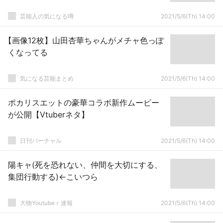
芸能人の気になる噂
2021/5/6(Th) 14:00
【画像12枚】山田杏華ちゃんがメチャ色っぽ
くなってる
気になる芸能まとめ
2021/5/6(Th) 14:00
ポカリスエットの豪華コラボ新作ムービー
が公開【Vtuberネタ】
日刊バーチャル
2021/5/6(Th) 14:00
陽キャ(死を恐れない、仲間を大切にする、
集団行動する)←こいつら
大物Youtubeｒ速報
2021/5/6(Th) 14:00