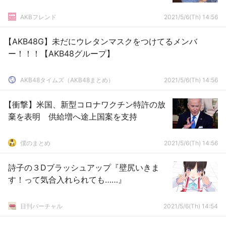
AKBフレンド
2021/5/6(Th) 14:56
【AKB48G】未だにウレタンマスクをつけてるメンバ
ー！！！【AKB48グループ】
AKB48タイムズ（AKB48まとめ）
2021/5/6(Th) 14:56
【衝撃】米国、新型コロナワクチン特許の放
棄を表明 供給増へ途上国案を支持
僕のまとめ
2021/5/6(Th) 14:56
詩子の３Dブラッシュアップ『壁尻いきま
す！って気合入れられても……』
日刊バーチャル
2021/5/6(Th) 14:54