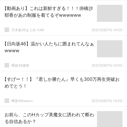
【動画あり】これは新鮮すぎる！！！掛橋沙
耶香があの制服を着てるぞwwwwww
乃木坂46まとめ 1/46
2021/5/6(Th) 14:00
【日向坂46】温かい人たちに囲まれてんなぁ
wwww
欅坂46速報
2021/5/6(Th) 14:00
【すげー！！】『君しか勝たん』早くも300万再生突破お
めでとう！
欅坂46news+
2021/5/6(Th) 14:00
お前ら、このHカップ美魔女に誘われて断わ
る自信あるか？