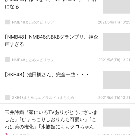
になる
NMB48まとめスピリッツ
2021/5/6(Th) 13:25
【NMB48】NMB48のBKBグランプリ、神企
画すぎる
NMB48まとめスピリッツ
2021/5/6(Th) 13:21
【SKE48】池田楓さん、完全一致・・・
SKE48まとめはエメラルド（まとえめ）
2021/5/6(Th) 13:21
玉井詩織『家にいろTVありがとうございま
した』｢ひょっこりしおりんも可愛い」｢こ
れは美の権化」｢水族館にももクロちゃんは
とてもお似合い」