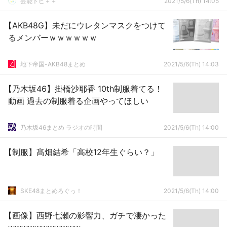
芸能トピ＋＋
2021/5/6(Th) 14:05
【AKB48G】未だにウレタンマスクをつけて
るメンバーｗｗｗｗｗｗ
地下帝国-AKB48まとめ
2021/5/6(Th) 14:03
【乃木坂46】掛橋沙耶香 10th制服着てる！
動画 過去の制服着る企画やってほしい
乃木坂46まとめ ラジオの時間
2021/5/6(Th) 14:00
【制服】髙畑結希「高校12年生ぐらい？」
SKE48まとめろぐっ！
2021/5/6(Th) 14:00
【画像】西野七瀬の影響力、ガチで凄かった