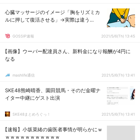
心臓マッサージのイメージ「胸をリズミカ
ルに押して復活させる」→実際は違う…
GOSSIP速報
2021/5/6(Th) 13:45
【画像】ウーバー配達員さん、新料金になり報酬が4円に
なる
mashlife通信
2021/5/6(Th) 13:41
SKE48熊崎晴香、園田競馬・そのだ金曜ナ
イター中継にゲスト出演
SKE48まとめろぐっ！
2021/5/6(Th) 13:41
【速報】小坂菜緒の歯医者事情が明らかにｗ
ｗｗｗｗｗｗｗｗｗｗｗ