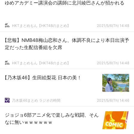
ゆめアカデミー講演会の講師に北川綾巴さんが招かれる
HKTまとめもん【HKT48のまとめ】
2021/5/6(Th) 14:48
【悲報】NMB48梅山恋和さん、体調不良により本日出演予
定だった生配信番組を欠席
HKTまとめもん【HKT48のまとめ】
2021/5/6(Th) 14:48
【乃木坂46】生田絵梨花 日本の美！
乃木坂46まとめ ラジオの時間
2021/5/6(Th) 14:46
ジョジョ6部アニメ化で楽しみな戦闘、そん
なに無いｗｗｗｗｗｗ