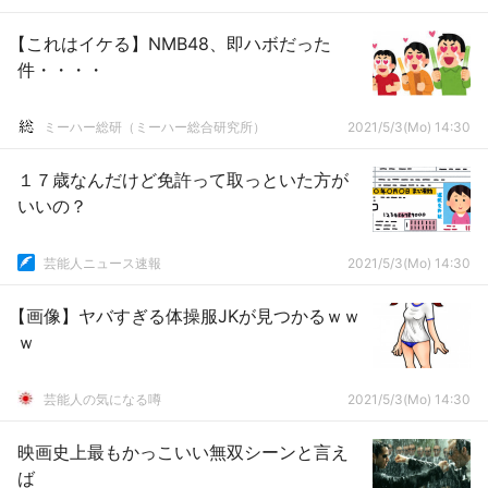
【これはイケる】NMB48、即ハボだった
件・・・・
ミーハー総研（ミーハー総合研究所）
2021/5/3(Mo) 14:30
１７歳なんだけど免許って取っといた方が
いいの？
芸能人ニュース速報
2021/5/3(Mo) 14:30
【画像】ヤバすぎる体操服JKが見つかるｗｗ
ｗ
芸能人の気になる噂
2021/5/3(Mo) 14:30
映画史上最もかっこいい無双シーンと言え
ば