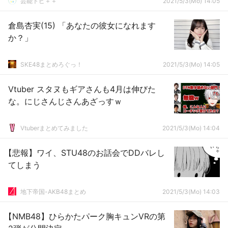
芸能トピ＋＋
2021/5/3(Mo) 14:05
倉島杏実(15) 「あなたの彼女になれます
か？」
SKE48まとめろぐっ！
2021/5/3(Mo) 14:05
Vtuber スタヌもギアさんも4月は伸びた
な。にじさんじさんあざっすｗ
Vtuberまとめてみました
2021/5/3(Mo) 14:04
【悲報】ワイ、STU48のお話会でDDバレし
てしまう
地下帝国-AKB48まとめ
2021/5/3(Mo) 14:03
【NMB48】ひらかたパーク胸キュンVRの第