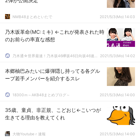
2弾が公開決定
NMB48まとめといたで
2021/5/3(Mo) 14:03
乃木坂革命(MC:ミキ) ←これが発表された時
のお前らの率直な感想
乃木通☆世界最速！乃木坂46欅坂46日向坂46速報まとめ
2021/5/3(Mo) 14:02
本郷柚巴みたいに爆弾隠し持ってる各グル
ープ若手メンバーを紹介するスレ
18300ｍ～AKB48まとめブログ～
2021/5/3(Mo) 14:00
35歳、童貞、非正規、こどおじ←こいつが
生きてる理由を教えてくれ
大物Youtubeｒ速報
2021/5/3(Mo) 14:00