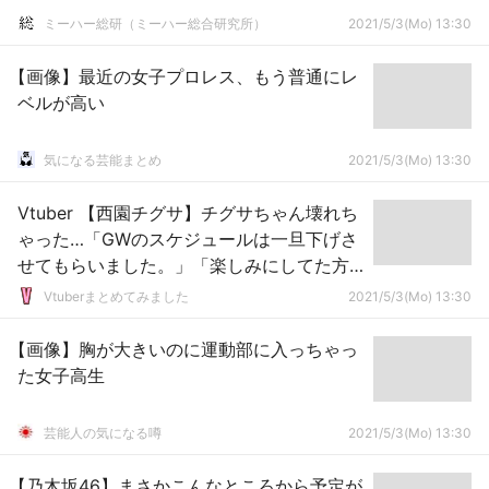
ミーハー総研（ミーハー総合研究所）
2021/5/3(Mo) 13:30
【画像】最近の女子プロレス、もう普通にレ
ベルが高い
気になる芸能まとめ
2021/5/3(Mo) 13:30
Vtuber 【西園チグサ】チグサちゃん壊れち
ゃった…「GWのスケジュールは一旦下げさ
せてもらいました。」「楽しみにしてた方
本当にごめんなさい」
Vtuberまとめてみました
2021/5/3(Mo) 13:30
【画像】胸が大きいのに運動部に入っちゃっ
た女子高生
芸能人の気になる噂
2021/5/3(Mo) 13:30
【乃木坂46】まさかこんなところから予定が