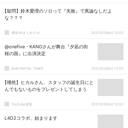
【疑問】鈴木愛理のソロって『失敗』で異論なしだよ
な？？？
欅坂46まとめラボ
2021/5/3(Mo) 13:00
@onefive・KANOさんが舞台『夕凪の街
桜の国』に出演決定
BABYMETAL TIMES
2021/5/3(Mo) 13:00
【唖然】ヒカルさん、スタッフの誕生日にと
んでもないものをプレゼントしてしまう
YouTube速報
2021/5/3(Mo) 13:00
L4D2コラボ、始まります