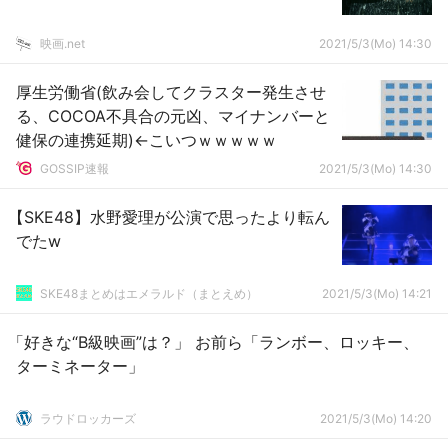
映画.net
2021/5/3(Mo) 14:30
厚生労働省(飲み会してクラスター発生させ
る、COCOA不具合の元凶、マイナンバーと
健保の連携延期)←こいつｗｗｗｗｗ
GOSSIP速報
2021/5/3(Mo) 14:30
【SKE48】水野愛理が公演で思ったより転ん
でたw
SKE48まとめはエメラルド（まとえめ）
2021/5/3(Mo) 14:21
「好きな“B級映画”は？」 お前ら「ランボー、ロッキー、
ターミネーター」
ラウドロッカーズ
2021/5/3(Mo) 14:20