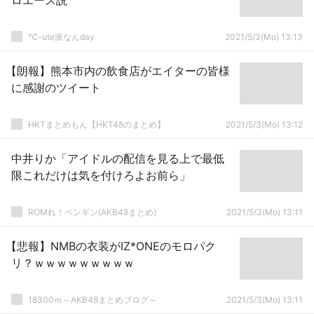
ロエース説
℃-ute派なんday
2021/5/3(Mo) 13:13
【朗報】熊本市内の飲食店がエイターの皆様
に感謝のツイート
HKTまとめもん【HKT48のまとめ】
2021/5/3(Mo) 13:12
中井りか「アイドルの配信を見る上で最低
限これだけは気を付けろよお前ら」
ROMれ！ペンギン(AKB48まとめ)
2021/5/3(Mo) 13:11
【悲報】NMBの衣装がIZ*ONEのモロパク
リ？ｗｗｗｗｗｗｗｗｗ
18300ｍ～AKB48まとめブログ～
2021/5/3(Mo) 13:11