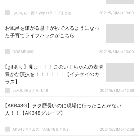
ぶいちゅー部！@ホロライブまとめ
2021/5/3(Mo) 13:00
お風呂を嫌がる息子が秒で入るようになっ
た子育てライフハックがこちら
GOSSIP速報
2021/5/3(Mo) 13:00
【gifあり】見よ！！！このいくちゃんの表情
豊かな演技を！！！！！！【イチケイのカ
ラス】
乃木坂46まとめ 1/46
2021/5/3(Mo) 12:58
【AKB48G】ヲタ歴長いのに現場に行ったことがない
人！！【AKB48グループ】
AKB48タイムズ（AKB48まとめ）
2021/5/3(Mo) 12:58