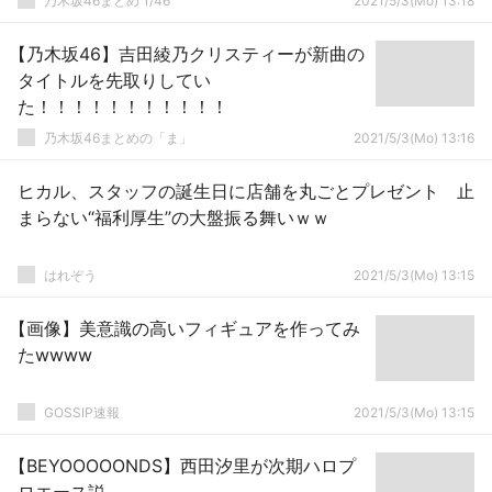
乃木坂46まとめ 1/46
2021/5/3(Mo) 13:18
【乃木坂46】吉田綾乃クリスティーが新曲の
タイトルを先取りしてい
た！！！！！！！！！！！
乃木坂46まとめの「ま」
2021/5/3(Mo) 13:16
ヒカル、スタッフの誕生日に店舗を丸ごとプレゼント 止
まらない“福利厚生”の大盤振る舞いｗｗ
はれぞう
2021/5/3(Mo) 13:15
【画像】美意識の高いフィギュアを作ってみ
たwwww
GOSSIP速報
2021/5/3(Mo) 13:15
【BEYOOOOONDS】西田汐里が次期ハロプ