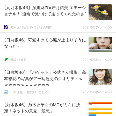
【元乃木坂46】深川麻衣×若月佑美 エモーシ
ョナル！“道端で見つけて送ってくれたのさ”
乃木坂46まとめ ラジオの時間
2021/5/3(Mo) 14:00
【日向坂46】可愛すぎて心臓が止まりそうに
なった・・・
欅坂46速報
2021/5/3(Mo) 14:00
【日向坂46】『バゲット』公式さん撮影、高
本彩花の写真がアー写超えのクオリティｗ
ｗｗｗｗｗｗｗｗｗｗｗ
日向速報 -日向坂46まとめ-
2021/5/3(Mo) 14:00
【乃木坂46】乃木坂革命のMCがミキに決
定！ネットの意見「最悪」