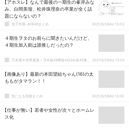
【アホスレ】なんで最後の一期生の峯岸みな
み、白間美瑠、松井珠理奈の卒業が全く話
題にならないの？
地下帝国-AKB48まとめ
2021/5/3(Mo) 13:03
４期生ヲタのお前らに聞きたいんだけど、
４期生加入前は誰推しだったの？
乃木通☆世界最速！乃木坂46欅坂46日向坂46速報まとめ
2021/5/3(Mo) 13:02
【画像あり】最新の本田望結ちゃん(16)の太
ももがタマラン！！
気になる芸能まとめ
2021/5/3(Mo) 13:00
【仕事が無い】若者や女性が次々とホームレ
ス化