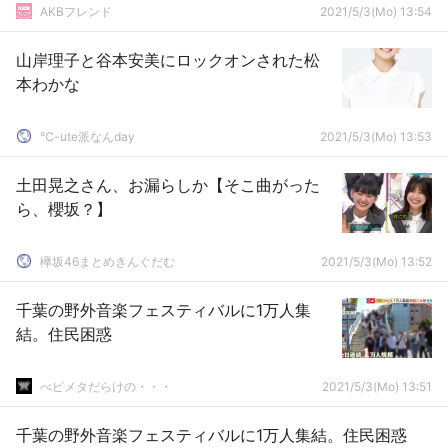
AKBフレンド
2021/5/3(Mo) 13:54
山岸理子と谷本安美にロックオンされた松
本わかな
℃-ute派なんday
2021/5/3(Mo) 13:53
土田晃之さん、お漏らしか【そこ曲がった
ら、櫻坂？】
欅坂46まとめきんぐだむ
2021/5/3(Mo) 13:52
千葉の野外音楽フェスティバルに1万人集
結。住民困惑
べビメタだらけの・・・
2021/5/3(Mo) 13:51
千葉の野外音楽フェスティバルに1万人集結。住民困惑