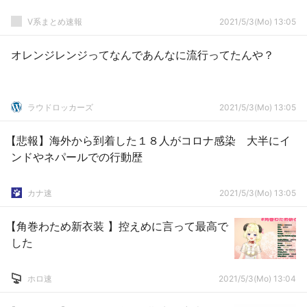
V系まとめ速報
2021/5/3(Mo) 13:05
オレンジレンジってなんであんなに流行ってたんや？
ラウドロッカーズ
2021/5/3(Mo) 13:05
【悲報】海外から到着した１８人がコロナ感染 大半にイ
ンドやネパールでの行動歴
カナ速
2021/5/3(Mo) 13:05
【角巻わため新衣装 】控えめに言って最高で
した
ホロ速
2021/5/3(Mo) 13:04