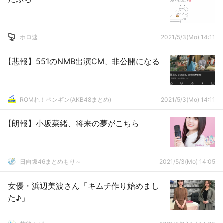
ホロ速
2021/5/3(Mo) 14:11
【悲報】551のNMB出演CM、非公開になる
ROMれ！ペンギン(AKB48まとめ)
2021/5/3(Mo) 14:11
【朗報】小坂菜緒、将来の夢がこちら
日向坂46まとめもり～
2021/5/3(Mo) 14:05
女優・浜辺美波さん「キムチ作り始めまし
た♪」