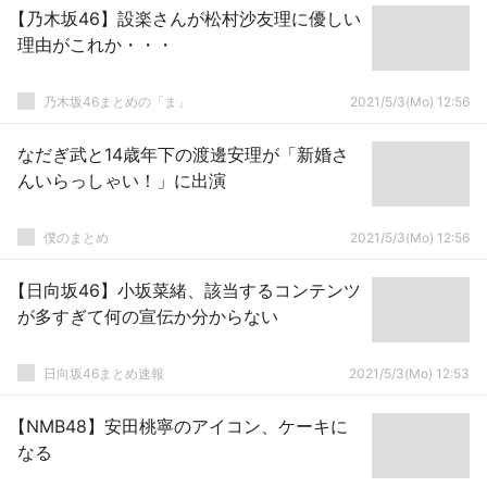
【乃木坂46】設楽さんが松村沙友理に優しい
理由がこれか・・・
乃木坂46まとめの「ま」
2021/5/3(Mo) 12:56
なだぎ武と14歳年下の渡邊安理が「新婚さ
んいらっしゃい！」に出演
僕のまとめ
2021/5/3(Mo) 12:56
【日向坂46】小坂菜緒、該当するコンテンツ
が多すぎて何の宣伝か分からない
日向坂46まとめ速報
2021/5/3(Mo) 12:53
【NMB48】安田桃寧のアイコン、ケーキに
なる