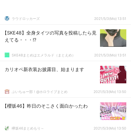
ラウドロッカーズ
2021/5/3(Mo) 13:51
【SKE48】全身タイツの写真を投稿したら見
えてる・・・!?
SKE48まとめはエメラルド（まとえめ）
2021/5/3(Mo) 13:51
カリオペ新衣装お披露目、始まります
ぶいちゅー部！@ホロライブまとめ
2021/5/3(Mo) 13:50
【櫻坂46】昨日のそこさく面白かったわ
欅坂46まとめもり～
2021/5/3(Mo) 13:50