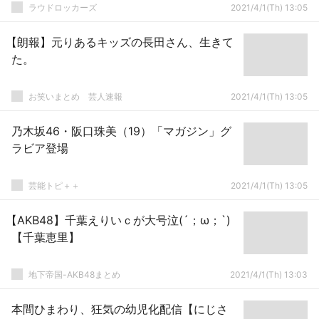
ラウドロッカーズ
2021/4/1(Th) 13:05
【朗報】元りあるキッズの長田さん、生きて
た。
お笑いまとめ 芸人速報
2021/4/1(Th) 13:05
乃木坂46・阪口珠美（19）「マガジン」グ
ラビア登場
芸能トピ＋＋
2021/4/1(Th) 13:05
【AKB48】千葉えりいｃが大号泣(´；ω；`)
【千葉恵里】
地下帝国-AKB48まとめ
2021/4/1(Th) 13:03
本間ひまわり、狂気の幼児化配信【にじさ