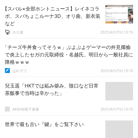
【スバル×全部ホントニュース】レイネコラ
ボ、スバちょこルーナ3D、オリ曲、新衣装
など
ホロ速
2021/4/1(Th) 13:15
「チーズ牛丼食ってそうｗ」ぷよぷよゲーマーの外見揶揄
で炎上したセガの元取締役・名越氏、明日から一般社員に
降格ｗｗｗ
はれぞう
2021/4/1(Th) 13:15
兒玉遥「HKTでは妬み僻み、陰口など日常
茶飯事で当時は辛かった」
AKB48地下速報
2021/4/1(Th) 13:15
世界で最も古い『鍵』をご覧下さい