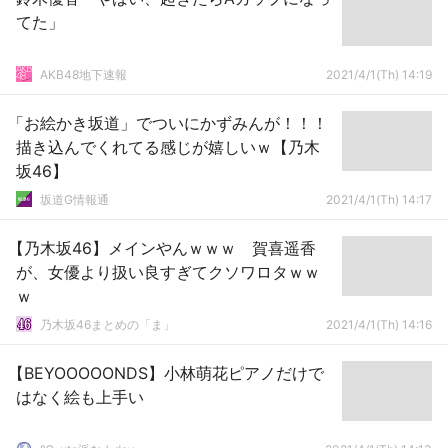
てた」
AKB48地下速報
2021/4/1(Th) 14:19
「お絵かき坂道」でついにかずみんが！！！
描き込んでくれてる感じが嬉しいｗ【乃木
坂46】
坂道G情報通
2021/4/1(Th) 14:17
【乃木坂46】メインやんｗｗｗ 賀喜遥香
が、女優より扱い良すぎてクソワロタｗｗ
ｗ
乃木坂46まとめの「ま」
2021/4/1(Th) 14:16
【BEYOOOOONDS】小林萌花ピアノだけで
はなく絵も上手い