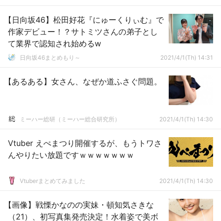
【日向坂46】松田好花『にゅーくりぃむ』で
作家デビュー！？サトミツさんの弟子とし
て業界で認知され始めるw
日向坂46まとめもり～
2021/4/1(Th) 14:31
【あるある】女さん、なぜか道ふさぐ問題。
ミーハー総研（ミーハー総合研究所）
2021/4/1(Th) 14:30
Vtuber えぺまつり開催するが、もうトワさ
んやりたい放題ですｗｗｗｗｗｗｗ
Vtuberまとめてみました
2021/4/1(Th) 14:30
【画像】戦慄かなのの実妹・頓知気さきな
（21）、初写真集発売決定！水着姿で美ボ