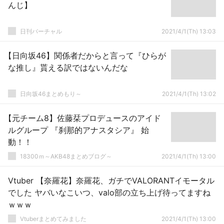
んじ】
日刊バーチャル
2021/4/1(Th) 13:03
【日向坂46】関係者だからと言って『ひらが
な推し』貰える訳ではないんだな
日向坂46まとめもり～
2021/4/1(Th) 13:02
【元チーム8】佐藤栞プロデュースのアイド
ルグループ 『刹那的アナスタシア』 始
動！！
18300ｍ～AKB48まとめブログ～
2021/4/1(Th) 13:00
Vtuber 【奈羅花】奈羅花、ガチでVALORANTイモータル
でした ヤバいなこいつ、valo部の立ち上げ待ってますね
ｗｗｗ
Vtuberまとめてみました
2021/4/1(Th) 13:00