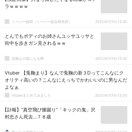
ラｗｗｗｗ
ミーハー総研（ミーハー総合研究所）
2021/4/1(Th) 13:30
とんでもボディのお姉さんユッサユッサと
街中を歩きガン見されるｗｗ
芸能人の気になる噂
2021/4/1(Th) 13:30
Vtuber 【兎鞠まり】なんで兎鞠の新３Dってこんなにク
オリティ高いの？こんなにえっちでかわいいのに男なんだ
よなぁ
Vtuberまとめてみました
2021/4/1(Th) 13:30
【訃報】“真空飛び膝蹴り”「キックの鬼」沢
村忠さん死去…７８歳