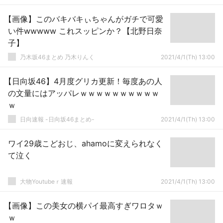
【画像】このバキバキぃちゃんがガチで可愛
い件wwwww これスッピンか？【北野日奈
子】
乃木坂46まとめ 乃木りんく
2021/4/1(Th) 13:00
【日向坂46】4月度グリカ更新！毎度あの人
の文量にはアッパレｗｗｗｗｗｗｗｗｗｗ
ｗ
日向速報 -日向坂46まとめ-
2021/4/1(Th) 13:00
ワイ29歳こどおじ、ahamoに変えられなく
て泣く
大物Youtubeｒ速報
2021/4/1(Th) 13:00
【画像】この美女の横パイ最高すぎワロタｗ
ｗ