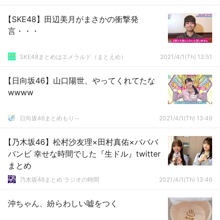
【SKE48】田辺美月がまさかの衝撃発
言・・・
SKE48まとめはエメラルド（まとえめ）
2021/4/1(Th) 13:51
【日向坂46】山口陽世、やってくれてたな
wwww
日向坂46まとめもり～
2021/4/1(Th) 13:49
【乃木坂46】松村沙友理×田村真佑×バババ
バンビ 幸せな時間でした『生ドル』twitter
まとめ
乃木坂46まとめ ラジオの時間
2021/4/1(Th) 13:46
沖ちゃん、紛らわしい嘘をつく