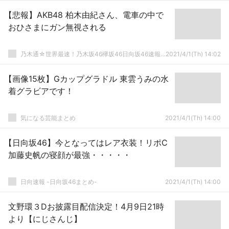
【悲報】AKB48 柏木由紀さん、電車の中で
おひさまにガン無視される
乃木通☆世界最速！乃木坂46欅坂46日向坂46速報まとめ
2021/4/1(Th) 14:02
【画像15枚】Gカップグラドル 東雲うみの水
着グラビアです！
気になる芸能まとめ
2021/4/1(Th) 14:00
【日向坂46】今となってはレア衣装！リポC
加藤史帆の寝顔が最強・・・・・
日向速報 -日向坂46まとめ-
2021/4/1(Th) 14:00
文野環３Dお披露目配信決定！4月9日21時
より【にじさんじ】