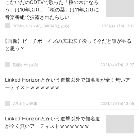
こないだのCDTVで歌った「桜の木になろ
う」は10年ぶり、「桜の栞」は11年ぶりに
音楽番組で披露されたらしい
ROMれ！ペンギン(AKB48まとめ)
2021/4/1(Th) 13:11
【画像】ビーチボーイズの広末涼子役って今だと誰がやる
と思う？
芸能かめはめ波
2021/4/1(Th) 13:07
Linked Horizonとかいう進撃以外で知名度が全く無いア
ーティストｗｗｗｗｗｗ
V系まとめ速報
2021/4/1(Th) 13:05
Linked Horizonとかいう進撃以外で知名度
が全く無いアーティストｗｗｗｗｗｗ