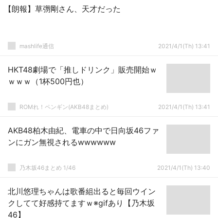
【朗報】草彅剛さん、天才だった
mashlife通信
2021/4/1(Th) 13:41
HKT48劇場で「推しドリンク」販売開始ｗ
ｗｗｗ（1杯500円也）
ROMれ！ペンギン(AKB48まとめ)
2021/4/1(Th) 13:41
AKB48柏木由紀、電車の中で日向坂46ファ
ンにガン無視されるwwwwww
乃木坂46まとめ 1/46
2021/4/1(Th) 13:40
北川悠理ちゃんは歌番組出ると毎回ウイン
クしてて好感持てますｗ※gifあり【乃木坂
46】