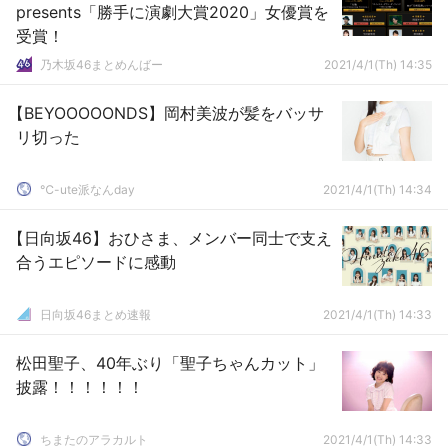
presents「勝手に演劇大賞2020」女優賞を
受賞！
乃木坂46まとめんばー
2021/4/1(Th) 14:35
【BEYOOOOONDS】岡村美波が髪をバッサ
リ切った
℃-ute派なんday
2021/4/1(Th) 14:34
【日向坂46】おひさま、メンバー同士で支え
合うエピソードに感動
日向坂46まとめ速報
2021/4/1(Th) 14:33
松田聖子、40年ぶり「聖子ちゃんカット」
披露！！！！！！
ちまたのアラカルト
2021/4/1(Th) 14:33