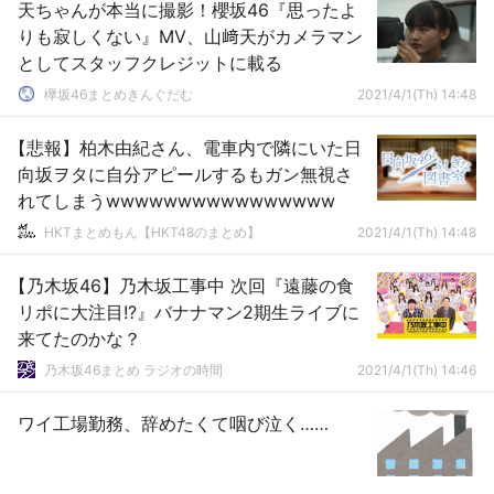
天ちゃんが本当に撮影！櫻坂46『思ったよ
りも寂しくない』MV、山﨑天がカメラマン
としてスタッフクレジットに載る
欅坂46まとめきんぐだむ
2021/4/1(Th) 14:48
【悲報】柏木由紀さん、電車内で隣にいた日
向坂ヲタに自分アピールするもガン無視さ
れてしまうwwwwwwwwwwwwwwww
HKTまとめもん【HKT48のまとめ】
2021/4/1(Th) 14:48
【乃木坂46】乃木坂工事中 次回『遠藤の食
リポに大注目!?』バナナマン2期生ライブに
来てたのかな？
乃木坂46まとめ ラジオの時間
2021/4/1(Th) 14:46
ワイ工場勤務、辞めたくて咽び泣く……