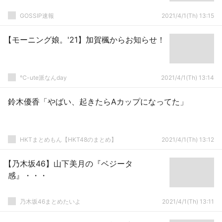
GOSSIP速報
2021/4/1(Th) 13:15
【モーニング娘。'21】加賀楓からお知らせ！
℃-ute派なんday
2021/4/1(Th) 13:14
鈴木優香「やばい、起きたらAカップになってた」
HKTまとめもん【HKT48のまとめ】
2021/4/1(Th) 13:12
【乃木坂46】山下美月の『ベジータ
感』・・・
乃木坂46まとめたいよ
2021/4/1(Th) 13:11