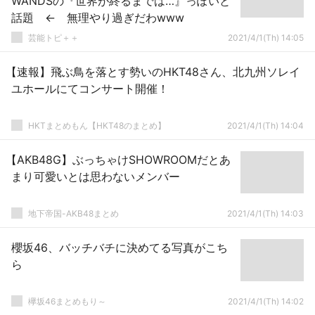
WANDSの『世界が終るまでは…』っぽいと
話題 ← 無理やり過ぎだわwww
芸能トピ＋＋
2021/4/1(Th) 14:05
【速報】飛ぶ鳥を落とす勢いのHKT48さん、北九州ソレイ
ユホールにてコンサート開催！
HKTまとめもん【HKT48のまとめ】
2021/4/1(Th) 14:04
【AKB48G】ぶっちゃけSHOWROOMだとあ
まり可愛いとは思わないメンバー
地下帝国-AKB48まとめ
2021/4/1(Th) 14:03
櫻坂46、バッチバチに決めてる写真がこち
ら
欅坂46まとめもり～
2021/4/1(Th) 14:02