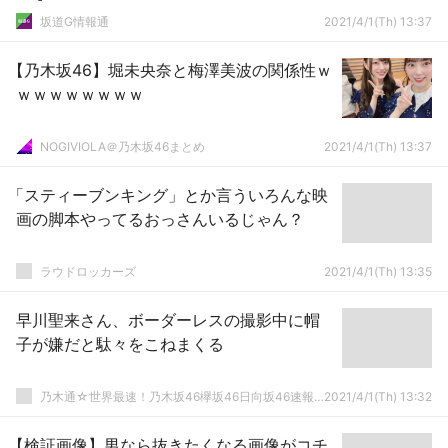
坂道G情報通
2021/4/1(Th) 13:37
【乃木坂46】堀未央奈と梅澤美波の関係性ｗ
ｗｗｗｗｗｗｗｗ
NOGIVIOLA＠乃木坂46まとめ
2021/4/1(Th) 13:37
「スティーブンキング」とか言ういろんな映
画の脚本やってるおっさんいるじゃん？
ラウドロッカーズ
2021/4/1(Th) 13:35
早川聖来さん、ボーダーレスの撮影中に帽
子が嫌だと駄々をこねまくる
乃木通☆世界最速！乃木坂46欅坂46日向坂46速報まとめ
2021/4/1(Th) 13:32
【検証画像】男なら抜きたくなる画像がコチ