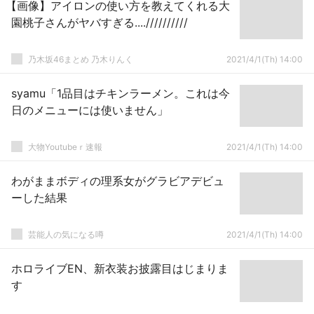
【画像】アイロンの使い方を教えてくれる大
園桃子さんがヤバすぎる....//////////
乃木坂46まとめ 乃木りんく
2021/4/1(Th) 14:00
syamu「1品目はチキンラーメン。これは今
日のメニューには使いません」
大物Youtubeｒ速報
2021/4/1(Th) 14:00
わがままボディの理系女がグラビアデビュ
ーした結果
芸能人の気になる噂
2021/4/1(Th) 14:00
ホロライブEN、新衣装お披露目はじまりま
す