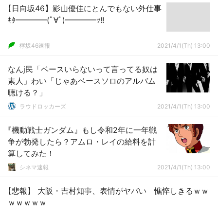
【日向坂46】影山優佳にとんでもない外仕事
ｷﾀ━━━━(ﾟ∀ﾟ)━━━━ｯ!!
欅坂46速報
2021/4/1(Th) 13:00
なんj民「ベースいらないって言ってる奴は
素人」わい「じゃあベースソロのアルバム
聴ける？」
ラウドロッカーズ
2021/4/1(Th) 13:00
『機動戦士ガンダム』もし令和2年に一年戦
争が勃発したら？アムロ・レイの給料を計
算してみた！
シネマ速報
2021/4/1(Th) 13:00
【悲報】 大阪・吉村知事、表情がヤバい 憔悴しきるｗｗ
ｗｗｗｗｗ