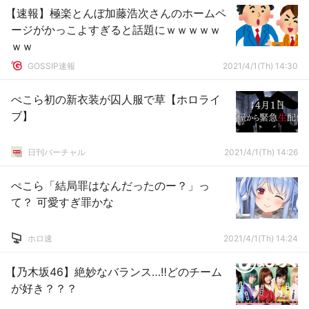
【速報】極楽とんぼ加藤浩次さんのホームペ
ージがかっこよすぎると話題にｗｗｗｗｗ
ｗｗ
GOSSIP速報
2021/4/1(Th) 14:30
ぺこら初の新衣装が囚人服で草【ホロライ
ブ】
日刊バーチャル
2021/4/1(Th) 14:26
ぺこら「結局罪はなんだったのー？」っ
て？ 可愛すぎ罪かな
ホロ速
2021/4/1(Th) 14:24
【乃木坂46】絶妙なバランス…‼どのチーム
が好き？？？