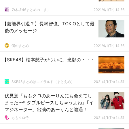
乃木坂46まとめの「ま」
2021/4/1(Th) 14:56
【芸能界引退？】長瀬智也、TOKIOとして最
後のメッセージ
僕のまとめ
2021/4/1(Th) 14:56
【SKE48】松本慈子がついに、念願の・・・
SKE48まとめはエメラルド（まとえめ）
2021/4/1(Th) 14:51
伏見蛍『ももクロのあーりんにも会えてし
まった〜!! ダブルピースしちゃうよね』｢イ
マジネーター」出演のあーりんと遭遇！
ももクロ侍
2021/4/1(Th) 14:51