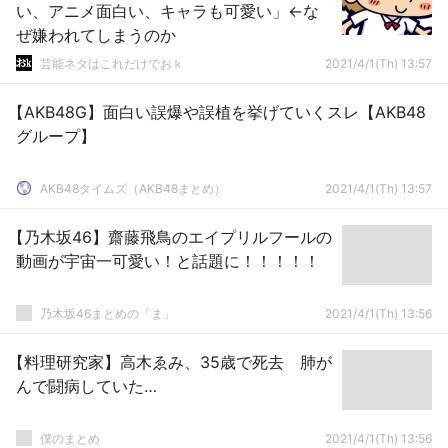
い、アニメ面白い、キャラも可愛い」←な
ぜ嫌われてしまうのか
芸能ネタはこれだけでおｋ
2021/4/1(Th) 13:57
【AKB48G】面白い誤爆や誤植を挙げていくスレ【AKB48
グループ】
AKB48タイムズ（AKB48まとめ）
2021/4/1(Th) 13:57
【乃木坂46】齋藤飛鳥のエイプリルフールの
動画が宇宙一可愛い！と話題に！！！！！
乃木坂46まとめの「ま」
2021/4/1(Th) 13:56
【料理研究家】高木ゑみ、35歳で死去 肺が
んで闘病していた…
僕のまとめ
2021/4/1(Th) 13:56