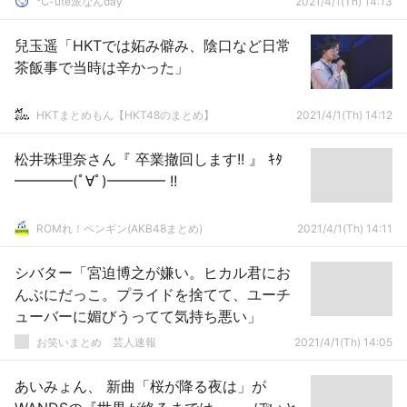
℃-ute派なんday
2021/4/1(Th) 14:13
兒玉遥「HKTでは妬み僻み、陰口など日常
茶飯事で当時は辛かった」
HKTまとめもん【HKT48のまとめ】
2021/4/1(Th) 14:12
松井珠理奈さん『 卒業撤回します!! 』 ｷﾀ
━━━━(ﾟ∀ﾟ)━━━━ !!
ROMれ！ペンギン(AKB48まとめ)
2021/4/1(Th) 14:11
シバター「宮迫博之が嫌い。ヒカル君にお
んぶにだっこ。プライドを捨てて、ユーチ
ューバーに媚びうってて気持ち悪い」
お笑いまとめ 芸人速報
2021/4/1(Th) 14:05
あいみょん、 新曲「桜が降る夜は」が