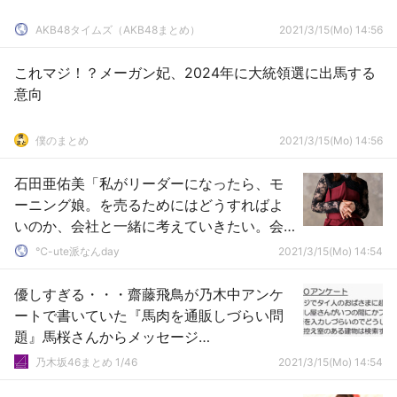
AKB48タイムズ（AKB48まとめ）
2021/3/15(Mo) 14:56
これマジ！？メーガン妃、2024年に大統領選に出馬する
意向
僕のまとめ
2021/3/15(Mo) 14:56
石田亜佑美「私がリーダーになったら、モ
ーニング娘。を売るためにはどうすればよ
いのか、会社と一緒に考えていきたい。会
議にも出席したい。」
℃-ute派なんday
2021/3/15(Mo) 14:54
優しすぎる・・・齋藤飛鳥が乃木中アンケ
ートで書いていた『馬肉を通販しづらい問
題』馬桜さんからメッセージ
が！！！！！！
乃木坂46まとめ 1/46
2021/3/15(Mo) 14:54