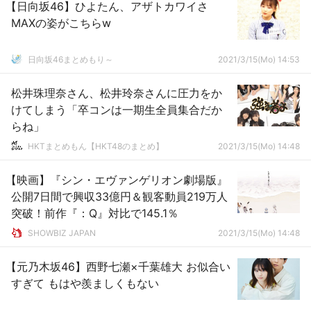
【日向坂46】ひよたん、アザトカワイさ
MAXの姿がこちらw
日向坂46まとめもり～
2021/3/15(Mo) 14:53
松井珠理奈さん、松井玲奈さんに圧力をか
けてしまう「卒コンは一期生全員集合だか
らね」
HKTまとめもん【HKT48のまとめ】
2021/3/15(Mo) 14:48
【映画】『シン・エヴァンゲリオン劇場版』
公開7日間で興収33億円＆観客動員219万人
突破！前作『：Q』対比で145.1％
SHOWBIZ JAPAN
2021/3/15(Mo) 14:48
【元乃木坂46】西野七瀬×千葉雄大 お似合い
すぎて もはや羨ましくもない