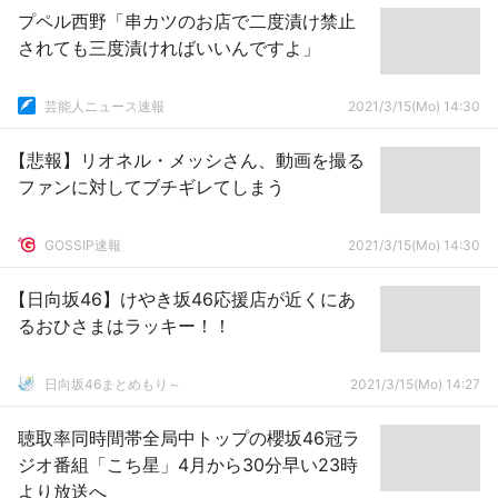
プペル西野「串カツのお店で二度漬け禁止
されても三度漬ければいいんですよ」
芸能人ニュース速報
2021/3/15(Mo) 14:30
【悲報】リオネル・メッシさん、動画を撮る
ファンに対してブチギレてしまう
GOSSIP速報
2021/3/15(Mo) 14:30
【日向坂46】けやき坂46応援店が近くにあ
るおひさまはラッキー！！
日向坂46まとめもり～
2021/3/15(Mo) 14:27
聴取率同時間帯全局中トップの櫻坂46冠ラ
ジオ番組「こち星」4月から30分早い23時
より放送へ