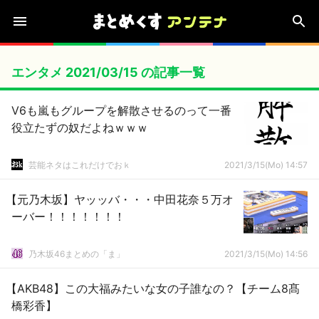
エンタメ 2021/03/15 の記事一覧
V6も嵐もグループを解散させるのって一番
役立たずの奴だよねｗｗｗ
芸能ネタはこれだけでおｋ
2021/3/15(Mo) 14:57
【元乃木坂】ヤッッバ・・・中田花奈５万オ
ーバー！！！！！！！
乃木坂46まとめの「ま」
2021/3/15(Mo) 14:56
【AKB48】この大福みたいな女の子誰なの？【チーム8髙
橋彩香】