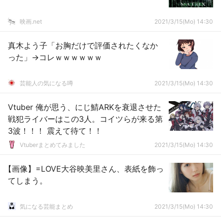
映画.net
2021/3/15(Mo) 14:30
真木よう子「お胸だけで評価されたくなか
った」→コレｗｗｗｗｗｗ
芸能人の気になる噂
2021/3/15(Mo) 14:30
Vtuber 俺が思う、にじ鯖ARKを衰退させた
戦犯ライバーはこの3人。コイツらが来る第
3波！！！ 震えて待て！！
Vtuberまとめてみました
2021/3/15(Mo) 14:30
【画像】=LOVE大谷映美里さん、表紙を飾っ
てしまう。
気になる芸能まとめ
2021/3/15(Mo) 14:30