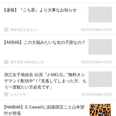
【速報】『こち星』より大事なお知らせ
欅坂46まとめもり～
2021/3/15(Mo) 13:03
【AKB48】この大福みたいな女の子誰なの？
地下帝国-AKB48まとめ
2021/3/15(Mo) 13:03
浪江女子発組合 出演『J-MELO』“無料オン
デマンド配信中”！｢見逃してしまった方、も
う一度観たい方必見です」
ももクロ侍
2021/3/15(Mo) 13:02
【NMB48】S Cawaii!に顔面国宝こと山本望
叶が登場