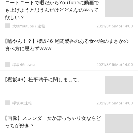
ニートニートで暇だからYouTubeに動画で
も上げようと思うんだけどどんなのやって
欲しい？
大物Youtubeｒ速報
2021/3/15(Mo) 14:00
【嘘やん！？】櫻坂46 尾関梨香のある食べ物のまさかの
食べ方に思わずwww
欅坂46news+
2021/3/15(Mo) 14:00
【櫻坂46】松平璃子に関しまして。
欅坂46速報
2021/3/15(Mo) 14:00
【画像】スレンダー女かぽっちゃり女ならど
っちが好き？