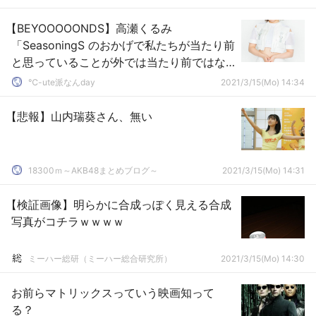
【BEYOOOOONDS】高瀬くるみ
「SeasoningS のおかげで私たちが当たり前
と思っていることが外では当たり前ではな
かったんだと実感した。私たちのパフォー
℃-ute派なんday
2021/3/15(Mo) 14:34
マンスの幅も広がった」
【悲報】山内瑞葵さん、無い
18300ｍ～AKB48まとめブログ～
2021/3/15(Mo) 14:31
【検証画像】明らかに合成っぽく見える合成
写真がコチラｗｗｗｗ
ミーハー総研（ミーハー総合研究所）
2021/3/15(Mo) 14:30
お前らマトリックスっていう映画知って
る？