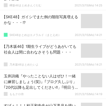
欅坂46まとめきんぐだむ
2021/3/15(Mo) 14:25
【SKE48】ガイシでまた例の階段写真増える
かな・・・!?
SKE48まとめはエメラルド（まとえめ）
2021/3/15(Mo) 14:21
【乃木坂46】1期生ライブがどうあがいても
社会人は間に合わなさそうも問題・・・
乃木坂46まとめたいよ
2021/3/15(Mo) 14:21
玉井詩織『やったことない人はぜひ！一緒
に練習しましょう(笑)』｢ブログ久しぶり」
｢20代以降も足出してください!!」｢明日うた
コンに出る」
ももクロ侍
2021/3/15(Mo) 14:19
すげぇ！！！桂正和先生が山下美月を描い