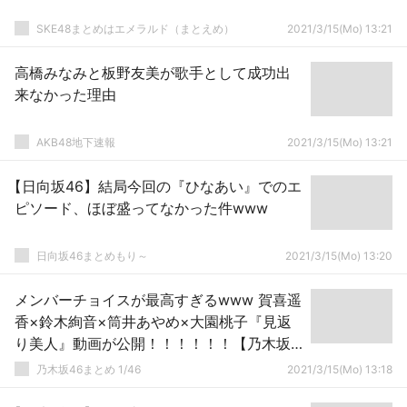
SKE48まとめはエメラルド（まとえめ）
2021/3/15(Mo) 13:21
高橋みなみと板野友美が歌手として成功出
来なかった理由
AKB48地下速報
2021/3/15(Mo) 13:21
【日向坂46】結局今回の『ひなあい』でのエ
ピソード、ほぼ盛ってなかった件www
日向坂46まとめもり～
2021/3/15(Mo) 13:20
メンバーチョイスが最高すぎるwww 賀喜遥
香×鈴木絢音×筒井あやめ×大園桃子『見返
り美人』動画が公開！！！！！！【乃木坂
46】
乃木坂46まとめ 1/46
2021/3/15(Mo) 13:18