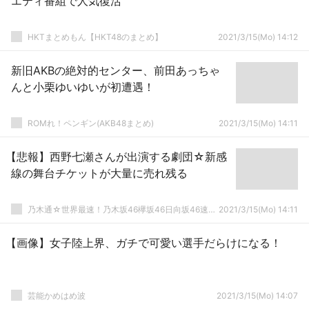
エティ番組で人気復活
HKTまとめもん【HKT48のまとめ】
2021/3/15(Mo) 14:12
新旧AKBの絶対的センター、前田あっちゃ
んと小栗ゆいゆいが初遭遇！
ROMれ！ペンギン(AKB48まとめ)
2021/3/15(Mo) 14:11
【悲報】西野七瀬さんが出演する劇団☆新感
線の舞台チケットが大量に売れ残る
乃木通☆世界最速！乃木坂46欅坂46日向坂46速報まとめ
2021/3/15(Mo) 14:11
【画像】女子陸上界、ガチで可愛い選手だらけになる！
芸能かめはめ波
2021/3/15(Mo) 14:07