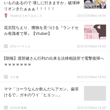
いものあるので 壊しに行きますか」破壊神
リオンきたぁぁぁ！！！！！
Vtuberまとめてみました
2021/3/15(Mo) 14:00
花京院ちえり、獲物を見つける『ランドセ
ル有識者で草』【Vtuber】
日刊バーチャル
2021/3/15(Mo) 14:00
【朗報】渡部健さん行列の出来る法律相談所で電撃復帰へ
ｗｗｗｗｗｗｗ
カナ速
2021/3/15(Mo) 14:00
ママ「コーラなんか飲んだらアカン。歯溶
けるで」ガキのワイ「ヒエッ…」
GOSSIP速報
2021/3/15(Mo) 14:00