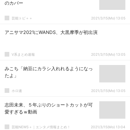
のカバー
芸能トピ＋＋
2021/3/15(Mo) 13:05
アニサマ2021にWANDS、大黒摩季が初出演
V系まとめ速報
2021/3/15(Mo) 13:05
みこち「納豆にカラシ入れれるようになっ
たよ」
ホロ速
2021/3/15(Mo) 13:05
志田未来、５年ぶりのショートカットが可
愛すぎるｗ動画
芸能NEWS＋｜エンタメ情報まとめ！
2021/3/15(Mo) 13:04