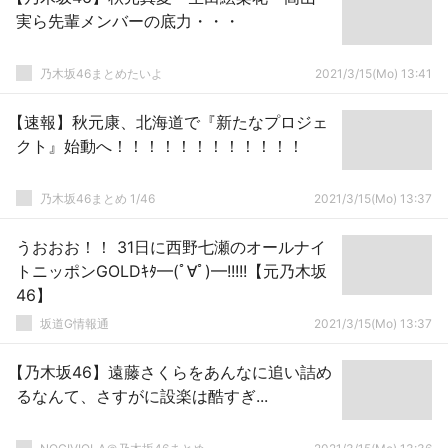
実ら先輩メンバーの底力・・・
乃木坂46まとめたいよ
2021/3/15(Mo) 13:41
【速報】秋元康、北海道で『新たなプロジェ
クト』始動へ！！！！！！！！！！！！
乃木坂46まとめ 1/46
2021/3/15(Mo) 13:37
うおおお！！ 31日に西野七瀬のオールナイ
トニッポンGOLDｷﾀ━(ﾟ∀ﾟ)━!!!!!【元乃木坂
46】
坂道G情報通
2021/3/15(Mo) 13:37
【乃木坂46】遠藤さくらをあんなに追い詰め
るなんて、さすがに設楽は酷すぎ...