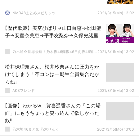
NMB48まとめスピリッツ
2021/3/15(Mo) 13:02
【歴代歌姫】美空ひばり→山口百恵→松田聖
子→安室奈美恵→平手友梨奈→久保史緒里
乃木通☆世界最速！乃木坂46欅坂46日向坂46速報まとめ
2021/3/15(Mo) 13:02
松井珠理奈さん、松井玲奈さんに圧力をか
けてしまう「卒コンは一期生全員集合だか
らね」
AKBフレンド
2021/3/15(Mo) 13:02
【画像】わかるw....賀喜遥香さんの「この場
面」にもうちょっと突っ込んで欲しかった
奴!!!
乃木坂46まとめ 乃木りんく
2021/3/15(Mo) 13:00