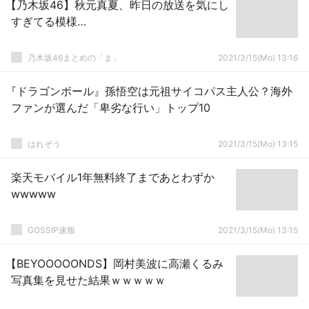
【乃木坂46】秋元真夏、昨日の放送を気にし
すぎてる模様…
乃木坂46まとめの「ま」
2021/3/15(Mo) 13:16
『ドラゴンボール』孫悟空は元祖サイコパス主人公？海外
ファンが選んだ「卑劣な行い」トップ10
はれぞう
2021/3/15(Mo) 13:15
楽天モバイル1年無料終了まであとわずか
wwwww
GOSSIP速報
2021/3/15(Mo) 13:15
【BEYOOOOONDS】岡村美波に高瀬くるみ
写真集を見せた結果ｗｗｗｗｗ