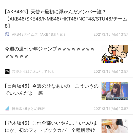
【AKB48G】天使←最初に浮かんだメンバー誰？
【AKB48/SKE48/NMB48/HKT48/NGT48/STU48/チーム
8】
AKB48タイムズ（AKB48まとめ）
2021/3/15(Mo) 13:57
今週の週刊少年ジャンプｗｗｗｗｗｗｗｗ
ｗｗｗｗｗ
芸能ネタはこれだけでおｋ
2021/3/15(Mo) 13:57
【日向坂46】今週のひなあいの「こういうの
でいいんだよ」感
日向坂46まとめ速報
2021/3/15(Mo) 13:57
【乃木坂46】これ全部いいやん…「いつのま
にか」初のフォトブックカバー全種解禁ｷﾀ