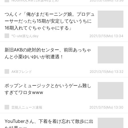
NOGIVIOLA＠乃木坂46まとめ
2021/3/15(Mo) 13:36
つんく♂「俺がまだモーニング娘。プロデュ
ーサーだったら15期が安定してないうちに
16期入れてぐちゃぐちゃにする」
℃-ute派なんday
2021/3/15(Mo) 13:34
新旧AKBの絶対的センター、前田あっちゃ
んと小栗ゆいゆいが初遭遇！
AKBフレンド
2021/3/15(Mo) 13:32
ポップンミュージックとかいうゲーム難し
すぎてワロタwww
芸能人ニュース速報
2021/3/15(Mo) 13:30
YouTuberさん、下着を着け忘れて散歩に出