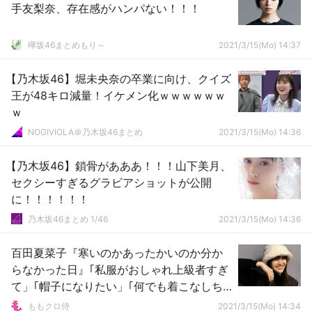
手友梨奈、存在感がハンパない！！！
欅坂46まとめもり～
2021/3/15(Mo) 14:37
【乃木坂46】堀未央奈の卒業に向け、クイズ
王が48キロ減量！イケメン化ｗｗｗｗｗｗ
ｗ
NOGIVIOLA＠乃木坂46まとめ
2021/3/15(Mo) 14:36
【乃木坂46】鎖骨があああ！！！山下美月、
セクシーすぎるグラビアショットが公開
に！！！！！！
乃木坂46まとめ 1/46
2021/3/15(Mo) 14:36
百田夏菜子『寒いのかあったかいのか分か
らなかった日』｢私服がおしゃれ上級者すぎ
て」｢帽子になりたい」｢何でも着こなしち
ゃう」
ももクロ侍
2021/3/15(Mo) 14:34