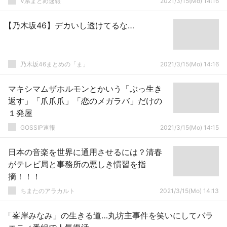
V系まとめ速報
2021/3/15(Mo) 14:16
【乃木坂46】デカいし透けてるな…
乃木坂46まとめの「ま」
2021/3/15(Mo) 14:16
マキシマムザホルモンとかいう「ぶっ生き
返す」「爪爪爪」「恋のメガラバ」だけの
１発屋
GOSSIP速報
2021/3/15(Mo) 14:15
日本の音楽を世界に通用させるには？清春
がテレビ局と事務所の悪しき慣習を指
摘！！！
ちまたのアラカルト
2021/3/15(Mo) 14:13
「峯岸みなみ」の生きる道…丸坊主事件を笑いにしてバラ