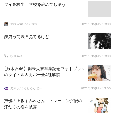
ワイ高校生、学校を辞めてしまう
大物Youtubeｒ速報
2021/3/15(Mo) 13:00
鉄男って映画見てるけど
映画.net
2021/3/15(Mo) 13:00
【乃木坂46】堀未央奈卒業記念フォトブック
のタイトル＆カバー全4種解禁！
乃木坂46まとめんばー
2021/3/15(Mo) 13:00
声優の上坂すみれさん、トレーニング後の
汗だくの姿を披露