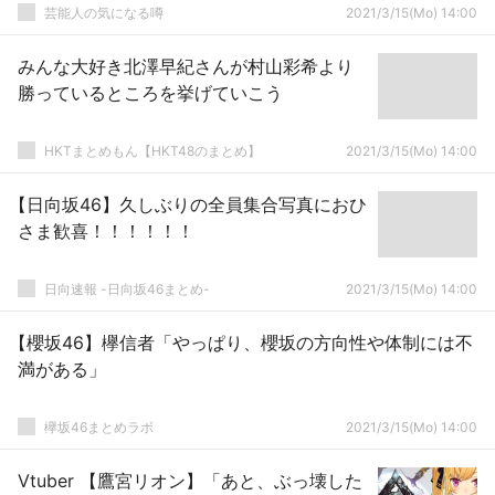
芸能人の気になる噂
2021/3/15(Mo) 14:00
みんな大好き北澤早紀さんが村山彩希より
勝っているところを挙げていこう
HKTまとめもん【HKT48のまとめ】
2021/3/15(Mo) 14:00
【日向坂46】久しぶりの全員集合写真におひ
さま歓喜！！！！！！
日向速報 -日向坂46まとめ-
2021/3/15(Mo) 14:00
【櫻坂46】欅信者「やっぱり、櫻坂の方向性や体制には不
満がある」
欅坂46まとめラボ
2021/3/15(Mo) 14:00
Vtuber 【鷹宮リオン】「あと、ぶっ壊した