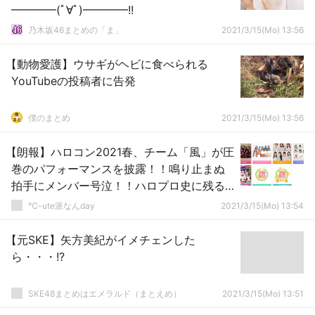
━━━━(ﾟ∀ﾟ)━━━━!!
乃木坂46まとめの「ま」
2021/3/15(Mo) 13:56
【動物愛護】ウサギがヘビに食べられる
YouTubeの投稿者に告発
僕のまとめ
2021/3/15(Mo) 13:56
【朗報】ハロコン2021春、チーム「風」が圧
巻のパフォーマンスを披露！！鳴り止まぬ
拍手にメンバー号泣！！ハロプロ史に残る
公演に！！！
℃-ute派なんday
2021/3/15(Mo) 13:54
【元SKE】矢方美紀がイメチェンした
ら・・・!?
SKE48まとめはエメラルド（まとえめ）
2021/3/15(Mo) 13:51