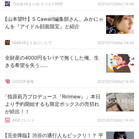
乃木坂46まとめ ラジオの時間
2021/3/15(Mo) 14:46
【山本望叶】S Cawaii!編集部さん、みかにゃ
んを『アイドル顔面国宝』と紹介
NMB48まとめといたで
2021/3/15(Mo) 14:45
全財産の4000円を1パチで無くした俺、生
きる希望を失う……
GOSSIP速報
2021/3/15(Mo) 14:45
「指原莉乃プロデュース『Ririmew』」本日
より予約開始するも限定ボックスの売切れ
が続出！！
AKBフレンド
2021/3/15(Mo) 14:44
【完全降臨】渋谷の通行人もビックリ！？ 平