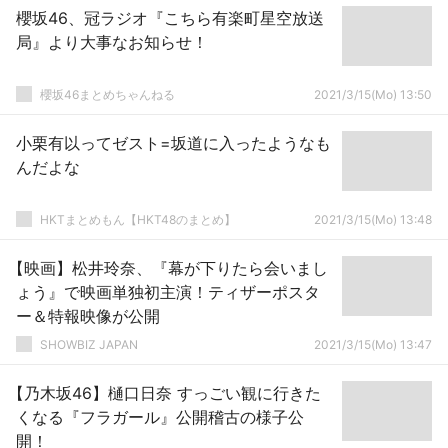
櫻坂46、冠ラジオ『こちら有楽町星空放送
局』より大事なお知らせ！
櫻坂46まとめちゃんねる
2021/3/15(Mo) 13:50
小栗有以ってゼスト=坂道に入ったようなも
んだよな
HKTまとめもん【HKT48のまとめ】
2021/3/15(Mo) 13:48
【映画】松井玲奈、『幕が下りたら会いまし
ょう』で映画単独初主演！ティザーポスタ
ー＆特報映像が公開
SHOWBIZ JAPAN
2021/3/15(Mo) 13:47
【乃木坂46】樋口日奈 すっごい観に行きた
くなる『フラガール』公開稽古の様子公
開！