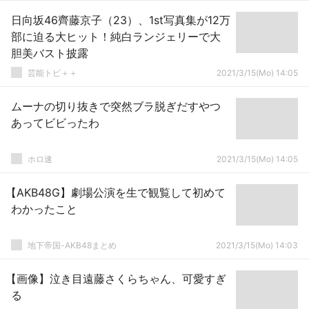
日向坂46齊藤京子（23）、1st写真集が12万
部に迫る大ヒット！純白ランジェリーで大
胆美バスト披露
芸能トピ＋＋
2021/3/15(Mo) 14:05
ムーナの切り抜きで突然ブラ脱ぎだすやつ
あってビビったわ
ホロ速
2021/3/15(Mo) 14:05
【AKB48G】劇場公演を生で観覧して初めて
わかったこと
地下帝国-AKB48まとめ
2021/3/15(Mo) 14:03
【画像】泣き目遠藤さくらちゃん、可愛すぎ
る