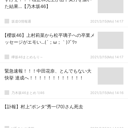
た結果…【乃木坂46】
坂道G情報通
2021/3/15(Mo) 14:17
【櫻坂46】上村莉菜から松平璃子への卒業メ
ッセージがエモい...(´；ω；｀)ﾌﾞﾜｯ
欅坂46まとめもり～
2021/3/15(Mo) 14:17
緊急速報！！！中田花奈、とんでもない大
快挙 達成へ！！！！！！！！！！！！
乃木坂46まとめ 1/46
2021/3/15(Mo) 14:16
【訃報】村上“ポンタ”秀一(70)さん死去