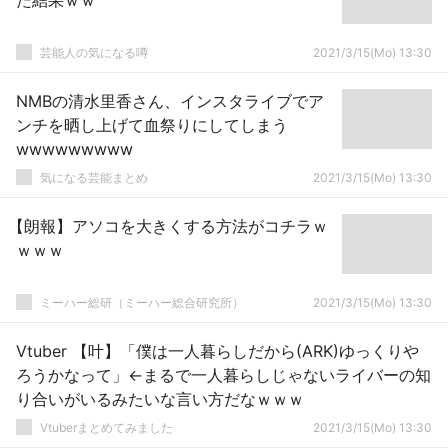
た結果ｗｗ
芸能人の気になる噂
2021/3/15(Mo) 13:30
NMBの清水里香さん、インスタライブでア
ンチを晒し上げて血祭りにしてしまう
wwwwwwwww
気になる芸能まとめ
2021/3/15(Mo) 13:30
【朗報】アソコを大きくする方法がコチラｗ
ｗｗｗ
ミーハー総研（ミーハー総合研究所）
2021/3/15(Mo) 13:30
Vtuber 【叶】「僕は一人暮らしだから(ARK)ゆっくりや
ろうかなって」←まるで一人暮らしじゃないライバーの知
り合いがいるみたいな言い方だなｗｗｗ
Vtuberまとめてみました
2021/3/15(Mo) 13:30