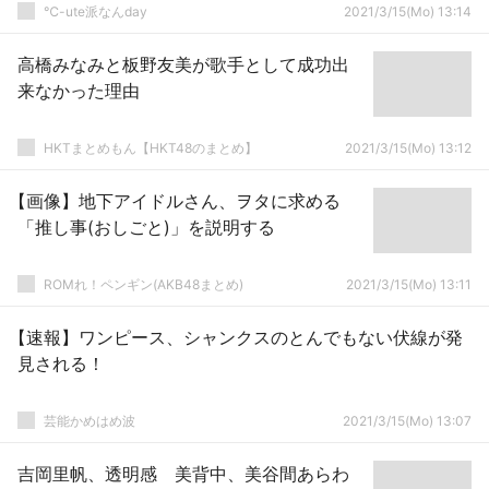
℃-ute派なんday
2021/3/15(Mo) 13:14
高橋みなみと板野友美が歌手として成功出
来なかった理由
HKTまとめもん【HKT48のまとめ】
2021/3/15(Mo) 13:12
【画像】地下アイドルさん、ヲタに求める
「推し事(おしごと)」を説明する
ROMれ！ペンギン(AKB48まとめ)
2021/3/15(Mo) 13:11
【速報】ワンピース、シャンクスのとんでもない伏線が発
見される！
芸能かめはめ波
2021/3/15(Mo) 13:07
吉岡里帆、透明感 美背中、美谷間あらわ