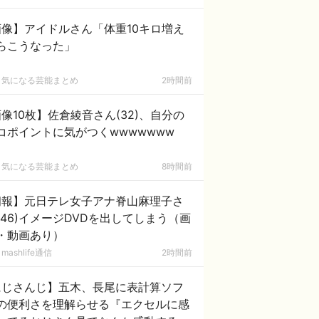
画像】アイドルさん「体重10キロ増え
らこうなった」
気になる芸能まとめ
2時間前
像10枚】佐倉綾音さん(32)、自分の
コポイントに気がつくwwwwwww
気になる芸能まとめ
8時間前
朗報】元日テレ女子アナ脊山麻理子さ
(46)イメージDVDを出してしまう（画
・動画あり）
mashlife通信
2時間前
にじさんじ】五木、長尾に表計算ソフ
の便利さを理解らせる『エクセルに感