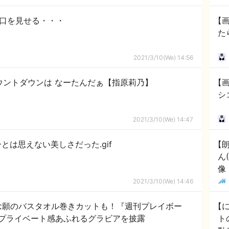
手口を見せる・・・
【
た
2021/3/10(We) 14:56
カウントダウンは なーたんだぁ【指原莉乃】
【画
シ
2021/3/10(We) 14:47
とは思えない美しさだった.gif
【
ん
像
2021/3/10(We) 14:46
念願のバスタオル巻きカットも！『週刊プレイボー
【
プライベート感あふれるグラビアを披露
ト