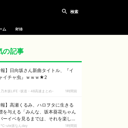
ーム
R18
気の記事
珍報】日向坂さん新曲タイトル、『イ
ャイチャ虫』ｗｗｗ★2
乃木坂LIFE -坂道・48高速まとめ-
1時間前
朗報】高瀬くるみ、ハロヲタに生きる
標を与える「みんな、坂本葵花ちゃん
バーイベを見るまでは、それを楽しみ
頑張って生きようね」
℃-ute派なんday
1時間前