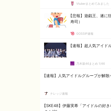
Vtuberまとめてみました
【悲報】遊戯王、遂に狂
寿司）
GOSSIP速報
【速報】超人気アイド
乃木坂46まとめ 1/46
【速報】人気アイドルグループが解散
ナレッジ速報
【SKE48】伊藤実希「アイドルの好