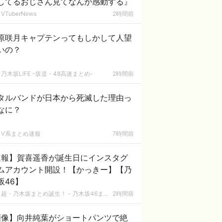
してるおじさん見てなんか感動する』
VTuberNews
2時間前
原咲月キャプテンってもしかして人望
いの？
乃木坂LIFE -坂道・48高速まとめ-
2時間前
タルバンドが日本から死滅した理由っ
なに？
V系まとめ速報
7時間前
速報】賀喜遥香が誕生日にインスタグ
ムアカウント開設！【かっきー】【乃
坂46】
超・乃木坂まとめ誕生！ - 乃木坂46まとめ
2時間前
画像】向井純葉がショートパンツで絶