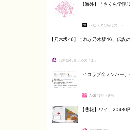
【海外】「さくら学院1
べビメタだらけの・・・
【乃木坂46】これが乃木坂46、伝説
乃木坂46まとめの「ま」
イコラブ全メンバー、
AKB48地下速報
【悲報】ワイ、2048