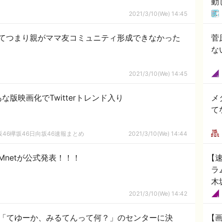
動
2021/3/10(We) 14:45
てつまり親がママ友コミュニティ形成できなかった
菅
な
2021/3/10(We) 14:45
版映画化でTwitterトレンド入り
メ
て
46欅坂46日向坂46速報まとめ
2021/3/10(We) 14:44
Mnetが公式発表！！！
【
ラ
木
2021/3/10(We) 14:42
曲「てゆーか、みるてんって何？」のセンターに決
【