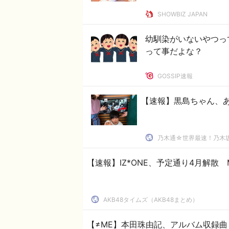
SHOWBIZ JAPAN
幼馴染がいないやつっ
って事だよな？
GOSSIP速報
【速報】黒島ちゃん、あな
乃木通☆世界最速！乃木坂
【速報】IZ*ONE、予定通り4月解散 
AKB48タイムズ（AKB48まとめ）
【≠ME】本田珠由記、アルバム収録