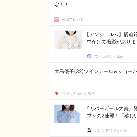
定！！
AKBフレンド
【アンジュルム】橋迫
中かけて撮影がありま
℃-ute派なんday
大島優子(32)ツインテール＆ショー
芸能人の気になる噂
『カバーガール大賞』発
堂々の2連覇！「嬉し
気になる芸能まとめ