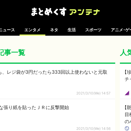
ニュース
エンタメ
ネタ
生活
スポーツ
アニメ･ゲ
の記事一覧
人
も、レジ袋が3円だったら333回以上使わないと元取
【
チ
2021/3/10(We) 14:57
な張り紙を貼ったＪＲに反撃開始
【
目
の
に
2021/3/10(We) 14:56