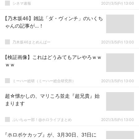
シネマ速報
2021/3/5(Fr) 13:00
【乃木坂46】雑誌「ダ・ヴィンチ」のいくち
ゃんの記事が…！
乃木坂46まとめんばー
2021/3/5(Fr) 13:00
【検証画像】これはどうみてもアレやろｗｗ
ｗｗ
ミーハー総研（ミーハー総合研究所）
2021/3/5(Fr) 13:00
超☆懐かしの、マリころ並走『超兄貴』始
まります
ぶいちゅー部！@ホロライブまとめ
2021/3/5(Fr) 13:00
『ホロポケカップ』が、3月30日、31日に