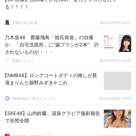
る！！！！
芸能かめはめ波
2021/3/5(Fr) 14:07
乃木坂46 齋藤飛鳥「彼氏発覚」の自爆
か 「自宅洗面所」に“歯ブラシが2本” 許
されないものが・・・
芸能トピ＋＋
2021/3/5(Fr) 14:05
【NMB48】ロングコートダディの推しが菖
蒲まりんと鵜野みずき←これ
NMB48まとめスピリッツ
2021/3/5(Fr) 14:04
【SKE48】山内鈴蘭、温泉グラビア撮影報告
で谷間全開