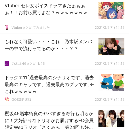
Vtuber セレ女ボイスドラマきたぁぁぁ
ぁ！！お前ら買うよな？ｗｗｗｗｗｗｗ
Vtuberまとめてみました
2021/3/5(Fr) 14:15
もれなく可愛い・・・これ、乃木坂メンバ
ーの中で流行ってるのか・・・？？
乃木坂46まとめ 1/46
2021/3/5(Fr) 14:15
ドラクエ11｢過去最高のシナリオです、過去
最高のキャラです、過去最高のグラです｣←
これｗｗｗｗｗ
GOSSIP速報
2021/3/5(Fr) 14:15
櫻坂46増本綺良のヤバすぎる奇行も明らか
に！大好評りなトリオがお届けするFC会員
限定Webラジオ「さくみみ」第24回も好評