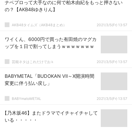
ナベプロって大手なのに何で柏木由紀をもっと押さない
の？【AKB48ゆきりん】
AKB48タイムズ（AKB48まとめ）
2021/3/5(Fr) 13:57
ワイくん、6000円で買った有田焼のマグカ
ップを１日で割ってしまうｗｗｗｗｗｗｗ
芸能ネタはこれだけでおｋ
2021/3/5(Fr) 13:57
BABYMETAL「BUDOKAN Ⅶ～X開演時間
変更に伴う払い戻し」
BABYmatoMETAL
2021/3/5(Fr) 13:57
【乃木坂46】またドラマでイチャイチャして
いる・・・・・