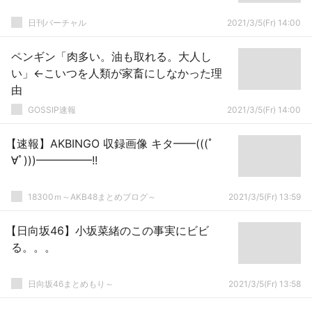
日刊バーチャル
2021/3/5(Fr) 14:00
ペンギン「肉多い。油も取れる。大人し
い」←こいつを人類が家畜にしなかった理
由
GOSSIP速報
2021/3/5(Fr) 14:00
【速報】AKBINGO 収録画像 キタ━━(((ﾟ
∀ﾟ)))━━━━━!!
18300ｍ～AKB48まとめブログ～
2021/3/5(Fr) 13:59
【日向坂46】小坂菜緒のこの事実にビビ
る。。。
日向坂46まとめもり～
2021/3/5(Fr) 13:58