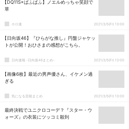
【DQ11S×ぱふぱふ】ノエルめっちゃ笑顔で
草
ホロ速
2021/3/5(Fr) 13:00
【日向坂46】『ひらがな推し』円盤ジャケッ
トが公開！おひさまの感想がこちら。
日向速報 -日向坂46まとめ-
2021/3/5(Fr) 13:00
【画像6枚】最近の男声優さん、イケメン過
ぎる
気になる芸能まとめ
2021/3/5(Fr) 13:00
最終決戦でユニクロコーデ？『スター・ウ
ォーズ』の衣装にツッコミ殺到