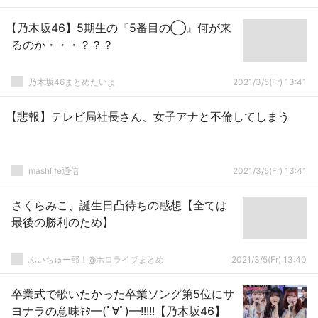
【乃木坂46】5期生の『5番目の◯』何が来
るのか・・・？？？
乃木坂46まとめたいよ
2021/3/5(Fr) 13:41
【悲報】テレビ局社長さん、女子アナと不倫してしまう
mashlife通信
2021/3/5(Fr) 13:41
さくらみこ、誕生日凸待ちの感想【全ては
最後の勝利のため】
ぶいちゅー部！@ホロライブまとめ
2021/3/5(Fr) 13:40
卒業式で歌いたかった卒業ソング第5位にサ
ヨナラの意味ｷﾀ━(ﾟ∀ﾟ)━!!!!!【乃木坂46】