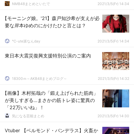
NMB48まとめといたで
2021/3/5(Fr) 14:34
【モーニング娘。'21】森戸知沙希が支えが必
要な岸本ゆめのにかけたひと言とは？
℃-ute派なんday
2021/3/5(Fr) 14:34
東日本大震災復興支援特別公演のご案内
18300ｍ～AKB48まとめブログ～
2021/3/5(Fr) 14:32
【画像】木村拓哉の「鍛え上げられた筋肉」
が美しすぎる…まさかの筋トレ姿に驚異の
「22万いいね」！
気になる芸能まとめ
2021/3/5(Fr) 14:30
Vtuber 【ベルモンド・バンデラス】火畜か