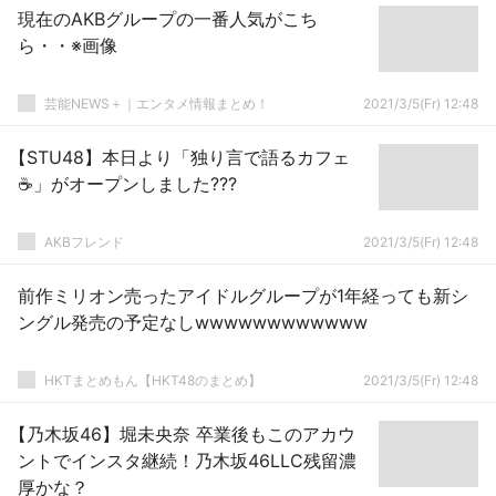
現在のAKBグループの一番人気がこち
ら・・※画像
芸能NEWS＋｜エンタメ情報まとめ！
2021/3/5(Fr) 12:48
【STU48】本日より「独り言で語るカフェ
☕️」がオープンしました???
AKBフレンド
2021/3/5(Fr) 12:48
前作ミリオン売ったアイドルグループが1年経っても新シ
ングル発売の予定なしwwwwwwwwwwww
HKTまとめもん【HKT48のまとめ】
2021/3/5(Fr) 12:48
【乃木坂46】堀未央奈 卒業後もこのアカウ
ントでインスタ継続！乃木坂46LLC残留濃
厚かな？