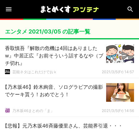
エンタメ 2021/03/05 の記事一覧
香取慎吾『解散の危機は4回はありました
w』中居正広『お前そういう話するなや（ブ
チ切れ』
芸能ネタはこれだけでおｋ
2021/3/5(Fr) 14:57
【乃木坂46】鈴木絢音、ソログラビアの撮影
でケーキ貰う！おめでとう！
乃木坂46まとめの「ま」
2021/3/5(Fr) 14:56
【悲報】元乃木坂46斉藤優里さん、芸能界引退・・・