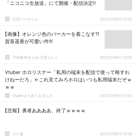
「ニコニコ生放送」にて開催・配信決定‼
日刊バーチャル
2021/3/5(Fr) 13:00
【画像】オレンジ色のパーカーを着こなす?!
賀喜遥香が可愛い件!!!
乃木坂46まとめ 乃木りんく
2021/3/5(Fr) 13:00
Vtuber ホロリスナー「私用の端末を配信で使って映すわ
けねーだろ」←これ見てみろホロはいつも私用端末だぞｗ
ｗｗ
Vtuberまとめてみました
2021/3/5(Fr) 13:00
【悲報】勇者ああああ、終了ｗｗｗｗ
カナ速
2021/3/5(Fr) 13:00