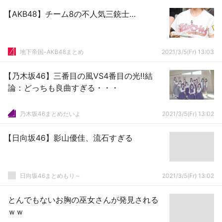
【AKB48】チーム8の不人気三銃士…
地下帝国-AKB48まとめ
2021/3/5(Fr) 13:03
【乃木坂46】三番目の風VS4番目の光‼結
論：どっちも良曲すぎる・・・
乃木坂46まとめたいよ
2021/3/5(Fr) 13:02
【日向坂46】影山優佳、流石すぎる
日向坂46まとめもり～
2021/3/5(Fr) 13:02
とんでもないお胸の巫女さんが発見される
ｗｗ