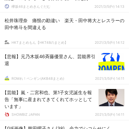
配信中
欅坂46まとめきんぐだむ
2021/3/5(Fr) 14:13
松井珠理奈 痛恨の勘違い 楽天・田中将大とレスラーの
田中将斗を間違える
HKTまとめもん【HKT48のまとめ】
2021/3/5(Fr) 14:12
【悲報】元乃木坂46斉藤優里さん、芸能界引
退
ROMれ！ペンギン(AKB48まとめ)
2021/3/5(Fr) 14:11
【芸能】嵐・二宮和也、第1子女児誕生を報
告「無事に産まれてきてくれてホッとして
います」
SHOWBIZ JAPAN
2021/3/5(Fr) 14:11
【GIF画像】熊田曜子さん(38)、全力でシコらせにく