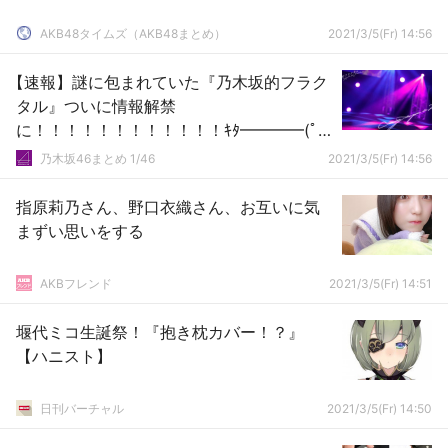
AKB48タイムズ（AKB48まとめ）
2021/3/5(Fr) 14:56
【速報】謎に包まれていた『乃木坂的フラク
タル』ついに情報解禁
に！！！！！！！！！！！！ｷﾀ━━━━(ﾟ
∀ﾟ)━━━━！！！
乃木坂46まとめ 1/46
2021/3/5(Fr) 14:56
指原莉乃さん、野口衣織さん、お互いに気
まずい思いをする
AKBフレンド
2021/3/5(Fr) 14:51
堰代ミコ生誕祭！『抱き枕カバー！？』
【ハニスト】
日刊バーチャル
2021/3/5(Fr) 14:50