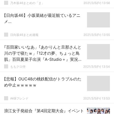
乃木坂46まとめの「ま」
2021/3/5(Fr) 13:56
【日向坂46】小坂菜緒が最近観ているアニ
メ…
日向坂46まとめ速報
2021/3/5(Fr) 13:55
｢百田家いいなあ」｢あかりんと旦那さんと
川の字で寝たｗ」｢12才の夢、ちょっと鳥
肌」百田夏菜子出演『A-Studio＋』実況ま
とめ！
ももクロ侍
2021/3/5(Fr) 13:54
【悲報】OUC48の桃鉄配信がトラブルのた
め中止ｗｗｗｗｗ
AKBフレンド
2021/3/5(Fr) 13:53
浪江女子発組合『第4回定期大会』イベント