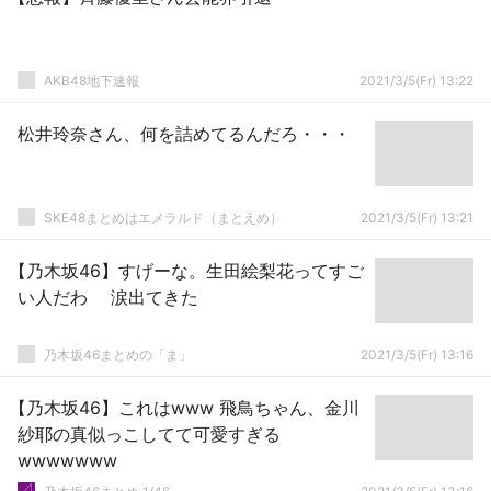
AKB48地下速報
2021/3/5(Fr) 13:22
松井玲奈さん、何を詰めてるんだろ・・・
SKE48まとめはエメラルド（まとえめ）
2021/3/5(Fr) 13:21
【乃木坂46】すげーな。生田絵梨花ってすご
い人だわ 涙出てきた
乃木坂46まとめの「ま」
2021/3/5(Fr) 13:16
【乃木坂46】これはwww 飛鳥ちゃん、金川
紗耶の真似っこしてて可愛すぎる
wwwwwww