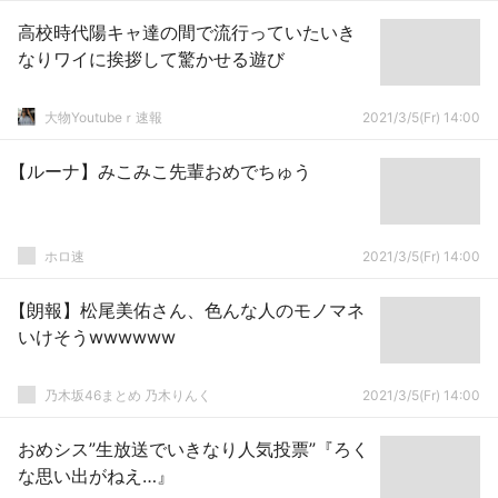
高校時代陽キャ達の間で流行っていたいき
なりワイに挨拶して驚かせる遊び
大物Youtubeｒ速報
2021/3/5(Fr) 14:00
【ルーナ】みこみこ先輩おめでちゅう
ホロ速
2021/3/5(Fr) 14:00
【朗報】松尾美佑さん、色んな人のモノマネ
いけそうwwwwww
乃木坂46まとめ 乃木りんく
2021/3/5(Fr) 14:00
おめシス”生放送でいきなり人気投票”『ろく
な思い出がねえ…』