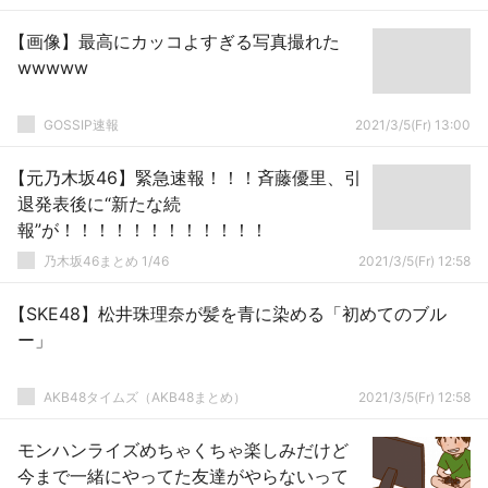
【画像】最高にカッコよすぎる写真撮れた
wwwww
GOSSIP速報
2021/3/5(Fr) 13:00
【元乃木坂46】緊急速報！！！斉藤優里、引
退発表後に“新たな続
報”が！！！！！！！！！！！！
乃木坂46まとめ 1/46
2021/3/5(Fr) 12:58
【SKE48】松井珠理奈が髪を青に染める「初めてのブル
ー」
AKB48タイムズ（AKB48まとめ）
2021/3/5(Fr) 12:58
モンハンライズめちゃくちゃ楽しみだけど
今まで一緒にやってた友達がやらないって