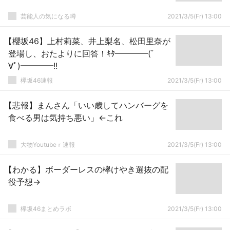
芸能人の気になる噂
2021/3/5(Fr) 13:00
【櫻坂46】上村莉菜、井上梨名、松田里奈が
登場し、おたよりに回答！ｷﾀ━━━━(ﾟ
∀ﾟ)━━━━!!
欅坂46速報
2021/3/5(Fr) 13:00
【悲報】まんさん「いい歳してハンバーグを
食べる男は気持ち悪い」←これ
大物Youtubeｒ速報
2021/3/5(Fr) 13:00
【わかる】ボーダーレスの欅けやき選抜の配
役予想→
欅坂46まとめラボ
2021/3/5(Fr) 13:00