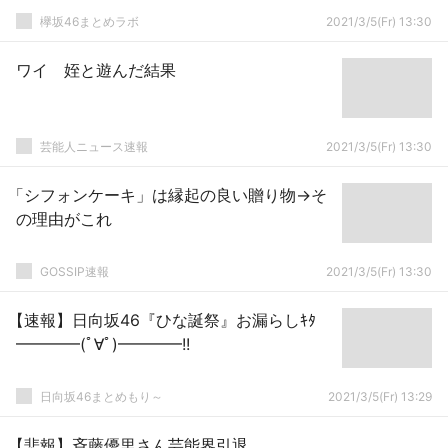
欅坂46まとめラボ
2021/3/5(Fr) 13:30
ワイ 姪と遊んだ結果
芸能人ニュース速報
2021/3/5(Fr) 13:30
「シフォンケーキ」は縁起の良い贈り物→そ
の理由がこれ
GOSSIP速報
2021/3/5(Fr) 13:30
【速報】日向坂46『ひな誕祭』お漏らしｷﾀ
━━━━(ﾟ∀ﾟ)━━━━!!
日向坂46まとめもり～
2021/3/5(Fr) 13:29
【悲報】斉藤優里さん芸能界引退