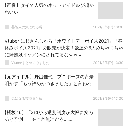
【画像】タイで人気のネットアイドルが超か
わいい
芸能人の気になる噂
2021/3/5(Fr) 13:30
Vtuber にじさんじから「ホワイトデーボイス2021」「春
休みボイス2021」の販売が決定！飯屋の3人めちゃくちゃ
に綺麗系イケメンにされてるなｗｗｗ
Vtuberまとめてみました
2021/3/5(Fr) 13:30
【元アイドル】野呂佳代 プロポーズの背景
明かす「もう諦めがつきました」と言われ…
気になる芸能まとめ
2021/3/5(Fr) 13:30
【櫻坂46】「3rdから選別制度が大幅に変わ
ると予測！」←これ無理だろ……..