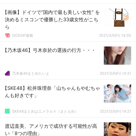
【画像】ドイツで”国内で最も美しい女性” を
決めるミスコンで優勝した33歳女性がこち
ら
GOSSIP速報
2021/3/5(Fr) 14:30
【乃木坂46】弓木奈於の選抜の行方・・・
乃木坂46まとめたいよ
2021/3/5(Fr) 14:21
【SKE48】松井珠理奈「山ちゃんもやむちゃ
んも好きです」
SKE48まとめはエメラルド（まとえめ）
2021/3/5(Fr) 14:21
渡辺直美、アメリカで成功する可能性が高
い「8つの理由」