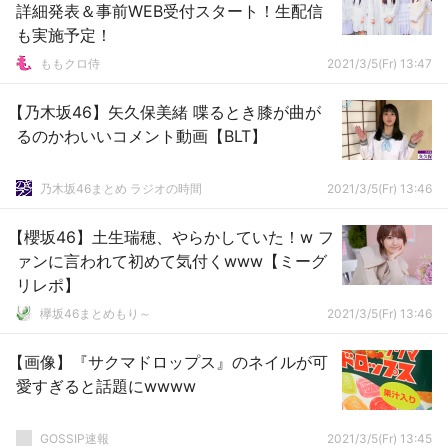
詳細発表＆事前WEB受付スタート！生配信
も実施予定！
ももクロ侍
2021/3/5(Fr) 13:47
【乃木坂46】矢久保美緒 喋るとき膝が曲が
るのかわいいコメント動画【BLT】
乃木坂46まとめ ラジオの時間
2021/3/5(Fr) 13:46
【櫻坂46】土生瑞穂、やらかしていた！w フ
ァンに言われて初めて気付くwww【ミーグ
リレポ】
欅坂46まとめもり～
2021/3/5(Fr) 13:46
【画像】『サクマドロップス』のネイルが可
愛すぎると話題にwwww
GOSSIP速報
2021/3/5(Fr) 13:45