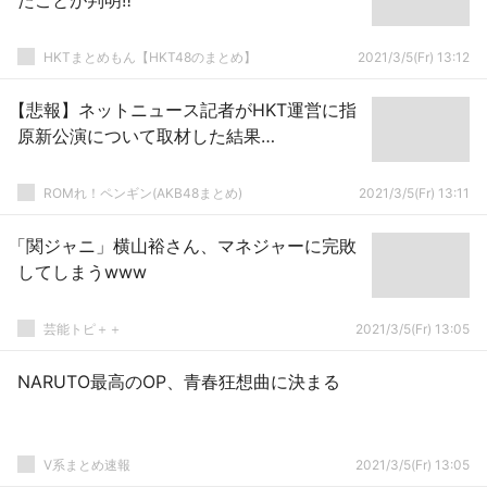
たことが判明‼︎
HKTまとめもん【HKT48のまとめ】
2021/3/5(Fr) 13:12
【悲報】ネットニュース記者がHKT運営に指
原新公演について取材した結果…
ROMれ！ペンギン(AKB48まとめ)
2021/3/5(Fr) 13:11
「関ジャニ」横山裕さん、マネジャーに完敗
してしまうwww
芸能トピ＋＋
2021/3/5(Fr) 13:05
NARUTO最高のOP、青春狂想曲に決まる
V系まとめ速報
2021/3/5(Fr) 13:05