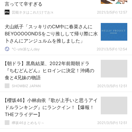
言ってて辛すぎる
芸能ネタはこれだけでおｋ
2021/3/5(Fr) 12:57
犬山紙子「スッキリのCM中に春菜さんに
BEYOOOOONDSをごり推しして帰り際に水
卜さんにアンジュルムを推しました」
℃-ute派なんday
2021/3/5(Fr) 12:54
【朝ドラ】黒島結菜、2022年前期朝ドラ
『ちむどんどん』ヒロインに決定！沖縄の
食と4兄妹の物語
SHOWBIZ JAPAN
2021/3/5(Fr) 12:51
【櫻坂46】小林由依『歌が上手いと思うアイ
ドルランキング』にランクイン！【爆報！
THEフライデー】
欅坂46まとめもり～
2021/3/5(Fr) 12:51