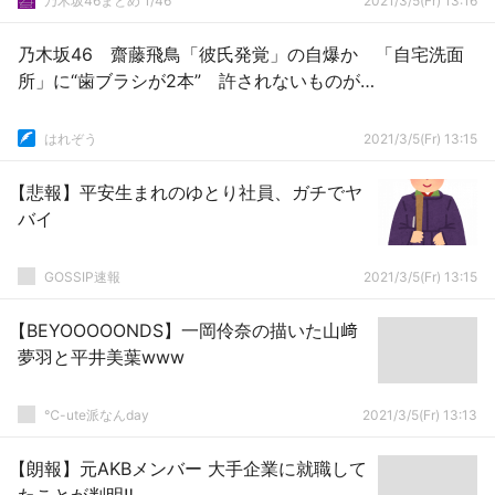
乃木坂46まとめ 1/46
2021/3/5(Fr) 13:16
乃木坂46 齋藤飛鳥「彼氏発覚」の自爆か 「自宅洗面
所」に“歯ブラシが2本” 許されないものが…
はれぞう
2021/3/5(Fr) 13:15
【悲報】平安生まれのゆとり社員、ガチでヤ
バイ
GOSSIP速報
2021/3/5(Fr) 13:15
【BEYOOOOONDS】一岡伶奈の描いた山﨑
夢羽と平井美葉www
℃-ute派なんday
2021/3/5(Fr) 13:13
【朗報】元AKBメンバー 大手企業に就職して