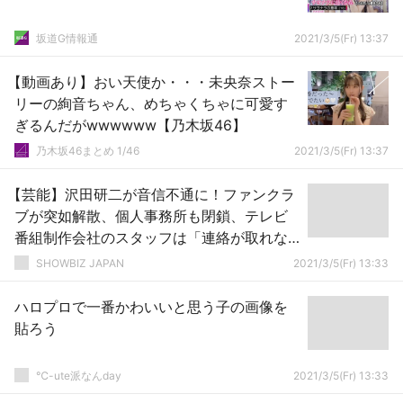
坂道G情報通
2021/3/5(Fr) 13:37
【動画あり】おい天使か・・・未央奈ストー
リーの絢音ちゃん、めちゃくちゃに可愛す
ぎるんだがwwwwww【乃木坂46】
乃木坂46まとめ 1/46
2021/3/5(Fr) 13:37
【芸能】沢田研二が音信不通に！ファンクラ
ブが突如解散、個人事務所も閉鎖、テレビ
番組制作会社のスタッフは「連絡が取れな
い」と困惑
SHOWBIZ JAPAN
2021/3/5(Fr) 13:33
ハロプロで一番かわいいと思う子の画像を
貼ろう
℃-ute派なんday
2021/3/5(Fr) 13:33