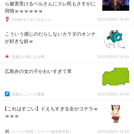
ら被害受けるベルさんにスレ民もさすがに
同情ｗｗｗｗｗｗ
Vtuberまとめてみました
2021/3/5(Fr) 14:30
こういう感じのだらしないカラダのオンナ
が好きな奴ｗ
芸能人の気になる噂
2021/3/5(Fr) 14:30
広島弁の女の子かわいすぎて草
芸能人ニュース速報
2021/3/5(Fr) 14:30
【これはすごい】ドえちすぎる女がコチラｗ
ｗｗｗ
ミーハー総研（ミーハー総合研究所）
2021/3/5(Fr) 14:30