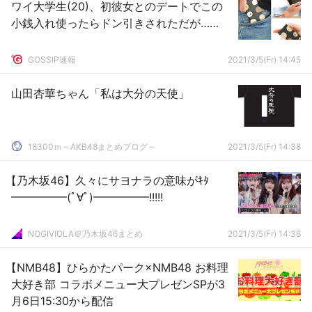
ワイ大学生(20)、初彼女とのデートでこの
小銭入れ使ったらドン引きされただが……
GOSSIP速報
2021/3/5(Fr) 14:45
山田杏華ちゃん「私は大分の天使」
18300ｍ～AKB48まとめブログ～
2021/3/5(Fr) 14:38
【乃木坂46】久々にサヨナラの意味がｷﾀ
━━━━━(ﾟ∀ﾟ)━━━━━!!!!!
NOGIVIOLA＠乃木坂46まとめ
2021/3/5(Fr) 14:36
【NMB48】ひらかたパーク×NMB48 お料理
大好き部 コラボメニュー大プレゼンSPが3
月6日15:30から配信