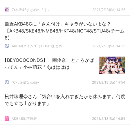
乃木坂46まとめの「ま」
2021/2/13(Sa) 14:56
最近AKB48Gに「さん付け」キャラがいないよな？
【AKB48/SKE48/NMB48/HKT48/NGT48/STU48/チーム
8】
AKB48タイムズ（AKB48まとめ）
2021/2/13(Sa) 14:56
【BEYOOOOONDS】一岡伶奈「ところがば
ってん」小林萌花「あはははは！」
℃-ute派なんday
2021/2/13(Sa) 14:54
松井珠理奈さん「気合いを入れすぎたから休みます。何度
でも立ち上がります」
AKB48地下速報
2021/2/13(Sa) 14:54