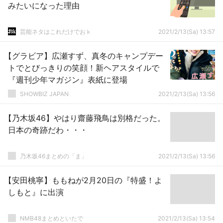
みたいになった理由
芸能ネタはこれだけでおｋ
2021/2/13(Sa) 13:57
【グラビア】広瀬すず、真冬のキャンプデー
トでとびっきりの笑顔！新ヘアスタイルで
『週刊少年マガジン』表紙に登場
SHOWBIZ JAPAN
2021/2/13(Sa) 13:56
【乃木坂46】やはり齋藤飛鳥は別格だった。
日本の奇跡だわ・・・
乃木坂46まとめの「ま」
2021/2/13(Sa) 13:56
【安田桃寧】ももねが2月20日の『特盛！よ
しもと』に出演
NMB48まとめといたで
2021/2/13(Sa) 13:54