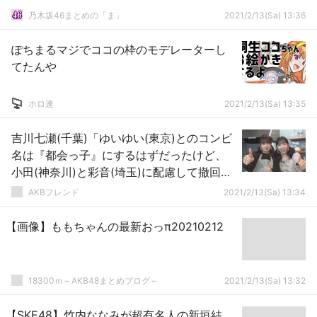
乃木坂46まとめの「ま」
2021/2/13(Sa) 13:36
ぽちまるマジでココの枠のモデレーターし
てたんや
ホロ速
2021/2/13(Sa) 13:35
吉川七瀬(千葉)「ゆいゆい(東京)とのコンビ
名は『都会っ子』にするはずだったけど、
小田(神奈川)と彩音(埼玉)に配慮して撤回し
た」
AKBフレンド
2021/2/13(Sa) 13:34
【画像】ももちゃんの最新おっπ20210212
18300ｍ～AKB48まとめブログ～
2021/2/13(Sa) 13:32
【SKE48】竹内ななみが超有名人の新垣結