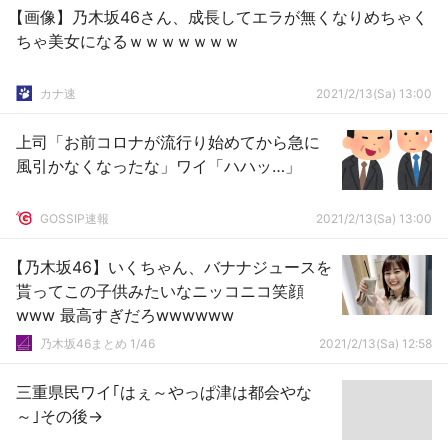
【画像】乃木坂46さん、成長してエラが無くなりめちゃく
ちゃ美女になるｗｗｗｗｗｗｗ
カナ速
2021/2/13(Sa) 13:00
上司「お前コロナが流行り始めてから急に
風引かなくなったな」ワイ「ハハッ…」
GOSSIP速報
2021/2/13(Sa) 13:00
【乃木坂46】いくちゃん、バナナジュースを
貰ってこの子供みたいなニッコニコ笑顔
www 最高すぎだろwwwwww
乃木坂46まとめ 1/46
2021/2/13(Sa) 12:58
三重県民ワイ｢はぇ～やっぱ津は都会やな
～｣その後→