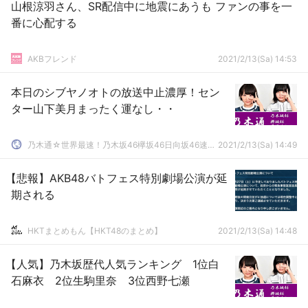
山根涼羽さん、SR配信中に地震にあうも ファンの事を一
番に心配する
AKBフレンド
2021/2/13(Sa) 14:53
本日のシブヤノオトの放送中止濃厚！セン
ター山下美月まったく運なし・・
乃木通☆世界最速！乃木坂46欅坂46日向坂46速報まとめ
2021/2/13(Sa) 14:49
【悲報】AKB48バトフェス特別劇場公演が延
期される
HKTまとめもん【HKT48のまとめ】
2021/2/13(Sa) 14:48
【人気】乃木坂歴代人気ランキング 1位白
石麻衣 2位生駒里奈 3位西野七瀬