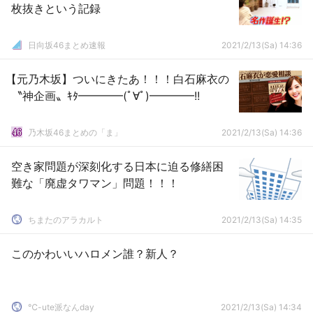
枚抜きという記録
日向坂46まとめ速報
2021/2/13(Sa) 14:36
【元乃木坂】ついにきたあ！！！白石麻衣の
〝神企画〟ｷﾀ━━━━(ﾟ∀ﾟ)━━━━!!
乃木坂46まとめの「ま」
2021/2/13(Sa) 14:36
空き家問題が深刻化する日本に迫る修繕困
難な「廃虚タワマン」問題！！！
ちまたのアラカルト
2021/2/13(Sa) 14:35
このかわいいハロメン誰？新人？
℃-ute派なんday
2021/2/13(Sa) 14:34