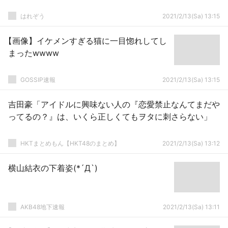
はれぞう
2021/2/13(Sa) 13:15
【画像】イケメンすぎる猫に一目惚れしてし
まったwwww
GOSSIP速報
2021/2/13(Sa) 13:15
吉田豪「アイドルに興味ない人の『恋愛禁止なんてまだや
ってるの？』は、いくら正しくてもヲタに刺さらない」
HKTまとめもん【HKT48のまとめ】
2021/2/13(Sa) 13:12
横山結衣の下着姿(*´Д`)
AKB48地下速報
2021/2/13(Sa) 13:11