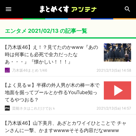
エンタメ 2021/02/13 の記事一覧
【乃木坂46】え！？見てたのかwww『あの
時は何事にも必死で全力だったな
あ・・・』『懐かしい！！！』
乃木坂46まとめ 1/46
2021/2/13(Sa) 14:58
【よく見るｗ】半裸の外人男が木の棒一本で
地面を掘ってプールとか作るYouTube知っ
てるやつおる？
芸能ネタはこれだけでおｋ
2021/2/13(Sa) 14:57
【乃木坂46】山下美月、あざとカワイイひとことで チャ
ンさんに一撃、かますwwwwそそる内容だなwwww