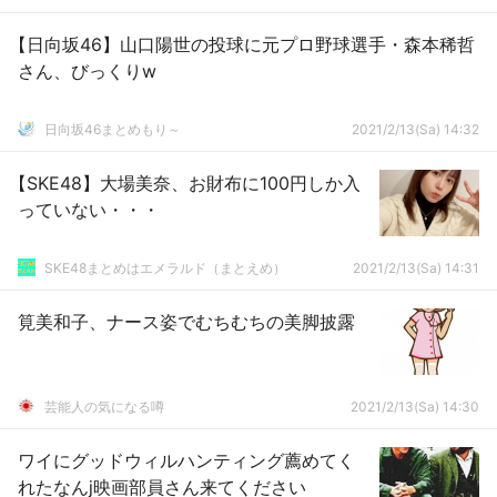
【日向坂46】山口陽世の投球に元プロ野球選手・森本稀哲
さん、びっくりw
日向坂46まとめもり～
2021/2/13(Sa) 14:32
【SKE48】大場美奈、お財布に100円しか入
っていない・・・
SKE48まとめはエメラルド（まとえめ）
2021/2/13(Sa) 14:31
筧美和子、ナース姿でむちむちの美脚披露
芸能人の気になる噂
2021/2/13(Sa) 14:30
ワイにグッドウィルハンティング薦めてく
れたなんj映画部員さん来てください