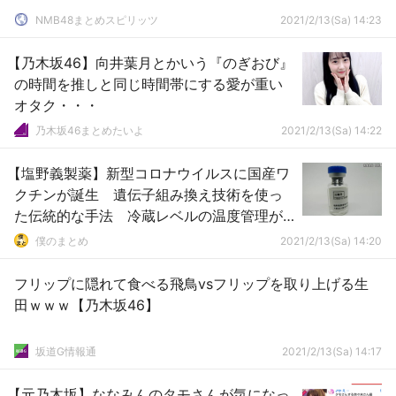
NMB48まとめスピリッツ
2021/2/13(Sa) 14:23
【乃木坂46】向井葉月とかいう『のぎおび』
の時間を推しと同じ時間帯にする愛が重い
オタク・・・
乃木坂46まとめたいよ
2021/2/13(Sa) 14:22
【塩野義製薬】新型コロナウイルスに国産ワ
クチンが誕生 遺伝子組み換え技術を使っ
た伝統的な手法 冷蔵レベルの温度管理が
可能 変異への対応も
僕のまとめ
2021/2/13(Sa) 14:20
フリップに隠れて食べる飛鳥vsフリップを取り上げる生
田ｗｗｗ【乃木坂46】
坂道G情報通
2021/2/13(Sa) 14:17
【元乃木坂】ななみんのタモさんが気になっ