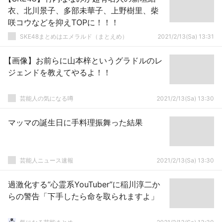
衣、北川景子、多部未華子、上野樹里、柴
咲コウなどを抑えTOPに！！！
SKE48まとめはエメラルド（まとえめ）
2021/2/13(Sa) 13:31
【画像】お前らに山本梓というグラドルのレ
ジェンドを教えてやるよ！！
芸能人の気になる噂
2021/2/13(Sa) 13:30
マッマの誕生日に手料理振舞った結果
芸能人ニュース速報
2021/2/13(Sa) 13:30
過激化する“心霊系YouTuber”に稲川淳二か
らの警告「下手したら命を取られますよ」