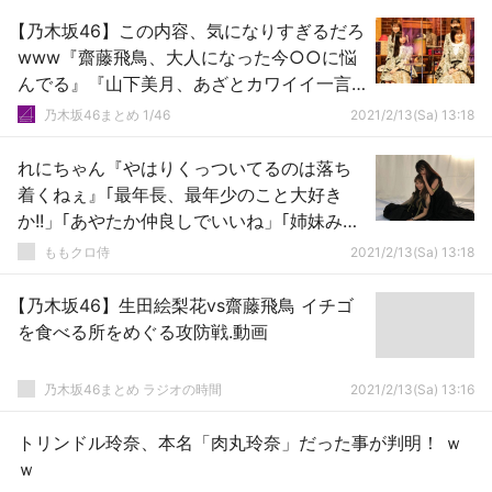
【乃木坂46】この内容、気になりすぎるだろ
www『齋藤飛鳥、大人になった今○○に悩
んでる』『山下美月、あざとカワイイ一言
でチャンカワイに一撃かまします』
乃木坂46まとめ 1/46
2021/2/13(Sa) 13:18
wwwwww
れにちゃん『やはりくっついてるのは落ち
着くねぇ』｢最年長、最年少のこと大好き
か!!」｢あやたか仲良しでいいね」｢姉妹みた
いだね」
ももクロ侍
2021/2/13(Sa) 13:18
【乃木坂46】生田絵梨花vs齋藤飛鳥 イチゴ
を食べる所をめぐる攻防戦.動画
乃木坂46まとめ ラジオの時間
2021/2/13(Sa) 13:16
トリンドル玲奈、本名「肉丸玲奈」だった事が判明！ ｗ
ｗ