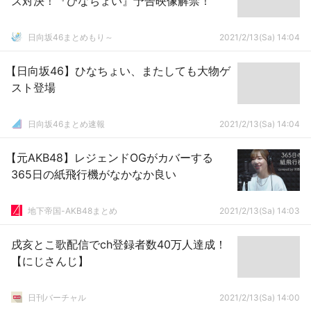
ズ対決！『ひなちょい』予告映像解禁！
日向坂46まとめもり～
2021/2/13(Sa) 14:04
【日向坂46】ひなちょい、またしても大物ゲ
スト登場
日向坂46まとめ速報
2021/2/13(Sa) 14:04
【元AKB48】レジェンドOGがカバーする
365日の紙飛行機がなかなか良い
地下帝国-AKB48まとめ
2021/2/13(Sa) 14:03
戌亥とこ歌配信でch登録者数40万人達成！
【にじさんじ】
日刊バーチャル
2021/2/13(Sa) 14:00