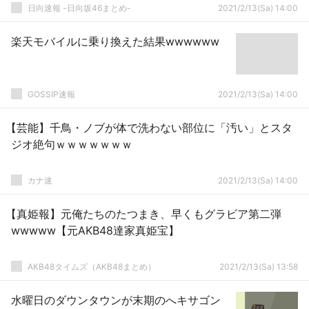
日向速報 -日向坂46まとめ-
2021/2/13(Sa) 14:00
楽天モバイルに乗り換えた結果wwwwww
GOSSIP速報
2021/2/13(Sa) 14:00
【芸能】千鳥・ノブが体で洗わない部位に「汚い」とスタ
ジオ絶句ｗｗｗｗｗｗｗ
カナ速
2021/2/13(Sa) 14:00
【真姫報】元俺たちのたつまき、早くもグラビア第二弾
wwwww【元AKB48達家真姫宝】
AKB48タイムズ（AKB48まとめ）
2021/2/13(Sa) 13:58
水曜日のダウンタウンが末期のへキサゴン