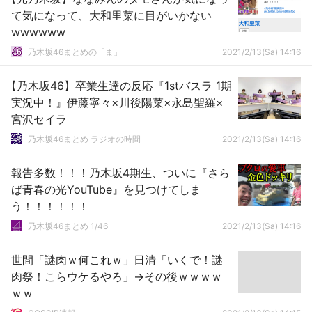
て気になって、大和里菜に目がいかない
wwwwww
乃木坂46まとめの「ま」
2021/2/13(Sa) 14:16
【乃木坂46】卒業生達の反応『1stバスラ 1期
実況中！』伊藤寧々×川後陽菜×永島聖羅×
宮沢セイラ
乃木坂46まとめ ラジオの時間
2021/2/13(Sa) 14:16
報告多数！！！乃木坂4期生、ついに『さら
ば青春の光YouTube』を見つけてしま
う！！！！！！
乃木坂46まとめ 1/46
2021/2/13(Sa) 14:16
世間「謎肉ｗ何これｗ」日清「いくで！謎
肉祭！こらウケるやろ」→その後ｗｗｗｗ
ｗｗ