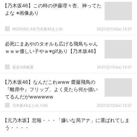
【乃木坂46】この時の伊藤理々杏、神ってた
よな ※画像あり
NOGIVIOLA＠乃木坂46まとめ
2021/2/13(Sa) 13:37
必死にまあやのタオルも広げる飛鳥ちゃん
ｗｗｗ優しい子やｗ※gifあり【乃木坂46】
坂道G情報通
2021/2/13(Sa) 13:37
【乃木坂46】なんだこれwww 齋藤飛鳥の
『離席中』フリップ、よく見たら何か描い
てるんだがwwwwww
乃木坂46まとめ 1/46
2021/2/13(Sa) 13:37
【元乃木坂】悲報・・・「嫌いな局アナ」に選ばれてしま
う・・・・