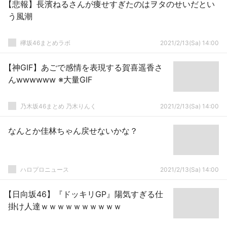
【悲報】長濱ねるさんが痩せすぎたのはヲタのせいだとい
う風潮
欅坂46まとめラボ
2021/2/13(Sa) 14:00
【神GIF】あごで感情を表現する賀喜遥香さ
んwwwwww ※大量GIF
乃木坂46まとめ 乃木りんく
2021/2/13(Sa) 14:00
なんとか佳林ちゃん戻せないかな？
ハロプロニュース
2021/2/13(Sa) 14:00
【日向坂46】『ドッキリGP』陽気すぎる仕
掛け人達ｗｗｗｗｗｗｗｗｗｗ