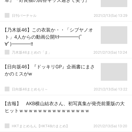
草』『野良猫の回答キッズ過ぎて笑う』
日刊バーチャル
2021/2/13(Sa) 13:29
【乃木坂46】この衣装か・・「シブヤノオ
ト」4人からの動画公開ｷﾀ━━━━(ﾟ
∀ﾟ)━━━━!!
乃木坂46まとめの「ま」
2021/2/13(Sa) 13:24
【日向坂46】『ドッキリGP』企画書にまさ
かのミスがw
日向坂46まとめもり～
2021/2/13(Sa) 13:22
【吉報】 AKB横山結衣さん、初写真集が発売前重版の大
ヒットｗｗｗｗｗｗｗｗｗｗｗｗｗｗｗ
HKTまとめもん【HKT48のまとめ】
2021/2/13(Sa) 13:20