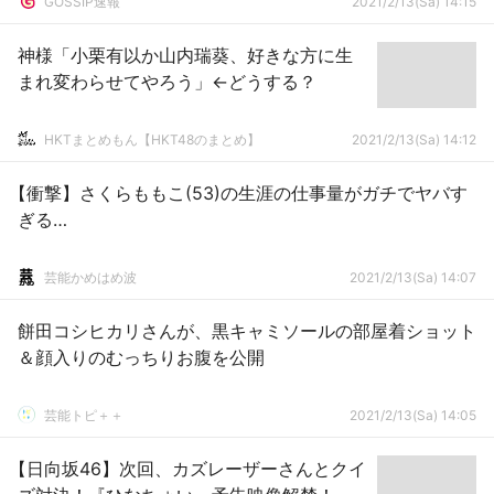
GOSSIP速報
2021/2/13(Sa) 14:15
神様「小栗有以か山内瑞葵、好きな方に生
まれ変わらせてやろう」←どうする？
HKTまとめもん【HKT48のまとめ】
2021/2/13(Sa) 14:12
【衝撃】さくらももこ(53)の生涯の仕事量がガチでヤバす
ぎる…
芸能かめはめ波
2021/2/13(Sa) 14:07
餅田コシヒカリさんが、黒キャミソールの部屋着ショット
＆顔入りのむっちりお腹を公開
芸能トピ＋＋
2021/2/13(Sa) 14:05
【日向坂46】次回、カズレーザーさんとクイ