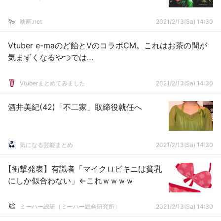
映画.net
2021/2/13(Sa) 14:30
Vtuber e-maのど飴とVのコラボCM。これはお茶の間が
気まずくなるやつでは…
Vtuberまとめてみました
2021/2/13(Sa) 14:30
酒井美紀(42)「不二家」取締役就任へ
気になる芸能まとめ
2021/2/13(Sa) 14:30
【衝撃発表】有識者「マイクロビキニは貧乳
にしか似合わない」←これｗｗｗｗ
ミーハー総研（ミーハー総合研究所）
2021/2/13(Sa) 14:30