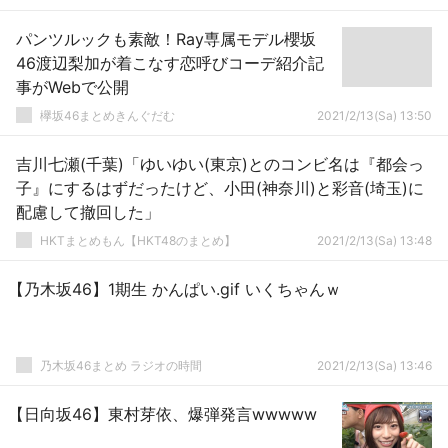
パンツルックも素敵！Ray専属モデル櫻坂
46渡辺梨加が着こなす恋呼びコーデ紹介記
事がWebで公開
欅坂46まとめきんぐだむ
2021/2/13(Sa) 13:50
吉川七瀬(千葉)「ゆいゆい(東京)とのコンビ名は『都会っ
子』にするはずだったけど、小田(神奈川)と彩音(埼玉)に
配慮して撤回した」
HKTまとめもん【HKT48のまとめ】
2021/2/13(Sa) 13:48
【乃木坂46】1期生 かんぱい.gif いくちゃんｗ
乃木坂46まとめ ラジオの時間
2021/2/13(Sa) 13:46
【日向坂46】東村芽依、爆弾発言wwwww