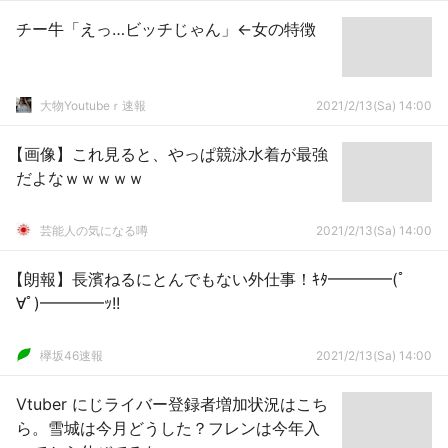
チー牛「えっ…ビッチじゃん」←女の特徴
大物Youtubeｒ速報
2021/2/13(Sa) 14:00
【画像】これ見ると、やっぱ競泳水着が最強
だよなｗｗｗｗｗ
芸能人の気になる噂
2021/2/13(Sa) 14:00
【朗報】長濱ねるにとんでもない外仕事！ｷﾀ━━━━(ﾟ
∀ﾟ)━━━━ｯ!!
欅坂46速報
2021/2/13(Sa) 14:00
Vtuber にじライバー登録者増加状況はこち
ら。雪城は今月どうした？フレンは今年入