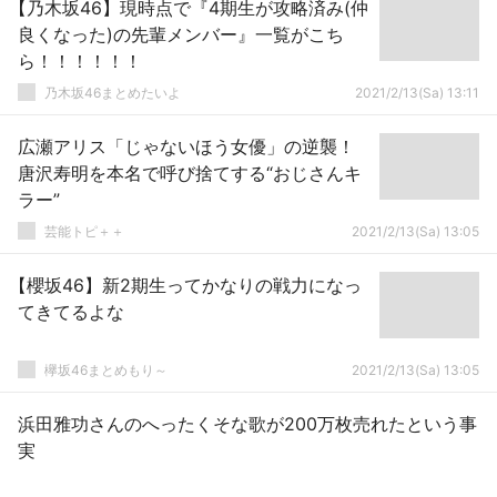
【乃木坂46】現時点で『4期生が攻略済み(仲
良くなった)の先輩メンバー』一覧がこち
ら！！！！！！
乃木坂46まとめたいよ
2021/2/13(Sa) 13:11
広瀬アリス「じゃないほう女優」の逆襲！
唐沢寿明を本名で呼び捨てする“おじさんキ
ラー”
芸能トピ＋＋
2021/2/13(Sa) 13:05
【櫻坂46】新2期生ってかなりの戦力になっ
てきてるよな
欅坂46まとめもり～
2021/2/13(Sa) 13:05
浜田雅功さんのへったくそな歌が200万枚売れたという事
実