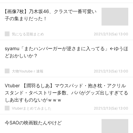
【画像7枚】乃木坂46、クラスで一番可愛い
子の集まりだった！
気になる芸能まとめ
2021/2/13(Sa) 13:00
syamu「またハンバーガーが逆さまに入ってる」←ゆうほ
どおかしいか？
大物Youtubeｒ速報
2021/2/13(Sa) 13:00
Vtuber 【潤羽るしあ】マウスパッド・抱き枕・アクリル
スタンド・タペストリー多数、パパがグッズ出しすぎてる
しあ出すものないがｗｗｗ
Vtuberまとめてみました
2021/2/13(Sa) 13:00
今SAOの映画観たんやけど