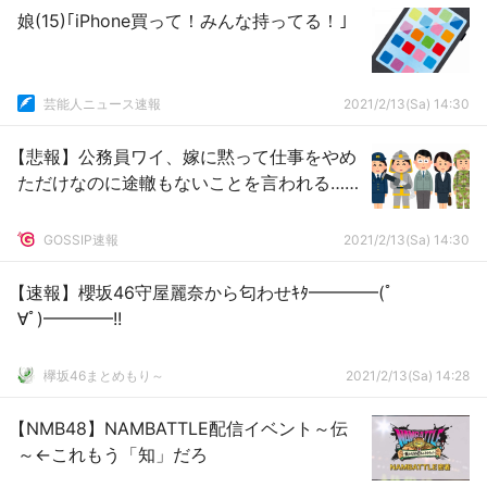
娘(15)｢iPhone買って！みんな持ってる！｣
芸能人ニュース速報
2021/2/13(Sa) 14:30
【悲報】公務員ワイ、嫁に黙って仕事をやめ
ただけなのに途轍もないことを言われる……
GOSSIP速報
2021/2/13(Sa) 14:30
【速報】櫻坂46守屋麗奈から匂わせｷﾀ━━━━(ﾟ
∀ﾟ)━━━━!!
欅坂46まとめもり～
2021/2/13(Sa) 14:28
【NMB48】NAMBATTLE配信イベント～伝
～←これもう「知」だろ