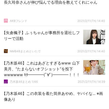
長久玲奈さんが伸び悩んでる理由を教えてくれにゃん
AKBフレンド
2021/2/11(Th) 14:40
【矢倉楓子】ふぅちゃんが事務所を退社しフ
リーで活動
NMB48まとめといたで
2021/2/11(Th) 14:40
【乃木坂46】これはあざとすぎるwww 山下
美月、“たまらないオフショット”を投下
wwwwww ｷﾀ━━━━(ﾟ∀ﾟ)━━━━！！！
乃木坂46まとめ 1/46
2021/2/11(Th) 14:39
【乃木坂46】この衣装を着た筒井あやめ、ヤバイな... ※画
像あり