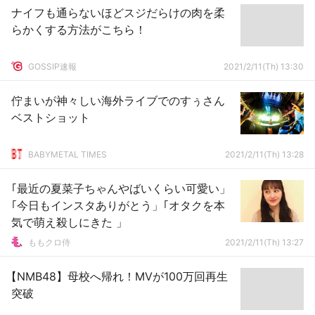
ナイフも通らないほどスジだらけの肉を柔
らかくする方法がこちら！
GOSSIP速報
2021/2/11(Th) 13:30
佇まいが神々しい海外ライブでのすぅさん
ベストショット
BABYMETAL TIMES
2021/2/11(Th) 13:28
｢最近の夏菜子ちゃんやばいくらい可愛い」
｢今日もインスタありがとう」｢オタクを本
気で萌え殺しにきた 」
ももクロ侍
2021/2/11(Th) 13:27
【NMB48】母校へ帰れ！MVが100万回再生
突破