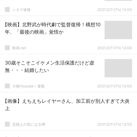
シネマ速報
2021/2/11(Th) 13:00
【映画】北野武が時代劇で監督復帰！構想10
年、「最後の映画」覚悟か
映画.net
2021/2/11(Th) 13:00
30歳そこそこイケメン生活保護だけど虚
無・・・結婚したい
大物Youtubeｒ速報
2021/2/11(Th) 13:00
【画像】えちえちレイヤーさん、加工前が別人すぎて大炎
上
芸能人の気になる噂
2021/2/11(Th) 13:00