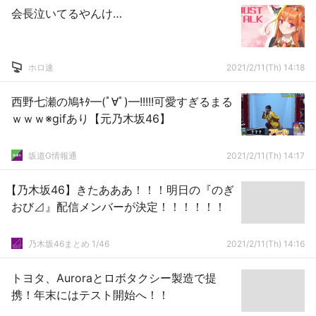
会長泣いてるやんけ…
ホロ速
2021/2/11(Th) 14:18
西野七瀬の鳩ｷﾀ━(ﾟ∀ﾟ)━!!!!!可愛すぎるまる
ｗｗｗ※gifあり【元乃木坂46】
坂道G情報通
2021/2/11(Th) 14:17
【乃木坂46】きたあああ！！！明日の『のぎ
おび⊿』配信メンバーが決定！！！！！！
乃木坂46まとめ 1/46
2021/2/11(Th) 14:16
トヨタ、Auroraとロボタクシー製造で提
携！年末にはテスト開始へ！！