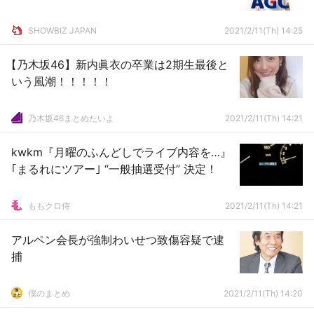
SHOWBIZ JAPAN
2021/2/11(Th) 14:25
【乃木坂46】新内眞衣の卒業は2期生最後と
いう風潮！！！！！
乃木坂46まとめたいよ
2021/2/11(Th) 14:21
kwkm『月曜のふんどしでライブ内容を…』
｢まるれにツアー｣ “一般抽選受付” 決定！
ももクロ侍
2021/2/11(Th) 14:21
アルペン会長が強制わいせつ致傷容疑で逮
捕
僕のまとめ
2021/2/11(Th) 14:20