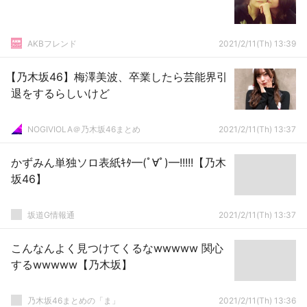
AKBフレンド
2021/2/11(Th) 13:39
【乃木坂46】梅澤美波、卒業したら芸能界引
退をするらしいけど
NOGIVIOLA＠乃木坂46まとめ
2021/2/11(Th) 13:37
かずみん単独ソロ表紙ｷﾀ━(ﾟ∀ﾟ)━!!!!!【乃木
坂46】
坂道G情報通
2021/2/11(Th) 13:37
こんなんよく見つけてくるなwwwww 関心
するwwwww【乃木坂】
乃木坂46まとめの「ま」
2021/2/11(Th) 13:36