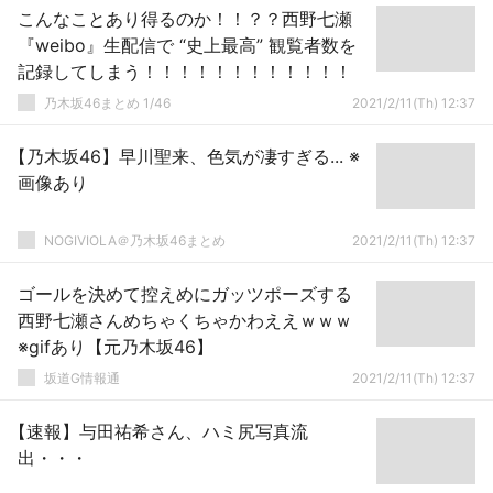
こんなことあり得るのか！！？？西野七瀬
『weibo』生配信で “史上最高” 観覧者数を
記録してしまう！！！！！！！！！！！！
乃木坂46まとめ 1/46
2021/2/11(Th) 12:37
【乃木坂46】早川聖来、色気が凄すぎる... ※
画像あり
NOGIVIOLA＠乃木坂46まとめ
2021/2/11(Th) 12:37
ゴールを決めて控えめにガッツポーズする
西野七瀬さんめちゃくちゃかわええｗｗｗ
※gifあり【元乃木坂46】
坂道G情報通
2021/2/11(Th) 12:37
【速報】与田祐希さん、ハミ尻写真流
出・・・