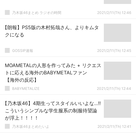
乃木坂46まとめ ラジオの時間
2021/2/11(Th) 12:46
【朗報】PS5版の木村拓哉さん、よりキムタ
クになる
GOSSIP速報
2021/2/11(Th) 12:45
MOAMETALの人形を作ってみた + リクエス
トに応える海外のBABYMETALファン
【海外の反応】
BABYMETALIZE
2021/2/11(Th) 12:44
【乃木坂46】4期生ってスタイルいいよな…‼
こういうシンプルな学生服系の制服待望論
が浮上！！！！
乃木坂46まとめたいよ
2021/2/11(Th) 12:41