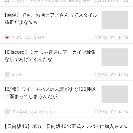
乃木通☆世界最速！乃木坂46欅坂46日向坂46速報まとめ
2021/2/11(Th) 14:02
【画像】でも、お胸ピアノさんってスタイル
抜群だよなｗｗ
芸能人の気になる噂
2021/2/11(Th) 14:00
【Discord】ミオしゃ普通にアーカイブ編集
なしであげてるんだな
ホロ速
2021/2/11(Th) 14:00
【悲報】ワイ、モバメの未読がすぐ100件以
上溜まってしまうんだが
乃木坂46まとめ 乃木りんく
2021/2/11(Th) 14:00
【日向坂46】ポカ、日向坂46の正式メンバーに加入ｗｗｗ