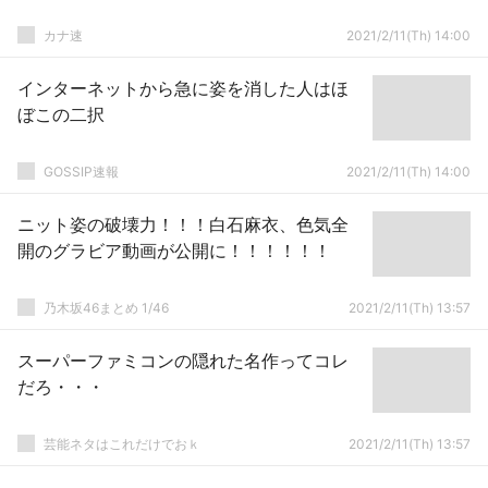
カナ速
2021/2/11(Th) 14:00
インターネットから急に姿を消した人はほ
ぼこの二択
GOSSIP速報
2021/2/11(Th) 14:00
ニット姿の破壊力！！！白石麻衣、色気全
開のグラビア動画が公開に！！！！！！
乃木坂46まとめ 1/46
2021/2/11(Th) 13:57
スーパーファミコンの隠れた名作ってコレ
だろ・・・
芸能ネタはこれだけでおｋ
2021/2/11(Th) 13:57