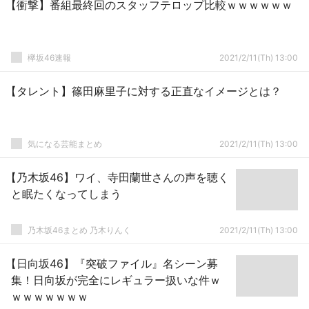
【衝撃】番組最終回のスタッフテロップ比較ｗｗｗｗｗｗ
欅坂46速報
2021/2/11(Th) 13:00
【タレント】篠田麻里子に対する正直なイメージとは？
気になる芸能まとめ
2021/2/11(Th) 13:00
【乃木坂46】ワイ、寺田蘭世さんの声を聴く
と眠たくなってしまう
乃木坂46まとめ 乃木りんく
2021/2/11(Th) 13:00
【日向坂46】『突破ファイル』名シーン募
集！日向坂が完全にレギュラー扱いな件ｗ
ｗｗｗｗｗｗｗ