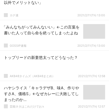
以外でメリットない」
カナ速
2021/2/11(Th) 13:00
「みんなちがってみんないい」←この言葉を
書いた人って自ら命を絶ってしまったよね
GOSSIP速報
2021/2/11(Th) 13:00
トップリードの新妻悠太ってどうなった？
AKB48タイムズ（AKB48まとめ）
2021/2/11(Th) 12:58
ハヤシライス「キャラデザB、味A、作りや
すさA、価格S」←なぜカレーに大敗してし
まったのか…
芸能ネタはこれだけでおｋ
2021/2/11(Th) 12:57