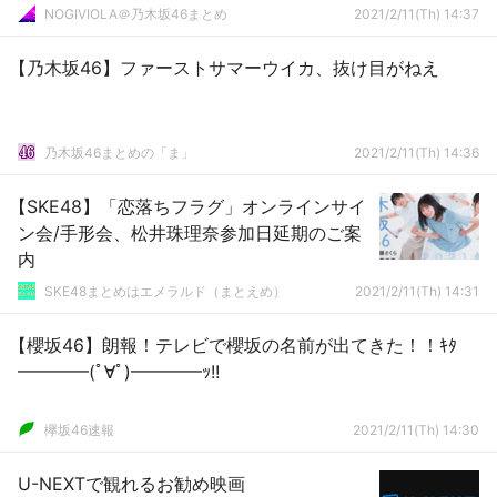
NOGIVIOLA＠乃木坂46まとめ
2021/2/11(Th) 14:37
【乃木坂46】ファーストサマーウイカ、抜け目がねえ
乃木坂46まとめの「ま」
2021/2/11(Th) 14:36
【SKE48】「恋落ちフラグ」オンラインサイ
ン会/手形会、松井珠理奈参加日延期のご案
内
SKE48まとめはエメラルド（まとえめ）
2021/2/11(Th) 14:31
【櫻坂46】朗報！テレビで櫻坂の名前が出てきた！！ｷﾀ
━━━━(ﾟ∀ﾟ)━━━━ｯ!!
欅坂46速報
2021/2/11(Th) 14:30
U-NEXTで観れるお勧め映画