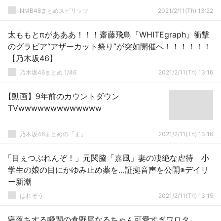
NMB48まとめスピリッツ
2021/2/11(Th) 13:22
太ももとπがあああ！！！齋藤飛鳥『WHITEgraph』衝撃
のグラビア“アザーカット祭り”が突如開催へ！！！！！！
【乃木坂46】
乃木坂46まとめ 1/46
2021/2/11(Th) 13:16
【動画】9年前のカウントダウン
TVwwwwwwwwwwwww
乃木坂46まとめの「ま」
2021/2/11(Th) 13:16
「目ぇつぶれんぞ！」元関脇「嘉風」妻の凄絶な虐待 小
学生の娘の目にかゆみ止め薬を…証拠音声を公開※デイリ
ー新潮
はれぞう
2021/2/11(Th) 13:15
寝落ちする瞬間の倉野尾なるちゃん可愛すぎワロタ