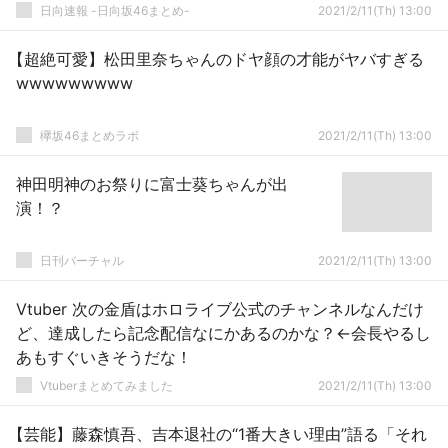
日向速報 -日向坂46まとめ-
2021/2/11(Th) 13:00
【超絶可愛】松田里奈ちゃんのドヤ顔の才能がヤバすぎる
wwwwwwwww
欅坂46まとめラボ
2021/2/11(Th) 13:00
神田明神のお祭りに富士葵ちゃんが出
演！？
日刊バーチャル
2021/2/11(Th) 13:00
Vtuber 次の金盾はホロライブ公式のチャンネルなんだけ
ど、達成したら記念配信なにかあるのかな？←会長やるし
あもすぐいきそうだな！
Vtuberまとめてみました
2021/2/11(Th) 13:00
【芸能】藤森慎吾、吉本退社の“1番大きい理由”語る「それ