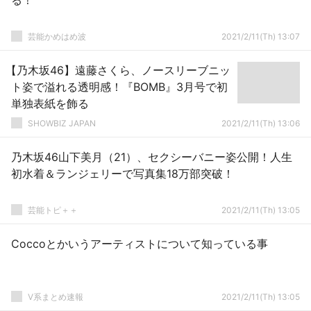
る！
芸能かめはめ波
2021/2/11(Th) 13:07
【乃木坂46】遠藤さくら、ノースリーブニッ
ト姿で溢れる透明感！『BOMB』3月号で初
単独表紙を飾る
SHOWBIZ JAPAN
2021/2/11(Th) 13:06
乃木坂46山下美月（21）、セクシーバニー姿公開！人生
初水着＆ランジェリーで写真集18万部突破！
芸能トピ＋＋
2021/2/11(Th) 13:05
Coccoとかいうアーティストについて知っている事
V系まとめ速報
2021/2/11(Th) 13:05