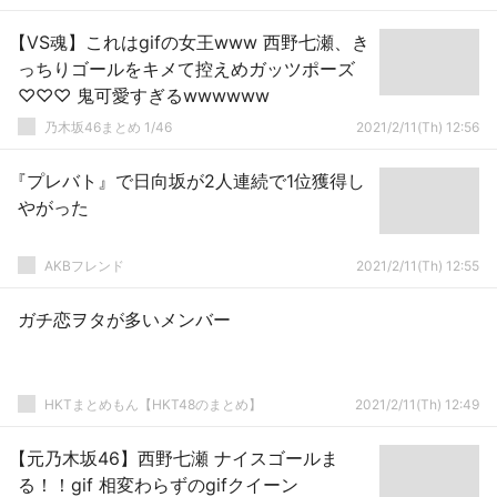
【VS魂】これはgifの女王www 西野七瀬、き
っちりゴールをキメて控えめガッツポーズ
♡♡♡ 鬼可愛すぎるwwwwww
乃木坂46まとめ 1/46
2021/2/11(Th) 12:56
『プレバト』で日向坂が2人連続で1位獲得し
やがった
AKBフレンド
2021/2/11(Th) 12:55
ガチ恋ヲタが多いメンバー
HKTまとめもん【HKT48のまとめ】
2021/2/11(Th) 12:49
【元乃木坂46】西野七瀬 ナイスゴールま
る！！gif 相変わらずのgifクイーン