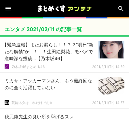
エンタメ 2021/02/11 の記事一覧
【緊急速報】またお漏らし！！？？“明日“新
たな解禁”か…！！！生田絵梨花、モバメで
意味深な投稿…【乃木坂46】
乃木坂46まとめ 1/46
2021/2/11(Th) 14:59
ミカサ・アッカーマンさん、もう最終回な
のに全く活躍していない
芸能ネタはこれだけでおｋ
2021/2/11(Th) 14:57
秋元康先生の良い所を挙げるスレ