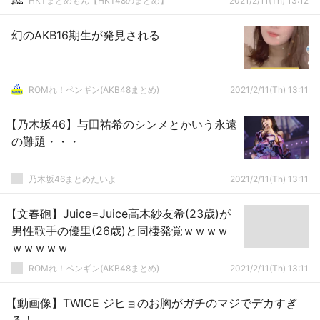
HKTまとめもん【HKT48のまとめ】
2021/2/11(Th) 13:12
幻のAKB16期生が発見される
ROMれ！ペンギン(AKB48まとめ)
2021/2/11(Th) 13:11
【乃木坂46】与田祐希のシンメとかいう永遠
の難題・・・
乃木坂46まとめたいよ
2021/2/11(Th) 13:11
【文春砲】Juice=Juice高木紗友希(23歳)が
男性歌手の優里(26歳)と同棲発覚ｗｗｗｗ
ｗｗｗｗｗ
ROMれ！ペンギン(AKB48まとめ)
2021/2/11(Th) 13:11
【動画像】TWICE ジヒョのお胸がガチのマジでデカすぎ