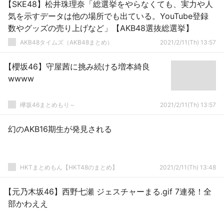
【SKE48】松井珠理奈「総選挙をやらなくても、実力や人
気を示すデータは他の場所でも出ている。YouTube登録
数やグッズの売り上げなど」【AKB48選抜総選挙】
AKB48タイムズ（AKB48まとめ）
2021/2/11(Th) 13:57
【櫻坂46】守屋茜に挑み続ける増本綺良
wwww
欅坂46まとめもり～
2021/2/11(Th) 13:57
幻のAKB16期生が発見される
HKTまとめもん【HKT48のまとめ】
2021/2/11(Th) 13:48
【元乃木坂46】西野七瀬 ジェスチャーまる.gif 7連発！全
部かわええ