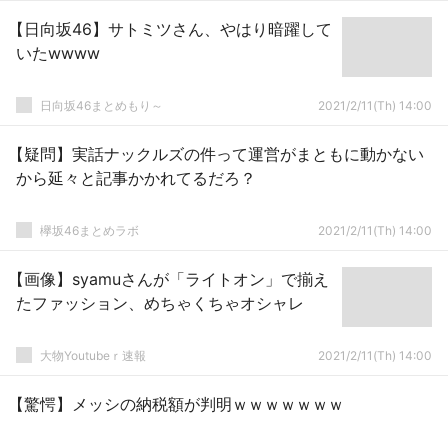
【日向坂46】サトミツさん、やはり暗躍して
いたwwww
日向坂46まとめもり～
2021/2/11(Th) 14:00
【疑問】実話ナックルズの件って運営がまともに動かない
から延々と記事かかれてるだろ？
欅坂46まとめラボ
2021/2/11(Th) 14:00
【画像】syamuさんが「ライトオン」で揃え
たファッション、めちゃくちゃオシャレ
大物Youtubeｒ速報
2021/2/11(Th) 14:00
【驚愕】メッシの納税額が判明ｗｗｗｗｗｗｗ