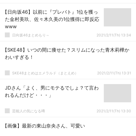
【日向坂46】以前に『プレバト』1位を獲っ
た金村美玖、佐々木久美の1位獲得に即反応
www
日向坂46まとめもり～
2021/2/11(Th) 13:34
【SKE48】いつの間に痩せた？スリムになった青木莉樺か
わいすぎる！
SKE48まとめはエメラルド（まとえめ）
2021/2/11(Th) 13:31
JDさん「よく、男にモテるでしょ？て言わ
れるんだけど・・・」
芸能人の気になる噂
2021/2/11(Th) 13:30
【画像】最新の東山奈央さん、可愛い