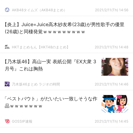
AKB48タイムズ（AKB48まとめ）
2021/2/11(Th) 14:56
【炎上】Juice=Juice高木紗友希(23歳)が男性歌手の優里
(26歳)と同棲発覚ｗｗｗｗｗｗｗｗｗ
HKTまとめもん【HKT48のまとめ】
2021/2/11(Th) 14:48
【乃木坂46】高山一実 表紙公開『EX大衆 3
月号』これは胸熱
乃木坂46まとめ ラジオの時間
2021/2/11(Th) 14:46
「ベストバウト」がだいたい一致しそうな作
品ｗｗｗｗｗｗｗ
GOSSIP速報
2021/2/11(Th) 14:45