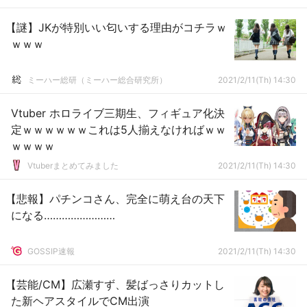
【謎】JKが特別いい匂いする理由がコチラｗ
ｗｗｗ
ミーハー総研（ミーハー総合研究所）
2021/2/11(Th) 14:30
Vtuber ホロライブ三期生、フィギュア化決
定ｗｗｗｗｗｗこれは5人揃えなければｗｗ
ｗｗｗｗ
Vtuberまとめてみました
2021/2/11(Th) 14:30
【悲報】パチンコさん、完全に萌え台の天下
になる……………………
GOSSIP速報
2021/2/11(Th) 14:30
【芸能/CM】広瀬すず、髪ばっさりカットし
た新ヘアスタイルでCM出演