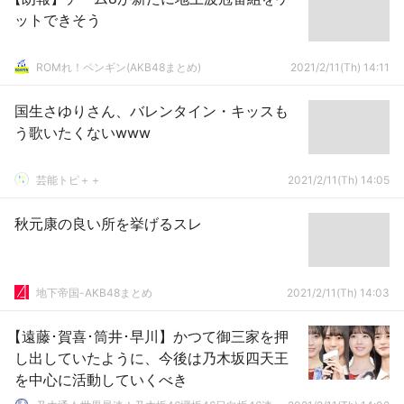
ットできそう
ROMれ！ペンギン(AKB48まとめ)
2021/2/11(Th) 14:11
国生さゆりさん、バレンタイン・キッスも
う歌いたくないwww
芸能トピ＋＋
2021/2/11(Th) 14:05
秋元康の良い所を挙げるスレ
地下帝国-AKB48まとめ
2021/2/11(Th) 14:03
【遠藤･賀喜･筒井･早川】かつて御三家を押
し出していたように、今後は乃木坂四天王
を中心に活動していくべき