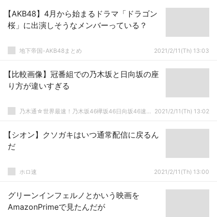
【AKB48】4月から始まるドラマ「ドラゴン
桜」に出演しそうなメンバーっている？
地下帝国-AKB48まとめ
2021/2/11(Th) 13:03
【比較画像】冠番組での乃木坂と日向坂の座
り方が違いすぎる
乃木通☆世界最速！乃木坂46欅坂46日向坂46速報まとめ
2021/2/11(Th) 13:02
【シオン】クソガキはいつ通常配信に戻るん
だ
ホロ速
2021/2/11(Th) 13:00
グリーンインフェルノとかいう映画を
AmazonPrimeで見たんだが