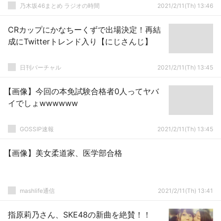
乃木坂46まとめ ラジオの時間
2021/2/11(Th) 13:46
CRカップにかなちーくずで出場決定！再結
成にTwitterトレンド入り【にじさんじ】
日刊バーチャル
2021/2/11(Th) 13:45
【画像】今回の本免試験合格者0人ってヤバ
イでしょwwwwww
GOSSIP速報
2021/2/11(Th) 13:45
【画像】美女柔道家、医学部合格
mashlife通信
2021/2/11(Th) 13:41
指原莉乃さん、SKE48の新曲を絶賛！！