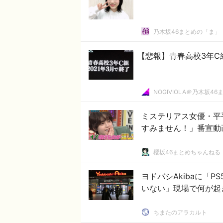
乃木坂46まとめの「ま」
【悲報】青春高校3年C
NOGIVIOLA＠乃木坂46
ミステリアス女優・平
すみません！」番宣動
櫻坂46まとめちゃんねる
ヨドバシAkibaに「P
いない」現場で何が起
ちまたのアラカルト