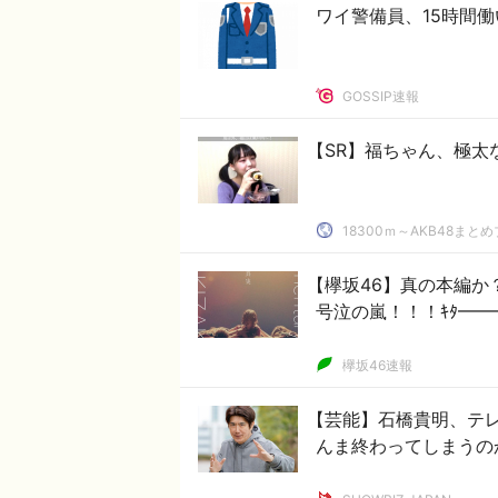
ワイ警備員、15時間働
GOSSIP速報
【SR】福ちゃん、極太
18300ｍ～AKB48まと
【欅坂46】真の本編か
号泣の嵐！！！ｷﾀ━━━━
欅坂46速報
【芸能】石橋貴明、テレ
んま終わってしまうの