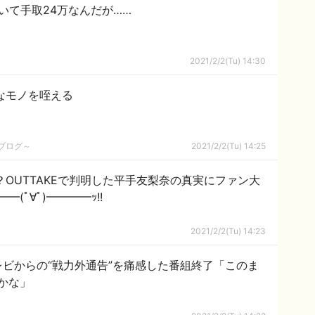
いて手取24万なんだが……
2021/2/2(Tu) 14:30
なモノを咥える
めブログ～
2021/2/2(Tu) 14:25
？OUTTAKEで判明した平手友梨奈の真実にファン大
(ﾟ∀ﾟ)━━━━ｯ!!
2021/2/2(Tu) 14:23
ビからの“戦力外通告”を痛感した番組終了「このま
かな」