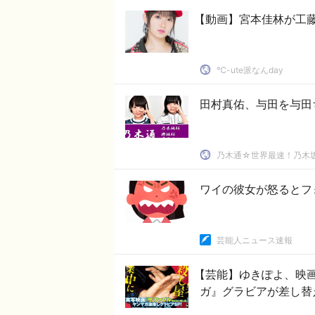
【動画】宮本佳林が工
℃-ute派なんday
田村真佑、与田を与田
乃木通☆世界最速！乃木坂
ワイの彼女が怒るとフ
芸能人ニュース速報
【芸能】ゆきぽよ、映画
ガ』グラビアが差し替