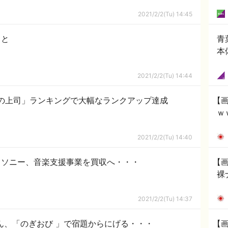
2021/2/2(Tu) 14:45
こと
青
本
2021/2/2(Tu) 14:44
の上司」ランキングで大幅なランクアップ達成
【
ｗ
2021/2/2(Tu) 14:40
！ソニー、音楽支援事業を買収へ・・・
【
裸
2021/2/2(Tu) 14:37
ん、「のぎおび 」で宿題からにげる・・・
【