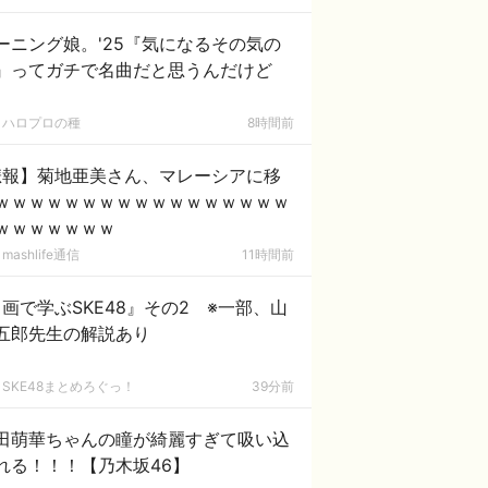
ーニング娘。'25『気になるその気の
』ってガチで名曲だと思うんだけど
ハロプロの種
8時間前
悲報】菊地亜美さん、マレーシアに移
ｗｗｗｗｗｗｗｗｗｗｗｗｗｗｗｗｗ
ｗｗｗｗｗｗｗ
mashlife通信
11時間前
画で学ぶSKE48』その2 ※一部、山
五郎先生の解説あり
SKE48まとめろぐっ！
39分前
田萌華ちゃんの瞳が綺麗すぎて吸い込
れる！！！【乃木坂46】