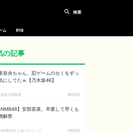
ーム
R18
気の記事
里奈央ちゃん、罰ゲームのセミをずっ
気にしてたｗ【乃木坂46】
坂道G情報通
8時間前
NMB48】安部若菜、卒業して早くも
酒解禁
NMB48まとめスピリッツ
5時間前