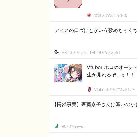
芸能人の気になる噂
アイスの口づけとかいう歌めちゃく
HKTまとめもん【HKT48のまとめ】
Vtuber ホロのオ
生が見れるぞ…っ！！
Vtuberまとめてみました
【愕然事実】齊藤京子さんは濃いのが
欅坂46news+