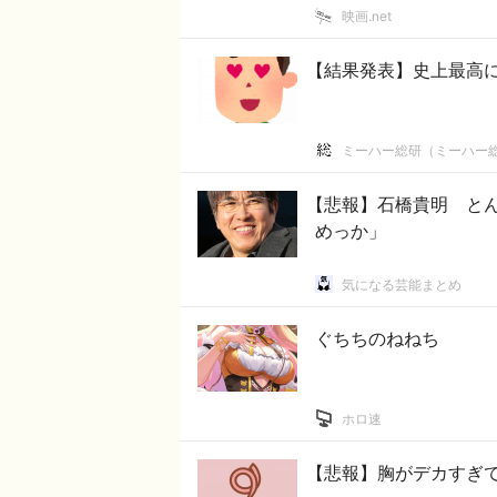
映画.net
【結果発表】史上最高
ミーハー総研（ミーハー
【悲報】石橋貴明 と
めっか」
気になる芸能まとめ
ぐちちのねねち
ホロ速
【悲報】胸がデカすぎ