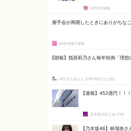
GOSSIP速報
握手会が再開したときにありがちな
AKB48地下速報
【朗報】指原莉乃さん毎年恒例「理想
HKTまとめもん【HKT48のまとめ】
【速報】452億円！！
乃木坂46まとめ 1/46
【乃木坂46】林瑠奈さ