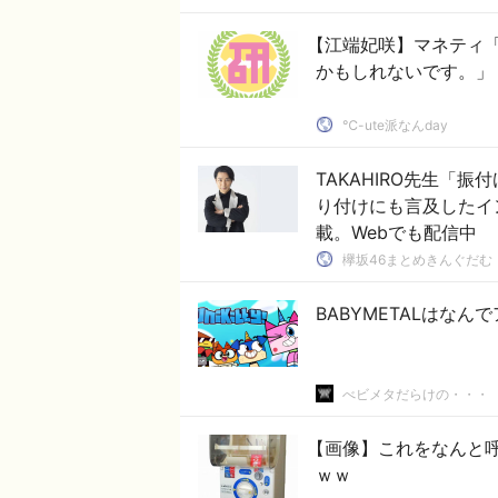
【江端妃咲】マネティ
かもしれないです。」
℃-ute派なんday
TAKAHIRO先生「振
り付けにも言及したイン
載。Webでも配信中
欅坂46まとめきんぐだむ
BABYMETALはなん
べビメタだらけの・・・
【画像】これをなんと
ｗｗ