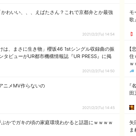
「かわいい、、、えばたさん？これで京都弁とか最強
モ
歌
2021/2/2(Tu) 14:54
付けは、まさに生き物」櫻坂46 1stシングル収録曲の振
【
タビューがUR都市機構情報誌『UR PRESS』に掲
住
ｗ
2021/2/2(Tu) 14:50
でアニメMV作らないの
『名
田
2021/2/2(Tu) 14:45
呼ぶかでガキの頃の家庭環境わかると話題にｗｗｗｗ
矢
ま