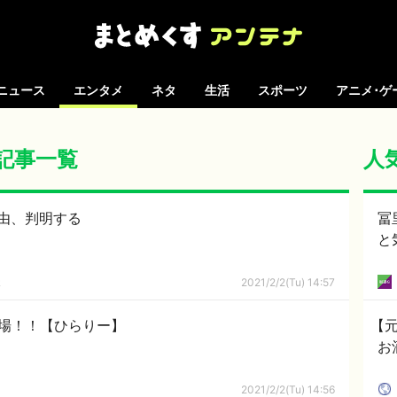
ニュース
エンタメ
ネタ
生活
スポーツ
アニメ･ゲ
の記事一覧
人
由、判明する
冨
と
ｋ
2021/2/2(Tu) 14:57
登場！！【ひらりー】
【元
お
2021/2/2(Tu) 14:56