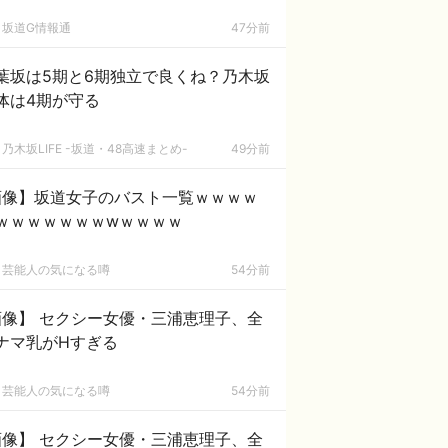
坂道G情報通
47分前
葉坂は5期と6期独立で良くね？乃木坂
体は4期が守る
乃木坂LIFE -坂道・48高速まとめ-
49分前
画像】坂道女子のバスト一覧ｗｗｗｗ
ｗｗｗｗｗｗｗwｗｗｗｗ
芸能人の気になる噂
54分前
画像】 セクシー女優・三浦恵理子、全
ナマ乳がHすぎる
芸能人の気になる噂
54分前
画像】 セクシー女優・三浦恵理子、全