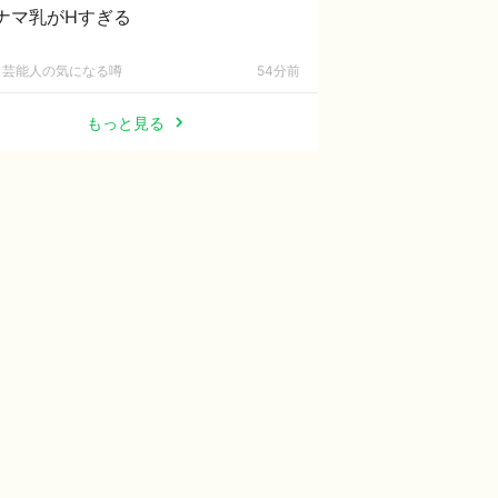
ナマ乳がHすぎる
芸能人の気になる噂
54分前
もっと見る