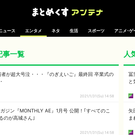
ニュース
エンタメ
ネタ
生活
スポーツ
アニメ･ゲ
の記事一覧
人
演者が超大号泣・・・『のぎえいご』最終回 卒業式の
冨
・
と
2021/1/31(Su) 14:58
bマガジン『MONTHLY AE』1月号 公開！｢すべてのこ
矢
るのが高城さん｣
ま
2021/1/31(Su) 14:58