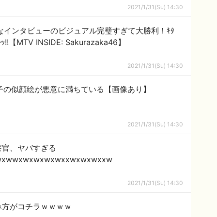
2021/1/31(Su) 14:30
なインタビューのビジュアル完璧すぎて大勝利！ｷﾀ
【MTV INSIDE: Sakurazaka46】
2021/1/31(Su) 14:30
子の似顔絵が悪意に満ちている【画像あり】
2021/1/31(Su) 14:30
察官、ヤバすぎる
wxwwxwxwxwxwxxwxwxwxxw
2021/1/31(Su) 14:30
み方がコチラｗｗｗｗ