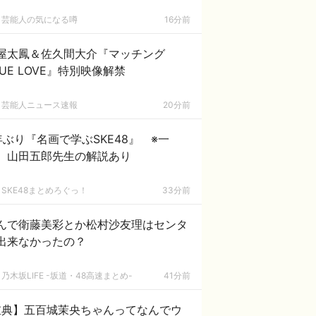
芸能人の気になる噂
16分前
屋太鳳＆佐久間大介『マッチング
RUE LOVE』特別映像解禁
芸能人ニュース速報
20分前
年ぶり『名画で学ぶSKE48』 ※一
、山田五郎先生の解説あり
SKE48まとめろぐっ！
33分前
んで衛藤美彩とか松村沙友理はセンタ
出来なかったの？
乃木坂LIFE -坂道・48高速まとめ-
41分前
重典】五百城茉央ちゃんってなんでウ