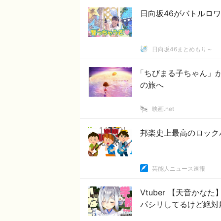
日向坂46がバトルロワ
日向坂46まとめもり～
「ちびまる子ちゃん」が
の旅へ
映画.net
邦楽史上最高のロック
芸能人ニュース速報
Vtuber 【天音か
パシリしてるけど絶対