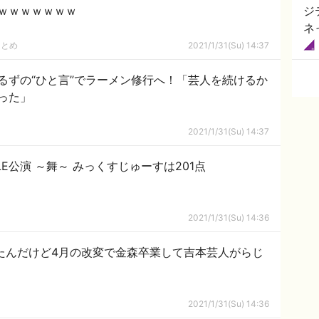
ｗｗｗｗｗｗｗ
ジ
ネ
まとめ
2021/1/31(Su) 14:37
るずの“ひと言”でラーメン修行へ！「芸人を続けるか
った」
2021/1/31(Su) 14:37
TLE公演 ～舞～ みっくすじゅーすは201点
2021/1/31(Su) 14:36
たんだけど4月の改変で金森卒業して吉本芸人がらじ
2021/1/31(Su) 14:36