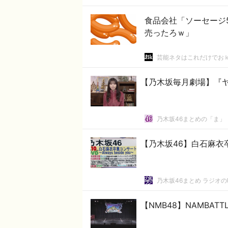
食品会社「ソーセージ
売ったろｗ」
芸能ネタはこれだけでお
【乃木坂毎月劇場】『
乃木坂46まとめの「ま」
【乃木坂46】白石麻衣卒業
乃木坂46まとめ ラジオ
【NMB48】NAMBAT