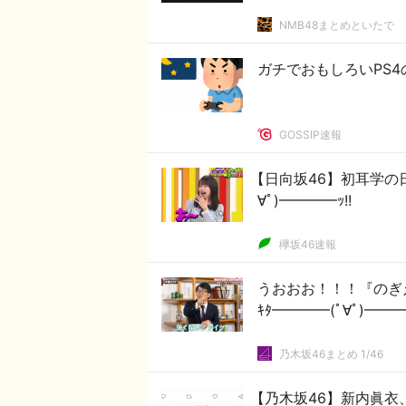
NMB48まとめといたで
ガチでおもしろいPS
GOSSIP速報
【日向坂46】初耳学の
∀ﾟ)━━━━ｯ!!
欅坂46速報
うおおお！！！『のぎ
ｷﾀ━━━━(ﾟ∀ﾟ)━
乃木坂46まとめ 1/46
【乃木坂46】新内眞