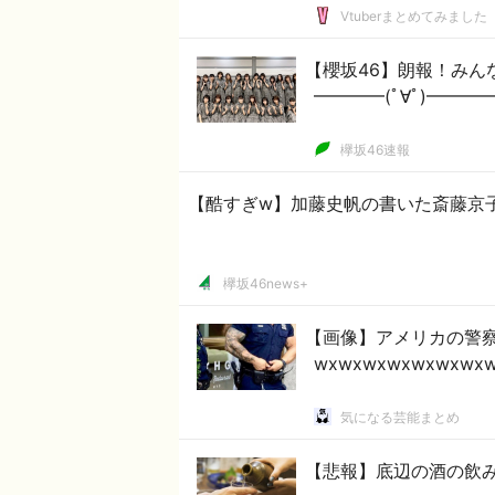
Vtuberまとめてみました
【櫻坂46】朗報！みん
━━━━(ﾟ∀ﾟ)━━━━ｯ!!
欅坂46速報
【酷すぎw】加藤史帆の書いた斎藤京
欅坂46news+
【画像】アメリカの警
wxwxwxwxwxwxwx
気になる芸能まとめ
【悲報】底辺の酒の飲