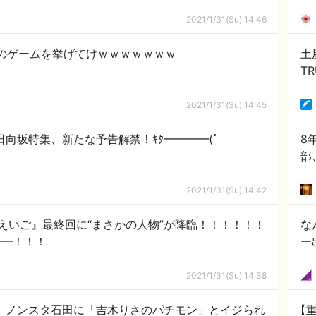
2021/1/31(Su) 14:46
4のゲームを挙げてけｗｗｗｗｗｗｗ
土
T
2021/1/31(Su) 14:45
日向坂特集、新たな予告解禁！ｷﾀ━━━━(ﾟ
8
部
2021/1/31(Su) 14:42
えいご』最終回に“まさかの人物”が降臨！！！！！！
な
━━━！！！
ー
2021/1/31(Su) 14:38
衣、ノンスタ石田に「吉木りさのパチモン」とイジられ
【