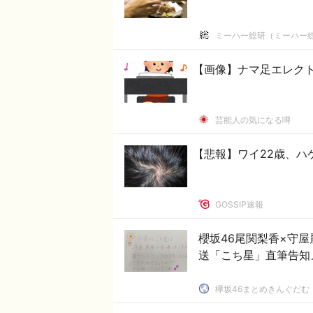
ミーハー総研（ミーハー
【画像】ナマ足エレク
芸能人の気になる噂
【悲報】ワイ22歳、ハ
GOSSIP速報
櫻坂46尾関梨香×守屋
送「こち星」直筆告知
欅坂46まとめきんぐだむ