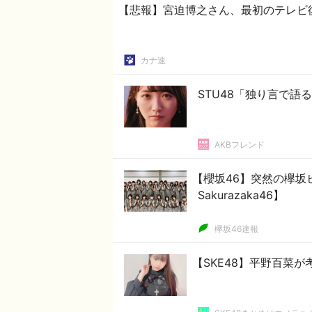
【悲報】宮迫博之さん、最初のテレビ
カナ速
STU48「独り言で語る
AKBフレンド
【櫻坂46】突然の欅坂ヒ
Sakurazaka46】
欅坂46速報
【SKE48】平野百菜