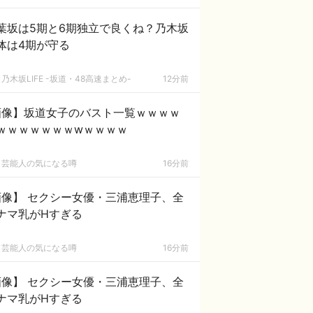
葉坂は5期と6期独立で良くね？乃木坂
体は4期が守る
乃木坂LIFE -坂道・48高速まとめ-
12分前
画像】坂道女子のバスト一覧ｗｗｗｗ
ｗｗｗｗｗｗｗwｗｗｗｗ
芸能人の気になる噂
16分前
画像】 セクシー女優・三浦恵理子、全
ナマ乳がHすぎる
芸能人の気になる噂
16分前
画像】 セクシー女優・三浦恵理子、全
ナマ乳がHすぎる