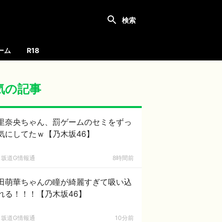
ーム
R18
気の記事
里奈央ちゃん、罰ゲームのセミをずっ
気にしてたｗ【乃木坂46】
坂道G情報通
8時間前
田萌華ちゃんの瞳が綺麗すぎて吸い込
れる！！！【乃木坂46】
坂道G情報通
10分前