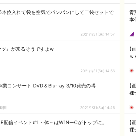
5本位入れて袋を空気でパンパンにして二袋セットで
青
本
ｋ
2021/1/31(Su) 14:57
ヤツ』が来るそうですよw
【
ｗ
2021/1/31(Su) 14:56
コンサート DVD＆Blu-ray 3/10発売の噂
【
裸
の時間
2021/1/31(Su) 14:46
TLE配信イベント#1 ～体～はW1NーCがトップに。
【
裸