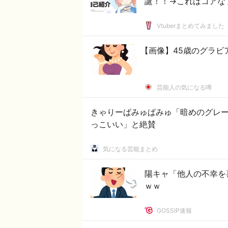
誕！！→これはコアな
Vtuberまとめてみました
【画像】45歳のグラビ
芸能人の気になる噂
きゃりーぱみゅぱみゅ「暗めのグレ
っこいい」と絶賛
気になる芸能まとめ
陽キャ「他人の不幸を
ｗｗ
GOSSIP速報