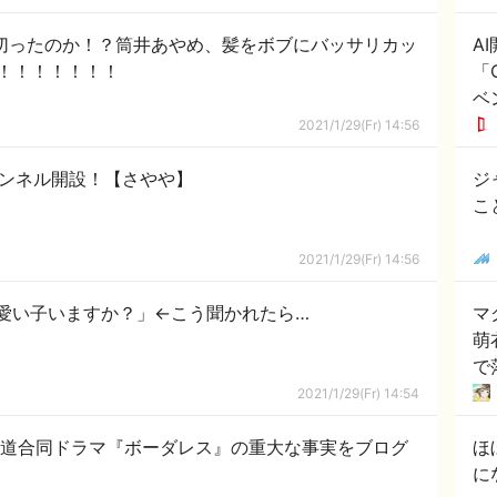
に切ったのか！？筒井あやめ、髪をボブにバッサリカッ
A
！！！！！！！
「C
ベ
2021/1/29(Fr) 14:56
チャンネル開設！【さやや】
ジ
こ
2021/1/29(Fr) 14:56
可愛い子いますか？」←こう聞かれたら…
マ
萌
で
2021/1/29(Fr) 14:54
坂道合同ドラマ『ボーダレス』の重大な事実をブログ
ほ
に