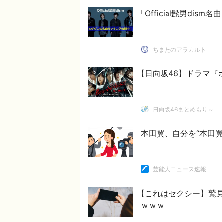
「Official髭男di
ちまたのアラカルト
【日向坂46】ドラマ『
日向坂46まとめもり～
本田翼、自分を“本田
芸能人ニュース速報
【これはセクシー】鷲
ｗｗｗ