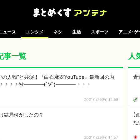
ニュース
エンタメ
ネタ
生活
スポーツ
アニメ･ゲ
の記事一覧
人
かの人物”と共演！『白石麻衣YouTube』最新回の内
青
！！！ｷﾀ━━━━(ﾟ∀ﾟ)━━━━！！！
2021/1/29(Fr) 14:58
は結局何がしたの？
【
た
ｋ
2021/1/29(Fr) 14:57