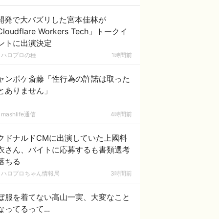
I開発で大バズリした宮本佳林が
loudflare Workers Tech」トークイ
ントに出演決定
ハロプロの種
1時間前
ャンポケ斎藤「性行為の許諾は取った
とありません」
mashlife通信
4時間前
クドナルドCMに出演していた上國料
衣さん、バイトに応募するも書類選考
落ちる
ハロプロちゃん情報局
3時間前
ぼ服を着てない高山一実、大変なこと
なってるって...