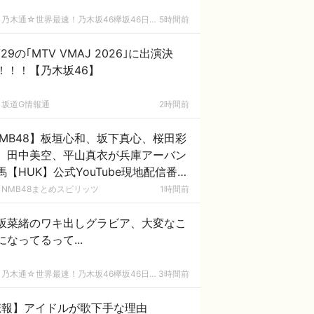
乃木通☆世界最速！乃木坂46欅坂46日向坂46速報まとめ
5時間前
/29の｢MTV VMAJ 2026｣に出演決
！！！【乃木坂46】
坂道G情報通
2時間前
MB48】板垣心和、坂下真心、桜田彩
、田中美空、平山真衣が兵庫アーバン
馬【HUK】公式YouTube現地配信番組
UK Campus Live」に出演
NMB48まとめスピリッツ
1時間前
坂菜緒のワキ出しグラビア、大変なこ
になってるって...
乃木通☆世界最速！乃木坂46欅坂46日向坂46速報まとめ
3時間前
悲報】アイドルが歌下手な理由