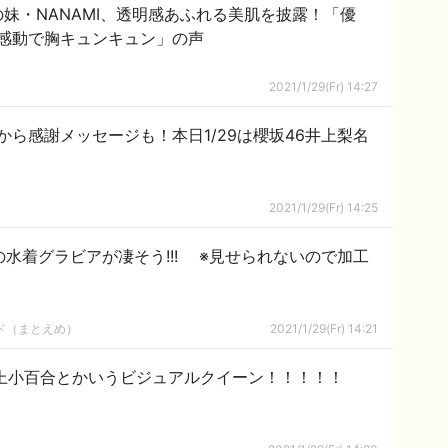
妹・NANAMI、透明感あふれる美肌を披露！「優
感動で胸キュンキュン」の声
2021/1/29(Fr) 14:27
ら感謝メッセージも！本日1/29は櫻坂46井上梨名
2021/1/29(Fr) 14:25
の水着グラビアが凄そう!!! ※見せられないので加工
ルド（まとえめ）
2021/1/29(Fr) 14:21
上小百合とかいうビジュアルクイーン！！！！！