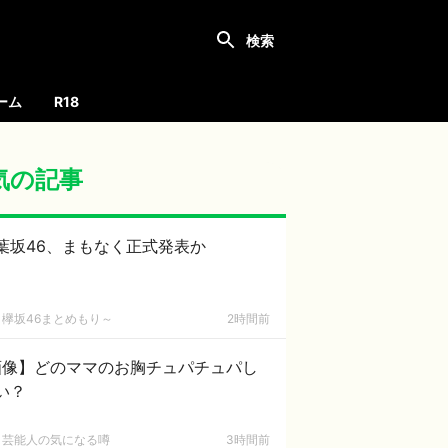
ーム
R18
気の記事
葉坂46、まもなく正式発表か
欅坂46まとめもり～
2時間前
画像】どのママのお胸チュパチュパし
い？
芸能人の気になる噂
3時間前