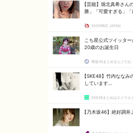
【芸能】堀北真希さんの
勝」「可愛すぎる」「
SHOWBIZ JAPAN
こち星公式ツイッターか
20歳のお誕生日
欅坂46まとめきんぐだむ
【SKE48】竹内ななみ
しています…
SKE48まとめはエメラ
【乃木坂46】絶好調井