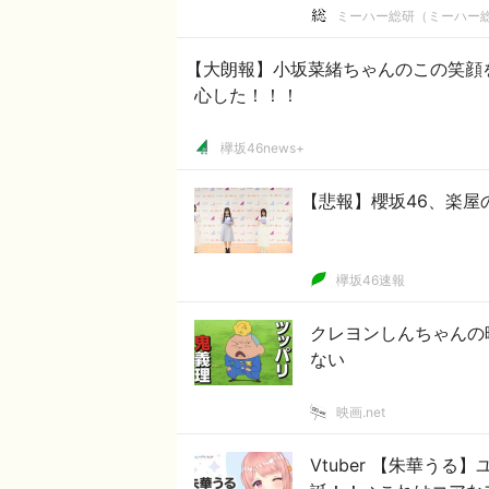
ミーハー総研（ミーハー
【大朗報】小坂菜緒ちゃんのこの笑顔
心した！！！
欅坂46news+
【悲報】櫻坂46、楽屋
欅坂46速報
クレヨンしんちゃんの
ない
映画.net
Vtuber 【朱華う