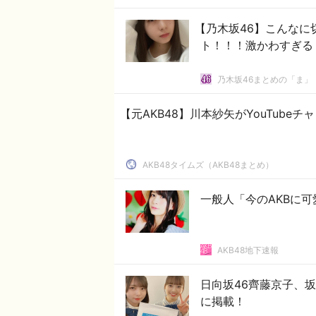
【乃木坂46】こんな
ト！！！激かわすぎる
乃木坂46まとめの「ま」
【元AKB48】川本紗矢がYouTube
AKB48タイムズ（AKB48まとめ）
一般人「今のAKBに
AKB48地下速報
日向坂46齊藤京子、
に掲載！