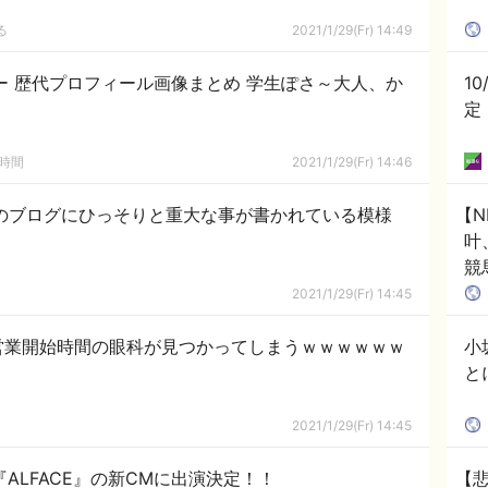
る
2021/1/29(Fr) 14:49
ー 歴代プロフィール画像まとめ 学生ぽさ～大人、か
10
定
の時間
2021/1/29(Fr) 14:46
子のブログにひっそりと重大な事が書かれている模様
【N
叶
競
「H
2021/1/29(Fr) 14:45
営業開始時間の眼科が見つかってしまうｗｗｗｗｗｗ
小
と
2021/1/29(Fr) 14:45
『ALFACE』の新CMに出演決定！！
【