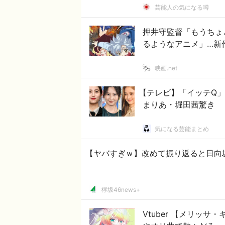
芸能人の気になる噂
押井守監督「もうちょ
るようなアニメ」…新
映画.net
【テレビ】「イッテQ」
まりあ・堀田茜驚き
気になる芸能まとめ
【ヤバすぎｗ】改めて振り返ると日向
欅坂46news+
Vtuber 【メリッ