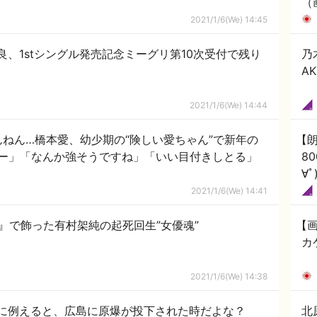
（
2021/1/6(We) 14:45
良、1stシングル発売記念ミーグリ第10次受付で残り
乃
A
2021/1/6(We) 14:44
ねん…橋本愛、幼少期の“険しい愛ちゃん”で新年の
【朗
ー」「なんか強そうですね」「いい目付きしとる」
8
∀ﾟ
2021/1/6(We) 14:41
』で飾った有村架純の起死回生”女優魂”
【
カ
2021/1/6(We) 14:38
争に例えると、広島に原爆が投下された時だよな？
北