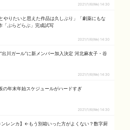
2021/1/6(We) 14:30
とやりたいと思えた作品は久しぶり」「劇薬にもな
作「ぶらどらぶ」完成試写
2021/1/6(We) 14:30
“出川ガール”に新メンバー加入決定 河北麻友子・谷
2021/1/6(We) 14:30
坂の年末年始スケジュールがハードすぎ
2021/1/6(We) 14:30
サ・キンレンカ】←もう別箱いった方がよくない？数字厨