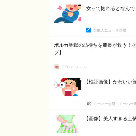
女って惚れるとなんで
芸能人ニュース速報
ポルカ地獄の凸待ちを船長が救う！そ
ブ】
日刊バーチャル
【検証画像】かわいい
ミーハー総研（ミーハー
【画像】美人すぎる土