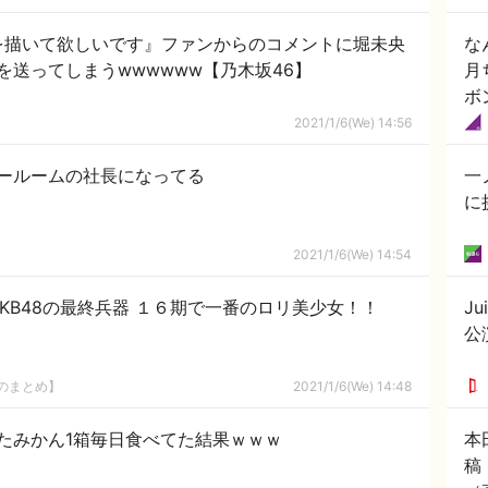
を描いて欲しいです』ファンからのコメントに堀未央
な
を送ってしまうwwwwww【乃木坂46】
月
ボ
2021/1/6(We) 14:56
ールームの社長になってる
一
に
2021/1/6(We) 14:54
KB48の最終兵器 １６期で一番のロリ美少女！！
J
公
8のまとめ】
2021/1/6(We) 14:48
たみかん1箱毎日食べてた結果ｗｗｗ
本
稿