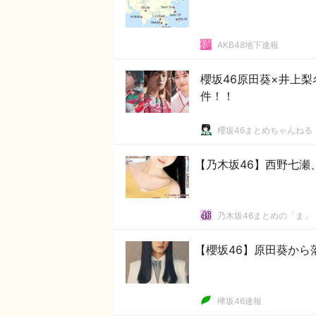
AKB48地下速報
櫻坂46原田葵×井上
件！！
櫻坂46まとめちゃんねる
【乃木坂46】西野七瀬
乃木坂46まとめの「ま」
【櫻坂46】原田葵から
欅坂46速報