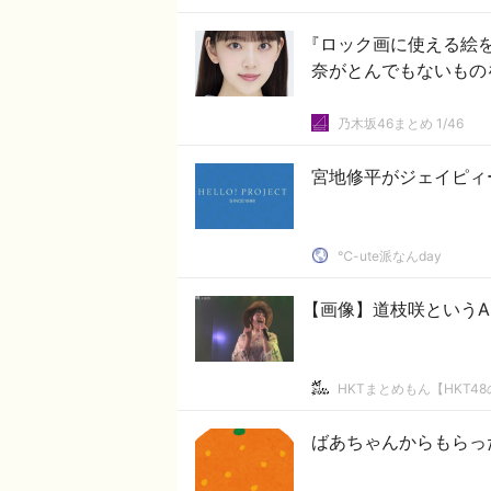
『ロック画に使える絵
奈がとんでもないもの
乃木坂46まとめ 1/46
宮地修平がジェイピィ
℃-ute派なんday
【画像】道枝咲というA
HKTまとめもん【HKT4
ばあちゃんからもらっ