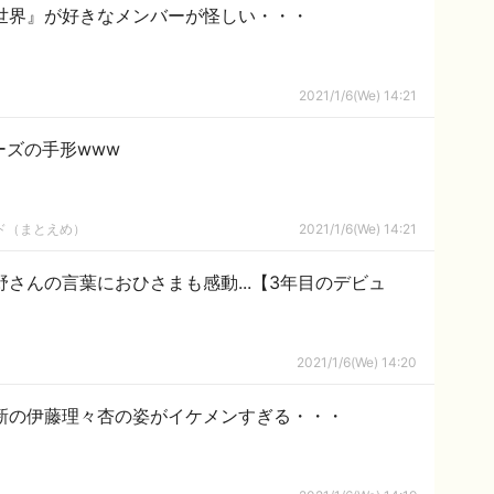
世界』が好きなメンバーが怪しい・・・
2021/1/6(We) 14:21
ーズの手形www
ルド（まとえめ）
2021/1/6(We) 14:21
野さんの言葉におひさまも感動...【3年目のデビュ
2021/1/6(We) 14:20
新の伊藤理々杏の姿がイケメンすぎる・・・