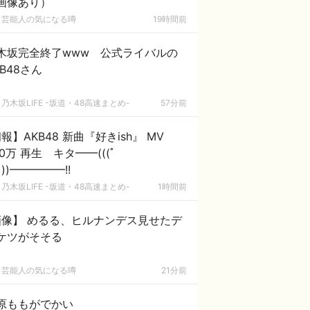
画像あり）
芸能人の気になる噂
19時間前
木坂完全終了www 公式ライバルの
KB48さん
乃木坂LIFE -坂道・48高速まとめ-
57分前
報】AKB48 新曲『好きish』 MV
00万 再生 キタ━━(((ﾟ
)))━━━━━!!
乃木坂LIFE -坂道・48高速まとめ-
1時間前
画像】 めるる、ヒルナンデス見せたデ
ケツがそそる
芸能人の気になる噂
21分前
原ももがでかい