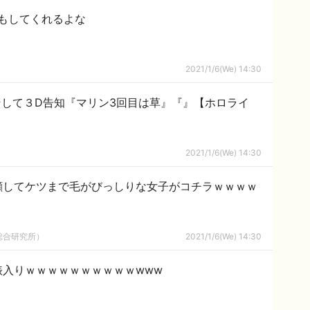
もしてくれるよな
2021/1/6(We) 14:30
して３D告知『マリン3回目は草』『』【ホロライ
2021/1/6(We) 14:30
顔してケツまで毛がびっしりな女子がコチラｗｗｗｗ
総合研究所）
2021/1/6(We) 14:30
俵入りｗｗｗｗｗｗｗｗｗｗwww