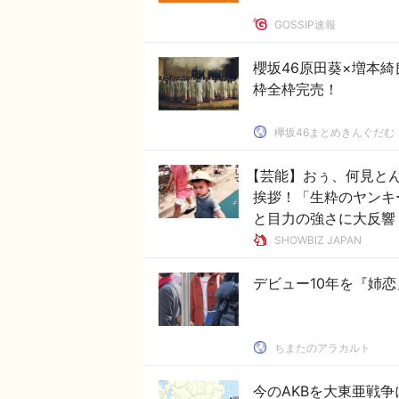
GOSSIP速報
櫻坂46原田葵×増本綺
枠全枠完売！
欅坂46まとめきんぐだむ
【芸能】おぅ、何見とん
挨拶！「生粋のヤンキ
と目力の強さに大反響
SHOWBIZ JAPAN
デビュー10年を『姉恋
ちまたのアラカルト
今のAKBを大東亜戦