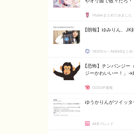
やオリ曲で散々だろ・
Vtuberまとめてみました
【朗報】ゆみりん、JK
18300ｍ～AKB48まと
【恐怖】チンパンジー
ジーかわいいー！」→
GOSSIP速報
ゆうかりんがツイッタ
AKBフレンド