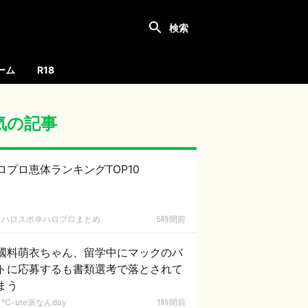
ーム
R18
気の記事
ロプロ恵体ランキングTOP10
ハロスポ＠ハロプロまとめ
5時間前
國料萌衣ちゃん、留学中にマックのバ
トに応募するも書類選考で落とされて
まう
℃-ute派なんday
1時間前