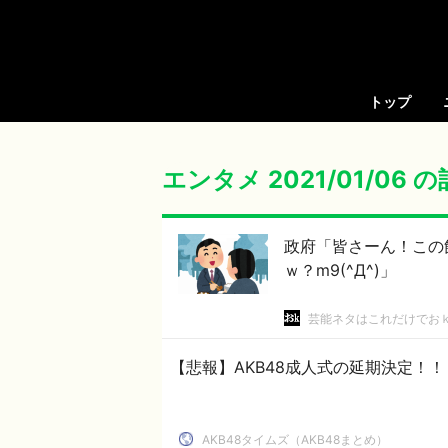
トップ
エンタメ 2021/01/06 
政府「皆さーん！この
ｗ？m9(^Д^)」
芸能ネタはこれだけでお
【悲報】AKB48成人式の延期決定！
AKB48タイムズ（AKB48まとめ）