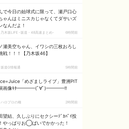
んで今日の始球式に限って、瀬戸口心
ちゃんはミニスカじゃなくてダサいズ
ンなんだよ！
乃木坂LIFE -坂道・48高速まとめ-
6時間前
ノ瀬美空ちゃん、イワシの三枚おろし
挑戦！！！【乃木坂46】
坂道G情報通
5時間前
uice=Juice「めざましライブ」豊洲PIT
演画像ｷﾀ━━━━(ﾟ∀ﾟ)━━━━!!
ハロプロの種
2時間前
田望結、久しぶりにセクシーﾃﾞｶﾊﾟｲ投
！やっぱりお◯ぱいでかかった！