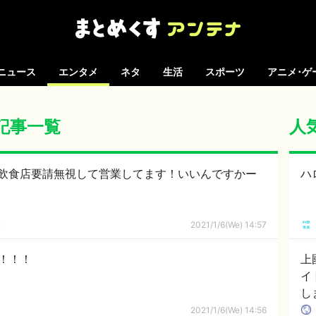
ニュース
エンタメ
ネタ
生活
スポーツ
アニメ･ゲ
の記事一覧
人
飲食店要請無視して営業してます！いいんですかー
ハ
ｋ
2021/1/6(We) 14:57
！！！！
上
イ
し
2021/1/6(We) 14:56