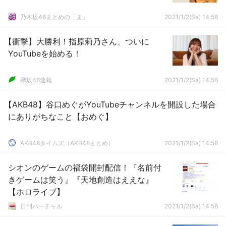
乃木坂46まとめの「ま」
2021/1/2(Sa) 14:56
【衝撃】大勝利！指原莉乃さん、ついに
YouTubeを始める！
欅坂46速報
2021/1/2(Sa) 14:56
【AKB48】谷口めぐがYouTubeチャンネルを開設した場合
にありがちなこと【おめぐ】
AKB48タイムズ（AKB48まとめ）
2021/1/2(Sa) 14:56
シオンのゲームの福袋開封配信！『名前付
きゲームは笑う』『天地創造はええな』
【ホロライブ】
日刊バーチャル
2021/1/2(Sa) 14:56