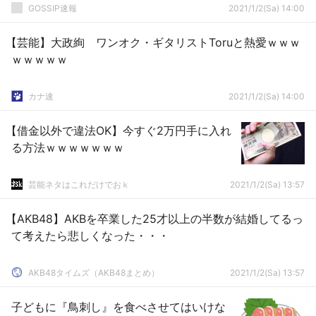
GOSSIP速報
2021/1/2(Sa) 14:00
【芸能】大政絢 ワンオク・ギタリストToruと熱愛ｗｗｗ
ｗｗｗｗｗ
カナ速
2021/1/2(Sa) 14:00
【借金以外で違法OK】今すぐ2万円手に入れ
る方法ｗｗｗｗｗｗｗ
芸能ネタはこれだけでおｋ
2021/1/2(Sa) 13:57
【AKB48】AKBを卒業した25才以上の半数が結婚してるっ
て考えたら悲しくなった・・・
AKB48タイムズ（AKB48まとめ）
2021/1/2(Sa) 13:57
子どもに『鳥刺し』を食べさせてはいけな