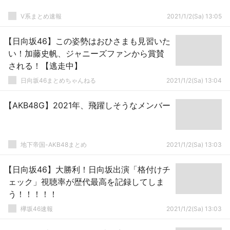
V系まとめ速報
2021/1/2(Sa) 13:05
【日向坂46】この姿勢はおひさまも見習いた
い！加藤史帆、ジャニーズファンから賞賛
される！【逃走中】
日向坂46まとめちゃんねる
2021/1/2(Sa) 13:04
【AKB48G】2021年、飛躍しそうなメンバー
地下帝国-AKB48まとめ
2021/1/2(Sa) 13:03
【日向坂46】大勝利！日向坂出演「格付けチ
ェック」視聴率が歴代最高を記録してしま
う！！！！！
欅坂46速報
2021/1/2(Sa) 13:03