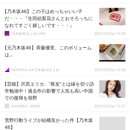
【乃木坂46】この子はめっちゃいい子
だ・・・『生田絵梨花さんとおそろっちに
なれてすごく嬉しいです・・・』
乃木坂46まとめ 1/46
2021/1/2(Sa) 13:38
【元乃木坂46】斉藤優里、このボリューム
は...
NOGIVIOLA＠乃木坂46まとめ
2021/1/2(Sa) 13:38
【芸能】沢尻エリカ、“夜友”とは縁を切り語
学勉強中！過去作の影響で人気も高い中国
での復帰を視野
SHOWBIZ JAPAN
2021/1/2(Sa) 13:37
荒野行動ライブが結構良かった件【乃木坂
46】