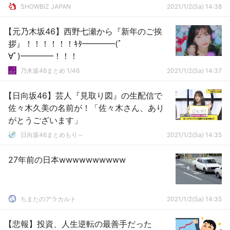
SHOWBIZ JAPAN
2021/1/2(Sa) 14:38
【元乃木坂46】西野七瀬から『新年のご挨
拶』！！！！！！ｷﾀ━━━━(ﾟ
∀ﾟ)━━━━！！！
乃木坂46まとめ 1/46
2021/1/2(Sa) 14:37
【日向坂46】芸人『見取り図』の生配信で
佐々木久美の名前が！「佐々木さん、あり
がとうございます」
日向坂46まとめもり～
2021/1/2(Sa) 14:35
27年前の日本wwwwwwwwww
ちまたのアラカルト
2021/1/2(Sa) 14:35
【悲報】投資、人生逆転の最善手だった