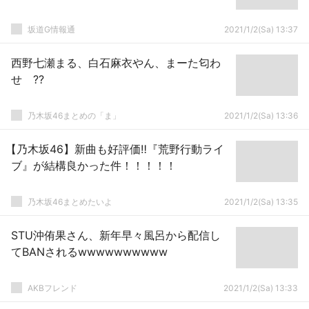
坂道G情報通
2021/1/2(Sa) 13:37
西野七瀬まる、白石麻衣やん、まーた匂わ
せ ??
乃木坂46まとめの「ま」
2021/1/2(Sa) 13:36
【乃木坂46】新曲も好評価‼『荒野行動ライ
ブ』が結構良かった件！！！！！
乃木坂46まとめたいよ
2021/1/2(Sa) 13:35
STU沖侑果さん、新年早々風呂から配信し
てBANされるwwwwwwwwww
AKBフレンド
2021/1/2(Sa) 13:33