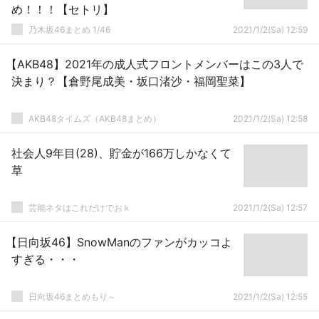
め！！！【セトリ】
乃木坂46まとめ 1/46
2021/1/2(Sa) 12:59
【AKB48】2021年の成人式フロントメンバーはこの3人で
決まり？【倉野尾成美・坂口渚沙・福岡聖菜】
AKB48タイムズ（AKB48まとめ）
2021/1/2(Sa) 12:58
社会人9年目(28)、貯金が166万しかなくて
草
芸能ネタはこれだけでおｋ
2021/1/2(Sa) 12:57
【日向坂46】SnowManのファンがカッコよ
すぎる・・・
日向坂46まとめもり～
2021/1/2(Sa) 12:55