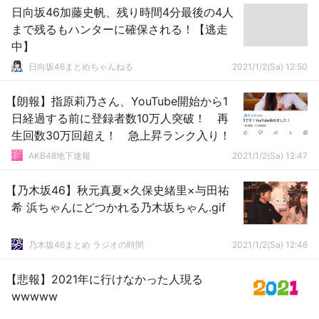
日向坂46加藤史帆、残り時間4分最後の4人
まで残るもハンターに確保される！【逃走
中】
日向坂46まとめちゃんねる
2021/1/2(Sa) 12:50
【朗報】指原莉乃さん、YouTube開始から1
日経過する前に登録者数10万人突破！ 再
生回数30万回超え！ 急上昇ランク入り！
AKB48地下速報
2021/1/2(Sa) 12:47
【乃木坂46】秋元真夏×久保史緒里×与田祐
希 浜ちゃんにどつかれる乃木坂ちゃん.gif
乃木坂46まとめ ラジオの時間
2021/1/2(Sa) 12:46
【悲報】2021年に行けなかった人現る
wwwww