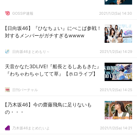
GOSSIP速報
2021/1/2(Sa) 14:30
【日向坂46】『ひなちょい』にぺこぱ参戦！
対するメンバーがガチすぎるwwww
日向坂46まとめもり～
2021/1/2(Sa) 14:29
天音かなた3DLIVE!『船長とるしあもきた』
『わちゃわちゃしてて草』【ホロライブ】
日刊バーチャル
2021/1/2(Sa) 14:25
【乃木坂46】今の齋藤飛鳥に足りないも
の・・・
乃木坂46まとめたいよ
2021/1/2(Sa) 14:21