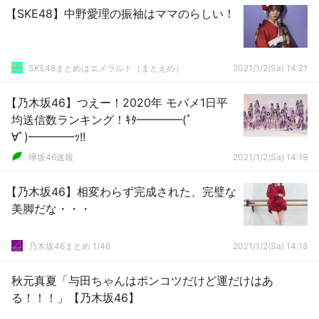
【SKE48】中野愛理の振袖はママのらしい！
SKE48まとめはエメラルド（まとえめ）
2021/1/2(Sa) 14:21
【乃木坂46】つえー！2020年 モバメ1日平
均送信数ランキング！ｷﾀ━━━━(ﾟ
∀ﾟ)━━━━ｯ!!
欅坂46速報
2021/1/2(Sa) 14:19
【乃木坂46】相変わらず完成された、完璧な
美脚だな・・・
乃木坂46まとめ 1/46
2021/1/2(Sa) 14:18
秋元真夏「与田ちゃんはポンコツだけど運だけはあ
る！！！」【乃木坂46】