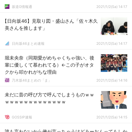
坂道G情報通
2021/1/2(Sa) 14:17
【日向坂46】見取り図・盛山さん「佐々木久
美さんを推します」
日向坂46まとめ速報
2021/1/2(Sa) 14:17
堀未央奈（同期愛がめちゃくちゃ強い、後
輩に優しくて慕われてる）←この子がオタ
クから叩かれがちな理由
乃木坂46まとめの「ま」
2021/1/2(Sa) 14:16
未だに昔の呼び方で呼んでしまうものｗｗ
ｗｗｗｗｗｗｗｗｗｗｗｗｗ
GOSSIP速報
2021/1/2(Sa) 14:15
誰も言わないから俺が言っちゃうけどみーおんってもしか