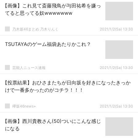
【画像】これ見て斎藤飛鳥が与田祐希を嫌っ
てると思ってる奴wwwwwww
乃木坂46まとめ 乃木りんく
2021/1/2(Sa) 13:30
TSUTAYAのゲーム福袋あたりかこれ？
芸能人ニュース速報
2021/1/2(Sa) 13:30
【投票結果】おひさまたちが日向坂を好きになったきっか
けで一番多かったのがコチラ！！！
欅坂46news+
2021/1/2(Sa) 13:30
【画像】西川貴教さん(50)ついにこんな感じ
になる