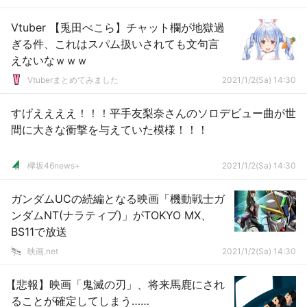
Vtuber 【兎田ぺこら】チャット欄が地獄過
ぎる件、これはスパム扱いされても文句言
えないなｗｗｗ
Vtuberまとめてみました
2021/1/2(Sa) 14:30
すげええええ！！！平手友梨奈さんのソロデビュー曲が世
間に大きな衝撃を与えていた模様！！！
欅坂46news+
2021/1/2(Sa) 14:30
ガンダムUCの続編となる映画「機動戦士ガ
ンダムNT(ナラティブ)」がTOKYO MX、
BS11で放送
映画.net
2021/1/2(Sa) 14:30
【悲報】映画「鬼滅の刃」、将来馬鹿にされ
ることが確定してしまう……