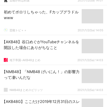
芸能かめはめ波
2021/1/2(Sa) 14:07
初めてポロリしちゃった、Fカップグラドル
www
芸能トピ＋＋
2021/1/2(Sa) 14:05
【AKB48】谷口めぐがYouTubeチャンネルを
開設した場合にありがちなこと
地下帝国-AKB48まとめ
2021/1/2(Sa) 14:03
【NMB48】「NMB48 げいにん！」の影響力
って凄いんだな
NMB48まとめスピリッツ
2021/1/2(Sa) 14:03
【AKB48G】ここだけ2019年12月31日のスレ