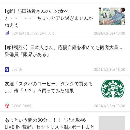
【gif】与田祐希さんのこの食べ
方・・・・・・ちょっとアレ過ぎませんか
ねええ
乃木坂46まとめ 乃木りんく
2021/1/2(Sa) 13:00
【箱根駅伝】日本人さん、応援自粛を求めても観客大量…
警備員「限界がある」
カナ速
2021/1/2(Sa) 13:00
友達「スタバのコーヒー、タンクで買える
よ」俺「！？」→買ってみた結果
GOSSIP速報
2021/1/2(Sa) 13:00
あっという間の30分！！！『乃木坂46
LIVE IN 荒野』セットリスト&レポートまと