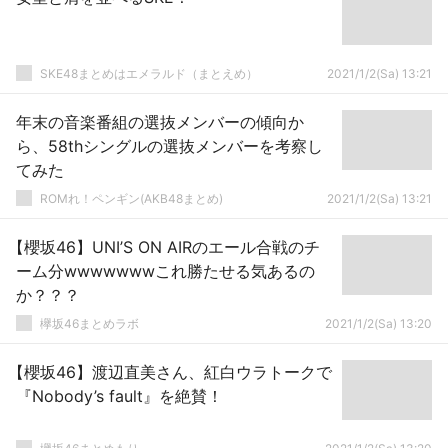
SKE48まとめはエメラルド（まとえめ）
2021/1/2(Sa) 13:21
年末の音楽番組の選抜メンバーの傾向か
ら、58thシングルの選抜メンバーを考察し
てみた
ROMれ！ペンギン(AKB48まとめ)
2021/1/2(Sa) 13:21
【櫻坂46】UNI’S ON AIRのエール合戦のチ
ーム分wwwwwwwこれ勝たせる気あるの
か？？？
欅坂46まとめラボ
2021/1/2(Sa) 13:20
【櫻坂46】渡辺直美さん、紅白ウラトークで
『Nobody’s fault』を絶賛！