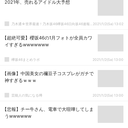
2021年、売れるアイドル大予想
乃木通☆世界最速！乃木坂46欅坂46日向坂46速報まとめ
2021/1/2(Sa) 13:02
【超絶可愛】櫻坂46の1月フォトが全員カワ
イすぎるwwwwwww
欅坂46まとめラボ
2021/1/2(Sa) 13:00
【画像】中国美女の禰豆子コスプレがガチで
神すぎるｗｗｗ
芸能人の気になる噂
2021/1/2(Sa) 13:00
【悲報】チー牛さん、電車で大喧嘩してしま
うwwwwww