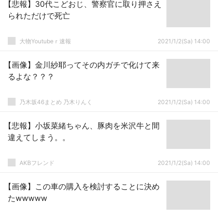
【悲報】30代こどおじ、警察官に取り押さえ
られただけで死亡
大物Youtubeｒ速報
2021/1/2(Sa) 14:00
【画像】金川紗耶ってその内ガチで化けて来
るよな？？？
乃木坂46まとめ 乃木りんく
2021/1/2(Sa) 14:00
【悲報】小坂菜緒ちゃん、豚肉を米沢牛と間
違えてしまう。。
AKBフレンド
2021/1/2(Sa) 14:00
【画像】この車の購入を検討することに決め
たwwwww