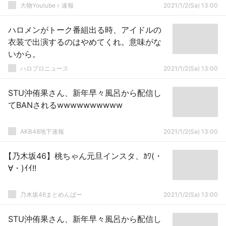
大物Youtubeｒ速報
2021/1/2(Sa) 13:00
ハロメンがトーク番組出る時、アイドルの
衣装で出演するのはやめてくれ。意味がな
いから。
ハロプロニュース
2021/1/2(Sa) 13:00
STU沖侑果さん、新年早々風呂から配信し
てBANされるwwwwwwwwww
AKB48地下速報
2021/1/2(Sa) 13:00
【乃木坂46】桃ちゃん元旦インスタ、ｶﾜ(・
∀・)ｲｲ!!
乃木坂46まとめんばー
2021/1/2(Sa) 13:00
STU沖侑果さん、新年早々風呂から配信し