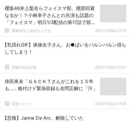
櫻坂46井上梨名らフェイスマ部、廃部回避
なるか！？小林幸子さんとの共演も話題の
「フェイスマ」明日1/3配信の第17話で部活
存続可否が決定
欅坂46まとめきんぐだむ
2021/1/2(Sa) 13:10
【乳揺れGIF】体操女子さん、お●ぱいをバルンバルン揺ら
してしまう！
芸能かめはめ波
2021/1/2(Sa) 13:07
倖田來未「ＧＡＣＫＴさんがこれを１５年
も…」格付けド緊張収録も全問正解に「汗」
芸能トピ＋＋
2021/1/2(Sa) 13:05
【悲報】Janne Da Arc、解散していた