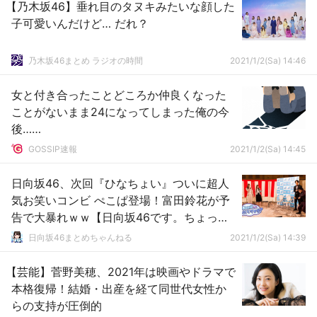
【乃木坂46】垂れ目のタヌキみたいな顔した
子可愛いんだけど… だれ？
乃木坂46まとめ ラジオの時間
2021/1/2(Sa) 14:46
女と付き合ったことどころか仲良くなった
ことがないまま24になってしまった俺の今
後……
GOSSIP速報
2021/1/2(Sa) 14:45
日向坂46、次回『ひなちょい』ついに超人
気お笑いコンビ ぺこぱ登場！富田鈴花が予
告で大暴れｗｗ【日向坂46です。ちょっと
いいですか？】
日向坂46まとめちゃんねる
2021/1/2(Sa) 14:39
【芸能】菅野美穂、2021年は映画やドラマで
本格復帰！結婚・出産を経て同世代女性か
らの支持が圧倒的