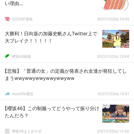
い理由…
GOSSIP速報
2021/1/2(Sa) 13:45
大勝利！日向坂の加藤史帆さんTwitter上で
大ブレイク！！！！！
欅坂46速報
2021/1/2(Sa) 13:44
【悲報】「普通の女」の定義が発表され女達が発狂してし
まうwwywwywwywwywwyww
mashlife通信
2021/1/2(Sa) 13:41
【櫻坂46】この制服ってどうやって振り分け
たんだろ？
欅坂46まとめラボ
2021/1/2(Sa) 13:40