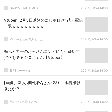
BABYMETAL TIMES
2021/1/2(Sa) 14:00
Vtuber 12月3日以降のにじホロ7串越え配信
一覧ｗｗｗｗｗｗｗｗ
Vtuberまとめてみました
2021/1/2(Sa) 14:00
舞元と力一のおっさんコンビにも可愛い年
賀状を送るシロちゃん【Vtuber】
日刊バーチャル
2021/1/2(Sa) 14:00
【画像】新人 和田海佑さん(23)、 水着撮影
きたか？！
気になる芸能まとめ
2021/1/2(Sa) 14:00