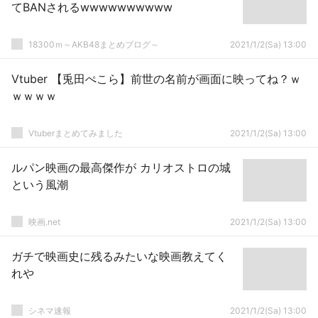
てBANされるwwwwwwwwww
18300ｍ～AKB48まとめブログ～
2021/1/2(Sa) 13:00
Vtuber 【兎田ぺこら】前世の名前が画面に映ってね？ｗ
ｗｗｗｗ
Vtuberまとめてみました
2021/1/2(Sa) 13:00
ルパン映画の最高傑作が カリオストロの城
という風潮
映画.net
2021/1/2(Sa) 13:00
ガチで映画史に残るみたいな映画教えてく
れや
シネマ速報
2021/1/2(Sa) 13:00