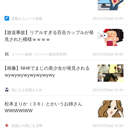
芸能人ニュース速報
2021/1/2(Sa) 14:30
【放送事故】リアルすぎる百合カップルが発
見された模様ｗｗｗｗ
ミーハー総研（ミーハー総合研究所）
2021/1/2(Sa) 14:30
【画像】NHKでまじの美少女が発見される
wywywywywywywywy
気になる芸能まとめ
2021/1/2(Sa) 14:30
松本まりか（３６）とかいうお姉さん
WWIWWIWW
芸能人の気になる噂
2021/1/2(Sa) 14:30