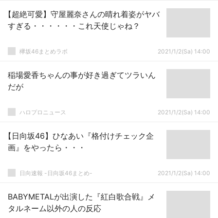
【超絶可愛】守屋麗奈さんの晴れ着姿がヤバ
すぎる・・・・・・これ天使じゃね？
欅坂46まとめラボ
2021/1/2(Sa) 14:00
稲場愛香ちゃんの事が好き過ぎてツラいん
だが
ハロプロニュース
2021/1/2(Sa) 14:00
【日向坂46】ひなあい『格付けチェック企
画』をやったら・・・
日向速報 -日向坂46まとめ-
2021/1/2(Sa) 14:00
BABYMETALが出演した『紅白歌合戦』メ
タルネーム以外の人の反応