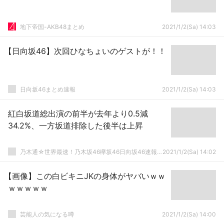
地下帝国-AKB48まとめ
2021/1/2(Sa) 14:03
【日向坂46】次回ひなちょいのゲストが！！
日向坂46まとめ速報
2021/1/2(Sa) 14:03
紅白坂道総出演の前半が去年より0.5減
34.2%、一方坂道排除した後半は上昇
乃木通☆世界最速！乃木坂46欅坂46日向坂46速報まとめ
2021/1/2(Sa) 14:02
【画像】この白ビキニJKの身体がヤバいｗｗ
ｗｗｗｗｗ
芸能人の気になる噂
2021/1/2(Sa) 14:00