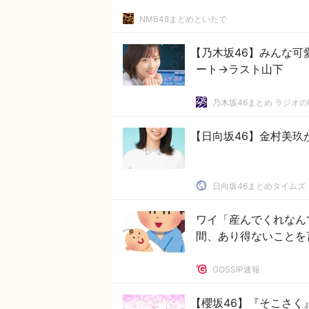
NMB48まとめといたで
【乃木坂46】みんな可
ート→ラスト山下
乃木坂46まとめ ラジオ
【日向坂46】金村美玖
日向坂46まとめタイムズ
ワイ「産んでくれなん
間、あり得ないことを
GOSSIP速報
【櫻坂46】『そこさく