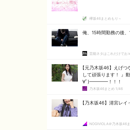
欅坂46まとめもり～
俺、15時間勤務の後、
芸能ネタはこれだけでお
【元乃木坂46】えげ
して頑張ります！ 』動
∀ﾟ)━━━━！！！
乃木坂46まとめ 1/46
【乃木坂46】清宮レイっ
NOGIVIOLA＠乃木坂46