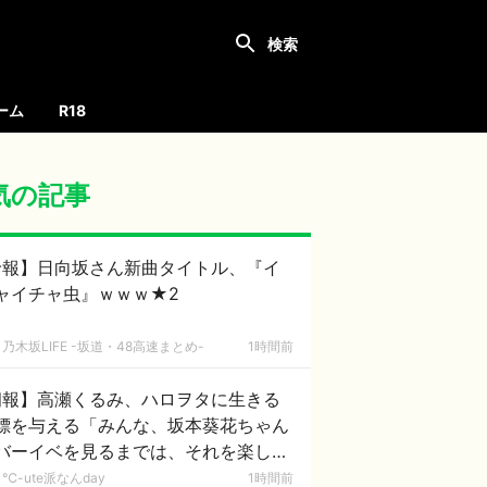
ーム
R18
気の記事
珍報】日向坂さん新曲タイトル、『イ
ャイチャ虫』ｗｗｗ★2
乃木坂LIFE -坂道・48高速まとめ-
1時間前
朗報】高瀬くるみ、ハロヲタに生きる
標を与える「みんな、坂本葵花ちゃん
バーイベを見るまでは、それを楽しみ
頑張って生きようね」
℃-ute派なんday
1時間前