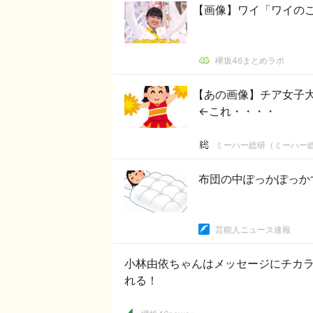
【画像】ワイ「ワイの
欅坂46まとめラボ
【あの画像】チア女子大生
←これ・・・・
ミーハー総研（ミーハー
布団の中ぽっかぽっか
芸能人ニュース速報
小林由依ちゃんはメッセージにチカ
れる！