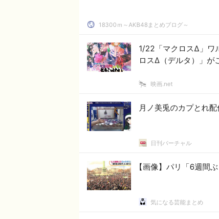
18300ｍ～AKB48まとめブログ～
1/22「マクロスΔ
ロスΔ（デルタ）」が
映画.net
月ノ美兎のカプとれ配
日刊バーチャル
【画像】パリ「6週間
気になる芸能まとめ