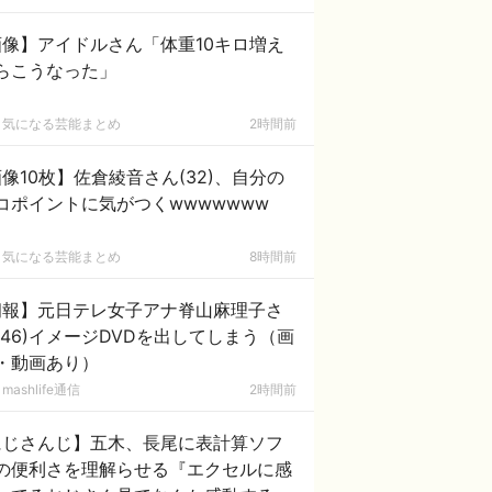
画像】アイドルさん「体重10キロ増え
らこうなった」
気になる芸能まとめ
2時間前
像10枚】佐倉綾音さん(32)、自分の
コポイントに気がつくwwwwwww
気になる芸能まとめ
8時間前
朗報】元日テレ女子アナ脊山麻理子さ
(46)イメージDVDを出してしまう（画
・動画あり）
mashlife通信
2時間前
にじさんじ】五木、長尾に表計算ソフ
の便利さを理解らせる『エクセルに感