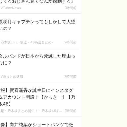
してるおじさん見てなんか感動する』
VTuberNews
2時間前
原咲月キャプテンってもしかして人望
いの？
乃木坂LIFE -坂道・48高速まとめ-
2時間前
タルバンドが日本から死滅した理由っ
なに？
V系まとめ速報
7時間前
速報】賀喜遥香が誕生日にインスタグ
ムアカウント開設！【かっきー】【乃
坂46】
超・乃木坂まとめ誕生！ - 乃木坂46まとめ
2時間前
画像】向井純葉がショートパンツで絶