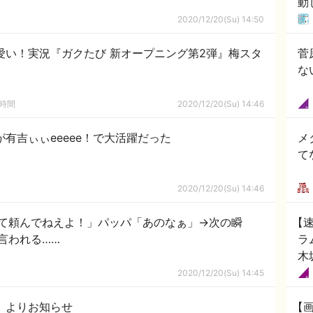
動
2020/12/20(Su) 14:50
愛い！実況『ガクたび 新オープニング第2弾』梅スタ
菅
な
の時間
2020/12/20(Su) 14:46
が有吉ぃぃeeeee！で大活躍だった
メ
て
2020/12/20(Su) 14:46
て頼んでねえよ！」パッパ「あのなぁ」→次の瞬
【
言われる……
ラ
木
2020/12/20(Su) 14:45
』よりお知らせ
【