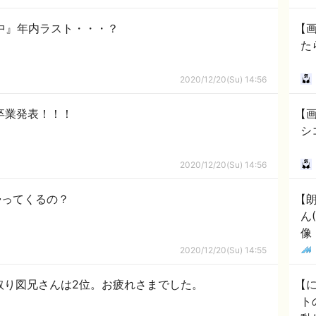
事中』年内ラスト・・・？
【
た
2020/12/20(Su) 14:56
が卒業発表！！！
【画
シ
2020/12/20(Su) 14:56
帰ってくるの？
【
ん
像
2020/12/20(Su) 14:55
、見取り図兄さんは2位。お疲れさまでした。
【
ト