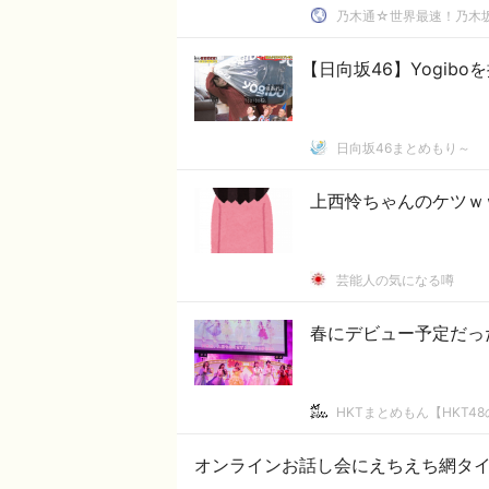
乃木通☆世界最速！乃木坂
【日向坂46】Yogib
日向坂46まとめもり～
上西怜ちゃんのケツｗ
芸能人の気になる噂
春にデビュー予定だっ
HKTまとめもん【HKT4
オンラインお話し会にえちえち網タイ