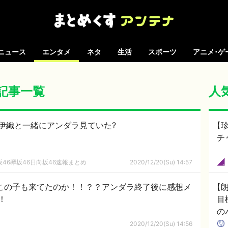
ニュース
エンタメ
ネタ
生活
スポーツ
アニメ･ゲ
の記事一覧
人
伊織と一緒にアンダラ見ていた?
【
チ
46欅坂46日向坂46速報まとめ
2020/12/20(Su) 14:57
のこの子も来てたのか！！？？アンダラ終了後に感想メ
【
！
目
の
に
2020/12/20(Su) 14:56