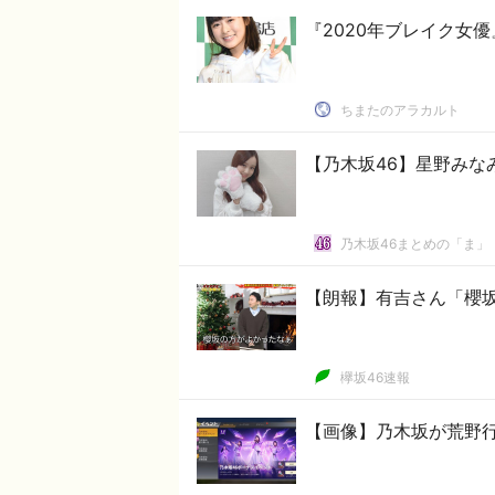
『2020年ブレイク女
ちまたのアラカルト
【乃木坂46】星野みなみ
乃木坂46まとめの「ま」
【朗報】有吉さん「櫻
欅坂46速報
【画像】乃木坂が荒野