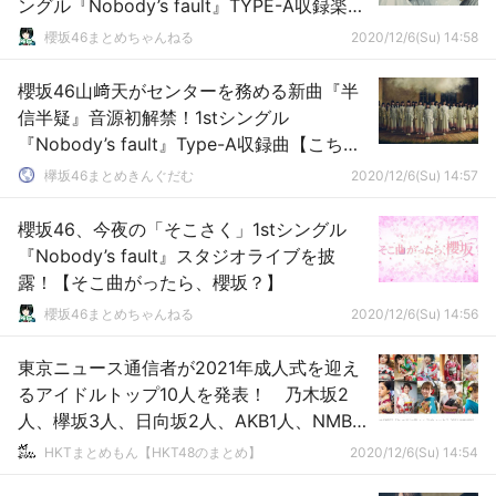
ングル『Nobody’s fault』TYPE-A収録楽
曲】
櫻坂46まとめちゃんねる
2020/12/6(Su) 14:58
櫻坂46山﨑天がセンターを務める新曲『半
信半疑』音源初解禁！1stシングル
『Nobody’s fault』Type-A収録曲【こちら
有楽町星空放送局】
欅坂46まとめきんぐだむ
2020/12/6(Su) 14:57
櫻坂46、今夜の「そこさく」1stシングル
『Nobody’s fault』スタジオライブを披
露！【そこ曲がったら、櫻坂？】
櫻坂46まとめちゃんねる
2020/12/6(Su) 14:56
東京ニュース通信者が2021年成人式を迎え
るアイドルトップ10人を発表！ 乃木坂2
人、欅坂3人、日向坂2人、AKB1人、NMB1
人が選出される！
HKTまとめもん【HKT48のまとめ】
2020/12/6(Su) 14:54