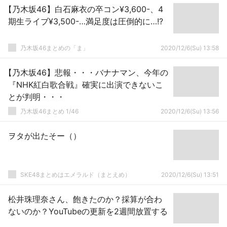
【乃木坂46】白石麻衣の卒コン¥3,600-、4
期生ライブ¥3,500-…満足度は圧倒的に…!?
乃木坂46まとめの「ま」
2020/12/6(Su) 13:58
【乃木坂46】悲報・・・バナナマン、今年の
『NHK紅白歌合戦』確実に出演できないこ
とが判明・・・
乃木坂46まとめ 1/46
2020/12/6(Su) 13:56
ヲタが出たそー（）
SKE48まとめはエメラルド（まとえめ）
2020/12/6(Su) 13:51
松井珠理奈さん、飽きたのか？採算が合わ
ないのか？YouTubeの更新を2週間放置する