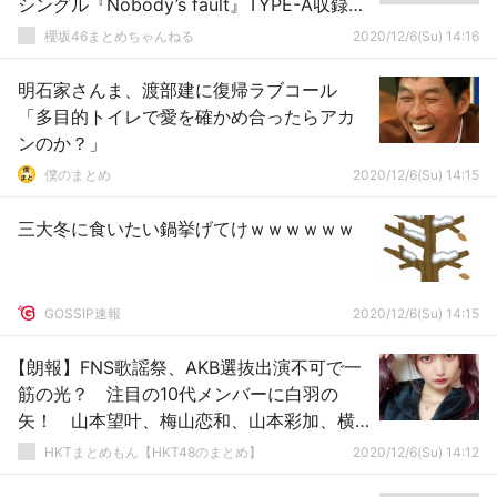
シングル『Nobody’s fault』TYPE-A収録楽
曲】
櫻坂46まとめちゃんねる
2020/12/6(Su) 14:16
明石家さんま、渡部建に復帰ラブコール
「多目的トイレで愛を確かめ合ったらアカ
ンのか？」
僕のまとめ
2020/12/6(Su) 14:15
三大冬に食いたい鍋挙げてけｗｗｗｗｗｗ
GOSSIP速報
2020/12/6(Su) 14:15
【朗報】FNS歌謡祭、AKB選抜出演不可で一
筋の光？ 注目の10代メンバーに白羽の
矢！ 山本望叶、梅山恋和、山本彩加、横
野すみれら出演か
HKTまとめもん【HKT48のまとめ】
2020/12/6(Su) 14:12