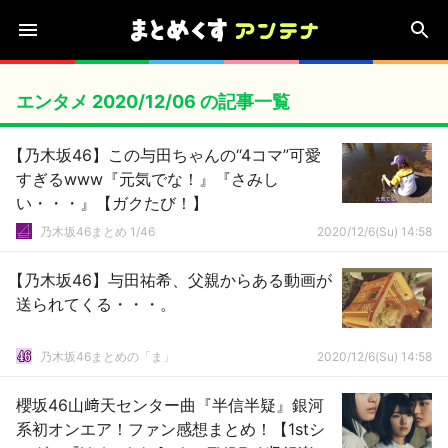
エンタメ 2020/12/06 の記事一覧
【乃木坂46】この与田ちゃんの“4コマ”可愛
すぎるwww『元気でな！』『さみし
い・・・』【ガクたび！】
乃木坂46まとめ 1/46
2020/12/6(Su) 14:58
【乃木坂46】与田祐希、父親からある動画が
送られてくる・・・。
乃木坂46まとめの「ま」
2020/12/6(Su) 14:58
櫻坂46山﨑天センター曲『半信半疑』銀河
系初オンエア！ファン感想まとめ！【1stシ