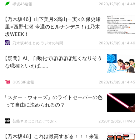
欅坂46速報
2020/12/6(Su) 14:48
【乃木坂46】山下美月×高山一実×久保史緒
里×西野七瀬 今週のヒルナンデス！は乃木
坂WEEK！
乃木坂46まとめ ラジオの時間
2020/12/6(Su) 14:46
【疑問】AI、自動化でほぼほぼ無くなりそう
な職種といえば……
GOSSIP速報
2020/12/6(Su) 14:45
「スター・ウォーズ」のライトセーバーの色
って自由に決められるの？
芸能ネタはこれだけでおｋ
2020/12/6(Su) 14:40
【乃木坂46】これは最高すぎる！！！来週、