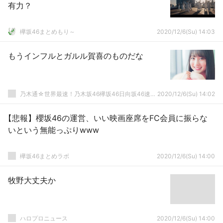
有力？
欅坂46まとめもり～
2020/12/6(Su) 14:03
もうインフルとガルル賀喜のものだな
乃木通☆世界最速！乃木坂46欅坂46日向坂46速報まとめ
2020/12/6(Su) 14:02
【悲報】櫻坂46の運営、いい映画座席をFC会員に振らな
いという無能っぷりwww
欅坂46まとめラボ
2020/12/6(Su) 14:00
牧野大丈夫か
ハロプロニュース
2020/12/6(Su) 14:00