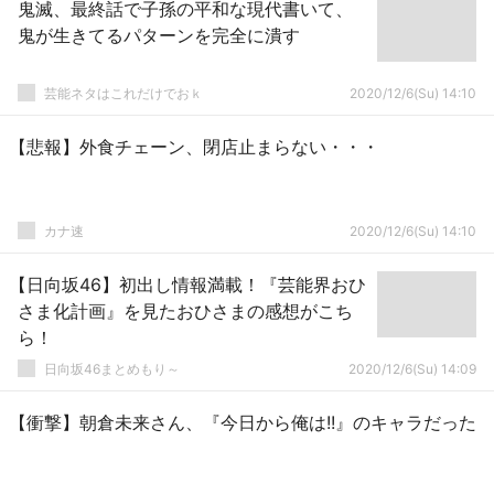
鬼滅、最終話で子孫の平和な現代書いて、
鬼が生きてるパターンを完全に潰す
芸能ネタはこれだけでおｋ
2020/12/6(Su) 14:10
【悲報】外食チェーン、閉店止まらない・・・
カナ速
2020/12/6(Su) 14:10
【日向坂46】初出し情報満載！『芸能界おひ
さま化計画』を見たおひさまの感想がこち
ら！
日向坂46まとめもり～
2020/12/6(Su) 14:09
【衝撃】朝倉未来さん、『今日から俺は!!』のキャラだった