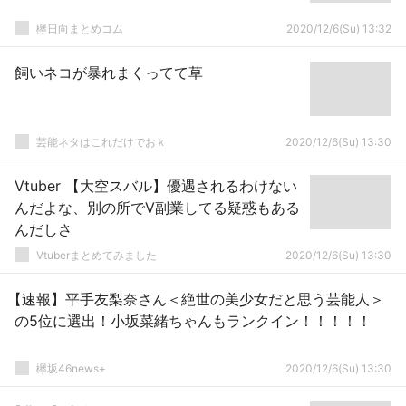
欅日向まとめコム
2020/12/6(Su) 13:32
飼いネコが暴れまくってて草
芸能ネタはこれだけでおｋ
2020/12/6(Su) 13:30
Vtuber 【大空スバル】優遇されるわけない
んだよな、別の所でV副業してる疑惑もある
んだしさ
Vtuberまとめてみました
2020/12/6(Su) 13:30
【速報】平手友梨奈さん＜絶世の美少女だと思う芸能人＞
の5位に選出！小坂菜緒ちゃんもランクイン！！！！！
欅坂46news+
2020/12/6(Su) 13:30