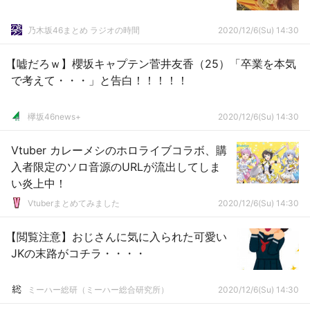
乃木坂46まとめ ラジオの時間
2020/12/6(Su) 14:30
【嘘だろｗ】櫻坂キャプテン菅井友香（25）「卒業を本気
で考えて・・・」と告白！！！！！
欅坂46news+
2020/12/6(Su) 14:30
Vtuber カレーメシのホロライブコラボ、購
入者限定のソロ音源のURLが流出してしま
い炎上中！
Vtuberまとめてみました
2020/12/6(Su) 14:30
【閲覧注意】おじさんに気に入られた可愛い
JKの末路がコチラ・・・・
ミーハー総研（ミーハー総合研究所）
2020/12/6(Su) 14:30