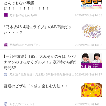
とんでもない事態
に！！！！！！！！！！！！
乃木坂46まとめ 1/46
2020/12/6(Su) 14:38
『乃木坂46 4期生ライブ』のMVP誰だっ
た・・・？
乃木坂46まとめの「ま」
2020/12/6(Su) 14:38
【一部生放送】TBS、大みそかの夜は『バナ
ナマンのせっかくグルメ！』夜7時から約5
時間SP
乃木通☆世界最速！乃木坂46欅坂46日向坂46速報まとめ
2020/12/6(Su) 14:37
普通のピザを「２倍」楽しむ方法！！！
ちまたのアラカルト
2020/12/6(Su) 14:36