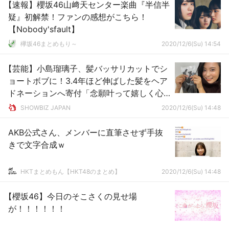
【速報】櫻坂46山﨑天センター楽曲『半信半
疑』初解禁！ファンの感想がこちら！
【Nobody'sfault】
欅坂46まとめもり～
2020/12/6(Su) 14:54
【芸能】小島瑠璃子、髪バッサリカットでシ
ョートボブに！3.4年ほど伸ばした髪をヘア
ドネーションへ寄付「念願叶って嬉しく心
がスッキリしています！」
SHOWBIZ JAPAN
2020/12/6(Su) 14:48
AKB公式さん、メンバーに直筆させず手抜
きで文字合成ｗ
HKTまとめもん【HKT48のまとめ】
2020/12/6(Su) 14:48
【櫻坂46】今日のそこさくの見せ場
が！！！！！！