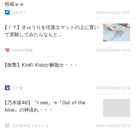
投稿ｗｗ
はれぞう
2020/12/6(Su) 13:15
【！？】きゅうりを珪藻土マットの上に置い
て実験してみたらなんと…
GOSSIP速報
2020/12/6(Su) 13:15
【衝撃】KinKi Kidsが解散か・・・
カナ速
2020/12/6(Su) 13:14
【乃木坂46】『I see』→『Out of the
blue』の神流れ・・・
乃木坂46まとめたいよ
2020/12/6(Su) 13:13