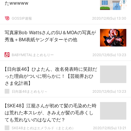
たwwwww
GOSSIP速報
2020/12/6(Su) 13:30
写真家Bob WattsさんのSU＆MOAの写真が
秀逸＋BM表紙ヤングギターその他
BABYMETALまとめもりー
2020/12/6(Su) 13:23
【日向坂46】ひよたん、改名発表時に笑顔だ
った理由がついに明らかに！【芸能界おひ
さま化計画】
日向坂46まとめもり～
2020/12/6(Su) 13:23
【SKE48】江籠さんが初めて髪の毛染めた時
は荒れた本スレが、きみえが髪の毛赤くし
ても荒れないのはなんでだ？
SKE48まとめはエメラルド（まとえめ）
2020/12/6(Su) 13:21