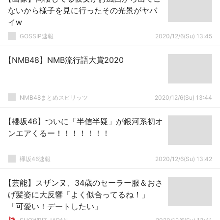
ないから様子を見に行ったその光景がヤバ
イw
GOSSIP速報
2020/12/6(Su) 13:45
【NMB48】NMB流行語大賞2020
NMB48まとめスピリッツ
2020/12/6(Su) 13:44
【櫻坂46】ついに「半信半疑」が銀河系初オ
ンエアくるー！！！！！！！
欅坂46速報
2020/12/6(Su) 13:42
【芸能】スザンヌ、34歳のセーラー服＆おさ
げ髪姿に大反響「よく似合ってるね！」
「可愛い！デートしたい」