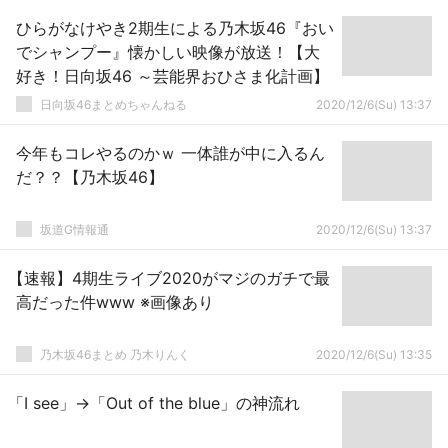
ひらがなけやき2期生による乃木坂46『おい
でシャンプー』懐かしい映像が放送！【大
好き！日向坂46 ～芸能界おひさま化計画】
日向坂46まとめちゃんねる
2020/12/6(Su) 13:37
今年もコレやるのかｗ 一体誰が中に入るん
だ？？【乃木坂46】
坂道G情報通
2020/12/6(Su) 13:37
【速報】4期生ライブ2020がマジのガチで最
高だった件www ※画像あり
乃木坂46まとめ 乃木りんく
2020/12/6(Su) 13:35
「I see」→「Out of the blue」の神流れ