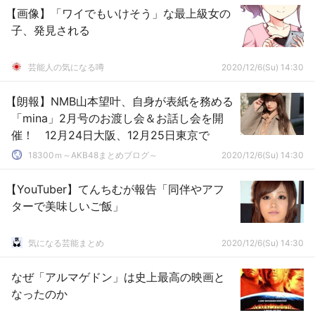
【画像】「ワイでもいけそう」な最上級女の
子、発見される
芸能人の気になる噂
2020/12/6(Su) 14:30
【朗報】NMB山本望叶、自身が表紙を務める
「mina」2月号のお渡し会＆お話し会を開
催！ 12月24日大阪、12月25日東京で
18300ｍ～AKB48まとめブログ～
2020/12/6(Su) 14:30
【YouTuber】てんちむが報告「同伴やアフ
ターで美味しいご飯」
気になる芸能まとめ
2020/12/6(Su) 14:30
なぜ「アルマゲドン」は史上最高の映画と
なったのか