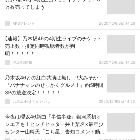
万枚売ってしまう
AKBフレンド
2020/12/6(Su) 14:26
【速報】乃木坂46の4期生ライブのチケット
売上数・推定同時視聴者数が判
明！！！！！
欅坂46速報
2020/12/6(Su) 14:25
乃木坂46との紅白共演は無し…‼大みそか
『バナナマンのせっかくグルメ！』約5時間
SPの放送決定！！！！！
乃木坂46まとめたいよ
2020/12/6(Su) 14:23
今夜は櫻坂46新曲『半信半疑』銀河系初オ
ンエアも！ピンチヒッター井上梨名×最年少
センター山﨑天「こち星」告知コメント動
画が公開