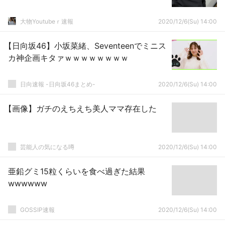
大物Youtubeｒ速報
2020/12/6(Su) 14:00
【日向坂46】小坂菜緒、Seventeenでミニス
カ神企画キタァｗｗｗｗｗｗｗｗ
日向速報 -日向坂46まとめ-
2020/12/6(Su) 14:00
【画像】ガチのえちえち美人ママ存在した
芸能人の気になる噂
2020/12/6(Su) 14:00
亜鉛グミ15粒くらいを食べ過ぎた結果
wwwwww
GOSSIP速報
2020/12/6(Su) 14:00