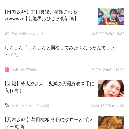
【日向坂46】井口眞緒、暴露される
wwwww【芸能界おひさま化計画】
日向坂46まとめもり～
2020/12/6(Su) 14:35
しんしん「しんしんと同棲してみたくなったんでしょ
～？?」
AKB48地下速報
2020/12/6(Su) 14:31
【朗報】椿鬼奴さん、鬼滅の刃最終巻を手に
入れ喜ぶ。
お笑いまとめ 芸人速報
2020/12/6(Su) 14:30
【乃木坂46】与田祐希 今日のタローとゴン
ゾー.動画