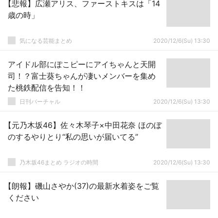
【悲報】広瀬アリス、ファーストキスは「14
歳の時」
気になる芸能まとめ
2020/12/6(Su) 13:30
アイドル部にぽこピーにアイちゃんと天開
司！？富士葵ちゃんが凄いメンバーを集め
た桃鉄配信を告知！！
日刊バーチャル
2020/12/6(Su) 13:30
【元乃木坂46】佐々木琴子×中田花奈 ほのぼ
のするやりとり“私の思いが届いてる”
乃木坂46まとめ ラジオの時間
2020/12/6(Su) 13:30
【朗報】磯山さやか(37)の最新水着姿をご覧
ください