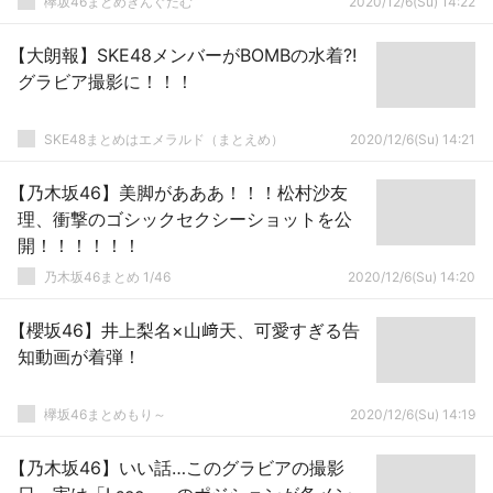
欅坂46まとめきんぐだむ
2020/12/6(Su) 14:22
【大朗報】SKE48メンバーがBOMBの水着?!
グラビア撮影に！！！
SKE48まとめはエメラルド（まとえめ）
2020/12/6(Su) 14:21
【乃木坂46】美脚があああ！！！松村沙友
理、衝撃のゴシックセクシーショットを公
開！！！！！！
乃木坂46まとめ 1/46
2020/12/6(Su) 14:20
【櫻坂46】井上梨名×山﨑天、可愛すぎる告
知動画が着弾！
欅坂46まとめもり～
2020/12/6(Su) 14:19
【乃木坂46】いい話…このグラビアの撮影