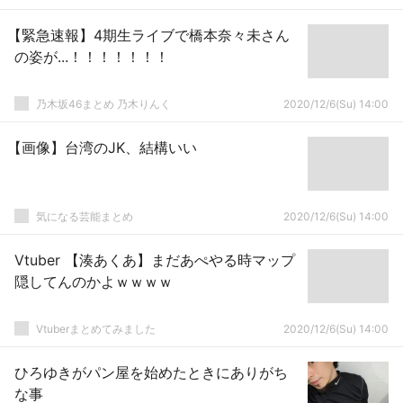
【緊急速報】4期生ライブで橋本奈々未さん
の姿が...！！！！！！！
乃木坂46まとめ 乃木りんく
2020/12/6(Su) 14:00
【画像】台湾のJK、結構いい
気になる芸能まとめ
2020/12/6(Su) 14:00
Vtuber 【湊あくあ】まだあぺやる時マップ
隠してんのかよｗｗｗｗ
Vtuberまとめてみました
2020/12/6(Su) 14:00
ひろゆきがパン屋を始めたときにありがち
な事