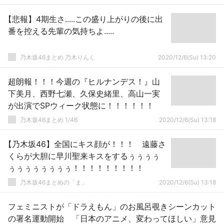
【悲報】4期生さ.....この盛り上がりの後に出
番を控える先輩の気持ちよ.....
乃木坂46まとめ 乃木りんく
2020/12/6(Su) 13:20
超朗報！！！今週の『ヒルナンデス！』山
下美月、西野七瀬、久保史緒里、高山一実
が出演でSPウィーク状態に！！！！！！
乃木坂46まとめ 1/46
2020/12/6(Su) 13:18
【乃木坂46】全国にキス顔が！！！ 遠藤さ
くらが大胆に早川聖来キスをするぅぅぅぅ
ぅぅぅぅぅぅぅぅ！！！！！！！！！
乃木坂46まとめの「ま」
2020/12/6(Su) 13:18
フェミニストが「ドラえもん」のお風呂覗きシーンカット
の署名運動開始 「日本のアニメ、変わってほしい」意見