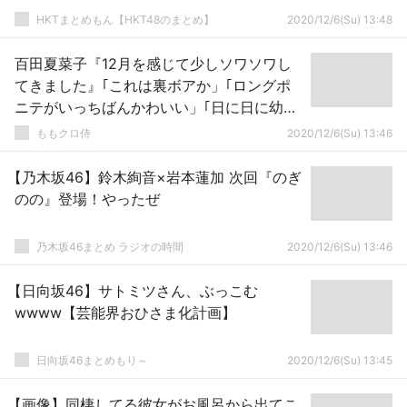
HKTまとめもん【HKT48のまとめ】
2020/12/6(Su) 13:48
百田夏菜子『12月を感じて少しソワソワし
てきました』｢これは裏ボアか」｢ロングポ
ニテがいっちばんかわいい」｢日に日に幼く
なってる」
ももクロ侍
2020/12/6(Su) 13:46
【乃木坂46】鈴木絢音×岩本蓮加 次回『のぎ
のの』登場！やったぜ
乃木坂46まとめ ラジオの時間
2020/12/6(Su) 13:46
【日向坂46】サトミツさん、ぶっこむ
wwww【芸能界おひさま化計画】
日向坂46まとめもり～
2020/12/6(Su) 13:45
【画像】同棲してる彼女がお風呂から出てこ