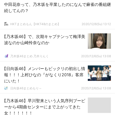
中田花奈って、乃木坂を卒業したのになんで麻雀の番組継
続してんの？
HKTまとめもん【HKT48のまとめ】
2020/12/6(Su) 13:12
【乃木坂46】で、次期キャプテンって梅澤美
波なのか山崎怜奈なのか
乃木坂46まとめ 乃木りんく
2020/12/6(Su) 13:08
【日向坂46】メンバーもビックリの初出し情
報！！！上村ひなの『がなくり2018』客席
にいた！
日向坂46まとめもり～
2020/12/6(Su) 13:08
【乃木坂46】早川聖来という人気序列ブービ
ーから4期曲センターにまで上がってきた
女！！！！！！