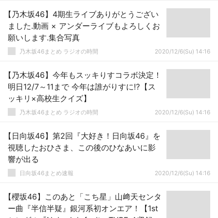
【乃木坂46】4期生ライブありがとうござい
ました.動画 × アンダーライブもよろしくお
願いします.集合写真
乃木坂46まとめ ラジオの時間
2020/12/6(Su) 14:16
【乃木坂46】今年もスッキりすコラボ決定！
明日12/7～11まで 今年は誰がりすに⁉【ス
ッキリ×高校生クイズ】
乃木坂46まとめ ラジオの時間
2020/12/6(Su) 14:16
【日向坂46】第2回『大好き！日向坂46』を
視聴したおひさま、この後のひなあいに影
響が出る
日向坂46まとめ速報
2020/12/6(Su) 14:16
【櫻坂46】このあと「こち星」山﨑天センタ
ー曲『半信半疑』銀河系初オンエア！【1st