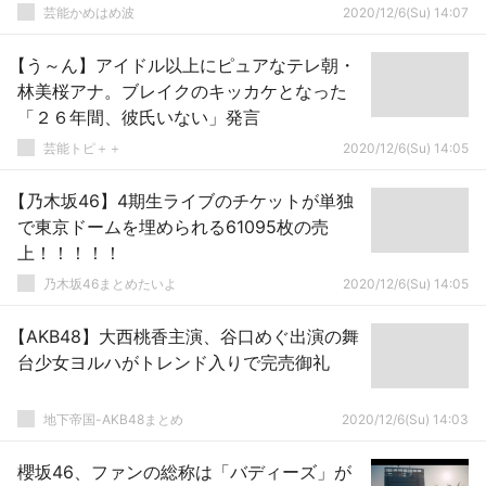
芸能かめはめ波
2020/12/6(Su) 14:07
【う～ん】アイドル以上にピュアなテレ朝・
林美桜アナ。ブレイクのキッカケとなった
「２６年間、彼氏いない」発言
芸能トピ＋＋
2020/12/6(Su) 14:05
【乃木坂46】4期生ライブのチケットが単独
で東京ドームを埋められる61095枚の売
上！！！！！
乃木坂46まとめたいよ
2020/12/6(Su) 14:05
【AKB48】大西桃香主演、谷口めぐ出演の舞
台少女ヨルハがトレンド入りで完売御礼
地下帝国-AKB48まとめ
2020/12/6(Su) 14:03
櫻坂46、ファンの総称は「バディーズ」が