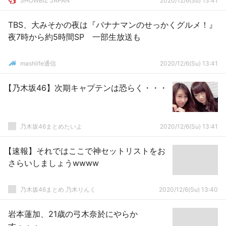
SHOWBIZ JAPAN
2020/12/6(Su) 13:41
TBS、大みそかの夜は『バナナマンのせっかくグルメ！』
夜7時から約5時間SP 一部生放送も
mashlife通信
2020/12/6(Su) 13:41
【乃木坂46】次期キャプテンは恐らく・・・
乃木坂46まとめたいよ
2020/12/6(Su) 13:41
【速報】それではここで神セットリストをお
さらいしましょうwwww
乃木坂46まとめ 乃木りんく
2020/12/6(Su) 13:40
岩本蓮加、21歳の弓木奈於にやらか