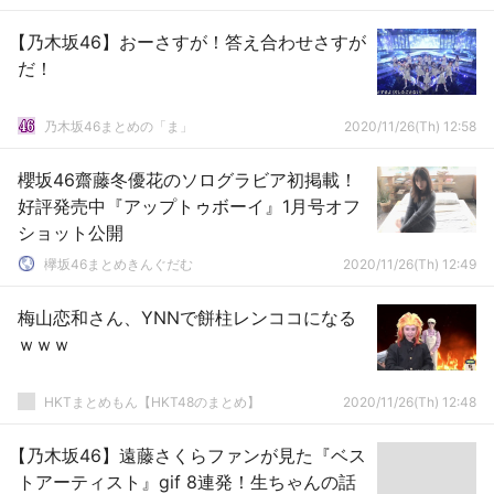
【乃木坂46】おーさすが！答え合わせさすが
だ！
乃木坂46まとめの「ま」
2020/11/26(Th) 12:58
櫻坂46齋藤冬優花のソログラビア初掲載！
好評発売中『アップトゥボーイ』1月号オフ
ショット公開
欅坂46まとめきんぐだむ
2020/11/26(Th) 12:49
梅山恋和さん、YNNで餅柱レンココになる
ｗｗｗ
HKTまとめもん【HKT48のまとめ】
2020/11/26(Th) 12:48
【乃木坂46】遠藤さくらファンが見た『ベス
トアーティスト』gif 8連発！生ちゃんの話