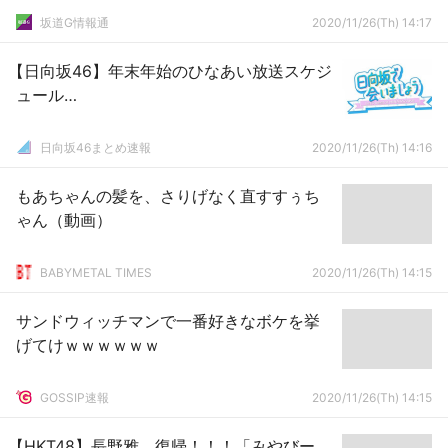
坂道G情報通
2020/11/26(Th) 14:17
【日向坂46】年末年始のひなあい放送スケジ
ュール…
日向坂46まとめ速報
2020/11/26(Th) 14:16
もあちゃんの髪を、さりげなく直すすぅち
ゃん（動画）
BABYMETAL TIMES
2020/11/26(Th) 14:15
サンドウィッチマンで一番好きなボケを挙
げてけｗｗｗｗｗｗ
GOSSIP速報
2020/11/26(Th) 14:15
【HKT48】長野雅、復帰！！！「みやびー