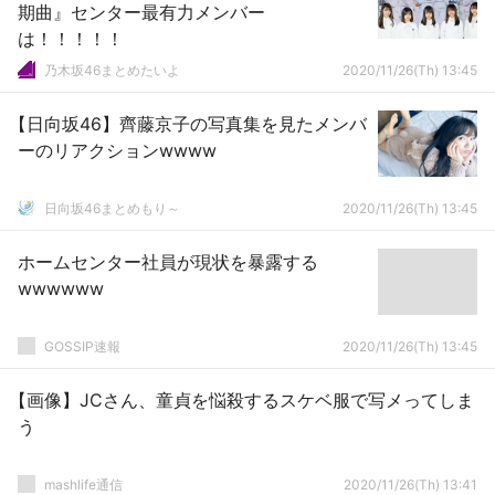
期曲』センター最有力メンバー
は！！！！！
乃木坂46まとめたいよ
2020/11/26(Th) 13:45
【日向坂46】齊藤京子の写真集を見たメンバ
ーのリアクションwwww
日向坂46まとめもり～
2020/11/26(Th) 13:45
ホームセンター社員が現状を暴露する
wwwwww
GOSSIP速報
2020/11/26(Th) 13:45
【画像】JCさん、童貞を悩殺するスケベ服で写メってしま
う
mashlife通信
2020/11/26(Th) 13:41