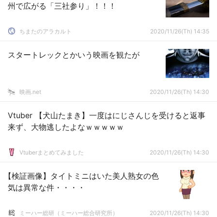
州で広がる「三社参り」！！！
ちまたのアラカルト
2020/11/26(Th) 14:35
スタートレックとかいう映画を観たが
映画.net
2020/11/26(Th) 14:30
Vtuber 【犬山たまき】一度はにじさんじを受けると返事
来ず、大物逃したよなｗｗｗｗｗ
Vtuberまとめてみました
2020/11/26(Th) 14:30
【検証画像】タイトミニはいた美人熟女の色
気は異常な件・・・・
ミーハー総研（ミーハー総合研究所）
2020/11/26(Th) 14:30