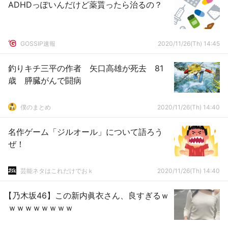
ADHDっぽいんだけど薬貰ったら治るの？
GOSSIP速報
2020/11/26(Th) 14:45
釣りキチ三平の作者 矢口高雄が死去 81
歳 膵臓がんで闘病
僕のまとめ
2020/11/26(Th) 14:40
名作ゲーム「ジルオール」について語ろう
ぜ！
芸能ネタはこれだけでおｋ
2020/11/26(Th) 14:40
【乃木坂46】この新内眞衣さん、良すぎるｗ
ｗｗｗｗｗｗｗｗ