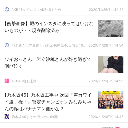
AKB48タイムズ（AKB48まとめ）
2020/11/26(Th) 14:56
【衝撃画像】堀のインスタに映ってはいけな
いものが・・現在削除済み
乃木通☆世界最速！乃木坂46欅坂46日向坂46速報まとめ
2020/11/26(Th) 14:54
ワイおっさん、岩立沙穂さんが好き過ぎて
咽び泣く
AKB48地下速報
2020/11/26(Th) 14:53
【乃木坂46】乃木坂工事中 次回『声カワイ
イ選手権！』暫定チャンピオンみなみちゃ
んの席はバナナマン側かな？
乃木坂46まとめ ラジオの時間
2020/11/26(Th) 14:46