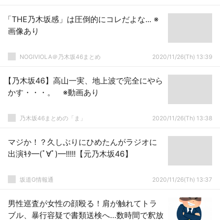
「THE乃木坂感」は圧倒的にコレだよな... ※
画像あり
NOGIVIOLA＠乃木坂46まとめ
2020/11/26(Th) 13:39
【乃木坂46】高山一実、地上波で完全にやら
かす・・・。 ※動画あり
乃木坂46まとめの「ま」
2020/11/26(Th) 13:38
マジか！？久しぶりにひめたんがラジオに
出演ｷﾀ━(ﾟ∀ﾟ)━!!!!!【元乃木坂46】
坂道G情報通
2020/11/26(Th) 13:37
男性巡査が女性の顔殴る！肩が触れてトラ
ブル、暴行容疑で書類送検へ…数時間で釈放