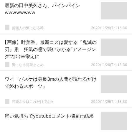
最新の田中美久さん、バインバイン
wwwwwwww
芸能人の気になる噂
2020/11/26(Th) 13:30
【画像】叶美香、最新コスは愛する『鬼滅の
刃』累 狂気の瞳で襲いかかる“アメージン
グ”な出来栄えに
気になる芸能まとめ
2020/11/26(Th) 13:30
ワイ「バスケは身長3mの人間が現れるだけ
で終わるスポーツ」
芸能ネタはこれだけでおｋ
2020/11/26(Th) 13:30
軽い気持ちでyoutubeコメント欄見た結果