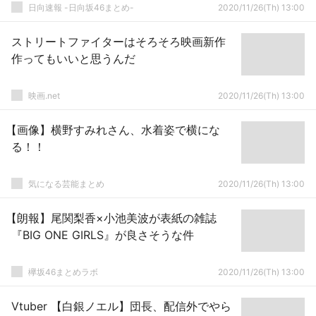
日向速報 -日向坂46まとめ-
2020/11/26(Th) 13:00
ストリートファイターはそろそろ映画新作
作ってもいいと思うんだ
映画.net
2020/11/26(Th) 13:00
【画像】横野すみれさん、水着姿で横にな
る！！
気になる芸能まとめ
2020/11/26(Th) 13:00
【朗報】尾関梨香×小池美波が表紙の雑誌
『BIG ONE GIRLS』が良さそうな件
欅坂46まとめラボ
2020/11/26(Th) 13:00
Vtuber 【白銀ノエル】団長、配信外でやら