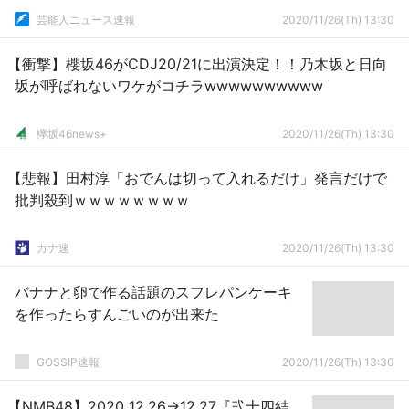
芸能人ニュース速報
2020/11/26(Th) 13:30
【衝撃】櫻坂46がCDJ20/21に出演決定！！乃木坂と日向
坂が呼ばれないワケがコチラwwwwwwwwww
欅坂46news+
2020/11/26(Th) 13:30
【悲報】田村淳「おでんは切って入れるだけ」発言だけで
批判殺到ｗｗｗｗｗｗｗｗ
カナ速
2020/11/26(Th) 13:30
バナナと卵で作る話題のスフレパンケーキ
を作ったらすんごいのが出来た
GOSSIP速報
2020/11/26(Th) 13:30
【NMB48】2020 12.26→12.27『弐十四結