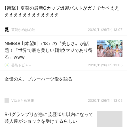
【衝撃】夏菜の最新Gカップ爆裂バストがガチでヤベええ
ええええええええええええ
芸能かめはめ波
2020/11/26(Th) 13:07
NMB48山本望叶（18）の〝美しさ〟が話
題！「世界で最も美しい顔1位マジであり得
る」www
芸能トピ＋＋
2020/11/26(Th) 13:05
女優のん、ブルーハーツ愛を語る
V系まとめ速報
2020/11/26(Th) 13:05
R-1グランプリが急に芸歴10年以内になって
芸人達がショックを受けてるらしい