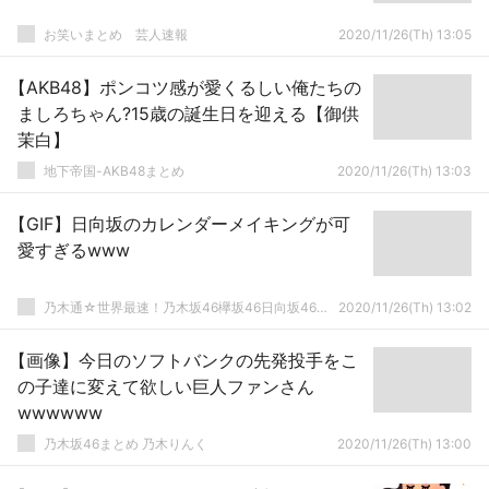
お笑いまとめ 芸人速報
2020/11/26(Th) 13:05
【AKB48】ポンコツ感が愛くるしい俺たちの
ましろちゃん?15歳の誕生日を迎える【御供
茉白】
地下帝国-AKB48まとめ
2020/11/26(Th) 13:03
【GIF】日向坂のカレンダーメイキングが可
愛すぎるwww
乃木通☆世界最速！乃木坂46欅坂46日向坂46速報まとめ
2020/11/26(Th) 13:02
【画像】今日のソフトバンクの先発投手をこ
の子達に変えて欲しい巨人ファンさん
wwwwww
乃木坂46まとめ 乃木りんく
2020/11/26(Th) 13:00