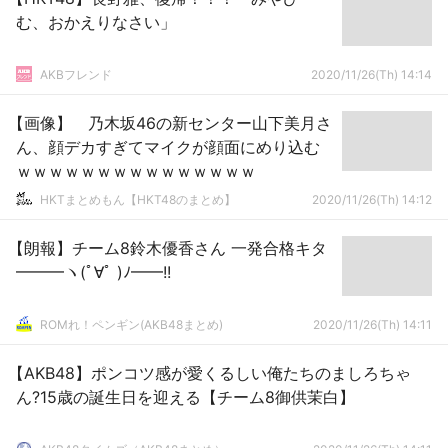
む、おかえりなさい」
AKBフレンド
2020/11/26(Th) 14:14
【画像】 乃木坂46の新センター山下美月さ
ん、顔デカすぎてマイクが顔面にめり込む
ｗｗｗｗｗｗｗｗｗｗｗｗｗｗｗ
HKTまとめもん【HKT48のまとめ】
2020/11/26(Th) 14:12
【朗報】チーム8鈴木優香さん 一発合格キタ
━━━ヽ(ﾟ∀ﾟ )ﾉ━━!!
ROMれ！ペンギン(AKB48まとめ)
2020/11/26(Th) 14:11
【AKB48】ポンコツ感が愛くるしい俺たちのましろちゃ
ん?15歳の誕生日を迎える【チーム8御供茉白】