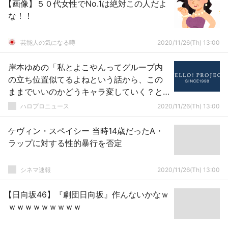
【画像】５０代女性でNo.1は絶対この人だよ
な！！
芸能人の気になる噂
2020/11/26(Th) 13:00
岸本ゆめの「私とよこやんってグループ内
の立ち位置似てるよねという話から、この
ままでいいのかどうキャラ変していく？と
話し合いした」
ハロプロニュース
2020/11/26(Th) 13:00
ケヴィン・スペイシー 当時14歳だったA・
ラップに対する性的暴行を否定
シネマ速報
2020/11/26(Th) 13:00
【日向坂46】『劇団日向坂』作んないかなｗ
ｗｗｗｗｗｗｗｗｗ