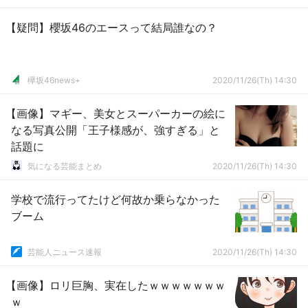
【疑問】櫻坂46のエースって結局誰なの？
欅坂46news+
2020/11/26(Th) 14:30
【画像】マギー、美女とスーパーカーの絵に
なる写真公開「王子様感が、強すぎる」と
話題に
気になる芸能まとめ
2020/11/26(Th) 14:30
学校で流行ってたけど何故か乗らなかった
ブーム
芸能人ニュース速報
2020/11/26(Th) 14:30
【画像】ロリ巨胸、実在したｗｗｗｗｗｗｗ
ｗ