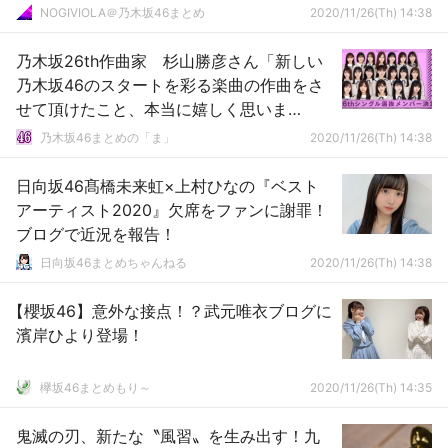
NOGIVIOLA＠乃木坂46まとめ
2020/11/26(Th) 14:38
乃木坂26th作曲家 杉山勝彦さん「新しい
乃木坂46のスタートを彩る楽曲の作曲をさ
せて頂けたこと、本当に嬉しく思いま
す！」
乃木坂46まとめの「ま」
2020/11/26(Th) 14:38
日向坂46髙橋未来虹×上村ひなの『ベスト
アーティスト2020』欠席をファンに謝罪！
ブログで近況を報告！
日向坂46まとめちゃんねる
2020/11/26(Th) 14:38
【櫻坂46】意外な接点！？武元唯衣ブログに
濱岸ひより登場！
欅坂46まとめもり～
2020/11/26(Th) 14:35
鬼滅の刃、新たな〝風習〟を生み出す！九