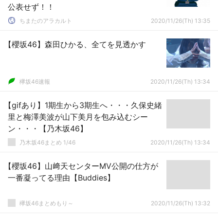
公表せず！！
ちまたのアラカルト
2020/11/26(Th) 13:35
【櫻坂46】森田ひかる、全てを見透かす
欅坂46速報
2020/11/26(Th) 13:34
【gifあり】1期生から3期生へ・・・久保史緒
里と梅澤美波が山下美月を包み込むシー
ン・・・【乃木坂46】
乃木坂46まとめ 1/46
2020/11/26(Th) 13:34
【櫻坂46】山﨑天センターMV公開の仕方が
一番凝ってる理由【Buddies】
欅坂46まとめもり～
2020/11/26(Th) 13:32