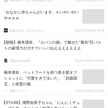
AKB48タイムズ（AKB48まとめ）
2020/11/26(Th) 14:11
「おなかに赤ちゃんがいます」←いやいやい
やｗｗｗ
芸能ネタはこれだけでおｋ
2020/11/26(Th) 14:10
【朗報】橋本環奈、『ルパンの娘』で魅せた“着衣”巨バス
トの破壊力がガチでハンパねえええええええ
芸能かめはめ波
2020/11/26(Th) 14:07
橋本環奈、ペットフードを持つ巻き髪オフ
ショットに「可愛すぎて泣いた」「顔面国
宝」と絶賛の嵐
芸能トピ＋＋
2020/11/26(Th) 14:05
【STU48】瀧野由美子ちゃん「にんにくチュ