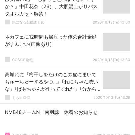
か？」中田花奈（26）、大胆湯上がりバス
タオルカット解禁！
気になる芸能まとめ
2020/10/13(Tu) 13:30
ネカフェに12時間も居座った俺の合計金額
がすんごい(画像あり)
GOSSIP速報
2020/10/13(Tu) 13:30
高城れに『梅干しをたけのこの皮にまいて
ちゅーちゅーするやつ…』｢れにちゃん渋い
な」｢ばあちゃんが作ってくれた」｢分から
んｗ」
ももクロ侍
2020/10/13(Tu) 13:29
NMB48チームN 南羽諒 休養のお知らせ