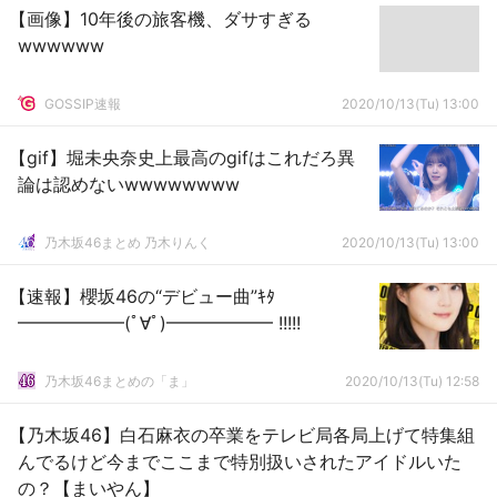
【画像】10年後の旅客機、ダサすぎる
wwwwww
GOSSIP速報
2020/10/13(Tu) 13:00
【gif】堀未央奈史上最高のgifはこれだろ異
論は認めないwwwwwwww
乃木坂46まとめ 乃木りんく
2020/10/13(Tu) 13:00
【速報】櫻坂46の“デビュー曲”ｷﾀ
━━━━━━(ﾟ∀ﾟ)━━━━━━ !!!!!
乃木坂46まとめの「ま」
2020/10/13(Tu) 12:58
【乃木坂46】白石麻衣の卒業をテレビ局各局上げて特集組
んでるけど今までここまで特別扱いされたアイドルいた
の？【まいやん】