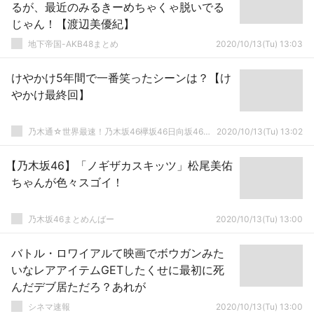
るが、最近のみるきーめちゃくゃ脱いでる
じゃん！【渡辺美優紀】
地下帝国-AKB48まとめ
2020/10/13(Tu) 13:03
けやかけ5年間で一番笑ったシーンは？【け
やかけ最終回】
乃木通☆世界最速！乃木坂46欅坂46日向坂46速報まとめ
2020/10/13(Tu) 13:02
【乃木坂46】「ノギザカスキッツ」松尾美佑
ちゃんが色々スゴイ！
乃木坂46まとめんばー
2020/10/13(Tu) 13:00
バトル・ロワイアルて映画でボウガンみた
いなレアアイテムGETしたくせに最初に死
んだデブ居ただろ？あれが
シネマ速報
2020/10/13(Tu) 13:00