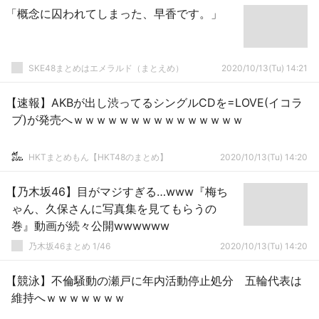
「概念に囚われてしまった、早香です。」
SKE48まとめはエメラルド（まとえめ）
2020/10/13(Tu) 14:21
【速報】AKBが出し渋ってるシングルCDを=LOVE(イコラ
ブ)が発売へｗｗｗｗｗｗｗｗｗｗｗｗｗｗｗ
HKTまとめもん【HKT48のまとめ】
2020/10/13(Tu) 14:20
【乃木坂46】目がマジすぎる…www『梅ち
ゃん、久保さんに写真集を見てもらうの
巻』動画が続々公開wwwwww
乃木坂46まとめ 1/46
2020/10/13(Tu) 14:20
【競泳】不倫騒動の瀬戸に年内活動停止処分 五輪代表は
維持へｗｗｗｗｗｗｗ