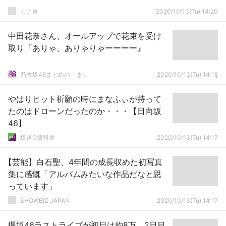
カナ速
2020/10/13(Tu) 14:20
中田花奈さん、オールアップで花束を受け
取り『ありゃ、ありゃりゃーーーー』
乃木坂46まとめの「ま」
2020/10/13(Tu) 14:18
やはりヒット祈願の時にまなふぃが持って
たのはドローンだったのか・・・【日向坂
46】
坂道G情報通
2020/10/13(Tu) 14:17
【芸能】白石聖、4年間の成長収めた初写真
集に感慨「アルバムみたいな作品だなと思
っています」
SHOWBIZ JAPAN
2020/10/13(Tu) 14:17
欅坂46ラストライブが初日は約8万、2日目