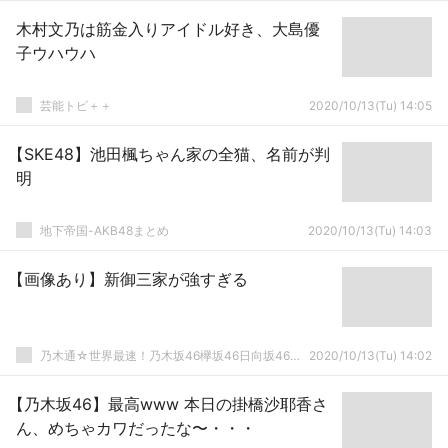
木村文乃は筋金入りアイドル好き、大島優
子ウハウハ
芸能トピ＋＋
2020/10/13(Tu) 14:05
【SKE48】池田楓ちゃん家の全猫、名前が判
明
地下帝国-AKB48まとめ
2020/10/13(Tu) 14:03
【画像あり】新御三家が強すぎる
乃木通☆世界最速！乃木坂46欅坂46日向坂46速報まとめ
2020/10/13(Tu) 14:02
【乃木坂46】最高www 本日の掛橋沙耶香さ
ん、めちゃカワだったな〜・・・