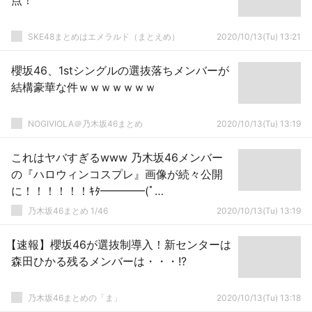
点！
SKE48まとめはエメラルド（まとえめ）
2020/10/13(Tu) 13:21
櫻坂46、1stシングルの選抜落ちメンバーが
結構豪華な件ｗｗｗｗｗｗｗ
NOGIVIOLA＠乃木坂46まとめ
2020/10/13(Tu) 13:19
これはヤバすぎるwww 乃木坂46メンバー
の『ハロウィンコスプレ』画像が続々公開
に！！！！！！ｷﾀ━━━━(ﾟ
∀ﾟ)━━━━！！！
乃木坂46まとめ 1/46
2020/10/13(Tu) 13:19
【速報】櫻坂46が選抜制導入！新センターは
森田ひかる残るメンバーは・・・!?
乃木坂46まとめの「ま」
2020/10/13(Tu) 13:18