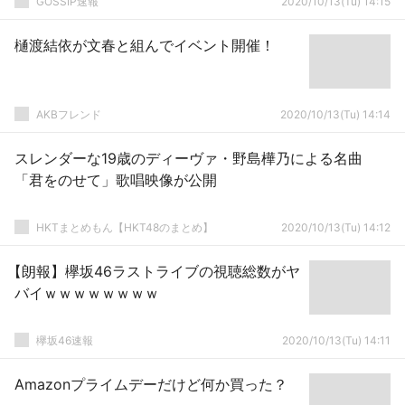
GOSSIP速報
2020/10/13(Tu) 14:15
樋渡結依が文春と組んでイベント開催！
AKBフレンド
2020/10/13(Tu) 14:14
スレンダーな19歳のディーヴァ・野島樺乃による名曲
「君をのせて」歌唱映像が公開
HKTまとめもん【HKT48のまとめ】
2020/10/13(Tu) 14:12
【朗報】欅坂46ラストライブの視聴総数がヤ
バイｗｗｗｗｗｗｗｗ
欅坂46速報
2020/10/13(Tu) 14:11
Amazonプライムデーだけど何か買った？