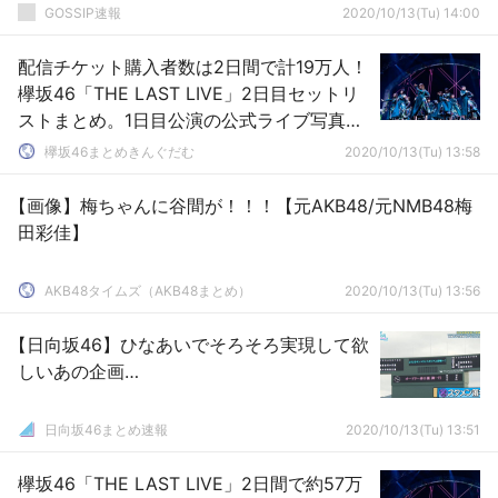
GOSSIP速報
2020/10/13(Tu) 14:00
配信チケット購入者数は2日間で計19万人！
欅坂46「THE LAST LIVE」2日目セットリ
ストまとめ。1日目公演の公式ライブ写真が
各メディアで配信中。明日の朝の情報番組
欅坂46まとめきんぐだむ
2020/10/13(Tu) 13:58
でも各局取り上げる模様
【画像】梅ちゃんに谷間が！！！【元AKB48/元NMB48梅
田彩佳】
AKB48タイムズ（AKB48まとめ）
2020/10/13(Tu) 13:56
【日向坂46】ひなあいでそろそろ実現して欲
しいあの企画…
日向坂46まとめ速報
2020/10/13(Tu) 13:51
欅坂46「THE LAST LIVE」2日間で約57万