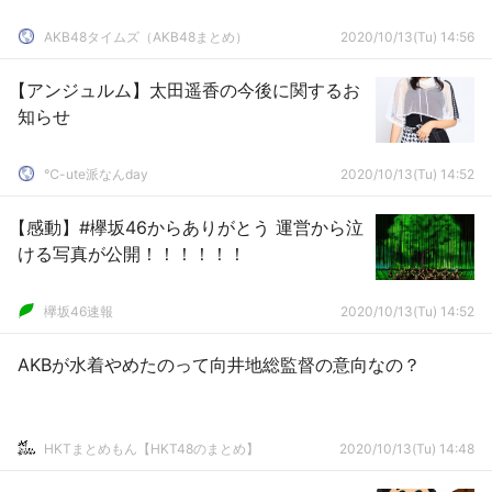
AKB48タイムズ（AKB48まとめ）
2020/10/13(Tu) 14:56
【アンジュルム】太田遥香の今後に関するお
知らせ
℃-ute派なんday
2020/10/13(Tu) 14:52
【感動】#欅坂46からありがとう 運営から泣
ける写真が公開！！！！！！
欅坂46速報
2020/10/13(Tu) 14:52
AKBが水着やめたのって向井地総監督の意向なの？
HKTまとめもん【HKT48のまとめ】
2020/10/13(Tu) 14:48