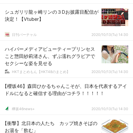
シュガリリ龍ヶ崎リンの３Dお披露目配信が
決定！【Vtuber】
日刊バーチャル
2020/10/13(Tu) 14:30
ハイパーメディアビューティープリンセス
こと惣田紗莉渚さん、ずぶ濡れグラビアで
セクシーな姿を見せる
HKTまとめもん【HKT48のまとめ】
2020/10/13(Tu) 14:30
【櫻坂46】森田ひかるちゃんこそが、日本を代表するアイ
ドルになると確信する理由がコチラ！！！！！
欅坂46news+
2020/10/13(Tu) 14:30
【衝撃】北日本の人たち カップ焼きそばの
お湯を「飲む」