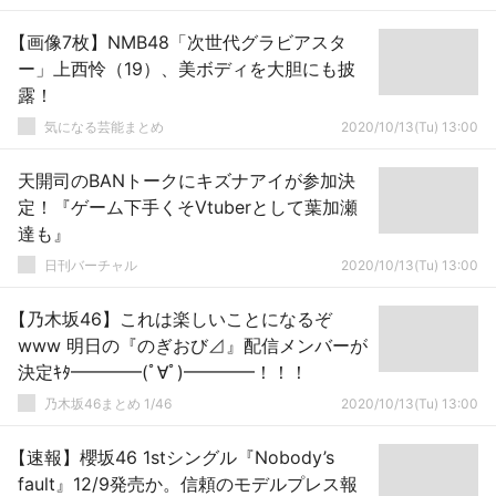
【画像7枚】NMB48「次世代グラビアスタ
ー」上西怜（19）、美ボディを大胆にも披
露！
気になる芸能まとめ
2020/10/13(Tu) 13:00
天開司のBANトークにキズナアイが参加決
定！『ゲーム下手くそVtuberとして葉加瀬
達も』
日刊バーチャル
2020/10/13(Tu) 13:00
【乃木坂46】これは楽しいことになるぞ
www 明日の『のぎおび⊿』配信メンバーが
決定ｷﾀ━━━━(ﾟ∀ﾟ)━━━━！！！
乃木坂46まとめ 1/46
2020/10/13(Tu) 13:00
【速報】櫻坂46 1stシングル『Nobody’s
fault』12/9発売か。信頼のモデルプレス報