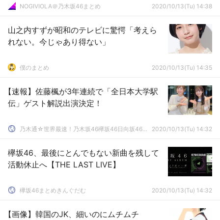
NOGIVIOLA＠乃木坂46まとめ
2020/10/13(Tu) 14:38
山之内すずが昭和のテレビに驚愕「考えら
れない。今じゃあり得ない」
僕のまとめ
2020/10/13(Tu) 14:35
【速報】佐藤楓が3年連続で「全日本大学駅
伝」ゲスト解説出演決定！
乃木通☆世界最速！乃木坂46欅坂46日向坂46速報まとめ
2020/10/13(Tu) 14:32
欅坂46、最後にとんでもない新曲を残して
活動休止へ【THE LAST LIVE】
欅坂46まとめきんぐだむ
2020/10/13(Tu) 14:32
【画像】韓国のJK、細いのにムチムチ