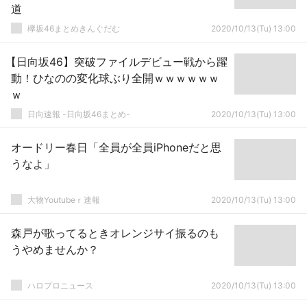
道
欅坂46まとめきんぐだむ
2020/10/13(Tu) 13:00
【日向坂46】突破ファイルデビュー戦から躍
動！ひなのの変化球ぶり全開ｗｗｗｗｗｗ
ｗ
日向速報 -日向坂46まとめ-
2020/10/13(Tu) 13:00
オードリー春日「全員が全員iPhoneだと思
うなよ」
大物Youtubeｒ速報
2020/10/13(Tu) 13:00
森戸が歌ってるときオレンジサイ振るのも
うやめませんか？
ハロプロニュース
2020/10/13(Tu) 13:00