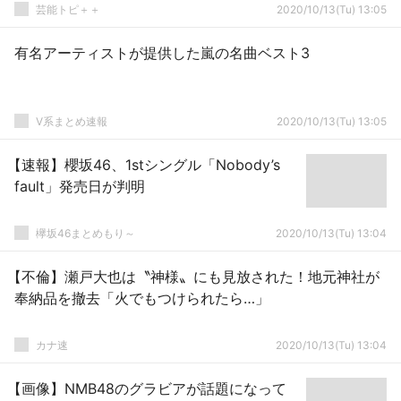
芸能トピ＋＋
2020/10/13(Tu) 13:05
有名アーティストが提供した嵐の名曲ベスト3
V系まとめ速報
2020/10/13(Tu) 13:05
【速報】櫻坂46、1stシングル「Nobody’s
fault」発売日が判明
欅坂46まとめもり～
2020/10/13(Tu) 13:04
【不倫】瀬戸大也は〝神様〟にも見放された！地元神社が
奉納品を撤去「火でもつけられたら…」
カナ速
2020/10/13(Tu) 13:04
【画像】NMB48のグラビアが話題になって