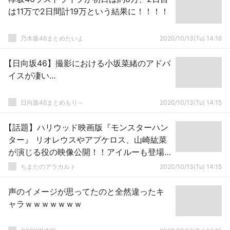
は11万で2日間計19万という結果に！！！！
乃木坂46まとめたいよ
2020/10/13(Tu) 14:16
【日向坂46】撮影における小坂菜緒のアドバ
イスが凄い...
日向坂46まとめもり～
2020/10/13(Tu) 14:15
【話題】ハリウッド映画版『モンスターハン
ター』 リオレウスやアプケロス、山崎紘菜
が演じる役の映像公開！！アイルーも登場
とのこと
ちまたのアラカルト
2020/10/13(Tu) 14:15
声のイメージが思ってたのと全然違ったキ
ャラｗｗｗｗｗｗｗ