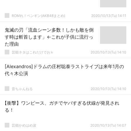
ROMれ！ペンギン(AKB48まとめ)
2020/10/13(Tu) 14:11
鬼滅の刃「流血シーン多数！しかも敵を倒
す時は斬首します」←これが子供に流行っ
た理由
芸能ネタはこれだけでおｋ
2020/10/13(Tu) 14:10
[Alexandros]ドラムの庄村聡泰ラストライブは来年1月の
代々木公演
音ちゃんねる
2020/10/13(Tu) 14:10
【衝撃】ワンピース、ガチでヤバすぎる伏線が発見され
る！
芸能かめはめ波
2020/10/13(Tu) 14:07