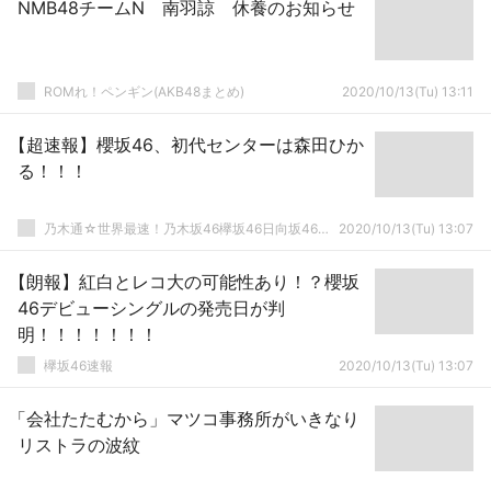
NMB48チームN 南羽諒 休養のお知らせ
ROMれ！ペンギン(AKB48まとめ)
2020/10/13(Tu) 13:11
【超速報】櫻坂46、初代センターは森田ひか
る！！！
乃木通☆世界最速！乃木坂46欅坂46日向坂46速報まとめ
2020/10/13(Tu) 13:07
【朗報】紅白とレコ大の可能性あり！？櫻坂
46デビューシングルの発売日が判
明！！！！！！！
欅坂46速報
2020/10/13(Tu) 13:07
「会社たたむから」マツコ事務所がいきなり
リストラの波紋