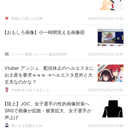
芸能人の気になる噂
2020/10/13(Tu) 14:30
【おもしろ画像】小一時間笑える画像㊸
ミーハー総研（ミーハー総合研究所）
2020/10/13(Tu) 14:30
Vtuber アンジュ、配信休止のヘルエスタに
お土産を要求ｗｗｗ →ヘルエスタ意外と大
丈夫なのかな？
Vtuberまとめてみました
2020/10/13(Tu) 14:30
【陸上】JOC、女子選手の性的画像対策へ
SNSで画像が拡散・被害拡大、女子選手が
声上げ
気になる芸能まとめ
2020/10/13(Tu) 14:30