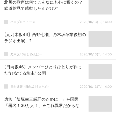
北川の歌声は何でこんなにも心に響くの？
武道館見て感動したんだけど
ハロプロニュース
2020/10/13(Tu) 14:00
【元乃木坂46】西野七瀬、乃木坂卒業後初の
ラジオ出演…？
乃木坂46まとめんばー
2020/10/13(Tu) 14:00
【日向坂46】メンバーひとりひとりが作っ
た“ひなてる坊主” 公開！！
日向速報 -日向坂46まとめ-
2020/10/13(Tu) 14:00
遺族「飯塚幸三厳罰のために！」←国民
「署名！30万人！」←これ異常だからな