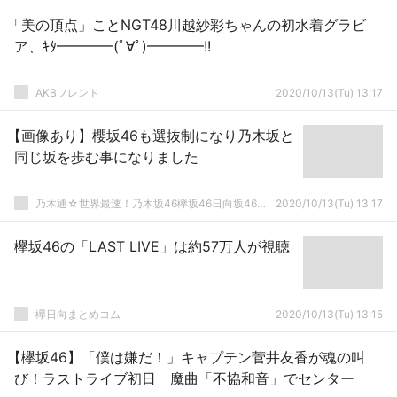
「美の頂点」ことNGT48川越紗彩ちゃんの初水着グラビ
ア、ｷﾀ━━━━(ﾟ∀ﾟ)━━━━!!
AKBフレンド
2020/10/13(Tu) 13:17
【画像あり】櫻坂46も選抜制になり乃木坂と
同じ坂を歩む事になりました
乃木通☆世界最速！乃木坂46欅坂46日向坂46速報まとめ
2020/10/13(Tu) 13:17
欅坂46の「LAST LIVE」は約57万人が視聴
欅日向まとめコム
2020/10/13(Tu) 13:15
【欅坂46】「僕は嫌だ！」キャプテン菅井友香が魂の叫
び！ラストライブ初日 魔曲「不協和音」でセンター