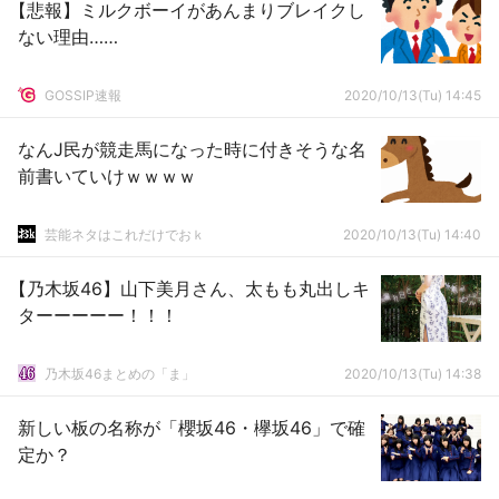
【悲報】ミルクボーイがあんまりブレイクし
ない理由……
GOSSIP速報
2020/10/13(Tu) 14:45
なんJ民が競走馬になった時に付きそうな名
前書いていけｗｗｗｗ
芸能ネタはこれだけでおｋ
2020/10/13(Tu) 14:40
【乃木坂46】山下美月さん、太もも丸出しキ
ターーーーー！！！
乃木坂46まとめの「ま」
2020/10/13(Tu) 14:38
新しい板の名称が「櫻坂46・欅坂46」で確
定か？