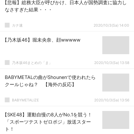
【悲報】総務大臣が呼びかけ、日本人が国勢調査に協力し
なさすぎた結果・・・
カナ速
2020/10/3(Sa) 14:00
【乃木坂46】堀未央奈、顔wwwww
乃木坂46まとめの「ま」
2020/10/3(Sa) 13:58
BABYMETALの曲がShounenで使われたら
クールじゃね？ 【海外の反応】
BABYMETALIZE
2020/10/3(Sa) 13:56
【SKE48】運動自慢の8人がNo.1を競う！
「スポーツテストゼロポジ」放送スター
ト！