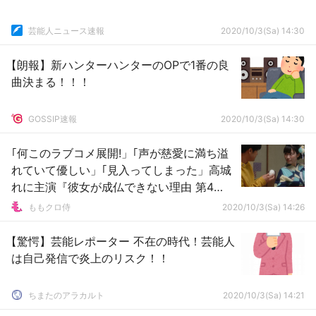
芸能人ニュース速報
2020/10/3(Sa) 14:30
【朗報】新ハンターハンターのOPで1番の良
曲決まる！！！
GOSSIP速報
2020/10/3(Sa) 14:30
｢何このラブコメ展開!」｢声が慈愛に満ち溢
れていて優しい」｢見入ってしまった」高城
れに主演『彼女が成仏できない理由 第4
話』実況まとめ！
ももクロ侍
2020/10/3(Sa) 14:26
【驚愕】芸能レポーター 不在の時代！芸能人
は自己発信で炎上のリスク！！
ちまたのアラカルト
2020/10/3(Sa) 14:21