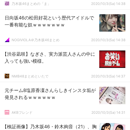
乃木坂46まとめの「ま」
2020/10/3(Sa) 14:38
日向坂46の松田好花という歴代アイドルで
一番有能な奴ｗｗｗｗｗｗｗ
NOGIVIOLA＠乃木坂46まとめ
2020/10/3(Sa) 14:38
【渋谷凪咲】なぎさ、実力派芸人さんの中に
入っても強い模様。
NMB48まとめといたで
2020/10/3(Sa) 14:37
元チーム8塩原香凜さんらしきインスタ垢が
発見されるｗｗｗｗｗｗ
AKBフレンド
2020/10/3(Sa) 14:31
【検証画像】乃木坂46・鈴木絢音（21）、胸