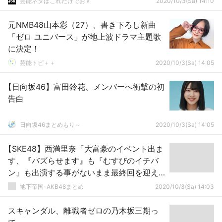
芸能ネタはこれだけでおｋ
2020/10/3(Sa) 14:10
元NMB48山本彩（27）、書き下ろし新曲
「ゼロ ユニバース」が地上波ドラマ主題歌
に決定！
芸能トピ＋＋
2020/10/3(Sa) 14:05
【日向坂46】富田鈴花、メンバーへ衝撃の初
告白
日向坂46まとめもり～
2020/10/3(Sa) 14:05
【SKE48】西満里奈「大富豪のイベント出ま
す、『バズらせます』も『むすびのイチバ
ン』も出演する事がないまま最終回を迎え
てしまったので…」
地下帝国-AKB48まとめ
2020/10/3(Sa) 14:03
スキャンダル、離職者ゼロの乃木坂三期っ