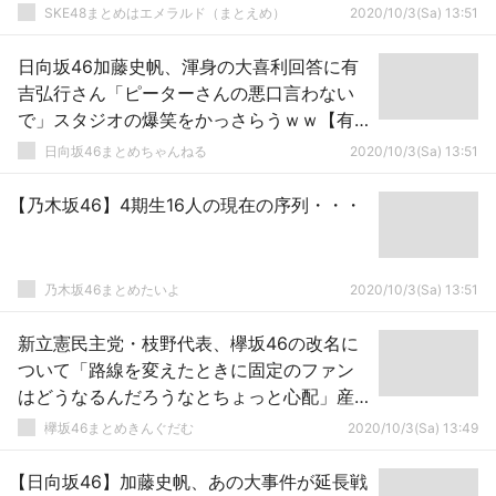
SKE48まとめはエメラルド（まとえめ）
2020/10/3(Sa) 13:51
日向坂46加藤史帆、渾身の大喜利回答に有
吉弘行さん「ピーターさんの悪口言わない
で」スタジオの爆笑をかっさらうｗｗ【有
吉大反省会】
日向坂46まとめちゃんねる
2020/10/3(Sa) 13:51
【乃木坂46】4期生16人の現在の序列・・・
乃木坂46まとめたいよ
2020/10/3(Sa) 13:51
新立憲民主党・枝野代表、欅坂46の改名に
ついて「路線を変えたときに固定のファン
はどうなるんだろうなとちょっと心配」産
経インタビューでファンとしての意見を聞
欅坂46まとめきんぐだむ
2020/10/3(Sa) 13:49
かれ回答
【日向坂46】加藤史帆、あの大事件が延長戦