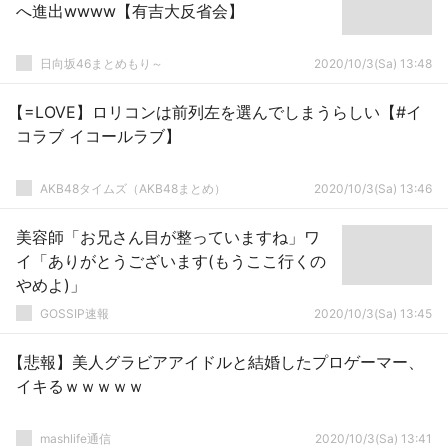
へ進出wwww【有吉大反省会】
日向坂46まとめもり～
2020/10/3(Sa) 13:48
【=LOVE】ロリコンは前列左を選んでしまうらしい【#イ
コラブ イコールラブ】
AKB48タイムズ（AKB48まとめ）
2020/10/3(Sa) 13:46
美容師「お兄さん目が整っていますね」ワ
イ「ありがとうございます(もうここ行くの
やめよ)」
GOSSIP速報
2020/10/3(Sa) 13:45
【悲報】美人グラビアアイドルと結婚したプロゲーマー、
イキるｗｗｗｗｗ
mashlife通信
2020/10/3(Sa) 13:41