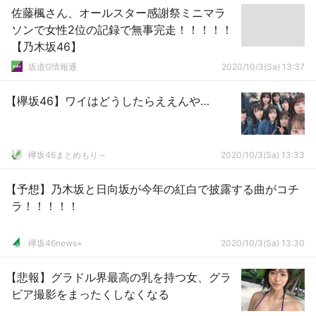
佐藤楓さん、オールスター感謝祭ミニマラ
ソンで女性2位の記録で無事完走！！！！！
【乃木坂46】
坂道G情報通
2020/10/3(Sa) 13:37
【欅坂46】ワイはどうしたらええんや…
欅坂46まとめもり～
2020/10/3(Sa) 13:33
【予想】乃木坂と日向坂が今年の紅白で披露する曲がコチ
ラ！！！！！
欅坂46news+
2020/10/3(Sa) 13:30
【悲報】グラドル界最高の乳を持つ女、グラ
ビア撮影をまったくしなくなる