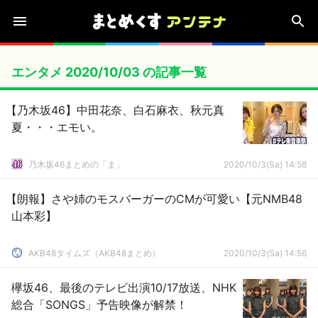
エンタメ 2020/10/03 の記事一覧
【乃木坂46】中田花奈、白石麻衣、秋元真
夏・・・エモい。
乃木坂46まとめの「ま」
2020/10/3(Sa) 14:58
【朗報】さや姉のモスバーガーのCMが可愛い【元NMB48
山本彩】
AKB48タイムズ（AKB48まとめ）
2020/10/3(Sa) 14:56
欅坂46、最後のテレビ出演10/17放送、NHK
総合「SONGS」予告映像が解禁！