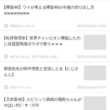
【欅坂46】ワイが考える欅坂46の今後の売り出し方
wwwwwwww
欅坂46まとめラボ
2020/10/3(Sa) 14:00
【松井珠理奈】世界チャンピオン降臨したの
に佐賀競馬場ガラガラ祭りｗｗｗ
HKTまとめもん【HKT48のまとめ】
2020/10/3(Sa) 14:00
郡道先生が田中理恵と交流しとる【にじさ
んじ】
日刊バーチャル
2020/10/3(Sa) 14:00
【乃木坂46】スピリッツ表紙の飛鳥ちゃんが
やばいｶﾜ(・∀・)ｲｲ!!