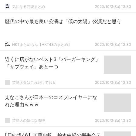
気になる芸能まとめ
2020/10/3(Sa) 13:30
歴代の中で最も良い公演は「僕の太陽」公演だと思う
HKTまとめもん【HKT48のまとめ】
2020/10/3(Sa) 13:30
近くに店がないベスト3「バーガーキング」
「サブウェイ」あと一つ
芸能ネタはこれだけでおｋ
2020/10/3(Sa) 13:30
えなこさんが日本一のコスプレイヤーにな
れた理由ｗｗｗ
芸能人の気になる噂
2020/10/3(Sa) 13:30
【日向坂46】加藤史帆、柏木由紀の握手会テ