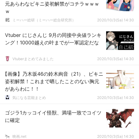
元あらわなビキニ姿初解禁がコチラｗｗｗ
ｗ
ミーハー総研（ミーハー総合研究所）
2020/10/3(Sa) 14:30
Vtuber にじさんじ 9月の同接中央値ランキ
ング！10000越えの叶までが一軍認定だな
Vtuberまとめてみました
2020/10/3(Sa) 14:30
【画像】乃木坂46の鈴木絢音（21）、ビキニ
姿初解禁！これまで晒したことのない胸元
があらわに！！
気になる芸能まとめ
2020/10/3(Sa) 14:30
ゴジラ1カッコイイ怪獣、満場一致でコイツ
に確定
映画.net
2020/10/3(Sa) 14:30