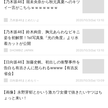
【乃木坂46】堀未央奈から秋元真夏へのキツ
イ一言がこちらｗｗｗｗｗｗｗ
乃木坂46まとめたいよ
2020/10/3(Sa) 13:10
【乃木坂46】鈴木絢音、胸元あらわなビキニ
姿を初解禁！1st写真集『光の角度』より水
着カットが公開
SHOWBIZ JAPAN
2020/10/3(Sa) 13:10
【日向坂46】加藤史帆、初出しの衝撃事件を
告白も有吉さんに怒られるwwww【有吉反
省会】
日向坂46まとめもり～
2020/10/3(Sa) 13:09
【画像】永野芽郁とかいう激カワ女優で抜きたいヤツはち
ょっと来い！