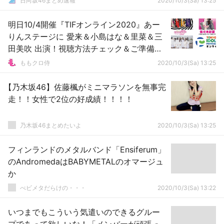
日向坂46まとめ速報
2020/10/3(Sa) 13:25
明日10/4開催『TIFオンライン2020』あー
りんステージに 愛来＆小島はな＆里菜＆三
田美吹 出演！視聴方法チェック＆ご準備
を！
ももクロ侍
2020/10/3(Sa) 13:25
【乃木坂46】佐藤楓がミニマラソンを無事完
走！！女性で2位の好成績！！！！
乃木坂46まとめたいよ
2020/10/3(Sa) 13:25
フィンランドのメタルバンド「Ensiferum」
のAndromedaはBABYMETALのオマージュ
か
べビメタだらけの・・・
2020/10/3(Sa) 13:22
いつまでもこういう気遣いのできるグルー