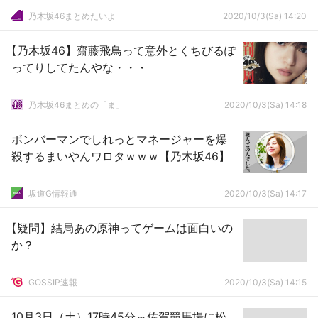
乃木坂46まとめたいよ
2020/10/3(Sa) 14:20
【乃木坂46】齋藤飛鳥って意外とくちびるぽ
ってりしてたんやな・・・
乃木坂46まとめの「ま」
2020/10/3(Sa) 14:18
ボンバーマンでしれっとマネージャーを爆
殺するまいやんワロタｗｗｗ【乃木坂46】
坂道G情報通
2020/10/3(Sa) 14:17
【疑問】結局あの原神ってゲームは面白いの
か？
GOSSIP速報
2020/10/3(Sa) 14:15
10月3日（土）17時45分～佐賀競馬場に松