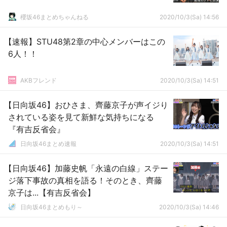
櫻坂46まとめちゃんねる
2020/10/3(Sa) 14:56
【速報】STU48第2章の中心メンバーはこの
6人！！
AKBフレンド
2020/10/3(Sa) 14:51
【日向坂46】おひさま、齊藤京子が声イジり
されている姿を見て新鮮な気持ちになる
『有吉反省会』
日向坂46まとめ速報
2020/10/3(Sa) 14:51
【日向坂46】加藤史帆「永遠の白線」ステー
ジ落下事故の真相を語る！そのとき、齊藤
京子は...【有吉反省会】
日向坂46まとめもり～
2020/10/3(Sa) 14:46