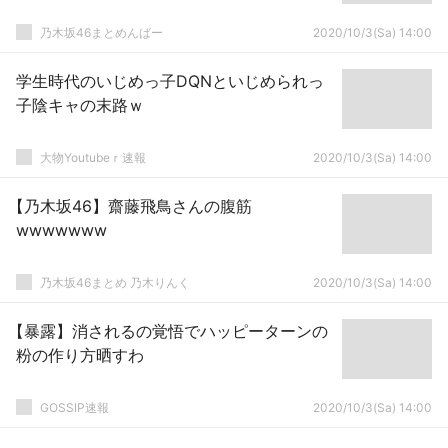
乃木坂46まとめんばー
2020/10/3(Sa) 14:00
学生時代のいじめっ子DQNといじめられっ
子陰キャの末路ｗ
大物Youtubeｒ速報
2020/10/3(Sa) 14:00
【乃木坂46】齋藤飛鳥さんの腹筋
wwwwwww
乃木坂46まとめ 乃木りんく
2020/10/3(Sa) 14:00
【暴露】消されるの覚悟でハッピーターンの
粉の作り方晒すわ
GOSSIP速報
2020/10/3(Sa) 14:00