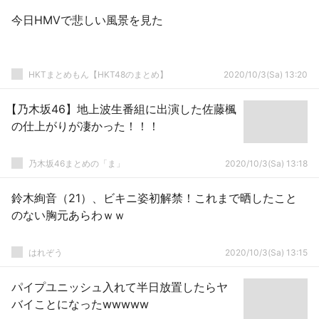
今日HMVで悲しい風景を見た
HKTまとめもん【HKT48のまとめ】
2020/10/3(Sa) 13:20
【乃木坂46】地上波生番組に出演した佐藤楓
の仕上がりが凄かった！！！
乃木坂46まとめの「ま」
2020/10/3(Sa) 13:18
鈴木絢音（21）、ビキニ姿初解禁！これまで晒したこと
のない胸元あらわｗｗ
はれぞう
2020/10/3(Sa) 13:15
パイプユニッシュ入れて半日放置したらヤ
バイことになったwwwww