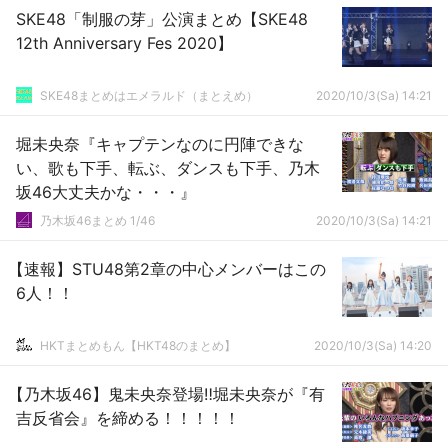
SKE48「制服の芽」公演まとめ【SKE48
12th Anniversary Fes 2020】
SKE48まとめはエメラルド（まとえめ）
2020/10/3(Sa) 14:21
堀未央奈『キャプテンなのに円陣できな
い、歌も下手、転ぶ、ダンスも下手、乃木
坂46大丈夫かな・・・』
乃木坂46まとめ 1/46
2020/10/3(Sa) 14:21
【速報】STU48第2章の中心メンバーはこの
6人！！
HKTまとめもん【HKT48のまとめ】
2020/10/3(Sa) 14:20
【乃木坂46】鬼未央奈登場‼堀未央奈が『有
吉反省会』を締める！！！！！