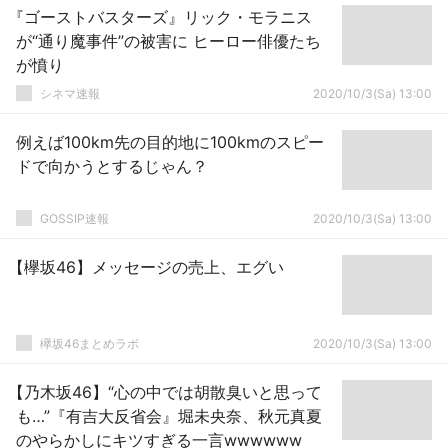
『ゴーストバスターズ』リック・モラニス
が“通り魔事件”の被害に ヒーロー俳優たち
が憤り
シネマ速報
2020/10/3(Sa) 13:00
例えば100km先の目的地に100kmのスピー
ドで向かうとするじゃん？
GOSSIP速報
2020/10/3(Sa) 13:00
【欅坂46】メッセージの売上、エグい
欅坂46まとめラボ
2020/10/3(Sa) 13:00
【乃木坂46】“心の中では胡散臭いと思って
も…”『有吉大反省会』堀未央奈、秋元真夏
のやらかしにキツすぎる一言wwwwww