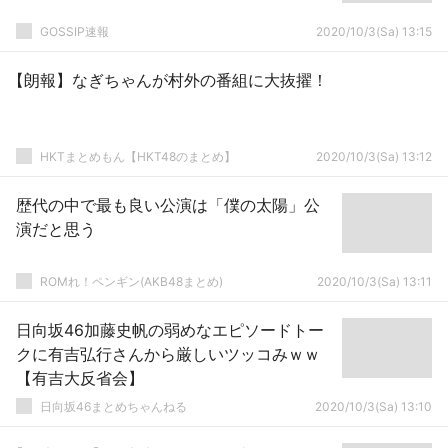
GOSSIP速報
2020/10/3(Sa) 13:15
【朗報】なぎちゃんが村外の番組に大抜擢！
HKTまとめもん【HKT48のまとめ】
2020/10/3(Sa) 13:12
歴代の中で最も良い公演は「僕の太陽」公
演だと思う
ROMれ！ペンギン(AKB48まとめ)
2020/10/3(Sa) 13:11
日向坂46加藤史帆の弱めなエピソードトー
クに有吉弘行さんから厳しいツッコみｗｗ
【有吉大反省会】
日向坂46まとめちゃんねる
2020/10/3(Sa) 13:10