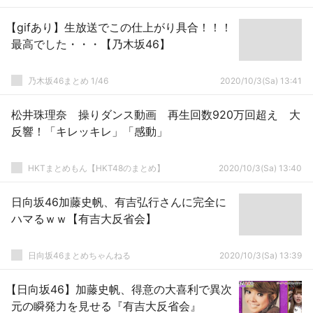
【gifあり】生放送でこの仕上がり具合！！！
最高でした・・・【乃木坂46】
乃木坂46まとめ 1/46
2020/10/3(Sa) 13:41
松井珠理奈 操りダンス動画 再生回数920万回超え 大
反響！「キレッキレ」「感動」
HKTまとめもん【HKT48のまとめ】
2020/10/3(Sa) 13:40
日向坂46加藤史帆、有吉弘行さんに完全に
ハマるｗｗ【有吉大反省会】
日向坂46まとめちゃんねる
2020/10/3(Sa) 13:39
【日向坂46】加藤史帆、得意の大喜利で異次
元の瞬発力を見せる『有吉大反省会』