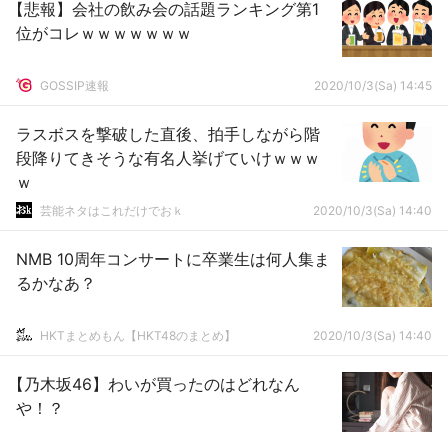
【悲報】会社の飲み会の話題ランキング第1
位がコレｗｗｗｗｗｗｗ
GOSSIP速報
2020/10/3(Sa) 14:45
ラスボスを撃破した直後、拍手しながら階
段降りてきそうな有名人挙げていけｗｗｗ
ｗ
芸能ネタはこれだけでおｋ
2020/10/3(Sa) 14:40
NMB 10周年コンサートに卒業生は何人集ま
るかなあ？
HKTまとめもん【HKT48のまとめ】
2020/10/3(Sa) 14:40
【乃木坂46】わいが買ったのはどれなん
や！？