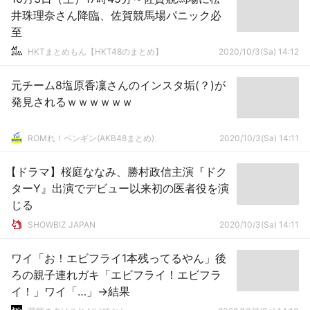
井珠理奈さん降臨、佐賀競馬場パニック必
至
HKTまとめもん【HKT48のまとめ】
2020/10/3(Sa) 14:12
元チーム8塩原香凜さんのインスタ垢(？)が
発見されるｗｗｗｗｗｗ
ROMれ！ペンギン(AKB48まとめ)
2020/10/3(Sa) 14:11
【ドラマ】桜庭ななみ、勝村政信主演『ドク
ターY』出演でデビュー以来初の医者役を演
じる
SHOWBIZ JAPAN
2020/10/3(Sa) 14:11
ワイ「お！エビフライ1本残ってるやん」後
ろの親子連れガキ「エビフライ！エビフラ
イ！」ワイ「…」→結果