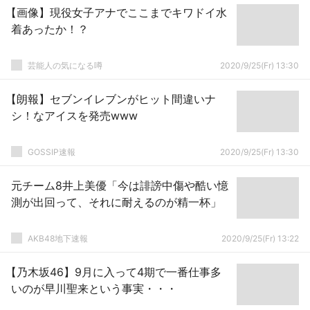
【画像】現役女子アナでここまでキワドイ水
着あったか！？
芸能人の気になる噂
2020/9/25(Fr) 13:30
【朗報】セブンイレブンがヒット間違いナ
シ！なアイスを発売www
GOSSIP速報
2020/9/25(Fr) 13:30
元チーム8井上美優「今は誹謗中傷や酷い憶
測が出回って、それに耐えるのが精一杯」
AKB48地下速報
2020/9/25(Fr) 13:22
【乃木坂46】9月に入って4期で一番仕事多
いのが早川聖来という事実・・・