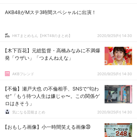
AKB48がMステ3時間スペシャルに出演！
HKTまとめもん【HKT48のまとめ】
2020/9/25(Fr) 14:30
【木下百花】元総監督・高橋みなみに不満爆
発「ウザい」「つまんねえな」
AKBフレンド
2020/9/25(Fr) 14:30
【不倫】瀬戸大也 の不倫相手、SNSで“匂わ
せ”「もう待つ人生は嫌じゃ〜。この関係ゲ
ロはきそう」
気になる芸能まとめ
2020/9/25(Fr) 14:30
【おもしろ画像】小一時間笑える画像㉚