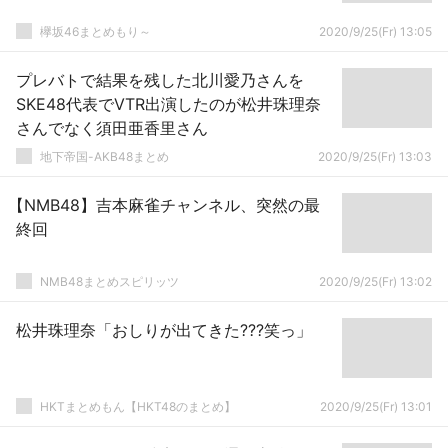
欅坂46まとめもり～
2020/9/25(Fr) 13:05
プレバトで結果を残した北川愛乃さんを
SKE48代表でVTR出演したのが松井珠理奈
さんでなく須田亜香里さん
地下帝国-AKB48まとめ
2020/9/25(Fr) 13:03
【NMB48】吉本麻雀チャンネル、突然の最
終回
NMB48まとめスピリッツ
2020/9/25(Fr) 13:02
松井珠理奈「おしりが出てきた???笑っ」
HKTまとめもん【HKT48のまとめ】
2020/9/25(Fr) 13:01