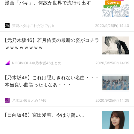
漫画「バキ」、何故か世界で流行り出す
芸能ネタはこれだけでおｋ
2020/9/25(Fr) 14:40
【元乃木坂46】若月佑美の最新の姿がコチラ
ｗｗｗｗｗｗｗｗ
NOGIVIOLA＠乃木坂46まとめ
2020/9/25(Fr) 14:39
【乃木坂46】これは隠しきれない名曲・・・
本当良い曲貰ったよなあ・・・
乃木坂46まとめ 1/46
2020/9/25(Fr) 14:39
【日向坂46】宮田愛萌、やはり賢い...