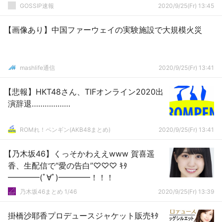
GOSSIP速報
2020/9/25(Fr) 13:45
【画像あり】中国ファーウェイの実験施設で大規模火災
mashlife通信
2020/9/25(Fr) 13:41
【悲報】HKT48さん、TIFオンライン2020出
演辞退………………
ROMれ！ペンギン(AKB48まとめ)
2020/9/25(Fr) 13:41
【乃木坂46】くっそかわええwww 賀喜遥
香、生配信で“愛の告白”♡♡♡ ｷﾀ
━━━━(ﾟ∀ﾟ)━━━━！！！
乃木坂46まとめ 1/46
2020/9/25(Fr) 13:39
掛橋沙耶香プロデュースジャケット販売ｷﾀ