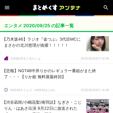
エンタメ 2020/09/25 の記事一覧
【乃木坂46】ラジオ『金つぶ』3代目MCに
まさかの北川悠理が抜擢！！！！！
乃木坂46まとめたいよ
2020/9/25(Fr) 14:58
【悲報】NGT48中井りかのレギュラー番組がまた終
了・・・【りか姫 無料屋最終回】
AKB48タイムズ（AKB48まとめ）
2020/9/25(Fr) 14:56
【渋谷凪咲/小嶋花梨/南羽諒】なぎさ・こじ
りん・はあさ出演 9月22日に放送された