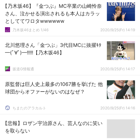
【乃木坂46】『金つぶ』MC卒業の山崎怜奈
さん、泣かせる演出されるも本人はカラッ
としててワロタwwwwww
乃木坂46まとめ 1/46
2020/9/25(Fr) 14:19
北川悠理さん「金つぶ」3代目MCに抜擢ｷﾀ
━(ﾟ∀ﾟ)━!!!!!【乃木坂46】
坂道G情報通
2020/9/25(Fr) 14:17
原監督は巨人史上最多の1067勝を挙げた 他
球団からオファーがないのはなぜ？
ちまたのアラカルト
2020/9/25(Fr) 14:16
【悲報】ロザン宇治原さん、芸人なのに笑い
を取らない