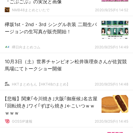
『ごぶごぶ』の実況と画像
NMB48まとめといたで
2020/9/25(Fr) 14:52
欅坂1st・2nd・3rd シングル衣装 二期生バ
ージョンの生写真が販売開始！
欅日向まとめコム
2020/9/25(Fr) 14:49
10月3日（土）世界チャンピオン松井珠理奈さんが佐賀競
馬場にてトークショー開催
HKTまとめもん【HKT48のまとめ】
2020/9/25(Fr) 14:48
【悲報】関東｢今川焼き｣大阪｢御座候｣名古屋
｢回転焼き｣ワイ｢ずぼら焼き｣←こいつｗｗ
ｗｗｗ
GOSSIP速報
2020/9/25(Fr) 14:45