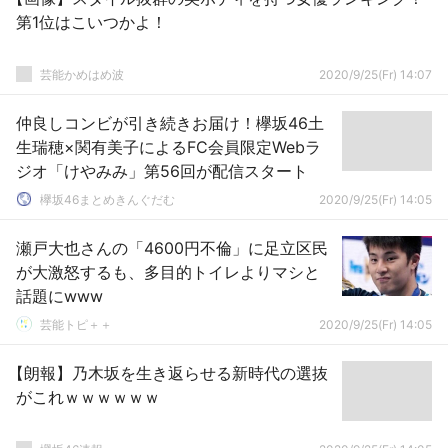
第1位はこいつかよ！
芸能かめはめ波
2020/9/25(Fr) 14:07
仲良しコンビが引き続きお届け！欅坂46土
生瑞穂×関有美子によるFC会員限定Webラ
ジオ「けやみみ」第56回が配信スタート
欅坂46まとめきんぐだむ
2020/9/25(Fr) 14:05
瀬戸大也さんの「4600円不倫」に足立区民
が大激怒するも、多目的トイレよりマシと
話題にwww
芸能トピ＋＋
2020/9/25(Fr) 14:05
【朗報】乃木坂を生き返らせる新時代の選抜
がこれｗｗｗｗｗｗ