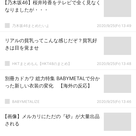
【乃木坂46】桜井玲香をテレビで全く見なく
なりましたが・・・
乃木坂46まとめたいよ
2020/9/25(Fr) 13:49
リアルの貧乳ってこんな感じだぞ？貧乳好
きは目を覚ませ
HKTまとめもん【HKT48のまとめ】
2020/9/25(Fr) 13:48
別冊カドカワ 総力特集 BABYMETALで分か
った新しい衣装の変化 【海外の反応】
BABYMETALIZE
2020/9/25(Fr) 13:46
【画像】メルカリにただの『砂』が大量出品
される