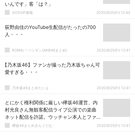
いんです」客「は？」
GOSSIP速報
2020/9/25(Fr) 12:45
荻野由佳のYouTube生配信がたったの700
人・・・
ROMれ！ペンギン(AKB48まとめ)
2020/9/25(Fr) 12:41
【乃木坂46】ファンが撮った乃木坂ちゃん可
愛すぎる・・・
乃木坂46まとめたいよ
2020/9/25(Fr) 12:41
とにかく権利関係に厳しい欅坂46運営、内
村光良さん無観客配信ライブ公演での楽曲
ネット配信を許諾。ウッチャン本人とファ
ンから感謝される【内村文化祭’20 配信】
欅坂46まとめきんぐだむ
2020/9/25(Fr) 12:41