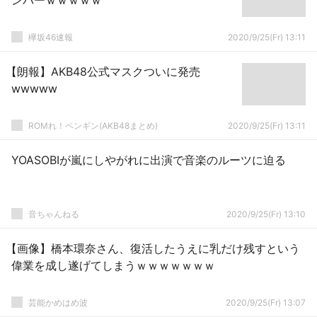
ンバーｗｗｗｗｗ
欅坂46速報
2020/9/25(Fr) 13:11
【朗報】AKB48公式マスクついに発売
wwwww
ROMれ！ペンギン(AKB48まとめ)
2020/9/25(Fr) 13:11
YOASOBIが嵐にしやがれに出演で音楽のルーツに迫る
音ちゃんねる
2020/9/25(Fr) 13:10
【画像】橋本環奈さん、復活したうえに乳だけ残すという
偉業を成し遂げてしまうｗｗｗｗｗｗｗ
芸能かめはめ波
2020/9/25(Fr) 13:07