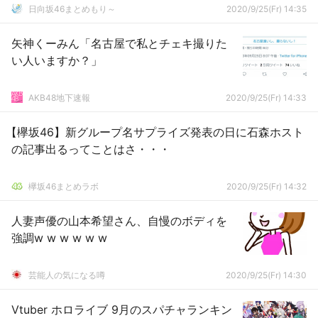
日向坂46まとめもり～
2020/9/25(Fr) 14:35
矢神くーみん「名古屋で私とチェキ撮りた
い人いますか？」
AKB48地下速報
2020/9/25(Fr) 14:33
【欅坂46】新グループ名サプライズ発表の日に石森ホスト
の記事出るってことはさ・・・
欅坂46まとめラボ
2020/9/25(Fr) 14:32
人妻声優の山本希望さん、自慢のボディを
強調w w w w w w
芸能人の気になる噂
2020/9/25(Fr) 14:30
Vtuber ホロライブ 9月のスパチャランキン