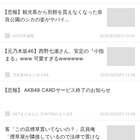
【悲報】観光客から煎餅を貰えなくなった奈
良公園のシカの姿がヤバイ…
GOSSIP速報
2020/9/25(Fr) 13:00
【元乃木坂46】西野七瀬さん、安定の『小指
まる』www 可愛すぎるwwwwww
乃木坂46まとめ 1/46
2020/9/25(Fr) 12:58
【悲報】 AKB48 CARDサービス終了のお知らせ
HKTまとめもん【HKT48のまとめ】
2020/9/25(Fr) 12:48
客「この店煙草置いてないの？」店員俺
「煙草屋が隣接しているので法律で置けな