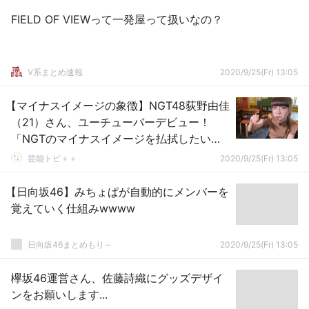
FIELD OF VIEWって一発屋って扱いなの？
V系まとめ速報
2020/9/25(Fr) 13:05
【マイナスイメージの象徴】NGT48荻野由佳
（21）さん、ユーチューバーデビュー！
「NGTのマイナスイメージを払拭したい」
wwwwww
芸能トピ＋＋
2020/9/25(Fr) 13:05
【日向坂46】みちょぱが自動的にメンバーを
覚えていく仕組みwwww
日向坂46まとめもり～
2020/9/25(Fr) 13:05
欅坂46運営さん、佐藤詩織にグッズデザイ
ンをお願いします...