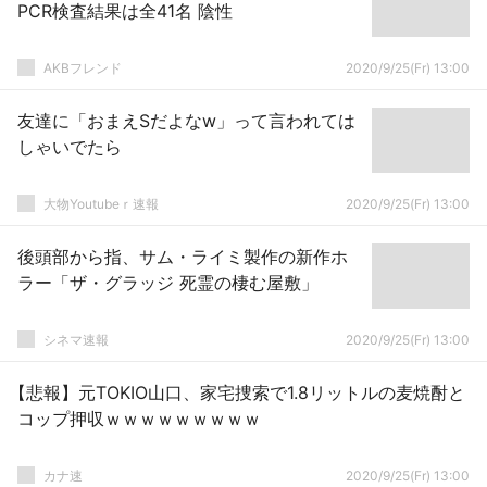
PCR検査結果は全41名 陰性
AKBフレンド
2020/9/25(Fr) 13:00
友達に「おまえSだよなw」って言われては
しゃいでたら
大物Youtubeｒ速報
2020/9/25(Fr) 13:00
後頭部から指、サム・ライミ製作の新作ホ
ラー「ザ・グラッジ 死霊の棲む屋敷」
シネマ速報
2020/9/25(Fr) 13:00
【悲報】元TOKIO山口、家宅捜索で1.8リットルの麦焼酎と
コップ押収ｗｗｗｗｗｗｗｗｗ
カナ速
2020/9/25(Fr) 13:00