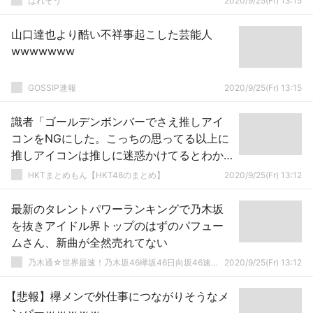
はれぞう
2020/9/25(Fr) 13:15
山口達也より酷い不祥事起こした芸能人
wwwwwww
GOSSIP速報
2020/9/25(Fr) 13:15
識者「ゴールデンボンバーでさえ推しアイ
コンをNGにした。こっちの思ってる以上に
推しアイコンは推しに迷惑かけてるとわか
るよな」
HKTまとめもん【HKT48のまとめ】
2020/9/25(Fr) 13:12
最新のタレントパワーランキングで乃木坂
を抜きアイドル界トップのはずのパフュー
ムさん、新曲が全然売れてない
乃木通☆世界最速！乃木坂46欅坂46日向坂46速報まとめ
2020/9/25(Fr) 13:12
【悲報】欅メンで外仕事につながりそうなメ