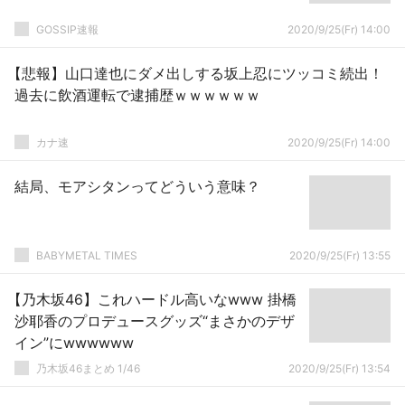
GOSSIP速報
2020/9/25(Fr) 14:00
【悲報】山口達也にダメ出しする坂上忍にツッコミ続出！
過去に飲酒運転で逮捕歴ｗｗｗｗｗｗ
カナ速
2020/9/25(Fr) 14:00
結局、モアシタンってどういう意味？
BABYMETAL TIMES
2020/9/25(Fr) 13:55
【乃木坂46】これハードル高いなwww 掛橋
沙耶香のプロデュースグッズ“まさかのデザ
イン”にwwwwww
乃木坂46まとめ 1/46
2020/9/25(Fr) 13:54