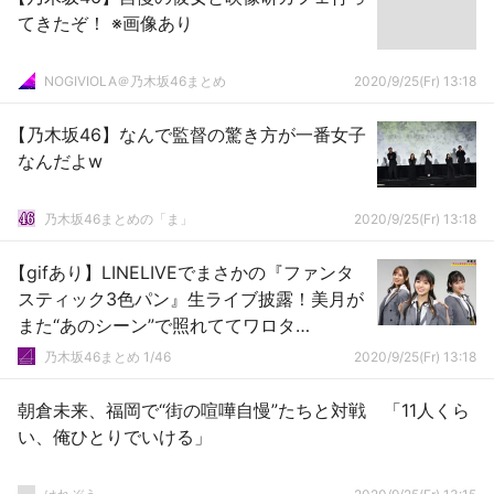
てきたぞ！ ※画像あり
NOGIVIOLA＠乃木坂46まとめ
2020/9/25(Fr) 13:18
【乃木坂46】なんで監督の驚き方が一番女子
なんだよw
乃木坂46まとめの「ま」
2020/9/25(Fr) 13:18
【gifあり】LINELIVEでまさかの『ファンタ
スティック3色パン』生ライブ披露！美月が
また“あのシーン”で照れててワロタ
wwwwww【乃木坂46】
乃木坂46まとめ 1/46
2020/9/25(Fr) 13:18
朝倉未来、福岡で“街の喧嘩自慢”たちと対戦 「11人くら
い、俺ひとりでいける」