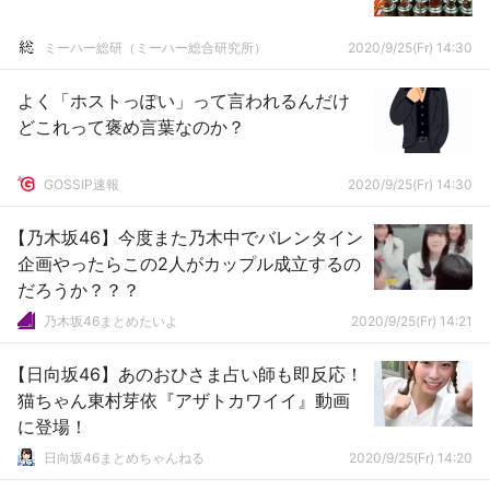
ミーハー総研（ミーハー総合研究所）
2020/9/25(Fr) 14:30
よく「ホストっぽい」って言われるんだけ
どこれって褒め言葉なのか？
GOSSIP速報
2020/9/25(Fr) 14:30
【乃木坂46】今度また乃木中でバレンタイン
企画やったらこの2人がカップル成立するの
だろうか？？？
乃木坂46まとめたいよ
2020/9/25(Fr) 14:21
【日向坂46】あのおひさま占い師も即反応！
猫ちゃん東村芽依『アザトカワイイ』動画
に登場！
日向坂46まとめちゃんねる
2020/9/25(Fr) 14:20