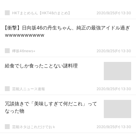
HKTまとめもん【HKT48のまとめ】
2020/9/25(Fr) 13:30
【衝撃】日向坂46の丹生ちゃん、純正の最強アイドル過ぎ
wwwwwwwwww
欅坂46news+
2020/9/25(Fr) 13:30
給食でしか食ったことない謎料理
芸能人ニュース速報
2020/9/25(Fr) 13:30
冗談抜きで「美味しすぎて何だこれ」って
なった物
芸能ネタはこれだけでおｋ
2020/9/25(Fr) 13:30