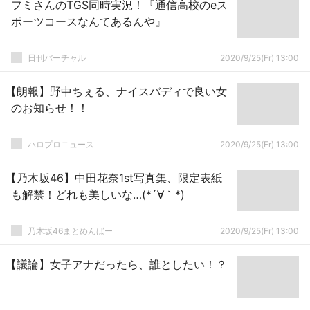
フミさんのTGS同時実況！『通信高校のeス
ポーツコースなんてあるんや』
日刊バーチャル
2020/9/25(Fr) 13:00
【朗報】野中ちぇる、ナイスバディで良い女
のお知らせ！！
ハロプロニュース
2020/9/25(Fr) 13:00
【乃木坂46】中田花奈1st写真集、限定表紙
も解禁！どれも美しいな…(*´∀｀*)
乃木坂46まとめんばー
2020/9/25(Fr) 13:00
【議論】女子アナだったら、誰としたい！？