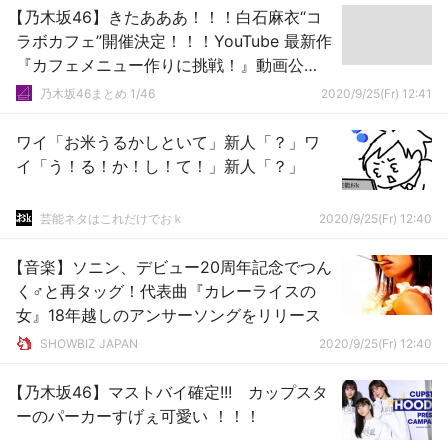
【乃木坂46】きたあああ！！！白石麻衣“コ
ラボカフェ”開催決定！！！YouTube 最新作
『カフェメニュー作りに挑戦！』動画公
開！！！！！！
乃木坂46まとめ 1/46
2020/9/25(Fr) 12:41
ワイ「お米うるかしといて」新人「？」ワ
イ「う！る！か！し！て！」新人「？」
芸能ネタはこれだけでおｋ
2020/9/25(Fr) 12:40
【音楽】ソニン、デビュー20周年記念でつん
く♂と再タッグ！代表曲『カレーライスの
女』18年越しのアンサーソングをリリース
SHOWBIZ JAPAN
2020/9/25(Fr) 12:40
【乃木坂46】マストバイ確定!!! カップスタ
ーのパーカーすげぇ可愛い ！！！