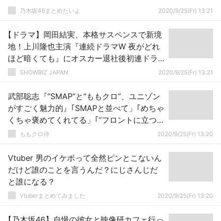
乃木坂46まとめたいよ
2020/9/25(Fr) 13:21
【ドラマ】岡田結実、本格サスペンスで新境
地！上川隆也主演『連続ドラマW 夜がどれ
ほど暗くても』にオスカー退社後初連ドラ
出演決定
SHOWBIZ JAPAN
2020/9/25(Fr) 13:21
武部聡志『“SMAP”と“ももクロ”、ユニゾン
がすごく魅力的』｢SMAPと並べて」｢めちゃ
くちゃ褒めてくれてる」｢“フロントに立つ人
論”で真っ先にももクロとSMAP」
ももクロ侍
2020/9/25(Fr) 13:20
Vtuber 男のイケボって全然ピンとこないん
だけど誰のことを言うんだ？にじさんじだ
と誰になる？
Vtuberまとめてみました
2020/9/25(Fr) 13:20
【乃木坂46】自慢の彼女と映像研カフェ行っ