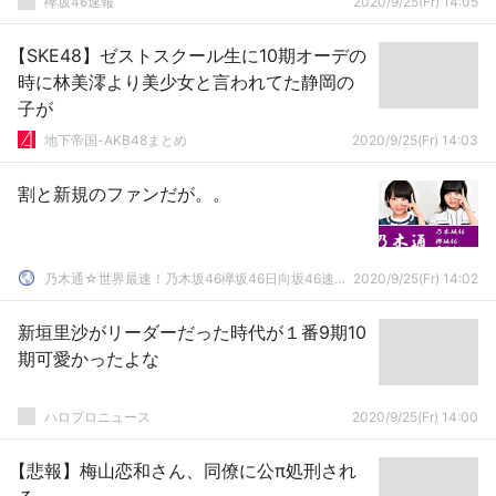
欅坂46速報
2020/9/25(Fr) 14:05
【SKE48】ゼストスクール生に10期オーデの
時に林美澪より美少女と言われてた静岡の
子が
地下帝国-AKB48まとめ
2020/9/25(Fr) 14:03
割と新規のファンだが。。
乃木通☆世界最速！乃木坂46欅坂46日向坂46速報まとめ
2020/9/25(Fr) 14:02
新垣里沙がリーダーだった時代が１番9期10
期可愛かったよな
ハロプロニュース
2020/9/25(Fr) 14:00
【悲報】梅山恋和さん、同僚に公π処刑され