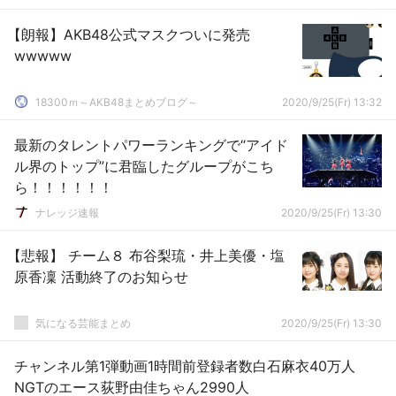
【朗報】AKB48公式マスクついに発売
wwwww
18300ｍ～AKB48まとめブログ～
2020/9/25(Fr) 13:32
最新のタレントパワーランキングで“アイド
ル界のトップ”に君臨したグループがこち
ら！！！！！！
ナレッジ速報
2020/9/25(Fr) 13:30
【悲報】 チーム８ 布谷梨琉・井上美優・塩
原香凜 活動終了のお知らせ
気になる芸能まとめ
2020/9/25(Fr) 13:30
チャンネル第1弾動画1時間前登録者数白石麻衣40万人
NGTのエース荻野由佳ちゃん2990人