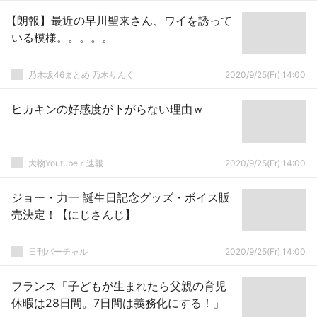
【朗報】最近の早川聖来さん、ワイを誘って
いる模様。。。。。
乃木坂46まとめ 乃木りんく
2020/9/25(Fr) 14:00
ヒカキンの好感度が下がらない理由ｗ
大物Youtubeｒ速報
2020/9/25(Fr) 14:00
ジョー・力一 誕生日記念グッズ・ボイス販
売決定！【にじさんじ】
日刊バーチャル
2020/9/25(Fr) 14:00
フランス「子どもが生まれたら父親の育児
休暇は28日間。7日間は義務化にする！」