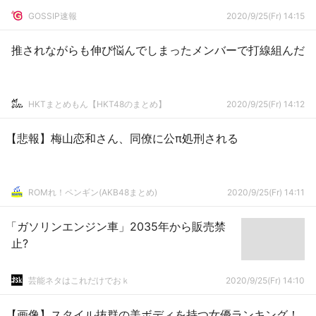
GOSSIP速報
2020/9/25(Fr) 14:15
推されながらも伸び悩んでしまったメンバーで打線組んだ
HKTまとめもん【HKT48のまとめ】
2020/9/25(Fr) 14:12
【悲報】梅山恋和さん、同僚に公π処刑される
ROMれ！ペンギン(AKB48まとめ)
2020/9/25(Fr) 14:11
「ガソリンエンジン車」2035年から販売禁
止?
芸能ネタはこれだけでおｋ
2020/9/25(Fr) 14:10
【画像】スタイル抜群の美ボディを持つ女優ランキング！