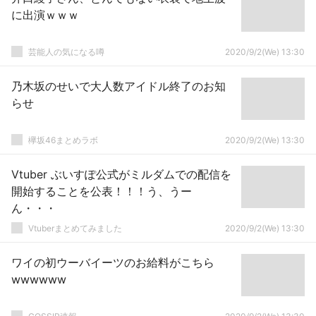
に出演ｗｗｗ
芸能人の気になる噂
2020/9/2(We) 13:30
乃木坂のせいで大人数アイドル終了のお知
らせ
欅坂46まとめラボ
2020/9/2(We) 13:30
Vtuber ぶいすぽ公式がミルダムでの配信を
開始することを公表！！！う、うー
ん・・・
Vtuberまとめてみました
2020/9/2(We) 13:30
ワイの初ウーバイーツのお給料がこちら
wwwwww