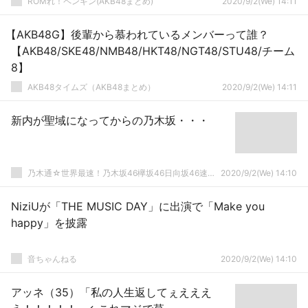
ROMれ！ペンギン(AKB48まとめ)
2020/9/2(We) 14:11
【AKB48G】後輩から慕われているメンバーって誰？
【AKB48/SKE48/NMB48/HKT48/NGT48/STU48/チーム
8】
AKB48タイムズ（AKB48まとめ）
2020/9/2(We) 14:11
新内が聖域になってからの乃木坂・・・
乃木通☆世界最速！乃木坂46欅坂46日向坂46速報まとめ
2020/9/2(We) 14:10
NiziUが「THE MUSIC DAY」に出演で「Make you
happy」を披露
音ちゃんねる
2020/9/2(We) 14:10
アッネ（35）「私の人生返してぇえええ