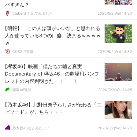
バすぎん？
Vtuberまとめてみました
2020/9/2(We) 14:30
【朗報】「この人は頭がいいな」と思われる
人が使っている3つの口癖、決まるｗｗｗｗ
ｗ
GOSSIP速報
2020/9/2(We) 14:30
【欅坂46】映画「僕たちの嘘と真実
Documentary of 欅坂46」の劇場用パンフ
レットの内容判明きたー！！！！
欅坂46速報
2020/9/2(We) 14:25
【乃木坂46】北野日奈子らしさが伝わる『エ
ピソード』がこちら・・・
乃木坂46まとめたいよ
2020/9/2(We) 14:23