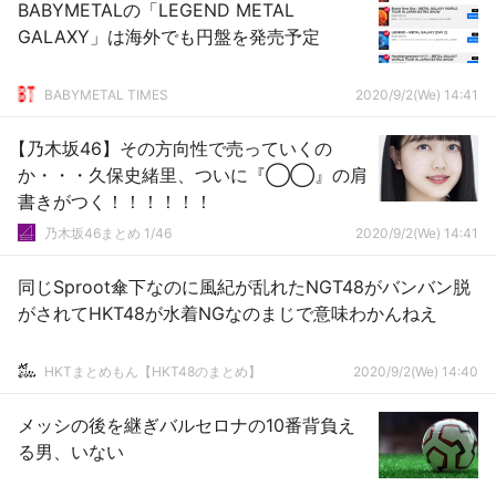
BABYMETALの「LEGEND METAL
GALAXY」は海外でも円盤を発売予定
BABYMETAL TIMES
2020/9/2(We) 14:41
【乃木坂46】その方向性で売っていくの
か・・・久保史緒里、ついに『◯◯』の肩
書きがつく！！！！！！
乃木坂46まとめ 1/46
2020/9/2(We) 14:41
同じSproot傘下なのに風紀が乱れたNGT48がバンバン脱
がされてHKT48が水着NGなのまじで意味わかんねえ
HKTまとめもん【HKT48のまとめ】
2020/9/2(We) 14:40
メッシの後を継ぎバルセロナの10番背負え
る男、いない