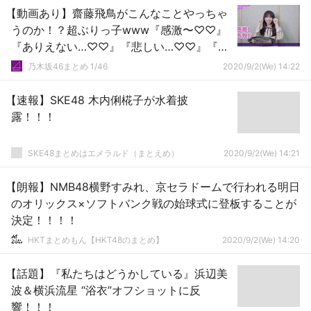
【動画あり】齋藤飛鳥がこんなことやっちゃ
うのか！？超ぶりっ子www『感激〜♡♡』
『ありえない…♡♡』『悲しい…♡♡』『幸
せ〜♡♡』【乃木坂46】
乃木坂46まとめ 1/46
2020/9/2(We) 14:22
【速報】SKE48 木内俐椛子が水着披
露！！！
SKE48まとめはエメラルド（まとえめ）
2020/9/2(We) 14:21
【朗報】NMB48横野すみれ、京セラドームで行われる明日
のオリックス×ソフトバンク戦の始球式に登板することが
決定！！！！
HKTまとめもん【HKT48のまとめ】
2020/9/2(We) 14:20
【話題】『私たちはどうかしている』浜辺美
波＆横浜流星 “浴衣”オフショットに反
響！！！