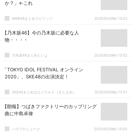
か？」←これ
NMB48まとめスピリッツ
2020/9/2(We) 13:02
【乃木坂46】今の乃木坂に必要な人
物・・・・
乃木坂46まとめたいよ
2020/9/2(We) 13:02
「TOKYO IDOL FESTIVAL オンライン
2020」、SKE48の出演決定！
SKE48まとめはエメラルド（まとえめ）
2020/9/2(We) 13:01
【朗報】つばきファクトリーのカップリング
曲に中島卓偉
ハロプロニュース
2020/9/2(We) 13:00