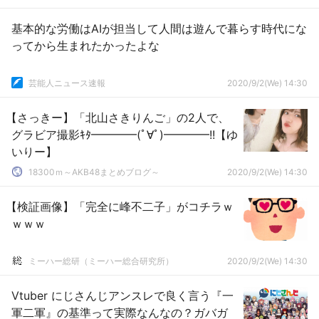
基本的な労働はAIが担当して人間は遊んで暮らす時代にな
ってから生まれたかったよな
芸能人ニュース速報
2020/9/2(We) 14:30
【さっきー】「北山さきりんご」の2人で、
グラビア撮影ｷﾀ━━━━(ﾟ∀ﾟ)━━━━!!【ゆ
いりー】
18300ｍ～AKB48まとめブログ～
2020/9/2(We) 14:30
【検証画像】「完全に峰不二子」がコチラｗ
ｗｗｗ
ミーハー総研（ミーハー総合研究所）
2020/9/2(We) 14:30
Vtuber にじさんじアンスレで良く言う『一
軍二軍』の基準って実際なんなの？ガバガ