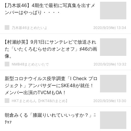
【乃木坂46】4期生で最初に写真集を出すメ
ンバーはやっぱり・・・・
乃木坂46まとめたいよ
2020/9/2(We) 13:34
【村瀬紗英】9月1日にサンテレビで放送され
た「いたくろむらせのオンとオフ」♯46の画
像。
NMB48まとめといたで
2020/9/2(We) 13:32
新型コロナウイルス疫学調査「I Check プロ
ジェクト」アンバサダーにSKE48が就任！
メンバー出演のTVCMもOA！
HKTまとめもん【HKT48のまとめ】
2020/9/2(We) 13:30
朝倉みくる「膝蹴りいれていいっすか？」ﾆ
ﾁｬｧ