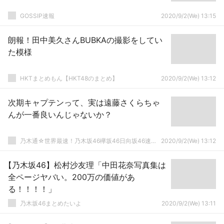
GOSSIP速報
2020/9/2(We) 13:15
朗報！田中美久さんBUBKAの撮影をしてい
た模様
HKTまとめもん【HKT48のまとめ】
2020/9/2(We) 13:12
次期キャプテンって、実は遠藤さくらちゃ
んが一番良いんじゃないか？
乃木通☆世界最速！乃木坂46欅坂46日向坂46速報まとめ
2020/9/2(We) 13:12
【乃木坂46】松村沙友理「中田花奈写真集は
全ページヤバい。200万の価値があ
る！！！！」
乃木坂46まとめたいよ
2020/9/2(We) 13:11