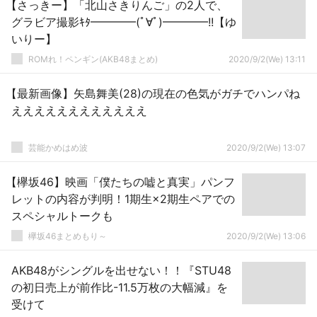
【さっきー】「北山さきりんご」の2人で、
グラビア撮影ｷﾀ━━━━(ﾟ∀ﾟ)━━━━!!【ゆ
いりー】
ROMれ！ペンギン(AKB48まとめ)
2020/9/2(We) 13:11
【最新画像】矢島舞美(28)の現在の色気がガチでハンパね
ええええええええええええ
芸能かめはめ波
2020/9/2(We) 13:07
【欅坂46】映画「僕たちの嘘と真実」パンフ
レットの内容が判明！1期生×2期生ペアでの
スペシャルトークも
欅坂46まとめもり～
2020/9/2(We) 13:06
AKB48がシングルを出せない！！『STU48
の初日売上が前作比-11.5万枚の大幅減』を
受けて