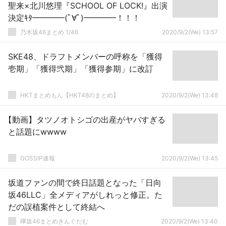
聖来×北川悠理『SCHOOL OF LOCK!』出演
決定ｷﾀ━━━━(ﾟ∀ﾟ)━━━━！！！
乃木坂46まとめ 1/46
2020/9/2(We) 13:57
SKE48、ドラフトメンバーの呼称を「獲得
壱期」「獲得弐期」「獲得参期」に改訂
HKTまとめもん【HKT48のまとめ】
2020/9/2(We) 13:48
【動画】タツノオトシゴの出産がヤバすぎる
と話題にwwww
GOSSIP速報
2020/9/2(We) 13:45
坂道ファンの間で終日話題となった「日向
坂46LLC」全メディアがしれっと修正。た
だの誤植案件として終結へ
欅坂46まとめきんぐだむ
2020/9/2(We) 13:40