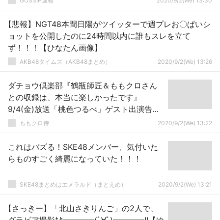
GOSSIP速報
2020/9/2(We) 13:30
【悲報】NGT48本間日陽がツイッターで週プレお〇ぱいシ
ョットを公開したのに24時間以内に誰もスレを立て
ず！！！【ひなたん画像】
AKB48タイムズ（AKB48まとめ）
2020/9/2(We) 13:26
ダチョウ倶楽部『鶴瓶師匠＆ももクロさん
との収録は、本当に楽しかったです』
9/4(金)放送「桃色つるべ」ゲスト出演告
知！
ももクロ侍
2020/9/2(We) 13:22
これはバズる！SKE48メンバー、気付いた
らものすごく綺麗になっていた！！！
SKE48まとめはエメラルド（まとえめ）
2020/9/2(We) 13:21
【さっきー】「北山さきりんご」の2人で、