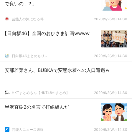
で良いの…？」
芸能人の気になる噂
2020/9/2(We) 14:30
【日向坂46】全国のおひさま計画wwww
日向坂46まとめもり～
2020/9/2(We) 14:30
安部若菜さん、BUBKAで変態水着への入口遭遇ｗ
HKTまとめもん【HKT48のまとめ】
2020/9/2(We) 14:30
半沢直樹2の名言で打線組んだ
芸能人ニュース速報
2020/9/2(We) 14:30