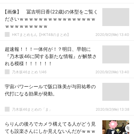
【画像】 冨吉明日香(22歳)の体型をご覧く
ださいｗｗｗｗｗｗｗｗｗｗｗｗｗｗｗｗ
ｗｗｗｗｗｗｗｗｗ
HKTまとめもん【HKT48のまとめ】
2020/9/2(We) 13:40
超速報！！！一体何が！？明日、早朝に
『乃木坂46に関する新たな情報』が解禁さ
れる模様！！！！！！
乃木坂46まとめ 1/46
2020/9/2(We) 13:40
宇宙パワーシールで阪口珠美が与田祐希の
代打になる効果が発動。
乃木坂46まとめの「ま」
2020/9/2(We) 13:38
らりんの後ろでカメラ構えてる人がどう見
ても設楽さんにしか見えないんだがｗｗｗ