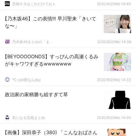
芸能ネタはこれだけでおｋ
2020/9/2(We) 14:40
【乃木坂46】この表情!!! 早川聖来「きいて
な〜」
乃木坂46まとめの「ま」
2020/9/2(We) 14:38
【BEYOOOOONDS】すっぴんの高瀬くるみ
がキャワワすぎるwwwwwww
℃-ute派なんday
2020/9/2(We) 14:33
政治家の家柄勝ち組すぎて草
気になる芸能まとめ
2020/9/2(We) 14:30
【画像】深田恭子（380) 「こんなおばさん