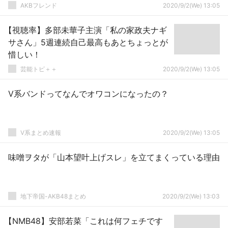
AKBフレンド
2020/9/2(We) 13:05
【視聴率】多部未華子主演「私の家政夫ナギ
サさん」5週連続自己最高もあとちょっとが
惜しい！
芸能トピ＋＋
2020/9/2(We) 13:05
V系バンドってなんでオワコンになったの？
V系まとめ速報
2020/9/2(We) 13:05
味噌ヲタが「山本望叶上げスレ」を立てまくっている理由
地下帝国-AKB48まとめ
2020/9/2(We) 13:03
【NMB48】安部若菜「これは何フェチです