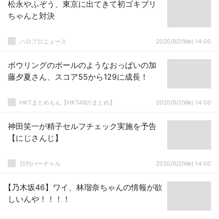
松永やふぞう、東京に出てきて初ゴキブリ
ちゃんと対決
ハロプロニュース
2020/9/2(We) 14:00
ボウリングのボールのようなおっぱいの加
藤夕夏さん、スコア55から129に成長！
HKTまとめもん【HKT48のまとめ】
2020/9/2(We) 14:00
神田笑一が精子セルフチェック実施を予告
【にじさんじ】
日刊バーチャル
2020/9/2(We) 14:00
【乃木坂46】ワイ、林瑠奈ちゃんの情報が欲
しいんや！！！！