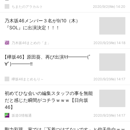
ちまたのアラカルト
2020/9/2(We) 14:20
乃木坂46メンバー３名が9/10（木）
『SOL』に出演決定！！！
乃木坂46まとめの「ま」
2020/9/2(We) 14:18
【欅坂46】原田葵、再び出演ｷﾀ━━━━(ﾟ
∀ﾟ)━━━━!!
欅坂46まとめもり～
2020/9/2(We) 14:17
初めてひな会いの編集スタッフの事を無能
だと感じた瞬間がコチラｗｗｗ【日向坂
46】
坂道G情報通
2020/9/2(We) 14:17
剛力彩芽 家では「下着つけてないです」と仰天告白ｗｗ