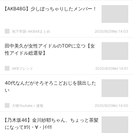
【AKB48G】少しぽっちゃりしたメンバー！
地下帝国-AKB48まとめ
2020/9/2(We) 14:03
田中美久が女性アイドルのTOPに立つ【女
性アイドル総選挙】
AKBフレンド
2020/9/2(We) 14:01
40代なんだがそろそろこどおじを脱出した
い
大物Youtubeｒ速報
2020/9/2(We) 14:00
【乃木坂46】金川紗耶ちゃん、ちょっと茶髪
になってｶﾜ(・∀・)ｲｲ!!