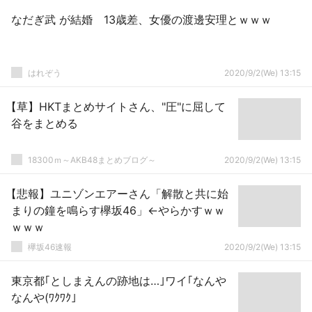
なだぎ武 が結婚 13歳差、女優の渡邊安理とｗｗｗ
はれぞう
2020/9/2(We) 13:15
【草】HKTまとめサイトさん、"圧"に屈して
谷をまとめる
18300ｍ～AKB48まとめブログ～
2020/9/2(We) 13:15
【悲報】ユニゾンエアーさん「解散と共に始
まりの鐘を鳴らす欅坂46」←やらかすｗｗ
ｗｗｗ
欅坂46速報
2020/9/2(We) 13:15
東京都｢としまえんの跡地は…｣ワイ｢なんや
なんや(ﾜｸﾜｸ｣