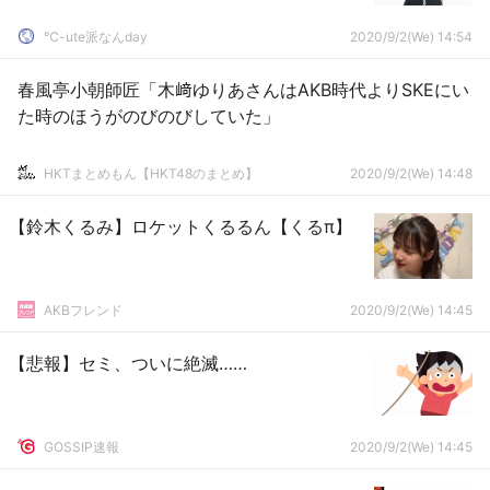
℃-ute派なんday
2020/9/2(We) 14:54
春風亭小朝師匠「木﨑ゆりあさんはAKB時代よりSKEにい
た時のほうがのびのびしていた」
HKTまとめもん【HKT48のまとめ】
2020/9/2(We) 14:48
【鈴木くるみ】ロケットくるるん【くるπ】
AKBフレンド
2020/9/2(We) 14:45
【悲報】セミ、ついに絶滅……
GOSSIP速報
2020/9/2(We) 14:45