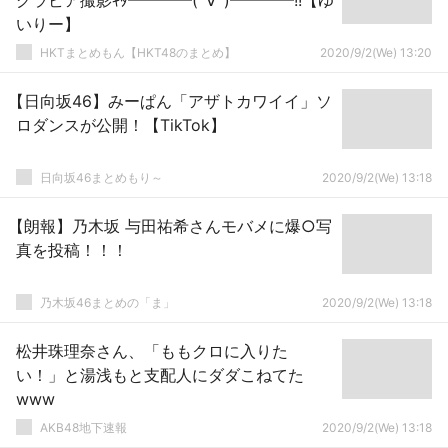
グラビア撮影ｷﾀ━━━━(ﾟ∀ﾟ)━━━━!!【ゆ
いりー】
HKTまとめもん【HKT48のまとめ】
2020/9/2(We) 13:20
【日向坂46】みーぱん「アザトカワイイ」ソ
ロダンスが公開！【TikTok】
日向坂46まとめもり～
2020/9/2(We) 13:18
【朗報】乃木坂 与田祐希さんモバメに爆○写
真を投稿！！！
乃木坂46まとめの「ま」
2020/9/2(We) 13:18
松井珠理奈さん、「ももクロに入りた
い！」と湯浅もと支配人にダダこねてた
www
AKB48地下速報
2020/9/2(We) 13:18