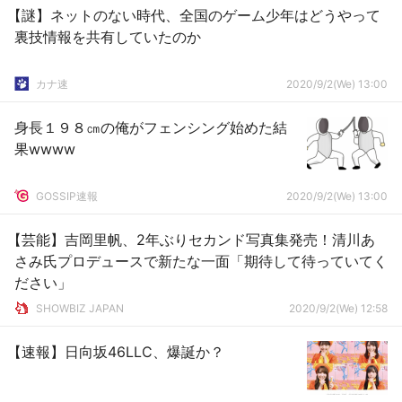
【謎】ネットのない時代、全国のゲーム少年はどうやって
裏技情報を共有していたのか
カナ速
2020/9/2(We) 13:00
身長１９８㎝の俺がフェンシング始めた結
果wwww
GOSSIP速報
2020/9/2(We) 13:00
【芸能】吉岡里帆、2年ぶりセカンド写真集発売！清川あ
さみ氏プロデュースで新たな一面「期待して待っていてく
ださい」
SHOWBIZ JAPAN
2020/9/2(We) 12:58
【速報】日向坂46LLC、爆誕か？