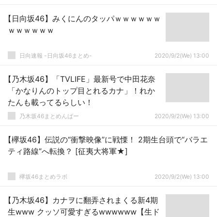
【日向坂46】みくにんのタッパｗｗｗｗｗｗ
ｗｗｗｗｗｗ
日向速報 -日向坂46まとめ-
2020/9/2(We) 13:00
【乃木坂46】「TVLIFE」最新号で中田花奈
「かなりんのトップ目とれるカナ」！れか
たんも載ってるらしい！
乃木坂46まとめんばー
2020/9/2(We) 13:00
【欅坂46】伝説の“衝撃映像”に戦慄！ 2期生台頭で“バラエ
ティ路線”へ転換？ [征夷大将軍★]
欅坂46まとめラボ
2020/9/2(We) 13:00
【乃木坂46】カナヲに翻弄されまくる新4期
生www クッソ可愛すぎるwwwwww【生ド