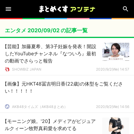
エンタメ 2020/09/02 の記事一覧
【芸能】加藤夏希、第3子妊娠を発表！開設
したYouTubeチャンネル『なついろ』最初
の動画でさらっと報告
SHOWBIZ JAPAN
2020/9/2(We) 14:57
【画像】元HKT48冨吉明日香(22歳)の体型をご覧くださ
い！！！！！
AKB48タイムズ（AKB48まとめ）
2020/9/2(We) 14:56
【モーニング娘。'20】メディアがビジュア
ルクィーン牧野真莉愛を求めてる