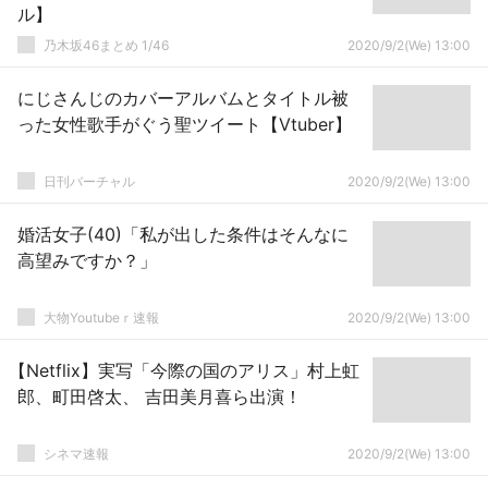
ル】
乃木坂46まとめ 1/46
2020/9/2(We) 13:00
にじさんじのカバーアルバムとタイトル被
った女性歌手がぐう聖ツイート【Vtuber】
日刊バーチャル
2020/9/2(We) 13:00
婚活女子(40)「私が出した条件はそんなに
高望みですか？」
大物Youtubeｒ速報
2020/9/2(We) 13:00
【Netflix】実写「今際の国のアリス」村上虹
郎、町田啓太、 吉田美月喜ら出演！
シネマ速報
2020/9/2(We) 13:00