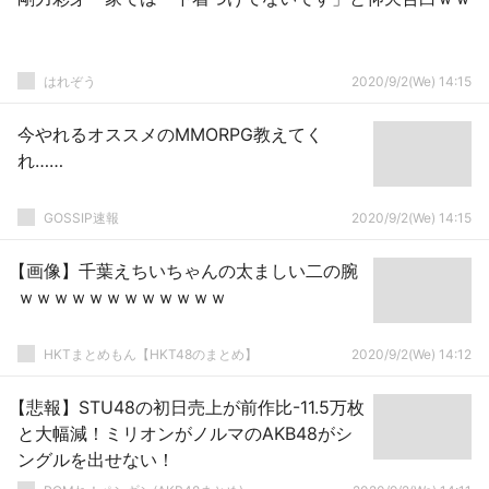
はれぞう
2020/9/2(We) 14:15
今やれるオススメのMMORPG教えてく
れ……
GOSSIP速報
2020/9/2(We) 14:15
【画像】千葉えちいちゃんの太ましい二の腕
ｗｗｗｗｗｗｗｗｗｗｗｗ
HKTまとめもん【HKT48のまとめ】
2020/9/2(We) 14:12
【悲報】STU48の初日売上が前作比-11.5万枚
と大幅減！ミリオンがノルマのAKB48がシ
ングルを出せない！