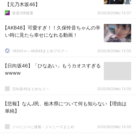
【元乃木坂46】
坂道G情報通
2020/9/2(We) 13:37
【AKB48】可愛すぎ！！久保怜音ちゃんの辛
い時に見たら幸せになれる動画！
18300ｍ～AKB48まとめブログ～
2020/9/2(We) 13:35
【日向坂46】「ひなあい」もうカオスすぎる
wwww
日向坂46まとめもり～
2020/9/2(We) 13:35
【悲報】なんJ民、栃木県について何も知らない【理由は
単純】
ジャにジャに速報 - ジャニーズまとめ
2020/9/2(We) 13:35