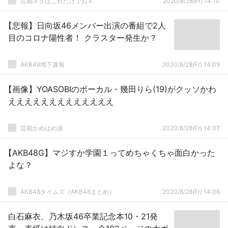
芸能ネタはこれだけでおｋ
2020/8/28(Fr) 14:10
【悲報】日向坂46メンバー出演の番組で2人
目のコロナ陽性者！ クラスター発生か？
AKB48地下速報
2020/8/28(Fr) 14:09
【画像】YOASOBIのボーカル・幾田りら(19)がクッソかわ
えええええええええええええ
芸能かめはめ波
2020/8/28(Fr) 14:07
【AKB48G】マジすか学園１ってめちゃくちゃ面白かった
よな？
AKB48タイムズ（AKB48まとめ）
2020/8/28(Fr) 14:06
白石麻衣、乃木坂46卒業記念本10・21発