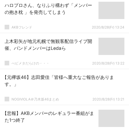
ハロプロさん、なりふり構わず「メンバー
の抱き枕 」を発売してしまう
AKBフレンド
2020/8/28(Fr) 13:24
上木彩矢が地元札幌で無観客配信ライブ開
催、バンドメンバーはLedaら
べビメタだらけの・・・
2020/8/28(Fr) 13:22
【元欅坂46】志田愛佳「皆様へ重大なご報告がありま
す。」
NOGIVIOLA＠乃木坂46まとめ
2020/8/28(Fr) 13:21
【悲報】AKBメンバーのレギュラー番組がま
た1つ終了