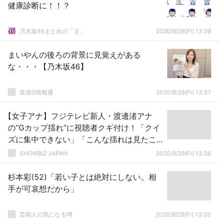
健康診断に！！？
乃木坂46まとめの「ま」
2020/8/28(Fr) 13:38
まいやんの後ろの背景に見覚えがある
な・・・【乃木坂46】
坂道G情報通
2020/8/28(Fr) 13:37
【女子アナ】フジテレビ新人・渡邊渚アナ
の“Gカップ揺れ”に視聴者クギ付け！「クイ
ズに集中できない」「こんな揺れは見たこ
とがない！」
SHOWBIZ JAPAN
2020/8/28(Fr) 13:36
杉本彩(52)「若い子とは絶対にしない。相
手が可哀想だから」
芸能人の気になる噂
2020/8/28(Fr) 13:30