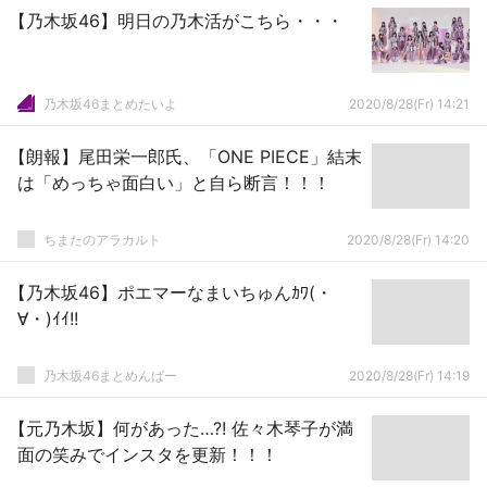
【乃木坂46】明日の乃木活がこちら・・・
乃木坂46まとめたいよ
2020/8/28(Fr) 14:21
【朗報】尾田栄一郎氏、「ONE PIECE」結末
は「めっちゃ面白い」と自ら断言！！！
ちまたのアラカルト
2020/8/28(Fr) 14:20
【乃木坂46】ポエマーなまいちゅんｶﾜ(・
∀・)ｲｲ!!
乃木坂46まとめんばー
2020/8/28(Fr) 14:19
【元乃木坂】何があった…?! 佐々木琴子が満
面の笑みでインスタを更新！！！