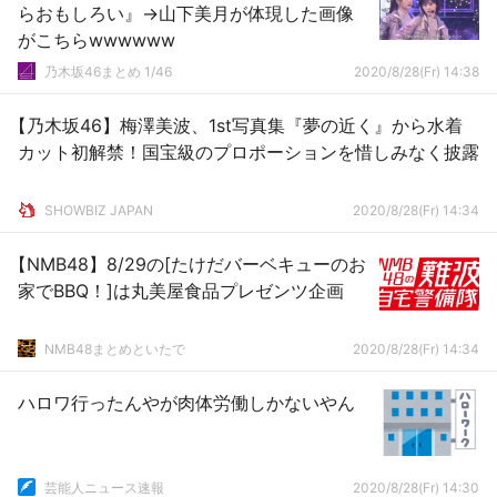
らおもしろい』→山下美月が体現した画像
がこちらwwwwww
乃木坂46まとめ 1/46
2020/8/28(Fr) 14:38
【乃木坂46】梅澤美波、1st写真集『夢の近く』から水着
カット初解禁！国宝級のプロポーションを惜しみなく披露
SHOWBIZ JAPAN
2020/8/28(Fr) 14:34
【NMB48】8/29の[たけだバーベキューのお
家でBBQ！]は丸美屋食品プレゼンツ企画
NMB48まとめといたで
2020/8/28(Fr) 14:34
ハロワ行ったんやが肉体労働しかないやん
芸能人ニュース速報
2020/8/28(Fr) 14:30