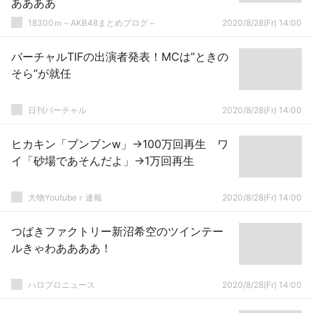
ああああ
18300ｍ～AKB48まとめブログ～
2020/8/28(Fr) 14:00
バーチャルTIFの出演者発表！MCは”ときの
そら”が就任
日刊バーチャル
2020/8/28(Fr) 14:00
ヒカキン「ブンブンw」→100万回再生 ワ
イ「砂場であそんだよ」→1万回再生
大物Youtubeｒ速報
2020/8/28(Fr) 14:00
つばきファクトリー新沼希空のツインテー
ルきゃわああああ！
ハロプロニュース
2020/8/28(Fr) 14:00