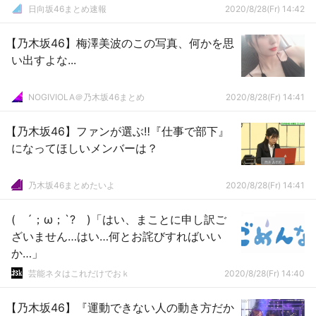
日向坂46まとめ速報
2020/8/28(Fr) 14:42
【乃木坂46】梅澤美波のこの写真、何かを思
い出すよな...
NOGIVIOLA＠乃木坂46まとめ
2020/8/28(Fr) 14:41
【乃木坂46】ファンが選ぶ‼『仕事で部下』
になってほしいメンバーは？
乃木坂46まとめたいよ
2020/8/28(Fr) 14:41
( ´；ω；`? )「はい、まことに申し訳ご
ざいません…はい…何とお詫びすればいい
か…」
芸能ネタはこれだけでおｋ
2020/8/28(Fr) 14:40
【乃木坂46】『運動できない人の動き方だか