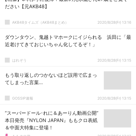
ださい【元AKB48】
AKB48タイムズ（AKB48まとめ）
2020/8/28(Fr) 13:16
ダウンタウン、鬼越トマホークにイジられる 浜田に「最
近老けてきておじいちゃん化してるぞ！」
はれぞう
2020/8/28(Fr) 13:15
もう取り返しのつかないほど誤用で広まっ
てしまった言葉…
GOSSIP速報
2020/8/28(Fr) 13:15
“スーパードール･れに＆あーりん動画公開”
本日発売『NYLON JAPAN』ももクロ表紙
＆中面大特集に登場！