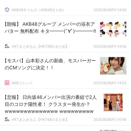
AKB48タイムズ（AKB48まとめ）
2020/8/28(Fr) 14:56
【朗報】 AKB48グループ メンバーの浴衣ア
バター 無料配布 キタ━━━(ﾟ∀ﾟ)━━━━!!
HKTまとめもん【HKT48のまとめ】
2020/8/28(Fr) 14:56
【モスバ】山本彩さんの新曲、モスバーガー
のCMソングに決定！！
AKBフレンド
2020/8/28(Fr) 14:52
【悲報】 日向坂46メンバー出演の番組で2人
目のコロナ陽性者！ クラスター発生か？
wwwwwwwwwwwwww wwwwwwwww
HKTまとめもん【HKT48のまとめ】
2020/8/28(Fr) 14:48