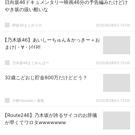
日向坂46ドキュメンタリー映画46分の予告編みたけどけ
やき坂の扱い酷いな
欅坂46まとめラボ
2020/8/28(Fr) 13:00
【乃木坂46】あいしーちゅん＆かっきー＋お
まけ(・∀・)ｲｲﾈ!!
乃木坂46まとめんばー
2020/8/28(Fr) 13:00
32歳こどおじ貯金800万だけどどう？
大物Youtubeｒ速報
2020/8/28(Fr) 13:00
【Route246】乃木坂が誇るサイコのお辞儀
が早くてワロタwwwwwww