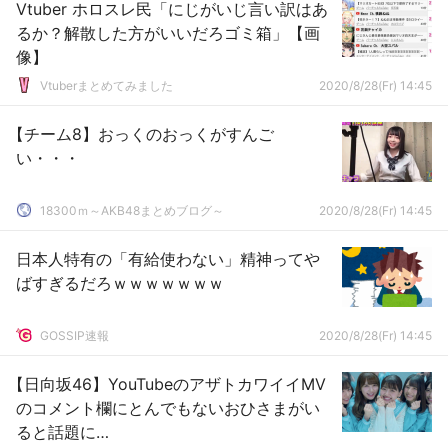
Vtuber ホロスレ民「にじがいじ言い訳はあ
るか？解散した方がいいだろゴミ箱」【画
像】
Vtuberまとめてみました
2020/8/28(Fr) 14:45
【チーム8】おっくのおっくがすんご
い・・・
18300ｍ～AKB48まとめブログ～
2020/8/28(Fr) 14:45
日本人特有の「有給使わない」精神ってや
ばすぎるだろｗｗｗｗｗｗｗ
GOSSIP速報
2020/8/28(Fr) 14:45
【日向坂46】YouTubeのアザトカワイイMV
のコメント欄にとんでもないおひさまがい
ると話題に…