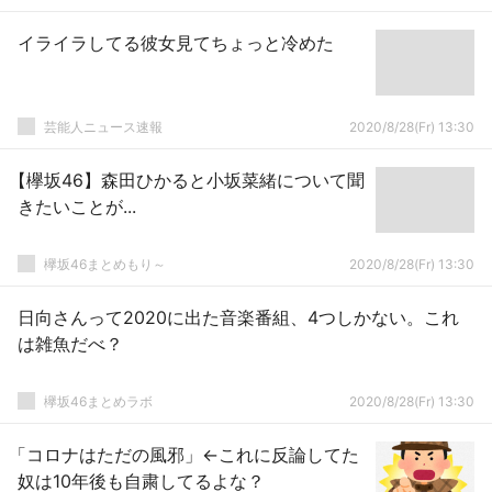
イライラしてる彼女見てちょっと冷めた
芸能人ニュース速報
2020/8/28(Fr) 13:30
【欅坂46】森田ひかると小坂菜緒について聞
きたいことが...
欅坂46まとめもり～
2020/8/28(Fr) 13:30
日向さんって2020に出た音楽番組、4つしかない。これ
は雑魚だべ？
欅坂46まとめラボ
2020/8/28(Fr) 13:30
「コロナはただの風邪」←これに反論してた
奴は10年後も自粛してるよな？