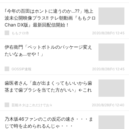
｢今年の百田はホントに違うのか…??」地上
波未公開映像プラス!! テレ朝動画『ももクロ
Chan DX版』最新回配信開始！
ももクロ侍
2020/8/28(Fr) 12:45
伊右衛門「ペットボトルのパッケージ変え
たいなぁ…せや！」
GOSSIP速報
2020/8/28(Fr) 12:45
歯医者さん「血が出まくってもいいから歯
茎まで歯ブラシを当てた方がいい」←これ
芸能ネタはこれだけでおｋ
2020/8/28(Fr) 12:40
乃木坂46ファンのこの反応の速さ・・・ま
じで時を止められるんじゃ・・・