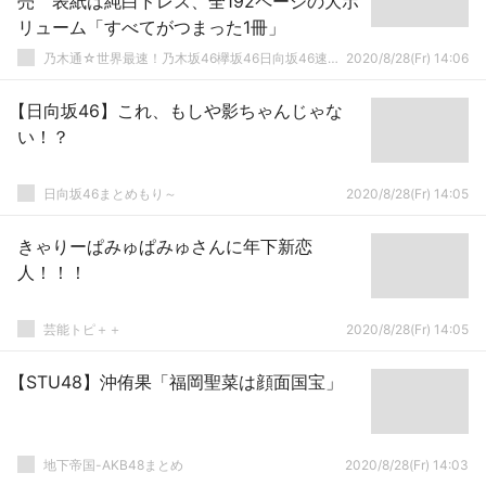
売 表紙は純白ドレス、全192ページの大ボ
リューム「すべてがつまった1冊」
乃木通☆世界最速！乃木坂46欅坂46日向坂46速報まとめ
2020/8/28(Fr) 14:06
【日向坂46】これ、もしや影ちゃんじゃな
い！？
日向坂46まとめもり～
2020/8/28(Fr) 14:05
きゃりーぱみゅぱみゅさんに年下新恋
人！！！
芸能トピ＋＋
2020/8/28(Fr) 14:05
【STU48】沖侑果「福岡聖菜は顔面国宝」
地下帝国-AKB48まとめ
2020/8/28(Fr) 14:03