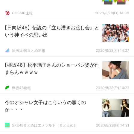
GOSSIP速報
2020/8/28(Fr) 14:30
【日向坂46】伝説の『立ち漕ぎお渡し会』と
いう神イベの思い出
日向坂46まとめ速報
2020/8/28(Fr) 14:27
【欅坂46】松平璃子さんのショーパン姿がた
まらんｗｗｗｗ
欅坂46速報
2020/8/28(Fr) 14:22
今のオシャレ女子はこういうの履くの
か・・・
SKE48まとめはエメラルド（まとえめ）
2020/8/28(Fr) 14:21