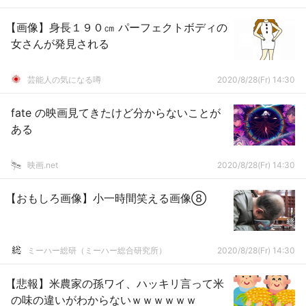
【画像】身長１９０㎝ パーフェクトボディの
女さんが発見される
芸能人の気になる噂
2020/8/28(Fr) 14:30
fate の映画見てきたけど分からないことが
ある
映画.net
2020/8/28(Fr) 14:30
【おもしろ画像】小一時間笑える画像⑧
ミーハー総研（ミーハー総合研究所）
2020/8/28(Fr) 14:30
【悲報】米農家の孫ワイ、ハッキリ言って米
の味の違いがわからないｗｗｗｗｗｗ