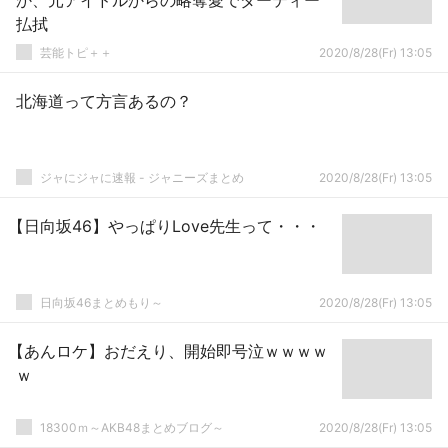
か、元アイドルからの略奪愛でダーティー
払拭
芸能トピ＋＋
2020/8/28(Fr) 13:05
北海道って方言あるの？
ジャにジャに速報 - ジャニーズまとめ
2020/8/28(Fr) 13:05
【日向坂46】やっぱりLove先生って・・・
日向坂46まとめもり～
2020/8/28(Fr) 13:05
【あんロケ】おだえり、開始即号泣ｗｗｗｗ
ｗ
18300ｍ～AKB48まとめブログ～
2020/8/28(Fr) 13:05