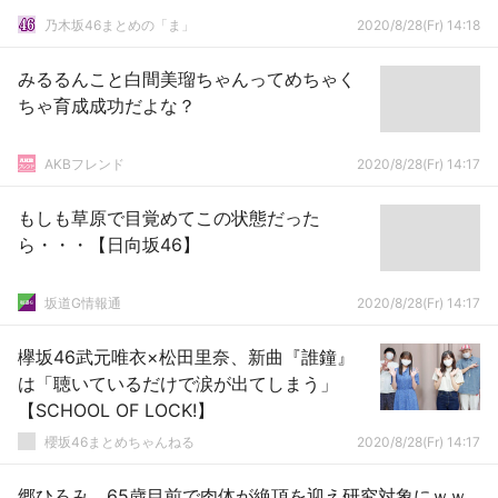
乃木坂46まとめの「ま」
2020/8/28(Fr) 14:18
みるるんこと白間美瑠ちゃんってめちゃく
ちゃ育成成功だよな？
AKBフレンド
2020/8/28(Fr) 14:17
もしも草原で目覚めてこの状態だった
ら・・・【日向坂46】
坂道G情報通
2020/8/28(Fr) 14:17
欅坂46武元唯衣×松田里奈、新曲『誰鐘』
は「聴いているだけで涙が出てしまう」
【SCHOOL OF LOCK!】
櫻坂46まとめちゃんねる
2020/8/28(Fr) 14:17
郷ひろみ、65歳目前で肉体が絶頂を迎え研究対象にｗｗ