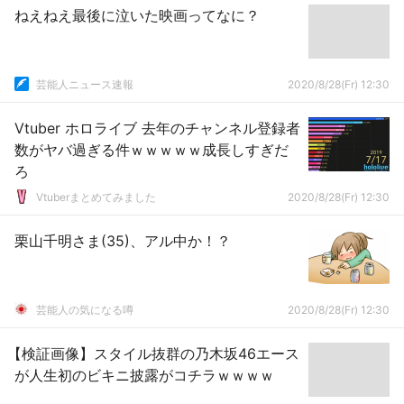
ねえねえ最後に泣いた映画ってなに？
芸能人ニュース速報
2020/8/28(Fr) 12:30
Vtuber ホロライブ 去年のチャンネル登録者
数がヤバ過ぎる件ｗｗｗｗｗ成長しすぎだ
ろ
Vtuberまとめてみました
2020/8/28(Fr) 12:30
栗山千明さま(35)、アル中か！？
芸能人の気になる噂
2020/8/28(Fr) 12:30
【検証画像】スタイル抜群の乃木坂46エース
が人生初のビキニ披露がコチラｗｗｗｗ