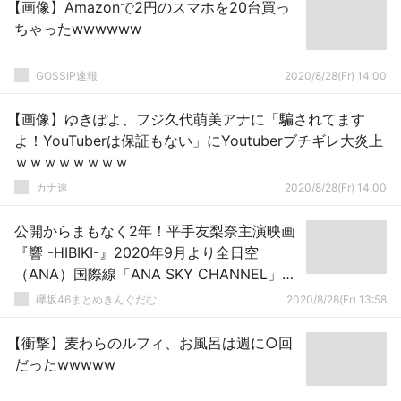
【画像】Amazonで2円のスマホを20台買っ
ちゃったwwwwww
GOSSIP速報
2020/8/28(Fr) 14:00
【画像】ゆきぽよ、フジ久代萌美アナに「騙されてます
よ！YouTuberは保証もない」にYoutuberブチギレ大炎上
ｗｗｗｗｗｗｗｗ
カナ速
2020/8/28(Fr) 14:00
公開からまもなく2年！平手友梨奈主演映画
『響 -HIBIKI-』2020年9月より全日空
（ANA）国際線「ANA SKY CHANNEL」視
覚障がい者向け日本語音声ガイドに対応
欅坂46まとめきんぐだむ
2020/8/28(Fr) 13:58
【衝撃】麦わらのルフィ、お風呂は週に○回
だったwwwww