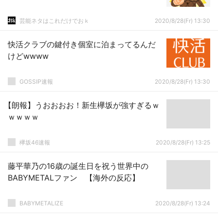
芸能ネタはこれだけでおｋ
2020/8/28(Fr) 13:30
快活クラブの鍵付き個室に泊まってるんだ
けどwwww
GOSSIP速報
2020/8/28(Fr) 13:30
【朗報】うおおおお！新生欅坂が強すぎるｗ
ｗｗｗｗ
欅坂46速報
2020/8/28(Fr) 13:25
藤平華乃の16歳の誕生日を祝う世界中の
BABYMETALファン 【海外の反応】
BABYMETALIZE
2020/8/28(Fr) 13:24