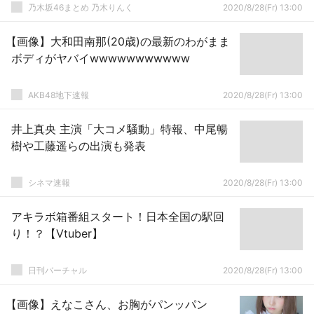
乃木坂46まとめ 乃木りんく
2020/8/28(Fr) 13:00
【画像】大和田南那(20歳)の最新のわがまま
ボディがヤバイwwwwwwwwwww
AKB48地下速報
2020/8/28(Fr) 13:00
井上真央 主演「大コメ騒動」特報、中尾暢
樹や工藤遥らの出演も発表
シネマ速報
2020/8/28(Fr) 13:00
アキラボ箱番組スタート！日本全国の駅回
り！？【Vtuber】
日刊バーチャル
2020/8/28(Fr) 13:00
【画像】えなこさん、お胸がパンッパン