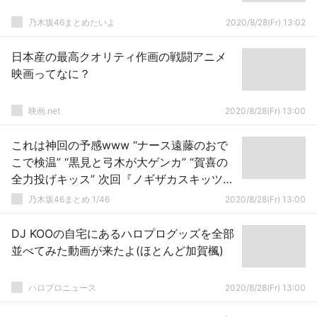
乃木坂46まとめたいよ
2020/8/28(Fr) 13:02
日本産の最高クオリティ作画の戦闘アニメ
映画ってなに？
映画.net
2020/8/28(Fr) 13:00
これは神回の予感www “ナース遠藤のおで
こで検温” “黒見と弓木が大ゲンカ” “賀喜の
全力投げキッス” 次回『ノギザカスキッツ』
番組詳細が公開！！！
乃木坂46まとめ 1/46
2020/8/28(Fr) 13:00
DJ KOOの自宅にあるハロプログッズを全部
並べてみた動画が来たよ(ほとんど加賀楓)
ハロプロニュース
2020/8/28(Fr) 13:00