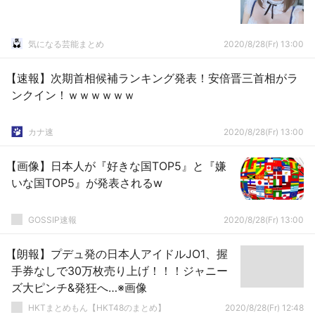
気になる芸能まとめ
2020/8/28(Fr) 13:00
【速報】次期首相候補ランキング発表！安倍晋三首相がラ
ンクイン！ｗｗｗｗｗｗ
カナ速
2020/8/28(Fr) 13:00
【画像】日本人が『好きな国TOP5』と『嫌
いな国TOP5』が発表されるw
GOSSIP速報
2020/8/28(Fr) 13:00
【朗報】プデュ発の日本人アイドルJO1、握
手券なしで30万枚売り上げ！！！ジャニー
ズ大ピンチ&発狂へ…※画像
HKTまとめもん【HKT48のまとめ】
2020/8/28(Fr) 12:48