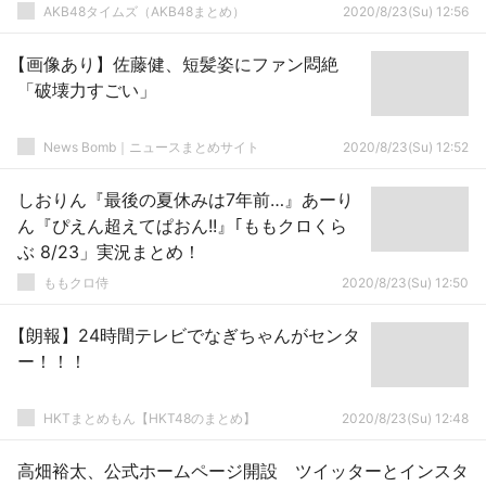
AKB48タイムズ（AKB48まとめ）
2020/8/23(Su) 12:56
【画像あり】佐藤健、短髪姿にファン悶絶
「破壊力すごい」
News Bomb｜ニュースまとめサイト
2020/8/23(Su) 12:52
しおりん『最後の夏休みは7年前…』あーり
ん『ぴえん超えてぱおん!!』｢ももクロくら
ぶ 8/23」実況まとめ！
ももクロ侍
2020/8/23(Su) 12:50
【朗報】24時間テレビでなぎちゃんがセンタ
ー！！！
HKTまとめもん【HKT48のまとめ】
2020/8/23(Su) 12:48
高畑裕太、公式ホームページ開設 ツイッターとインスタ