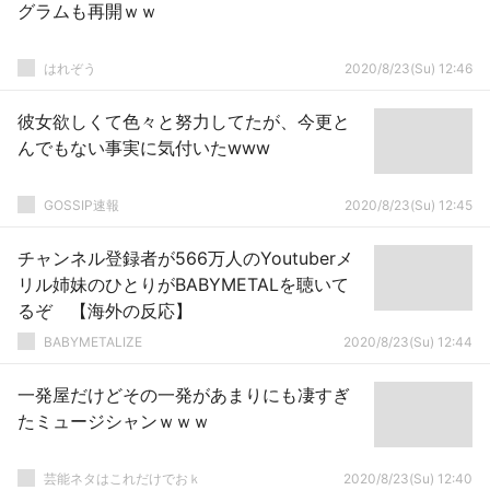
グラムも再開ｗｗ
はれぞう
2020/8/23(Su) 12:46
彼女欲しくて色々と努力してたが、今更と
んでもない事実に気付いたwww
GOSSIP速報
2020/8/23(Su) 12:45
チャンネル登録者が566万人のYoutuberメ
リル姉妹のひとりがBABYMETALを聴いて
るぞ 【海外の反応】
BABYMETALIZE
2020/8/23(Su) 12:44
一発屋だけどその一発があまりにも凄すぎ
たミュージシャンｗｗｗ
芸能ネタはこれだけでおｋ
2020/8/23(Su) 12:40