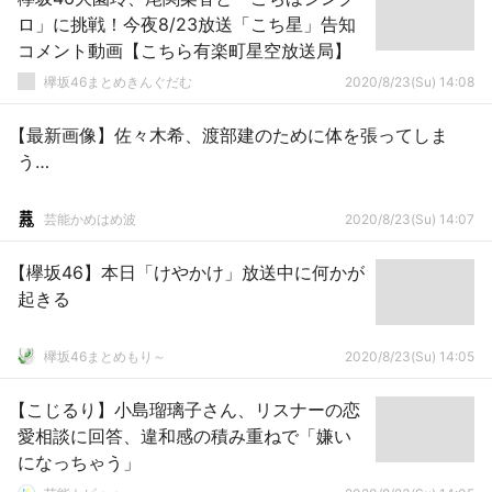
ロ」に挑戦！今夜8/23放送「こち星」告知
コメント動画【こちら有楽町星空放送局】
欅坂46まとめきんぐだむ
2020/8/23(Su) 14:08
【最新画像】佐々木希、渡部建のために体を張ってしま
う…
芸能かめはめ波
2020/8/23(Su) 14:07
【欅坂46】本日「けやかけ」放送中に何かが
起きる
欅坂46まとめもり～
2020/8/23(Su) 14:05
【こじるり】小島瑠璃子さん、リスナーの恋
愛相談に回答、違和感の積み重ねで「嫌い
になっちゃう」