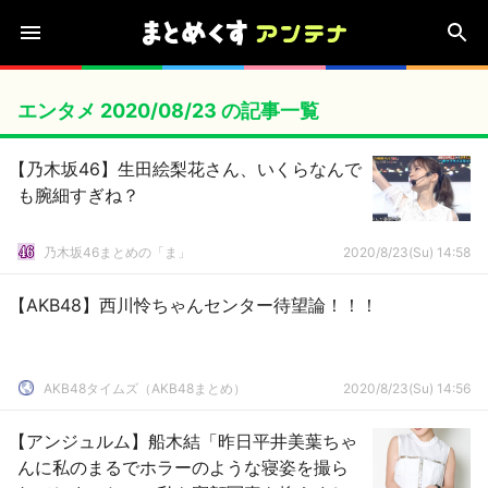
エンタメ 2020/08/23 の記事一覧
【乃木坂46】生田絵梨花さん、いくらなんで
も腕細すぎね？
乃木坂46まとめの「ま」
2020/8/23(Su) 14:58
【AKB48】西川怜ちゃんセンター待望論！！！
AKB48タイムズ（AKB48まとめ）
2020/8/23(Su) 14:56
【アンジュルム】船木結「昨日平井美葉ちゃ
んに私のまるでホラーのような寝姿を撮ら