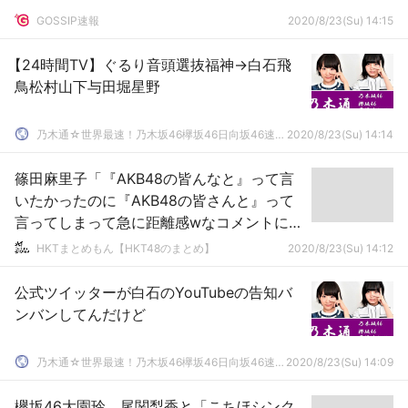
GOSSIP速報
2020/8/23(Su) 14:15
【24時間TV】ぐるり音頭選抜福神→白石飛
鳥松村山下与田堀星野
乃木通☆世界最速！乃木坂46欅坂46日向坂46速報まとめ
2020/8/23(Su) 14:14
篠田麻里子「『AKB48の皆んなと』って言
いたかったのに『AKB48の皆さんと』って
言ってしまって急に距離感wなコメントにな
ってたw」
HKTまとめもん【HKT48のまとめ】
2020/8/23(Su) 14:12
公式ツイッターが白石のYouTubeの告知バ
ンバンしてんだけど
乃木通☆世界最速！乃木坂46欅坂46日向坂46速報まとめ
2020/8/23(Su) 14:09
欅坂46大園玲、尾関梨香と「こちほシンク