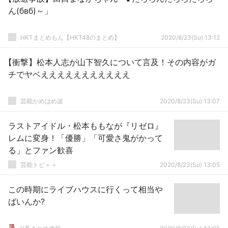
ん(бвб)～」
HKTまとめもん【HKT48のまとめ】
2020/8/23(Su) 13:12
【衝撃】松本人志が山下智久について言及！その内容がガ
チでヤベえええええええええええ
芸能かめはめ波
2020/8/23(Su) 13:07
ラストアイドル・松本ももなが『リゼロ』
レムに変身！「優勝」「可愛さ鬼がかって
る」とファン歓喜
芸能トピ＋＋
2020/8/23(Su) 13:05
この時期にライブハウスに行くって相当や
ばいんか?