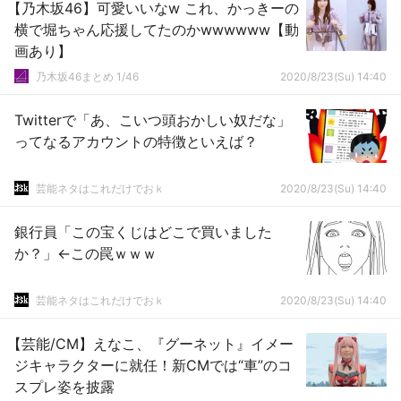
【乃木坂46】可愛いいなw これ、かっきーの
横で堀ちゃん応援してたのかwwwwww【動
画あり】
乃木坂46まとめ 1/46
2020/8/23(Su) 14:40
Twitterで「あ、こいつ頭おかしい奴だな」
ってなるアカウントの特徴といえば？
芸能ネタはこれだけでおｋ
2020/8/23(Su) 14:40
銀行員「この宝くじはどこで買いました
か？」←この罠ｗｗｗ
芸能ネタはこれだけでおｋ
2020/8/23(Su) 14:40
【芸能/CM】えなこ、『グーネット』イメー
ジキャラクターに就任！新CMでは“車”のコ
スプレ姿を披露