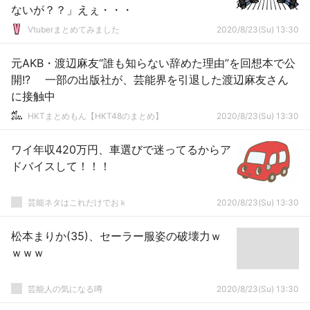
ないが？？」えぇ・・・
Vtuberまとめてみました
2020/8/23(Su) 13:30
元AKB・渡辺麻友“誰も知らない辞めた理由”を回想本で公
開!? 一部の出版社が、芸能界を引退した渡辺麻友さん
に接触中
HKTまとめもん【HKT48のまとめ】
2020/8/23(Su) 13:30
ワイ年収420万円、車選びで迷ってるからア
ドバイスして！！！
芸能ネタはこれだけでおｋ
2020/8/23(Su) 13:30
松本まりか(35)、セーラー服姿の破壊力ｗ
ｗｗｗ
芸能人の気になる噂
2020/8/23(Su) 13:30