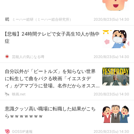
ミーハー総研（ミーハー総合研究所）
2020/8/23(Su) 14:30
【悲報】24時間テレビで女子高生10人が熱中
症
芸能人の気になる噂
2020/8/23(Su) 14:30
自分以外が「ビートルズ」を知らない世界
に転生して曲をパクる映画「イエスタデ
イ」がアマプラに登場。名作だからオスス
メ
映画.net
2020/8/23(Su) 14:30
意識クッソ高い職場に転職した結果がこち
らｗｗｗｗｗｗｗ
GOSSIP速報
2020/8/23(Su) 14:30