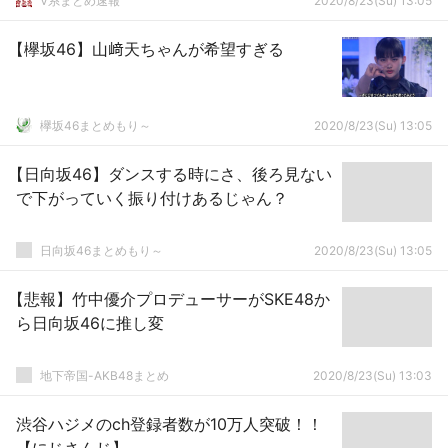
V系まとめ速報
2020/8/23(Su) 13:05
【欅坂46】山﨑天ちゃんが希望すぎる
欅坂46まとめもり～
2020/8/23(Su) 13:05
【日向坂46】ダンスする時にさ、後ろ見ない
で下がっていく振り付けあるじゃん？
日向坂46まとめもり～
2020/8/23(Su) 13:05
【悲報】竹中優介プロデューサーがSKE48か
ら日向坂46に推し変
地下帝国-AKB48まとめ
2020/8/23(Su) 13:03
渋谷ハジメのch登録者数が10万人突破！！