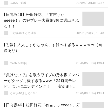
GOSSIP速報
2020/8/23(Su) 13:45
【日向坂46】松田好花、『有吉ぃぃ
eeeee！』の好プレー大賞第3位に選出され
る！！
日向坂46まとめ速報
2020/8/23(Su) 13:43
【朗報】大人しずかちゃん、すけべすぎるｗｗｗｗｗ（画
像あり）
mashlife通信
2020/8/23(Su) 13:41
『負けないで』を歌うワイプの乃木坂メンバ
ーがクッソ可愛すぎるwww『24時間テレ
ビ』ついにエンディング！！！実況まと
め！！！
乃木坂46まとめ 1/46
2020/8/23(Su) 13:41
【日向坂46】松田好花「有吉ぃぃeeeee!」好