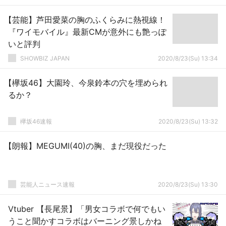
【芸能】芦田愛菜の胸のふくらみに熱視線！
『ワイモバイル』最新CMが意外にも艶っぽ
いと評判
SHOWBIZ JAPAN
2020/8/23(Su) 13:34
【欅坂46】大園玲、今泉鈴本の穴を埋められ
るか？
欅坂46速報
2020/8/23(Su) 13:32
【朗報】MEGUMI(40)の胸、まだ現役だった
芸能人ニュース速報
2020/8/23(Su) 13:30
Vtuber 【長尾景】「男女コラボで何でもい
うこと聞かすコラボはバーニング景しかね