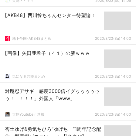
芸能トピ＋＋
2020/8/23(Su) 14:05
【AKB48】西川怜ちゃんセンター待望論！
地下帝国-AKB48まとめ
2020/8/23(Su) 14:03
【画像】矢田亜希子（４１）の腋ｗｗｗ
気になる芸能まとめ
2020/8/23(Su) 14:00
対魔忍アサギ「感度3000倍イグゥゥゥゥゥ
ゥ！！！！！」外国人「www」
大物Youtubeｒ速報
2020/8/23(Su) 14:00
杏土ゆげ&勇気ちひろ”ゆげちー”1周年記念配