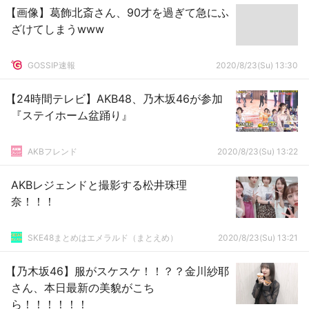
【画像】葛飾北斎さん、90才を過ぎて急にふ
ざけてしまうwww
GOSSIP速報
2020/8/23(Su) 13:30
【24時間テレビ】AKB48、乃木坂46が参加
『ステイホーム盆踊り』
AKBフレンド
2020/8/23(Su) 13:22
AKBレジェンドと撮影する松井珠理
奈！！！
SKE48まとめはエメラルド（まとえめ）
2020/8/23(Su) 13:21
【乃木坂46】服がスケスケ！！？？金川紗耶
さん、本日最新の美貌がこち
ら！！！！！！