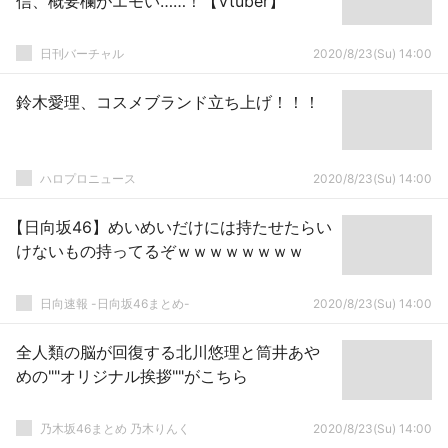
信、概要欄がエモい……！【Vtuber】
日刊バーチャル
2020/8/23(Su) 14:00
鈴木愛理、コスメブランド立ち上げ！！！
ハロプロニュース
2020/8/23(Su) 14:00
【日向坂46】めいめいだけには持たせたらい
けないもの持ってるぞｗｗｗｗｗｗｗｗ
日向速報 -日向坂46まとめ-
2020/8/23(Su) 14:00
全人類の脳が回復する北川悠理と筒井あや
めの""オリジナル挨拶""がこちら
乃木坂46まとめ 乃木りんく
2020/8/23(Su) 14:00