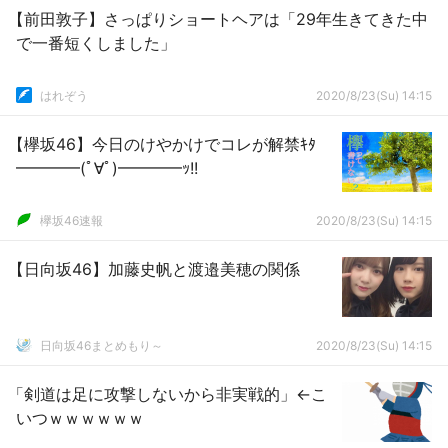
【前田敦子】さっぱりショートヘアは「29年生きてきた中
で一番短くしました」
はれぞう
2020/8/23(Su) 14:15
【欅坂46】今日のけやかけでコレが解禁ｷﾀ
━━━━(ﾟ∀ﾟ)━━━━ｯ!!
欅坂46速報
2020/8/23(Su) 14:15
【日向坂46】加藤史帆と渡邉美穂の関係
日向坂46まとめもり～
2020/8/23(Su) 14:15
「剣道は足に攻撃しないから非実戦的」←こ
いつｗｗｗｗｗｗ