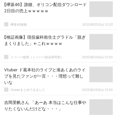
【欅坂46】誰鐘、オリコン配信ダウンロード
2日目の売上ｗｗｗｗｗ
欅坂46速報
2020/8/23(Su) 12:32
【検証画像】現役歯科衛生士グラドル「脱ぎ
まくりました」←これｗｗｗｗ
ミーハー総研（ミーハー総合研究所）
2020/8/23(Su) 12:30
Vtuber ド葛本社のライブと湊あくあのライ
ブを見たファンが一言・・・理想って難し
いな
Vtuberまとめてみました
2020/8/23(Su) 12:30
吉岡里帆さん 「あーあ 本当はこんな仕事や
りたくないんだけどな・・・」