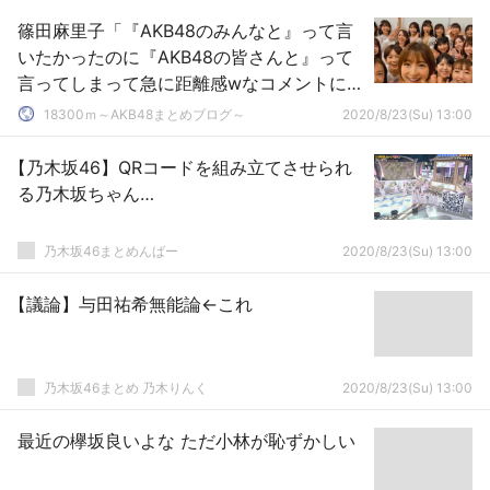
篠田麻里子「『AKB48のみんなと』って言
いたかったのに『AKB48の皆さんと』って
言ってしまって急に距離感wなコメントにな
ってたw」
18300ｍ～AKB48まとめブログ～
2020/8/23(Su) 13:00
【乃木坂46】QRコードを組み立てさせられ
る乃木坂ちゃん…
乃木坂46まとめんばー
2020/8/23(Su) 13:00
【議論】与田祐希無能論←これ
乃木坂46まとめ 乃木りんく
2020/8/23(Su) 13:00
最近の欅坂良いよな ただ小林が恥ずかしい