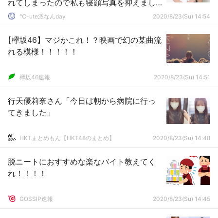
れてしまったので私も寝顔写真を抑えまし
た」
℃-ute派なんday
2020/8/23(Su) 14:54
【欅坂46】マジかこれ！？映画で幻の某曲流
れる模様！！！！！
欅坂46速報
2020/8/23(Su) 14:51
行天優莉奈さん「今日は朝から病院に行っ
てきました」
HKTまとめもん【HKT48のまとめ】
2020/8/23(Su) 14:48
脱ニートにおすすめな楽なバイト教えてく
れ！！！！
GOSSIP速報
2020/8/23(Su) 14:45