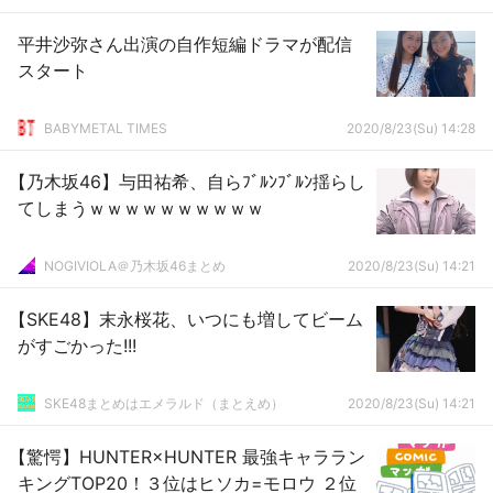
平井沙弥さん出演の自作短編ドラマが配信
スタート
BABYMETAL TIMES
2020/8/23(Su) 14:28
【乃木坂46】与田祐希、自らﾌﾞﾙﾝﾌﾞﾙﾝ揺らし
てしまうｗｗｗｗｗｗｗｗｗｗ
NOGIVIOLA＠乃木坂46まとめ
2020/8/23(Su) 14:21
【SKE48】末永桜花、いつにも増してビーム
がすごかった!!!
SKE48まとめはエメラルド（まとえめ）
2020/8/23(Su) 14:21
【驚愕】HUNTER×HUNTER 最強キャララン
キングTOP20！３位はヒソカ=モロウ ２位