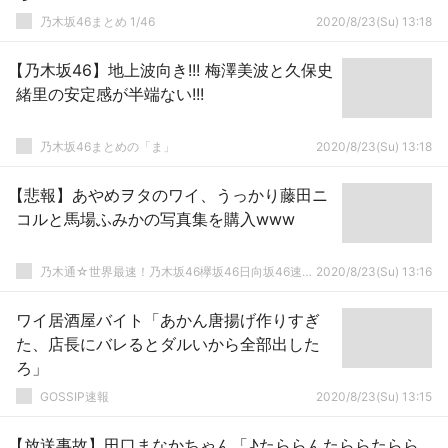
乃木坂46まとめ 1/46
2020/8/23(Su) 13:18
【乃木坂46】地上波向き!!! 梅澤美波と久保史
緒里の安定感が半端ない!!!
乃木坂46まとめの「ま」
2020/8/23(Su) 13:18
【悲報】あやめヲタのワイ、うっかり藤田ニ
コルと馬場ふみかの写真集を購入www
乃木通☆世界最速！乃木坂46欅坂46日向坂46速報まとめ
2020/8/23(Su) 13:16
ワイ居酒屋バイト「あかん唐揚げ作りすぎ
た、店長にバレるとダルいから全部出した
ろ」
GOSSIP速報
2020/8/23(Su) 13:15
【放送事故】田口まなかちゃん「♪たららんたららたらら