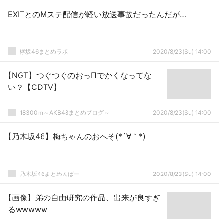
EXITとのMステ配信が軽い放送事故だったんだが…
欅坂46まとめラボ
2020/8/23(Su) 14:00
【NGT】つぐつぐのおっΠでかくなってな
い？【CDTV】
18300ｍ～AKB48まとめブログ～
2020/8/23(Su) 14:00
【乃木坂46】梅ちゃんのおへそ(*´∀｀*)
乃木坂46まとめんばー
2020/8/23(Su) 14:00
【画像】弟の自由研究の作品、出来が良すぎ
るwwwww