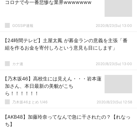
コロナで今一番悲惨な業界wwwwwww
GOSSIP速報
2020/8/23(Su) 13:00
【24時間テレビ】土屋太鳳 が募金ランの意義を主張「番
組を作るお金を寄付しろという意見も目にします」
カナ速
2020/8/23(Su) 13:00
【乃木坂46】高校生には見えん・・・岩本蓮
加さん、本日最新の美貌がこち
ら！！！！！！
乃木坂46まとめ 1/46
2020/8/23(Su) 12:58
【AKB48】加藤玲奈ってなんで急に干されたの？【れなっ
ち】