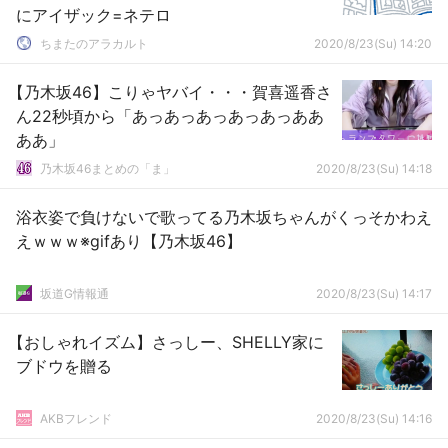
にアイザック=ネテロ
ちまたのアラカルト
2020/8/23(Su) 14:20
【乃木坂46】こりゃヤバイ・・・賀喜遥香さ
ん22秒頃から「あっあっあっあっあっああ
ああ」
乃木坂46まとめの「ま」
2020/8/23(Su) 14:18
浴衣姿で負けないで歌ってる乃木坂ちゃんがくっそかわえ
えｗｗｗ※gifあり【乃木坂46】
坂道G情報通
2020/8/23(Su) 14:17
【おしゃれイズム】さっしー、SHELLY家に
ブドウを贈る
AKBフレンド
2020/8/23(Su) 14:16