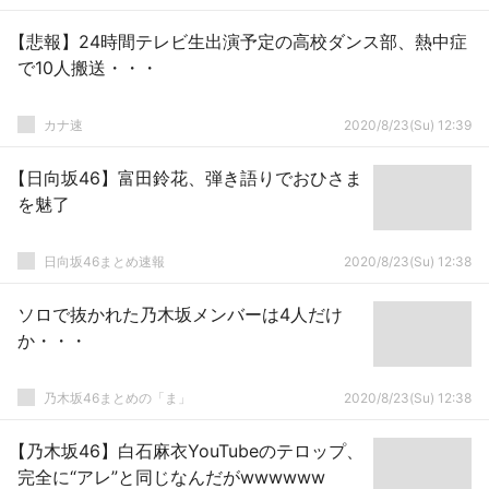
【悲報】24時間テレビ生出演予定の高校ダンス部、熱中症
で10人搬送・・・
カナ速
2020/8/23(Su) 12:39
【日向坂46】富田鈴花、弾き語りでおひさま
を魅了
日向坂46まとめ速報
2020/8/23(Su) 12:38
ソロで抜かれた乃木坂メンバーは4人だけ
か・・・
乃木坂46まとめの「ま」
2020/8/23(Su) 12:38
【乃木坂46】白石麻衣YouTubeのテロップ、
完全に“アレ”と同じなんだがwwwwww