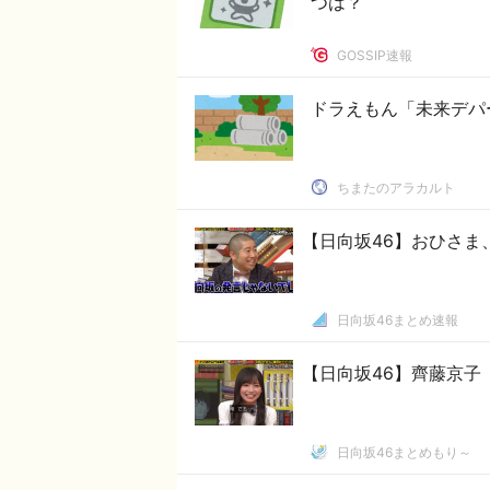
つは？
GOSSIP速報
ドラえもん「未来デパ
ちまたのアラカルト
【日向坂46】おひさま
日向坂46まとめ速報
【日向坂46】齊藤京子
日向坂46まとめもり～