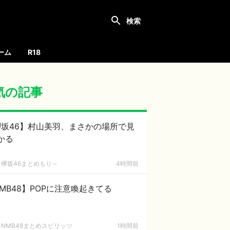
ーム
R18
気の記事
櫻坂46】村山美羽、まさかの場所で見
かる
欅坂46まとめもり～
4時間前
MB48】POPに注意喚起きてる
NMB48まとめスピリッツ
1時間前