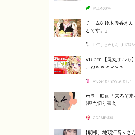
欅坂46速報
チーム8 鈴木優香さん
とです。」
HKTまとめもん【HKT4
Vtuber 【尾丸ポ
よねｗｗｗｗｗｗ
Vtuberまとめてみました
ホラー映画「来るぞ来
(視点切り替え」
GOSSIP速報
【朗報】地頭江音々さ