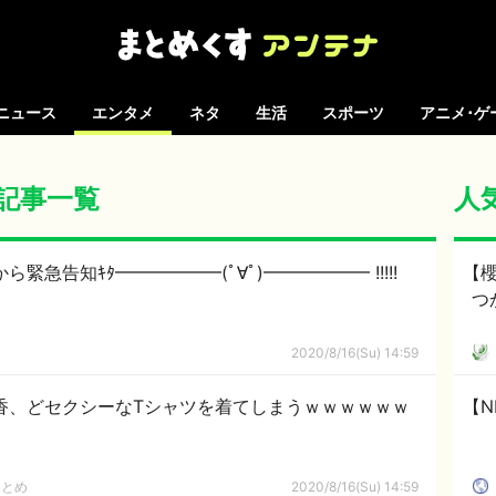
ニュース
エンタメ
ネタ
生活
スポーツ
アニメ･ゲ
 の記事一覧
人
緊急告知ｷﾀ━━━━━━(ﾟ∀ﾟ)━━━━━━ !!!!!
【
つ
2020/8/16(Su) 14:59
香、どセクシーなTシャツを着てしまうｗｗｗｗｗｗ
【N
まとめ
2020/8/16(Su) 14:59