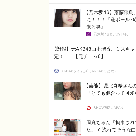
【乃木坂46】齋藤飛鳥
に！！！『段ボール7
来る笑』
乃木坂46まとめ 1/46
【朗報】元AKB48山本瑠香、ミスキ
定！！！【元チーム8】
AKB48タイムズ（AKB48まとめ）
【芸能】堀北真希さんの妹
「とても似合って可愛
SHOWBIZ JAPAN
周庭ちゃん「拘束され
た」 ←流れてそうな