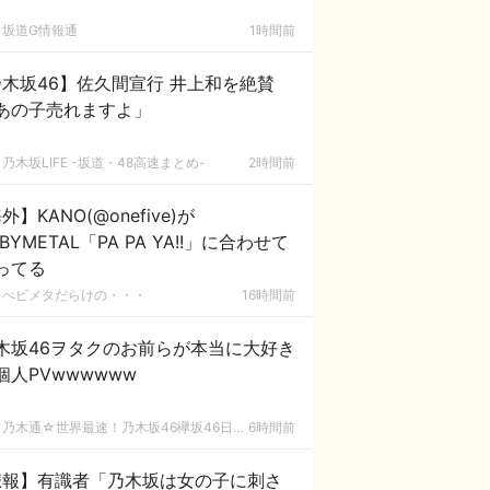
坂道G情報通
1時間前
木坂46】佐久間宣行 井上和を絶賛
あの子売れますよ」
乃木坂LIFE -坂道・48高速まとめ-
2時間前
外】KANO(@onefive)が
BYMETAL「PA PA YA!!」に合わせて
ってる
べビメタだらけの・・・
16時間前
木坂46ヲタクのお前らが本当に大好き
個人PVwwwwww
乃木通☆世界最速！乃木坂46欅坂46日向坂46速報まとめ
6時間前
悲報】有識者「乃木坂は女の子に刺さ