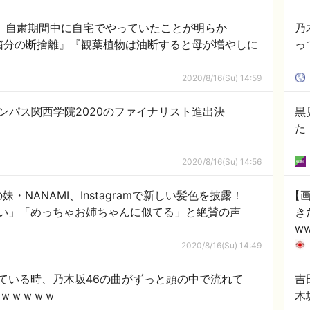
、自粛期間中に自宅でやっていたことが明らか
乃
箱分の断捨離』『観葉植物は油断すると母が増やしに
っ
2020/8/16(Su) 14:59
ャンパス関西学院2020のファイナリスト進出決
黒
た
2020/8/16(Su) 14:56
・NANAMI、Instagramで新しい髪色を披露！
【
い」「めっちゃお姉ちゃんに似てる」と絶賛の声
き
w
2020/8/16(Su) 14:49
ている時、乃木坂46の曲がずっと頭の中で流れて
吉
曲ｗｗｗｗｗ
木