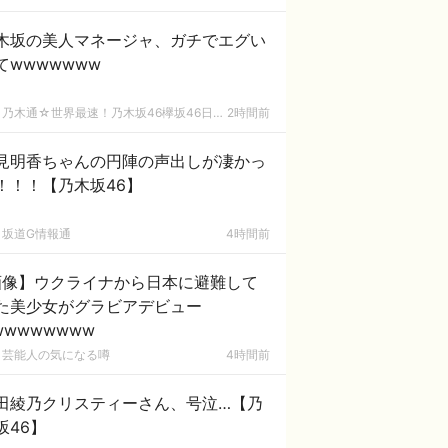
木坂の美人マネージャ、ガチでエグい
てwwwwwww
乃木通☆世界最速！乃木坂46欅坂46日向坂46速報まとめ
2時間前
見明香ちゃんの円陣の声出しが凄かっ
！！！【乃木坂46】
坂道G情報通
4時間前
画像】ウクライナから日本に避難して
た美少女がグラビアデビュー
wwwwwwww
芸能人の気になる噂
4時間前
田綾乃クリスティーさん、号泣…【乃
坂46】