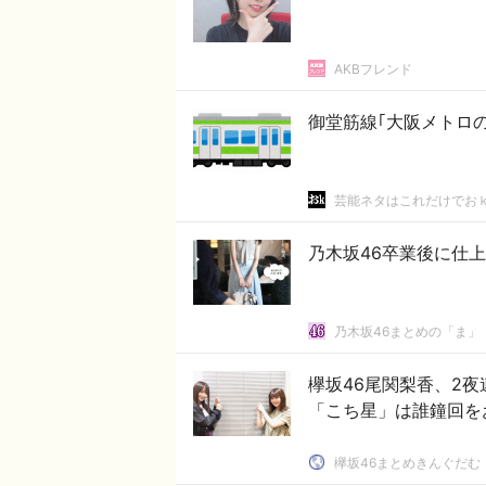
AKBフレンド
御堂筋線｢大阪メトロ
芸能ネタはこれだけでお
乃木坂46卒業後に仕上
乃木坂46まとめの「ま」
欅坂46尾関梨香、2夜
「こち星」は誰鐘回を
欅坂46まとめきんぐだむ