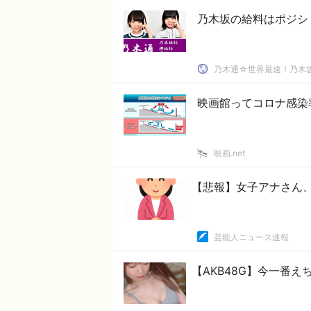
乃木坂の給料はポジシ
乃木通☆世界最速！乃木坂
映画館ってコロナ感染
映画.net
【悲報】女子アナさん
芸能人ニュース速報
【AKB48G】今一番