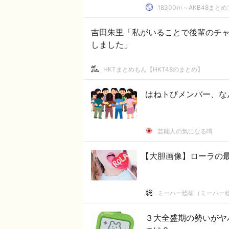
18300ｍ～AKB48まと
吉田朱里「私がいることで後輩のチ
しました」
HKTまとめもん【HKT48のまとめ】
はねトびメンバー、な
芸能人の気になる噂
【大胆画像】ローラの
ミーハー総研（ミーハー
３大全盛期の勢いがヤ