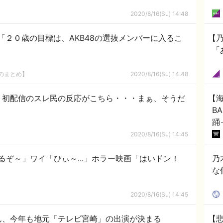
2020/8/16(Su) 14:48
「２０歳の目標は、AKB48の選抜メンバーに入るこ
【乃
「
8のまとめ】
2020/8/16(Su) 14:48
ルカ】初配信のスレ民の反応がこちら・・・まぁ、そうだ
【海
BA
踊
2020/8/16(Su) 14:45
るぞ～」ワイ「ひぃ～...」ホラー映画「はいドン！
乃
な
2020/8/16(Su) 14:45
ん、今年も地元「テレビ宮崎」の出演が決まる
【