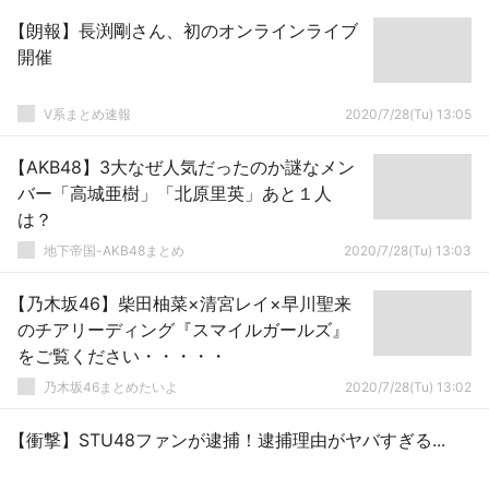
【朗報】長渕剛さん、初のオンラインライブ
開催
V系まとめ速報
2020/7/28(Tu) 13:05
【AKB48】3大なぜ人気だったのか謎なメン
バー「高城亜樹」「北原里英」あと１人
は？
地下帝国-AKB48まとめ
2020/7/28(Tu) 13:03
【乃木坂46】柴田柚菜×清宮レイ×早川聖来
のチアリーディング『スマイルガールズ』
をご覧ください・・・・・
乃木坂46まとめたいよ
2020/7/28(Tu) 13:02
【衝撃】STU48ファンが逮捕！逮捕理由がヤバすぎる...