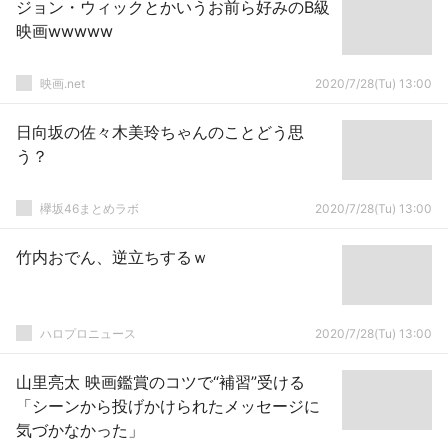
ジョン・ウィックとかいうお前ら好みのB級
映画wwwww
映画.net
2020/7/28(Tu) 13:00
日向坂の佐々木美玲ちゃんのことどう思
う？
欅坂46まとめラボ
2020/7/28(Tu) 13:00
竹内おでん、逆立ちするｗ
ハロプロニュース
2020/7/28(Tu) 13:00
山里亮太 映画鑑賞のコツで“補習”受ける
「シーンから投げかけられたメッセージに
気づかなかった」