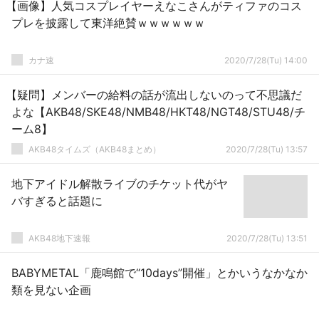
【画像】人気コスプレイヤーえなこさんがティファのコス
プレを披露して東洋絶賛ｗｗｗｗｗｗ
カナ速
2020/7/28(Tu) 14:00
【疑問】メンバーの給料の話が流出しないのって不思議だ
よな【AKB48/SKE48/NMB48/HKT48/NGT48/STU48/チ
ーム8】
AKB48タイムズ（AKB48まとめ）
2020/7/28(Tu) 13:57
地下アイドル解散ライブのチケット代がヤ
バすぎると話題に
AKB48地下速報
2020/7/28(Tu) 13:51
BABYMETAL「鹿鳴館で“10days”開催」とかいうなかなか
類を見ない企画