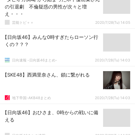
の引退劇 不倫疑惑の男性が次々と増
え・・・
芸能トピ＋＋
2020/7/28(Tu) 14:05
【日向坂46】みんな0時すぎたらローソン行
くの？？？
日向速報 -日向坂46まとめ-
2020/7/28(Tu) 14:03
【SKE48】西満里奈さん、鎖に繋がれる
地下帝国-AKB48まとめ
2020/7/28(Tu) 14:03
【日向坂46】おひさま、0時からの戦いに備
える