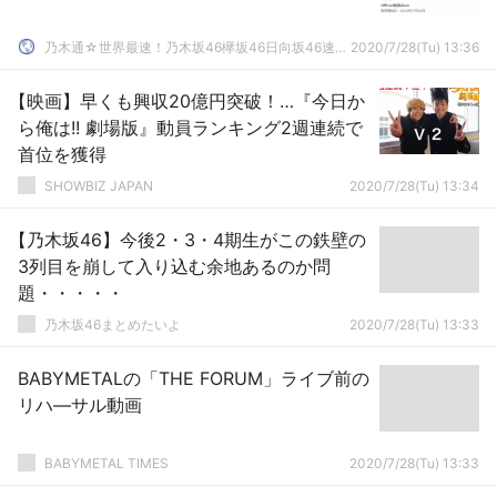
乃木通☆世界最速！乃木坂46欅坂46日向坂46速報まとめ
2020/7/28(Tu) 13:36
【映画】早くも興収20億円突破！…『今日か
ら俺は!! 劇場版』動員ランキング2週連続で
首位を獲得
SHOWBIZ JAPAN
2020/7/28(Tu) 13:34
【乃木坂46】今後2・3・4期生がこの鉄壁の
3列目を崩して入り込む余地あるのか問
題・・・・・
乃木坂46まとめたいよ
2020/7/28(Tu) 13:33
BABYMETALの「THE FORUM」ライブ前の
リハ―サル動画
BABYMETAL TIMES
2020/7/28(Tu) 13:33