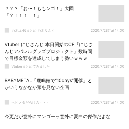
？？？「お〜！ももンゴ！」大園
「？！！！！！」
乃木坂46まとめ 乃木りんく
2020/7/28(Tu) 14:00
Vtuber にじさんじ 本日開始のCF『にじさ
んじアパレルグッズプロジェクト』数時間
で目標金額を達成してしまう勢いｗｗｗ
Vtuberまとめてみました
2020/7/28(Tu) 14:00
BABYMETAL「鹿鳴館で“10days”開催」と
かいうなかなか類を見ない企画
べビメタだらけの・・・
2020/7/28(Tu) 14:00
今更だが意外にマンゴーっ意外に夏曲の傑作だよな