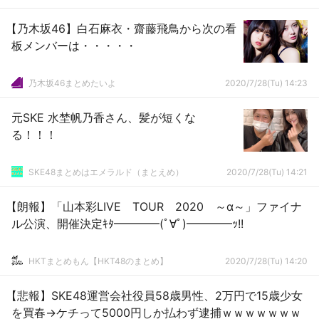
【乃木坂46】白石麻衣・齋藤飛鳥から次の看
板メンバーは・・・・・
乃木坂46まとめたいよ
2020/7/28(Tu) 14:23
元SKE 水埜帆乃香さん、髪が短くな
る！！！
SKE48まとめはエメラルド（まとえめ）
2020/7/28(Tu) 14:21
【朗報】「山本彩LIVE TOUR 2020 ～α～」ファイナ
ル公演、開催決定ｷﾀ━━━━(ﾟ∀ﾟ)━━━━ｯ!!
HKTまとめもん【HKT48のまとめ】
2020/7/28(Tu) 14:20
【悲報】SKE48運営会社役員58歳男性、2万円で15歳少女
を買春→ケチって5000円しか払わず逮捕ｗｗｗｗｗｗｗ