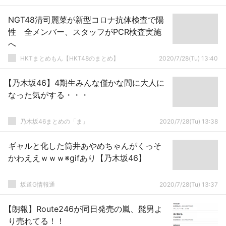
NGT48清司麗菜が新型コロナ抗体検査で陽
性 全メンバー、スタッフがPCR検査実施
へ
HKTまとめもん【HKT48のまとめ】
2020/7/28(Tu) 13:40
【乃木坂46】4期生みんな僅かな間に大人に
なった気がする・・・
乃木坂46まとめの「ま」
2020/7/28(Tu) 13:38
ギャルと化した筒井あやめちゃんがくっそ
かわええｗｗｗ※gifあり【乃木坂46】
坂道G情報通
2020/7/28(Tu) 13:37
【朗報】Route246が同日発売の嵐、髭男よ
り売れてる！！