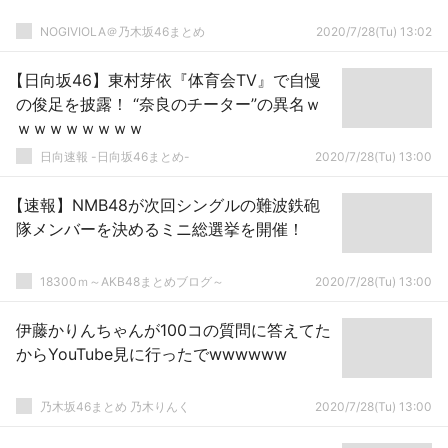
NOGIVIOLA＠乃木坂46まとめ
2020/7/28(Tu) 13:02
【日向坂46】東村芽依『体育会TV』で自慢
の俊足を披露！ “奈良のチーター”の異名ｗ
ｗｗｗｗｗｗｗｗ
日向速報 -日向坂46まとめ-
2020/7/28(Tu) 13:00
【速報】NMB48が次回シングルの難波鉄砲
隊メンバーを決めるミニ総選挙を開催！
18300ｍ～AKB48まとめブログ～
2020/7/28(Tu) 13:00
伊藤かりんちゃんが100コの質問に答えてた
からYouTube見に行ったでwwwwww
乃木坂46まとめ 乃木りんく
2020/7/28(Tu) 13:00