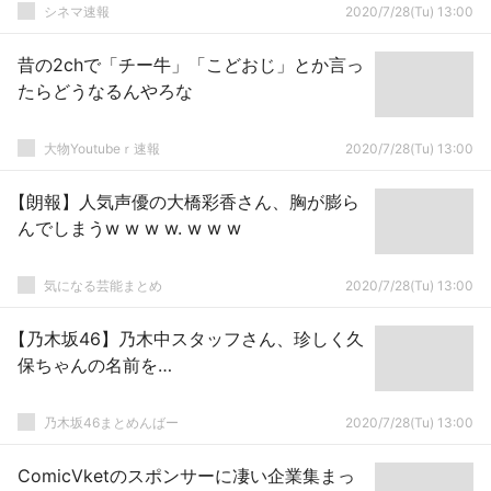
シネマ速報
2020/7/28(Tu) 13:00
昔の2chで「チー牛」「こどおじ」とか言っ
たらどうなるんやろな
大物Youtubeｒ速報
2020/7/28(Tu) 13:00
【朗報】人気声優の大橋彩香さん、胸が膨ら
んでしまうw w w w. w w w
気になる芸能まとめ
2020/7/28(Tu) 13:00
【乃木坂46】乃木中スタッフさん、珍しく久
保ちゃんの名前を…
乃木坂46まとめんばー
2020/7/28(Tu) 13:00
ComicVketのスポンサーに凄い企業集まっ