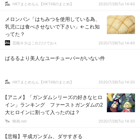
HKTまとめもん【HKT48のまとめ】
2020/7/28(Tu) 14:40
メロンパン「はちみつを使用している為、
乳児には食べさせないで下さい」←これ知
ってた？
芸能ネタはこれだけでおｋ
2020/7/28(Tu) 14:40
ぱるるより美人なユーチューバーがいない件
HKTまとめもん【HKT48のまとめ】
2020/7/28(Tu) 14:30
【アニメ】「ガンダムシリーズの好きなヒロ
イン」ランキング ファーストガンダムの2
大ヒロインに割って入ったのは？
映画.net
2020/7/28(Tu) 14:30
【悲報】平成ガンダム、ダサすぎる