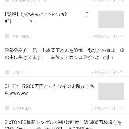
乃木坂46まとめの「ま」
2020/7/28(Tu) 13:18
【朗報】けやみみにこのペアｷﾀ━━━━(ﾟ
∀ﾟ)━━━━ｯ!!
欅坂46速報
2020/7/28(Tu) 13:16
伊勢谷友介 兄・山本寛斎さんを追悼「あなたの血は、僕
の中に生きてます」「最後までカッコ良かったです」
はれぞう
2020/7/28(Tu) 13:15
5年前年収200万円だったワイの末路がこち
らwwwww
GOSSIP速報
2020/7/28(Tu) 13:15
SixTONES最新シングルが初登場1位、週間60万枚超えを