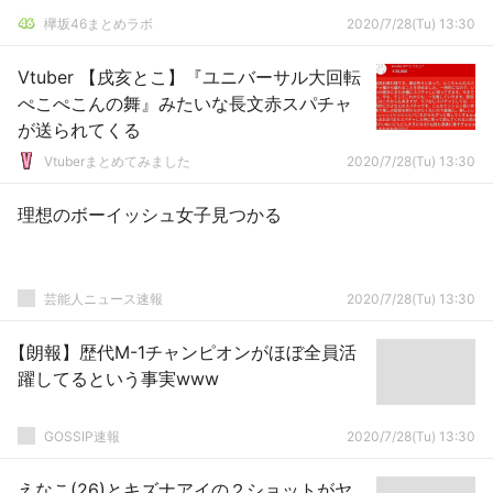
欅坂46まとめラボ
2020/7/28(Tu) 13:30
Vtuber 【戌亥とこ】『ユニバーサル大回転
ぺこぺこんの舞』みたいな長文赤スパチャ
が送られてくる
Vtuberまとめてみました
2020/7/28(Tu) 13:30
理想のボーイッシュ女子見つかる
芸能人ニュース速報
2020/7/28(Tu) 13:30
【朗報】歴代M-1チャンピオンがほぼ全員活
躍してるという事実www
GOSSIP速報
2020/7/28(Tu) 13:30
えなこ(26)とキズナアイの２ショットがヤ