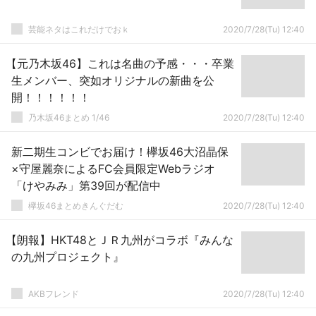
芸能ネタはこれだけでおｋ
2020/7/28(Tu) 12:40
【元乃木坂46】これは名曲の予感・・・卒業
生メンバー、突如オリジナルの新曲を公
開！！！！！！
乃木坂46まとめ 1/46
2020/7/28(Tu) 12:40
新二期生コンビでお届け！欅坂46大沼晶保
×守屋麗奈によるFC会員限定Webラジオ
「けやみみ」第39回が配信中
欅坂46まとめきんぐだむ
2020/7/28(Tu) 12:40
【朗報】HKT48とＪＲ九州がコラボ『みんな
の九州プロジェクト』
AKBフレンド
2020/7/28(Tu) 12:40