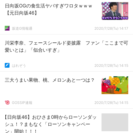
日向坂OGの食生活ヤバすぎワロタｗｗｗ
【元日向坂46】
坂道G情報通
2020/7/28(Tu) 14:17
川栄李奈、フェースシールド姿披露 ファン「ここまで可
愛いとは」「似合いすぎ」
はれぞう
2020/7/28(Tu) 14:15
三大うまい果物、桃、メロンあと一つは？
GOSSIP速報
2020/7/28(Tu) 14:15
【日向坂46】おひさま0時からローソンダッ
シュ！？まもなく「ローソンキャンペー
ン」開始！！！