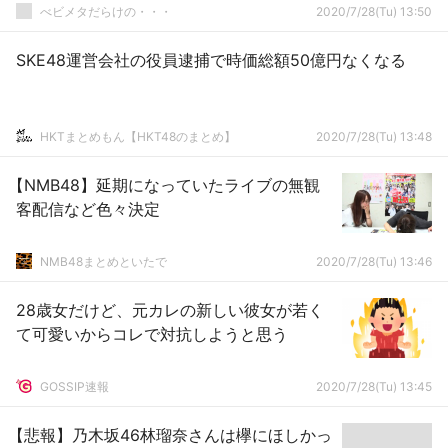
べビメタだらけの・・・
2020/7/28(Tu) 13:50
SKE48運営会社の役員逮捕で時価総額50億円なくなる
HKTまとめもん【HKT48のまとめ】
2020/7/28(Tu) 13:48
【NMB48】延期になっていたライブの無観
客配信など色々決定
NMB48まとめといたで
2020/7/28(Tu) 13:46
28歳女だけど、元カレの新しい彼女が若く
て可愛いからコレで対抗しようと思う
GOSSIP速報
2020/7/28(Tu) 13:45
【悲報】乃木坂46林瑠奈さんは欅にほしかっ