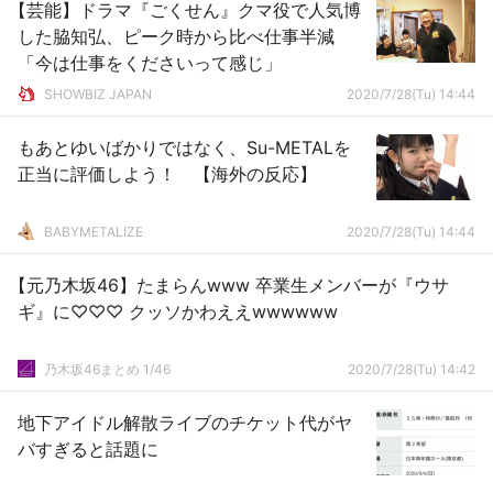
【芸能】ドラマ『ごくせん』クマ役で人気博
した脇知弘、ピーク時から比べ仕事半減
「今は仕事をくださいって感じ」
SHOWBIZ JAPAN
2020/7/28(Tu) 14:44
もあとゆいばかりではなく、Su-METALを
正当に評価しよう！ 【海外の反応】
BABYMETALIZE
2020/7/28(Tu) 14:44
【元乃木坂46】たまらんwww 卒業生メンバーが『ウサ
ギ』に♡♡♡ クッソかわええwwwwww
乃木坂46まとめ 1/46
2020/7/28(Tu) 14:42
地下アイドル解散ライブのチケット代がヤ
バすぎると話題に