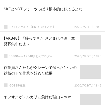
SKEとNGTって、やっぱり根本的に似てるよな
HKTまとめもん【HKT48のまとめ】
2020/7/28(Tu) 12:48
【AKB48】「帰ってきた さとまほ企画」意
見募集中だよ～
18300ｍ～AKB48まとめブログ～
2020/7/28(Tu) 12:45
作業員さんたちがクレーンで吊った1トンの
鉄板の下で作業を始めた結果…
GOSSIP速報
2020/7/28(Tu) 12:45
ヤフオクがメルカリに負けた理由ｗｗｗ