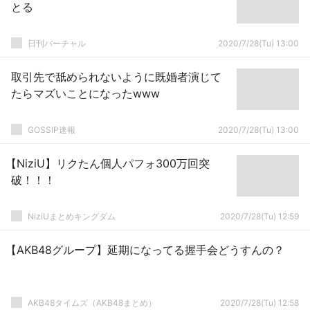
とる
日刊バーチャル
2020/7/28(Tu) 13:00
取引先で舐められないように既婚者演じて
たらマズいことになったwww
GOSSIP速報
2020/7/28(Tu) 13:00
【NiziU】リクたん個人パフォ300万回突
破！！！
NiziUまとめキングダム
2020/7/28(Tu) 12:59
【AKB48グループ】延期になってる握手会どうすんの？
AKB48タイムズ（AKB48まとめ）
2020/7/28(Tu) 12:58