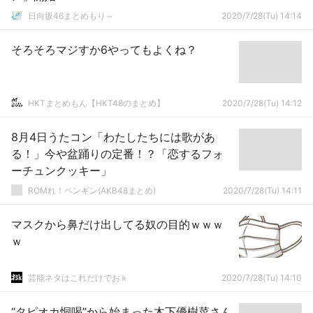
日向坂46まとめもり～
2020/7/28(Tu) 14:14
そろそろマジすか6やってもよくね？
HKTまとめもん【HKT48のまとめ】
2020/7/28(Tu) 14:12
8月4日うたコン「わたしたちには歌があ
る！」今や盆踊りの定番！？「恋するフォ
ーチュンクッキー」
ROMれ！ペンギン(AKB48まとめ)
2020/7/28(Tu) 14:11
マスクから鼻だけ出してる奴の目的ｗｗｗ
ｗ
芸能ネタはこれだけでおｋ
2020/7/28(Tu) 14:10
“タピオカ恫喝”から始まった木下優樹菜さん