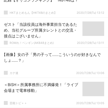
記録【オリコンランキング】 NGT48は？
HKTまとめもん【HKT48のまとめ】
2020/7/28(Tu) 13:12
ゼスト「当該役員は海外事業担当であるた
め、当社グループ所属タレントとの交流・
接点はございません」
ROMれ！ペンギン(AKB48まとめ)
2020/7/28(Tu) 13:11
【画像】女の子「男の子って……こういうのが好きなんで
しょ……？」
カナ速
2020/7/28(Tu) 13:06
＜BiSH＞所属事務所に不満爆発！「ライブ
会場まで電車移動」
芸能トピ＋＋
2020/7/28(Tu) 13:05