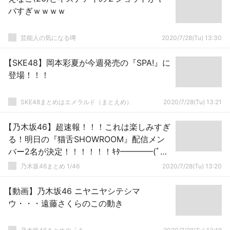
バすぎｗｗｗｗ
芸能人の気になる噂
2020/7/28(Tu) 13:30
【SKE48】岡本彩夏が今週発売の『SPA!』に
登場！！！
SKE48まとめはエメラルド（まとえめ）
2020/7/28(Tu) 13:21
【乃木坂46】超速報！！！これは楽しみすぎ
る！明日の『猫舌SHOWROOM』配信メン
バー2名が決定！！！！！！ｷﾀ━━━━(ﾟ
∀ﾟ)━━━━！！！
乃木坂46まとめ 1/46
2020/7/28(Tu) 13:20
【動画】乃木坂46 ニヤニヤシテシマ
ウ・・・遠藤さくらのこの動き