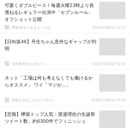
可愛くダブルピース！毎週火曜23時より長
濱ねるレギュラー出演中「セブンルール」
オフショット公開
欅坂46まとめきんぐだむ
2020/7/28(Tu) 13:31
【日向坂46】丹生ちゃん意外なギャップが判
明
日向坂46まとめもり～
2020/7/28(Tu) 13:30
ネット「工場は何も考えなくても働けるか
らオススメ」 ワイ「マジか…」
芸能ネタはこれだけでおｋ
2020/7/28(Tu) 13:30
【悲報】欅坂トップ人気・渡邉理佐の生誕祭
ツイート数、約6300件でフィニッシュ