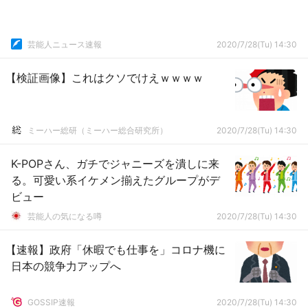
芸能人ニュース速報
2020/7/28(Tu) 14:30
【検証画像】これはクソでけえｗｗｗｗ
ミーハー総研（ミーハー総合研究所）
2020/7/28(Tu) 14:30
K-POPさん、ガチでジャニーズを潰しに来
る。可愛い系イケメン揃えたグループがデ
ビュー
芸能人の気になる噂
2020/7/28(Tu) 14:30
【速報】政府「休暇でも仕事を」コロナ機に
日本の競争力アップへ
GOSSIP速報
2020/7/28(Tu) 14:30