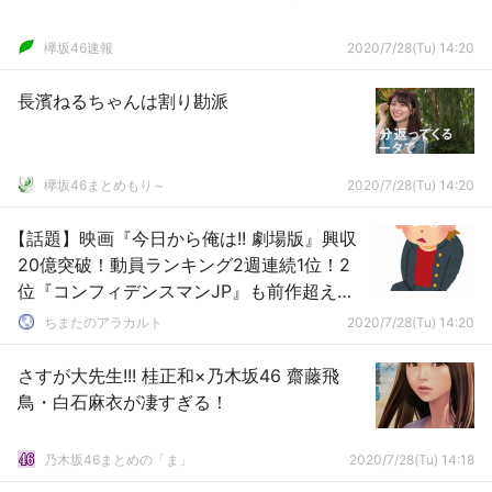
欅坂46速報
2020/7/28(Tu) 14:20
長濱ねるちゃんは割り勘派
欅坂46まとめもり～
2020/7/28(Tu) 14:20
【話題】映画『今日から俺は!! 劇場版』興収
20億突破！動員ランキング2週連続1位！2
位『コンフィデンスマンJP』も前作超えス
タート！！！
ちまたのアラカルト
2020/7/28(Tu) 14:20
さすが大先生!!! 桂正和×乃木坂46 齋藤飛
鳥・白石麻衣が凄すぎる！
乃木坂46まとめの「ま」
2020/7/28(Tu) 14:18