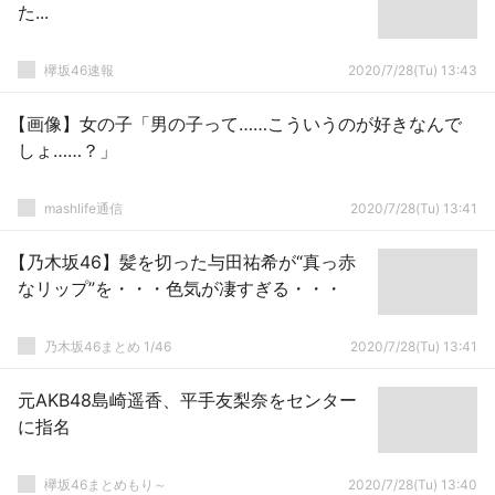
た...
欅坂46速報
2020/7/28(Tu) 13:43
【画像】女の子「男の子って……こういうのが好きなんで
しょ……？」
mashlife通信
2020/7/28(Tu) 13:41
【乃木坂46】髪を切った与田祐希が“真っ赤
なリップ”を・・・色気が凄すぎる・・・
乃木坂46まとめ 1/46
2020/7/28(Tu) 13:41
元AKB48島崎遥香、平手友梨奈をセンター
に指名
欅坂46まとめもり～
2020/7/28(Tu) 13:40