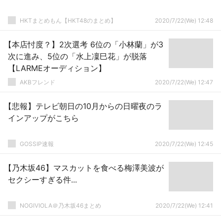
HKTまとめもん【HKT48のまとめ】
2020/7/22(We) 12:48
【本店忖度？】2次選考 6位の「小林蘭」が3
次に進み、5位の「水上凜巳花」が脱落
【LARMEオーディション】
AKBフレンド
2020/7/22(We) 12:47
【悲報】テレビ朝日の10月からの日曜夜のラ
インアップがこちら
GOSSIP速報
2020/7/22(We) 12:45
【乃木坂46】マスカットを食べる梅澤美波が
セクシーすぎる件...
NOGIVIOLA＠乃木坂46まとめ
2020/7/22(We) 12:41