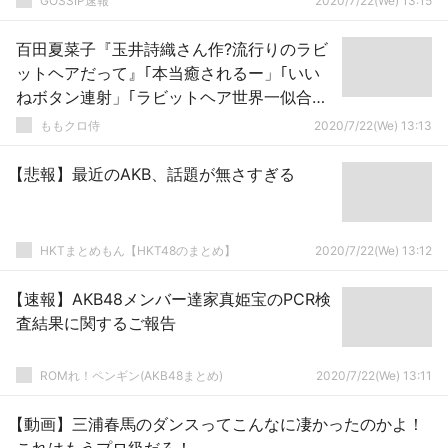
GOSSIP速報
2020/7/22(We) 13:15
百田夏菜子『玉井詩織さん作?流行りのラビ
ットヘアだって』｢本当癒されるー」｢いい
ねボタン連射」｢ラビットヘア世界一似合
う」
ももクロ侍
2020/7/22(We) 13:13
【悲報】最近のAKB、話題が無さすぎる
HKTまとめもん【HKT48のまとめ】
2020/7/22(We) 13:12
【速報】AKB48メンバー達家真姫宝のPCR検
査結果に関するご報告
ROMれ！ペンギン(AKB48まとめ)
2020/7/22(We) 13:11
【動画】三浦春馬のダンスってこんなに凄かったのかよ！