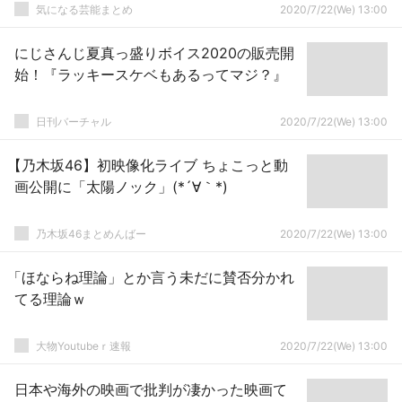
気になる芸能まとめ
2020/7/22(We) 13:00
にじさんじ夏真っ盛りボイス2020の販売開
始！『ラッキースケベもあるってマジ？』
日刊バーチャル
2020/7/22(We) 13:00
【乃木坂46】初映像化ライブ ちょこっと動
画公開に「太陽ノック」(*´∀｀*)
乃木坂46まとめんばー
2020/7/22(We) 13:00
「ほならね理論」とか言う未だに賛否分かれ
てる理論ｗ
大物Youtubeｒ速報
2020/7/22(We) 13:00
日本や海外の映画で批判が凄かった映画て