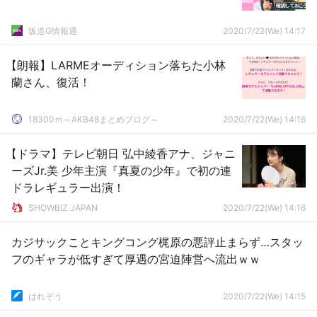
坂道G情報通
2020/7/22(We) 14:17
【朗報】LARMEオーディション落ちた小林
蘭さん、復活！
18300ｍ～AKB48まとめブログ～
2020/7/22(We) 14:16
【ドラマ】テレビ朝日 弘中綾香アナ、ジャニ
ーズJr.美 少年主演『真夏の少年』で初の連
ドラレギュラー出演！
SHOWBIZ JAPAN
2020/7/22(We) 14:16
カジサックことキングコング梶原の悪評止まらず…スタッ
フのギャラが低すぎて厚遇の宮迫陣営へ流出ｗｗ
はれぞう
2020/7/22(We) 14:15