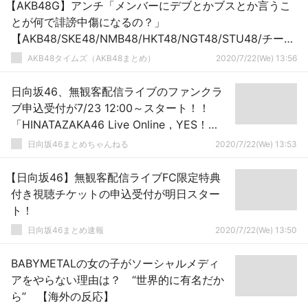
【AKB48G】アンチ「メンバーにデブとかブスとか言うこ
とが何で誹謗中傷になるの？」
【AKB48/SKE48/NMB48/HKT48/NGT48/STU48/チーム
8】
AKB48タイムズ（AKB48まとめ）
2020/7/22(We) 13:56
日向坂46、無観客配信ライブのファンクラ
ブ申込受付が7/23 12:00～スタート！！
「HINATAZAKA46 Live Online，YES！
with YOU！」
日向坂46まとめちゃんねる
2020/7/22(We) 13:53
【日向坂46】無観客配信ライブFC限定特典
付き視聴チケットの申込受付が明日スター
ト！
日向坂46まとめ速報
2020/7/22(We) 13:50
BABYMETALの女の子がソーシャルメディ
アをやらない理由は？ “世界的に有名だか
ら” 【海外の反応】