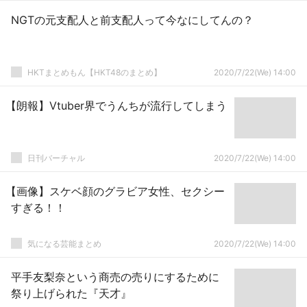
NGTの元支配人と前支配人って今なにしてんの？
HKTまとめもん【HKT48のまとめ】
2020/7/22(We) 14:00
【朗報】Vtuber界でうんちが流行してしまう
日刊バーチャル
2020/7/22(We) 14:00
【画像】スケベ顔のグラビア女性、セクシー
すぎる！！
気になる芸能まとめ
2020/7/22(We) 14:00
平手友梨奈という商売の売りにするために
祭り上げられた『天才』