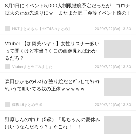
8月1日にイベント5,000人制限撤廃予定だったが、コロナ
拡大のため先送りにｗ またまた握手会等イベント遠のく
HKTまとめもん【HKT48のまとめ】
2020/7/22(We) 13:30
Vtuber 【加賀美ハヤト】女性リスナー多い
って聞くけど本当？←この画像見ればわか
るだろ？
Vtuberまとめてみました
2020/7/22(We) 13:30
森田ひかるのｲﾗｽﾄが塗り絵だとﾊﾞﾗしてｷｬｯｷ
ｬいうて叩いてる奴の正体ｗｗｗｗｗ
欅坂46まとめラボ
2020/7/22(We) 13:30
野原しんのすけ（5歳）「母ちゃんの夏休み
はいつなんだろう？」←これ！！！