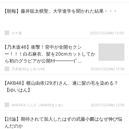
【朗報】藤井聡太棋聖、大学進学を聞かれた結果・・・
カナ速
2020/7/22(We) 13:00
【乃木坂46】衝撃！背中が全開セクシ
ー！！！白石麻衣、髪を20cmカットしてか
ら初のグラビアが公開ｷﾀ━━━━(ﾟ
∀ﾟ)━━━━！！！
乃木坂46まとめ 1/46
2020/7/22(We) 12:58
【AKB48】横山由依(29才)さん、遂に髪の毛を染める？
【ゆいはん】
AKB48タイムズ（AKB48まとめ）
2020/7/22(We) 12:56
【討論】期待されて加入したはずの武藤小麟はなぜ伸び悩
んだのか