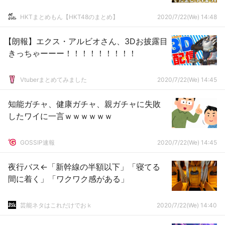
HKTまとめもん【HKT48のまとめ】
2020/7/22(We) 14:48
【朗報】エクス・アルビオさん、3Dお披露目
きっちゃーーー！！！！！！！！！
Vtuberまとめてみました
2020/7/22(We) 14:45
知能ガチャ、健康ガチャ、親ガチャに失敗
したワイに一言ｗｗｗｗｗｗ
GOSSIP速報
2020/7/22(We) 14:45
夜行バス←「新幹線の半額以下」「寝てる
間に着く」「ワクワク感がある」
芸能ネタはこれだけでおｋ
2020/7/22(We) 14:40