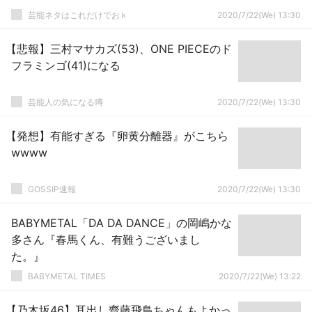
芸能ネタはこれだけでおｋ
2020/7/22(We) 13:30
【悲報】三村マサカズ(53)、ONE PIECEのド
フラミンゴ(41)になる
芸能人の気になる噂
2020/7/22(We) 13:30
【発想】有能すぎる『卵黄分離器』がこちら
wwww
GOSSIP速報
2020/7/22(We) 13:30
BABYMETAL「DA DA DANCE」の岡嶋かな
多さん『春馬くん、有難うございまし
た。』
BABYMETAL TIMES
2020/7/22(We) 13:22
【乃木坂46】耳出し齋藤飛鳥ちゃんもよかっ