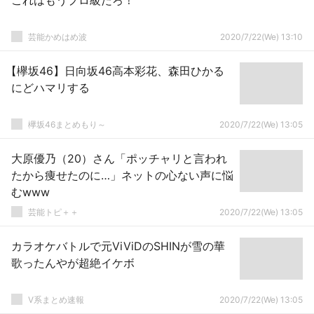
これはもうプロ級だろ！
芸能かめはめ波
2020/7/22(We) 13:10
【欅坂46】日向坂46高本彩花、森田ひかる
にどハマリする
欅坂46まとめもり～
2020/7/22(We) 13:05
大原優乃（20）さん「ポッチャリと言われ
たから痩せたのに…」ネットの心ない声に悩
むwww
芸能トピ＋＋
2020/7/22(We) 13:05
カラオケバトルで元ViViDのSHINが雪の華
歌ったんやが超絶イケボ
V系まとめ速報
2020/7/22(We) 13:05