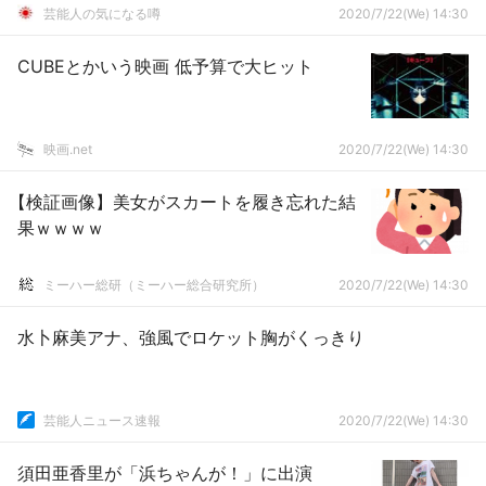
芸能人の気になる噂
2020/7/22(We) 14:30
CUBEとかいう映画 低予算で大ヒット
映画.net
2020/7/22(We) 14:30
【検証画像】美女がスカートを履き忘れた結
果ｗｗｗｗ
ミーハー総研（ミーハー総合研究所）
2020/7/22(We) 14:30
水卜麻美アナ、強風でロケット胸がくっきり
芸能人ニュース速報
2020/7/22(We) 14:30
須田亜香里が「浜ちゃんが！」に出演