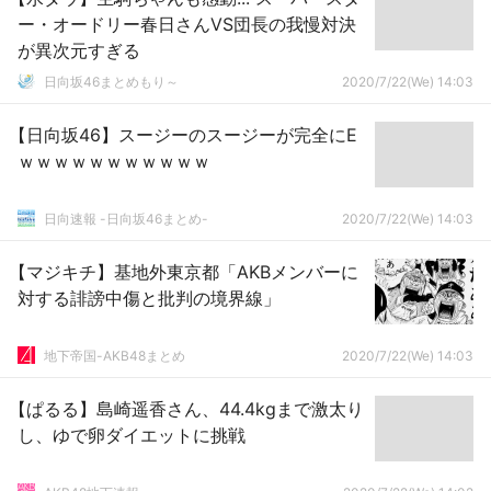
ー・オードリー春日さんVS団長の我慢対決
が異次元すぎる
日向坂46まとめもり～
2020/7/22(We) 14:03
【日向坂46】スージーのスージーが完全にE
ｗｗｗｗｗｗｗｗｗｗｗ
日向速報 -日向坂46まとめ-
2020/7/22(We) 14:03
【マジキチ】基地外東京都「AKBメンバーに
対する誹謗中傷と批判の境界線」
地下帝国-AKB48まとめ
2020/7/22(We) 14:03
【ぱるる】島崎遥香さん、44.4kgまで激太り
し、ゆで卵ダイエットに挑戦