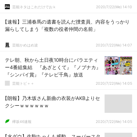
芸能ネタはこれだけでおｋ
2020/7/22(We) 14:10
【速報】三浦春馬の遺書を読んだ捜査員、内容をうっかり
漏らしてしまう「複数の役者仲間の名前」
芸能かめはめ波
2020/7/22(We) 14:07
テレ朝、秋から土日夜10時台にバラエティ
ー4番組集結 『あざとくて』『ノブナカ』
『シンパイ賞』『テレビ千鳥』放送
芸能トピ＋＋
2020/7/22(We) 14:05
【朗報】乃木坂さん新曲の衣装がAKBよりセ
クシーｗｗｗｗｗｗ
欅坂46速報
2020/7/22(We) 14:05
【水ダウ】生駒ちゃんも感動... スーパースタ