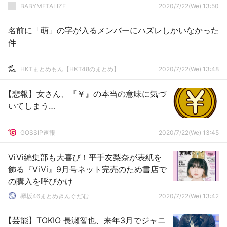
BABYMETALIZE
2020/7/22(We) 13:50
名前に「萌」の字が入るメンバーにハズレしかいなかった
件
HKTまとめもん【HKT48のまとめ】
2020/7/22(We) 13:48
【悲報】女さん、『￥』の本当の意味に気づ
いてしまう…
GOSSIP速報
2020/7/22(We) 13:45
ViVi編集部も大喜び！平手友梨奈が表紙を
飾る『ViVi』9月号ネット完売のため書店で
の購入を呼びかけ
欅坂46まとめきんぐだむ
2020/7/22(We) 13:42
【芸能】TOKIO 長瀬智也、来年3月でジャニ