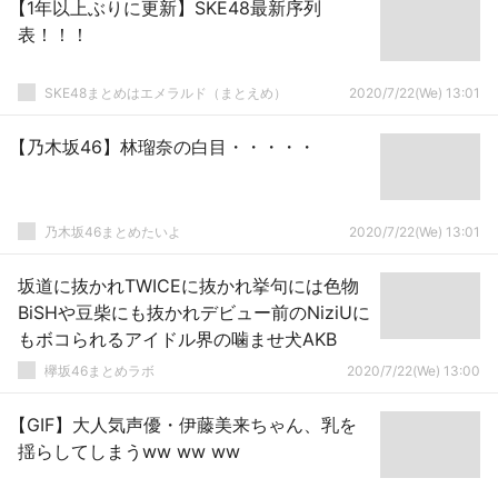
【1年以上ぶりに更新】SKE48最新序列
表！！！
SKE48まとめはエメラルド（まとえめ）
2020/7/22(We) 13:01
【乃木坂46】林瑠奈の白目・・・・・
乃木坂46まとめたいよ
2020/7/22(We) 13:01
坂道に抜かれTWICEに抜かれ挙句には色物
BiSHや豆柴にも抜かれデビュー前のNiziUに
もボコられるアイドル界の噛ませ犬AKB
欅坂46まとめラボ
2020/7/22(We) 13:00
【GIF】大人気声優・伊藤美来ちゃん、乳を
揺らしてしまうww ww ww