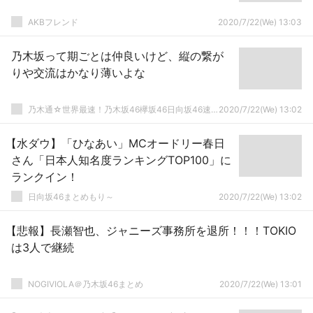
AKBフレンド
2020/7/22(We) 13:03
乃木坂って期ごとは仲良いけど、縦の繋が
りや交流はかなり薄いよな
乃木通☆世界最速！乃木坂46欅坂46日向坂46速報まとめ
2020/7/22(We) 13:02
【水ダウ】「ひなあい」MCオードリー春日
さん「日本人知名度ランキングTOP100」に
ランクイン！
日向坂46まとめもり～
2020/7/22(We) 13:02
【悲報】長瀬智也、ジャニーズ事務所を退所！！！TOKIO
は3人で継続
NOGIVIOLA＠乃木坂46まとめ
2020/7/22(We) 13:01