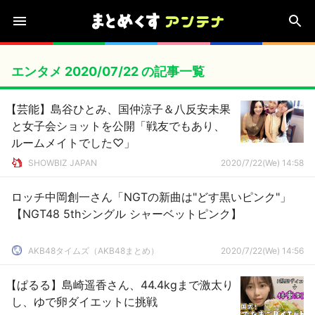
エンタメ 2020/07/22 の記事一覧
【芸能】島谷ひとみ、国仲涼子＆八反安未果
と女子会ショットを公開「戦友でもあり、
ルームメイトでした♡」
SHOWBIZ JAPAN
2020/7/22(We) 14:58
ロッチ中岡創一さん「NGTの新曲は"どす黒いピンク"」
【NGT48 5thシングル シャーベットピンク】
AKB48タイムズ（AKB48まとめ）
2020/7/22(We) 14:56
【ぱるる】島崎遥香さん、44.4kgまで激太り
し、ゆで卵ダイエットに挑戦