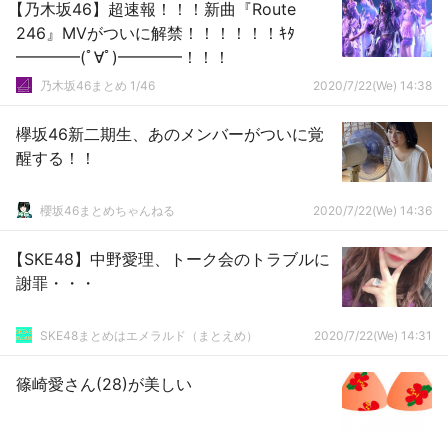
【乃木坂46】超速報！！！新曲『Route
246』MVがついに解禁！！！！！！ｷﾀ
━━━━(ﾟ∀ﾟ)━━━━！！！
乃木坂46まとめ 1/46
2020/7/22(We) 14:38
欅坂46新二期生、あのメンバーがついに覚
醒する！！
櫻坂46まとめちゃんねる
2020/7/22(We) 14:36
【SKE48】中野愛理、トーク会のトラブルに
謝罪・・・
SKE48まとめはエメラルド（まとえめ）
2020/7/22(We) 14:31
篠崎愛さん(28)が美しい