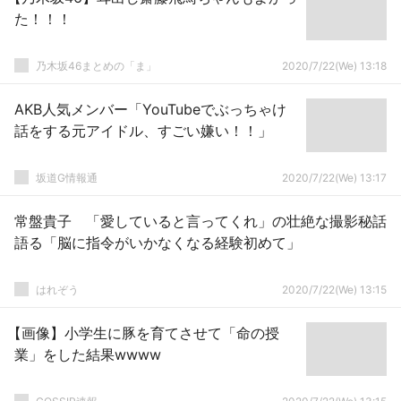
た！！！
乃木坂46まとめの「ま」
2020/7/22(We) 13:18
AKB人気メンバー「YouTubeでぶっちゃけ
話をする元アイドル、すごい嫌い！！」
坂道G情報通
2020/7/22(We) 13:17
常盤貴子 「愛していると言ってくれ」の壮絶な撮影秘話
語る「脳に指令がいかなくなる経験初めて」
はれぞう
2020/7/22(We) 13:15
【画像】小学生に豚を育てさせて「命の授
業」をした結果wwww