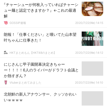
『チャーシューが何枚入っていればチャーシ
ュー麺と認定できますか？』←これの最適
解
GOSSIP速報
2020/7/22(We) 14:15
朗報！「仕事ください」と嘆いてた山本望
叶ちゃんに仕事きた！
HKTまとめもん【HKT48のまとめ】
2020/7/22(We) 14:12
にじさんじ甲子園開幕決定きちゃー
ー！！！！6人のライバーがドラフト会議と
か熱すぎん？
Vtuberまとめてみました
2020/7/22(We) 14:10
北朝鮮の新人アナウンサー、クッソかわい
いｗｗｗｗ