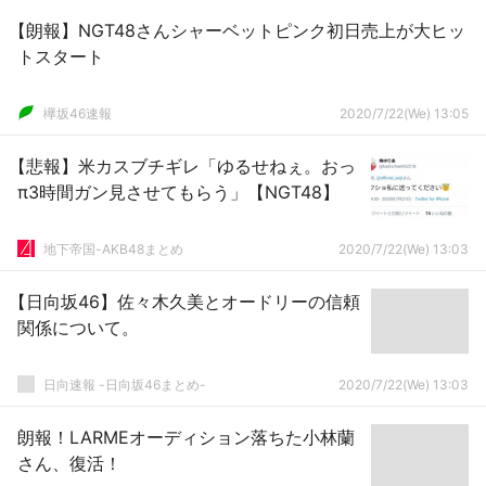
【朗報】NGT48さんシャーベットピンク初日売上が大ヒッ
トスタート
欅坂46速報
2020/7/22(We) 13:05
【悲報】米カスブチギレ「ゆるせねぇ。おっ
π3時間ガン見させてもらう」【NGT48】
地下帝国-AKB48まとめ
2020/7/22(We) 13:03
【日向坂46】佐々木久美とオードリーの信頼
関係について。
日向速報 -日向坂46まとめ-
2020/7/22(We) 13:03
朗報！LARMEオーディション落ちた小林蘭
さん、復活！