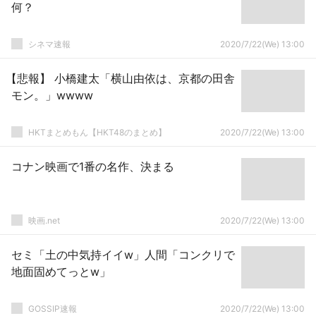
何？
シネマ速報
2020/7/22(We) 13:00
【悲報】 小橋建太「横山由依は、京都の田舎
モン。」wwww
HKTまとめもん【HKT48のまとめ】
2020/7/22(We) 13:00
コナン映画で1番の名作、決まる
映画.net
2020/7/22(We) 13:00
セミ「土の中気持イイw」人間「コンクリで
地面固めてっとw」
GOSSIP速報
2020/7/22(We) 13:00