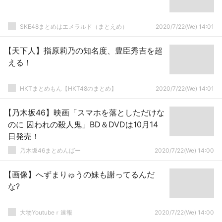
SKE48まとめはエメラルド（まとえめ）
2020/7/22(We) 14:01
【天下人】指原莉乃の知名度、豊臣秀吉を超
える！
HKTまとめもん【HKT48のまとめ】
2020/7/22(We) 14:01
【乃木坂46】映画「スマホを落としただけな
のに 囚われの殺人鬼」BD＆DVDは10月14
日発売！
乃木坂46まとめんばー
2020/7/22(We) 14:00
【画像】へずまりゅうの妹も謝ってるんだ
な?
大物Youtubeｒ速報
2020/7/22(We) 14:00