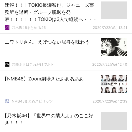
速報！！！TOKIO長瀬智也、ジャニーズ事
務所を退所・グループ脱退を発
表！！！！！！TOKIOは3人で継続へ・・・
乃木坂46まとめ 1/46
2020/7/22(We) 12:41
ニワトリさん、えげつない屈辱を味わう
芸能ネタはこれだけでおｋ
2020/7/22(We) 12:40
【NMB48】Zoom劇場きたあああああ
NMB48まとめスピリッツ
2020/7/22(We) 12:39
【乃木坂46】「世界中の隣人よ」のここ好
き！！！