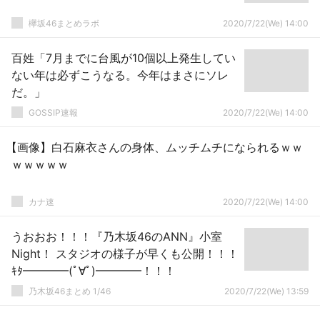
欅坂46まとめラボ
2020/7/22(We) 14:00
百姓「7月までに台風が10個以上発生してい
ない年は必ずこうなる。今年はまさにソレ
だ。」
GOSSIP速報
2020/7/22(We) 14:00
【画像】白石麻衣さんの身体、ムッチムチになられるｗｗ
ｗｗｗｗｗ
カナ速
2020/7/22(We) 14:00
うおおお！！！『乃木坂46のANN』小室
Night！ スタジオの様子が早くも公開！！！
ｷﾀ━━━━(ﾟ∀ﾟ)━━━━！！！
乃木坂46まとめ 1/46
2020/7/22(We) 13:59