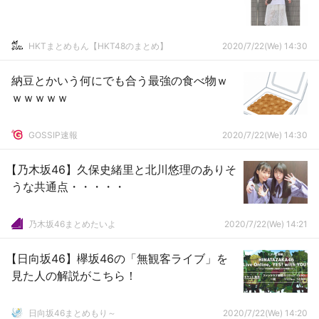
HKTまとめもん【HKT48のまとめ】
2020/7/22(We) 14:30
納豆とかいう何にでも合う最強の食べ物ｗ
ｗｗｗｗｗ
GOSSIP速報
2020/7/22(We) 14:30
【乃木坂46】久保史緒里と北川悠理のありそ
うな共通点・・・・・
乃木坂46まとめたいよ
2020/7/22(We) 14:21
【日向坂46】欅坂46の「無観客ライブ」を
見た人の解説がこちら！
日向坂46まとめもり～
2020/7/22(We) 14:20