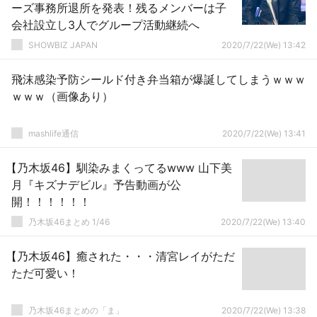
ーズ事務所退所を発表！残るメンバーは子
会社設立し3人でグループ活動継続へ
SHOWBIZ JAPAN
2020/7/22(We) 13:42
飛沫感染予防シールド付き弁当箱が爆誕してしまうｗｗｗ
ｗｗｗ（画像あり）
mashlife通信
2020/7/22(We) 13:41
【乃木坂46】馴染みまくってるwww 山下美
月『キズナデビル』予告動画が公
開！！！！！！
乃木坂46まとめ 1/46
2020/7/22(We) 13:40
【乃木坂46】癒された・・・清宮レイがただ
ただ可愛い！
乃木坂46まとめの「ま」
2020/7/22(We) 13:38