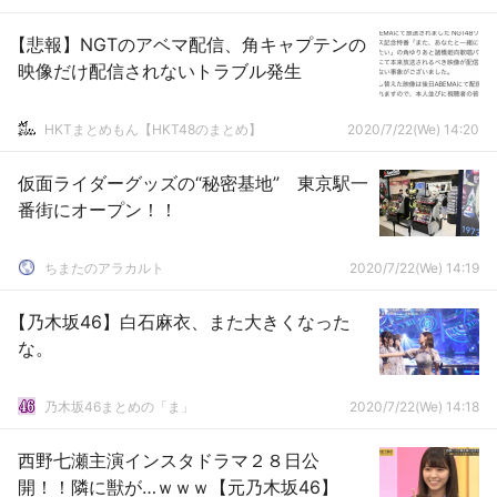
【悲報】NGTのアベマ配信、角キャプテンの
映像だけ配信されないトラブル発生
HKTまとめもん【HKT48のまとめ】
2020/7/22(We) 14:20
仮面ライダーグッズの“秘密基地” 東京駅一
番街にオープン！！
ちまたのアラカルト
2020/7/22(We) 14:19
【乃木坂46】白石麻衣、また大きくなった
な。
乃木坂46まとめの「ま」
2020/7/22(We) 14:18
西野七瀬主演インスタドラマ２８日公
開！！隣に獣が…ｗｗｗ【元乃木坂46】