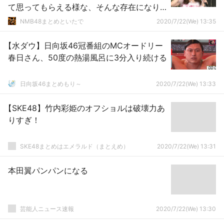
て思ってもらえる様な、そんな存在になり
たい』【手紙・スピーチ全文掲載】
NMB48まとめといたで
2020/7/22(We) 13:35
【水ダウ】日向坂46冠番組のMCオードリー
春日さん、50度の熱湯風呂に3分入り続ける
日向坂46まとめもり～
2020/7/22(We) 13:33
【SKE48】竹内彩姫のオフショルは破壊力あ
りすぎ！
SKE48まとめはエメラルド（まとえめ）
2020/7/22(We) 13:31
本田翼パンパンになる
芸能人ニュース速報
2020/7/22(We) 13:30