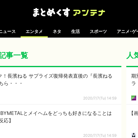
ニュース
エンタメ
ネタ
生活
スポーツ
アニメ･ゲ
 の記事一覧
人
ク！長濱ねる サプライズ復帰発表直後の『長濱ねる
期
ちら・・・
ラ
2020/7/7(Tu) 14:59
BYMETALとメイヘムをどっちも好きになることは
【
反応】
2020/7/7(Tu) 14:59