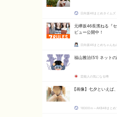
日向坂46まとめタイムズ
元欅坂46長濱ねる『
ビュー公開中！
日向坂46まとめちゃんね
福山雅治(51) ネッ
芸能人の気になる噂
【画像】七夕といえば
18300ｍ～AKB48まと