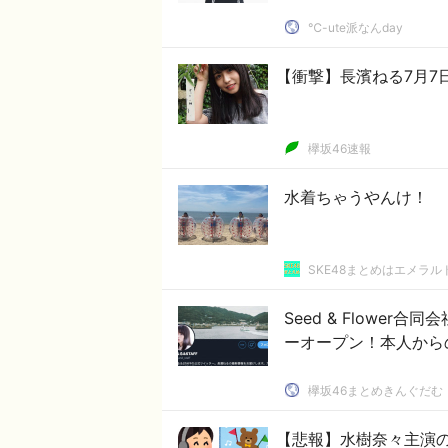
℃-ute派なんday
【衝撃】長濱ねる7月7
欅坂46速報
水着ちゃうやんけ！
SKE48まとめはエメラ
Seed & Flowe
ーオープン！本人から
欅坂46まとめきんぐだむ
【悲報】水樹奈々主演