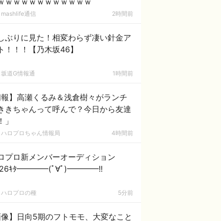
ｗｗｗｗｗｗｗｗｗｗｗｗ
mashlife通信
2時間前
しぶりに見た！相変わらず凄い針金ア
ト！！！【乃木坂46】
坂道G情報通
1時間前
朗報】高瀬くるみ＆浅倉樹々がランチ
ききちゃんって呼んで？今日から友達
！」
ハロプロちゃん情報局
4時間前
ロプロ新メンバーオーディション
26ｷﾀ━━━━(ﾟ∀ﾟ)━━━━!!
ハロプロの種
5分前
画像】日向5期のフトモモ、大変なこと