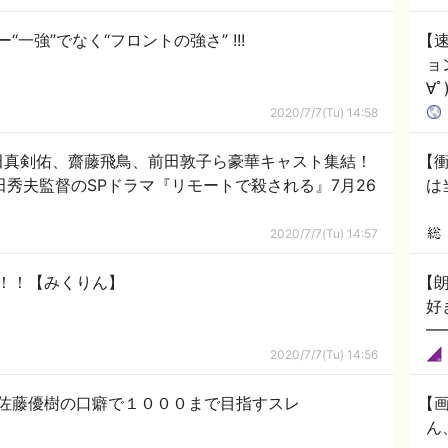
一強”でなく“フロントの強さ” !!!
【
ョ
∀ﾟ
2020/7/7(Tu) 14:58
田真剣佑、齋藤飛鳥、前田敦子ら豪華キャスト集結！
【
田秀夫監督のSPドラマ『リモートで殺される』7月26
は
2020/7/7(Tu) 14:57
！！！【みくりん】
【朗
好
━
2020/7/7(Tu) 14:56
】佐藤優樹の口癖で１０００まで目指すスレ
【
ん