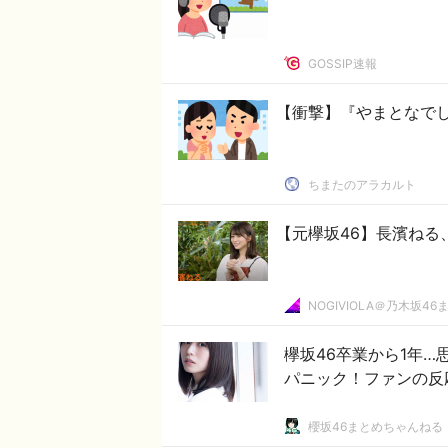
GOSSIP速報
【衝撃】『やまとなで
ちまたのアラカルト
【元欅坂46】長濱ねる
NOGIVIOLA＠乃木坂46
欅坂46卒業から1年
パニック！ファンの反
櫻坂46まとめちゃんねる