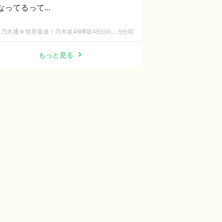
なってるって...
乃木通☆世界最速！乃木坂46欅坂46日向坂46速報まとめ
5分前
もっと見る