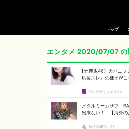
トップ
エンタメ 2020/07/07
【元欅坂46】大パニッ
応援スレ』の様子がこ
乃木坂46まとめ 1/46
メタルミームサブ：BA
出来ない！ 【海外の
BABYMETALIZE