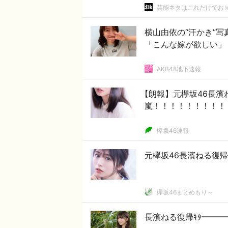
芸能ネタはこれだけでお
横山由依の“汗かき”
「こんな嫁が欲しい」
AKB48地下速報
【朗報】元欅坂46長濱
嵐！！！！！！！！！
欅坂46速報
元欅坂46長濱ねる復帰
欅坂46まとめもり～
長濱ねる復帰ｷﾀ━━━━(