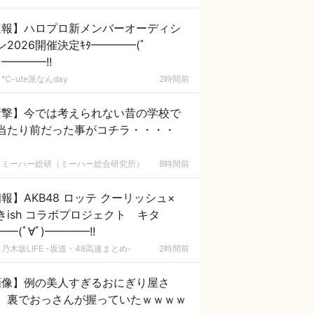
速報】ハロプロ新メンバーオーディシ
ン2026開催決定ｷﾀ━━━━(ﾟ
)━━━━!!
℃-ute派なんday
2時間前
衝撃】今では考えられない昔の学校で
当たり前だった事がコチラ・・・・
ミーハー総研（ミーハー総合研究所）
8時間前
報】AKB48 ロッテ クーリッシュ×
きish コラボプロジェクト キタ
━━(ﾟ∀ﾟ)━━━━!!
乃木坂LIFE -坂道・48高速まとめ-
2時間前
画像】例の美人すぎるおにぎり屋さ
、裏でおっさんが握っていたｗｗｗｗ