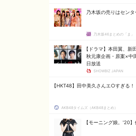
乃木坂の売りはセンター“
乃木坂46まとめの「ま」
【ドラマ】本田翼、新
秋元康企画・原案×中
日放送
SHOWBIZ JAPAN
【HKT48】田中美久さんエ○すぎる
AKB48タイムズ（AKB48まとめ）
【モーニング娘。'20