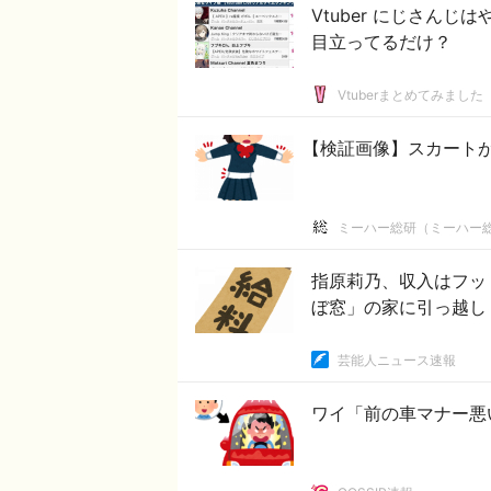
Vtuber にじさん
目立ってるだけ？
Vtuberまとめてみました
【検証画像】スカート
ミーハー総研（ミーハー
指原莉乃、収入はフッ
ぼ窓」の家に引っ越し
芸能人ニュース速報
ワイ「前の車マナー悪