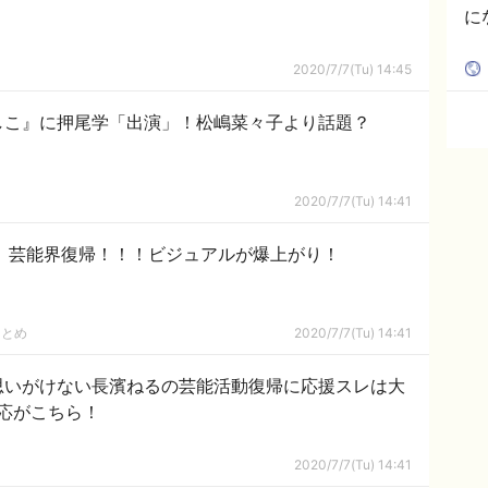
に
2020/7/7(Tu) 14:45
しこ』に押尾学「出演」！松嶋菜々子より話題？
2020/7/7(Tu) 14:41
、芸能界復帰！！！ビジュアルが爆上がり！
まとめ
2020/7/7(Tu) 14:41
…思いがけない長濱ねるの芸能活動復帰に応援スレは大
応がこちら！
2020/7/7(Tu) 14:41