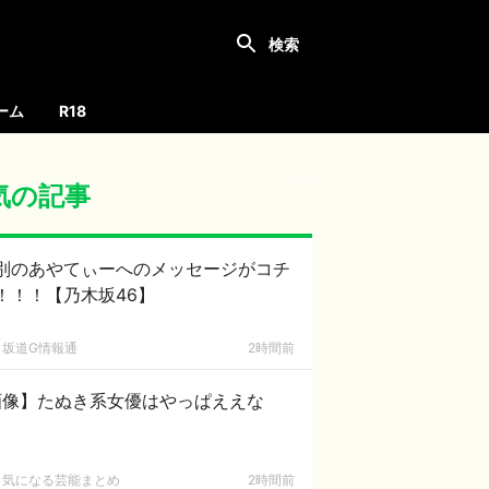
ーム
R18
気の記事
別のあやてぃーへのメッセージがコチ
！！！【乃木坂46】
坂道G情報通
2時間前
画像】たぬき系女優はやっぱええな
気になる芸能まとめ
2時間前