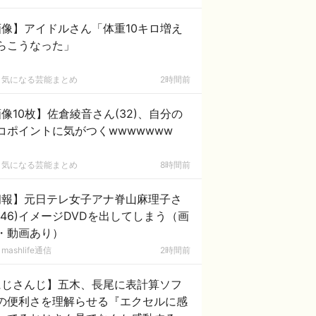
画像】アイドルさん「体重10キロ増え
らこうなった」
気になる芸能まとめ
2時間前
像10枚】佐倉綾音さん(32)、自分の
コポイントに気がつくwwwwwww
気になる芸能まとめ
8時間前
朗報】元日テレ女子アナ脊山麻理子さ
(46)イメージDVDを出してしまう（画
・動画あり）
mashlife通信
2時間前
にじさんじ】五木、長尾に表計算ソフ
の便利さを理解らせる『エクセルに感