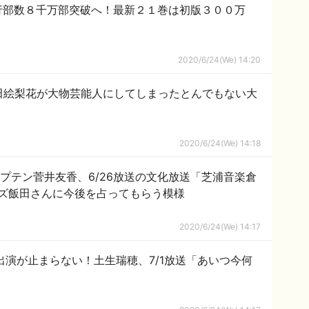
行部数８千万部突破へ！最新２１巻は初版３００万
2020/6/24(We) 14:20
6 生田絵梨花が大物芸能人にしてしまったとんでもない大
2020/6/24(We) 14:18
プテン菅井友香、6/26放送の文化放送「芝浦音楽倉
ズ飯田さんに今後を占ってもらう模様
2020/6/24(We) 14:17
出演が止まらない！土生瑞穂、7/1放送「あいつ今何