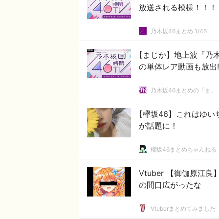
放送される模様！！！
乃木坂46まとめ 1/46
【まじか】地上波『乃木
の単体レア動画も放出!
乃木坂46まとめの「ま」
【欅坂46】これはゆい
が話題に！
櫻坂46まとめちゃんねる
Vtuber 【御伽原
の間口広がったな
Vtuberまとめてみました