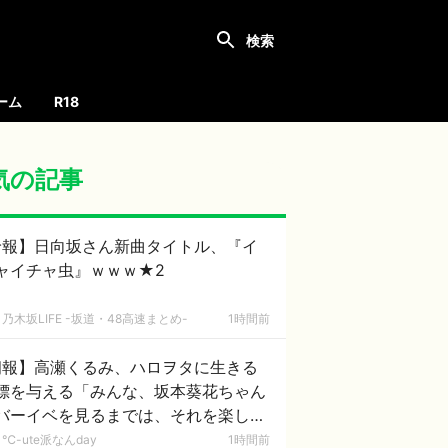
ーム
R18
気の記事
珍報】日向坂さん新曲タイトル、『イ
ャイチャ虫』ｗｗｗ★2
乃木坂LIFE -坂道・48高速まとめ-
1時間前
朗報】高瀬くるみ、ハロヲタに生きる
標を与える「みんな、坂本葵花ちゃん
バーイベを見るまでは、それを楽しみ
頑張って生きようね」
℃-ute派なんday
1時間前