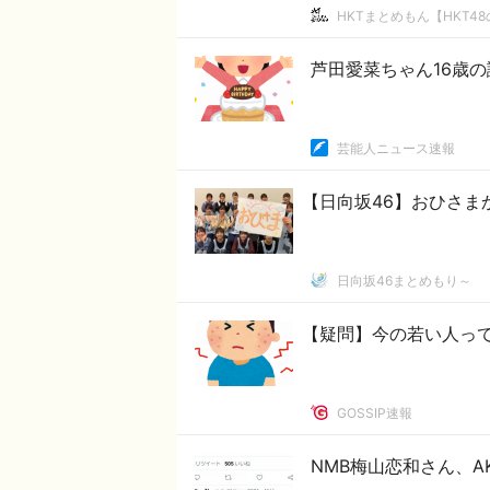
HKTまとめもん【HKT4
芦田愛菜ちゃん16歳
芸能人ニュース速報
【日向坂46】おひさま
日向坂46まとめもり～
【疑問】今の若い人っ
GOSSIP速報
NMB梅山恋和さん、A