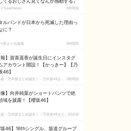
してるおじさん見てなんか感動する』
VTuberNews
2時間前
タルバンドが日本から死滅した理由っ
なに？
V系まとめ速報
8時間前
速報】賀喜遥香が誕生日にインスタグ
ムアカウント開設！【かっきー】【乃
坂46】
超・乃木坂まとめ誕生！ - 乃木坂46まとめ
2時間前
画像】向井純葉がショートパンツで絶
領域を披露！【櫻坂46】
超・乃木坂まとめ誕生！ - 乃木坂46まとめ
55分前
坂46】16thシングル、坂道グループ