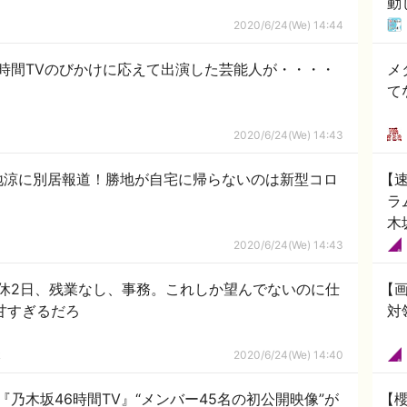
動
2020/6/24(We) 14:44
6時間TVのびかけに応えて出演した芸能人が・・・・
メ
て
2020/6/24(We) 14:43
地涼に別居報道！勝地が自宅に帰らないのは新型コロ
【
ラ
木
2020/6/24(We) 14:43
休2日、残業なし、事務。これしか望んでないのに仕
【
甘すぎるだろ
対
ｋ
2020/6/24(We) 14:40
乃木坂46時間TV』“メンバー45名の初公開映像”が
【櫻