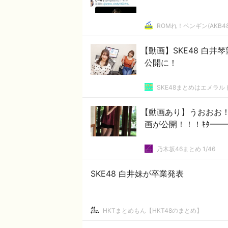
ROMれ！ペンギン(AKB4
【動画】SKE48 白井
公開に！
SKE48まとめはエメラ
【動画あり】うおおお
画が公開！！！ｷﾀ━━
乃木坂46まとめ 1/46
SKE48 白井妹が卒業発表
HKTまとめもん【HKT48のまとめ】