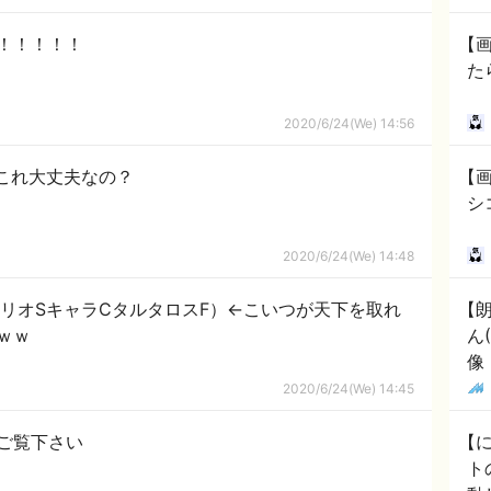
表！！！！！
【
た
2020/6/24(We) 14:56
これ大丈夫なの？
【画
シ
2020/6/24(We) 14:48
ナリオSキャラCタルタロスF）←こいつが天下を取れ
【
ｗｗ
ん
像
2020/6/24(We) 14:45
ご覧下さい
【
ト