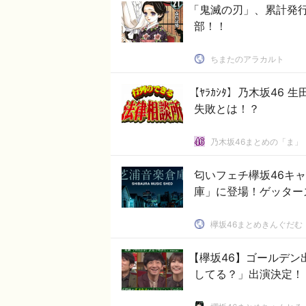
「鬼滅の刃」、累計発
部！！
ちまたのアラカルト
【ﾔﾗｶｼﾀ】乃木坂4
失敗とは！？
乃木坂46まとめの「ま」
匂いフェチ欅坂46キャ
庫」に登場！ゲッター
欅坂46まとめきんぐだむ
【欅坂46】ゴールデン
してる？」出演決定！