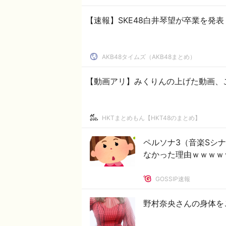
【速報】SKE48白井琴望が卒業を発
AKB48タイムズ（AKB48まとめ）
【動画アリ】みくりんの上げた動画、
HKTまとめもん【HKT48のまとめ】
ペルソナ3（音楽Sシ
なかった理由ｗｗｗｗ
GOSSIP速報
野村奈央さんの身体を