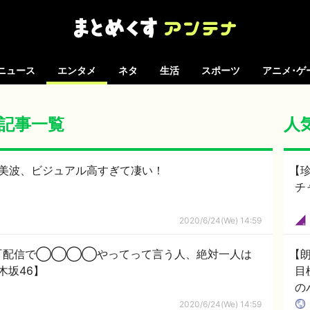
ニュース
エンタメ
ネタ
生活
スポーツ
アニメ･ゲ
 の記事一覧
人
澤美波、ビジュアル高すぎて凄い！
【
チ
2020/6/24(We) 14:59
『配信で◯◯◯◯やってって言う人、絶対一人は
【
木坂46】
目
の
に
2020/6/24(We) 14:59