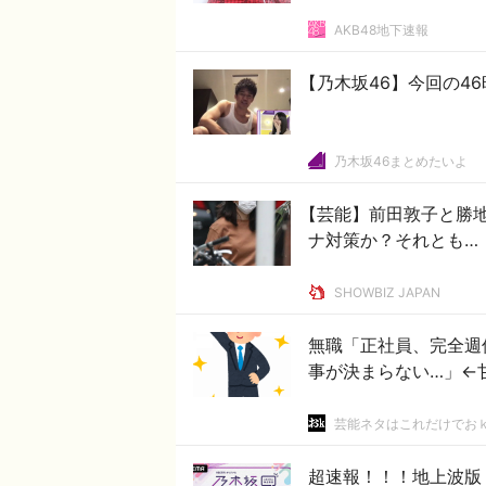
AKB48地下速報
【乃木坂46】今回の4
乃木坂46まとめたいよ
【芸能】前田敦子と勝
ナ対策か？それとも…
SHOWBIZ JAPAN
無職「正社員、完全週
事が決まらない…」←
芸能ネタはこれだけでお
超速報！！！地上波版『