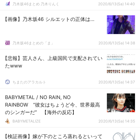
乃木坂46まとめ 乃木りんく
2020/6/13(Sa) 14:40
【画像】乃木坂46 シルエットの正体は…
乃木坂46まとめの「ま」
2020/6/13(Sa) 14:38
【悲報】芸人さん、上級国民で支配されてい
たwww
ちまたのアラカルト
2020/6/13(Sa) 14:37
BABYMETAL / NO RAIN, NO
RAINBOW “彼女はちょうど今、世界最高
のシンガーだ” 【海外の反応】
BABYMETALIZE
2020/6/13(Sa) 14:35
【検証画像】嫁が下のところ蒸れるといって