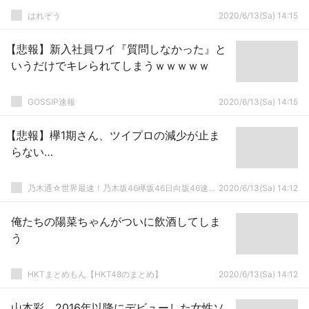
はれぞう
2020/6/13(Sa) 14:15
【悲報】新入社員ワイ『質問しなかった』と
いうだけでキレられてしまうｗｗｗｗｗ
GOSSIP速報
2020/6/13(Sa) 14:15
【悲報】欅1期さん、ツイプロの減少が止ま
らない…
乃木通☆世界最速！乃木坂46欅坂46日向坂46速報まとめ
2020/6/13(Sa) 14:12
俺たちの陽菜ちゃんがついに飲酒してしま
う
HKTまとめもん【HKT48のまとめ】
2020/6/13(Sa) 14:12
山本彩、2016年以降にデビューした女性ソ