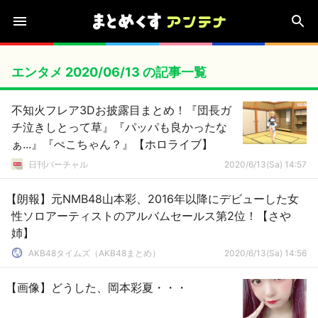
エンタメ 2020/06/13 の記事一覧
不知火フレア3Dお披露目まとめ！『団長ガ
チ泣きしとって草』『パッパも良かったな
ぁ...』『ぺこちゃん？』【ホロライブ】
日刊バーチャル
2020/6/13(Sa) 14:57
【朗報】元NMB48山本彩、2016年以降にデビューした女
性ソロアーティストのアルバムセールス第2位！【さや
姉】
AKB48タイムズ（AKB48まとめ）
2020/6/13(Sa) 14:56
【画像】どうした、岡本彩夏・・・