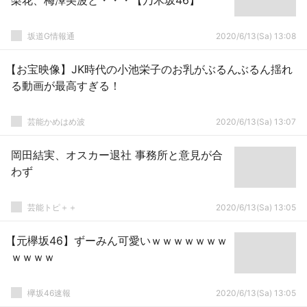
梨花、梅澤美波と・・・【乃木坂46】
坂道G情報通
2020/6/13(Sa) 13:08
【お宝映像】JK時代の小池栄子のお乳がぶるんぶるん揺れ
る動画が最高すぎる！
芸能かめはめ波
2020/6/13(Sa) 13:07
岡田結実、オスカー退社 事務所と意見が合
わず
芸能トピ＋＋
2020/6/13(Sa) 13:05
【元欅坂46】ずーみん可愛いｗｗｗｗｗｗｗ
ｗｗｗｗ
欅坂46速報
2020/6/13(Sa) 13:05