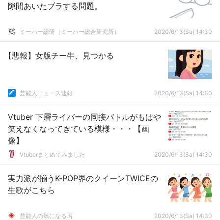
隙間あいたブラする問題。
ミーハー総研（ミーハー総合研究所）
2020/6/13(Sa) 14:30
【悲報】女版チー牛、見つかる
芸能人ニュース速報
2020/6/13(Sa) 14:30
Vtuber 下層ライバーの同接バトルがもはや
笑えなくなってきている模様・・・【画
像】
Vtuberまとめてみました
2020/6/13(Sa) 14:30
実力派が揃うK-POP界のクイーンTWICEの
生歌がこちら
芸能人の気になる噂
2020/6/13(Sa) 14:30