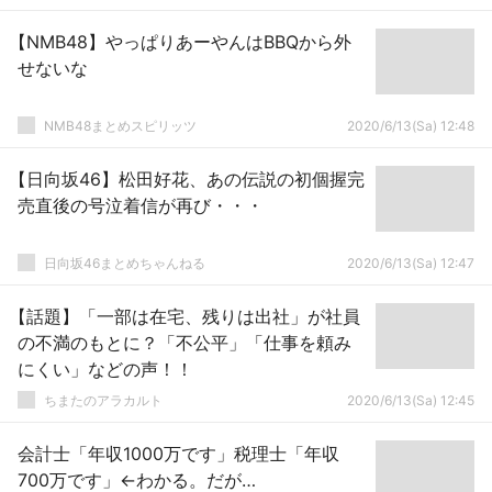
【NMB48】やっぱりあーやんはBBQから外
せないな
NMB48まとめスピリッツ
2020/6/13(Sa) 12:48
【日向坂46】松田好花、あの伝説の初個握完
売直後の号泣着信が再び・・・
日向坂46まとめちゃんねる
2020/6/13(Sa) 12:47
【話題】「一部は在宅、残りは出社」が社員
の不満のもとに？「不公平」「仕事を頼み
にくい」などの声！！
ちまたのアラカルト
2020/6/13(Sa) 12:45
会計士「年収1000万です」税理士「年収
700万です」←わかる。だが…