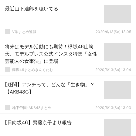
最近山下達郎を聴いてる
V系まとめ速報
2020/6/13(Sa) 13:05
将来はモデル活動にも期待！欅坂46山﨑
天、モデルプレス公式インスタ特集「女性
芸能人の食事法」に登場
欅坂46まとめきんぐだむ
2020/6/13(Sa) 13:04
【疑問】アンチって、どんな「生き物」？
【AKB48G】
地下帝国-AKB48まとめ
2020/6/13(Sa) 13:03
【日向坂46】齊藤京子より報告