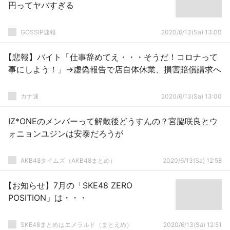
円ってヤバすぎる
GOSSIP速報
2020/6/13(Sa) 13:00
【悲報】バイト「仕事辞めてえ・・・そうだ！コロナって
事にしよう！」→虚偽報告で店自体休業、損害賠償請求へ
カナ速
2020/6/13(Sa) 13:00
IZ*ONEのメンバーって解散後どうすんの？宮脇咲良とウ
ォニョンユジンは安泰だろうが
AKB48タイムズ（AKB48まとめ）
2020/6/13(Sa) 12:58
【お知らせ】7月の「SKE48 ZERO
POSITION」は・・・
SKE48まとめはエメラルド（まとえめ）
2020/6/13(Sa) 12:51