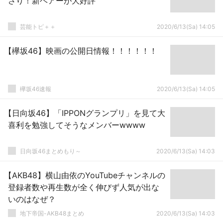
さり！新ヘアーが大好評
芸能トピ＋＋
2020/6/13(Sa) 14:05
【欅坂46】映画の公開日情報！！！！！！
欅坂46速報
2020/6/13(Sa) 14:05
【日向坂46】「IPPONグランプリ」を見て大
喜利を勉強してそうなメンバーwwww
日向坂46まとめもり～
2020/6/13(Sa) 14:03
【AKB48】横山由依のYouTubeチャンネルの
登録者数や再生数が全く伸びず人気が出な
いのはなぜ？
地下帝国-AKB48まとめ
2020/6/13(Sa) 14:03