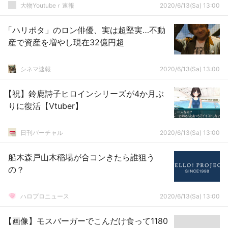
大物Youtubeｒ速報
2020/6/13(Sa) 13:00
「ハリポタ」のロン俳優、実は超堅実…不動
産で資産を増やし現在32億円超
シネマ速報
2020/6/13(Sa) 13:00
【祝】鈴鹿詩子ヒロインシリーズが4か月ぶ
りに復活【Vtuber】
日刊バーチャル
2020/6/13(Sa) 13:00
船木森戸山木稲場が合コンきたら誰狙う
の？
ハロプロニュース
2020/6/13(Sa) 13:00
【画像】モスバーガーでこんだけ食って1180