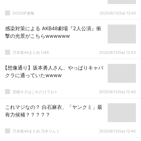
GOSSIP速報
2020/6/13(Sa) 12:45
感染対策による AKB48劇場『2人公演』衝
撃の光景がこちらwwwwww
乃木坂46まとめ 1/46
2020/6/13(Sa) 12:43
【想像通り】坂本勇人さん、やっぱりキャバ
クラに通っていたwwww
芸能ネタはこれだけでおｋ
2020/6/13(Sa) 12:40
これマジなの？ 白石麻衣、「ヤンクミ」最
有力候補？？？？？
乃木坂46まとめ 乃木りんく
2020/6/13(Sa) 12:40