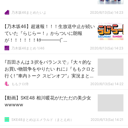
乃木坂46まとめたいよ
2020/6/13(Sa) 14:23
【乃木坂46】超速報！！！生放送中止が続い
ていた『らじらー！』からついに朗報
が！！！！！！ｷﾀ━━━━(ﾟ
∀ﾟ)━━━━！！！
乃木坂46まとめ 1/46
2020/6/13(Sa) 14:23
｢百田さんは３択をバランスで」｢大々的な
お買い物競争をやりたい れに｣『ももクロと
行く! “車内トーク スピンオフ”』実況まと
め！
ももクロ侍
2020/6/13(Sa) 14:22
【動画】SKE48 相川暖花がだただの美少女
wwwww
SKE48まとめはエメラルド（まとえめ）
2020/6/13(Sa) 14:21