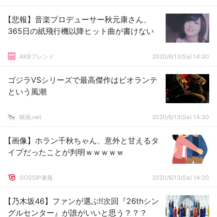
【悲報】音楽プロデューサー秋元康さん、
365日の紙飛行機以降ヒット曲が書けない
AKBフレンド
2020/6/13(Sa) 14:30
ゴジラVSシリーズで最高傑作はビオランテ
という風潮
映画.net
2020/6/13(Sa) 14:30
【画像】ホラン千秋ちゃん、意外と甘えるタ
イプだったことが判明ｗｗｗｗｗ
GOSSIP速報
2020/6/13(Sa) 14:30
【乃木坂46】ファンが選ぶ‼次回『26thシン
グルセンター』が誰がいいと思う？？？