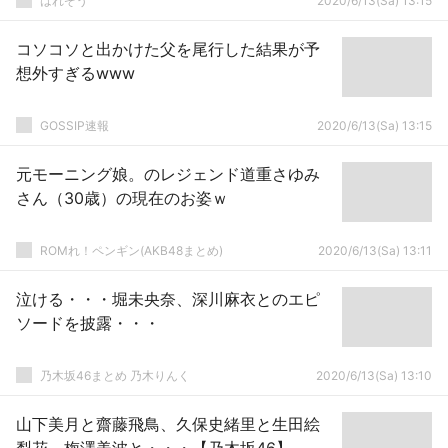
はれぞう
2020/6/13(Sa) 13:15
コソコソと出かけた父を尾行した結果が予
想外すぎるwww
GOSSIP速報
2020/6/13(Sa) 13:15
元モーニング娘。のレジェンド道重さゆみ
さん（30歳）の現在のお姿ｗ
ROMれ！ペンギン(AKB48まとめ)
2020/6/13(Sa) 13:11
泣ける・・・堀未央奈、深川麻衣とのエピ
ソードを披露・・・
乃木坂46まとめ 乃木りんく
2020/6/13(Sa) 13:10
山下美月と齋藤飛鳥、久保史緒里と生田絵