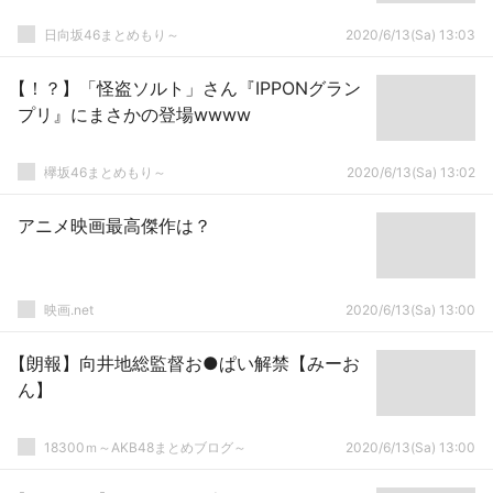
日向坂46まとめもり～
2020/6/13(Sa) 13:03
【！？】「怪盗ソルト」さん『IPPONグラン
プリ』にまさかの登場wwww
欅坂46まとめもり～
2020/6/13(Sa) 13:02
アニメ映画最高傑作は？
映画.net
2020/6/13(Sa) 13:00
【朗報】向井地総監督お●ぱい解禁【みーお
ん】
18300ｍ～AKB48まとめブログ～
2020/6/13(Sa) 13:00