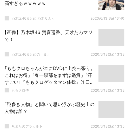
高すぎるｗｗｗｗｗ
乃木坂46まとめ 乃木りんく
2020/6/13(Sa) 13:40
【画像】乃木坂46 賀喜遥香、天才だわマジ
で！
乃木坂46まとめの「ま」
2020/6/13(Sa) 13:38
｢ももクロちゃんが本にDVDに出突っ張り。
これはお得」｢春一黒部をまずは鑑賞」｢汗
すごい｣『ももクロゲッタマン体操』昨日発
売！
ももクロ侍
2020/6/13(Sa) 13:38
「謎多き人物」と聞いて思い浮かぶ歴史上の
人物は誰？
ちまたのアラカルト
2020/6/13(Sa) 13:35