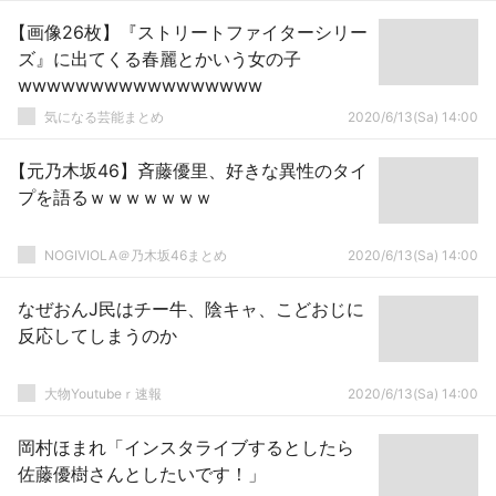
【画像26枚】『ストリートファイターシリー
ズ』に出てくる春麗とかいう女の子
wwwwwwwwwwwwwwwww
気になる芸能まとめ
2020/6/13(Sa) 14:00
【元乃木坂46】斉藤優里、好きな異性のタイ
プを語るｗｗｗｗｗｗｗ
NOGIVIOLA＠乃木坂46まとめ
2020/6/13(Sa) 14:00
なぜおんJ民はチー牛、陰キャ、こどおじに
反応してしまうのか
大物Youtubeｒ速報
2020/6/13(Sa) 14:00
岡村ほまれ「インスタライブするとしたら
佐藤優樹さんとしたいです！」