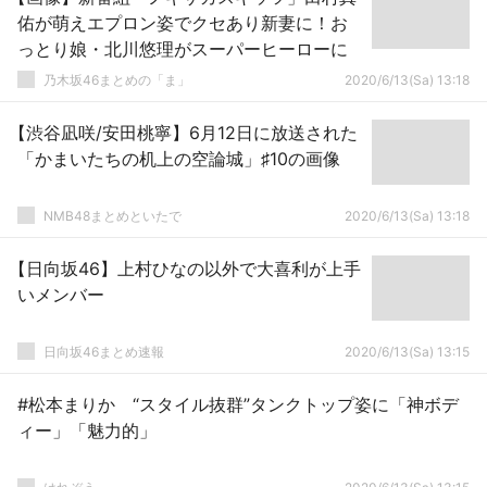
佑が萌えエプロン姿でクセあり新妻に！お
っとり娘・北川悠理がスーパーヒーローに
乃木坂46まとめの「ま」
2020/6/13(Sa) 13:18
【渋谷凪咲/安田桃寧】6月12日に放送された
「かまいたちの机上の空論城」♯10の画像
NMB48まとめといたで
2020/6/13(Sa) 13:18
【日向坂46】上村ひなの以外で大喜利が上手
いメンバー
日向坂46まとめ速報
2020/6/13(Sa) 13:15
#松本まりか “スタイル抜群”タンクトップ姿に「神ボデ
ィー」「魅力的」