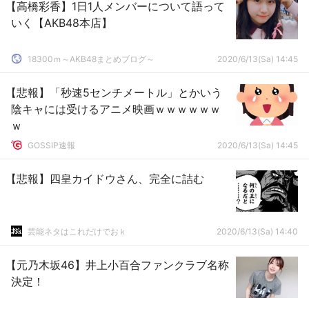
【高橋彩香】1日1人メンバーについて語って
いく【AKB48本店】
18300ｍ～AKB48まとめブログ～
2020/6/13(Sa) 14:45
【悲報】「秒速5センチメートル」とかいう
陰キャには受けるアニメ映画ｗｗｗｗｗｗ
ｗ
GOSSIP速報
2020/6/13(Sa) 14:45
【悲報】四皇カイドウさん、完全に詰む
芸能ネタはこれだけでおｋ
2020/6/13(Sa) 14:40
【元乃木坂46】井上小百合ファンクラブ名称
決定！