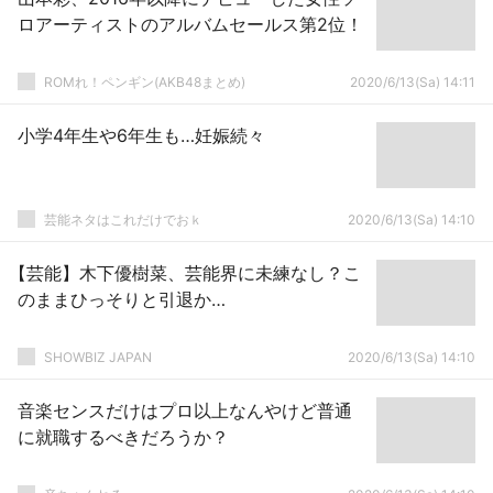
ロアーティストのアルバムセールス第2位！
ROMれ！ペンギン(AKB48まとめ)
2020/6/13(Sa) 14:11
小学4年生や6年生も…妊娠続々
芸能ネタはこれだけでおｋ
2020/6/13(Sa) 14:10
【芸能】木下優樹菜、芸能界に未練なし？こ
のままひっそりと引退か…
SHOWBIZ JAPAN
2020/6/13(Sa) 14:10
音楽センスだけはプロ以上なんやけど普通
に就職するべきだろうか？