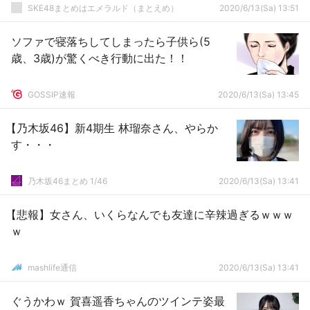
SKE48まとめはエメラルド（まとえめ）
2020/6/13(Sa) 13:51
ソファで寝落ちしてしまったら子供ら(5
歳、3歳)が驚くべき行動に出た！！
GOSSIP速報
2020/6/13(Sa) 13:45
【乃木坂46】新4期生 林瑠奈さん、やらか
す・・・
乃木坂46まとめ 1/46
2020/6/13(Sa) 13:41
【悲報】女さん、いくらなんでも友達に辛辣過ぎるｗｗｗ
ｗ
mashlife通信
2020/6/13(Sa) 13:41
ぐうかわｗ 賀喜遥香ちゃんのツインテ姿最