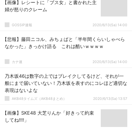
【画像】レシートに「ブス女」と書かれた主
婦が怒りのクレーム
GOSSIP速報
2020/6/13(Sa) 14:00
【悲報】藤田ニコル、みちょぱと「半年間くらいしゃべら
なかった」きっかけ語る これは酷いｗｗｗｗ
カナ速
2020/6/13(Sa) 14:00
乃木坂46は数字の上ではブレイクしてるけど、それが一
般にまで届いていない！乃木坂を表すのにコレほど適切な
表現はないよな
AKB48タイムズ（AKB48まとめ）
2020/6/13(Sa) 13:57
【画像】SKE48 大芝りんか「好きって約束
してね‼‼」