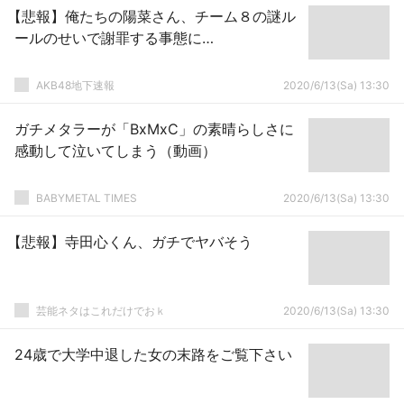
【悲報】俺たちの陽菜さん、チーム８の謎ル
ールのせいで謝罪する事態に…
AKB48地下速報
2020/6/13(Sa) 13:30
ガチメタラーが「BxMxC」の素晴らしさに
感動して泣いてしまう（動画）
BABYMETAL TIMES
2020/6/13(Sa) 13:30
【悲報】寺田心くん、ガチでヤバそう
芸能ネタはこれだけでおｋ
2020/6/13(Sa) 13:30
24歳で大学中退した女の末路をご覧下さい