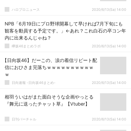
ハロプロニュース
2020/6/13(Sa) 14:00
NPB「6月19日にプロ野球開幕して早ければ7月下旬にも
観客を動員する予定です。」←あれ？これ白石の卒コン年
内に出来るんじゃね？
欅坂46まとめラボ
2020/6/13(Sa) 14:00
【日向坂46】だーこの、涙の着信リピート配
信におひさま完落ちｗｗｗｗｗｗｗｗｗｗ
ｗ
日向速報 -日向坂46まとめ-
2020/6/13(Sa) 14:00
相羽ういはがまた面白そうな企画やっとる
『舞元に送ったチャット草』【Vtuber】
日刊バーチャル
2020/6/13(Sa) 14:00