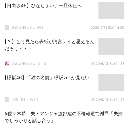
【日向坂46】ひなちょい、一旦休止へ
日向坂46まとめ速報
2020/6/13(Sa) 14:20
【？】どう見たら表紙が清宮レイと思えるん
だろう・・・
乃木坂46まとめの「ま」
2020/6/13(Sa) 14:18
【欅坂46】「猫の名前」欅坂ver.が見たい...
欅坂46まとめもり～
2020/6/13(Sa) 14:17
#佐々木希 夫・アンジャ渡部建の不倫報道で謝罪「夫婦
でしっかりと話し合う」