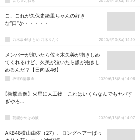
音ちゃんねる
2020/6/13(Sa) 14:10
こ、これが久保史緒里ちゃんの好き
な”口”か・・・・・
乃木坂46まとめ 乃木りんく
2020/6/13(Sa) 14:10
メンバーが泣いたら佐々木久美が抱きしめ
てくれるけど、久美が泣いたら誰が抱きし
めるんだ？【日向坂46】
坂道G情報通
2020/6/13(Sa) 14:08
【衝撃画像】火星に人工物！これはいくらなんでもヤバす
ぎやろ…
芸能かめはめ波
2020/6/13(Sa) 14:07
AKB48横山由依（27）、ロングヘアーばっ