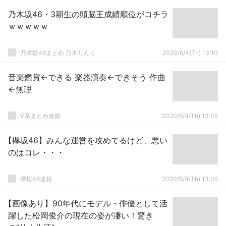
乃木坂46・3期生の頭脳王成績順位がコチラ
ｗｗｗｗｗ
乃木坂46まとめ 乃木りんく
2020/6/4(Th) 13:10
音楽鑑賞←できる 楽器演奏←できそう 作曲
←無理
V系まとめ速報
2020/6/4(Th) 13:05
【欅坂46】みんな運営を攻めてるけど、悪い
のはコレ・・・
欅坂46速報
2020/6/4(Th) 13:05
【画像あり】90年代にモデル・俳優として活
躍した松岡俊介の現在の姿が凄い！驚き