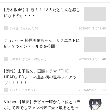
【乃木坂46】壮観！！！8人だとこんな感じ
になるのか・・・
乃木坂46まとめ 1/46
2020/6/4(Th) 13:40
ぐうかわｗ 松尾美佑ちゃん、リクエストに
応えてツインテール姿を公開！
乃木坂46まとめ 乃木りんく
2020/6/4(Th) 13:40
【朗報】山下智久、国際ドラマ『THE
HEAD』EDテーマ担当 初の世界タイアッ
プ！！！！！
ちまたのアラカルト
2020/6/4(Th) 13:38
Vtuber 【黛灰】デビュー時から上位とコラ
ボして表でもファン出来て天下取ると思っ