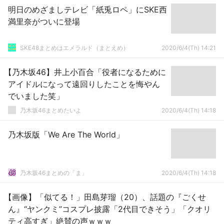
明日のめざましテレビ「紙兎ロペ」にSKE西
満里奈がついに登場
SKE48まとめはエメラルド（まとえめ）
2020/6/4(Th) 14:21
【乃木坂46】井上小百合「役者になるために
アイドルになって遠回りしたことを悔やん
でいました笑」
乃木坂46まとめたいよ
2020/6/4(Th) 14:18
乃木坂版「We Are The World」
乃木坂46まとめの「ま」
2020/6/4(Th) 14:18
【画像】「似てる！」田島芽瑠（20）、話題の『ごくせ
ん』“ヤンクミ”コスプレ披露「2代目できそう」「クオリ
ティ高すぎ」絶賛の声ｗｗｗ