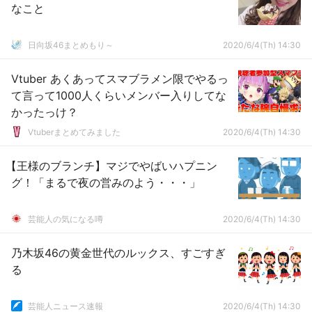
なこと
日向坂46まとめもり～
2020/6/4(Th) 14:30
Vtuber あくあってスマブラメン限でやるっ
て言って1000人くらいメンバー入りしてな
かったっけ？
Vtuberまとめてみました
2020/6/4(Th) 14:30
【王様のブランチ】マジでやばいハプニン
グ！「まるで夜の営みのよう・・・」
芸能人の気になる噂
2020/6/4(Th) 14:30
乃木坂46の黄金世代のルックス、すごすぎ
る
芸能人ニュース速報
2020/6/4(Th) 14:30