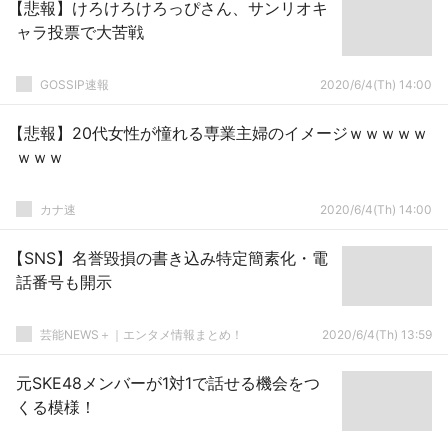
【悲報】けろけろけろっぴさん、サンリオキ
ャラ投票で大苦戦
GOSSIP速報
2020/6/4(Th) 14:00
【悲報】20代女性が憧れる専業主婦のイメージｗｗｗｗｗ
ｗｗｗ
カナ速
2020/6/4(Th) 14:00
【SNS】名誉毀損の書き込み特定簡素化・電
話番号も開示
芸能NEWS＋｜エンタメ情報まとめ！
2020/6/4(Th) 13:59
元SKE48メンバーが1対1で話せる機会をつ
くる模様！