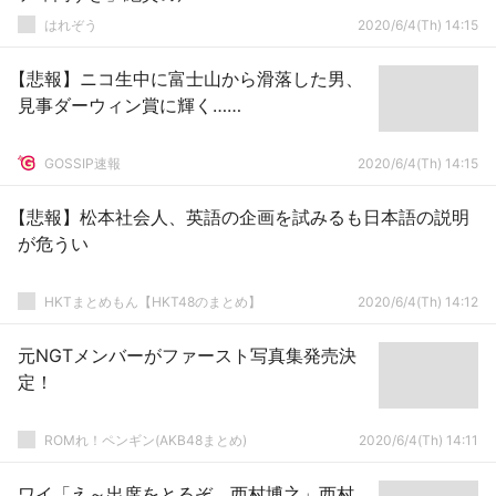
はれぞう
2020/6/4(Th) 14:15
【悲報】ニコ生中に富士山から滑落した男、
見事ダーウィン賞に輝く……
GOSSIP速報
2020/6/4(Th) 14:15
【悲報】松本社会人、英語の企画を試みるも日本語の説明
が危うい
HKTまとめもん【HKT48のまとめ】
2020/6/4(Th) 14:12
元NGTメンバーがファースト写真集発売決
定！
ROMれ！ペンギン(AKB48まとめ)
2020/6/4(Th) 14:11
ワイ「え～出席をとるぞ。西村博之」西村