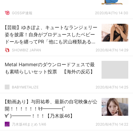
GOSSIP速報
2020/6/4(Th) 14:30
【芸能】ゆきぽよ、キュートなランジェリー
姿を披露！自身がプロデュースしたベビー
ドールを纏ってPR「他にも沢山種類あるか
ら @noalice_by_ryuyu でチェックしてね」
SHOWBIZ JAPAN
2020/6/4(Th) 14:29
Metal Hammerのダウンロードフェスで最
も素晴らしいセット投票 【海外の反応】
BABYMETALIZE
2020/6/4(Th) 14:25
【動画あり】与田祐希、最新の自宅映像が公
開！！！！！！ｷﾀ━━━━(ﾟ
∀ﾟ)━━━━！！！【乃木坂46】
乃木坂46まとめ 1/46
2020/6/4(Th) 14:22