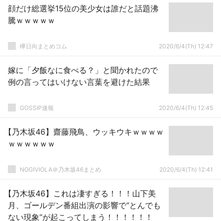
顔だけ総選挙15位の美少女は誰だと話題沸
騰ｗｗｗｗｗ
欅日向まとめコム
2020/6/4(Th) 12:47
嫁に「夕飯なに食べる？」と聞かれたので
例の言ってはいけない言葉を避けた結果
GOSSIP速報
2020/6/4(Th) 12:45
【乃木坂46】齋藤飛鳥、ウッキウキｗｗｗｗ
ｗｗｗｗｗｗ
NOGIVIOLA＠乃木坂46まとめ
2020/6/4(Th) 12:41
【乃木坂46】これは凄すぎる！！！山下美
月、ゴールデン番組出演の影響で“とんでも
ない現象”が起こってしまう！！！！！！