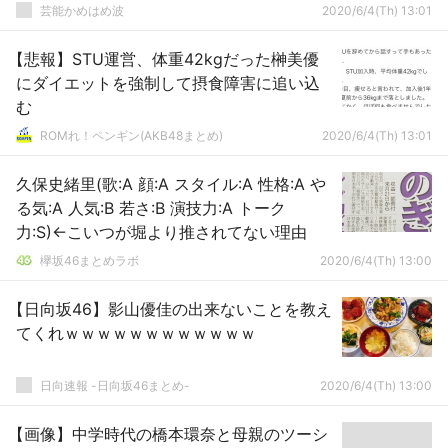
芸能かめはめ波
2020/6/4(Th) 13:01
【悲報】STU運営、体重42kgだった榊美優
にダイエットを強制して摂食障害に追い込
む
ROMれ！ペンギン(AKB48まとめ)
2020/6/4(Th) 13:01
久保史緒里(歌:A 顔:A スタイル:A 性格:A や
る気:A 人気:B 若さ:B 演技力:A トーク
力:S)←こいつが堀より推されてない理由
欅坂46まとめラボ
2020/6/4(Th) 13:00
【日向坂46】影山優佳の出来ないことを教え
てくれｗｗｗｗｗｗｗｗｗｗｗｗ
日向速報 -日向坂46まとめ-
2020/6/4(Th) 13:00
【画像】中学時代の橋本環奈と母親のツーシ