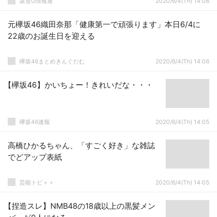
坂道G情報通
2020/6/4(Th) 14:08
元欅坂46織田奈那「健康第一で頑張ります」本日6/4に
22歳のお誕生日を迎える
欅坂46まとめきんぐだむ
2020/6/4(Th) 14:06
【欅坂46】かいちょー！きれいだな・・・
欅坂46速報
2020/6/4(Th) 14:05
高橋ひかるちゃん、「すごく好き」な雑誌
でどアップ表紙
芸能トピ＋＋
2020/6/4(Th) 14:05
【捏造スレ】NMB48の18歳以上の黒髪メン