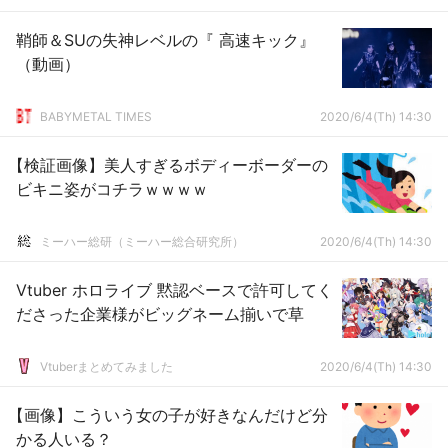
鞘師＆SUの失神レベルの『 高速キック』
（動画）
BABYMETAL TIMES
2020/6/4(Th) 14:30
【検証画像】美人すぎるボディーボーダーの
ビキニ姿がコチラｗｗｗｗ
ミーハー総研（ミーハー総合研究所）
2020/6/4(Th) 14:30
Vtuber ホロライブ 黙認ベースで許可してく
ださった企業様がビッグネーム揃いで草
Vtuberまとめてみました
2020/6/4(Th) 14:30
【画像】こういう女の子が好きなんだけど分
かる人いる？