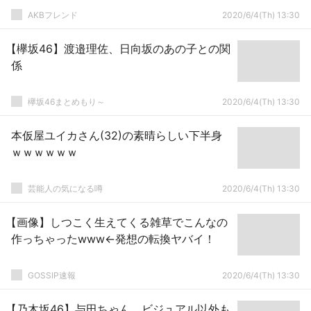
AKBフレンド
2020/6/4(Th) 13:30
【欅坂46】渡邉理佐、日向坂のあの子との関
係
欅坂46まとめもり～
2020/6/4(Th) 13:30
本仮屋ユイカさん(32)の素晴らしい下半身
ｗｗｗｗｗｗ
芸能人の気になる噂
2020/6/4(Th) 13:30
【画像】しつこく生えてくる雑草でこんなの
作っちゃったwww←発想の転換ヤバイ！
GOSSIP速報
2020/6/4(Th) 13:30
【乃木坂46】与田ちゃん、ビジュアル以外も