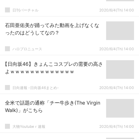
日刊バーチャル
2020/6/4(Th) 14:00
石田亜佑美が踊ってみた動画を上げなくな
ったのはどうしてなの？
ハロプロニュース
2020/6/4(Th) 14:00
【日向坂46】きょんこコスプレの需要の高さ
よｗｗｗｗｗｗｗｗｗｗｗｗｗ
日向速報 -日向坂46まとめ-
2020/6/4(Th) 14:00
全米で話題の通称「チー牛歩き(The Virgin
Walk)」がこちら
大物Youtubeｒ速報
2020/6/4(Th) 14:00