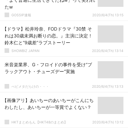
「よく普通に生活できてたねw」って笑われ
たw
GOSSIP速報
2020/6/4(Th) 13:15
【ドラマ】松井玲奈、FODドラマ『30禁 そ
れは30歳未満お断りの恋。』主演に決定！
鈴木仁と“9歳差”ラブストーリー
SHOWBIZ JAPAN
2020/6/4(Th) 13:14
米音楽業界、G・フロイドの事件を受け“ブ
ラックアウト・チューズデー”実施
べビメタだらけの・・・
2020/6/4(Th) 13:13
【画像アリ】あいちーのあいちーがこんにち
わしたし、あいちーが一等賞でよくない？
HKTまとめもん【HKT48のまとめ】
2020/6/4(Th) 13:12