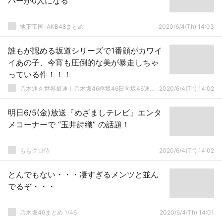
バーが0人になる
地下帝国-AKB48まとめ
2020/6/4(Th) 14:03
誰もが認める坂道シリーズで1番顔がカワイ
イあの子、今宵も圧倒的な美が暴走しちゃ
っている件！！！
乃木通☆世界最速！乃木坂46欅坂46日向坂46速報まとめ
2020/6/4(Th) 14:02
明日6/5(金)放送『めざましテレビ』エンタ
メコーナーで “玉井詩織” の話題！
ももクロ侍
2020/6/4(Th) 14:02
とんでもない・・・凄すぎるメンツと並ん
でるぞ・・・
乃木坂46まとめ 1/46
2020/6/4(Th) 14:01