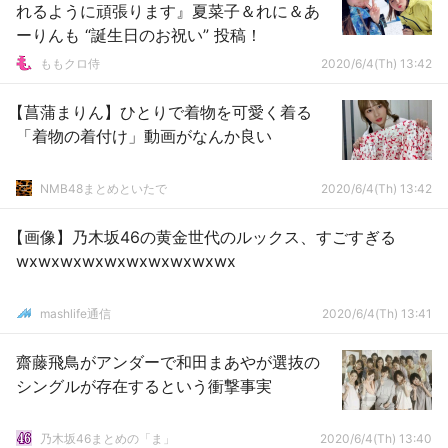
れるように頑張ります』夏菜子＆れに＆あ
ーりんも “誕生日のお祝い” 投稿！
ももクロ侍
2020/6/4(Th) 13:42
【菖蒲まりん】ひとりで着物を可愛く着る
「着物の着付け」動画がなんか良い
NMB48まとめといたで
2020/6/4(Th) 13:42
【画像】乃木坂46の黄金世代のルックス、すごすぎる
wxwxwxwxwxwxwxwxwxwx
mashlife通信
2020/6/4(Th) 13:41
齋藤飛鳥がアンダーで和田まあやが選抜の
シングルが存在するという衝撃事実
乃木坂46まとめの「ま」
2020/6/4(Th) 13:40