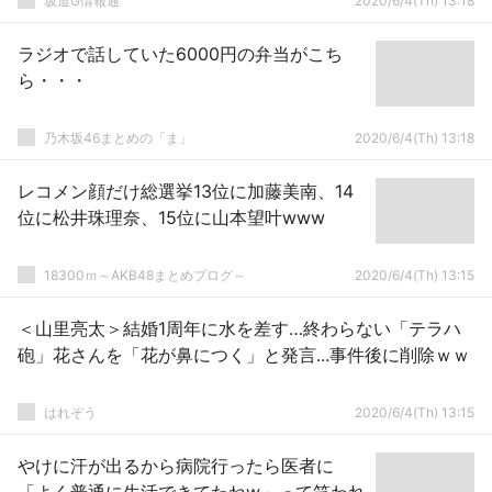
坂道G情報通
2020/6/4(Th) 13:18
ラジオで話していた6000円の弁当がこち
ら・・・
乃木坂46まとめの「ま」
2020/6/4(Th) 13:18
レコメン顔だけ総選挙13位に加藤美南、14
位に松井珠理奈、15位に山本望叶www
18300ｍ～AKB48まとめブログ～
2020/6/4(Th) 13:15
＜山里亮太＞結婚1周年に水を差す…終わらない「テラハ
砲」花さんを「花が鼻につく」と発言...事件後に削除ｗｗ
はれぞう
2020/6/4(Th) 13:15
やけに汗が出るから病院行ったら医者に