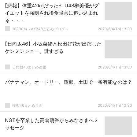
【悲報】体重42kgだったSTU48榊美優がダ
イエットを強制され摂食障害に追い込まれ
る・・・
18300ｍ～AKB48まとめブログ～
2020/6/4(Th) 13:30
【日向坂46】小坂菜緒と松田好花が出演した
ケンミンショー、謎すぎる
日向坂46まとめ速報
2020/6/4(Th) 13:30
バナナマン、オードリー、澤部、土田で一番有能なのは？
欅坂46まとめラボ
2020/6/4(Th) 13:30
NGTを卒業した高倉萌香からみなさまへメ
ッセージ