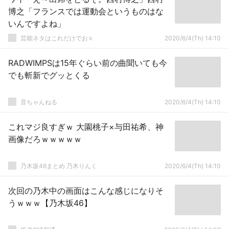
博之「フランスでは運動会というものはな
いんですよね」
芸能ネタはこれだけでおｋ
2020/6/4(Th) 14:10
RADWIMPSは15年ぐらい前の曲聞いても今
でも斬新でグッとくる
音ちゃんねる
2020/6/4(Th) 14:10
これマジ良すぎｗ 大園桃子×与田祐希、神
画像だろｗｗｗｗｗ
乃木坂46まとめ 乃木りんく
2020/6/4(Th) 14:10
次回の乃木中の画面はこんな感じになりそ
うｗｗｗ【乃木坂46】