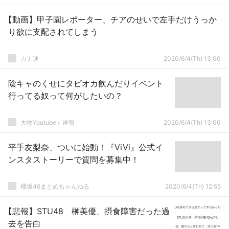
【動画】甲子園レポーター、チアのせいで左手だけうっか
り欲に支配されてしまう
カナ速
2020/6/4(Th) 13:00
陰キャのくせにタピオカ飲んだりイベント
行ってる奴って何がしたいの？
大物Youtubeｒ速報
2020/6/4(Th) 13:00
平手友梨奈、ついに始動！『ViVi』公式イ
ンスタストーリーで質問を募集中！
櫻坂46まとめちゃんねる
2020/6/4(Th) 12:55
【悲報】STU48 榊美優、摂食障害だった過
去を告白