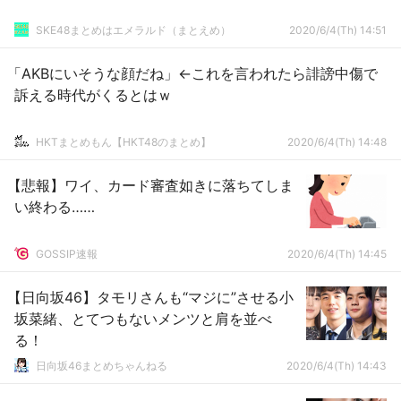
SKE48まとめはエメラルド（まとえめ）
2020/6/4(Th) 14:51
「AKBにいそうな顔だね」←これを言われたら誹謗中傷で
訴える時代がくるとはｗ
HKTまとめもん【HKT48のまとめ】
2020/6/4(Th) 14:48
【悲報】ワイ、カード審査如きに落ちてしま
い終わる……
GOSSIP速報
2020/6/4(Th) 14:45
【日向坂46】タモリさんも“マジに”させる小
坂菜緒、とてつもないメンツと肩を並べ
る！
日向坂46まとめちゃんねる
2020/6/4(Th) 14:43