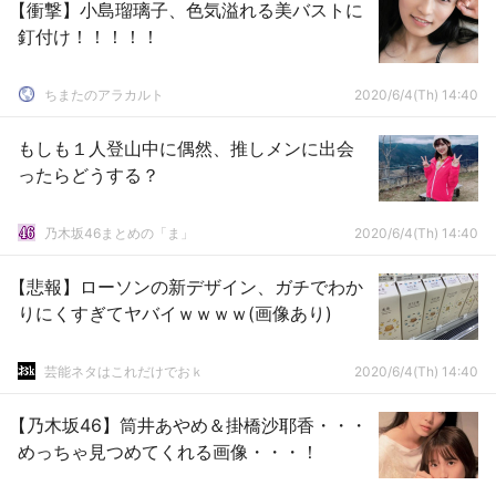
【衝撃】小島瑠璃子、色気溢れる美バストに
釘付け！！！！！
ちまたのアラカルト
2020/6/4(Th) 14:40
もしも１人登山中に偶然、推しメンに出会
ったらどうする？
乃木坂46まとめの「ま」
2020/6/4(Th) 14:40
【悲報】ローソンの新デザイン、ガチでわか
りにくすぎてヤバイｗｗｗｗ(画像あり)
芸能ネタはこれだけでおｋ
2020/6/4(Th) 14:40
【乃木坂46】筒井あやめ＆掛橋沙耶香・・・
めっちゃ見つめてくれる画像・・・！