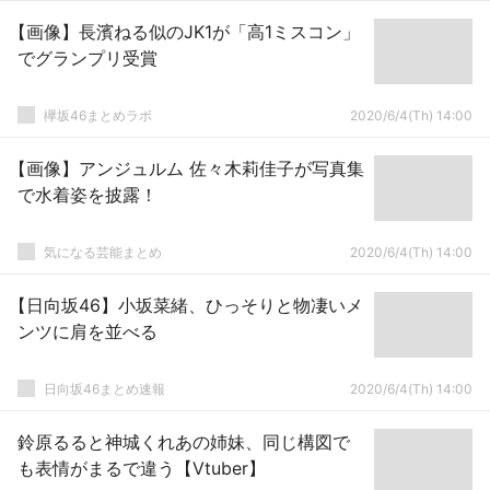
【画像】長濱ねる似のJK1が「高1ミスコン」
でグランプリ受賞
欅坂46まとめラボ
2020/6/4(Th) 14:00
【画像】アンジュルム 佐々木莉佳子が写真集
で水着姿を披露！
気になる芸能まとめ
2020/6/4(Th) 14:00
【日向坂46】小坂菜緒、ひっそりと物凄いメ
ンツに肩を並べる
日向坂46まとめ速報
2020/6/4(Th) 14:00
鈴原るると神城くれあの姉妹、同じ構図で
も表情がまるで違う【Vtuber】