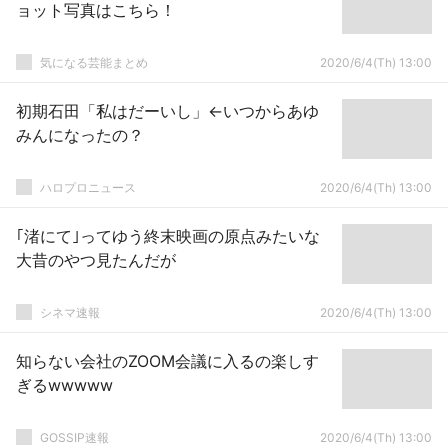
ョット写真はこちら！
気になる芸能まとめ
2020/6/4(Th) 13:00
初期石田「私はだーいし」←いつからあゆ
みんになったの？
ハロプロニュース
2020/6/4(Th) 13:00
｢渚にて｣ってゆう終末映画の原点みたいな
大昔のやつ見たんだが
シネマ速報
2020/6/4(Th) 13:00
知らない会社のZOOM会議に入るの楽しす
ぎるwwwww
GOSSIP速報
2020/6/4(Th) 13:00