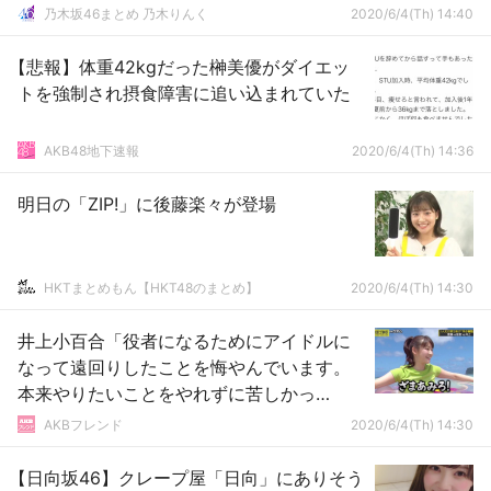
乃木坂46まとめ 乃木りんく
2020/6/4(Th) 14:40
【悲報】体重42kgだった榊美優がダイエッ
トを強制され摂食障害に追い込まれていた
AKB48地下速報
2020/6/4(Th) 14:36
明日の「ZIP!」に後藤楽々が登場
HKTまとめもん【HKT48のまとめ】
2020/6/4(Th) 14:30
井上小百合「役者になるためにアイドルに
なって遠回りしたことを悔やんでいます。
本来やりたいことをやれずに苦しかっ
た。」
AKBフレンド
2020/6/4(Th) 14:30
【日向坂46】クレープ屋「日向」にありそう