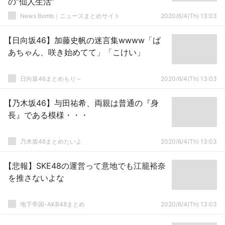
の“仙人生活”
News Bomb｜ニュースまとめサイト
2020/6/4(Th) 13:03
【日向坂46】加藤史帆の迷言集wwww「ば
あちゃん、咲き始めてて」「こけい」
日向坂46まとめもり～
2020/6/4(Th) 13:03
【乃木坂46】与田祐希、両親は普通の『身
長』である模様・・・
乃木坂46まとめたいよ
2020/6/4(Th) 13:03
【悲報】SKE48の運営って意地でも江籠裕奈
を推さないよな
地下帝国-AKB48まとめ
2020/6/4(Th) 13:03