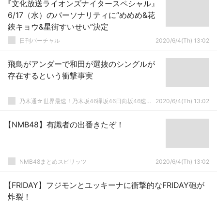
『文化放送ライオンズナイタースペシャル』
6/17（水）のパーソナリティに”めめめ&花
鋏キョウ&星街すいせい”決定
日刊バーチャル
2020/6/4(Th) 13:02
飛鳥がアンダーで和田が選抜のシングルが
存在するという衝撃事実
乃木通☆世界最速！乃木坂46欅坂46日向坂46速報まとめ
2020/6/4(Th) 13:02
【NMB48】有識者の出番きたぞ！
NMB48まとめスピリッツ
2020/6/4(Th) 13:02
【FRIDAY】フジモンとユッキーナに衝撃的なFRIDAY砲が
炸裂！