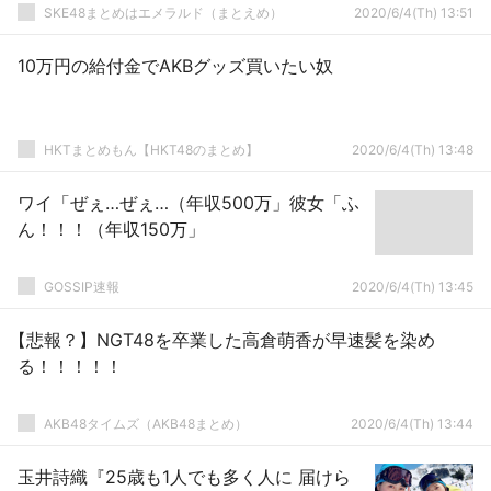
SKE48まとめはエメラルド（まとえめ）
2020/6/4(Th) 13:51
10万円の給付金でAKBグッズ買いたい奴
HKTまとめもん【HKT48のまとめ】
2020/6/4(Th) 13:48
ワイ「ぜぇ…ぜぇ…（年収500万」彼女「ふ
ん！！！（年収150万」
GOSSIP速報
2020/6/4(Th) 13:45
【悲報？】NGT48を卒業した高倉萌香が早速髪を染め
る！！！！！
AKB48タイムズ（AKB48まとめ）
2020/6/4(Th) 13:44
玉井詩織『25歳も1人でも多く人に 届けら