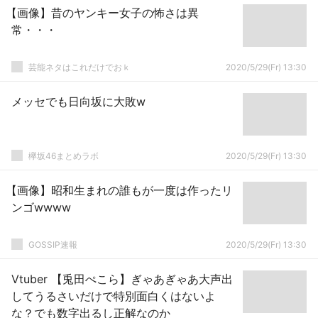
【画像】昔のヤンキー女子の怖さは異
常・・・
芸能ネタはこれだけでおｋ
2020/5/29(Fr) 13:30
メッセでも日向坂に大敗w
欅坂46まとめラボ
2020/5/29(Fr) 13:30
【画像】昭和生まれの誰もが一度は作ったリ
ンゴwwww
GOSSIP速報
2020/5/29(Fr) 13:30
Vtuber 【兎田ぺこら】ぎゃあぎゃあ大声出
してうるさいだけで特別面白くはないよ
な？でも数字出るし正解なのか