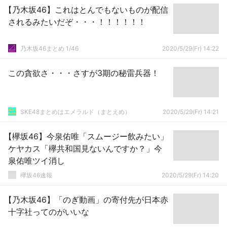
【乃木坂46】これはとんでもないものが配信
されるみたいだぞ・・・！！！！！！
乃木坂46まとめ 1/46
2020/5/29(Fr) 14:22
この貪欲さ・・・さすが3期の秘雷兵器！
SKE48まとめはエメラルド（まとえめ）
2020/5/29(Fr) 14:21
【欅坂46】今泉佑唯「スムージー飲みたい」
ケヤカス「欅共和国見ないんですか？」今
泉佑唯ツイ消し
欅坂46速報
2020/5/29(Fr) 14:20
【乃木坂46】「のぎ動画」の寄付先が日本赤
十字社ってのがいいな