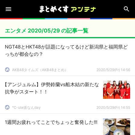
エンタメ 2020/05/29 の記事一覧
NGT48とHKT48が話題になってるけど新潟県と福岡県ど
っちが都会なの？
AKB48タイムズ（AKB48まとめ）
2020/5/29(Fr) 14:56
【アンジュルム】伊勢鈴蘭vs船木結の新たな
抗争がスタート！！
℃-ute派なんday
2020/5/29(Fr) 14:55
1週間お疲れってことでちょっと奮発した!!!