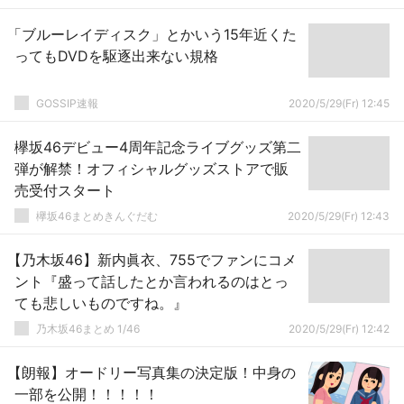
「ブルーレイディスク」とかいう15年近くた
ってもDVDを駆逐出来ない規格
GOSSIP速報
2020/5/29(Fr) 12:45
欅坂46デビュー4周年記念ライブグッズ第二
弾が解禁！オフィシャルグッズストアで販
売受付スタート
欅坂46まとめきんぐだむ
2020/5/29(Fr) 12:43
【乃木坂46】新内眞衣、755でファンにコメ
ント『盛って話したとか言われるのはとっ
ても悲しいものですね。』
乃木坂46まとめ 1/46
2020/5/29(Fr) 12:42
【朗報】オードリー写真集の決定版！中身の
一部を公開！！！！！