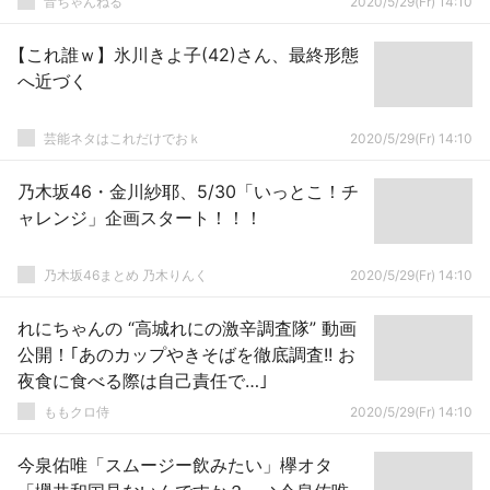
音ちゃんねる
2020/5/29(Fr) 14:10
【これ誰ｗ】氷川きよ子(42)さん、最終形態
へ近づく
芸能ネタはこれだけでおｋ
2020/5/29(Fr) 14:10
乃木坂46・金川紗耶、5/30「いっとこ！チ
ャレンジ」企画スタート！！！
乃木坂46まとめ 乃木りんく
2020/5/29(Fr) 14:10
れにちゃんの “高城れにの激辛調査隊” 動画
公開！｢あのカップやきそばを徹底調査!! お
夜食に食べる際は自己責任で…｣
ももクロ侍
2020/5/29(Fr) 14:10
今泉佑唯「スムージー飲みたい」欅オタ