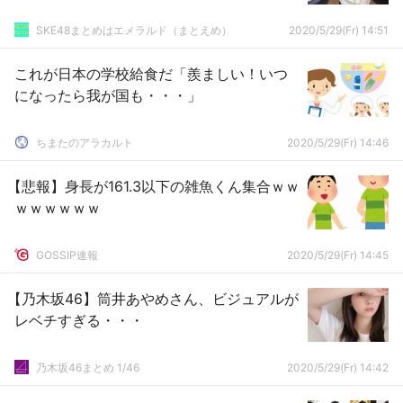
SKE48まとめはエメラルド（まとえめ）
2020/5/29(Fr) 14:51
これが日本の学校給食だ「羨ましい！いつ
になったら我が国も・・・」
ちまたのアラカルト
2020/5/29(Fr) 14:46
【悲報】身長が161.3以下の雑魚くん集合ｗｗ
ｗｗｗｗｗｗ
GOSSIP速報
2020/5/29(Fr) 14:45
【乃木坂46】筒井あやめさん、ビジュアルが
レベチすぎる・・・
乃木坂46まとめ 1/46
2020/5/29(Fr) 14:42