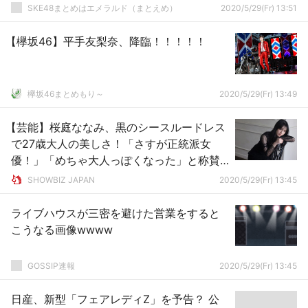
SKE48まとめはエメラルド（まとえめ）
2020/5/29(Fr) 13:51
【欅坂46】平手友梨奈、降臨！！！！！
欅坂46まとめもり～
2020/5/29(Fr) 13:49
【芸能】桜庭ななみ、黒のシースルードレス
で27歳大人の美しさ！「さすが正統派女
優！」「めちゃ大人っぽくなった」と称賛
の声
SHOWBIZ JAPAN
2020/5/29(Fr) 13:45
ライブハウスが三密を避けた営業をすると
こうなる画像wwww
GOSSIP速報
2020/5/29(Fr) 13:45
日産、新型「フェアレディZ」を予告？ 公