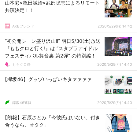
山本彩×亀田誠治×武部聡志によるリモート
共演決定！！
AKBフレンド
2020/5/29(Fr) 14:42
“初公開シーン盛り沢山!!” 明日5/30(土)放送
『ももクロと行く!』は “スタプラアイドル
フェスティバル舞台裏 第2弾” の特別編！
ももクロ侍
2020/5/29(Fr) 14:40
【欅坂46】グッヅいっぱいキタァァァァ
欅坂46速報
2020/5/29(Fr) 14:40
【朗報】石原さとみ「今彼氏はいない。付き
合うなら、オタク」