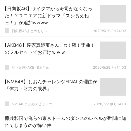
【日向坂46】サイタマから寿司がなくなっ
た！？ユニエアに新ドラマ『スシ食えね
ェ！』が追加wwww
日向坂46まとめもり～
2020/5/29(Fr) 14:03
【AKB48】達家真姫宝さん、π！腋！歪曲！
のフルセットでお届けｗｗｗ
地下帝国-AKB48まとめ
2020/5/29(Fr) 14:03
【NMB48】しおんチャレンジFINALの理由が
「体力・財力の限界」
NMB48まとめスピリッツ
2020/5/29(Fr) 14:01
欅共和国で俺らの東京ドームのダンスのレベルが世間に知
れてしまうのが怖い件