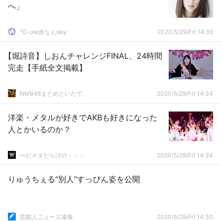
へ」
℃-ute派なんday
2020/5/29(Fr) 14:35
【堀詩音】しおんチャレンジFINAL、24時間
完走【手紙全文掲載】
NMB48まとめといたで
2020/5/29(Fr) 14:34
洋楽・メタルが好きでAKBも好きになった
人とかいるのか？
べビメタだらけの・・・
2020/5/29(Fr) 14:34
りゅうちぇる“別人”すっぴん姿を公開
芸能人ニュース速報
2020/5/29(Fr) 14:30