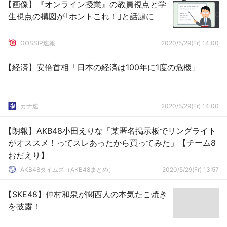
【画像】『オンライン授業』の教員視点と学
生視点の構図が｢ホントこれ！｣と話題に
GOSSIP速報
2020/5/29(Fr) 14:00
【経済】安倍首相「日本の経済は100年に1度の危機」
カナ速
2020/5/29(Fr) 14:00
【朗報】AKB48小田えりな「某匿名掲示板でリングライト
がオススメ！ってスレあったから買ってみた」【チーム8
おだえり】
AKB48タイムズ（AKB48まとめ）
2020/5/29(Fr) 13:57
【SKE48】仲村和泉が関西人の本気たこ焼き
を披露！