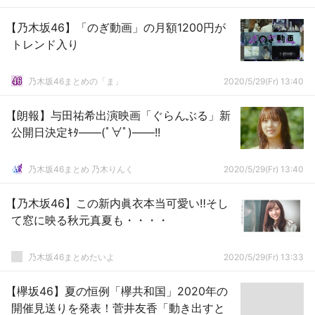
【乃木坂46】「のぎ動画」の月額1200円が
トレンド入り
乃木坂46まとめの「ま」
2020/5/29(Fr) 13:40
【朗報】与田祐希出演映画「ぐらんぶる」新
公開日決定ｷﾀ――(ﾟ∀ﾟ)――!!
乃木坂46まとめ 乃木りんく
2020/5/29(Fr) 13:40
【乃木坂46】この新内眞衣本当可愛い‼そし
て窓に映る秋元真夏も・・・・
乃木坂46まとめたいよ
2020/5/29(Fr) 13:33
【欅坂46】夏の恒例「欅共和国」2020年の
開催見送りを発表！菅井友香「動き出すと