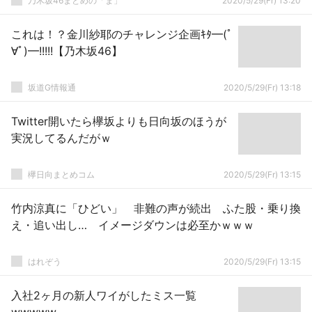
乃木坂46まとめの「ま」
2020/5/29(Fr) 13:20
これは！？金川紗耶のチャレンジ企画ｷﾀ━(ﾟ
∀ﾟ)━!!!!!【乃木坂46】
坂道G情報通
2020/5/29(Fr) 13:18
Twitter開いたら欅坂よりも日向坂のほうが
実況してるんだがｗ
欅日向まとめコム
2020/5/29(Fr) 13:15
竹内涼真に「ひどい」 非難の声が続出 ふた股・乗り換
え・追い出し… イメージダウンは必至かｗｗｗ
はれぞう
2020/5/29(Fr) 13:15
入社2ヶ月の新人ワイがしたミス一覧