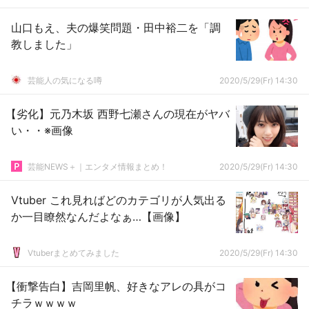
山口もえ、夫の爆笑問題・田中裕二を「調
教しました」
芸能人の気になる噂
2020/5/29(Fr) 14:30
【劣化】元乃木坂 西野七瀬さんの現在がヤバ
い・・※画像
芸能NEWS＋｜エンタメ情報まとめ！
2020/5/29(Fr) 14:30
Vtuber これ見ればどのカテゴリが人気出る
か一目瞭然なんだよなぁ…【画像】
Vtuberまとめてみました
2020/5/29(Fr) 14:30
【衝撃告白】吉岡里帆、好きなアレの具がコ
チラｗｗｗｗ