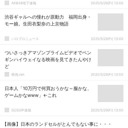
AKB48地下速報
2020/5/29(Fr) 13:00
渋谷ギャルへの憧れが原動力 福岡出身・
モー娘。生田衣梨奈の上京物語
ハロプロニュース
2020/5/29(Fr) 13:00
ついさっきアマゾンプライムビデオでペン
ギンハイウェイなる映画を見てきたんやけ
ど
映画.net
2020/5/29(Fr) 13:00
日本人「10万円で何買おうかな～服かな、
ゲームかなwww」←これ
GOSSIP速報
2020/5/29(Fr) 13:00
【画像】日本のランドセルがとんでもない事に・・・