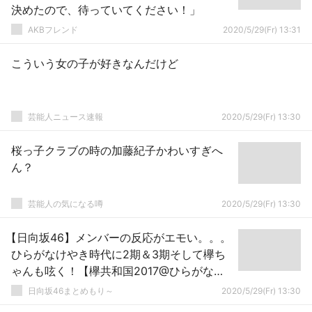
決めたので、待っていてください！」
AKBフレンド
2020/5/29(Fr) 13:31
こういう女の子が好きなんだけど
芸能人ニュース速報
2020/5/29(Fr) 13:30
桜っ子クラブの時の加藤紀子かわいすぎへ
ん？
芸能人の気になる噂
2020/5/29(Fr) 13:30
【日向坂46】メンバーの反応がエモい。。。
ひらがなけやき時代に2期＆3期そして欅ち
ゃんも呟く！【欅共和国2017@ひらがなけ
やき~エキセントリック】
日向坂46まとめもり～
2020/5/29(Fr) 13:30