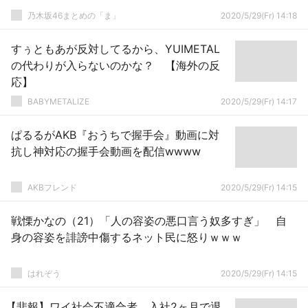
乃木坂46まとめの「ま」
2020/5/29(Fr) 14:18
すぅともあが反対してるから、YUIMETAL
の代わりが入らないのかな？ 【海外の反
応】
BABYMETALIZE
2020/5/29(Fr) 14:17
ぱるるがAKB『おうちで握手会』動画に対
抗し神対応の握手会動画を配信wwww
AKBフレンド
2020/5/29(Fr) 14:15
戦慄かなの（21）「人の容姿の悪口言う奴多すぎ」 自
身の容姿を誹謗中傷するネット民に怒りｗｗｗ
はれぞう
2020/5/29(Fr) 14:15
【悲報】ワイ社会不適合者、入社2ヶ月で退