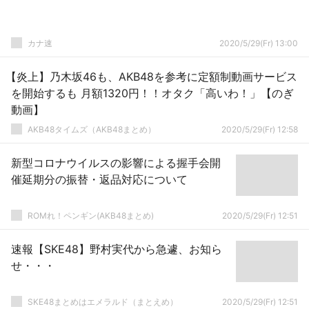
カナ速
2020/5/29(Fr) 13:00
【炎上】乃木坂46も、AKB48を参考に定額制動画サービス
を開始するも 月額1320円！！オタク「高いわ！」【のぎ
動画】
AKB48タイムズ（AKB48まとめ）
2020/5/29(Fr) 12:58
新型コロナウイルスの影響による握手会開
催延期分の振替・返品対応について
ROMれ！ペンギン(AKB48まとめ)
2020/5/29(Fr) 12:51
速報【SKE48】野村実代から急遽、お知ら
せ・・・
SKE48まとめはエメラルド（まとえめ）
2020/5/29(Fr) 12:51