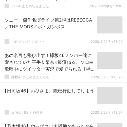
Vtuberまとめてみました
2020/5/29(Fr) 13:30
ソニー、傑作名演ライブ第2弾はREBECCA
／THE MODS／ボ・ガンボス
べビメタだらけの・・・
2020/5/29(Fr) 13:29
あの名言も飛び出す！欅坂46メンバー達に
愛されていた平手友梨奈×長濱ねる、ソロ曲
歌唱中にツイッター実況で愛でられる【欅
共和国2017】
欅坂46まとめきんぐだむ
2020/5/29(Fr) 13:28
【日向坂46】おひさま、隠密行動してしまう
日向坂46まとめ速報
2020/5/29(Fr) 13:27
【乃木坂46】やっぱコロナ騒動があったから