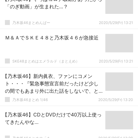
「のぎ動画」が生まれた…？
乃木坂46まとめんばー
2020/5/29(Fr) 13:21
Ｍ＆ＡでＳＫＥ４８と乃木坂４６が急接近
SKE48まとめはエメラルド（まとえめ）
2020/5/29(Fr) 13:21
【乃木坂46】新内眞衣、ファンにコメン
ト・・・『緊急事態宣言前だったけど少し
の間でもあまり外に出た話をしないで、と
マネージャーに言われてた・・・』
乃木坂46まとめ 1/46
2020/5/29(Fr) 13:20
【乃木坂46】CDとDVDだけで40万以上使っ
てきたんやな…