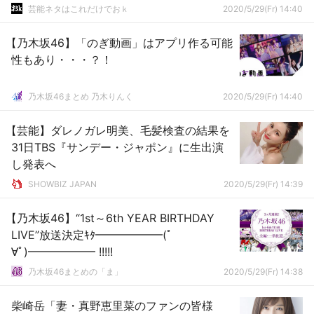
芸能ネタはこれだけでおｋ
2020/5/29(Fr) 14:40
【乃木坂46】「のぎ動画」はアプリ作る可能
性もあり・・・？！
乃木坂46まとめ 乃木りんく
2020/5/29(Fr) 14:40
【芸能】ダレノガレ明美、毛髪検査の結果を
31日TBS『サンデー・ジャポン』に生出演
し発表へ
SHOWBIZ JAPAN
2020/5/29(Fr) 14:39
【乃木坂46】“1st～6th YEAR BIRTHDAY
LIVE”放送決定ｷﾀ━━━━━━(ﾟ
∀ﾟ)━━━━━━ !!!!!
乃木坂46まとめの「ま」
2020/5/29(Fr) 14:38
柴崎岳「妻・真野恵里菜のファンの皆様