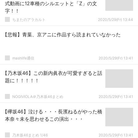
式動画に12車種のシルエットと「Z」の文
字！！
ちまたのアラカルト
2020/5/29(Fr) 13:44
【悲報】青葉、京アニに作品すら読まれていなかった
mashlife通信
2020/5/29(Fr) 13:41
【乃木坂46】この新内眞衣が可愛すぎると話
題に！！！！！
NOGIVIOLA＠乃木坂46まとめ
2020/5/29(Fr) 13:41
【欅坂46】泣ける・・・長濱ねるがやった橋
本奈々未を思わせるこの演出・・・
乃木坂46まとめ 1/46
2020/5/29(Fr) 13:41