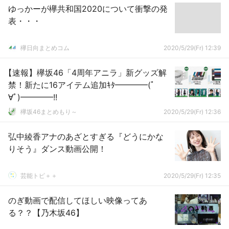
ゆっかーが欅共和国2020について衝撃の発
表・・・
欅日向まとめコム
2020/5/29(Fr) 12:39
【速報】欅坂46「4周年アニラ」新グッズ解
禁！新たに16アイテム追加ｷﾀ━━━━(ﾟ
∀ﾟ)━━━━!!
欅坂46まとめもり～
2020/5/29(Fr) 12:36
弘中綾香アナのあざとすぎる『どうにかな
りそう』ダンス動画公開！
芸能トピ＋＋
2020/5/29(Fr) 12:35
のぎ動画で配信してほしい映像ってあ
る？？【乃木坂46】