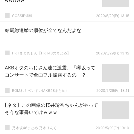
wwwww
GOSSIP速報
2020/5/29(Fr) 13:15
結局総選挙の順位が全てなんだよな
HKTまとめもん【HKT48のまとめ】
2020/5/29(Fr) 13:12
AKBオタのおじさん達に激震。「欅坂って
コンサートで全曲フル披露するの！？」
ROMれ！ペンギン(AKB48まとめ)
2020/5/29(Fr) 13:11
【ネタ】この画像の桜井玲香ちゃんがやって
そうな事書いてけｗｗｗ
乃木坂46まとめ 乃木りんく
2020/5/29(Fr) 13:10