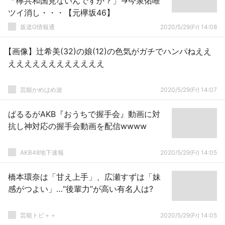
「欅共和国見ないんですか？」→今泉佑唯
ツイ消し・・・【元欅坂46】
坂道G情報通
2020/5/29(Fr) 14:08
【画像】辻希美(32)の娘(12)の色気がガチでハンパねええ
ええええええええええええ
芸能かめはめ波
2020/5/29(Fr) 14:07
ぱるるがAKB『おうちで握手会』動画に対
抗し神対応の握手会動画を配信wwww
AKB48地下速報
2020/5/29(Fr) 14:05
橋本環奈は「甘え上手」、広瀬すずは「妹
感がつよい」…“後輩力”が高い有名人は?
芸能トピ＋＋
2020/5/29(Fr) 14:05