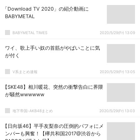
「Download TV 2020」の紹介動画に
BABYMETAL
BABYMETAL TIMES
2020/5/29(Fr) 13:09
ワイ、歌上手い奴の首筋がやばいことに気
が付く
V系まとめ速報
2020/5/29(Fr) 13:05
【SKE48】相川暖花、突然の衝撃告白に界隈
が騒然wwwwww
地下帝国-AKB48まとめ
2020/5/29(Fr) 13:03
【日向坂46】平手友梨奈の圧倒的パフォにメ
ンバーも興奮！【欅共和国2017@渋谷から