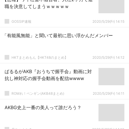
職を決意してしまうｗｗｗｗｗ
GOSSIP速報
2020/5/29(Fr) 14:15
「有能風無能」と聞いて最初に思い浮かんだメンバー
HKTまとめもん【HKT48のまとめ】
2020/5/29(Fr) 14:12
ぱるるがAKB『おうちで握手会』動画に対
抗し神対応の握手会動画を配信wwww
ROMれ！ペンギン(AKB48まとめ)
2020/5/29(Fr) 14:11
AKBG史上一番の美人って誰だろう？