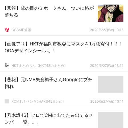
【悲報】鷹の目のミホークさん、ついに格が
落ちる
GOSSIP速報
2020/5/27(We) 13:15
【画像アリ】HKTが福岡市教委にマスクを1万枚寄付！！！
ODAデザインシールも！
HKTまとめもん【HKT48のまとめ】
2020/5/27(We) 13:12
【悲報】元NMB矢倉楓子さんGoogleにブチ
切れ
ROMれ！ペンギン(AKB48まとめ)
2020/5/27(We) 13:11
【乃木坂46】ソロでCMに出てた＆出てるメ
ンバー一覧。。。