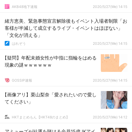
AKB48地下速報
2020/5/27(We) 14:15
緒方恵美、緊急事態宣言解除後もイベント入場者制限「お
客様が半減して成立するライブ・イベントはほぼない」
「文化が消える」
はれぞう
2020/5/27(We) 14:15
【疑問】年配未婚女性が中指に指輪をはめる
現象の謎ｗｗｗｗｗｗ
GOSSIP速報
2020/5/27(We) 14:15
【画像アリ】栗山梨奈「愛されたいので愛し
てください」
HKTまとめもん【HKT48のまとめ】
2020/5/27(We) 14:12
アミューズが社運を賭ける全員15歳JKアイ