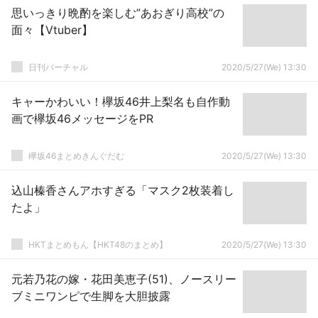
思いっきり晩酌を楽しむ”あおぎり高校”の
面々【Vtuber】
日刊バーチャル
2020/5/27(We) 13:30
キャーかわいい！欅坂46井上梨名も自作動
画で欅坂46メッセージをPR
欅坂46まとめきんぐだむ
2020/5/27(We) 13:30
込山榛香さんアホすぎる「マスク2枚装着し
たよ」
HKTまとめもん【HKT48のまとめ】
2020/5/27(We) 13:30
元若乃花の嫁・花田美恵子(51)、ノースリー
ブミニワンピで生脚を大胆披露