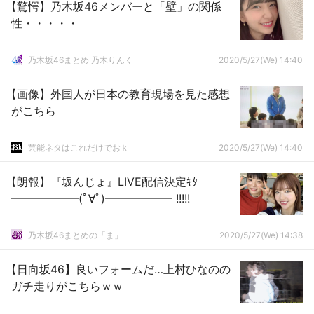
【驚愕】乃木坂46メンバーと「壁」の関係
性・・・・・
乃木坂46まとめ 乃木りんく
2020/5/27(We) 14:40
【画像】外国人が日本の教育現場を見た感想
がこちら
芸能ネタはこれだけでおｋ
2020/5/27(We) 14:40
【朗報】『坂んじょ』LIVE配信決定ｷﾀ
━━━━━━(ﾟ∀ﾟ)━━━━━━ !!!!!
乃木坂46まとめの「ま」
2020/5/27(We) 14:38
【日向坂46】良いフォームだ…上村ひなのの
ガチ走りがこちらｗｗ