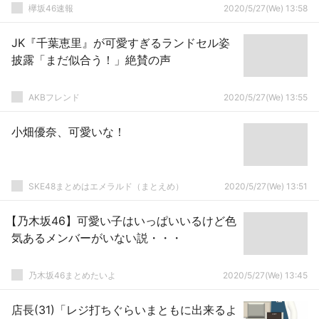
欅坂46速報
2020/5/27(We) 13:58
JK『千葉恵里』が可愛すぎるランドセル姿
披露「まだ似合う！」絶賛の声
AKBフレンド
2020/5/27(We) 13:55
小畑優奈、可愛いな！
SKE48まとめはエメラルド（まとえめ）
2020/5/27(We) 13:51
【乃木坂46】可愛い子はいっぱいいるけど色
気あるメンバーがいない説・・・
乃木坂46まとめたいよ
2020/5/27(We) 13:45
店長(31)「レジ打ちぐらいまともに出来るよ