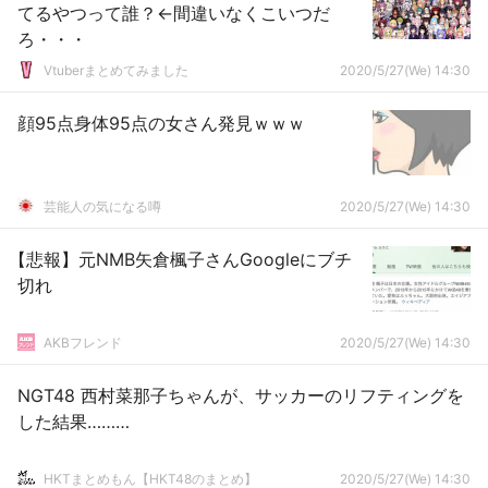
てるやつって誰？←間違いなくこいつだ
ろ・・・
Vtuberまとめてみました
2020/5/27(We) 14:30
顔95点身体95点の女さん発見ｗｗｗ
芸能人の気になる噂
2020/5/27(We) 14:30
【悲報】元NMB矢倉楓子さんGoogleにブチ
切れ
AKBフレンド
2020/5/27(We) 14:30
NGT48 西村菜那子ちゃんが、サッカーのリフティングを
した結果………
HKTまとめもん【HKT48のまとめ】
2020/5/27(We) 14:30