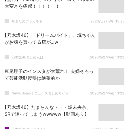
大変さを痛感！！！！！！
ちまたのアラカルト
2020/5/27(We) 13:25
【乃木坂46】「ドリームバイト」、堀ちゃん
がお猿を買ってる店が…w
乃木坂46まとめんばー
2020/5/27(We) 13:23
東尾理子のインスタが大荒れ！ 夫婦そろっ
て芸能活動復帰は絶望的か
News Bomb｜ニュースまとめサイト
2020/5/27(We) 13:23
【乃木坂46】たまらんな・・・堀未央奈、
SRで誘ってしまうwwwww【動画あり】