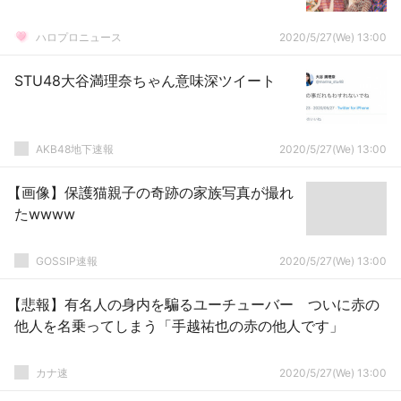
ハロプロニュース
2020/5/27(We) 13:00
STU48大谷満理奈ちゃん意味深ツイート
AKB48地下速報
2020/5/27(We) 13:00
【画像】保護猫親子の奇跡の家族写真が撮れ
たwwww
GOSSIP速報
2020/5/27(We) 13:00
【悲報】有名人の身内を騙るユーチューバー ついに赤の
他人を名乗ってしまう「手越祐也の赤の他人です」
カナ速
2020/5/27(We) 13:00