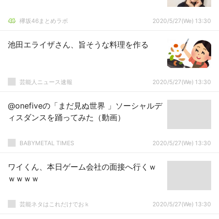
欅坂46まとめラボ
2020/5/27(We) 13:30
池田エライザさん、旨そうな料理を作る
芸能人ニュース速報
2020/5/27(We) 13:30
@onefiveの「まだ見ぬ世界 」ソーシャルデ
ィスダンスを踊ってみた（動画）
BABYMETAL TIMES
2020/5/27(We) 13:30
ワイくん、本日ゲーム会社の面接へ行くｗ
ｗｗｗｗ
芸能ネタはこれだけでおｋ
2020/5/27(We) 13:30