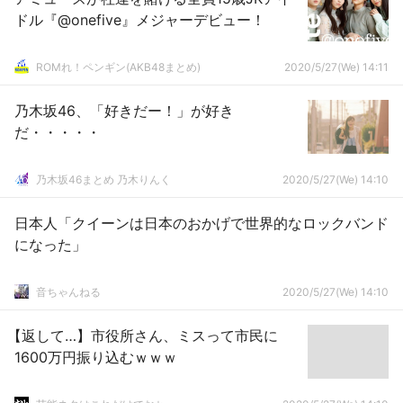
ドル『@onefive』メジャーデビュー！
ROMれ！ペンギン(AKB48まとめ)
2020/5/27(We) 14:11
乃木坂46、「好きだー！」が好き
だ・・・・・
乃木坂46まとめ 乃木りんく
2020/5/27(We) 14:10
日本人「クイーンは日本のおかげで世界的なロックバンド
になった」
音ちゃんねる
2020/5/27(We) 14:10
【返して…】市役所さん、ミスって市民に
1600万円振り込むｗｗｗ