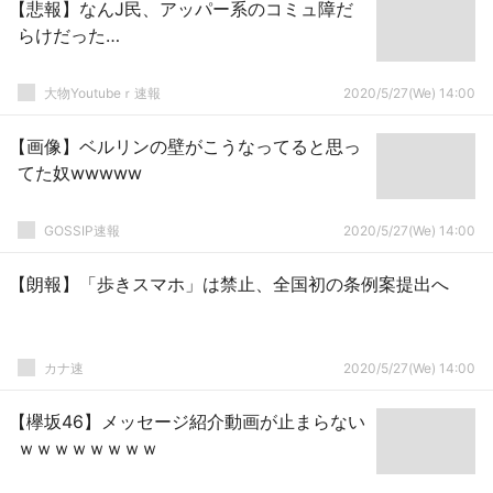
【悲報】なんJ民、アッパー系のコミュ障だ
らけだった…
大物Youtubeｒ速報
2020/5/27(We) 14:00
【画像】ベルリンの壁がこうなってると思っ
てた奴wwwww
GOSSIP速報
2020/5/27(We) 14:00
【朗報】「歩きスマホ」は禁止、全国初の条例案提出へ
カナ速
2020/5/27(We) 14:00
【欅坂46】メッセージ紹介動画が止まらない
ｗｗｗｗｗｗｗｗ