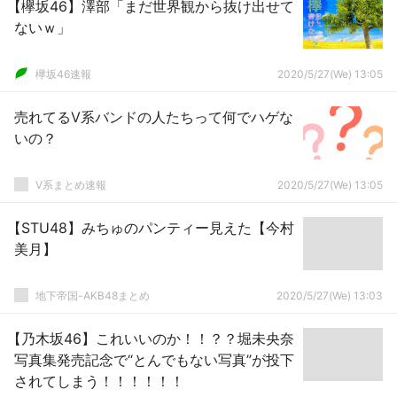
【欅坂46】澤部「まだ世界観から抜け出せて
ないｗ」
欅坂46速報
2020/5/27(We) 13:05
売れてるV系バンドの人たちって何でハゲな
いの？
V系まとめ速報
2020/5/27(We) 13:05
【STU48】みちゅのパンティー見えた【今村
美月】
地下帝国-AKB48まとめ
2020/5/27(We) 13:03
【乃木坂46】これいいのか！！？？堀未央奈
写真集発売記念で“とんでもない写真”が投下
されてしまう！！！！！！