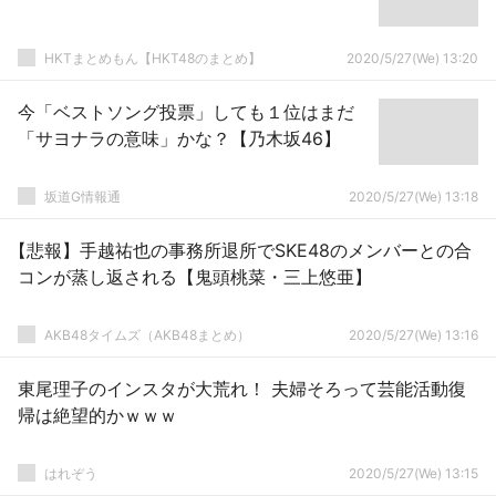
HKTまとめもん【HKT48のまとめ】
2020/5/27(We) 13:20
今「ベストソング投票」しても１位はまだ
「サヨナラの意味」かな？【乃木坂46】
坂道G情報通
2020/5/27(We) 13:18
【悲報】手越祐也の事務所退所でSKE48のメンバーとの合
コンが蒸し返される【鬼頭桃菜・三上悠亜】
AKB48タイムズ（AKB48まとめ）
2020/5/27(We) 13:16
東尾理子のインスタが大荒れ！ 夫婦そろって芸能活動復
帰は絶望的かｗｗｗ
はれぞう
2020/5/27(We) 13:15