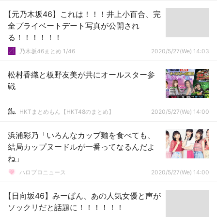
【元乃木坂46】これは！！！井上小百合、完
全プライベートデート写真が公開され
る！！！！！！
乃木坂46まとめ 1/46
2020/5/27(We) 14:03
松村香織と板野友美が共にオールスター参
戦
HKTまとめもん【HKT48のまとめ】
2020/5/27(We) 14:00
浜浦彩乃「いろんなカップ麺を食べても、
結局カップヌードルが一番ってなるんだよ
ね」
ハロプロニュース
2020/5/27(We) 14:00
【日向坂46】みーぱん、あの人気女優と声が
ソックリだと話題に！！！！！！