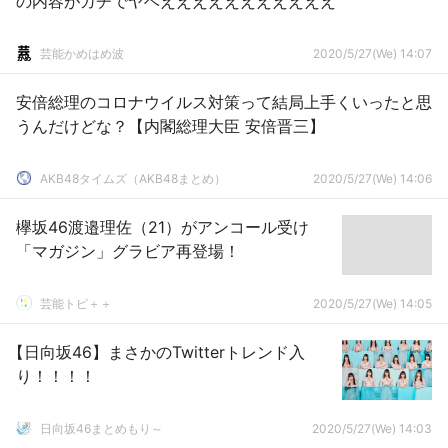
の内容がガチでヤベえええええええええええ
芸能かめはめ波
2020/5/27(We) 14:07
安倍総理のコロナウイルス対策って結局上手くいったと思
うんだけどな？【内閣総理大臣 安倍晋三】
AKB48タイムズ（AKB48まとめ）
2020/5/27(We) 14:06
欅坂46渡邉理佐（21）がアンコール受け
「マガジン」グラビア再登場！
芸能トピ＋＋
2020/5/27(We) 14:05
【日向坂46】まさかのTwitterトレンド入
り！！！！
日向坂46まとめもり～
2020/5/27(We) 14:03