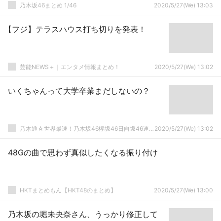
乃木坂46まとめ 1/46
2020/5/27(We) 13:03
【フジ】テラスハウス打ち切りを発表！
芸能NEWS＋｜エンタメ情報まとめ！
2020/5/27(We) 13:02
いくちゃんって大学卒業まだしないの？
乃木通☆世界最速！乃木坂46欅坂46日向坂46速報まとめ
2020/5/27(We) 13:02
48Gの曲で思わず真似したくなる振り付け
HKTまとめもん【HKT48のまとめ】
2020/5/27(We) 13:00
乃木坂の堀未央奈さん、うっかり修正して