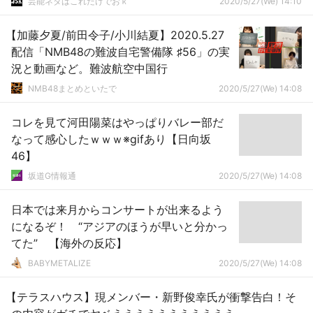
芸能ネタはこれだけでおｋ
2020/5/27(We) 14:10
【加藤夕夏/前田令子/小川結夏】2020.5.27
配信「NMB48の難波自宅警備隊 ♯56」の実
況と動画など。難波航空中国行
NMB48まとめといたで
2020/5/27(We) 14:08
コレを見て河田陽菜はやっぱりバレー部だ
なって感心したｗｗｗ※gifあり【日向坂
46】
坂道G情報通
2020/5/27(We) 14:08
日本では来月からコンサートが出来るよう
になるぞ！ “アジアのほうが早いと分かっ
てた” 【海外の反応】
BABYMETALIZE
2020/5/27(We) 14:08
【テラスハウス】現メンバー・新野俊幸氏が衝撃告白！そ