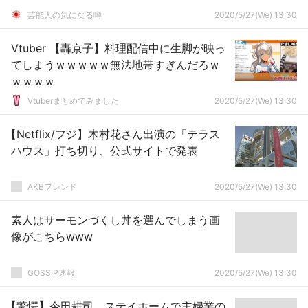
芸能人の気になる噂
2020/5/27(We) 13:30
Vtuber 【轟京子】料理配信中に生脚が映っ
てしまうｗｗｗｗｗ無法地帯すぎんだろｗ
ｗｗｗｗ
Vtuberまとめてみました
2020/5/27(We) 13:30
【Netflix/フジ】木村花さん出演の「テラス
ハウス」打ち切り、公式サイトで発表
AKBフレンド
2020/5/27(We) 13:30
素人はサーモンづくし丼を選んでしまう画
像がこちらwww
GOSSIP速報
2020/5/27(We) 13:30
【驚愕】今田耕司、ステイホームで主婦業の