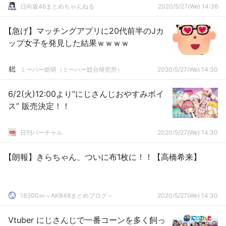
日向坂46まとめちゃんねる
2020/5/27(We) 14:36
【急げ】マッチングアプリに20代前半のJカ
ップ女子を発見した結果ｗｗｗｗ
ミーハー総研（ミーハー総合研究所）
2020/5/27(We) 14:30
6/2(火)12:00より”にじさんじおやすみボイ
ス” 販売決定！！
日刊バーチャル
2020/5/27(We) 14:30
【朗報】きらちゃん、ついに布1枚に！！【高橋希来】
18300ｍ～AKB48まとめブログ～
2020/5/27(We) 14:30
Vtuber にじさんじで一番コーンを多く飼っ