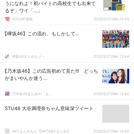
うになれよ！初バイトの高校生でも出来て
るぞ」ワイ「…」
GOSSIP速報
2020/5/27(We) 13:45
【欅坂46】この流れ、もしかして...
欅坂46まとめもり～
2020/5/27(We) 13:44
【乃木坂46】この広告初めて見た!!! どっち
がまいやんか迷う…
乃木坂46まとめの「ま」
2020/5/27(We) 13:40
STU48 大谷満理奈ちゃん意味深ツイート
HKTまとめもん【HKT48のまとめ】
2020/5/27(We) 13:40