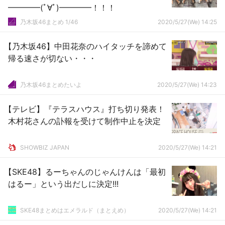
━━━━(ﾟ∀ﾟ)━━━━！！！
乃木坂46まとめ 1/46
2020/5/27(We) 14:25
【乃木坂46】中田花奈のハイタッチを諦めて
帰る速さが切ない・・・
乃木坂46まとめたいよ
2020/5/27(We) 14:23
【テレビ】『テラスハウス』打ち切り発表！
木村花さんの訃報を受けて制作中止を決定
SHOWBIZ JAPAN
2020/5/27(We) 14:21
【SKE48】るーちゃんのじゃんけんは「最初
はるー」という出だしに決定!!!
SKE48まとめはエメラルド（まとえめ）
2020/5/27(We) 14:21