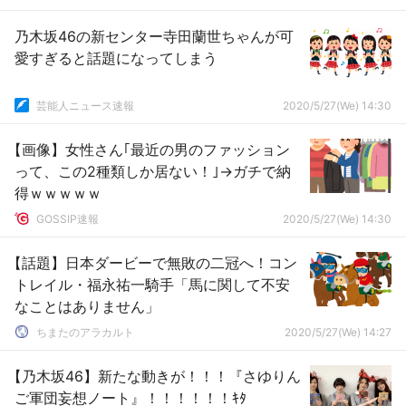
乃木坂46の新センター寺田蘭世ちゃんが可
愛すぎると話題になってしまう
芸能人ニュース速報
2020/5/27(We) 14:30
【画像】女性さん｢最近の男のファッション
って、この2種類しか居ない！｣→ガチで納
得ｗｗｗｗｗ
GOSSIP速報
2020/5/27(We) 14:30
【話題】日本ダービーで無敗の二冠へ！コン
トレイル・福永祐一騎手「馬に関して不安
なことはありません」
ちまたのアラカルト
2020/5/27(We) 14:27
【乃木坂46】新たな動きが！！！『さゆりん
ご軍団妄想ノート』！！！！！！ｷﾀ