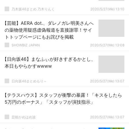
乃木坂46まとめ 乃木りんく
2020/5/27(We) 13:10
【芸能】AERA dot.、ダレノガレ明美さんへ
の薬物使用疑惑虚偽報道を直接謝罪！サイ
トトップページにもお詫びを掲載
SHOWBIZ JAPAN
2020/5/27(We) 13:08
【日向坂46】まなふぃが好きすぎるかとし、
本日もやらかすwwww
日向坂46まとめもり～
2020/5/27(We) 13:07
【テラスハウス】スタッフが衝撃の暴露！「キスをしたら
5万円のボーナス」「スタッフが演技指示」
芸能かめはめ波
2020/5/27(We) 13:07