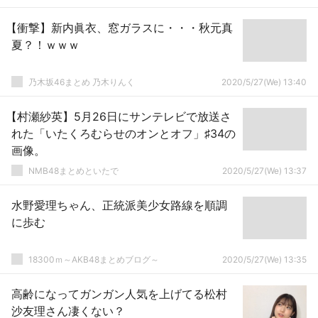
【衝撃】新内眞衣、窓ガラスに・・・秋元真
夏？！ｗｗｗ
乃木坂46まとめ 乃木りんく
2020/5/27(We) 13:40
【村瀬紗英】5月26日にサンテレビで放送さ
れた「いたくろむらせのオンとオフ」♯34の
画像。
NMB48まとめといたで
2020/5/27(We) 13:37
水野愛理ちゃん、正統派美少女路線を順調
に歩む
18300ｍ～AKB48まとめブログ～
2020/5/27(We) 13:35
高齢になってガンガン人気を上げてる松村
沙友理さん凄くない？