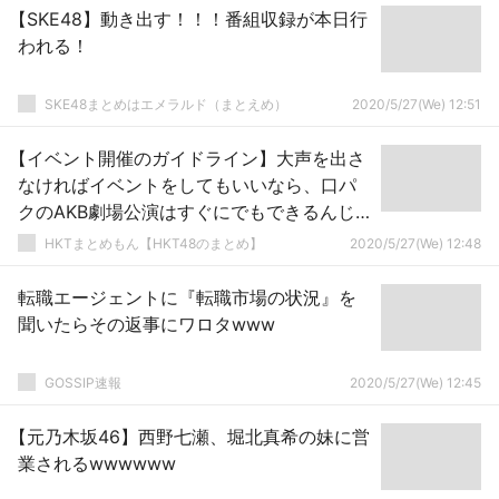
【SKE48】動き出す！！！番組収録が本日行
われる！
SKE48まとめはエメラルド（まとえめ）
2020/5/27(We) 12:51
【イベント開催のガイドライン】大声を出さ
なければイベントをしてもいいなら、口パ
クのAKB劇場公演はすぐにでもできるんじ
ゃない？
HKTまとめもん【HKT48のまとめ】
2020/5/27(We) 12:48
転職エージェントに『転職市場の状況』を
聞いたらその返事にワロタwww
GOSSIP速報
2020/5/27(We) 12:45
【元乃木坂46】西野七瀬、堀北真希の妹に営
業されるwwwwww