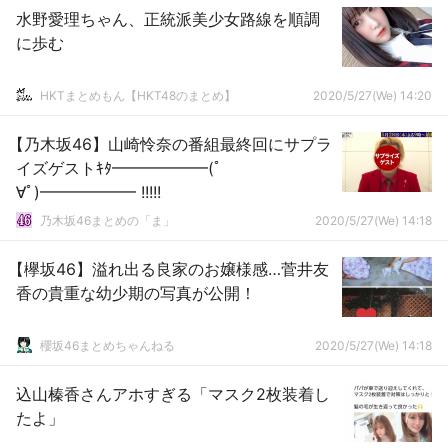
水野愛理ちゃん、正統派美少女路線を順調
に歩む
HKTまとめもん【HKT48のまとめ】
2020/5/27(We) 14:20
【乃木坂46】山崎怜奈の番組最終回にサプラ
イズゲストｷﾀ━━━━━━(ﾟ
∀ﾟ)━━━━━━ !!!!!
乃木坂46まとめの「ま」
2020/5/27(We) 14:18
【欅坂46】溢れ出る良家のお嬢様感…菅井友
香の貴重な幼少期の写真が公開！
櫻坂46まとめちゃんねる
2020/5/27(We) 14:18
込山榛香さんアホすぎる「マスク2枚装着し
たよ」