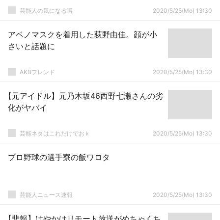
芸能人の気になる噂
2020/5/25(Mo) 13:30
アベノマスクを着用した荻野由佳。顔が小
さいと話題に
AKBフレンド
2020/5/25(Mo) 13:30
【元アイドル】元乃木坂46西野七瀬さんの劣
化がヤバイ
芸能ネタはこれだけでおｋ
2020/5/25(Mo) 13:30
プロ野球の選手寮の飯ワロタ
芸能人ニュース速報
2020/5/25(Mo) 13:30
【悲報】けやかけリモート放送がめちゃくち