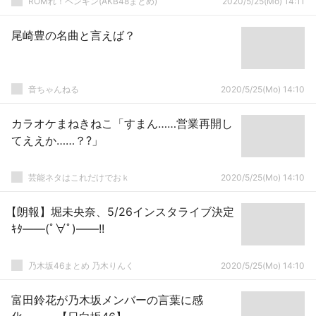
ROMれ！ペンギン(AKB48まとめ)
2020/5/25(Mo) 14:11
尾崎豊の名曲と言えば？
音ちゃんねる
2020/5/25(Mo) 14:10
カラオケまねきねこ「すまん……営業再開し
てええか……？?」
芸能ネタはこれだけでおｋ
2020/5/25(Mo) 14:10
【朗報】堀未央奈、5/26インスタライブ決定
ｷﾀ――(ﾟ∀ﾟ)――!!
乃木坂46まとめ 乃木りんく
2020/5/25(Mo) 14:10
富田鈴花が乃木坂メンバーの言葉に感