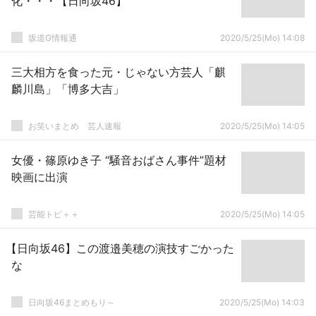
化・・・【日向坂46】
坂道G情報通
2020/5/25(Mo) 14:08
三大相方を食った元・じゃない方芸人「麒
麟川島」「博多大吉」
お笑いまとめ 芸人速報
2020/5/25(Mo) 14:05
女優・篠原ゆき子 “騒音おばさん事件”題材
映画に出演
芸能トピ＋＋
2020/5/25(Mo) 14:05
【日向坂46】この渡邉美穂の演技すごかった
な
日向坂46まとめもり～
2020/5/25(Mo) 14:03