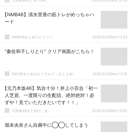
乃木坂46まとめ 1/46
2020/5/25(Mo) 13:22
【NMB48】清水里香の筋トレがめっちゃハ
ード
NMB48まとめスピリッツ
2020/5/25(Mo) 13:22
“秦佐和子しりとり” クリア画面がこちら！
SKE48まとめはエメラルド（まとえめ）
2020/5/25(Mo) 13:21
【元乃木坂46】気合十分！井上小百合「初一
人芝居、一度限りの生配信、絶対絶対！必
ずや！見ていただきたいです！！」
乃木坂46まとめの「ま」
2020/5/25(Mo) 13:20
堀未央奈さん自粛中に◯◯してしまう