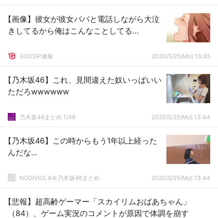
【画像】彼女が彼女パパと電話しながら大泣
きしてるから俺はこんなことしてる…
GOSSIP速報
2020/5/25(Mo) 13:45
【乃木坂46】これ、見間違えた奴いっぱいい
ただろwwwwww
乃木坂46まとめ 1/46
2020/5/25(Mo) 13:44
【乃木坂46】この時からもう1年以上経った
んだな...
NOGIVIOLA＠乃木坂46まとめ
2020/5/25(Mo) 13:44
【悲報】超高齢ゲーマー「スカイリムおばあちゃん」
（84）、ゲーム実況のコメントが原因で体調を崩す