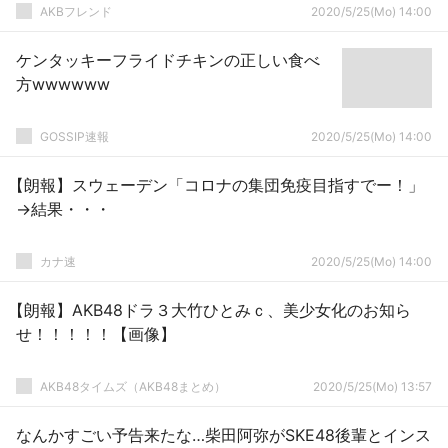
AKBフレンド
2020/5/25(Mo) 14:00
ケンタッキーフライドチキンの正しい食べ
方wwwwww
GOSSIP速報
2020/5/25(Mo) 14:00
【朗報】スウェーデン「コロナの集団免疫目指すでー！」
→結果・・・
カナ速
2020/5/25(Mo) 14:00
【朗報】AKB48ドラ３大竹ひとみｃ、美少女化のお知ら
せ！！！！！【画像】
AKB48タイムズ（AKB48まとめ）
2020/5/25(Mo) 13:57
なんかすごい予告来たな…柴田阿弥がSKE48後輩とインス