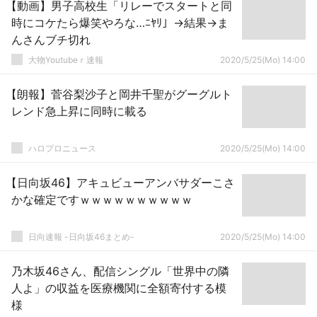
【動画】男子高校生「リレーでスタートと同
時にコケたら爆笑やろな…ﾆﾔﾘ」→結果→ま
んさんブチ切れ
大物Youtubeｒ速報
2020/5/25(Mo) 14:00
【朗報】菅谷梨沙子と岡井千聖がグーグルト
レンド急上昇に同時に載る
ハロプロニュース
2020/5/25(Mo) 14:00
【日向坂46】アキュビューアンバサダーこさ
かな確定ですｗｗｗｗｗｗｗｗｗｗ
日向速報 -日向坂46まとめ-
2020/5/25(Mo) 14:00
乃木坂46さん、配信シングル「世界中の隣
人よ」の収益を医療機関に全額寄付する模
様