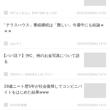
HKTまとめもん【HKT48のまとめ】
2020/5/25(Mo) 13:20
「テラスハウス」番組継続は「難しい」今週中にも結論ｗ
ｗｗ
はれぞう
2020/5/25(Mo) 13:15
【パパ活？】沖C、例のお金写真について語
る
18300ｍ～AKB48まとめブログ～
2020/5/25(Mo) 13:15
29歳ニート歴5年が社会復帰してコンビニバ
イトをはじめた結果www
GOSSIP速報
2020/5/25(Mo) 13:15