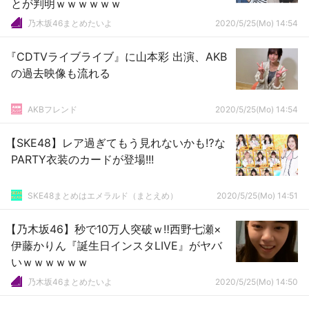
とが判明ｗｗｗｗｗｗ
乃木坂46まとめたいよ
2020/5/25(Mo) 14:54
『CDTVライブライブ』に山本彩 出演、AKB
の過去映像も流れる
AKBフレンド
2020/5/25(Mo) 14:54
【SKE48】レア過ぎてもう見れないかも⁉な
PARTY衣装のカードが登場!!!
SKE48まとめはエメラルド（まとえめ）
2020/5/25(Mo) 14:51
【乃木坂46】秒で10万人突破ｗ‼西野七瀬×
伊藤かりん『誕生日インスタLIVE』がヤバ
いｗｗｗｗｗｗ
乃木坂46まとめたいよ
2020/5/25(Mo) 14:50