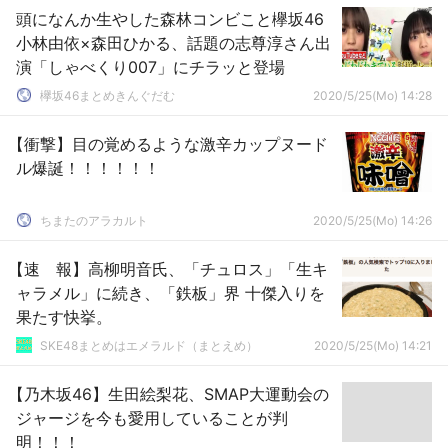
頭になんか生やした森林コンビこと欅坂46
小林由依×森田ひかる、話題の志尊淳さん出
演「しゃべくり007」にチラッと登場
欅坂46まとめきんぐだむ
2020/5/25(Mo) 14:28
【衝撃】目の覚めるような激辛カップヌード
ル爆誕！！！！！！
ちまたのアラカルト
2020/5/25(Mo) 14:26
【速 報】高柳明音氏、「チュロス」「生キ
ャラメル」に続き、「鉄板」界 十傑入りを
果たす快挙。
SKE48まとめはエメラルド（まとえめ）
2020/5/25(Mo) 14:21
【乃木坂46】生田絵梨花、SMAP大運動会の
ジャージを今も愛用していることが判
明！！！