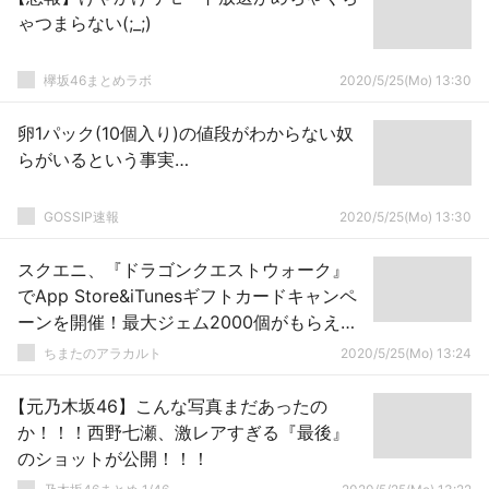
ゃつまらない(;_;)
欅坂46まとめラボ
2020/5/25(Mo) 13:30
卵1パック(10個入り)の値段がわからない奴
らがいるという事実…
GOSSIP速報
2020/5/25(Mo) 13:30
スクエニ、『ドラゴンクエストウォーク』
でApp Store&iTunesギフトカードキャンペ
ーンを開催！最大ジェム2000個がもらえ
る！
ちまたのアラカルト
2020/5/25(Mo) 13:24
【元乃木坂46】こんな写真まだあったの
か！！！西野七瀬、激レアすぎる『最後』
のショットが公開！！！