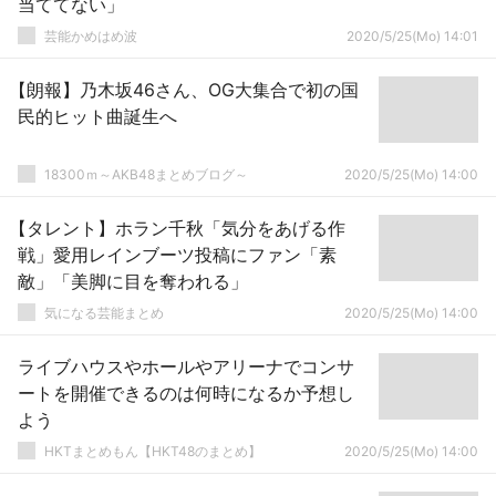
当ててない」
芸能かめはめ波
2020/5/25(Mo) 14:01
【朗報】乃木坂46さん、OG大集合で初の国
民的ヒット曲誕生へ
18300ｍ～AKB48まとめブログ～
2020/5/25(Mo) 14:00
【タレント】ホラン千秋「気分をあげる作
戦」愛用レインブーツ投稿にファン「素
敵」「美脚に目を奪われる」
気になる芸能まとめ
2020/5/25(Mo) 14:00
ライブハウスやホールやアリーナでコンサ
ートを開催できるのは何時になるか予想し
よう
HKTまとめもん【HKT48のまとめ】
2020/5/25(Mo) 14:00