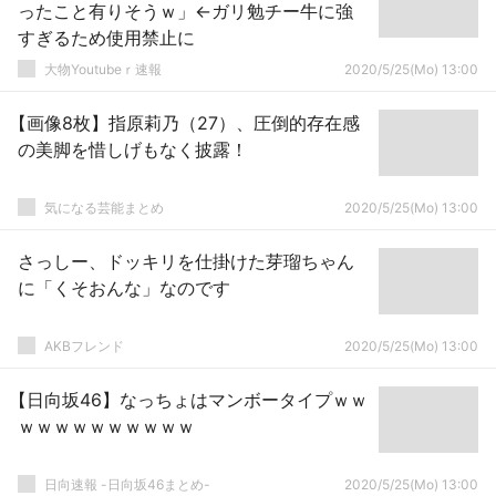
ったこと有りそうｗ」←ガリ勉チー牛に強
すぎるため使用禁止に
大物Youtubeｒ速報
2020/5/25(Mo) 13:00
【画像8枚】指原莉乃（27）、圧倒的存在感
の美脚を惜しげもなく披露！
気になる芸能まとめ
2020/5/25(Mo) 13:00
さっしー、ドッキリを仕掛けた芽瑠ちゃん
に「くそおんな」なのです
AKBフレンド
2020/5/25(Mo) 13:00
【日向坂46】なっちょはマンボータイプｗｗ
ｗｗｗｗｗｗｗｗｗｗ
日向速報 -日向坂46まとめ-
2020/5/25(Mo) 13:00