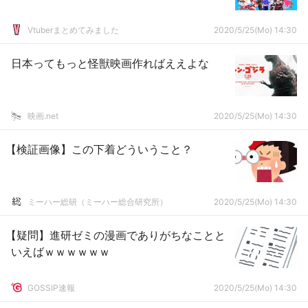
Vtuberまとめてみました
2020/5/25(Mo) 14:30
日本ってもっと怪獣映画作ればええよな
映画.net
2020/5/25(Mo) 14:30
【検証画像】この下着どういうこと？
ミーハー総研（ミーハー総合研究所）
2020/5/25(Mo) 14:30
【疑問】進研ゼミの漫画でありがちなことと
いえばｗｗｗｗｗｗ
GOSSIP速報
2020/5/25(Mo) 14:30