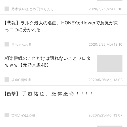
乃木坂46まとめ 乃木りんく
2020/5/25(Mo) 13:10
【悲報】ラルク最大の名曲、HONEYかflowerで意見が真
っ二つに分かれる
音ちゃんねる
2020/5/25(Mo) 13:10
相楽伊織のこれだけは譲れないことワロタ
ｗｗｗ【元乃木坂46】
坂道G情報通
2020/5/25(Mo) 13:08
【衝撃】 手 越 祐 也 、 絶 体 絶 命 ！！！！
芸能かめはめ波
2020/5/25(Mo) 13:07