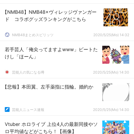
【NMB48】NMB48×ヴィレッジヴァンガー
ド コラボグッズランキングがこちら
NMB48まとめスピリッツ
2020/5/25(Mo) 14:32
若手芸人「俺尖ってますよwww」ビートた
けし「ほーん」
芸能人の気になる噂
2020/5/25(Mo) 14:30
【悲報】本田翼、左手薬指に指輪。婚約か
芸能人ニュース速報
2020/5/25(Mo) 14:30
Vtuber ホロライブ 上位4人の最新同接やソ
ロ平均値などがこちら！【画像】