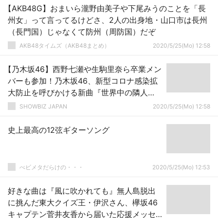
【AKB48G】おまいら瀧野由美子や下尾みうのことを「長
州女」って言ってるけどさ、2人の出身地・山口市は長州
（長門国）じゃなくて防州（周防国）だぞ
AKB48タイムズ（AKB48まとめ）
2020/5/25(Mo) 12:58
【乃木坂46】西野七瀬や生駒里奈ら卒業メン
バーも参加！乃木坂46、新型コロナ感染拡
大防止を呼びかける新曲『世界中の隣人
よ』MV公開
SHOWBIZ JAPAN
2020/5/25(Mo) 12:58
史上最高の12弦ギターソング
べビメタだらけの・・・
2020/5/25(Mo) 12:53
好きな曲は『風に吹かれても』無人島脱出
に挑んだ東大クイズ王・伊沢さん、欅坂46
キャプテン菅井友香から届いた応援メッセ