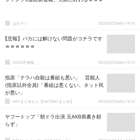
はれぞう
2020/5/25(Mo) 14:15
【悲報】バカには解けない問題がコチラです
ｗｗｗｗｗｗ
GOSSIP速報
2020/5/25(Mo) 14:15
指原「テラハ自殺は番組も悪い」 芸能人
(指原以外全員)「番組は悪くない、ネット民
が悪い」
HKTまとめもん【HKT48のまとめ】
2020/5/25(Mo) 14:12
ヤフートップ「朝ドラ出演 元AKB肩書き頼
らず」