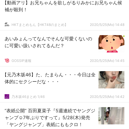
【動画アリ】お兄ちゃんを欲しがるりみかにお兄ちゃん候
補が殺到！
HKTまとめもん【HKT48のまとめ】
2020/5/25(Mo) 14:48
あいみょんってなんでそんな可愛くないの
に可愛い扱いされてるんだ？
GOSSIP速報
2020/5/25(Mo) 14:45
【元乃木坂46】た、たまらん・・・今日は全
体的にセクシーだな・・・
乃木坂46まとめ 1/46
2020/5/25(Mo) 14:42
“表紙公開” 百田夏菜子『5週連続でヤングジ
ャンプ☺︎7年ぶりですって』5/28(木)発売
「ヤングジャンプ」表紙にももクロ！