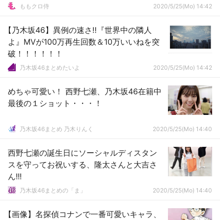
ももクロ侍
2020/5/25(Mo) 14:42
【乃木坂46】異例の速さ‼『世界中の隣人
よ』MVが100万再生回数＆10万いいねを突
破！！！！！！
乃木坂46まとめたいよ
2020/5/25(Mo) 14:42
めちゃ可愛い！ 西野七瀬、乃木坂46在籍中
最後の１ショット・・・！
乃木坂46まとめ 乃木りんく
2020/5/25(Mo) 14:40
西野七瀬の誕生日にソーシャルディスタン
スを守ってお祝いする、隆太さんと大吉さ
ん!!!
乃木坂46まとめの「ま」
2020/5/25(Mo) 14:40
【画像】名探偵コナンで一番可愛いキャラ、