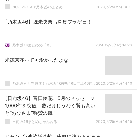
NOGIVIOLA＠乃木坂46まとめ
2020/5/25(Mo) 14:21
【乃木坂46】堀未央奈写真集フラゲ日！
乃木坂46まとめの「ま」
2020/5/25(Mo) 14:20
米徳京花って可愛かったよな
乃木通☆世界最速！乃木坂46欅坂46日向坂46速報まとめ
2020/5/25(Mo) 14:19
【日向坂46】富田鈴花、5月のメッセージ
1,000件を突破！数だけじゃなく質も高い
と“おひさま”称賛の嵐！
日向坂46まとめちゃんねる
2020/5/25(Mo) 14:15
ジャンプ3連続新連載、失敗に終わるｗｗｗ