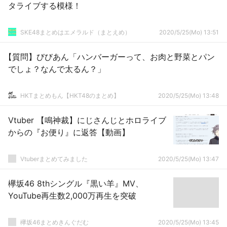
タライブする模様！
SKE48まとめはエメラルド（まとえめ）
2020/5/25(Mo) 13:51
【質問】びびあん「ハンバーガーって、お肉と野菜とパン
でしょ？なんで太るん？」
HKTまとめもん【HKT48のまとめ】
2020/5/25(Mo) 13:48
Vtuber 【鳴神裁】にじさんじとホロライブ
からの『お便り』に返答【動画】
Vtuberまとめてみました
2020/5/25(Mo) 13:47
欅坂46 8thシングル『黒い羊』MV、
YouTube再生数2,000万再生を突破
欅坂46まとめきんぐだむ
2020/5/25(Mo) 13:45