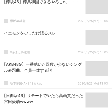
【欅坂46】欅共和国できるやろこれ・・・
欅坂46速報
2020/5/25(Mo) 13:05
イエモンを少しだけ語るスレ
V系まとめ速報
2020/5/25(Mo) 13:05
【AKB48G】一番聴いた回数が少ないシング
ル表題曲、全員一致する説
地下帝国-AKB48まとめ
2020/5/25(Mo) 13:03
【日向坂46】リモートでやたら高画質だった
宮田愛萌wwww