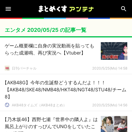
エンタメ 2020/05/25 の記事一覧
ゲーム概要欄に自身の実況動画を貼っても
らった成瀬鳴、再び実況へ【Vtuber】
日刊バーチャル
2020/5/25(Mo) 14:58
【AKB48G】今年の生誕祭どうするんだよ！！！
【AKB48/SKE48/NMB48/HKT48/NGT48/STU48/チーム
8】
AKB48タイムズ（AKB48まとめ）
2020/5/25(Mo) 14:56
【乃木坂46】西野七瀬『世界中の隣人よ』は
風呂上がりのすっぴんでUNOをしていたこ