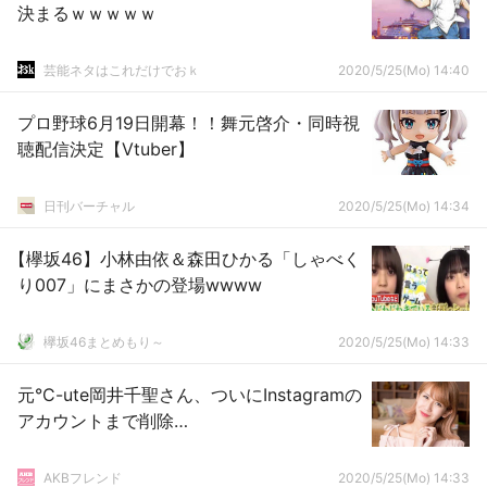
決まるｗｗｗｗｗ
芸能ネタはこれだけでおｋ
2020/5/25(Mo) 14:40
プロ野球6月19日開幕！！舞元啓介・同時視
聴配信決定【Vtuber】
日刊バーチャル
2020/5/25(Mo) 14:34
【欅坂46】小林由依＆森田ひかる「しゃべく
り007」にまさかの登場wwww
欅坂46まとめもり～
2020/5/25(Mo) 14:33
元°C-ute岡井千聖さん、ついにInstagramの
アカウントまで削除…
AKBフレンド
2020/5/25(Mo) 14:33