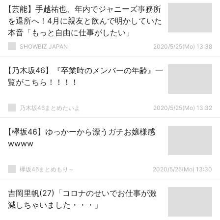
【芸能】手越祐也、年内でジャニーズ事務所
を退所へ！4月に親友と飲んで明かしていた
本音「もっと自由に仕事がしたい」
SHOWBIZ JAPAN
2020/5/25(Mo) 13:38
【乃木坂46】『卒業時のメンバーの年齢』一
覧がこちら！！！！
乃木坂46まとめたいよ
2020/5/25(Mo) 13:32
【欅坂46】ゆっかーから漂うガチお嬢様感
wwww
欅坂46まとめもり～
2020/5/25(Mo) 13:30
吉岡里帆(27)「コロナのせいでお仕事が激
減しちゃいました・・・」