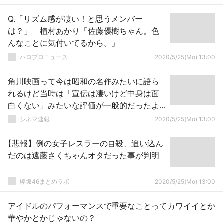
Q.「リズム感が凄い！と思うメンバー
は？」 植村あかり「佐藤優樹ちゃん。色
んなことに気付いてるから。」
ハロプロニュース
2020/5/25(Mo) 13:00
角川映画って今は昭和の名作みたいに語ら
れるけど当時は「宣伝は凄いけど中身は面
白くない」みたいな評価が一般的だったよ
な
シネマ速報
2020/5/25(Mo) 13:00
【悲報】例の女子レスラーの自殺、追い込ん
だのは遠藤さくちゃんオタだった事が判明
欅坂46まとめラボ
2020/5/25(Mo) 13:00
アイドルのパフォーマンスで重要なことってカワイイとか
華やかとかじゃないの？