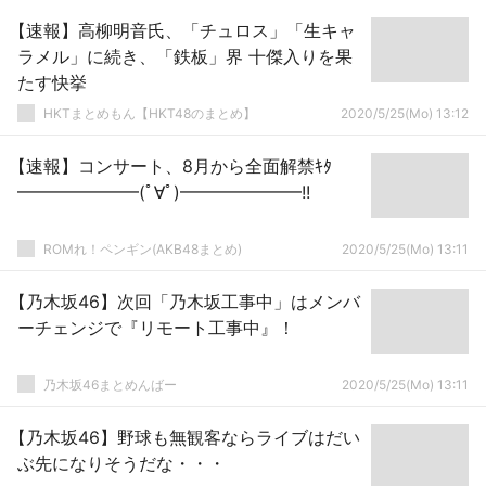
【速報】高柳明音氏、「チュロス」「生キャ
ラメル」に続き、「鉄板」界 十傑入りを果
たす快挙
HKTまとめもん【HKT48のまとめ】
2020/5/25(Mo) 13:12
【速報】コンサート、8月から全面解禁ｷﾀ
━━━━━━━(ﾟ∀ﾟ)━━━━━━━!!
ROMれ！ペンギン(AKB48まとめ)
2020/5/25(Mo) 13:11
【乃木坂46】次回「乃木坂工事中」はメンバ
ーチェンジで『リモート工事中』！
乃木坂46まとめんばー
2020/5/25(Mo) 13:11
【乃木坂46】野球も無観客ならライブはだい
ぶ先になりそうだな・・・