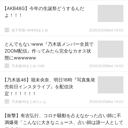
【AKB48G】今年の生誕祭どうするんだ
よ！！！
地下帝国-AKB48まとめ
2020/5/25(Mo) 14:03
とんでもないwww『乃木坂メンバー全員で
ZOOM配信』作ってみたら完全なカオス状
態にwwwwww
乃木坂46まとめ 1/46
2020/5/25(Mo) 14:02
【乃木坂46】堀未央奈、明日16時『写真集発
売前日インスタライブ』を配信決
定！！！！！！
乃木坂46まとめたいよ
2020/5/25(Mo) 14:02
【衝撃】有吉弘行、コロナ騒動を占えなかった占い師に不
満爆発「こんなに大きなニュース、占い師は誰一人として